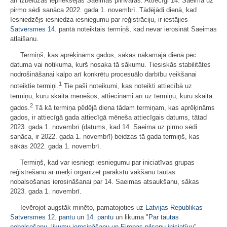
arī izbeidzas iepriekšējās Saeimas pilnvaras. Attiecīgi 14. Saeima uz
pirmo sēdi sanāca 2022. gada 1. novembrī. Tādējādi dienā, kad
Iesniedzējs iesniedza iesniegumu par reģistrāciju, ir iestājies
Satversmes
14.
pantā noteiktais termiņš, kad nevar ierosināt Saeimas
atlaišanu.
Termiņš, kas aprēķināms gados, sākas nākamajā dienā pēc
datuma vai notikuma, kurš nosaka tā sākumu. Tiesiskās stabilitātes
nodrošināšanai kalpo arī konkrētu procesuālo darbību veikšanai
1
noteiktie termiņi.
Tie paši noteikumi, kas noteikti attiecībā uz
termiņu, kuru skaita mēnešos, attiecināmi arī uz termiņu, kuru skaita
2
gados.
Tā kā termiņa pēdējā diena tādam termiņam, kas aprēķināms
gados, ir attiecīgā gada attiecīgā mēneša attiecīgais datums, tātad
2023. gada 1. novembrī (datums, kad 14. Saeima uz pirmo sēdi
sanāca, ir 2022. gada 1. novembrī) beidzas tā gada termiņš, kas
sākās 2022. gada 1. novembrī.
Termiņš, kad var iesniegt iesniegumu par iniciatīvas grupas
reģistrēšanu ar mērķi organizēt parakstu vākšanu tautas
nobalsošanas ierosināšanai par 14. Saeimas atsaukšanu, sākas
2023. gada 1. novembrī.
Ievērojot augstāk minēto, pamatojoties uz
Latvijas Republikas
Satversmes
12. pantu
un
14. pantu
un likuma "
Par tautas
nobalsošanu, likumu ierosināšanu un Eiropas pilsoņu iniciatīvu
"