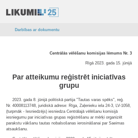
Darbības ar dokumentu
Centrālās vēlēšanu komisijas lēmums Nr. 3
Rīgā 2023. gada 15. jūnijā
Par atteikumu reģistrēt iniciatīvas
grupu
2023. gada 8. jūnijā politiskā partija "Tautas varas spēks", reģ.
Nr. 40008113748, juridiskā adrese: Rīga, Zaļenieku iela 24-3, LV-1058,
(turpmāk - Iesniedzējs) iesniedza Centrālajā vēlēšanu komisijā
iesniegumu par iniciatīvas grupas reģistrēšanu ar mērķi organizēt
parakstu vākšanu tautas nobalsošanas ierosināšanai par Saeimas
atsaukšanu.