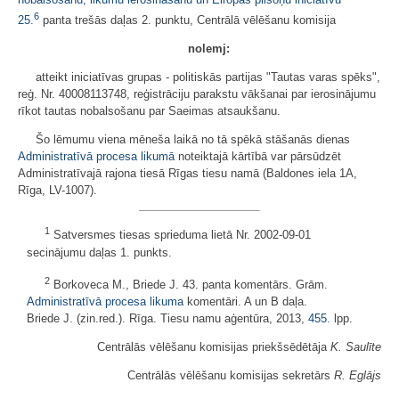
6
25.
panta trešās daļas 2. punktu, Centrālā vēlēšanu komisija
nolemj:
atteikt iniciatīvas grupas - politiskās partijas "Tautas varas spēks",
reģ. Nr. 40008113748, reģistrāciju parakstu vākšanai par ierosinājumu
rīkot tautas nobalsošanu par Saeimas atsaukšanu.
Šo lēmumu viena mēneša laikā no tā spēkā stāšanās dienas
Administratīvā procesa likumā
noteiktajā kārtībā var pārsūdzēt
Administratīvajā rajona tiesā Rīgas tiesu namā (Baldones iela 1A,
Rīga, LV-1007).
1
Satversmes tiesas sprieduma lietā Nr. 2002-09-01
secinājumu daļas 1. punkts.
2
Borkoveca M., Briede J. 43. panta komentārs. Grām.
Administratīvā procesa likuma
komentāri. A un B daļa.
Briede J. (zin.red.). Rīga. Tiesu namu aģentūra, 2013,
455.
lpp.
Centrālās vēlēšanu komisijas priekšsēdētāja
K. Saulīte
Centrālās vēlēšanu komisijas sekretārs
R. Eglājs