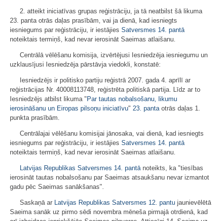
2. atteikt iniciatīvas grupas reģistrāciju, ja tā neatbilst šā likuma
23. panta otrās daļas prasībām, vai ja dienā, kad iesniegts
iesniegums par reģistrāciju, ir iestājies
Satversmes
14. pantā
noteiktais termiņš, kad nevar ierosināt Saeimas atlaišanu.
Centrālā vēlēšanu komisija, izvērtējusi Iesniedzēja iesniegumu un
uzklausījusi Iesniedzēja pārstāvja viedokli, konstatē:
Iesniedzējs ir politisko partiju reģistrā 2007. gada 4. aprīlī ar
reģistrācijas Nr. 40008113748, reģistrēta politiskā partija. Līdz ar to
Iesniedzējs atbilst likuma "
Par tautas nobalsošanu, likumu
ierosināšanu un Eiropas pilsoņu iniciatīvu
"
23. panta
otrās daļas 1.
punkta prasībām.
Centrālajai vēlēšanu komisijai jānosaka, vai dienā, kad iesniegts
iesniegums par reģistrāciju, ir iestājies
Satversmes
14. pantā
noteiktais termiņš, kad nevar ierosināt Saeimas atlaišanu.
Latvijas Republikas Satversmes
14. pantā
noteikts, ka "tiesības
ierosināt tautas nobalsošanu par Saeimas atsaukšanu nevar izmantot
gadu pēc Saeimas sanākšanas".
Saskaņā ar
Latvijas Republikas Satversmes
12. pantu
jaunievēlētā
Saeima sanāk uz pirmo sēdi novembra mēneša pirmajā otrdienā, kad