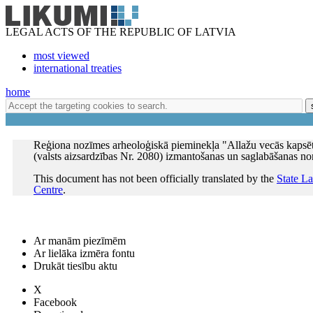
LEGAL ACTS OF THE REPUBLIC OF LATVIA
most viewed
international treaties
home
Reģiona nozīmes arheoloģiskā pieminekļa "Allažu vecās kapsē
(valsts aizsardzības Nr. 2080) izmantošanas un saglabāšanas no
This document has not been officially translated by the
State L
Centre
.
Ar manām piezīmēm
Ar lielāka izmēra fontu
Drukāt tiesību aktu
X
Facebook