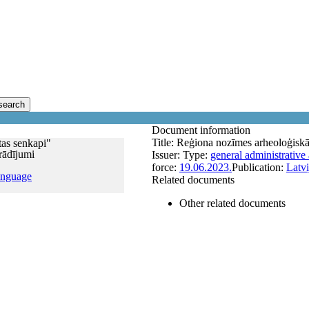
search
Document information
Title:
Reģiona nozīmes arheoloģiskā 
tas senkapi"
rādījumi
Issuer:
Type:
general administrative 
force:
19.06.2023.
Publication:
Latvi
anguage
Related documents
Other related documents