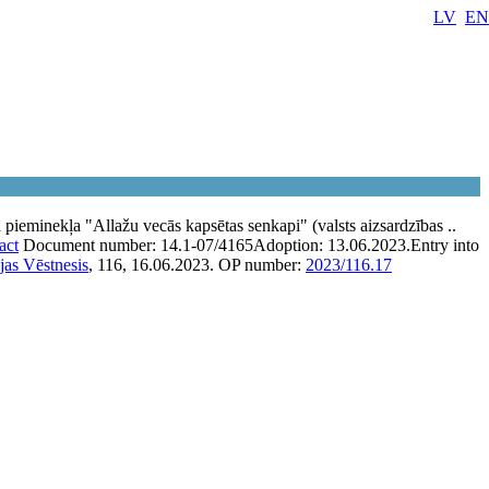
LV
EN
pieminekļa "Allažu vecās kapsētas senkapi" (valsts aizsardzības ..
act
Document number:
14.1-07/4165
Adoption:
13.06.2023.
Entry into
jas Vēstnesis
, 116, 16.06.2023.
OP number:
2023/116.17