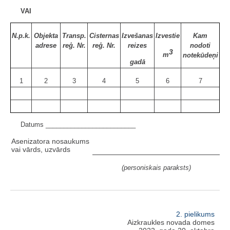
VAI
N.p.k.
Objekta
Transp.
Cisternas
Izvešanas
Izvestie
Kam
adrese
reģ. Nr.
reģ. Nr.
reizes
nodoti
3
m
notekūdeņi
gadā
1
2
3
4
5
6
7
Datums _________________________
Asenizatora nosaukums
vai vārds, uzvārds
(personiskais paraksts)
2. pielikums
Aizkraukles novada domes