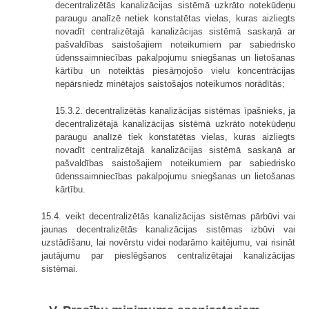
decentralizētās kanalizācijas sistēmā uzkrāto notekūdeņu
paraugu analīzē netiek konstatētas vielas, kuras aizliegts
novadīt centralizētajā kanalizācijas sistēmā saskaņā ar
pašvaldības saistošajiem noteikumiem par sabiedrisko
ūdenssaimniecības pakalpojumu sniegšanas un lietošanas
kārtību un noteiktās piesārņojošo vielu koncentrācijas
nepārsniedz minētajos saistošajos noteikumos norādītās;
15.3.2. decentralizētās kanalizācijas sistēmas īpašnieks, ja
decentralizētajā kanalizācijas sistēmā uzkrāto notekūdeņu
paraugu analīzē tiek konstatētas vielas, kuras aizliegts
novadīt centralizētajā kanalizācijas sistēmā saskaņā ar
pašvaldības saistošajiem noteikumiem par sabiedrisko
ūdenssaimniecības pakalpojumu sniegšanas un lietošanas
kārtību.
15.4. veikt decentralizētās kanalizācijas sistēmas pārbūvi vai
jaunas decentralizētās kanalizācijas sistēmas izbūvi vai
uzstādīšanu, lai novērstu videi nodarāmo kaitējumu, vai risināt
jautājumu par pieslēgšanos centralizētajai kanalizācijas
sistēmai.