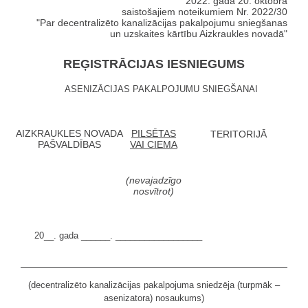
2022. gada 20. oktobra
saistošajiem noteikumiem Nr. 2022/30
"Par decentralizēto kanalizācijas pakalpojumu sniegšanas
un uzskaites kārtību Aizkraukles novadā"
REĢISTRĀCIJAS IESNIEGUMS
ASENIZĀCIJAS PAKALPOJUMU SNIEGŠANAI
AIZKRAUKLES NOVADA
PILSĒTAS
TERITORIJĀ
PAŠVALDĪBAS
VAI CIEMA
(nevajadzīgo
nosvītrot)
20__. gada ______. __________________
(decentralizēto kanalizācijas pakalpojuma sniedzēja (turpmāk –
asenizatora) nosaukums)