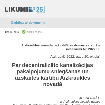
Darbības ar dokumentu
Tiesību akts:
spēkā esošs
Aizkraukles novada pašvaldības domes saistošie
noteikumi Nr. 2022/30
Aizkrauklē 2022. gada 20. oktobrī
Par decentralizēto kanalizācijas
pakalpojumu sniegšanas un
uzskaites kārtību Aizkraukles
novadā
APSTIPRINĀTI
ar Aizkraukles novada domes