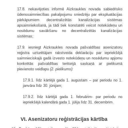
17.8. nekavējoties informē Aizkraukles novada sabiedrisko
ūdenssaimniecības pakalpojumu sniedzēju par ekspluatācijas
pārkāpumiem decentralizētās kanalizācijas sistēmas
apsaimniekošanā, ja tādi tiek konstatēti veicot notekūdeņu un
nosēdumu savākšanu no decentralizētās kanalizācijas
sistēmas;
17.9. iesniegt Aizkraukles novada pašvaldības asenizatoru
reģistra uzturētājam rakstveida deklarāciju par iepriekšējā
saimnieciskajā gadā izvesto notekūdeņu un nosēdumu apjomu
konkrētās pašvaldības teritorijā saskaņā ar pielikumā
pievienoto veidlapu
(2. pielikums):
17.9.1. līdz kārtējā gada 1. augustam – par periodu no 1.
janvāra līdz 30. jūnijam;
17.9.2. līdz kārtējā gada 1. februārim- par periodu no
iepriekšējā kalendārā gada 1. jūlija līdz 31. decembrim.
VI. Asenizatoru reģistrācijas kārtība