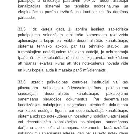
pakalpojumu sniedzēja pārstāvim piekļuvi decentralizētajai
kanalizācijas sistēmai tās tehniskā nodrošinājuma un
ekspluatācijas prasību ievērošanas kontrolei un tās darbības
pārbaudei;
33.5. līdz kārtējā gada 1. aprīlim iesniegt sabiedriskā
pakalpojuma sniedzējam atbilstoša komersanta rakstveida
apliecinājuma kopiju par veikto decentralizētās kanalizācijas
sistēmas tehnisko apkopi, par tās tehnisko stāvokli un
turpmākajiem norādījumiem tās ekspluatācijā, ja nekustamajā
īpašumā tiek ekspluatētas rūpnieciski izgatavotas notekūdeņu
attīrīšanas iekārtas, kuras attīrītos notekūdeņus novada vidē
3
un kuru kopējā jauda ir mazāka par 5 m
/diennaktī;
33.6. uzrādīt pašvaldības kontroles institūcijai vai tās
pilnvarotam sabiedrisko ūdenssaimniecības pakalpojumu
sniedzējam decentralizēto kanalizācijas pakalpojumu
saņemšanu pierādošos dokumentus. Par decentralizēto
kanalizācijas pakalpojumu saņemšanu pierādošu dokumentu
var kalpot noslēgts līgums par decentralizētajā kanalizācijas
sistēmā uzkrāto notekūdeņu un nosēdumu nodošanu attīrīšanai
vai decentralizēto kanalizācijas pakalpojumu saņemšanas
darījumu apliecinošs attaisnojuma dokuments, kurā uzrādīta
pakalpojumu sniegšanas adrese, dati par savākto notekūdeņu