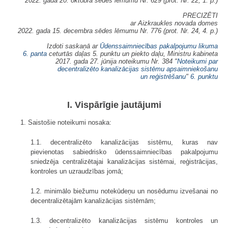
2022. gada 20. oktobra sēdes lēmumu Nr. 629 (prot. Nr. 22, 1. p.)
PRECIZĒTI
ar Aizkraukles novada domes
2022. gada 15. decembra sēdes lēmumu Nr. 776 (prot. Nr. 24, 4. p.)
Izdoti saskaņā ar
Ūdenssaimniecības pakalpojumu likuma
6. panta
ceturtās daļas 5. punktu un piekto daļu, Ministru kabineta
2017. gada 27. jūnija noteikumu Nr. 384 "
Noteikumi par
decentralizēto kanalizācijas sistēmu apsaimniekošanu
un reģistrēšanu
"
6. punktu
I. Vispārīgie jautājumi
1. Saistošie noteikumi nosaka:
1.1. decentralizēto kanalizācijas sistēmu, kuras nav
pievienotas sabiedrisko ūdenssaimniecības pakalpojumu
sniedzēja centralizētajai kanalizācijas sistēmai, reģistrācijas,
kontroles un uzraudzības jomā;
1.2. minimālo biežumu notekūdeņu un nosēdumu izvešanai no
decentralizētajām kanalizācijas sistēmām;
1.3. decentralizēto kanalizācijas sistēmu kontroles un