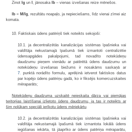
Zinot
Ig
un
I
, jānosaka
Ib
– vienas izvešanas reize mēnešos.
Ib
=
M/Ig
, rezultātu noapaļo, ja nepieciešams, līdz vienai zīmei aiz
komata.
10. Faktiskais ūdens patēriņš tiek noteikts sekojoši:
10.1. ja decentralizētās kanalizācijas sistēmas īpašnieka vai
valdītāja nekustamajā īpašumā tiek izmantoti centralizētie
ūdensapgādes pakalpojumi, tad novadīto notekūdeņu
daudzumu pieņem vienādu ar patērētā ūdens daudzumu un
notekūdeņu izvešanas biežums ir nosakāms saskaņā ar
7.
punktā norādīto formulu, aprēķinā ietverot faktiskos datus
par kopējo ūdens patēriņu gadā, ko ir fiksējis komercuzskaites
mēraparāts;
Notekūdeņu daudzuma uzskaitē neieskaita dārza vai piemājas
teritorijas laistīšanai izlietoto ūdens daudzumu, ja tas ir noteikts ar
šim nolūkam speciāli ierīkotu ūdens mēriekārtu
.
10.2. ja decentralizētās kanalizācijas sistēmas īpašnieka vai
valdītāja nekustamajā īpašumā tiek izmantota lokālā ūdens
iegūšanas iekārta, tā jāaprīko ar ūdens patēriņa mēraparātu,