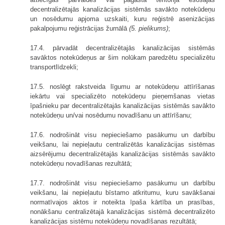
decentralizētajās kanalizācijas sistēmās savākto notekūdeņu
un nosēdumu apjoma uzskaiti, kuru reģistrē asenizācijas
pakalpojumu reģistrācijas žurnālā
(5. pielikums)
;
17.4. pārvadāt decentralizētajās kanalizācijas sistēmās
savāktos notekūdeņus ar šim nolūkam paredzētu specializētu
transportlīdzekli;
17.5. noslēgt rakstveida līgumu ar notekūdeņu attīrīšanas
iekārtu vai specializēto notekūdeņu pieņemšanas vietas
īpašnieku par decentralizētajās kanalizācijas sistēmās savākto
notekūdeņu un/vai nosēdumu novadīšanu un attīrīšanu;
17.6. nodrošināt visu nepieciešamo pasākumu un darbību
veikšanu, lai nepieļautu centralizētās kanalizācijas sistēmas
aizsērējumu decentralizētajās kanalizācijas sistēmās savākto
notekūdeņu novadīšanas rezultātā;
17.7. nodrošināt visu nepieciešamo pasākumu un darbību
veikšanu, lai nepieļautu bīstamo atkritumu, kuru savākšanai
normatīvajos aktos ir noteikta īpaša kārtība un prasības,
nonākšanu centralizētajā kanalizācijas sistēmā decentralizēto
kanalizācijas sistēmu notekūdeņu novadīšanas rezultātā;