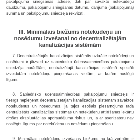
pakalpojuma sniegšanas adrese, dati par savākto notekūdeņu
daudzumu, pakalpojumu sniegšanas datums, darījuma (pakalpojuma)
summa un pakalpojumu sniedzēja rekvizīti.
III. Minimālais biežums notekūdeņu un
nosēdumu izvešanai no decentralizētajām
kanalizācijas sistēmām
7. Decentralizētajās kanalizācijas sistēmās uzkrātie notekūdeņi un
nosēdumi ir jāizved uz sabiedrisko ūdenssaimniecības pakalpojumu
sniedzēja norādītām, centralizētajā kanalizācijas sistēmā speciāli
izveidotām notekūdeņu pieņemšanas vietām, ar kurām noslēgti
līgumi.
8. Sabiedrisko ūdenssaimniecības pakalpojumu sniedzējs ir
tiesīgs nepieņemt decentralizētajām kanalizācijas sistēmām savāktos
notekūdeņus un nosēdumus, ja tajos esošais piesārņojums rada
centralizētās kanalizācijas sistēmas un notekūdeņu attīrīšanas iekārtu
drošas ekspluatācijas apdraudējuma riskus un, ja ar asenizatoru nav
noslēgts līgums par notekūdeņu un nosēdumu pieņemšanu.
9. Minimālais notekūdeņu izvešanas biežums no krājtvertnēm ir