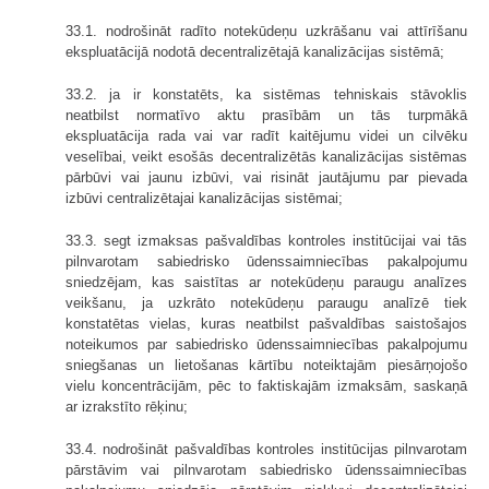
33.1. nodrošināt radīto notekūdeņu uzkrāšanu vai attīrīšanu
ekspluatācijā nodotā decentralizētajā kanalizācijas sistēmā;
33.2. ja ir konstatēts, ka sistēmas tehniskais stāvoklis
neatbilst normatīvo aktu prasībām un tās turpmākā
ekspluatācija rada vai var radīt kaitējumu videi un cilvēku
veselībai, veikt esošās decentralizētās kanalizācijas sistēmas
pārbūvi vai jaunu izbūvi, vai risināt jautājumu par pievada
izbūvi centralizētajai kanalizācijas sistēmai;
33.3. segt izmaksas pašvaldības kontroles institūcijai vai tās
pilnvarotam sabiedrisko ūdenssaimniecības pakalpojumu
sniedzējam, kas saistītas ar notekūdeņu paraugu analīzes
veikšanu, ja uzkrāto notekūdeņu paraugu analīzē tiek
konstatētas vielas, kuras neatbilst pašvaldības saistošajos
noteikumos par sabiedrisko ūdenssaimniecības pakalpojumu
sniegšanas un lietošanas kārtību noteiktajām piesārņojošo
vielu koncentrācijām, pēc to faktiskajām izmaksām, saskaņā
ar izrakstīto rēķinu;
33.4. nodrošināt pašvaldības kontroles institūcijas pilnvarotam
pārstāvim vai pilnvarotam sabiedrisko ūdenssaimniecības