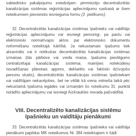
sabiedrisko pakalpojumu sniedzējam- pirmreizējo decentralizētās
kanalizācijas sistēmas reģistrācijas apliecinājumu saskaņā ar šiem
noteikumiem pievienoto iesnieguma formu
(3. pielikums).
32. Decentralizētās kanalizācijas sistēmas īpašnieks vai valdītājs
reģistrācijas apliecinājumu var iesniegt personīgi, pa pastu vai
elektroniski normatīvajos aktos par elektronisko dokumentu
noformēšanu noteiktajā kārtībā. Ja nekustamais īpašums tiek
atsavināts vai ir notikušas decentralizētās kanalizācijas sistēmas
izmaiņas (tās pārbūve vai veida maiņa, īpašuma pieslēgums
centralizētajai kanalizācijas sistēmai, mainījies notekūdeņu
novadīšanas plānotais apjoms, deklarēto vai faktiski dzīvojošo
personu skaits), decentralizētās kanalizācijas sistēmas īpašniekam
vai valdītājam nekavējoties, bet ne vēlāk kā viena mēneša laikā pēc
nekustamā īpašuma iegādes vai izmaiņām šo noteikumu 31. punktā
norādīto apliecinājumu var iesniegt Aizkraukles novada pašvaldībā.
VIII. Decentralizēto kanalizācijas sistēmu
īpašnieku un valdītāju pienākumi
33. Decentralizētās kanalizācijas sistēmas īpašnieka vai valdītāja
pienākumi papildus MK noteikumos Nr. 384 noteiktajiem ir šādi: