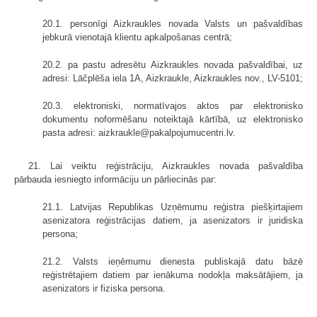
20.1. personīgi Aizkraukles novada Valsts un pašvaldības
jebkurā vienotajā klientu apkalpošanas centrā;
20.2. pa pastu adresētu Aizkraukles novada pašvaldībai, uz
adresi: Lāčplēša iela 1A, Aizkraukle, Aizkraukles nov., LV-5101;
20.3. elektroniski, normatīvajos aktos par elektronisko
dokumentu noformēšanu noteiktajā kārtībā, uz elektronisko
pasta adresi: aizkraukle@pakalpojumucentri.lv.
21. Lai veiktu reģistrāciju, Aizkraukles novada pašvaldība
pārbauda iesniegto informāciju un pārliecinās par:
21.1. Latvijas Republikas Uzņēmumu reģistra piešķirtajiem
asenizatora reģistrācijas datiem, ja asenizators ir juridiska
persona;
21.2. Valsts ieņēmumu dienesta publiskajā datu bāzē
reģistrētajiem datiem par ienākuma nodokļa maksātājiem, ja
asenizators ir fiziska persona.