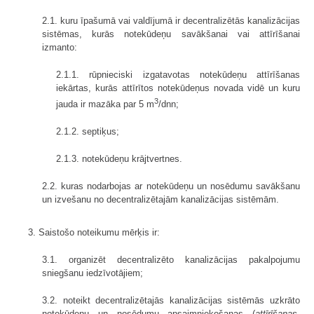
2.1. kuru īpašumā vai valdījumā ir decentralizētās kanalizācijas
sistēmas, kurās notekūdeņu savākšanai vai attīrīšanai
izmanto:
2.1.1. rūpnieciski izgatavotas notekūdeņu attīrīšanas
iekārtas, kurās attīrītos notekūdeņus novada vidē un kuru
3
jauda ir mazāka par 5 m
/dnn;
2.1.2. septiķus;
2.1.3. notekūdeņu krājtvertnes.
2.2. kuras nodarbojas ar notekūdeņu un nosēdumu savākšanu
un izvešanu no decentralizētajām kanalizācijas sistēmām.
3. Saistošo noteikumu mērķis ir:
3.1. organizēt decentralizēto kanalizācijas pakalpojumu
sniegšanu iedzīvotājiem;
3.2. noteikt decentralizētajās kanalizācijas sistēmās uzkrāto
notekūdeņu un nosēdumu apsaimniekošanas (
attīrīšanas,