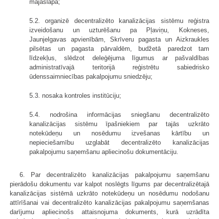
mājaslapā;
5.2. organizē decentralizēto kanalizācijas sistēmu reģistra
izveidošanu un uzturēšanu pa Pļaviņu, Kokneses,
Jaunjelgavas apvienībām, Skrīveru pagasta un Aizkraukles
pilsētas un pagasta pārvaldēm, budžetā paredzot tam
līdzekļus, slēdzot deleģējuma līgumus ar pašvaldības
administratīvajā teritorijā reģistrētu sabiedrisko
ūdenssaimniecības pakalpojumu sniedzēju;
5.3. nosaka kontroles institūciju;
5.4. nodrošina informācijas sniegšanu decentralizēto
kanalizācijas sistēmu īpašniekiem par tajās uzkrāto
notekūdeņu un nosēdumu izvešanas kārtību un
nepieciešamību uzglabāt decentralizēto kanalizācijas
pakalpojumu saņemšanu apliecinošu dokumentāciju.
6. Par decentralizēto kanalizācijas pakalpojumu saņemšanu
pierādošu dokumentu var kalpot noslēgts līgums par decentralizētajā
kanalizācijas sistēmā uzkrāto notekūdeņu un nosēdumu nodošanu
attīrīšanai vai decentralizēto kanalizācijas pakalpojumu saņemšanas
darījumu apliecinošs attaisnojuma dokuments, kurā uzrādīta