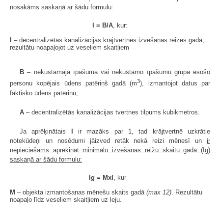
nosakāms saskaņā ar šādu formulu:
I = B/A
, kur:
I
– decentralizētās kanalizācijas krājtvertnes izvešanas reizes gadā,
rezultātu noapaļojot uz veseliem skaitļiem
B
– nekustamajā īpašumā vai nekustamo īpašumu grupā esošo
3
personu kopējais ūdens patēriņš gadā (m
), izmantojot datus par
faktisko ūdens patēriņu;
A
– decentralizētās kanalizācijas tvertnes tilpums kubikmetros.
Ja aprēķinātais
I
ir mazāks par 1, tad krājtvertnē uzkrātie
notekūdeņi un nosēdumi jāizved retāk nekā reizi mēnesī un
ir
nepieciešams aprēķināt minimālo izvešanas reižu skaitu gadā (Ig)
saskaņā ar šādu formulu:
Ig = MxI
, kur –
M
– objekta izmantošanas mēnešu skaits gadā
(max 12)
. Rezultātu
noapaļo līdz veseliem skaitļiem uz leju.