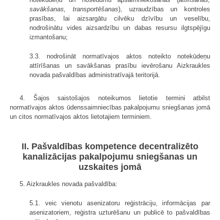
savākšanas, transportēšanas
), uzraudzības un kontroles
prasības, lai aizsargātu cilvēku dzīvību un veselību,
nodrošinātu vides aizsardzību un dabas resursu ilgtspējīgu
izmantošanu;
3.3. nodrošināt normatīvajos aktos noteikto notekūdeņu
attīrīšanas un savākšanas prasību ievērošanu Aizkraukles
novada pašvaldības administratīvajā teritorijā.
4. Šajos saistošajos noteikumos lietotie termini atbilst
normatīvajos aktos ūdenssaimniecības pakalpojumu sniegšanas jomā
un citos normatīvajos aktos lietotajiem terminiem.
II. Pašvaldības kompetence decentralizēto
kanalizācijas pakalpojumu sniegšanas un
uzskaites jomā
5. Aizkraukles novada pašvaldība:
5.1. veic vienotu asenizatoru reģistrāciju, informācijas par
asenizatoriem, reģistra uzturēšanu un publicē to pašvaldības