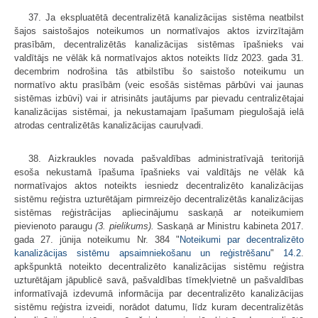
37. Ja ekspluatētā decentralizētā kanalizācijas sistēma neatbilst
šajos saistošajos noteikumos un normatīvajos aktos izvirzītajām
prasībām, decentralizētās kanalizācijas sistēmas īpašnieks vai
valdītājs ne vēlāk kā normatīvajos aktos noteikts līdz 2023. gada 31.
decembrim nodrošina tās atbilstību šo saistošo noteikumu un
normatīvo aktu prasībām (veic esošās sistēmas pārbūvi vai jaunas
sistēmas izbūvi) vai ir atrisināts jautājums par pievadu centralizētajai
kanalizācijas sistēmai, ja nekustamajam īpašumam piegulošajā ielā
atrodas centralizētās kanalizācijas cauruļvadi.
38. Aizkraukles novada pašvaldības administratīvajā teritorijā
esoša nekustamā īpašuma īpašnieks vai valdītājs ne vēlāk kā
normatīvajos aktos noteikts iesniedz decentralizēto kanalizācijas
sistēmu reģistra uzturētājam pirmreizējo decentralizētās kanalizācijas
sistēmas reģistrācijas apliecinājumu saskaņā ar noteikumiem
pievienoto paraugu
(3. pielikums).
Saskaņā ar Ministru kabineta 2017.
gada 27. jūnija noteikumu Nr. 384 "
Noteikumi par decentralizēto
kanalizācijas sistēmu apsaimniekošanu un reģistrēšanu
"
14.2
.
apkšpunktā noteikto decentralizēto kanalizācijas sistēmu reģistra
uzturētājam jāpublicē savā, pašvaldības tīmekļvietnē un pašvaldības
informatīvajā izdevumā informācija par decentralizēto kanalizācijas
sistēmu reģistra izveidi, norādot datumu, līdz kuram decentralizētās