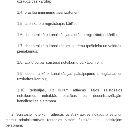
uzraudzības kārtību;
1.4. prasību minimumu asenizatoriem;
1.5. asenizatoru reģistrācijas kārtību;
1.6. decentralizēto kanalizācijas sistēmu reģistrācijas kārtību;
1.7. decentralizēto kanalizācijas sistēmu īpašnieku un valdītāju
pienākumus;
1.8. atbildību par saistošo noteikumu pārkāpumiem;
1.9. decentralizēto kanalizācijas pakalpojumu sniegšanas un
uzskaites kārtību;
1.10. teritorijas, uz kurām attiecas šajos saistošajos
noteikumos noteiktās prasības par decentralizētajām
kanalizācijas sistēmām.
2. Saistošie noteikumi attiecas uz Aizkraukles novada pilsētu un
ciemu administratīvās teritorijas visām fiziskām un juridiskajām
personām: