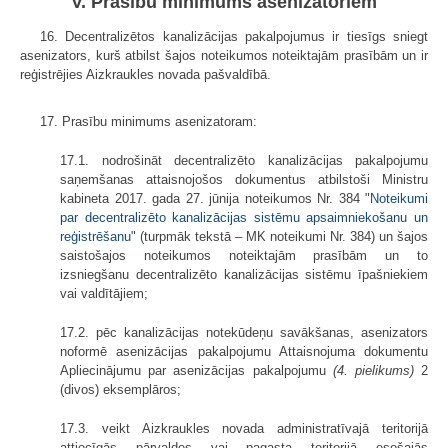
V. Prasību minimums asenizatoriem
16. Decentralizētos kanalizācijas pakalpojumus ir tiesīgs sniegt
asenizators, kurš atbilst šajos noteikumos noteiktajām prasībām un ir
reģistrējies Aizkraukles novada pašvaldībā.
17. Prasību minimums asenizatoram:
17.1. nodrošināt decentralizēto kanalizācijas pakalpojumu
saņemšanas attaisnojošos dokumentus atbilstoši Ministru
kabineta 2017. gada 27. jūnija noteikumos Nr. 384 "
Noteikumi
par decentralizēto kanalizācijas sistēmu apsaimniekošanu un
reģistrēšanu
" (turpmāk tekstā – MK noteikumi Nr. 384) un šajos
saistošajos noteikumos noteiktajām prasībām un to
izsniegšanu decentralizēto kanalizācijas sistēmu īpašniekiem
vai valdītājiem;
17.2. pēc kanalizācijas notekūdeņu savākšanas, asenizators
noformē asenizācijas pakalpojumu Attaisnojuma dokumentu
Apliecinājumu par asenizācijas pakalpojumu
(4. pielikums)
2
(divos) eksemplāros;
17.3. veikt Aizkraukles novada administratīvajā teritorijā
attiecīgās pārvaldes vai pagasta teritorijā esošajās