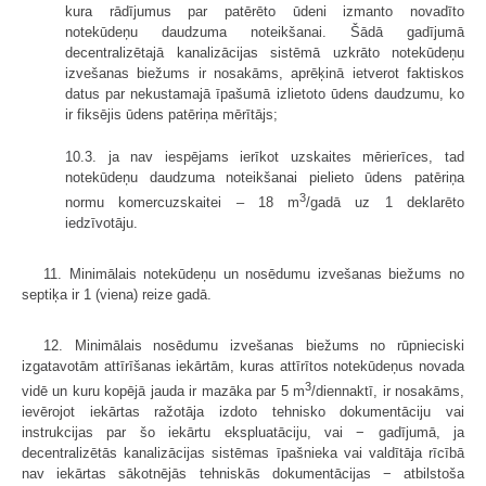
kura rādījumus par patērēto ūdeni izmanto novadīto
notekūdeņu daudzuma noteikšanai. Šādā gadījumā
decentralizētajā kanalizācijas sistēmā uzkrāto notekūdeņu
izvešanas biežums ir nosakāms, aprēķinā ietverot faktiskos
datus par nekustamajā īpašumā izlietoto ūdens daudzumu, ko
ir fiksējis ūdens patēriņa mērītājs;
10.3. ja nav iespējams ierīkot uzskaites mērierīces, tad
notekūdeņu daudzuma noteikšanai pielieto ūdens patēriņa
3
normu komercuzskaitei – 18 m
/gadā uz 1 deklarēto
iedzīvotāju.
11. Minimālais notekūdeņu un nosēdumu izvešanas biežums no
septiķa ir 1 (viena) reize gadā.
12. Minimālais nosēdumu izvešanas biežums no rūpnieciski
izgatavotām attīrīšanas iekārtām, kuras attīrītos notekūdeņus novada
3
vidē un kuru kopējā jauda ir mazāka par 5 m
/diennaktī, ir nosakāms,
ievērojot iekārtas ražotāja izdoto tehnisko dokumentāciju vai
instrukcijas par šo iekārtu ekspluatāciju, vai − gadījumā, ja
decentralizētās kanalizācijas sistēmas īpašnieka vai valdītāja rīcībā
nav iekārtas sākotnējās tehniskās dokumentācijas − atbilstoša