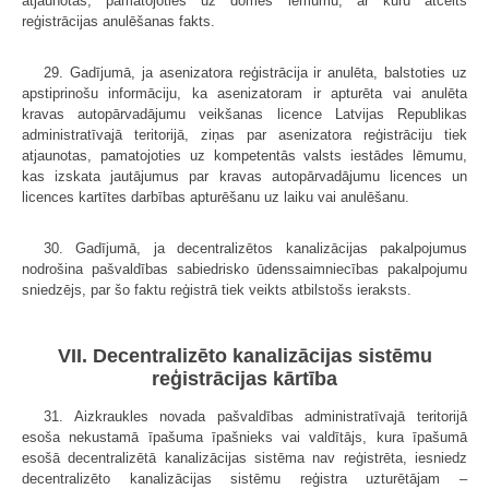
atjaunotas, pamatojoties uz domes lēmumu, ar kuru atcelts
reģistrācijas anulēšanas fakts.
29. Gadījumā, ja asenizatora reģistrācija ir anulēta, balstoties uz
apstiprinošu informāciju, ka asenizatoram ir apturēta vai anulēta
kravas autopārvadājumu veikšanas licence Latvijas Republikas
administratīvajā teritorijā, ziņas par asenizatora reģistrāciju tiek
atjaunotas, pamatojoties uz kompetentās valsts iestādes lēmumu,
kas izskata jautājumus par kravas autopārvadājumu licences un
licences kartītes darbības apturēšanu uz laiku vai anulēšanu.
30. Gadījumā, ja decentralizētos kanalizācijas pakalpojumus
nodrošina pašvaldības sabiedrisko ūdenssaimniecības pakalpojumu
sniedzējs, par šo faktu reģistrā tiek veikts atbilstošs ieraksts.
VII. Decentralizēto kanalizācijas sistēmu
reģistrācijas kārtība
31. Aizkraukles novada pašvaldības administratīvajā teritorijā
esoša nekustamā īpašuma īpašnieks vai valdītājs, kura īpašumā
esošā decentralizētā kanalizācijas sistēma nav reģistrēta, iesniedz
decentralizēto kanalizācijas sistēmu reģistra uzturētājam –