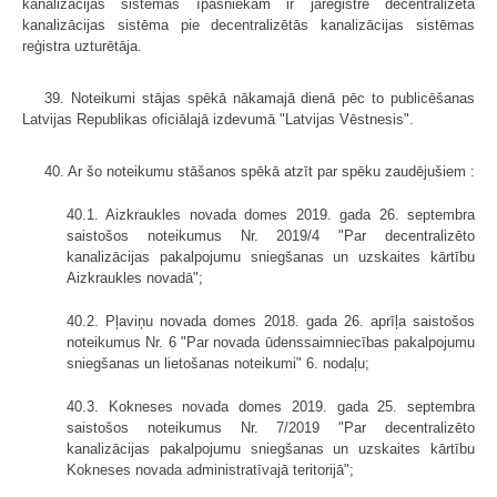
kanalizācijas sistēmas īpašniekam ir jāreģistrē decentralizētā
kanalizācijas sistēma pie decentralizētās kanalizācijas sistēmas
reģistra uzturētāja.
39. Noteikumi stājas spēkā nākamajā dienā pēc to publicēšanas
Latvijas Republikas oficiālajā izdevumā "Latvijas Vēstnesis".
40. Ar šo noteikumu stāšanos spēkā atzīt par spēku zaudējušiem :
40.1. Aizkraukles novada domes 2019. gada 26. septembra
saistošos noteikumus Nr. 2019/4 "Par decentralizēto
kanalizācijas pakalpojumu sniegšanas un uzskaites kārtību
Aizkraukles novadā";
40.2. Pļaviņu novada domes 2018. gada 26. aprīļa saistošos
noteikumus Nr. 6 "Par novada ūdenssaimniecības pakalpojumu
sniegšanas un lietošanas noteikumi" 6. nodaļu;
40.3. Kokneses novada domes 2019. gada 25. septembra
saistošos noteikumus Nr. 7/2019 "Par decentralizēto
kanalizācijas pakalpojumu sniegšanas un uzskaites kārtību
Kokneses novada administratīvajā teritorijā";