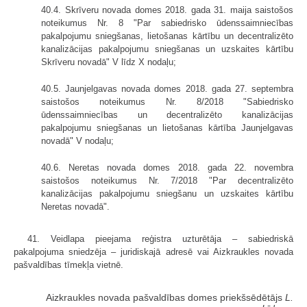
40.4. Skrīveru novada domes 2018. gada 31. maija saistošos
noteikumus Nr. 8 "Par sabiedrisko ūdenssaimniecības
pakalpojumu sniegšanas, lietošanas kārtību un decentralizēto
kanalizācijas pakalpojumu sniegšanas un uzskaites kārtību
Skrīveru novadā" V līdz X nodaļu;
40.5. Jaunjelgavas novada domes 2018. gada 27. septembra
saistošos noteikumus Nr. 8/2018 "Sabiedrisko
ūdenssaimniecības un decentralizēto kanalizācijas
pakalpojumu sniegšanas un lietošanas kārtība Jaunjelgavas
novadā" V nodaļu;
40.6. Neretas novada domes 2018. gada 22. novembra
saistošos noteikumus Nr. 7/2018 "Par decentralizēto
kanalizācijas pakalpojumu sniegšanu un uzskaites kārtību
Neretas novadā".
41. Veidlapa pieejama reģistra uzturētāja – sabiedriskā
pakalpojuma sniedzēja – juridiskajā adresē vai Aizkraukles novada
pašvaldības tīmekļa vietnē.
Aizkraukles novada pašvaldības domes priekšsēdētājs
L.