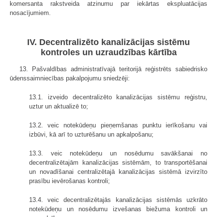
komersanta rakstveida atzinumu par iekārtas ekspluatācijas
nosacījumiem.
IV. Decentralizēto kanalizācijas sistēmu
kontroles un uzraudzības kārtība
13. Pašvaldības administratīvajā teritorijā reģistrēts sabiedrisko
ūdenssaimniecības pakalpojumu sniedzēji:
13.1. izveido decentralizēto kanalizācijas sistēmu reģistru,
uztur un aktualizē to;
13.2. veic notekūdeņu pieņemšanas punktu ierīkošanu vai
izbūvi, kā arī to uzturēšanu un apkalpošanu;
13.3. veic notekūdeņu un nosēdumu savākšanai no
decentralizētajām kanalizācijas sistēmām, to transportēšanai
un novadīšanai centralizētajā kanalizācijas sistēmā izvirzīto
prasību ievērošanas kontroli;
13.4. veic decentralizētajās kanalizācijas sistēmās uzkrāto
notekūdeņu un nosēdumu izvešanas biežuma kontroli un