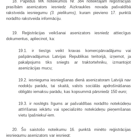
18. Papildus MK noteikumos Nr. 384 noteiktajām reģistrācijas
prasībām asenizators iesniedz Aizkraukles novada pašvaldībā
rakstveida iesniegumu
(3. pielikums),
kuram pievieno 17. punktā
norādīto rakstveida informāciju.
19. Reģistrācijas veikšanai asenizators iesniedz attiecīgus
dokumentus, apliecinot, ka:
19.1. ir tiesīgs veikt kravas komercpārvadājumu vai
pašpārvadājumus Latvijas Republikas teritorijā, izņemot, ja
pakalpojums tiks sniegts ar traktortehniku, izmantojot
asenizācijas mucu;
19.2. iesnieguma iesniegšanas dienā asenizatoram Latvijā nav
nodokļu parādu, tai skaitā, valsts sociālās apdrošināšanas
obligāto iemaksu parādu, kas kopsummā pārsniedz 150
euro
;
19.3. ir noslēgts līgums ar pašvaldības norādīto notekūdeņu
attīrīšanas iekārtu vai specializēto notekūdeņu pieņemšanas
vietu īpašnieku/-iem.
20. Šo saistošo noteikumu 16. punktā minēto reģistrācijas
iesniegumu asenizators var iesniegt: