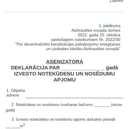
Līdums
1. pielikums
Aizkraukles novada domes
2022. gada 20. oktobra
saistošajiem noteikumiem Nr. 2022/30
"Par decentralizēto kanalizācijas pakalpojumu sniegšanas
un uzskaites kārtību Aizkraukles novadā"
ASENIZATORA
DEKLARĀCIJA PAR _______________ gadā
IZVESTO NOTEKŪDEŅU UN NOSĒDUMU
APJOMU
1. Objekta
adrese
2. Notekūdeņu un nosēdumu izvešanas biežums ________ (reizes
gadā)
3. Izvesto notekūdeņu un nosēdumu apjoms atskaites periodā
3
_______m