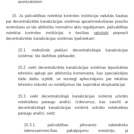
asenizatoriem.
15. Ja pašvaldības noteiktai kontroles institūcijai radušās šaubas
par decentralizētās kanalizācijas sistēmas apsaimniekošanas prasību
ievērošanu un tās atbilstību normatīvo aktu regulējumam, pašvaldības
noteiktai kontroles institūcijai, ir tiesības
rakstiski
pieprasīt
decentralizētās kanalizācijas sistēmas īpašniekam:
15.1. nodrošināt piekļuvi decentralizētajai kanalizācijas
sistēmai, tās darbības pārbaudei;
15.2. veikt decentralizētās kanalizācijas sistēmas ārpuskārtas
tehnisko apkopi pie atbilstoša komersanta, kas specializējies
šādu darbu izpildē, un iesniegt apliecinājumu par iekārtas
tehnisko stāvokli un norādījumus tās turpmākai ekspluatācijai;
15.3. veikt decentralizētajā kanalizācijas sistēmā uzkrāto
notekūdeņu paraugu analīzi. Izdevumus, kas saistīti ar
decentralizētajā kanalizācijas sistēmā uzkrāto notekūdeņu
paraugu analīzi, sedz:
15.3.1. pašvaldības pilnvarots sabiedrisko
ūdenssaimniecības pakalpojumu sniedzējs, ja