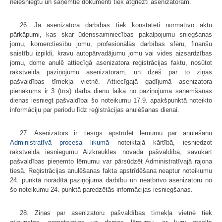
neiesniegtu un saņemtie dokumenti tiek atgriezti asenizatoram.
26. Ja asenizatora darbībās tiek konstatēti normatīvo aktu
pārkāpumi, kas skar ūdenssaimniecības pakalpojumu sniegšanas
jomu, komerctiesību jomu, profesionālās darbības sfēru, finanšu
saistību izpildi, kravu autopārvadājumu jomu vai vides aizsardzības
jomu, dome anulē attiecīgā asenizatora reģistrācijas faktu, nosūtot
rakstveida paziņojumu asenizatoram, un dzēš par to ziņas
pašvaldības tīmekļa vietnē. Attiecīgajā gadījumā asenizatora
pienākums ir 3 (trīs) darba dienu laikā no paziņojuma saņemšanas
dienas iesniegt pašvaldībai šo noteikumu 17.9. apakšpunktā noteikto
informāciju par periodu līdz reģistrācijas anulēšanas dienai.
27. Asenizators ir tiesīgs apstrīdēt lēmumu par anulēšanu
Administratīvā procesa likumā
noteiktajā kārtībā, iesniedzot
rakstveida iesniegumu Aizkraukles novada pašvaldībā, savukārt
pašvaldības pieņemto lēmumu var pārsūdzēt Administratīvajā rajona
tiesā. Reģistrācijas anulēšanas fakta apstrīdēšana neaptur noteikumu
24. punktā norādītā paziņojuma darbību un neatbrīvo asenizatoru no
šo noteikumu 24. punktā paredzētās informācijas iesniegšanas.
28. Ziņas par asenizatoru pašvaldības tīmekļa vietnē tiek