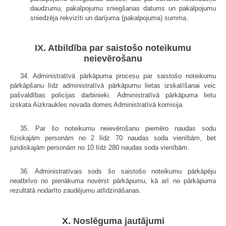
daudzumu, pakalpojumu sniegšanas datums un pakalpojumu
sniedzēja rekvizīti un darījuma (pakalpojuma) summa.
IX. Atbildība par saistošo noteikumu
neievērošanu
34. Administratīvā pārkāpuma procesu par saistošo noteikumu
pārkāpšanu līdz administratīvā pārkāpumu lietas izskatīšanai veic
pašvaldības policijas darbinieki. Administratīvā pārkāpuma lietu
izskata Aizkraukles novada domes Administratīvā komisija.
35. Par šo noteikumu neievērošanu piemēro naudas sodu
fiziskajām personām no 2 līdz 70 naudas soda vienībām, bet
juridiskajām personām no 10 līdz 280 naudas soda vienībām.
36. Administratīvais sods šo saistošo noteikumu pārkāpēju
neatbrīvo no pienākuma novērst pārkāpumu, kā arī no pārkāpuma
rezultātā nodarīto zaudējumu atlīdzināšanas.
X. Noslēguma jautājumi