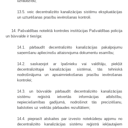
uzraudzību;
13.5. veic decentralizēto kanalizācijas sistēmu ekspluatācijas
un uzturēšanas prasību ievērošanas kontroli.
14. Pašvaldības noteiktā kontroles institūcijas Pašvaldības policija
un būvvalde ir tiesīga:
14.1. pārbaudīt decentralizēto kanalizācijas pakalpojumu
saņemšanu apliecinošu attaisnojuma dokumentu esamību;
14.2. saskaņojot ar īpašnieku vai valdītāju, piekļūt
decentralizētajai kanalizācijas sistēmai, tās tehniskā
nodrošinājuma un apsaimniekošanas prasību ievērošanas
kontrolei;
14.3. un būvvalde pārbaudīt decentralizēto kanalizācijas
sistēmu reģistrā ietvertās informācijas atbilstību,
nepieciešamības gadījumā, nodrošinot tās precizēšanu,
balstoties uz veiktās pārbaudes rezultātiem;
14.4. pieprasīt atskaites par izvesto notekūdeņu apjomu no
decentralizēto kanalizācijas sistēmu reģistrā iekļautajiem