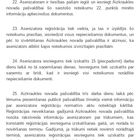
22. Asenizatoram ir tiesības pašam iegūt un iesniegt Aizkraukles
novada pašvaldībai šo saistošo noteikumu 22. punktā minēto
informāciju apliecinošus dokumentus.
23. Asenizatora reģistrācija tiek veikta, ja tas ir izpildījis šo
noteikumu prasības, iesniedzot visus nepieciešamos dokumentus, un
pēc to izvērtēšanas Aizkraukles novada pašvaldība ir atzinusi, ka
asenizators atbilst šajos noteikumos izvirzītajām prasībām.
24. Asenizatora iesniegums tiek izskatīts 15 (piecpadsmit) darba
dienu laikā no tā saņemšanas dienas. Iesniegums tiek uzskatīts par
saņemtu ar brīdi, kad ir iesniegti visi noteikumos norādītie
nepieciešamie dokumenti.
25. Aizkraukles novada pašvaldība trīs darba dienu laikā pēc
lēmuma pieņemšanas publicē pašvaldības tīmekļa vietnē informāciju
par asenizatora reģistrāciju normatīvo aktu noteiktajā kārtībā.
Reģistrācijas neveikšanas gadījumā Aizkraukles novada pašvaldība
nosūta rakstveida informāciju asenizatoram par trūkumiem, kas
konstatēti reģistrācijas iesnieguma izskatīšanas gaitā, un norāda to
novēršanas termiņu. Gadījumā, ja trūkumi netiek novērsti norādītajā
termiņā, asenizatora reģistrācijas iesniegums tiek uzskatīts par