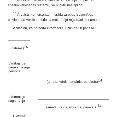
Nodokļa maksātājs, kurš pats izveidojis un piemēro
apsaimniekošanas sistēmu, šo punktu neaizpilda.
13
Ārvalsts komersantam norāda Eiropas Savienības
pievienotās vērtības nodokļa maksātāja reģistrācijas numuru.
Apliecinu, ka norādītā informācija ir pilnīga un patiesa.
14
(datums)
Vadītājs vai
paraksttiesīgā
persona
14
(amats, vārds, uzvārds, paraksts)
Informāciju
sagatavoja
14
(amats, vārds, uzvārds, paraksts)
Piezīme.