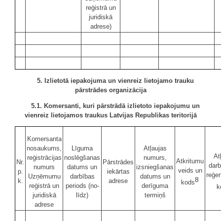
reģistrā un
juridiskā
adrese)
5. Izlietotā iepakojuma un vienreiz lietojamo trauku
pārstrādes organizācija
5.1. Komersanti, kuri pārstrādā izlietoto iepakojumu un
vienreiz lietojamos traukus Latvijas Republikas teritorijā
Komersanta
nosaukums,
Līguma
Atļaujas
At
reģistrācijas
noslēgšanas
numurs,
Atkritumu
Nr.
Pārstrādes
darb
numurs
datums un
izsniegšanas
veids un
p.
iekārtas
reģen
Uzņēmumu
darbības
datums un
8
k.
adrese
kods
reģistrā un
periods (no-
derīguma
k
juridiskā
līdz)
termiņš
adrese