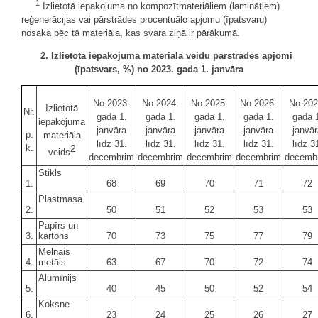
1
Izlietotā iepakojuma no kompozītmateriāliem (laminātiem)
reģenerācijas vai pārstrādes procentuālo apjomu (īpatsvaru)
nosaka pēc tā materiāla, kas svara ziņā ir pārākumā.
2. Izlietotā iepakojuma materiāla veidu pārstrādes apjomi
(īpatsvars, %) no 2023. gada 1. janvāra
No 2023.
No 2024.
No 2025.
No 2026.
No 202
Izlietotā
Nr.
gada 1.
gada 1.
gada 1.
gada 1.
gada 
iepakojuma
janvāra
janvāra
janvāra
janvāra
janvār
p.
materiāla
līdz 31.
līdz 31.
līdz 31.
līdz 31.
līdz 3
k.
2
veids
decembrim
decembrim
decembrim
decembrim
decemb
Stikls
1.
68
69
70
71
72
Plastmasa
2.
50
51
52
53
53
Papīrs un
3.
kartons
70
73
75
77
79
Melnais
4.
metāls
63
67
70
72
74
Alumīnijs
5.
40
45
50
52
54
Koksne
6.
23
24
25
26
27