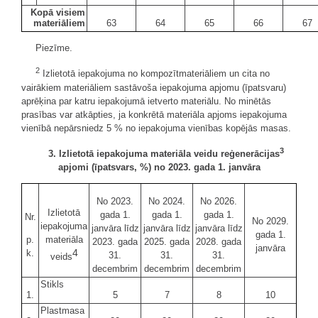
Kopā visiem
materiāliem
63
64
65
66
67
Piezīme.
2
Izlietotā iepakojuma no kompozītmateriāliem un cita no
vairākiem materiāliem sastāvoša iepakojuma apjomu (īpatsvaru)
aprēķina par katru iepakojumā ietverto materiālu. No minētās
prasības var atkāpties, ja konkrētā materiāla apjoms iepakojuma
vienībā nepārsniedz 5 % no iepakojuma vienības kopējās masas.
3
3. Izlietotā iepakojuma materiāla veidu reģenerācijas
apjomi (īpatsvars, %) no 2023. gada 1. janvāra
No 2023.
No 2024.
No 2026.
Izlietotā
gada 1.
gada 1.
gada 1.
Nr.
No 2029.
iepakojuma
janvāra līdz
janvāra līdz
janvāra līdz
gada 1.
p.
materiāla
2023. gada
2025. gada
2028. gada
janvāra
4
k.
31.
31.
31.
veids
decembrim
decembrim
decembrim
Stikls
1.
5
7
8
10
Plastmasa