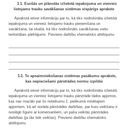
3.1. Esošās un plānotās izlietotā iepakojuma un vienreiz
lietojamo trauku savākšanas sistēmas vispārīgs apraksts
Aprakstā ietver informāciju par to, kā tiks nodrošināta izlietotā
iepakojuma un vienreiz lietojamo trauku pieņemšana un
savākšana, tai skaitā, kā tiks nodrošināts savākšanas vietu
teritoriālais pārklājums. Pievieno darbību shematisko attēlojumu
3.2. To apsaimniekošanas sistēmas pasākumu apraksts,
kas nepieciešami pārstrādes normu izpildei
Aprakstā ietver informāciju par to, kā tiks nodrošināta izlietotā
iepakojuma un vienreiz lietojamo trauku pārstrāde tādos apjomos,
kas nav mazāki par šo noteikumu 1. pielikumā minētajiem
apjomiem, kā arī norāda pārstrādes darbības, par kuru veikšanu ir
noslēgti līgumi ar komersantiem, un paša veiktās pārstrādes
darbības (ja tās tiek veiktas). Pievieno darbību shematisko
attēlojumu