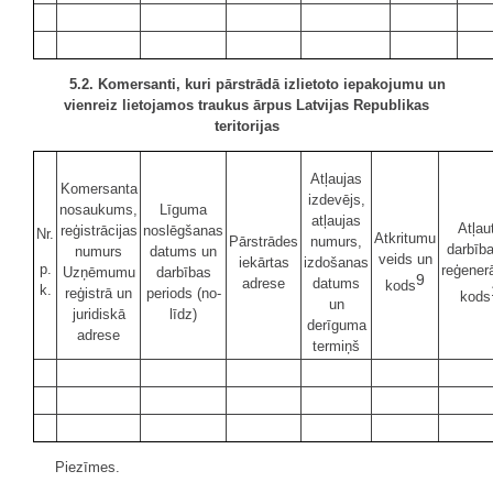
5.2. Komersanti, kuri pārstrādā izlietoto iepakojumu un
vienreiz lietojamos traukus ārpus Latvijas Republikas
teritorijas
Atļaujas
Komersanta
izdevējs,
nosaukums,
Līguma
atļaujas
Atļau
reģistrācijas
noslēgšanas
Nr.
Atkritumu
Pārstrādes
numurs,
darbīb
numurs
datums un
veids un
iekārtas
izdošanas
p.
reģener
Uzņēmumu
darbības
9
adrese
datums
kods
k.
reģistrā un
periods (no-
kods
un
juridiskā
līdz)
derīguma
adrese
termiņš
Piezīmes.