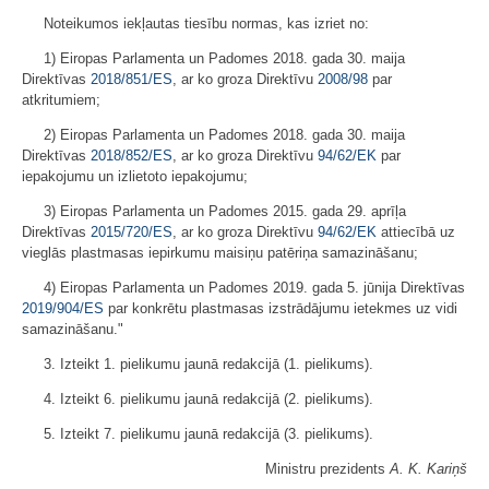
Noteikumos iekļautas tiesību normas, kas izriet no:
1) Eiropas Parlamenta un Padomes 2018. gada 30. maija
Direktīvas
2018/851/ES
, ar ko groza Direktīvu
2008/98
par
atkritumiem;
2) Eiropas Parlamenta un Padomes 2018. gada 30. maija
Direktīvas
2018/852/ES
, ar ko groza Direktīvu
94/62/EK
par
iepakojumu un izlietoto iepakojumu;
3) Eiropas Parlamenta un Padomes 2015. gada 29. aprīļa
Direktīvas
2015/720/ES
, ar ko groza Direktīvu
94/62/EK
attiecībā uz
vieglās plastmasas iepirkumu maisiņu patēriņa samazināšanu;
4) Eiropas Parlamenta un Padomes 2019. gada 5. jūnija Direktīvas
2019/904/ES
par konkrētu plastmasas izstrādājumu ietekmes uz vidi
samazināšanu."
3. Izteikt 1. pielikumu jaunā redakcijā (1. pielikums).
4. Izteikt 6. pielikumu jaunā redakcijā (2. pielikums).
5. Izteikt 7. pielikumu jaunā redakcijā (3. pielikums).
Ministru prezidents
A. K. Kariņš