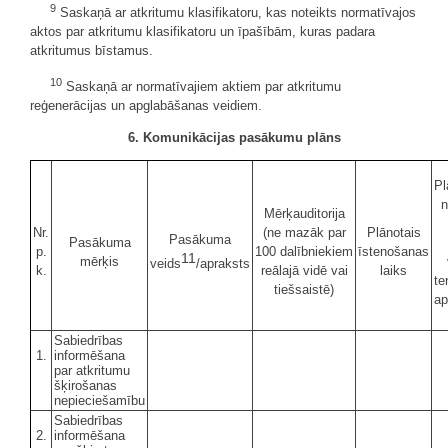
9
Saskaņā ar atkritumu klasifikatoru, kas noteikts normatīvajos
aktos par atkritumu klasifikatoru un īpašībām, kuras padara
atkritumus bīstamus.
10
Saskaņā ar normatīvajiem aktiem par atkritumu
reģenerācijas un apglabāšanas veidiem.
6. Komunikācijas pasākumu plāns
Pl
n
Mērķauditorija
Nr.
(ne mazāk par
Plānotais
Pasākuma
Pasākuma
p.
100 dalībniekiem
īstenošanas
11
mērķis
veids
/apraksts
k.
reālajā vidē vai
laiks
te
tiešsaistē)
ap
Sabiedrības
1.
informēšana
par atkritumu
šķirošanas
nepieciešamību
Sabiedrības
2.
informēšana