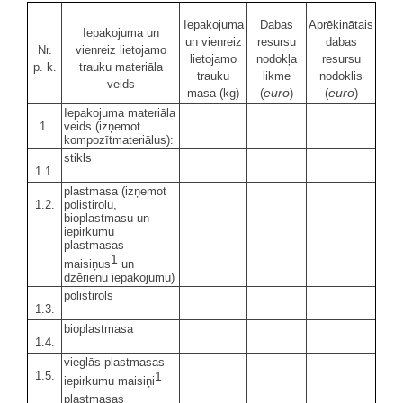
Iepakojuma
Dabas
Aprēķinātais
Iepakojuma un
un vienreiz
resursu
dabas
Nr.
vienreiz lietojamo
lietojamo
nodokļa
resursu
p. k.
trauku materiāla
trauku
likme
nodoklis
veids
euro
euro
masa (kg)
(
)
(
)
Iepakojuma materiāla
1.
veids (izņemot
kompozītmateriālus):
stikls
1.1.
plastmasa (izņemot
1.2.
polistirolu,
bioplastmasu un
iepirkumu
plastmasas
1
maisiņus
un
dzērienu iepakojumu)
polistirols
1.3.
bioplastmasa
1.4.
vieglās plastmasas
1.5.
1
iepirkumu maisiņi
plastmasas