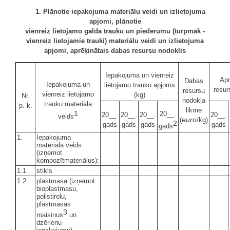
1. Plānotie iepakojuma materiālu veidi un izlietojuma
apjomi, plānotie
vienreiz lietojamo galda trauku un piederumu (turpmāk -
vienreiz lietojamie trauki) materiālu
veidi un izlietojuma
apjomi, aprēķinātais dabas resursu nodoklis
Iepakojuma un vienreiz
Apr
Dabas
Iepakojuma un
lietojamo trauku apjoms
resur
resursu
vienreiz lietojamo
(kg)
Nr.
nodokļa
trauku materiāla
p. k.
likme
1
20__.
20__.
20__.
20__.
20__.
veids
euro
(
/kg)
2
gads
gads
gads
gads
gads
1.
Iepakojuma
materiāla veids
(izņemot
kompozītmateriālus):
1.1.
stikls
1.2.
plastmasa (izņemot
bioplastmasu,
polistirolu,
plastmasas
3
maisiņus
un
dzērienu