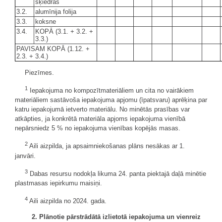
šķiedras
3.2.
alumīnija folija
3.3.
koksne
3.4.
KOPĀ (3.1. + 3.2. +
3.3.)
PAVISAM KOPĀ (1.12. +
2.3. + 3.4.)
Piezīmes.
1
Iepakojuma no kompozītmateriāliem un cita no vairākiem
materiāliem sastāvoša iepakojuma apjomu (īpatsvaru) aprēķina par
katru iepakojumā ietverto materiālu. No minētās prasības var
atkāpties, ja konkrētā materiāla apjoms iepakojuma vienībā
nepārsniedz 5 % no iepakojuma vienības kopējās masas.
2
Aili aizpilda, ja apsaimniekošanas plāns nesākas ar 1.
janvāri.
3
Dabas resursu nodokļa likuma 24. panta piektajā daļā minētie
plastmasas iepirkumu maisiņi.
4
Aili aizpilda no 2024. gada.
2. Plānotie pārstrādātā izlietotā iepakojuma un vienreiz