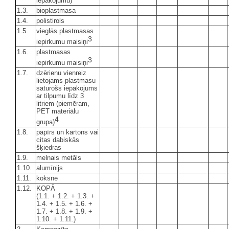
iepakojumu)
1.3.
bioplastmasa
1.4.
polistirols
1.5.
vieglās plastmasas
3
iepirkumu maisiņi
1.6.
plastmasas
3
iepirkumu maisiņi
1.7.
dzērienu vienreiz
lietojams plastmasu
saturošs iepakojums
ar tilpumu līdz 3
litriem (piemēram,
PET materiālu
4
grupa)
1.8.
papīrs un kartons vai
citas dabiskās
šķiedras
1.9.
melnais metāls
1.10.
alumīnijs
1.11.
koksne
1.12.
KOPĀ
(1.1. + 1.2. + 1.3. +
1.4. + 1.5. + 1.6. +
1.7. + 1.8. + 1.9. +
1.10. + 1.11.)