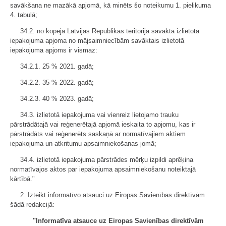
savākšana ne mazākā apjomā, kā minēts šo noteikumu 1. pielikuma
4. tabulā;
34.2. no kopējā Latvijas Republikas teritorijā savāktā izlietotā
iepakojuma apjoma no mājsaimniecībām savāktais izlietotā
iepakojuma apjoms ir vismaz:
34.2.1. 25 % 2021. gadā;
34.2.2. 35 % 2022. gadā;
34.2.3. 40 % 2023. gadā;
34.3. izlietotā iepakojuma vai vienreiz lietojamo trauku
pārstrādātajā vai reģenerētajā apjomā ieskaita to apjomu, kas ir
pārstrādāts vai reģenerēts saskaņā ar normatīvajiem aktiem
iepakojuma un atkritumu apsaimniekošanas jomā;
34.4. izlietotā iepakojuma pārstrādes mērķu izpildi aprēķina
normatīvajos aktos par iepakojuma apsaimniekošanu noteiktajā
kārtībā."
2. Izteikt informatīvo atsauci uz Eiropas Savienības direktīvām
šādā redakcijā:
"Informatīva atsauce uz Eiropas Savienības direktīvām