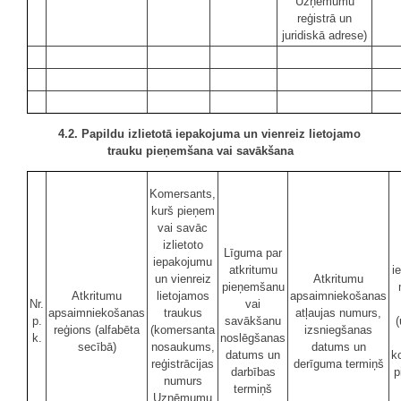
Uzņēmumu
reģistrā un
juridiskā adrese)
4.2. Papildu izlietotā iepakojuma un vienreiz lietojamo
trauku pieņemšana vai savākšana
Komersants,
kurš pieņem
vai savāc
izlietoto
Līguma par
iepakojumu
atkritumu
i
un vienreiz
Atkritumu
pieņemšanu
Atkritumu
lietojamos
apsaimniekošanas
Nr.
vai
apsaimniekošanas
traukus
atļaujas numurs,
p.
savākšanu
(
reģions (alfabēta
(komersanta
izsniegšanas
k.
noslēgšanas
secībā)
nosaukums,
datums un
datums un
k
reģistrācijas
derīguma termiņš
darbības
p
numurs
termiņš
Uzņēmumu