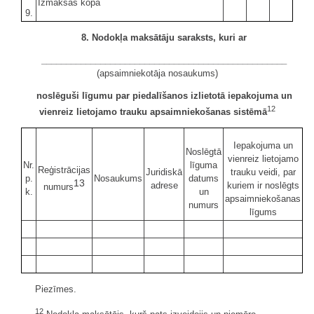
Izmaksas kopā
9.
8. Nodokļa maksātāju saraksts, kuri ar
__________________________________________________
(apsaimniekotāja nosaukums)
noslēguši līgumu par piedalīšanos izlietotā iepakojuma un
12
vienreiz lietojamo trauku apsaimniekošanas sistēmā
Iepakojuma un
Noslēgtā
vienreiz lietojamo
Nr.
līguma
Reģistrācijas
Juridiskā
trauku veidi, par
p.
Nosaukums
datums
13
adrese
kuriem ir noslēgts
numurs
k.
un
apsaimniekošanas
numurs
līgums
Piezīmes.
12