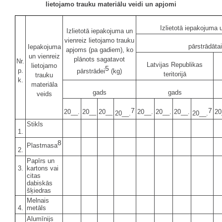
lietojamo trauku materiālu veidi un apjomi
Izlietotā iepakojuma 
Izlietotā iepakojuma un
vienreiz lietojamo trauku
pārstrādātai
Iepakojuma
apjoms (pa gadiem), ko
un vienreiz
plānots sagatavot
Nr.
Latvijas Republikas
lietojamo
5
p.
pārstrādei
(kg)
teritorijā
trauku
k.
materiāla
gads
gads
veids
7
7
20__.
20__
20__
20__.
20__.
20__.
20
20__.
20__.
Stikls
1.
8
Plastmasa
2.
Papīrs un
3.
kartons vai
citas
dabiskās
šķiedras
Melnais
4.
metāls
Alumīnijs