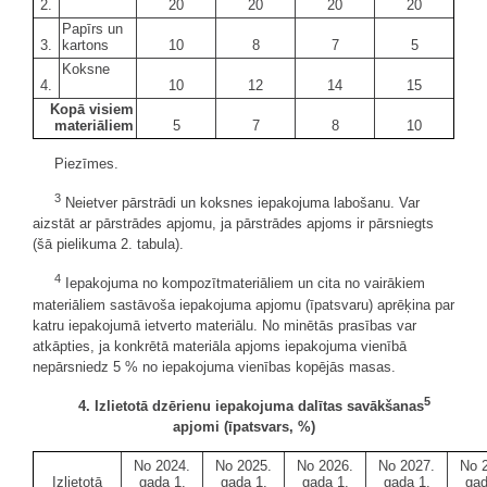
2.
20
20
20
20
Papīrs un
3.
kartons
10
8
7
5
Koksne
4.
10
12
14
15
Kopā visiem
materiāliem
5
7
8
10
Piezīmes.
3
Neietver pārstrādi un koksnes iepakojuma labošanu. Var
aizstāt ar pārstrādes apjomu, ja pārstrādes apjoms ir pārsniegts
(šā pielikuma 2. tabula).
4
Iepakojuma no kompozītmateriāliem un cita no vairākiem
materiāliem sastāvoša iepakojuma apjomu (īpatsvaru) aprēķina par
katru iepakojumā ietverto materiālu. No minētās prasības var
atkāpties, ja konkrētā materiāla apjoms iepakojuma vienībā
nepārsniedz 5 % no iepakojuma vienības kopējās masas.
5
4. Izlietotā dzērienu iepakojuma dalītas savākšanas
apjomi (īpatsvars, %)
No 2024.
No 2025.
No 2026.
No 2027.
No 
Izlietotā
gada 1.
gada 1.
gada 1.
gada 1.
gad