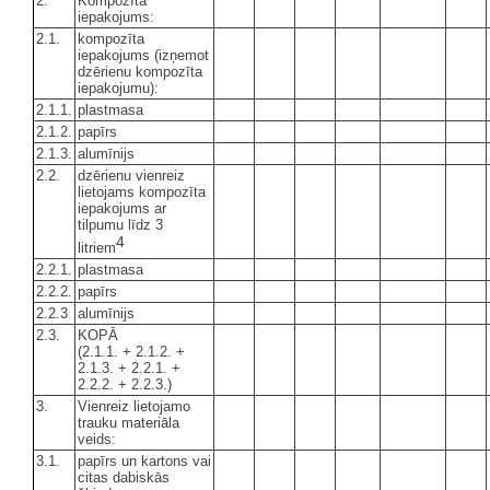
2.
Kompozīta
iepakojums:
2.1.
kompozīta
iepakojums (izņemot
dzērienu kompozīta
iepakojumu):
2.1.1.
plastmasa
2.1.2.
papīrs
2.1.3.
alumīnijs
2.2.
dzērienu vienreiz
lietojams kompozīta
iepakojums ar
tilpumu līdz 3
4
litriem
2.2.1.
plastmasa
2.2.2.
papīrs
2.2.3
alumīnijs
2.3.
KOPĀ
(2.1.1. + 2.1.2. +
2.1.3. + 2.2.1. +
2.2.2. + 2.2.3.)
3.
Vienreiz lietojamo
trauku materiāla
veids:
3.1.
papīrs un kartons vai
citas dabiskās