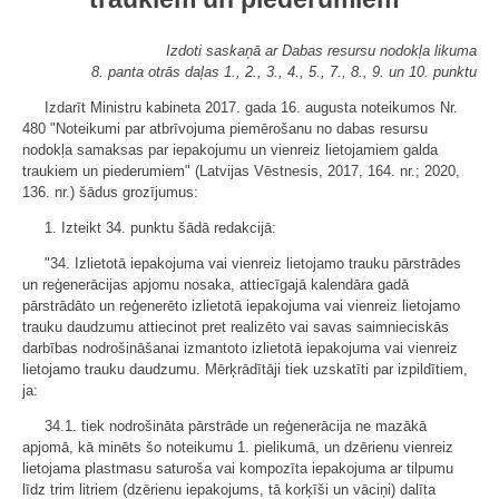
Izdoti saskaņā ar Dabas resursu nodokļa likuma
8. panta otrās daļas 1., 2., 3., 4., 5., 7., 8., 9. un 10. punktu
Izdarīt Ministru kabineta 2017. gada 16. augusta noteikumos Nr.
480 "Noteikumi par atbrīvojuma piemērošanu no dabas resursu
nodokļa samaksas par iepakojumu un vienreiz lietojamiem galda
traukiem un piederumiem" (Latvijas Vēstnesis, 2017, 164. nr.; 2020,
136. nr.) šādus grozījumus:
1. Izteikt 34. punktu šādā redakcijā:
"34. Izlietotā iepakojuma vai vienreiz lietojamo trauku pārstrādes
un reģenerācijas apjomu nosaka, attiecīgajā kalendāra gadā
pārstrādāto un reģenerēto izlietotā iepakojuma vai vienreiz lietojamo
trauku daudzumu attiecinot pret realizēto vai savas saimnieciskās
darbības nodrošināšanai izmantoto izlietotā iepakojuma vai vienreiz
lietojamo trauku daudzumu. Mērķrādītāji tiek uzskatīti par izpildītiem,
ja:
34.1. tiek nodrošināta pārstrāde un reģenerācija ne mazākā
apjomā, kā minēts šo noteikumu 1. pielikumā, un dzērienu vienreiz
lietojama plastmasu saturoša vai kompozīta iepakojuma ar tilpumu
līdz trim litriem (dzērienu iepakojums, tā korķīši un vāciņi) dalīta