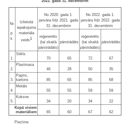
2022. gada 31. decembrim
No 2020. gada 1.
No 2022. gada 1.
janvāra līdz 2021. gada
janvāra līdz 2022. gada
Izlietotā
Nr.
31. decembrim
31. decembrim
iepakojuma
p.
materiāla
reģenerēts
reģenerēts
1
k.
veids
(tai skaitā
pārstrādāts
(tai skaitā
pārstrādāts
pārstrādāts)
pārstrādāts)
Stikls
1.
70
65
72
67
Plastmasa
2.
46
28
50
35
Papīrs,
3.
kartons
85
65
85
68
Metāls
4.
55
55
59
59
Koksne
5.
34
20
34
22
Kopā visiem
materiāliem
65
60
67
62
Piezīme.