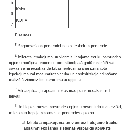
5.
Koks
6.
KOPĀ
7.
Piezīmes.
5
Sagatavošana pārstrādei netiek ieskaitīta pārstrādē.
6
Izlietotā iepakojuma un vienreiz lietojamo trauku pārstrādes
apjomu aprēķina procentos pret attiecīgajā gadā realizētā vai
savas saimnieciskās darbības nodrošināšanai izmantotā
iepakojuma vai mazumtirdzniecībā un sabiedriskajā ēdināšanā
realizētā vienreiz lietojamo trauku apjomu.
7
Aili aizpilda, ja apsaimniekošanas plāns nesākas ar 1.
janvāri.
8
Ja bioplastmasas pārstrādes apjomu nevar izdalīt atsevišķi,
to ieskaita kopējā plastmasas pārstrādes apjomā.
3. Izlietotā iepakojuma un vienreiz lietojamo trauku
apsaimniekošanas sistēmas vispārīgs apraksts