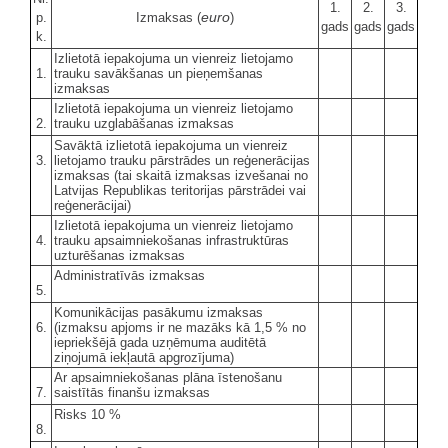
1.
2.
3.
euro
p.
Izmaksas (
)
gads
gads
gads
k.
Izlietotā iepakojuma un vienreiz lietojamo
1.
trauku savākšanas un pieņemšanas
izmaksas
Izlietotā iepakojuma un vienreiz lietojamo
2.
trauku uzglabāšanas izmaksas
Savāktā izlietotā iepakojuma un vienreiz
3.
lietojamo trauku pārstrādes un reģenerācijas
izmaksas (tai skaitā izmaksas izvešanai no
Latvijas Republikas teritorijas pārstrādei vai
reģenerācijai)
Izlietotā iepakojuma un vienreiz lietojamo
4.
trauku apsaimniekošanas infrastruktūras
uzturēšanas izmaksas
Administratīvās izmaksas
5.
Komunikācijas pasākumu izmaksas
6.
(izmaksu apjoms ir ne mazāks kā 1,5 % no
iepriekšējā gada uzņēmuma auditētā
ziņojumā iekļautā apgrozījuma)
Ar apsaimniekošanas plāna īstenošanu
7.
saistītās finanšu izmaksas
Risks 10 %
8.