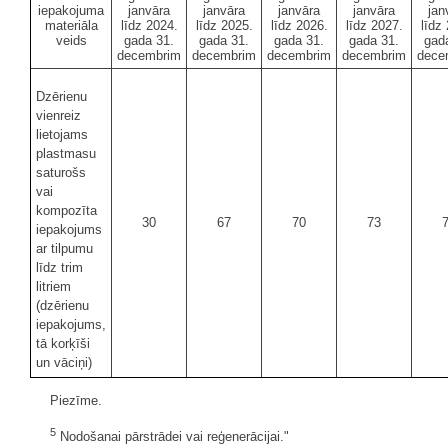
iepakojuma
janvāra
janvāra
janvāra
janvāra
jan
materiāla
līdz 2024.
līdz 2025.
līdz 2026.
līdz 2027.
līdz
veids
gada 31.
gada 31.
gada 31.
gada 31.
gad
decembrim
decembrim
decembrim
decembrim
dece
Dzērienu
vienreiz
lietojams
plastmasu
saturošs
vai
kompozīta
30
67
70
73
iepakojums
ar tilpumu
līdz trim
litriem
(dzērienu
iepakojums,
tā korķīši
un vāciņi)
Piezīme.
5
Nodošanai pārstrādei vai reģenerācijai."