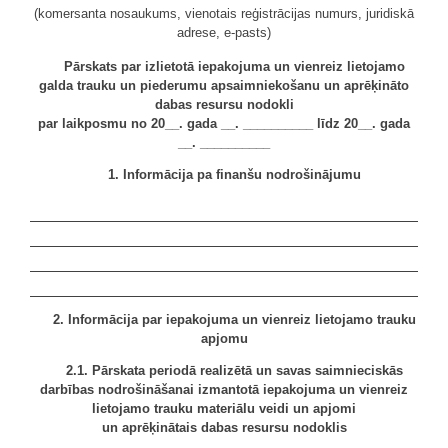
(komersanta nosaukums, vienotais reģistrācijas numurs, juridiskā
adrese, e-pasts)
Pārskats par izlietotā iepakojuma un vienreiz lietojamo
galda trauku un piederumu apsaimniekošanu un aprēķināto
dabas resursu nodokli
par laikposmu no 20__. gada __. __________ līdz 20__. gada
__. __________
1. Informācija pa finanšu nodrošinājumu
2. Informācija par iepakojuma un vienreiz lietojamo trauku
apjomu
2.1. Pārskata periodā realizētā un savas saimnieciskās
darbības nodrošināšanai izmantotā iepakojuma un vienreiz
lietojamo trauku
materiālu veidi un apjomi
un aprēķinātais dabas resursu nodoklis