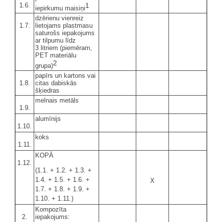
1.6.
1
iepirkumu maisiņi
dzērienu vienreiz
1.7.
lietojams plastmasu
saturošs iepakojums
ar tilpumu līdz
3 litriem (piemēram,
PET materiālu
2
grupa)
papīrs un kartons vai
1.8.
citas dabiskās
šķiedras
melnais metāls
1.9.
alumīnijs
1.10.
koks
1.11.
KOPĀ
1.12.
(1.1. + 1.2. + 1.3. +
1.4. + 1.5. + 1.6. +
X
1.7. + 1.8. + 1.9. +
1.10. + 1.11.)
Kompozīta
2.
iepakojums: