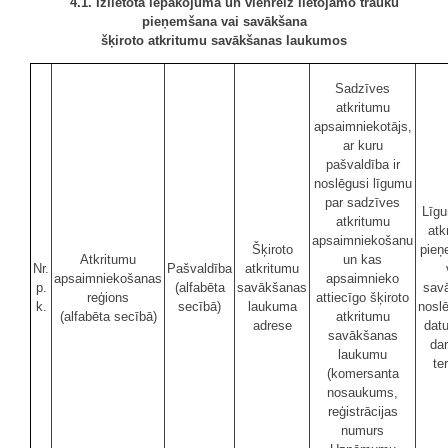
4.1. Izlietotā iepakojuma un vienreiz lietojamo trauku
pieņemšana vai savākšana
šķiroto atkritumu savākšanas laukumos
Sadzīves
atkritumu
apsaimniekotājs,
ar kuru
pašvaldība ir
noslēgusi līgumu
par sadzīves
Līgu
atkritumu
atk
apsaimniekošanu
Šķiroto
pieņ
Atkritumu
un kas
Nr.
Pašvaldība
atkritumu
apsaimniekošanas
apsaimnieko
p.
(alfabēta
savākšanas
sav
reģions
attiecīgo šķiroto
k.
secībā)
laukuma
nosl
(alfabēta secībā)
atkritumu
adrese
dat
savākšanas
da
laukumu
te
(komersanta
nosaukums,
reģistrācijas
numurs