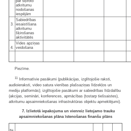
par šķiroto
atkritumu
nodošanas
iespējām
Sabiedrības
3.
iesaistīšana
atkritumu
šķirošanas
aktivitātēs
Vides apziņas
4.
veidošana
Piezīme.
11
Informatīvie pasākumi (publikācijas, izglītojošie raksti,
audioieraksti, video satura vienības plašsaziņas līdzekļos un
mediju platformās); izglītojošie pasākumi ar sabiedrības līdzdalību
(akcijas, semināri, konferences, apmācības (tostarp tiešsaistes),
atkritumu apsaimniekošanas infrastruktūras objektu apmeklējumi).
7. Izlietotā iepakojuma un vienreiz lietojamo trauku
apsaimniekošanas plāna īstenošanas finanšu plāns
Nr.