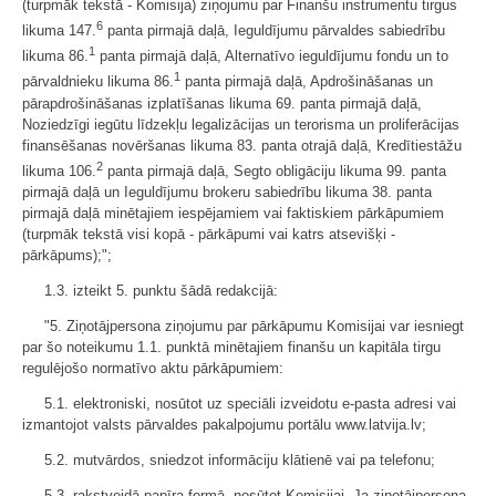
(turpmāk tekstā - Komisija) ziņojumu par Finanšu instrumentu tirgus
6
likuma 147.
panta pirmajā daļā, Ieguldījumu pārvaldes sabiedrību
1
likuma 86.
panta pirmajā daļā, Alternatīvo ieguldījumu fondu un to
1
pārvaldnieku likuma 86.
panta pirmajā daļā, Apdrošināšanas un
pārapdrošināšanas izplatīšanas likuma 69. panta pirmajā daļā,
Noziedzīgi iegūtu līdzekļu legalizācijas un terorisma un proliferācijas
finansēšanas novēršanas likuma 83. panta otrajā daļā, Kredītiestāžu
2
likuma 106.
panta pirmajā daļā, Segto obligāciju likuma 99. panta
pirmajā daļā un Ieguldījumu brokeru sabiedrību likuma 38. panta
pirmajā daļā minētajiem iespējamiem vai faktiskiem pārkāpumiem
(turpmāk tekstā visi kopā - pārkāpumi vai katrs atsevišķi -
pārkāpums);";
1.3. izteikt 5. punktu šādā redakcijā:
"5. Ziņotājpersona ziņojumu par pārkāpumu Komisijai var iesniegt
par šo noteikumu 1.1. punktā minētajiem finanšu un kapitāla tirgu
regulējošo normatīvo aktu pārkāpumiem:
5.1. elektroniski, nosūtot uz speciāli izveidotu e-pasta adresi vai
izmantojot valsts pārvaldes pakalpojumu portālu www.latvija.lv;
5.2. mutvārdos, sniedzot informāciju klātienē vai pa telefonu;
5.3. rakstveidā papīra formā, nosūtot Komisijai. Ja ziņotājpersona