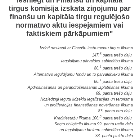
iesniegt un Finanšu un kapitāla
tirgus komisija izskata ziņojumu par
finanšu un kapitāla tirgu regulējošo
normatīvo aktu iespējamiem vai
faktiskiem pārkāpumiem"
Izdoti saskaņā ar Finanšu instrumentu tirgus likuma
6
147.
panta trešo daļu,
Ieguldījumu pārvaldes sabiedrību likuma
1
86.
panta trešo daļu,
Alternatīvo ieguldījumu fondu un to pārvaldnieku likuma
1
86.
panta trešo daļu,
Apdrošināšanas un pārapdrošināšanas izplatīšanas likuma
69. panta trešo daļu,
Noziedzīgi iegūtu līdzekļu legalizācijas un terorisma
un proliferācijas finansēšanas novēršanas likuma
83. panta otro daļu,
2
Kredītiestāžu likuma 106.
panta trešo daļu,
Segto obligāciju likuma 99. panta trešo daļu
un Ieguldījumu brokeru sabiedrību likuma
38. panta piekto daļu