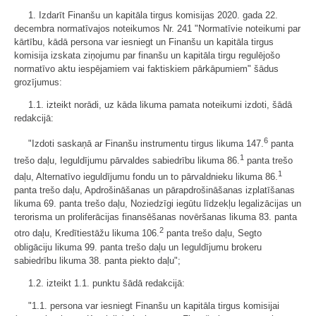
1. Izdarīt Finanšu un kapitāla tirgus komisijas 2020. gada 22.
decembra normatīvajos noteikumos Nr. 241 "Normatīvie noteikumi par
kārtību, kādā persona var iesniegt un Finanšu un kapitāla tirgus
komisija izskata ziņojumu par finanšu un kapitāla tirgu regulējošo
normatīvo aktu iespējamiem vai faktiskiem pārkāpumiem" šādus
grozījumus:
1.1. izteikt norādi, uz kāda likuma pamata noteikumi izdoti, šādā
redakcijā:
6
"Izdoti saskaņā ar Finanšu instrumentu tirgus likuma 147.
panta
1
trešo daļu, Ieguldījumu pārvaldes sabiedrību likuma 86.
panta trešo
1
daļu, Alternatīvo ieguldījumu fondu un to pārvaldnieku likuma 86.
panta trešo daļu, Apdrošināšanas un pārapdrošināšanas izplatīšanas
likuma 69. panta trešo daļu, Noziedzīgi iegūtu līdzekļu legalizācijas un
terorisma un proliferācijas finansēšanas novēršanas likuma 83. panta
2
otro daļu, Kredītiestāžu likuma 106.
panta trešo daļu, Segto
obligāciju likuma 99. panta trešo daļu un Ieguldījumu brokeru
sabiedrību likuma 38. panta piekto daļu";
1.2. izteikt 1.1. punktu šādā redakcijā:
"1.1. persona var iesniegt Finanšu un kapitāla tirgus komisijai