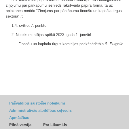
ziņojumu par pārkāpumu iesniedz rakstveidā papīra formā, tā uz
aploksnes norāda "Ziņojums par pārkāpumu finanšu un kapitāla tirgus
sektorā".";
1.4. svītrot 7. punktu.
2. Noteikumi stājas spēkā 2023. gada 1. janvārī.
Finanšu un kapitāla tirgus komisijas priekšsēdētāja
S. Purgaile
Pašvaldību saistošie noteikumi
Administratīvās atbildības ceļvedis
Apmācības
Pilnā versija
Par Likumi.lv