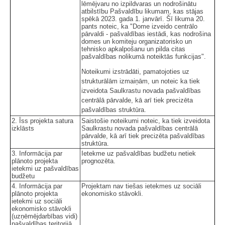
lēmējvaru no izpildvaras un nodrošinātu
atbilstību Pašvaldību likumam, kas stājas
spēkā 2023. gada 1. janvārī. Šī likuma 20.
pants noteic, ka "Dome izveido centrālo
pārvaldi - pašvaldības iestādi, kas nodrošina
domes un komiteju organizatorisko un
tehnisko apkalpošanu un pilda citas
pašvaldības nolikumā noteiktās funkcijas".
Noteikumi izstrādāti, pamatojoties uz
strukturālām izmaiņām, un noteic ka tiek
izveidota Saulkrastu novada pašvaldības
centrālā pārvalde, kā arī tiek precizēta
pašvaldības struktūra.
2. Īss projekta satura
Saistošie noteikumi noteic, ka tiek izveidota
izklāsts
Saulkrastu novada pašvaldības centrālā
pārvalde, kā arī tiek precizēta pašvaldības
struktūra.
3. Informācija par
Ietekme uz pašvaldības budžetu netiek
plānoto projekta
prognozēta.
ietekmi uz pašvaldības
budžetu
4. Informācija par
Projektam nav tiešas ietekmes uz sociāli
plānoto projekta
ekonomisko stāvokli.
ietekmi uz sociāli
ekonomisko stāvokli
(uzņēmējdarbības vidi)
pašvaldības teritorijā