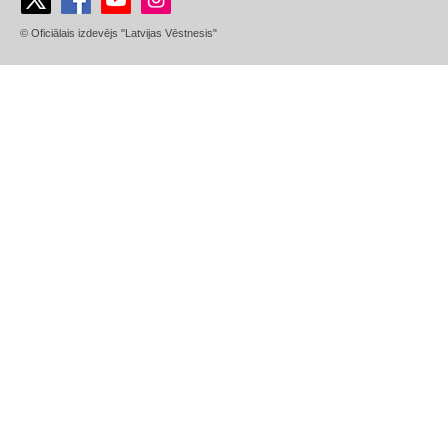
© Oficiālais izdevējs "Latvijas Vēstnesis"