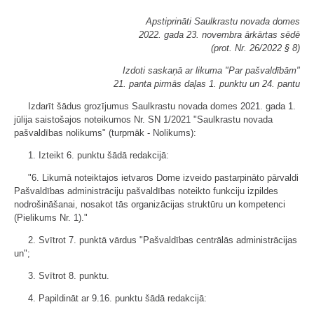
Apstiprināti Saulkrastu novada domes
2022. gada 23. novembra ārkārtas sēdē
(prot. Nr. 26/2022 § 8)
Izdoti saskaņā ar likuma "Par pašvaldībām"
21. panta pirmās daļas 1. punktu un 24. pantu
Izdarīt šādus grozījumus Saulkrastu novada domes 2021. gada 1.
jūlija saistošajos noteikumos Nr. SN 1/2021 "Saulkrastu novada
pašvaldības nolikums" (turpmāk - Nolikums):
1. Izteikt 6. punktu šādā redakcijā:
"6. Likumā noteiktajos ietvaros Dome izveido pastarpināto pārvaldi
Pašvaldības administrāciju pašvaldības noteikto funkciju izpildes
nodrošināšanai, nosakot tās organizācijas struktūru un kompetenci
(Pielikums Nr. 1)."
2. Svītrot 7. punktā vārdus "Pašvaldības centrālās administrācijas
un";
3. Svītrot 8. punktu.
4. Papildināt ar 9.16. punktu šādā redakcijā: