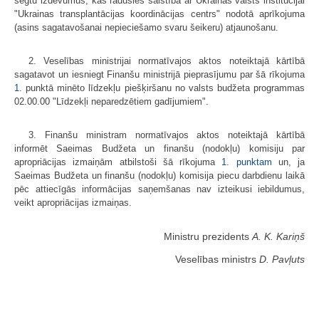
segtu izdevumus, kas radušies saistībā ar Ukrainas valsts institūcijai
"Ukrainas transplantācijas koordinācijas centrs" nodotā aprīkojuma
(asins sagatavošanai nepieciešamo svaru šeikeru) atjaunošanu.
2. Veselības ministrijai normatīvajos aktos noteiktajā kārtībā
sagatavot un iesniegt Finanšu ministrijā pieprasījumu par šā rīkojuma
1.
punktā minēto līdzekļu piešķiršanu no valsts budžeta programmas
02.00.00 "Līdzekļi neparedzētiem gadījumiem".
3. Finanšu ministram normatīvajos aktos noteiktajā kārtībā
informēt Saeimas Budžeta un finanšu (nodokļu) komisiju par
apropriācijas izmaiņām atbilstoši šā rīkojuma
1. punktam
un, ja
Saeimas Budžeta un finanšu (nodokļu) komisija piecu darbdienu laikā
pēc attiecīgās informācijas saņemšanas nav izteikusi iebildumus,
veikt apropriācijas izmaiņas.
Ministru prezidents
A. K. Kariņš
Veselības ministrs
D. Pavļuts