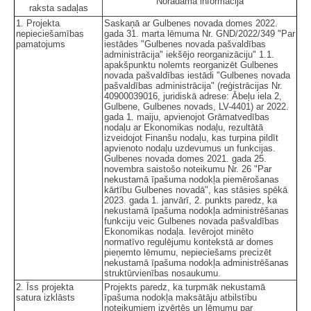
Norādāmā informācija
raksta sadaļas
1. Projekta
Saskaņā ar Gulbenes novada domes 2022.
nepieciešamības
gada 31. marta lēmuma Nr. GND/2022/349 "Par
pamatojums
iestādes "Gulbenes novada pašvaldības
administrācija" iekšējo reorganizāciju" 1.1.
apakšpunktu nolemts reorganizēt Gulbenes
novada pašvaldības iestādi "Gulbenes novada
pašvaldības administrācija" (reģistrācijas Nr.
40900039016, juridiskā adrese: Ābeļu iela 2,
Gulbene, Gulbenes novads, LV-4401) ar 2022.
gada 1. maiju, apvienojot Grāmatvedības
nodaļu ar Ekonomikas nodaļu, rezultātā
izveidojot Finanšu nodaļu, kas turpina pildīt
apvienoto nodaļu uzdevumus un funkcijas.
Gulbenes novada domes 2021. gada 25.
novembra saistošo noteikumu Nr. 26 "Par
nekustamā īpašuma nodokļa piemērošanas
kārtību Gulbenes novadā", kas stāsies spēkā
2023. gada 1. janvārī, 2. punkts paredz, ka
nekustamā īpašuma nodokļa administrēšanas
funkciju veic Gulbenes novada pašvaldības
Ekonomikas nodaļa. Ievērojot minēto
normatīvo regulējumu kontekstā ar domes
pieņemto lēmumu, nepieciešams precizēt
nekustamā īpašuma nodokļa administrēšanas
struktūrvienības nosaukumu.
2. Īss projekta
Projekts paredz, ka turpmāk nekustamā
satura izklāsts
īpašuma nodokļa maksātāju atbilstību
noteikumiem izvērtēs un lēmumu par