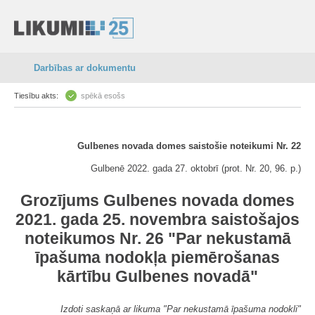
Darbības ar dokumentu
Tiesību akts:
spēkā esošs
Gulbenes novada domes saistošie noteikumi Nr. 22
Gulbenē 2022. gada 27. oktobrī (prot. Nr. 20, 96. p.)
Grozījums Gulbenes novada domes
2021. gada 25. novembra saistošajos
noteikumos Nr. 26 "Par nekustamā
īpašuma nodokļa piemērošanas
kārtību Gulbenes novadā"
Izdoti saskaņā ar likuma "Par nekustamā īpašuma nodokli"