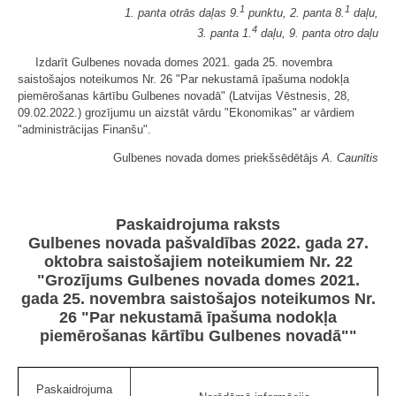
1
1
1. panta otrās daļas 9.
punktu, 2. panta 8.
daļu,
4
3. panta 1.
daļu, 9. panta otro daļu
Izdarīt Gulbenes novada domes 2021. gada 25. novembra
saistošajos noteikumos Nr. 26 "Par nekustamā īpašuma nodokļa
piemērošanas kārtību Gulbenes novadā" (Latvijas Vēstnesis, 28,
09.02.2022.) grozījumu un aizstāt vārdu "Ekonomikas" ar vārdiem
"administrācijas Finanšu".
Gulbenes novada domes priekšsēdētājs
A. Caunītis
Paskaidrojuma raksts
Gulbenes novada pašvaldības 2022. gada 27.
oktobra saistošajiem noteikumiem Nr. 22
"Grozījums Gulbenes novada domes 2021.
gada 25. novembra saistošajos noteikumos Nr.
26 "Par nekustamā īpašuma nodokļa
piemērošanas kārtību Gulbenes novadā""
Paskaidrojuma