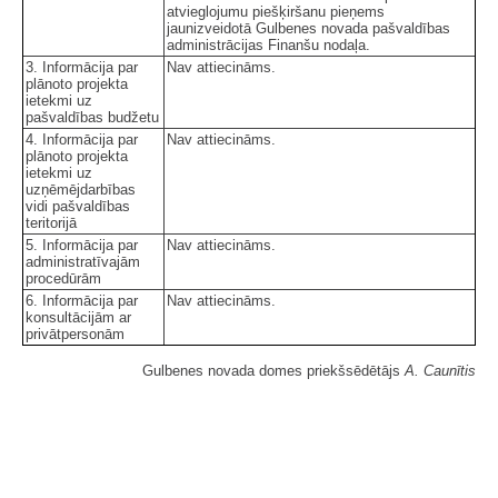
atvieglojumu piešķiršanu pieņems
jaunizveidotā Gulbenes novada pašvaldības
administrācijas Finanšu nodaļa.
3. Informācija par
Nav attiecināms.
plānoto projekta
ietekmi uz
pašvaldības budžetu
4. Informācija par
Nav attiecināms.
plānoto projekta
ietekmi uz
uzņēmējdarbības
vidi pašvaldības
teritorijā
5. Informācija par
Nav attiecināms.
administratīvajām
procedūrām
6. Informācija par
Nav attiecināms.
konsultācijām ar
privātpersonām
Gulbenes novada domes priekšsēdētājs
A. Caunītis