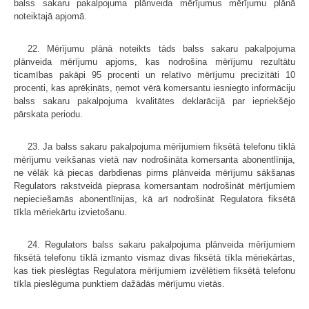
balss sakaru pakalpojuma plānveida mērījumus mērījumu plānā
noteiktajā apjomā.
22. Mērījumu plānā noteikts tāds balss sakaru pakalpojuma
plānveida mērījumu apjoms, kas nodrošina mērījumu rezultātu
ticamības pakāpi 95 procenti un relatīvo mērījumu precizitāti 10
procenti, kas aprēķināts, ņemot vērā komersantu iesniegto informāciju
balss sakaru pakalpojuma kvalitātes deklarācijā par iepriekšējo
pārskata periodu.
23. Ja balss sakaru pakalpojuma mērījumiem fiksētā telefonu tīklā
mērījumu veikšanas vietā nav nodrošināta komersanta abonentlīnija,
ne vēlāk kā piecas darbdienas pirms plānveida mērījumu sākšanas
Regulators rakstveidā pieprasa komersantam nodrošināt mērījumiem
nepieciešamās abonentlīnijas, kā arī nodrošināt Regulatora fiksētā
tīkla mēriekārtu izvietošanu.
24. Regulators balss sakaru pakalpojuma plānveida mērījumiem
fiksētā telefonu tīklā izmanto vismaz divas fiksētā tīkla mēriekārtas,
kas tiek pieslēgtas Regulatora mērījumiem izvēlētiem fiksētā telefonu
tīkla pieslēguma punktiem dažādās mērījumu vietās.