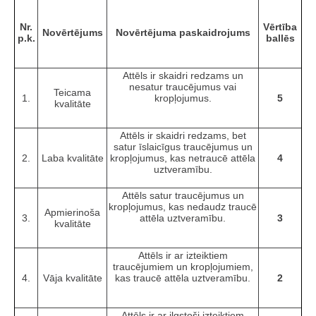
Nr.
Vērtība
Novērtējums
Novērtējuma paskaidrojums
p.k.
ballēs
Attēls ir skaidri redzams un
nesatur traucējumus vai
Teicama
1.
kropļojumus.
5
kvalitāte
Attēls ir skaidri redzams, bet
satur īslaicīgus traucējumus un
2.
Laba kvalitāte
kropļojumus, kas netraucē attēla
4
uztveramību.
Attēls satur traucējumus un
kropļojumus, kas nedaudz traucē
Apmierinoša
3.
attēla uztveramību.
3
kvalitāte
Attēls ir ar izteiktiem
traucējumiem un kropļojumiem,
4.
Vāja kvalitāte
kas traucē attēla uztveramību.
2
Attēls ir ar ilgstoši izteiktiem