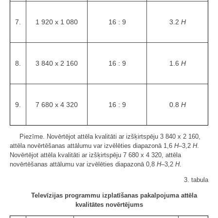
7.
1 920 x 1 080
16 : 9
3.2
H
8.
3 840 x 2 160
16 : 9
1.6
H
9.
7 680 x 4 320
16 : 9
0.8
H
Piezīme. Novērtējot attēla kvalitāti ar izšķirtspēju 3 840 x 2 160,
attēla novērtēšanas attālumu var izvēlēties diapazonā 1,6
H
–3,2
H
.
Novērtējot attēla kvalitāti ar izšķirtspēju 7 680 x 4 320, attēla
novērtēšanas attālumu var izvēlēties diapazonā 0,8
H
–3,2
H
.
3. tabula
Televīzijas programmu izplatīšanas pakalpojuma attēla
kvalitātes novērtējums