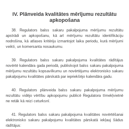
IV. Plānveida kvalitātes mērījumu rezultātu
apkopošana
38. Regulators balss sakaru pakalpojuma mērījumu rezultātu
apstrādi un apkopošanu, kā arī mērījumu rezultātu identifikāciju
nodrošina, kā atlases kritēriju izmantojot laika periodu, kurā mērījumi
veikti, un komersanta nosaukumu.
39. Regulators balss sakaru pakalpojuma kvalitātes rādītājus
novērtē kalendāra gada periodā, publiskojot balss sakaru pakalpojuma
mērījumu rezultātu kopsavilkumu un novērtējumu elektronisko sakaru
pakalpojumu kvalitātes pārskatā par iepriekšējo kalendāra gadu.
40. Regulators plānveida balss sakaru pakalpojuma mērījumu
rezultātu vidējo vērtību apkopojumu publicē Regulatora tīmekļvietnē
ne retāk kā reizi ceturksnī.
41. Regulators balss sakaru pakalpojuma kvalitātes novērtēšanai
elektronisko sakaru pakalpojumu kvalitātes pārskatā iekļauj šādus
rādītājus: