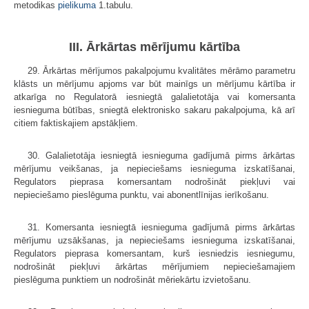
metodikas
pielikuma
1.tabulu.
III. Ārkārtas mērījumu kārtība
29. Ārkārtas mērījumos pakalpojumu kvalitātes mērāmo parametru
klāsts un mērījumu apjoms var būt mainīgs un mērījumu kārtība ir
atkarīga no Regulatorā iesniegtā galalietotāja vai komersanta
iesnieguma būtības, sniegtā elektronisko sakaru pakalpojuma, kā arī
citiem faktiskajiem apstākļiem.
30. Galalietotāja iesniegtā iesnieguma gadījumā pirms ārkārtas
mērījumu veikšanas, ja nepieciešams iesnieguma izskatīšanai,
Regulators pieprasa komersantam nodrošināt piekļuvi vai
nepieciešamo pieslēguma punktu, vai abonentlīnijas ierīkošanu.
31. Komersanta iesniegtā iesnieguma gadījumā pirms ārkārtas
mērījumu uzsākšanas, ja nepieciešams iesnieguma izskatīšanai,
Regulators pieprasa komersantam, kurš iesniedzis iesniegumu,
nodrošināt piekļuvi ārkārtas mērījumiem nepieciešamajiem
pieslēguma punktiem un nodrošināt mēriekārtu izvietošanu.