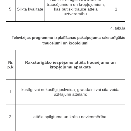
traucējumiem un kropļojumiem,
5.
Slikta kvalitāte
kas būtiski traucē attēla
1
uztveramību.
4. tabula
Televīzijas programmu izplatīšanas pakalpojuma raksturīgākie
traucējumi un kropļojumi
Nr.
Raksturīgāko iespējamo attēla traucējumu un
p.k.
kropļojumu apraksts
kustīgi vai nekustīgi joslveida, graudaini vai cita veida
1.
uzklājumi attēlam;
2.
attēla spilgtuma un krāsu nevienmērība;