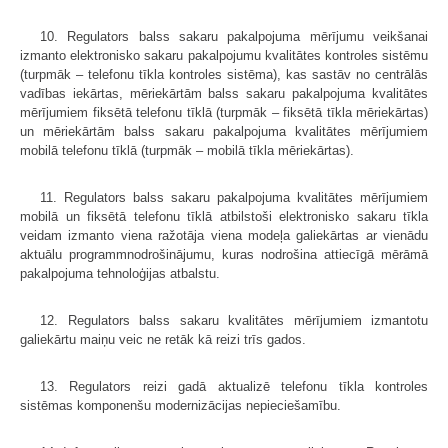
10. Regulators balss sakaru pakalpojuma mērījumu veikšanai
izmanto elektronisko sakaru pakalpojumu kvalitātes kontroles sistēmu
(turpmāk – telefonu tīkla kontroles sistēma), kas sastāv no centrālās
vadības iekārtas, mēriekārtām balss sakaru pakalpojuma kvalitātes
mērījumiem fiksētā telefonu tīklā (turpmāk – fiksētā tīkla mēriekārtas)
un mēriekārtām balss sakaru pakalpojuma kvalitātes mērījumiem
mobilā telefonu tīklā (turpmāk – mobilā tīkla mēriekārtas).
11. Regulators balss sakaru pakalpojuma kvalitātes mērījumiem
mobilā un fiksētā telefonu tīklā atbilstoši elektronisko sakaru tīkla
veidam izmanto viena ražotāja viena modeļa galiekārtas ar vienādu
aktuālu programmnodrošinājumu, kuras nodrošina attiecīgā mērāmā
pakalpojuma tehnoloģijas atbalstu.
12. Regulators balss sakaru kvalitātes mērījumiem izmantotu
galiekārtu maiņu veic ne retāk kā reizi trīs gados.
13. Regulators reizi gadā aktualizē telefonu tīkla kontroles
sistēmas komponenšu modernizācijas nepieciešamību.