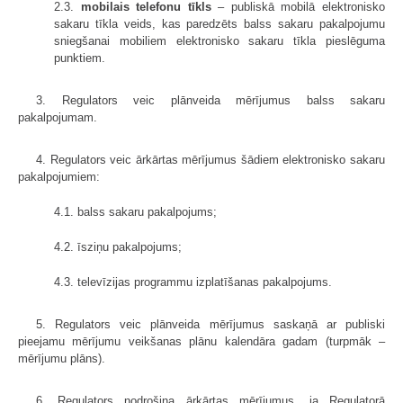
2.3.
mobilais telefonu tīkls
– publiskā mobilā elektronisko
sakaru tīkla veids, kas paredzēts balss sakaru pakalpojumu
sniegšanai mobiliem elektronisko sakaru tīkla pieslēguma
punktiem.
3. Regulators veic plānveida mērījumus balss sakaru
pakalpojumam.
4. Regulators veic ārkārtas mērījumus šādiem elektronisko sakaru
pakalpojumiem:
4.1. balss sakaru pakalpojums;
4.2. īsziņu pakalpojums;
4.3. televīzijas programmu izplatīšanas pakalpojums.
5. Regulators veic plānveida mērījumus saskaņā ar publiski
pieejamu mērījumu veikšanas plānu kalendāra gadam (turpmāk –
mērījumu plāns).
6. Regulators nodrošina ārkārtas mērījumus, ja Regulatorā