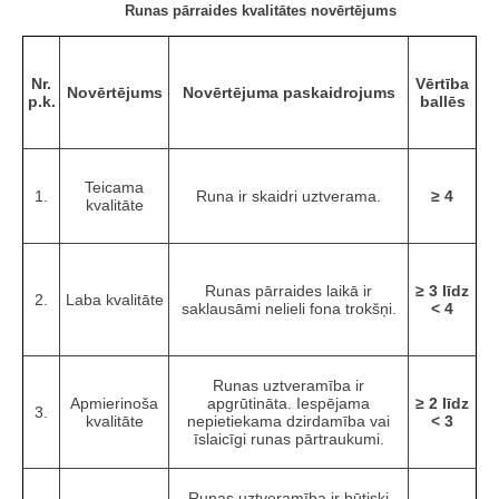
Runas pārraides kvalitātes novērtējums
Nr.
Vērtība
Novērtējums
Novērtējuma paskaidrojums
p.k.
ballēs
Teicama
1.
Runa ir skaidri uztverama.
≥ 4
kvalitāte
Runas pārraides laikā ir
≥ 3 līdz
2.
Laba kvalitāte
saklausāmi nelieli fona trokšņi.
< 4
Runas uztveramība ir
Apmierinoša
apgrūtināta. Iespējama
≥ 2 līdz
3.
kvalitāte
nepietiekama dzirdamība vai
< 3
īslaicīgi runas pārtraukumi.
Runas uztveramība ir būtiski