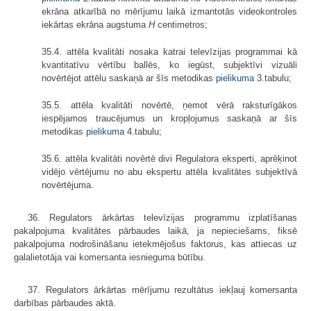
ekrāna atkarībā no mērījumu laikā izmantotās videokontroles
iekārtas ekrāna augstuma
H
centimetros;
35.4. attēla kvalitāti nosaka katrai televīzijas programmai kā
kvantitatīvu vērtību ballēs, ko iegūst, subjektīvi vizuāli
novērtējot attēlu saskaņā ar šīs metodikas
pielikuma
3.tabulu;
35.5. attēla kvalitāti novērtē, ņemot vērā raksturīgākos
iespējamos traucējumus un kropļojumus saskaņā ar šīs
metodikas
pielikuma
4.tabulu;
35.6. attēla kvalitāti novērtē divi Regulatora eksperti, aprēķinot
vidējo vērtējumu no abu ekspertu attēla kvalitātes subjektīvā
novērtējuma.
36. Regulators ārkārtas televīzijas programmu izplatīšanas
pakalpojuma kvalitātes pārbaudes laikā, ja nepieciešams, fiksē
pakalpojuma nodrošināšanu ietekmējošus faktorus, kas attiecas uz
galalietotāja vai komersanta iesnieguma būtību.
37. Regulators ārkārtas mērījumu rezultātus iekļauj komersanta
darbības pārbaudes aktā.