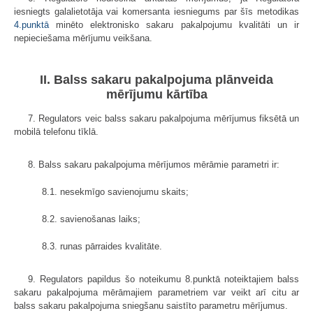
iesniegts galalietotāja vai komersanta iesniegums par šīs metodikas
4.punktā
minēto elektronisko sakaru pakalpojumu kvalitāti un ir
nepieciešama mērījumu veikšana.
II. Balss sakaru pakalpojuma plānveida
mērījumu kārtība
7. Regulators veic balss sakaru pakalpojuma mērījumus fiksētā un
mobilā telefonu tīklā.
8. Balss sakaru pakalpojuma mērījumos mērāmie parametri ir:
8.1. nesekmīgo savienojumu skaits;
8.2. savienošanas laiks;
8.3. runas pārraides kvalitāte.
9. Regulators papildus šo noteikumu 8.punktā noteiktajiem balss
sakaru pakalpojuma mērāmajiem parametriem var veikt arī citu ar
balss sakaru pakalpojuma sniegšanu saistīto parametru mērījumus.