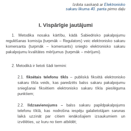
Izdota saskaņā ar
Elektronisko
sakaru likuma
40. panta
pirmo daļu
I. Vispārīgie jautājumi
1. Metodika nosaka kārtību, kādā Sabiedrisko pakalpojumu
regulēšanas komisija (turpmāk – Regulators) veic elektronisko sakaru
komersanta (turpmāk – komersants) sniegto elektronisko sakaru
pakalpojumu kvalitātes mērījumus (turpmāk – mērījumi).
2. Metodikā ir lietoti šādi termini:
2.1.
fiksētais telefonu tīkls
– publiskā fiksētā elektronisko
sakaru tīkla veids, kas paredzēts balss sakaru pakalpojumu
sniegšanai fiksētiem elektronisko sakaru tīkla pieslēguma
punktiem;
2.2.
līdzsavienojums –
balss sakaru papildpakalpojums
telefonu tīklā, kas nodrošina iespēju galalietotājam sarunas
laikā uzzināt par citiem ienākošajiem izsaukumiem un
izvēlēties, uz kuru no tiem atbildēt;