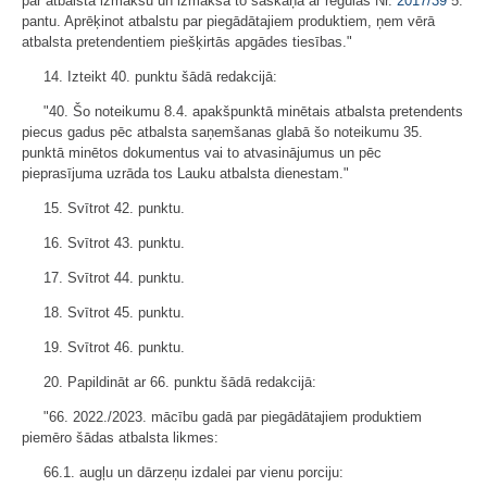
par atbalsta izmaksu un izmaksā to saskaņā ar regulas Nr.
2017/39
5.
pantu. Aprēķinot atbalstu par piegādātajiem produktiem, ņem vērā
atbalsta pretendentiem piešķirtās apgādes tiesības."
14. Izteikt 40. punktu šādā redakcijā:
"40. Šo noteikumu 8.4. apakšpunktā minētais atbalsta pretendents
piecus gadus pēc atbalsta saņemšanas glabā šo noteikumu 35.
punktā minētos dokumentus vai to atvasinājumus un pēc
pieprasījuma uzrāda tos Lauku atbalsta dienestam."
15. Svītrot 42. punktu.
16. Svītrot 43. punktu.
17. Svītrot 44. punktu.
18. Svītrot 45. punktu.
19. Svītrot 46. punktu.
20. Papildināt ar 66. punktu šādā redakcijā:
"66. 2022./2023. mācību gadā par piegādātajiem produktiem
piemēro šādas atbalsta likmes:
66.1. augļu un dārzeņu izdalei par vienu porciju: