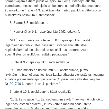
normatīvajiem aktiem publisko iepirkumu jomā, īstenojot atklātu,
pārredzamu, nediskriminējošu un konkurenci nodrošinošu procedūru,
šo noteikumu 4.2. un 4.3. apakšpunktā minēto papildu izglītojošo un
publicitātes pasākumu īstenošanai;".
3. Svītrot 8.6. apakšpunktu.
1
4. Papildināt ar 9.1.
apakšpunktu šādā redakcijā:
1
"9.1.
kas minēts šo noteikumu 8.4. apakšpunktā, papildu
izglītojošo un publicitātes pasākumu īstenošanai atbilstoši
nepieciešamībai piesaista citus speciālistus, tostarp uztura
speciālistus un izglītības iestāžu pedagogus;".
5. Izteikt 9.2. apakšpunktu šādā redakcijā:
"9.2. kas minēts šo noteikumu 8.5. apakšpunktā, pirms
izvērtējuma īstenošanas iesniedz Lauku atbalsta dienestā iesniegumu
atbalsta pretendenta apstiprināšanai (4. pielikums) atbilstoši regulas
Nr.
2017/40
6. panta 1. un 4. punktam."
6. Izteikt 10.2. apakšpunktu šādā redakcijā:
"10.2. katru gadu līdz 29. septembrim savā tīmekļvietnē publicē to
izglītības iestāžu sarakstu, kuras kārtējā mācību gadā īsteno
pirmsskolas un 1.-9. klases izglītības programmas, norādot