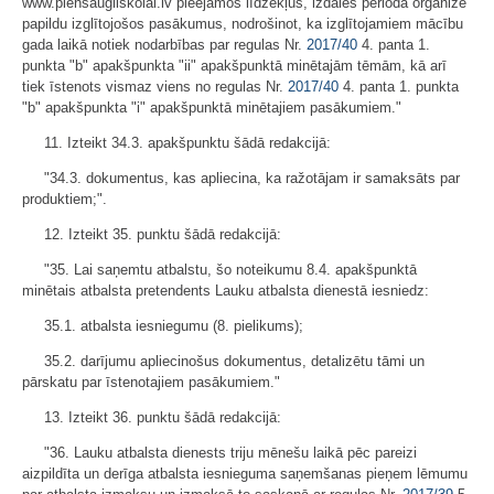
www.piensaugliskolai.lv pieejamos līdzekļus, izdales periodā organizē
papildu izglītojošos pasākumus, nodrošinot, ka izglītojamiem mācību
gada laikā notiek nodarbības par regulas Nr.
2017/40
4. panta 1.
punkta "b" apakšpunkta "ii" apakšpunktā minētajām tēmām, kā arī
tiek īstenots vismaz viens no regulas Nr.
2017/40
4. panta 1. punkta
"b" apakšpunkta "i" apakšpunktā minētajiem pasākumiem."
11. Izteikt 34.3. apakšpunktu šādā redakcijā:
"34.3. dokumentus, kas apliecina, ka ražotājam ir samaksāts par
produktiem;".
12. Izteikt 35. punktu šādā redakcijā:
"35. Lai saņemtu atbalstu, šo noteikumu 8.4. apakšpunktā
minētais atbalsta pretendents Lauku atbalsta dienestā iesniedz:
35.1. atbalsta iesniegumu (8. pielikums);
35.2. darījumu apliecinošus dokumentus, detalizētu tāmi un
pārskatu par īstenotajiem pasākumiem."
13. Izteikt 36. punktu šādā redakcijā:
"36. Lauku atbalsta dienests triju mēnešu laikā pēc pareizi
aizpildīta un derīga atbalsta iesnieguma saņemšanas pieņem lēmumu