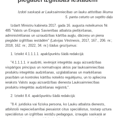
Izdoti saskaņā ar Lauksaimniecības un lauku attīstības likuma
5. panta ceturto un septīto daļu
Izdarīt Ministru kabineta 2017. gada 16. augusta noteikumos Nr.
485 "Valsts un Eiropas Savienības atbalsta piešķiršanas,
administrēšanas un uzraudzības kārtība augļu, dārzeņu un piena
piegādei izglītības iestādēm" (Latvijas Vēstnesis, 2017, 167., 206. nr.;
2018, 162. nr.; 2022, 34. nr.) šādus grozījumus:
1. Izteikt 4.1.1.1.1. apakšpunktu šādā redakcijā:
"4.1.1.1.1. ir audzēti, ievērojot integrētās augu aizsardzības
vispārīgos principus un normatīvajos aktos par lauksaimniecības
produktu integrētās audzēšanas, uzglabāšanas un marķēšanas
prasībām un kontroles kārtību noteikto regulējumu, un to apliecina
ieraksts Valsts augu aizsardzības dienesta Lauksaimniecības
produktu integrētās audzēšanas reģistrā;".
2. Izteikt 8.4. apakšpunktu šādā redakcijā:
"8.4. juridiska vai fiziska persona, ko Lauku atbalsta dienests,
atbilstoši nepieciešamībai piesaistot citus speciālistus, tostarp uztura
speciālistus un izglītības iestāžu pedagogus, izraugās saskaņā ar