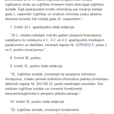
izglītojamo skaitu pa izglītības līmeņiem katrā attiecīgajā izglītības
iestādē. Šajā apakšpunktā minēto informāciju par situāciju kārtējā
gada 1. septembrī Izglītības un zinātnes ministrija Lauku atbalsta
dienestā iesniedz līdz kārtējā gada 15. septembrim;".
7. Izteikt 24.1. apakšpunktu šādā redakcijā:
"24.1. noteiktu kārtējam mācību gadam pieejamā finansējuma
sadalījumu šo noteikumu 4.1., 4.2. un 4.3. apakšpunktā minētajiem
pasākumiem un darbībām, ievērojot regulas Nr.
1370/2013
5. panta 1.
un 2. punkta nosacījumus;".
8. Svītrot 30. punktu.
9. Izteikt 31. punktu šādā redakcijā:
"31. Izglītības iestāde, izmantojot tai pieejamos tehniskos
risinājumus, izdales periodā nodrošina informatīva plakāta izvietošanu
atbilstoši regulas Nr.
2017/40
12. pantā noteiktajām prasībām. Šim
nolūkam izglītības iestāde var izmantot tīmekļvietnē
www.piensaugliskolai.lv pieejamo plakāta paraugu."
10. Izteikt 32. punktu šādā redakcijā:
"32. Izglītības iestāde, izmantojot tīmekļvietnē