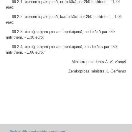
66.2.1. pienam iepakojumā, ne lielākā par 250 mililitriem, - 1,28
euro
;
66.2.2. pienam iepakojumā, kas lielāks par 250 mililitriem, - 1,04
euro
;
66.2.3. bioloģiskajam pienam iepakojumā, ne lielākā par 250
mililitriem, - 1,30
euro
;
66.2.4. bioloģiskajam pienam iepakojumā, kas lielāks par 250
mililitriem, - 1,06
euro
."
Ministru prezidents
A. K. Kariņš
Zemkopības ministrs
K. Gerhards
Pašvaldību saistošie noteikumi