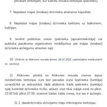
privātām teritorijām, kur kārtību nosaka teritorijas īpašnieks).
7. Nepieļaut mājas (istabas) dzīvnieka atrašanos kapsētās.
8. Nepieļaut mājas (istabas) dzīvnieka turēšanu uz balkoniem,
lodžijām.
9. Ievērot publiskas vietas īpašnieka (apsaimniekotāja) vai
publiska pasākuma organizatora norādījumus par mājas (istabas)
dzīvnieka aizliegumu atrasties tajā.
10.
(Svītrots ar Alūksnes novada domes
28.07.2022.
saistošajiem noteikumiem
Nr. 16/2022)
11. Alūksnes pilsētā un Alūksnes novada ciemos ārpus
norobežotās teritorijas suni bez pavadas suņa īpašnieka (turētāja)
uzraudzībā un redzeslokā, tādā attālumā, kādā īpašnieks (turētājs)
spēj kontrolēt dzīvnieka rīcību, atļauts vest tikai zaļajā zonā no plkst.
23:00 līdz plkst.07:00, izņemot šādas zaļās zonas, kur tas ir aizliegts:
11.1. daudzdzīvokļu dzīvojamo māju mikrorajonu teritorijas;