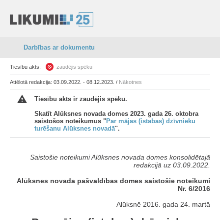
Darbības ar dokumentu
Tiesību akts:
zaudējis spēku
Attēlotā redakcija: 03.09.2022. - 08.12.2023. /
Nākotnes
Tiesību akts ir zaudējis spēku.
Skatīt Alūksnes novada domes 2023. gada 26. oktobra
saistošos noteikumus "
Par mājas (istabas) dzīvnieku
turēšanu Alūksnes novadā
".
Saistošie noteikumi Alūksnes novada domes konsolidētajā
redakcijā uz
03.09.2022.
Alūksnes novada pašvaldības domes saistošie noteikumi
Nr. 6/2016
Alūksnē 2016. gada 24. martā