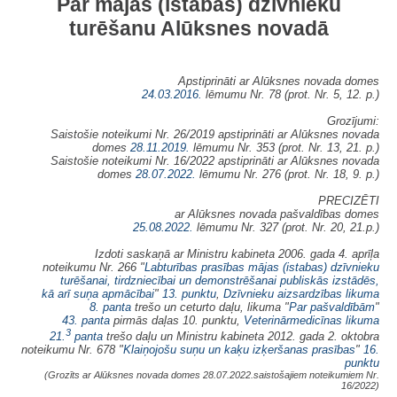
Par mājas (istabas) dzīvnieku
turēšanu Alūksnes novadā
Apstiprināti ar Alūksnes novada domes
24.03.2016.
lēmumu Nr. 78 (prot. Nr. 5, 12. p.)
Grozījumi:
Saistošie noteikumi Nr. 26/2019 apstiprināti ar Alūksnes novada
domes
28.11.2019.
lēmumu Nr. 353 (prot. Nr. 13, 21. p.)
Saistošie noteikumi Nr. 16/2022 apstiprināti ar Alūksnes novada
domes
28.07.2022.
lēmumu Nr. 276 (prot. Nr. 18, 9. p.)
PRECIZĒTI
ar Alūksnes novada pašvaldības domes
25.08.2022.
lēmumu Nr. 327 (prot. Nr. 20, 21.p.)
Izdoti saskaņā ar Ministru kabineta 2006. gada 4. aprīļa
noteikumu Nr. 266 "
Labturības prasības mājas (istabas) dzīvnieku
turēšanai, tirdzniecībai un demonstrēšanai publiskās izstādēs,
kā arī suņa apmācībai
"
13. punktu
,
Dzīvnieku aizsardzības likuma
8. panta
trešo un ceturto daļu, likuma "
Par pašvaldībām
"
43. panta
pirmās daļas 10. punktu,
Veterinārmedicīnas likuma
3
21.
panta
trešo daļu un Ministru kabineta 2012. gada 2. oktobra
noteikumu Nr. 678 "
Klaiņojošu suņu un kaķu izķeršanas prasības
"
16.
punktu
(Grozīts ar Alūksnes novada domes 28.07.2022.saistošajiem noteikumiem Nr.
16/2022)