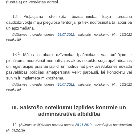
(turētāja) dzīvesvietas adresi.
13. Pieļaujama sterilizēta bezsaimnieka kaķa turēšana
daudzdzīvokļu māju piegulošā teritorijā, ja tiek nodrošināta tā labturība
un apzīmēšana.
(Alūksnes novada domes
28.07.2022.
saistošo noteikumu Nr. 16/2022
redakcijā)
1
13.
Mājas (istabas) dzīvnieka īpašniekam vai turētājam ir
pienākums nodrošināt normatīvajos aktos noteikto suņa apzīmēšanas
un reģistrācijas prasību izpildi un nodrošināt piekļuvi Alūksnes novada
pašvaldības policijas amatpersonai veikt pārbaudi, lai kontrolētu vai
sunim ir implantēta mikroshēma.
(Alūksnes novada domes
28.07.2022.
saistošo noteikumu Nr. 16/2022
redakcijā)
III. Saistošo noteikumu izpildes kontrole un
administratīvā atbildība
14.
(Svītrots ar Alūksnes novada domes
28.11.2019.
saistošajiem noteikumiem
Nr. 26/2019)