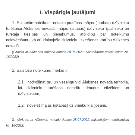
I. Vispārīgie jautājumi
1. Saistošie noteikumi nosaka prasības mājas (istabas) dzīvnieku
turēšanai Alūksnes novadā, mājas (istabas) dzīvnieku īpašnieka un
turētāja tiesības un pienākumus, atbildību par noteikumu
neievērošanu, kā arī klaiņojošo dzīvnieku izķeršanas kārtību Alūksnes
novadā.
(Grozīts ar Alūksnes novada domes
28.07.2022.
saistošajiem noteikumiem Nr.
16/2022)
2. Saistošo noteikumu mērķis ir:
2.1. nodrošināt tīru un veselīgu vidi Alūksnes novada teritorijā,
lai dzīvnieku turēšana neradītu draudus cilvēkiem un
dzīvniekiem;
2.2. novērst mājas (istabas) dzīvnieku klaiņošanu.
3.
(Svītrots ar Alūksnes novada domes
28.07.2022.
saistošajiem noteikumiem
Nr. 16/2022)