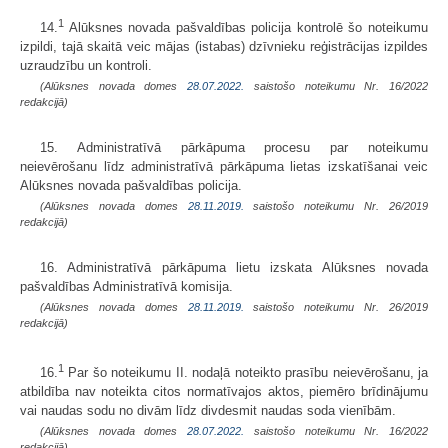
1
14.
Alūksnes novada pašvaldības policija kontrolē šo noteikumu
izpildi, tajā skaitā veic mājas (istabas) dzīvnieku reģistrācijas izpildes
uzraudzību un kontroli.
(Alūksnes novada domes
28.07.2022.
saistošo noteikumu Nr. 16/2022
redakcijā)
15. Administratīvā pārkāpuma procesu par noteikumu
neievērošanu līdz administratīvā pārkāpuma lietas izskatīšanai veic
Alūksnes novada pašvaldības policija.
(Alūksnes novada domes
28.11.2019.
saistošo noteikumu Nr. 26/2019
redakcijā)
16. Administratīvā pārkāpuma lietu izskata Alūksnes novada
pašvaldības Administratīvā komisija.
(Alūksnes novada domes
28.11.2019.
saistošo noteikumu Nr. 26/2019
redakcijā)
1
16.
Par šo noteikumu II. nodaļā noteikto prasību neievērošanu, ja
atbildība nav noteikta citos normatīvajos aktos, piemēro brīdinājumu
vai naudas sodu no divām līdz divdesmit naudas soda vienībām.
(Alūksnes novada domes
28.07.2022.
saistošo noteikumu Nr. 16/2022
redakcijā)