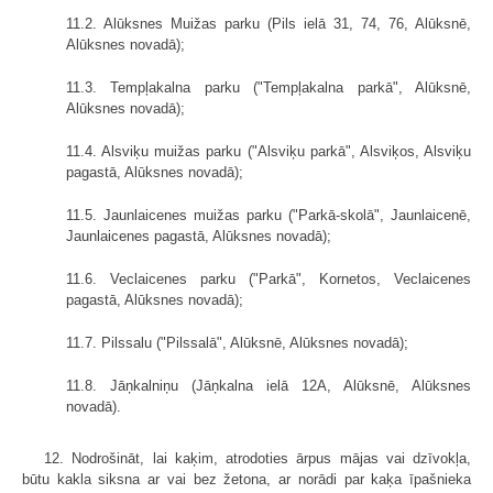
11.2. Alūksnes Muižas parku (Pils ielā 31, 74, 76, Alūksnē,
Alūksnes novadā);
11.3. Tempļakalna parku ("Tempļakalna parkā", Alūksnē,
Alūksnes novadā);
11.4. Alsviķu muižas parku ("Alsviķu parkā", Alsviķos, Alsviķu
pagastā, Alūksnes novadā);
11.5. Jaunlaicenes muižas parku ("Parkā-skolā", Jaunlaicenē,
Jaunlaicenes pagastā, Alūksnes novadā);
11.6. Veclaicenes parku ("Parkā", Kornetos, Veclaicenes
pagastā, Alūksnes novadā);
11.7. Pilssalu ("Pilssalā", Alūksnē, Alūksnes novadā);
11.8. Jāņkalniņu (Jāņkalna ielā 12A, Alūksnē, Alūksnes
novadā).
12. Nodrošināt, lai kaķim, atrodoties ārpus mājas vai dzīvokļa,
būtu kakla siksna ar vai bez žetona, ar norādi par kaķa īpašnieka