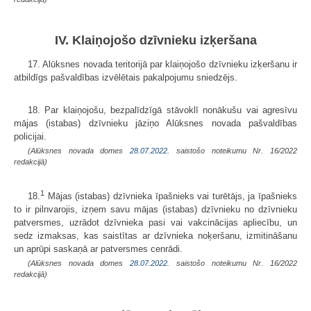
IV. Klaiņojošo dzīvnieku izķeršana
17. Alūksnes novada teritorijā par klaiņojošo dzīvnieku izķeršanu ir
atbildīgs pašvaldības izvēlētais pakalpojumu sniedzējs.
18. Par klaiņojošu, bezpalīdzīgā stāvoklī nonākušu vai agresīvu
mājas (istabas) dzīvnieku jāziņo Alūksnes novada pašvaldības
policijai.
(Alūksnes novada domes
28.07.2022.
saistošo noteikumu Nr. 16/2022
redakcijā)
1
18.
Mājas (istabas) dzīvnieka īpašnieks vai turētājs, ja īpašnieks
to ir pilnvarojis, izņem savu mājas (istabas) dzīvnieku no dzīvnieku
patversmes, uzrādot dzīvnieka pasi vai vakcinācijas apliecību, un
sedz izmaksas, kas saistītas ar dzīvnieka noķeršanu, izmitināšanu
un aprūpi saskaņā ar patversmes cenrādi.
(Alūksnes novada domes
28.07.2022.
saistošo noteikumu Nr. 16/2022
redakcijā)