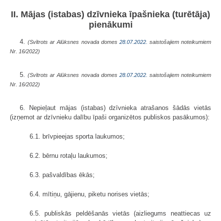
II. Mājas (istabas) dzīvnieka īpašnieka (turētāja)
pienākumi
4.
(Svītrots ar Alūksnes novada domes
28.07.2022.
saistošajiem noteikumiem
Nr. 16/2022)
5.
(Svītrots ar Alūksnes novada domes
28.07.2022.
saistošajiem noteikumiem
Nr. 16/2022)
6. Nepieļaut mājas (istabas) dzīvnieka atrašanos šādās vietās
(izņemot ar dzīvnieku dalību īpaši organizētos publiskos pasākumos):
6.1. brīvpieejas sporta laukumos;
6.2. bērnu rotaļu laukumos;
6.3. pašvaldības ēkās;
6.4. mītiņu, gājienu, piketu norises vietās;
6.5. publiskās peldēšanās vietās (aizliegums neattiecas uz