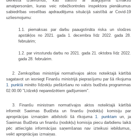
dienesta izdevumus, kas saistīti ar atalgojuma izmaksu
amatpersonām, kuras veic robežkontroles inspektora pienākumus
sabiedrības veselības apdraudējuma situācijā saistībā ar Covid-19
uzliesmojumu:
1.1. piemaksas par darbu paaugstināta riska un slodzes
apstākļos no 2021. gada 1. decembra līdz 2022. gada 28.
februārim;
1.2. par virsstundu darbu no 2021. gada 21. oktobra līdz 2022.
gada 28. februārim.
2. Zemkopības ministrijai normatīvajos aktos noteiktajā kārtībā
sagatavot un iesniegt Finanšu ministrijā pieprasījumu par šā rīkojuma
1. punktā
minēto līdzekļu piešķiršanu no valsts budžeta programmas
02.00.00 "Līdzekļi neparedzētiem gadījumiem".
3. Finanšu ministram normatīvajos aktos noteiktajā kārtībā
informēt Saeimas Budžeta un finanšu (nodokļu) komisiju par
apropriācijas izmaiņām atbilstoši šā rīkojuma
1. punktam
un, ja
Saeimas Budžeta un finanšu (nodokļu) komisija piecu darbdienu laikā
pēc attiecīgās informācijas saņemšanas nav izteikusi iebildumus,
veikt apropriācijas izmaiņas.