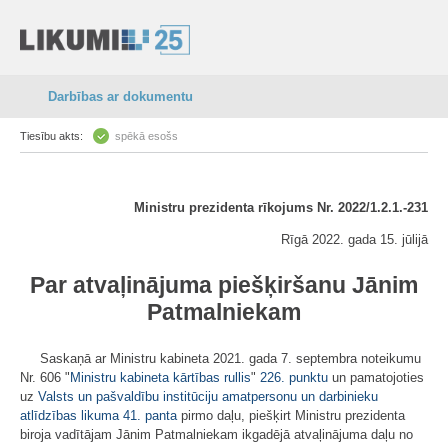
Darbības ar dokumentu
Tiesību akts:
spēkā esošs
Ministru prezidenta rīkojums Nr. 2022/1.2.1.-231
Rīgā 2022. gada 15. jūlijā
Par atvaļinājuma piešķiršanu Jānim
Patmalniekam
Saskaņā ar Ministru kabineta 2021. gada 7. septembra noteikumu
Nr. 606 "
Ministru kabineta kārtības rullis
"
226. punktu
un pamatojoties
uz
Valsts un pašvaldību institūciju amatpersonu un darbinieku
atlīdzības likuma
41. panta
pirmo daļu, piešķirt Ministru prezidenta
biroja vadītājam Jānim Patmalniekam ikgadējā atvaļinājuma daļu no