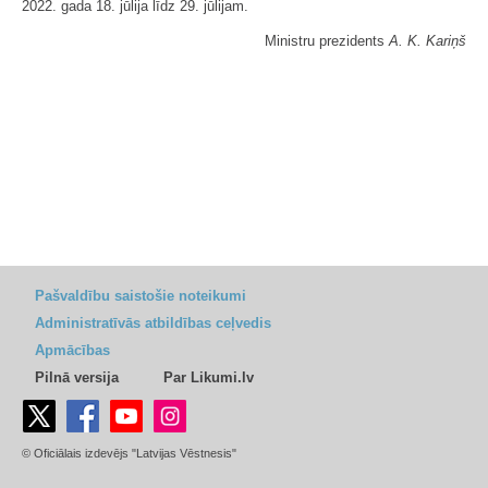
2022. gada 18. jūlija līdz 29. jūlijam.
Ministru prezidents
A. K. Kariņš
Pašvaldību saistošie noteikumi
Administratīvās atbildības ceļvedis
Apmācības
Pilnā versija
Par Likumi.lv
© Oficiālais izdevējs "Latvijas Vēstnesis"