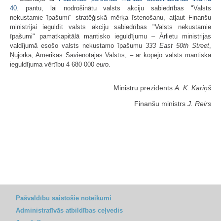
40.
pantu, lai nodrošinātu valsts akciju sabiedrības "Valsts
nekustamie īpašumi" stratēģiskā mērķa īstenošanu, atļaut Finanšu
ministrijai ieguldīt valsts akciju sabiedrības "Valsts nekustamie
īpašumi" pamatkapitālā mantisko ieguldījumu – Ārlietu ministrijas
valdījumā esošo valsts nekustamo īpašumu
333 East 50th Street
,
Ņujorkā, Amerikas Savienotajās Valstīs, – ar kopējo valsts mantiskā
ieguldījuma vērtību 4 680 000
euro
.
Ministru prezidents
A. K. Kariņš
Finanšu ministrs
J. Reirs
Pašvaldību saistošie noteikumi
Administratīvās atbildības ceļvedis