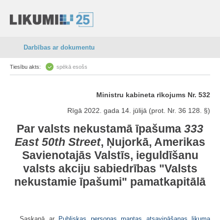
Darbības ar dokumentu
Tiesību akts:
spēkā esošs
Ministru kabineta rīkojums Nr. 532
Rīgā 2022. gada 14. jūlijā (prot. Nr. 36 128. §)
Par valsts nekustamā īpašuma
333
East 50th Street
, Ņujorkā, Amerikas
Savienotajās Valstīs, ieguldīšanu
valsts akciju sabiedrības "Valsts
nekustamie īpašumi" pamatkapitālā
Saskaņā ar
Publiskas personas mantas atsavināšanas likuma