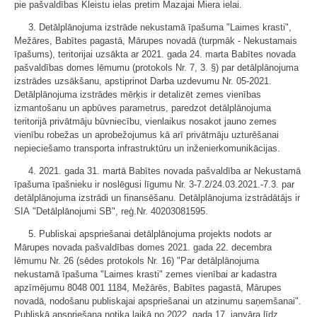
pie pašvaldības Kleistu ielas pretim Mazajai Miera ielai.
3. Detālplānojuma izstrāde nekustamā īpašuma "Laimes krasti",
Mežāres, Babītes pagastā, Mārupes novadā (turpmāk - Nekustamais
īpašums), teritorijai uzsākta ar 2021. gada 24. marta Babītes novada
pašvaldības domes lēmumu (protokols Nr. 7, 3. §) par detālplānojuma
izstrādes uzsākšanu, apstiprinot Darba uzdevumu Nr. 05-2021.
Detālplānojuma izstrādes mērķis ir detalizēt zemes vienības
izmantošanu un apbūves parametrus, paredzot detālplānojuma
teritorijā privātmāju būvniecību, vienlaikus nosakot jauno zemes
vienību robežas un aprobežojumus kā arī privātmāju uzturēšanai
nepieciešamo transporta infrastruktūru un inženierkomunikācijas.
4. 2021. gada 31. martā Babītes novada pašvaldība ar Nekustamā
īpašuma īpašnieku ir noslēgusi līgumu Nr. 3-7.2/24.03.2021.-7.3. par
detālplānojuma izstrādi un finansēšanu. Detālplānojuma izstrādātājs ir
SIA "Detālplānojumi SB", reģ.Nr. 40203081595.
5. Publiskai apspriešanai detālplānojuma projekts nodots ar
Mārupes novada pašvaldības domes 2021. gada 22. decembra
lēmumu Nr. 26 (sēdes protokols Nr. 16) "Par detālplānojuma
nekustamā īpašuma "Laimes krasti" zemes vienībai ar kadastra
apzīmējumu 8048 001 1184, Mežārēs, Babītes pagastā, Mārupes
novadā, nodošanu publiskajai apspriešanai un atzinumu saņemšanai".
Publiskā apspriešana notika laikā no 2022. gada 17. janvāra līdz