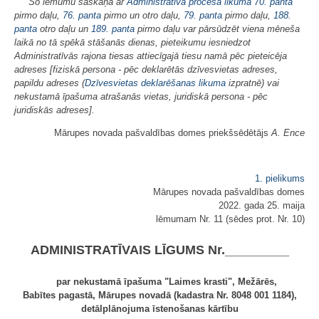
Šo lēmumu saskaņā ar
Administratīvā procesa likuma
70. panta
pirmo daļu,
76. panta
pirmo un otro daļu,
79. panta
pirmo daļu,
188.
panta
otro daļu un
189. panta
pirmo daļu var pārsūdzēt viena mēneša
laikā no tā spēkā stāšanās dienas, pieteikumu iesniedzot
Administratīvās rajona tiesas attiecīgajā tiesu namā pēc pieteicēja
adreses [fiziskā persona - pēc deklarētās dzīvesvietas adreses,
papildu adreses (
Dzīvesvietas deklarēšanas likuma
izpratnē) vai
nekustamā īpašuma atrašanās vietas, juridiskā persona - pēc
juridiskās adreses].
Mārupes novada pašvaldības domes priekšsēdētājs
A. Ence
1. pielikums
Mārupes novada pašvaldības domes
2022. gada 25. maija
lēmumam Nr. 11 (sēdes prot. Nr. 10)
ADMINISTRATĪVAIS LĪGUMS Nr._________
par nekustamā īpašuma "Laimes krasti", Mežārēs,
Babītes pagastā, Mārupes novadā (kadastra Nr. 8048 001 1184),
detālplānojuma īstenošanas kārtību