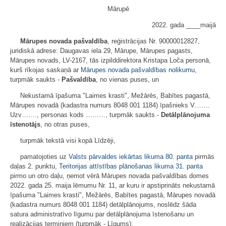
Mārupē
2022. gada ____maijā
Mārupes novada pašvaldība
, reģistrācijas Nr. 90000012827,
juridiskā adrese: Daugavas iela 29, Mārupe, Mārupes pagasts,
Mārupes novads, LV-2167, tās izpilddirektora Kristapa Loča personā,
kurš rīkojas saskaņā ar
Mārupes novada pašvaldības nolikumu
,
turpmāk saukts -
Pašvaldība
, no vienas puses, un
Nekustamā īpašuma "Laimes krasti", Mežārēs, Babītes pagastā,
Mārupes novadā (kadastra numurs 8048 001 1184) īpašnieks V…….
Uzv……., personas kods ………, turpmāk saukts -
Detālplānojuma
īstenotājs
, no otras puses,
turpmāk tekstā visi kopā Līdzēji,
pamatojoties uz
Valsts pārvaldes iekārtas likuma
80. panta
pirmās
daļas 2. punktu,
Teritorijas attīstības plānošanas likuma
31. panta
pirmo un otro daļu, ņemot vērā Mārupes novada pašvaldības domes
2022. gada 25. maija lēmumu Nr. 11, ar kuru ir apstiprināts nekustamā
īpašuma "Laimes krasti", Mežārēs, Babītes pagastā, Mārupes novadā
(kadastra numurs 8048 001 1184) detālplānojums, noslēdz šāda
satura administratīvo līgumu par detālplānojuma īstenošanu un
realizācijas termiņiem (turpmāk - Līgums):