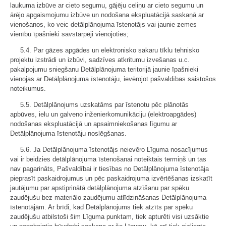
laukuma izbūve ar cieto segumu, gājēju celiņu ar cieto segumu un
ārējo apgaismojumu izbūve un nodošana ekspluatācijā saskaņā ar
vienošanos, ko veic detālplānojuma īstenotājs vai jaunie zemes
vienību īpašnieki savstarpēji vienojoties;
5.4. Par gāzes apgādes un elektronisko sakaru tīklu tehnisko
projektu izstrādi un izbūvi, sadzīves atkritumu izvešanas u.c.
pakalpojumu sniegšanu Detālplānojuma teritorijā jaunie īpašnieki
vienojas ar Detālplānojuma īstenotāju, ievērojot pašvaldības saistošos
noteikumus.
5.5. Detālplānojums uzskatāms par īstenotu pēc plānotās
apbūves, ielu un galveno inženierkomunikāciju (elektroapgādes)
nodošanas ekspluatācijā un apsaimniekošanas līgumu ar
Detālplānojuma īstenotāju noslēgšanas.
5.6. Ja Detālplānojuma īstenotājs neievēro Līguma nosacījumus
vai ir beidzies detālplānojuma īstenošanai noteiktais termiņš un tas
nav pagarināts, Pašvaldībai ir tiesības no Detālplānojuma īstenotāja
pieprasīt paskaidrojumus un pēc paskaidrojuma izvērtēšanas izskatīt
jautājumu par apstiprinātā detālplānojuma atzīšanu par spēku
zaudējušu bez materiālo zaudējumu atlīdzināšanas Detālplānojuma
īstenotājām. Ar brīdi, kad Detālplānojums tiek atzīts par spēku
zaudējušu atbilstoši šim Līguma punktam, tiek apturēti visi uzsāktie