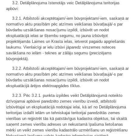
3.2. Detālplānojuma īstenotājs veic Detālplānojuma teritorijas
apbūvi:
3.2.1. Atbilstoši akceptētajam/-iem būvprojektam/-iem, saskaņā ar
normatīvo aktu prasībām pēc atzīmes veikšanas būvatļaujā/-s par
būvdarbu uzsākšanas nosacījumu izpildi, izbūvēt un nodot
ekspluatācijā ielas ar šķembu segumu, no jauna izbūvējot
projektējamās Laimes un Krasta ielas, ietverot pagaidu apgriešanās
laukumu. Vienlaicīgi ar ielu izbūvi jāparedz virszemes noteces
savākšana no ielām - teknes ar zālāju segumu (precizējams
būvprojektā).
3.2.2. Atbilstoši akceptētajam/-iem būvprojektam/-iem, saskaņā ar
normatīvo aktu prasībām pēc atzīmes veikšanas būvatļaujā/-s par
būvdarbu uzsākšanas nosacījumu izpildi, izbūvēt un nodot
ekspluatācijā ārējos elektroapgādes tīklus.
3.2.3. Pēc 3.2.1. punkta izpildes veikt Detālplānojumā noteikto
dzīvojamai apbūvei paredzēto zemes vienību izveidi, atbilstoši
izbūvētajai un ekspluatācijā nodotajai ielai, kā arī no Detālplānojuma
teritorijas izdalīt ielām un tehniskajai teritorijai paredzētās zemes
vienības un reģistrēt tās kā patstāvīgus kadastra objektus, tai skaitā
saņemt zemes vienību adreses un nekustamā īpašuma lietošanas
mērķi un veikt zemes vienību kadastrālo uzmērīšanu un reģistrēšanu
Nekustamā īpašuma valsts kadastra informācijas sistēmā.