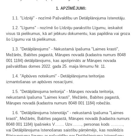
1. APZĪMĒJUMI:
1.1. "Līdzēji" - nozīmē Pašvaldību un Detālplānojuma īstenotāju.
1.2. "Līgums" - nozīmē šo Līdzēju parakstīto Līgumu, ieskaitot
visus tā pielikumus, kā arī jebkuru dokumentu, kas papildina vai groza
šo Līgumu vai tā pielikumus.
1.3. "Detālplānojums" - Nekustamā īpašuma "Laimes krasti",
Mežārēs, Babītes pagastā, Mārupes novadā (kadastra numurs 8048
001 1184) detālplānojums, kas apstiprināts ar Mārupes novada
pašvaldības domes 2022. gada 25. maija lēmumu Nr. 11.
1.4. "Apbūves noteikumi" - Detālplānojuma teritorijas
izmantošanas un apbūves nosacījumi.
1.5. "Detālplānojuma teritorija" - Mārupes novada teritorija,
nekustamā īpašuma "Laimes krasti", Mežārēs, Babītes pagastā,
Mārupes novadā (kadastra numurs 8048 001 1184) robežās.
1.6. "Detālplānojuma īstenotājs" - nekustamā īpašuma "Laimes
krasti", Mežārēs, Babītes pagastā, Mārupes novadā (kadastra numurs
8048 001 1184) īpašnieks V……. Uzv……., personas kods ………,
vai Detālplānojuma īstenošanas saistību pārņēmējs, kas noslēdzis
Pārjaunojuma līgumu ar pašvaldību par Detālplānojuma īstenošanu