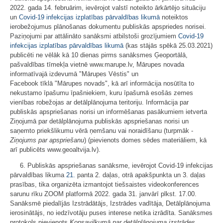
2022. gada 14. februārim, ievērojot valstī noteikto ārkārtējo situāciju
un
Covid-19 infekcijas izplatības pārvaldības likumā
noteiktos
ierobežojumus plānošanas dokumentu publiskās apspriedes norisei.
Paziņojumi par attālināto sanāksmi atbilstoši grozījumiem
Covid-19
infekcijas izplatības pārvaldības likumā
(kas stājās spēkā 25.03.2021)
publicēti ne vēlāk kā 10 dienas pirms sanāksmes Ģeoportālā,
pašvaldības tīmekļa vietnē www.marupe.lv, Mārupes novada
informatīvajā izdevumā "Mārupes Vēstis" un
Facebook tīklā "Mārupes novads", kā arī informācija nosūtīta to
nekustamo īpašumu īpašniekiem, kuru īpašumā esošās zemes
vienības robežojas ar detālplānojuma teritoriju. Informācija par
publiskās apspriešanas norisi un informēšanas pasākumiem ietverta
Ziņojumā par detālplānojuma publiskās apspriešanas norisi un
saņemto priekšlikumu vērā ņemšanu vai noraidīšanu (turpmāk -
Ziņojums par apspriešanu
) (pievienots domes sēdes materiāliem, kā
arī publicēts www.geoaltvija.lv).
6. Publiskās apspriešanas sanāksme, ievērojot Covid-19 infekcijas
pārvaldības likuma
21.
panta 2. daļas, otrā apakšpunkta un 3. daļas
prasības, tika organizēta izmantojot tiešsaistes videokonferences
sarunu rīku ZOOM platformā 2022. gada 31. janvārī plkst. 17.00.
Sanāksmē piedalījās Izstrādātājs, Izstrādes vadītāja, Detālplānojuma
ierosinātājs, no iedzīvotāju puses interese netika izrādīta. Sanāksmes
protokols pievienots
Kopsavilkumā par detālplānojuma izstrādes