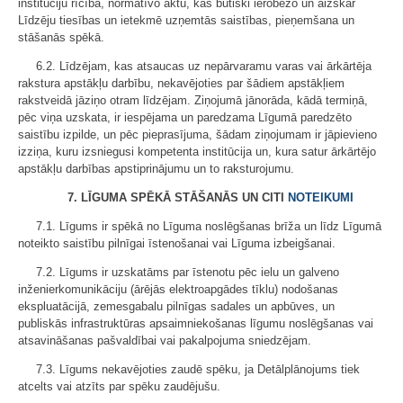
institūciju rīcība, normatīvo aktu, kas būtiski ierobežo un aizskar
Līdzēju tiesības un ietekmē uzņemtās saistības, pieņemšana un
stāšanās spēkā.
6.2. Līdzējam, kas atsaucas uz nepārvaramu varas vai ārkārtēja
rakstura apstākļu darbību, nekavējoties par šādiem apstākļiem
rakstveidā jāziņo otram līdzējam. Ziņojumā jānorāda, kādā termiņā,
pēc viņa uzskata, ir iespējama un paredzama Līgumā paredzēto
saistību izpilde, un pēc pieprasījuma, šādam ziņojumam ir jāpievieno
izziņa, kuru izsniegusi kompetenta institūcija un, kura satur ārkārtējo
apstākļu darbības apstiprinājumu un to raksturojumu.
7. LĪGUMA SPĒKĀ STĀŠANĀS UN CITI
NOTEIKUMI
7.1. Līgums ir spēkā no Līguma noslēgšanas brīža un līdz Līgumā
noteikto saistību pilnīgai īstenošanai vai Līguma izbeigšanai.
7.2. Līgums ir uzskatāms par īstenotu pēc ielu un galveno
inženierkomunikāciju (ārējās elektroapgādes tīklu) nodošanas
ekspluatācijā, zemesgabalu pilnīgas sadales un apbūves, un
publiskās infrastruktūras apsaimniekošanas līgumu noslēgšanas vai
atsavināšanas pašvaldībai vai pakalpojuma sniedzējam.
7.3. Līgums nekavējoties zaudē spēku, ja Detālplānojums tiek
atcelts vai atzīts par spēku zaudējušu.