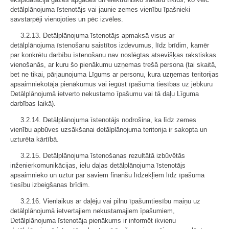
detālplānojuma īstenotājs vai jaunie zemes vienību īpašnieki
savstarpēji vienojoties un pēc izvēles.
3.2.13. Detālplānojuma īstenotājs apmaksā visus ar
detālplānojuma īstenošanu saistītos izdevumus, līdz brīdim, kamēr
par konkrētu darbību īstenošanu nav noslēgtas atsevišķas rakstiskas
vienošanās, ar kuru šo pienākumu uzņemas trešā persona (tai skaitā,
bet ne tikai, pārjaunojuma Līgums ar personu, kura uzņemas teritorijas
apsaimniekotāja pienākumus vai iegūst īpašuma tiesības uz jebkuru
Detālplānojumā ietverto nekustamo īpašumu vai tā daļu Līguma
darbības laikā).
3.2.14. Detālplānojuma īstenotājs nodrošina, ka līdz zemes
vienību apbūves uzsākšanai detālplānojuma teritorija ir sakopta un
uzturēta kārtībā.
3.2.15. Detālplānojuma īstenošanas rezultātā izbūvētās
inženierkomunikācijas, ielu daļas detālplānojuma īstenotājs
apsaimnieko un uztur par saviem finanšu līdzekļiem līdz īpašuma
tiesību izbeigšanas brīdim.
3.2.16. Vienlaikus ar daļēju vai pilnu īpašumtiesību maiņu uz
detālplānojumā ietvertajiem nekustamajiem īpašumiem,
Detālplānojuma īstenotāja pienākums ir informēt ikvienu