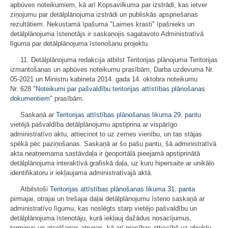
apbūves noteikumiem, kā arī Kopsavilkuma par izstrādi, kas ietver
ziņojumu par detālplānojuma izstrādi un publiskās apspriešanas
rezultātiem. Nekustamā īpašuma "Laimes krasti" īpašnieks un
detālplānojuma īstenotājs ir saskaņojis sagatavoto Administratīvā
līguma par detālplānojuma īstenošanu projektu.
11. Detālplānojuma redakcija atbilst Teritorijas plānojuma Teritorijas
izmantošanas un apbūves noteikumu prasībām, Darba uzdevuma Nr.
05-2021 un Ministru kabineta 2014. gada 14. oktobra noteikumu
Nr. 628 "
Noteikumi par pašvaldību teritorijas attīstības plānošanas
dokumentiem
" prasībām.
Saskaņā ar
Teritorijas attīstības plānošanas likuma
29. pantu
vietējā pašvaldība detālplānojumu apstiprina ar vispārīgo
administratīvo aktu, attiecinot to uz zemes vienību, un tas stājas
spēkā pēc paziņošanas. Saskaņā ar šo pašu pantu, šā administratīvā
akta neatņemama sastāvdaļa ir ģeoportālā pieejamā apstiprinātā
detālplānojuma interaktīvā grafiskā daļa, uz kuru hipersaite ar unikālo
identifikatoru ir iekļaujama administratīvajā aktā.
Atbilstoši
Teritorijas attīstības plānošanas likuma
31. panta
pirmajai, otrajai un trešajai daļai detālplānojumu īsteno saskaņā ar
administratīvo līgumu, kas noslēgts starp vietējo pašvaldību un
detālplānojuma īstenotāju, kurā iekļauj dažādus nosacījumus,
termiņus un atcelšanas atrunas, kā arī prasības attiecībā uz objektu