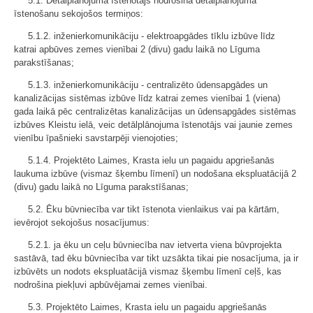
5.1. Detālplānojuma īstenotājs nodrošina detālplānojuma
īstenošanu sekojošos termiņos:
5.1.2. inženierkomunikāciju - elektroapgādes tīklu izbūve līdz
katrai apbūves zemes vienībai 2 (divu) gadu laikā no Līguma
parakstīšanas;
5.1.3. inženierkomunikāciju - centralizēto ūdensapgādes un
kanalizācijas sistēmas izbūve līdz katrai zemes vienībai 1 (viena)
gada laikā pēc centralizētas kanalizācijas un ūdensapgādes sistēmas
izbūves Kleistu ielā, veic detālplānojuma īstenotājs vai jaunie zemes
vienību īpašnieki savstarpēji vienojoties;
5.1.4. Projektēto Laimes, Krasta ielu un pagaidu apgriešanās
laukuma izbūve (vismaz šķembu līmenī) un nodošana ekspluatācijā 2
(divu) gadu laikā no Līguma parakstīšanas;
5.2. Ēku būvniecība var tikt īstenota vienlaikus vai pa kārtām,
ievērojot sekojošus nosacījumus:
5.2.1. ja ēku un ceļu būvniecība nav ietverta viena būvprojekta
sastāvā, tad ēku būvniecība var tikt uzsākta tikai pie nosacījuma, ja ir
izbūvēts un nodots ekspluatācijā vismaz šķembu līmenī ceļš, kas
nodrošina piekļuvi apbūvējamai zemes vienībai.
5.3. Projektēto Laimes, Krasta ielu un pagaidu apgriešanās