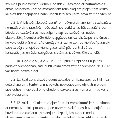
izbūves jaunie zemes vienību īpašnieki, saskaņā ar normatīvajos
aktos paredzētā kārtībā izstrādātiem tehniskajiem projektiem ierīko
lokālās ūdensapgādes notekūdeņu ietaises katrs savā zemes vienībā.
3.2.9. Atbilstoši akceptētajam/-iem būvprojektam/-iem, saskaņā ar
normatīvo aktu prasībām pēc atzīmes veikšanas būvatļaujā/-s par
būvdarbu uzsākšanas nosacījumu izpildi, izbūvēt un nodot
ekspluatācijā centralizēto ūdensapgādes un kanalizācijas sistēmas,
ko veic detālplānojuma īstenotājs vai jaunie zemes vienību īpašnieki
savstarpēji vienojoties viena gada laikā pēc centralizētas
kanalizācijas un ūdensapgādes sistēmas izbūves Kleistu ielā.
3.2.10. Pēc 3.2.5., 3.2.6. un 3.2.9. punktu izpildes un ja tiek
panākta vienošanās, tad jaunizveidojamās zemes vienības Nr. 12,13
var nodot pašvaldībai.
3.2.11. Kad centralizētie ūdensapgādes un kanalizācijas tīkli līdz
detālplānojuma teritorijai ir izbūvēti, nepieciešams obligāti pie tiem
pieslēgties, individuālie notekūdeņu savākšanas risinājumi tad vairs
nav pieļaujami.
3.2.12. Atbilstoši akceptētajam/-iem būvprojektam/-iem, saskaņā
ar normatīvo aktu prasībām pēc atzīmes veikšanas būvatļaujā/-s par
būvdarbu uzsākšanas nosacījumu izpildi, izbūvēt un nodot
ekspluatācijā gāzes apgādes un elektronisko sakaru tīklus, ko veic