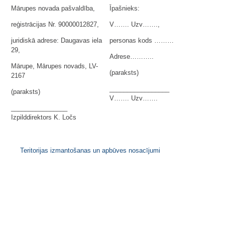
Mārupes novada pašvaldība,
Īpašnieks:
reģistrācijas Nr. 90000012827,
V……. Uzv…….,
juridiskā adrese: Daugavas iela
personas kods ………
29,
Adrese………..
Mārupe, Mārupes novads, LV-
(paraksts)
2167
_________________
(paraksts)
V……. Uzv…….
________________
Izpilddirektors K. Ločs
Teritorijas izmantošanas un apbūves nosacījumi