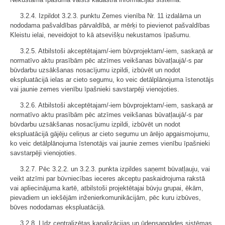
3.2.4. Izpildot 3.2.3. punktu Zemes vienība Nr. 11 izdalāma un
nododama pašvaldības pārvaldībā, ar mērķi to pievienot pašvaldības
Kleistu ielai, neveidojot to kā atsevišķu nekustamos īpašumu.
3.2.5. Atbilstoši akceptētajam/-iem būvprojektam/-iem, saskaņā ar
normatīvo aktu prasībām pēc atzīmes veikšanas būvatļaujā/-s par
būvdarbu uzsākšanas nosacījumu izpildi, izbūvēt un nodot
ekspluatācijā ielas ar cieto segumu, ko veic detālplānojuma īstenotājs
vai jaunie zemes vienību īpašnieki savstarpēji vienojoties.
3.2.6. Atbilstoši akceptētajam/-iem būvprojektam/-iem, saskaņā ar
normatīvo aktu prasībām pēc atzīmes veikšanas būvatļaujā/-s par
būvdarbu uzsākšanas nosacījumu izpildi, izbūvēt un nodot
ekspluatācijā gājēju celiņus ar cieto segumu un ārējo apgaismojumu,
ko veic detālplānojuma īstenotājs vai jaunie zemes vienību īpašnieki
savstarpēji vienojoties.
3.2.7. Pēc 3.2.2. un 3.2.3. punkta izpildes saņemt būvatļauju, vai
veikt atzīmi par būvniecības ieceres akceptu paskaidrojuma rakstā
vai apliecinājuma kartē, atbilstoši projektētajai būvju grupai, ēkām,
pievadiem un iekšējām inženierkomunikācijām, pēc kuru izbūves,
būves nododamas ekspluatācijā.
3.2.8. Līdz centralizētas kanalizācijas un ūdensapgādes sistēmas