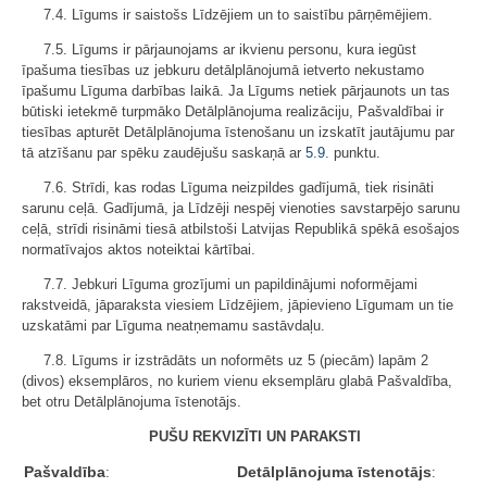
7.4. Līgums ir saistošs Līdzējiem un to saistību pārņēmējiem.
7.5. Līgums ir pārjaunojams ar ikvienu personu, kura iegūst
īpašuma tiesības uz jebkuru detālplānojumā ietverto nekustamo
īpašumu Līguma darbības laikā. Ja Līgums netiek pārjaunots un tas
būtiski ietekmē turpmāko Detālplānojuma realizāciju, Pašvaldībai ir
tiesības apturēt Detālplānojuma īstenošanu un izskatīt jautājumu par
tā atzīšanu par spēku zaudējušu saskaņā ar
5.9
. punktu.
7.6. Strīdi, kas rodas Līguma neizpildes gadījumā, tiek risināti
sarunu ceļā. Gadījumā, ja Līdzēji nespēj vienoties savstarpējo sarunu
ceļā, strīdi risināmi tiesā atbilstoši Latvijas Republikā spēkā esošajos
normatīvajos aktos noteiktai kārtībai.
7.7. Jebkuri Līguma grozījumi un papildinājumi noformējami
rakstveidā, jāparaksta viesiem Līdzējiem, jāpievieno Līgumam un tie
uzskatāmi par Līguma neatņemamu sastāvdaļu.
7.8. Līgums ir izstrādāts un noformēts uz 5 (piecām) lapām 2
(divos) eksemplāros, no kuriem vienu eksemplāru glabā Pašvaldība,
bet otru Detālplānojuma īstenotājs.
PUŠU REKVIZĪTI UN PARAKSTI
Pašvaldība
Detālplānojuma īstenotājs
:
: