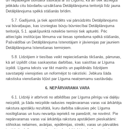
un nepabeigtie būvdarbi saskaņa ar šo Līgumu, kā arī tiek aizliegta
jebkādu citu būvdarbu uzsākšana Detālplānojuma teritorijā līdz jauna
Detālplānojuma spēkā stāšanās brīdim.
5.7. Gadījumā, ja tiek apstrīdēts vai pārsūdzēts Detālplānojums
vai būvatļaujas, kas izsniegtas būvju būvniecībai Detālplānojuma
teritorijā, 5.1. apakšpunktā noteiktie termiņi tiek apturēti. Pēc
attiecīgās institūcijas lēmuma vai tiesas sprieduma spēkā stāšanās,
Pašvaldībai un Detālplānojuma īstenotājam ir jāvienojas par jauniem
Detālplānojuma īstenošanas termiņiem.
5.8. Līdzējiem ir tiesības veikt nepieciešamās tikšanās, pārrunas,
kā arī izpildīt citas saskaņotas darbības, kas saistītas ar Līguma
izpildi. Līguma teksts var tikt mainīts un papildināts līdzējiem
savstarpēji vienojoties un noformējot to rakstiski. Jebkura šāda
rakstiska vienošanās kļūst par Līguma neatņemamu sastāvdaļu.
6. NEPĀRVARAMA VARA
6.1. Līdzēji ir atbrīvoti no atbildības par Līguma pilnīgu vai daļēju
neizpildi, ja šāda neizpilde radusies nepārvaramas varas vai ārkārtēja
rakstura apstākļu rezultātā, kuru darbība sākusies pēc Līguma
noslēgšanas un kuru nevarēja iepriekš ne paredzēt, ne novērst. Pie
nepārvaramas varas vai ārkārtēja rakstura apstākļiem pieskaitāmi:
stihiskas nelaimes, avārijas, epidēmijas, streiki, varas un pārvaldes