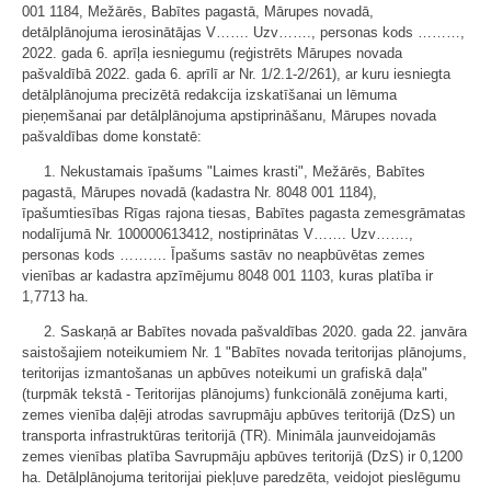
001 1184, Mežārēs, Babītes pagastā, Mārupes novadā,
detālplānojuma ierosinātājas V……. Uzv……., personas kods ………,
2022. gada 6. aprīļa iesniegumu (reģistrēts Mārupes novada
pašvaldībā 2022. gada 6. aprīlī ar Nr. 1/2.1-2/261), ar kuru iesniegta
detālplānojuma precizētā redakcija izskatīšanai un lēmuma
pieņemšanai par detālplānojuma apstiprināšanu, Mārupes novada
pašvaldības dome konstatē:
1. Nekustamais īpašums "Laimes krasti", Mežārēs, Babītes
pagastā, Mārupes novadā (kadastra Nr. 8048 001 1184),
īpašumtiesības Rīgas rajona tiesas, Babītes pagasta zemesgrāmatas
nodalījumā Nr. 100000613412, nostiprinātas V……. Uzv…….,
personas kods ………. Īpašums sastāv no neapbūvētas zemes
vienības ar kadastra apzīmējumu 8048 001 1103, kuras platība ir
1,7713 ha.
2. Saskaņā ar Babītes novada pašvaldības 2020. gada 22. janvāra
saistošajiem noteikumiem Nr. 1 "Babītes novada teritorijas plānojums,
teritorijas izmantošanas un apbūves noteikumi un grafiskā daļa"
(turpmāk tekstā - Teritorijas plānojums) funkcionālā zonējuma karti,
zemes vienība daļēji atrodas savrupmāju apbūves teritorijā (DzS) un
transporta infrastruktūras teritorijā (TR). Minimāla jaunveidojamās
zemes vienības platība Savrupmāju apbūves teritorijā (DzS) ir 0,1200
ha. Detālplānojuma teritorijai piekļuve paredzēta, veidojot pieslēgumu