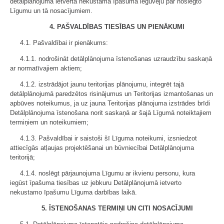
detālplānojumā ietvertā nekustamā īpašuma ieguvēju par noslēgto
Līgumu un tā nosacījumiem.
4. PAŠVALDĪBAS TIESĪBAS UN PIENĀKUMI
4.1. Pašvaldībai ir pienākums:
4.1.1. nodrošināt detālplānojuma īstenošanas uzraudzību saskaņā
ar normatīvajiem aktiem;
4.1.2. izstrādājot jaunu teritorijas plānojumu, integrēt tajā
detālplānojumā paredzētos risinājumus un Teritorijas izmantošanas un
apbūves noteikumus, ja uz jauna Teritorijas plānojuma izstrādes brīdi
Detālplānojuma īstenošana norit saskaņā ar šajā Līgumā noteiktajiem
termiņiem un noteikumiem;
4.1.3. Pašvaldībai ir saistoši šī Līguma noteikumi, izsniedzot
attiecīgās atļaujas projektēšanai un būvniecībai Detālplānojuma
teritorijā;
4.1.4. noslēgt pārjaunojuma Līgumu ar ikvienu personu, kura
iegūst īpašuma tiesības uz jebkuru Detālplānojumā ietverto
nekustamo īpašumu Līguma darbības laikā.
5. ĪSTENOŠANAS TERMIŅI UN CITI NOSACĪJUMI