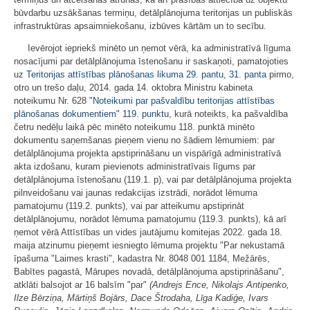
būvdarbu uzsākšanas termiņu, detālplānojuma teritorijas un publiskās
infrastruktūras apsaimniekošanu, izbūves kārtām un to secību.
Ievērojot iepriekš minēto un ņemot vērā, ka administratīvā līguma
nosacījumi par detālplānojuma īstenošanu ir saskaņoti, pamatojoties
uz
Teritorijas attīstības plānošanas likuma
29. pantu
,
31. panta
pirmo,
otro un trešo daļu, 2014. gada 14. oktobra Ministru kabineta
noteikumu Nr. 628 "
Noteikumi par pašvaldību teritorijas attīstības
plānošanas dokumentiem
"
119. punktu
, kurā noteikts, ka pašvaldība
četru nedēļu laikā pēc minēto noteikumu 118. punktā minēto
dokumentu saņemšanas pieņem vienu no šādiem lēmumiem: par
detālplānojuma projekta apstiprināšanu un vispārīgā administratīvā
akta izdošanu, kuram pievienots administratīvais līgums par
detālplānojuma īstenošanu (119.1. p), vai par detālplānojuma projekta
pilnveidošanu vai jaunas redakcijas izstrādi, norādot lēmuma
pamatojumu (119.2. punkts), vai par atteikumu apstiprināt
detālplānojumu, norādot lēmuma pamatojumu (119.3. punkts), kā arī
ņemot vērā Attīstības un vides jautājumu komitejas 2022. gada 18.
maija atzinumu pieņemt iesniegto lēmuma projektu "Par nekustamā
īpašuma "Laimes krasti", kadastra Nr. 8048 001 1184, Mežārēs,
Babītes pagastā, Mārupes novadā, detālplānojuma apstiprināšanu",
atklāti balsojot ar 16 balsīm "par"
(
Andrejs Ence, Nikolajs Antipenko,
Ilze Bērziņa, Mārtiņš Bojārs, Dace Štrodaha, Līga Kadiģe, Ivars