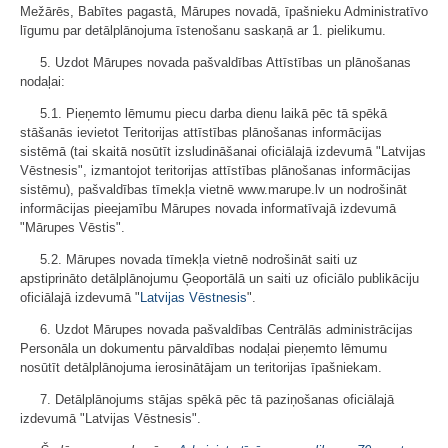
Mežārēs, Babītes pagastā, Mārupes novadā, īpašnieku Administratīvo
līgumu par detālplānojuma īstenošanu saskaņā ar 1. pielikumu.
5. Uzdot Mārupes novada pašvaldības Attīstības un plānošanas
nodaļai:
5.1. Pieņemto lēmumu piecu darba dienu laikā pēc tā spēkā
stāšanās ievietot Teritorijas attīstības plānošanas informācijas
sistēmā (tai skaitā nosūtīt izsludināšanai oficiālajā izdevumā "Latvijas
Vēstnesis", izmantojot teritorijas attīstības plānošanas informācijas
sistēmu), pašvaldības tīmekļa vietnē www.marupe.lv un nodrošināt
informācijas pieejamību Mārupes novada informatīvajā izdevumā
"Mārupes Vēstis".
5.2. Mārupes novada tīmekļa vietnē nodrošināt saiti uz
apstiprināto detālplānojumu Ģeoportālā un saiti uz oficiālo publikāciju
oficiālajā izdevumā "
Latvijas Vēstnesis
".
6. Uzdot Mārupes novada pašvaldības Centrālās administrācijas
Personāla un dokumentu pārvaldības nodaļai pieņemto lēmumu
nosūtīt detālplānojuma ierosinātājam un teritorijas īpašniekam.
7. Detālplānojums stājas spēkā pēc tā paziņošanas oficiālajā
izdevumā "Latvijas Vēstnesis".