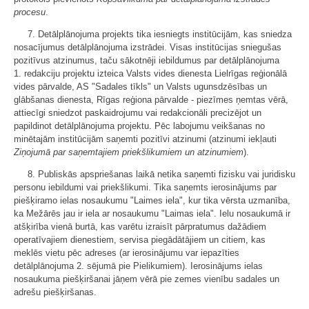
procesu
.
7. Detālplānojuma projekts tika iesniegts institūcijām, kas sniedza
nosacījumus detālplānojuma izstrādei. Visas institūcijas sniegušas
pozitīvus atzinumus, taču sākotnēji iebildumus par detālplānojuma
1. redakciju projektu izteica Valsts vides dienesta Lielrīgas reģionālā
vides pārvalde, AS "Sadales tīkls" un Valsts ugunsdzēsības un
glābšanas dienesta, Rīgas reģiona pārvalde - piezīmes ņemtas vērā,
attiecīgi sniedzot paskaidrojumu vai redakcionāli precizējot un
papildinot detālplānojuma projektu. Pēc labojumu veikšanas no
minētajām institūcijām saņemti pozitīvi atzinumi (atzinumi iekļauti
Ziņojumā par saņemtajiem priekšlikumiem un atzinumiem
).
8. Publiskās apspriešanas laikā netika saņemti fizisku vai juridisku
personu iebildumi vai priekšlikumi. Tika saņemts ierosinājums par
piešķiramo ielas nosaukumu "Laimes iela", kur tika vērsta uzmanība,
ka Mežārēs jau ir iela ar nosaukumu "Laimas iela". Ielu nosaukumā ir
atšķirība vienā burtā, kas varētu izraisīt pārpratumus dažādiem
operatīvajiem dienestiem, servisa piegādātājiem un citiem, kas
meklēs vietu pēc adreses (ar ierosinājumu var iepazīties
detālplānojuma 2. sējumā pie Pielikumiem). Ierosinājums ielas
nosaukuma piešķiršanai jāņem vērā pie zemes vienību sadales un
adrešu piešķiršanas.