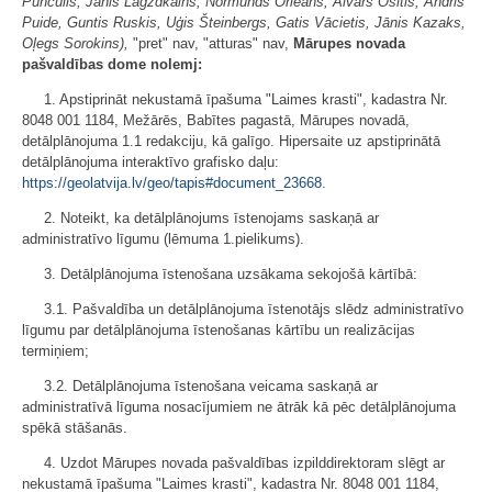
Punculis, Jānis Lagzdkalns, Normunds Orleāns, Aivars Osītis, Andris
Puide, Guntis Ruskis, Uģis Šteinbergs, Gatis Vācietis, Jānis Kazaks,
Oļegs Sorokins),
"pret" nav, "atturas" nav,
Mārupes novada
pašvaldības dome nolemj:
1. Apstiprināt nekustamā īpašuma "Laimes krasti", kadastra Nr.
8048 001 1184, Mežārēs, Babītes pagastā, Mārupes novadā,
detālplānojuma 1.1 redakciju, kā galīgo. Hipersaite uz apstiprinātā
detālplānojuma interaktīvo grafisko daļu:
https://geolatvija.lv/geo/tapis#document_23668
.
2. Noteikt, ka detālplānojums īstenojams saskaņā ar
administratīvo līgumu (lēmuma 1.pielikums).
3. Detālplānojuma īstenošana uzsākama sekojošā kārtībā:
3.1. Pašvaldība un detālplānojuma īstenotājs slēdz administratīvo
līgumu par detālplānojuma īstenošanas kārtību un realizācijas
termiņiem;
3.2. Detālplānojuma īstenošana veicama saskaņā ar
administratīvā līguma nosacījumiem ne ātrāk kā pēc detālplānojuma
spēkā stāšanās.
4. Uzdot Mārupes novada pašvaldības izpilddirektoram slēgt ar
nekustamā īpašuma "Laimes krasti", kadastra Nr. 8048 001 1184,