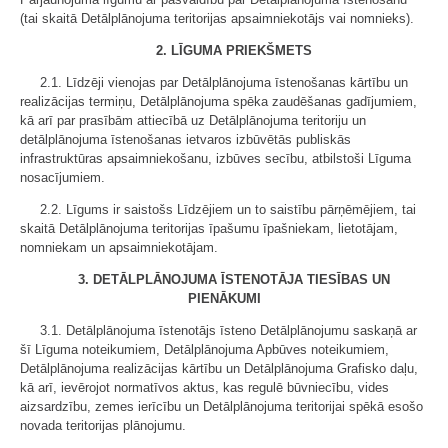
(tai skaitā Detālplānojuma teritorijas apsaimniekotājs vai nomnieks).
2. LĪGUMA PRIEKŠMETS
2.1. Līdzēji vienojas par Detālplānojuma īstenošanas kārtību un
realizācijas termiņu, Detālplānojuma spēka zaudēšanas gadījumiem,
kā arī par prasībām attiecībā uz Detālplānojuma teritoriju un
detālplānojuma īstenošanas ietvaros izbūvētās publiskās
infrastruktūras apsaimniekošanu, izbūves secību, atbilstoši Līguma
nosacījumiem.
2.2. Līgums ir saistošs Līdzējiem un to saistību pārņēmējiem, tai
skaitā Detālplānojuma teritorijas īpašumu īpašniekam, lietotājam,
nomniekam un apsaimniekotājam.
3. DETĀLPLĀNOJUMA ĪSTENOTĀJA TIESĪBAS UN
PIENĀKUMI
3.1. Detālplānojuma īstenotājs īsteno Detālplānojumu saskaņā ar
šī Līguma noteikumiem, Detālplānojuma Apbūves noteikumiem,
Detālplānojuma realizācijas kārtību un Detālplānojuma Grafisko daļu,
kā arī, ievērojot normatīvos aktus, kas regulē būvniecību, vides
aizsardzību, zemes ierīcību un Detālplānojuma teritorijai spēkā esošo
novada teritorijas plānojumu.