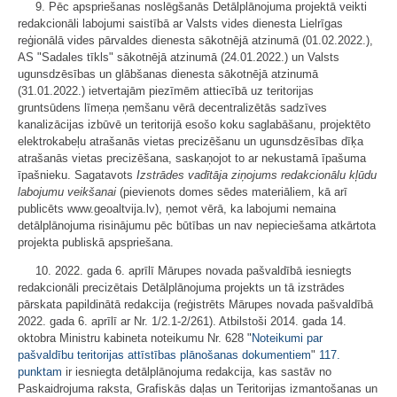
9. Pēc apspriešanas noslēgšanās Detālplānojuma projektā veikti
redakcionāli labojumi saistībā ar Valsts vides dienesta Lielrīgas
reģionālā vides pārvaldes dienesta sākotnējā atzinumā (01.02.2022.),
AS "Sadales tīkls" sākotnējā atzinumā (24.01.2022.) un Valsts
ugunsdzēsības un glābšanas dienesta sākotnējā atzinumā
(31.01.2022.) ietvertajām piezīmēm attiecībā uz teritorijas
gruntsūdens līmeņa ņemšanu vērā decentralizētās sadzīves
kanalizācijas izbūvē un teritorijā esošo koku saglabāšanu, projektēto
elektrokabeļu atrašanās vietas precizēšanu un ugunsdzēsības dīķa
atrašanās vietas precizēšana, saskaņojot to ar nekustamā īpašuma
īpašnieku. Sagatavots
Izstrādes vadītāja ziņojums redakcionālu kļūdu
labojumu veikšanai
(pievienots domes sēdes materiāliem, kā arī
publicēts www.geoaltvija.lv), ņemot vērā, ka labojumi nemaina
detālplānojuma risinājumu pēc būtības un nav nepieciešama atkārtota
projekta publiskā apspriešana.
10. 2022. gada 6. aprīlī Mārupes novada pašvaldībā iesniegts
redakcionāli precizētais Detālplānojuma projekts un tā izstrādes
pārskata papildinātā redakcija (reģistrēts Mārupes novada pašvaldībā
2022. gada 6. aprīlī ar Nr. 1/2.1-2/261). Atbilstoši 2014. gada 14.
oktobra Ministru kabineta noteikumu Nr. 628 "
Noteikumi par
pašvaldību teritorijas attīstības plānošanas dokumentiem
"
117.
punktam
ir iesniegta detālplānojuma redakcija, kas sastāv no
Paskaidrojuma raksta, Grafiskās daļas un Teritorijas izmantošanas un