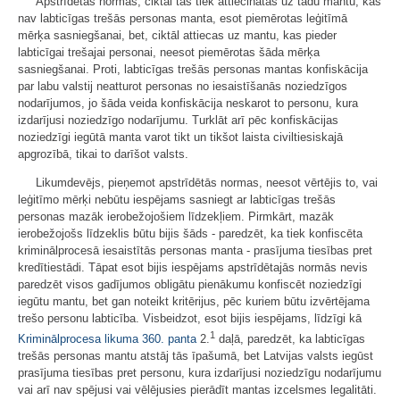
Apstrīdētās normas, ciktāl tās tiek attiecinātas uz tādu mantu, kas
nav labticīgas trešās personas manta, esot piemērotas leģitīmā
mērķa sasniegšanai, bet, ciktāl attiecas uz mantu, kas pieder
labticīgai trešajai personai, neesot piemērotas šāda mērķa
sasniegšanai. Proti, labticīgas trešās personas mantas konfiskācija
par labu valstij neatturot personas no iesaistīšanās noziedzīgos
nodarījumos, jo šāda veida konfiskācija neskarot to personu, kura
izdarījusi noziedzīgo nodarījumu. Turklāt arī pēc konfiskācijas
noziedzīgi iegūtā manta varot tikt un tikšot laista civiltiesiskajā
apgrozībā, tikai to darīšot valsts.
Likumdevējs, pieņemot apstrīdētās normas, neesot vērtējis to, vai
leģitīmo mērķi nebūtu iespējams sasniegt ar labticīgas trešās
personas mazāk ierobežojošiem līdzekļiem. Pirmkārt, mazāk
ierobežojošs līdzeklis būtu bijis šāds - paredzēt, ka tiek konfiscēta
kriminālprocesā iesaistītās personas manta - prasījuma tiesības pret
kredītiestādi. Tāpat esot bijis iespējams apstrīdētajās normās nevis
paredzēt visos gadījumos obligātu pienākumu konfiscēt noziedzīgi
iegūtu mantu, bet gan noteikt kritērijus, pēc kuriem būtu izvērtējama
trešo personu labticība. Visbeidzot, esot bijis iespējams, līdzīgi kā
1
Kriminālprocesa likuma
360. panta
2.
daļā, paredzēt, ka labticīgas
trešās personas mantu atstāj tās īpašumā, bet Latvijas valsts iegūst
prasījuma tiesības pret personu, kura izdarījusi noziedzīgu nodarījumu
vai arī nav spējusi vai vēlējusies pierādīt mantas izcelsmes legalitāti.