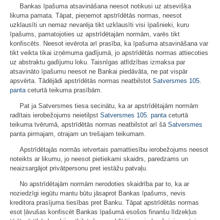
Bankas īpašuma atsavināšana neesot notikusi uz atsevišķa
likuma pamata. Tāpat, pieņemot apstrīdētās normas, neesot
uzklausīti un nemaz nevarēja tikt uzklausīti visi īpašnieki, kuru
īpašums, pamatojoties uz apstrīdētajām normām, varēs tikt
konfiscēts. Neesot ievērota arī prasība, ka īpašuma atsavināšana var
tikt veikta tikai izņēmuma gadījumā, jo apstrīdētās normas attiecoties
uz abstraktu gadījumu loku. Taisnīgas atlīdzības izmaksa par
atsavināto īpašumu neesot ne Bankai piedāvāta, ne pat vispār
apsvērta. Tādējādi apstrīdētās normas neatbilstot
Satversmes
105.
panta
ceturtā teikuma prasībām.
Pat ja Satversmes tiesa secinātu, ka ar apstrīdētajām normām
radītais ierobežojums neietilpst
Satversmes
105. panta
ceturtā
teikuma tvērumā, apstrīdētās normas neatbilstot arī šā
Satversmes
panta pirmajam, otrajam un trešajam teikumam.
Apstrīdētajās normās ietvertais pamattiesību ierobežojums neesot
noteikts ar likumu, jo neesot pietiekami skaidrs, paredzams un
neaizsargājot privātpersonu pret iestāžu patvaļu.
No apstrīdētajām normām nerodoties skaidrība par to, ka ar
noziedzīgi iegūtu mantu būtu jāsaprot Bankas īpašums, nevis
kreditora prasījuma tiesības pret Banku. Tāpat apstrīdētās normas
esot ļāvušas konfiscēt Bankas īpašumā esošos finanšu līdzekļus