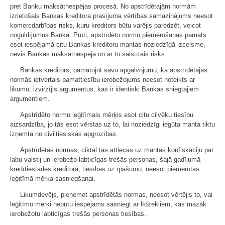
pret Banku maksātnespējas procesā. No apstrīdētajām normām
izrietošais Bankas kreditora prasījuma vērtības samazinājums neesot
komercdarbības risks, kuru kreditors būtu varējis paredzēt, veicot
noguldījumus Bankā. Proti, apstrīdēto normu piemērošanas pamats
esot iespējamā citu Bankas kreditoru mantas noziedzīgā izcelsme,
nevis Bankas maksātnespēja un ar to saistītais risks.
Bankas kreditors, pamatojot savu apgalvojumu, ka apstrīdētajās
normās ietvertais pamattiesību ierobežojums neesot noteikts ar
likumu, izvirzījis argumentus, kas ir identiski Bankas sniegtajiem
argumentiem.
Apstrīdēto normu leģitīmais mērķis esot citu cilvēku tiesību
aizsardzība, jo tās esot vērstas uz to, lai noziedzīgi iegūta manta tiktu
izņemta no civiltiesiskās apgrozības.
Apstrīdētās normas, ciktāl tās attiecas uz mantas konfiskāciju par
labu valstij un ierobežo labticīgas trešās personas, šajā gadījumā -
kredītiestādes kreditora, tiesības uz īpašumu, neesot piemērotas
leģitīmā mērķa sasniegšanai.
Likumdevējs, pieņemot apstrīdētās normas, neesot vērtējis to, vai
leģitīmo mērķi nebūtu iespējams sasniegt ar līdzekļiem, kas mazāk
ierobežotu labticīgas trešās personas tiesības.