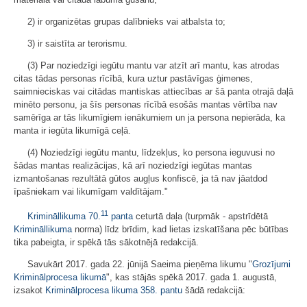
2) ir organizētas grupas dalībnieks vai atbalsta to;
3) ir saistīta ar terorismu.
(3) Par noziedzīgi iegūtu mantu var atzīt arī mantu, kas atrodas
citas tādas personas rīcībā, kura uztur pastāvīgas ģimenes,
saimnieciskas vai citādas mantiskas attiecības ar šā panta otrajā daļā
minēto personu, ja šīs personas rīcībā esošās mantas vērtība nav
samērīga ar tās likumīgiem ienākumiem un ja persona nepierāda, ka
manta ir iegūta likumīgā ceļā.
(4) Noziedzīgi iegūtu mantu, līdzekļus, ko persona ieguvusi no
šādas mantas realizācijas, kā arī noziedzīgi iegūtas mantas
izmantošanas rezultātā gūtos augļus konfiscē, ja tā nav jāatdod
īpašniekam vai likumīgam valdītājam."
11
Krimināllikuma
70.
panta
ceturtā daļa (turpmāk - apstrīdētā
Krimināllikuma
norma) līdz brīdim, kad lietas izskatīšana pēc būtības
tika pabeigta, ir spēkā tās sākotnējā redakcijā.
Savukārt 2017. gada 22. jūnijā Saeima pieņēma likumu "
Grozījumi
Kriminālprocesa likumā
", kas stājās spēkā 2017. gada 1. augustā,
izsakot
Kriminālprocesa likuma
358. pantu
šādā redakcijā: