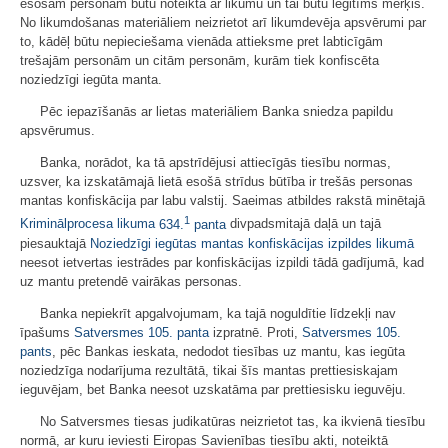
esošām personām būtu noteikta ar likumu un tai būtu leģitīms mērķis.
No likumdošanas materiāliem neizrietot arī likumdevēja apsvērumi par
to, kādēļ būtu nepieciešama vienāda attieksme pret labticīgām
trešajām personām un citām personām, kurām tiek konfiscēta
noziedzīgi iegūta manta.
Pēc iepazīšanās ar lietas materiāliem Banka sniedza papildu
apsvērumus.
Banka, norādot, ka tā apstrīdējusi attiecīgās tiesību normas,
uzsver, ka izskatāmajā lietā esošā strīdus būtība ir trešās personas
mantas konfiskācija par labu valstij. Saeimas atbildes rakstā minētajā
1
Kriminālprocesa likuma
634.
panta
divpadsmitajā daļā un tajā
piesauktajā
Noziedzīgi iegūtas mantas konfiskācijas izpildes likumā
neesot ietvertas iestrādes par konfiskācijas izpildi tādā gadījumā, kad
uz mantu pretendē vairākas personas.
Banka nepiekrīt apgalvojumam, ka tajā noguldītie līdzekļi nav
īpašums
Satversmes
105. panta
izpratnē. Proti,
Satversmes
105.
pants
, pēc Bankas ieskata, nedodot tiesības uz mantu, kas iegūta
noziedzīga nodarījuma rezultātā, tikai šīs mantas prettiesiskajam
ieguvējam, bet Banka neesot uzskatāma par prettiesisku ieguvēju.
No Satversmes tiesas judikatūras neizrietot tas, ka ikvienā tiesību
normā, ar kuru ieviesti Eiropas Savienības tiesību akti, noteiktā