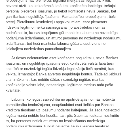
ierobežojums nav piemērots leģitīma mērķa sasniegšanai. Proti,
nevarot atzīt, ka izskatāmajā lietā tiek konfiscēts labticīgai trešajai
personai piederošs īpašums, jo tiekot konfiscēts nevis Bankas, bet
gan Bankas noguldītāju īpašums. Pamattiesību ierobežojums, tieši
pretēji Pieteikumu iesniedzēju apgalvojumiem, esot piemērots
līdzeklis leģitīmo mērķu sasniegšanai, jo apstrīdētās normas
nodrošinot to, ka nav iespējams gūt mantisku labumu no noziedzīga
nodarījuma izdarīšanas, un atturot personas no noziedzīgu nodarījumu
izdarīšanas, bet tieši mantiska labuma gūšana esot viens no
lielākajiem noziedzības pamudinātājiem.
Ar tiesas nolēmumiem esot konfiscēts noguldītāju, nevis Bankas
īpašums, un noguldītāju īpašums esot konfiscēts valsts labā tieši
saistībā ar noziedzīgi iegūtu līdzekļu legalizāciju lielā apmērā, kas
veikta, izmantojot Bankā atvērtos noguldītāju kontus. Tādējādi jebkurš
cits iznākums, kas nebūtu šādas noziedzīgi iegūtas mantas
konfiskācija valsts labā, nesasniegtu leģitīmos mērķus tādā pašā
kvalitātē.
Labums, ko iegūst sabiedrība no apstrīdētajās normās noteiktā
pamattiesību ierobežojuma, neapšaubāmi esot lielāks par Bankas
kreditora tiesībām uz īpašumu nodarīto kaitējumu. Ja šāda noziedzīgi
iegūta manta netiktu konfiscēta, tas, pēc Saeimas ieskata, nozīmētu
to, ka personas netiek atturētas no iesaistīšanās noziedzīgu
nodarījumu izdarīšanā, turklāt pavērtos lielāka iespēja legalizēt