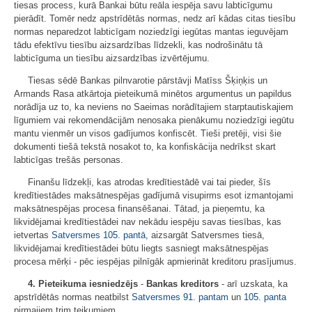
tiesas process, kurā Bankai būtu reāla iespēja savu labticīgumu
pierādīt. Tomēr nedz apstrīdētās normas, nedz arī kādas citas tiesību
normas neparedzot labticīgam noziedzīgi iegūtas mantas ieguvējam
tādu efektīvu tiesību aizsardzības līdzekli, kas nodrošinātu tā
labticīguma un tiesību aizsardzības izvērtējumu.
Tiesas sēdē Bankas pilnvarotie pārstāvji Matīss Šķiņķis un
Armands Rasa atkārtoja pieteikumā minētos argumentus un papildus
norādīja uz to, ka neviens no Saeimas norādītajiem starptautiskajiem
līgumiem vai rekomendācijām nenosaka pienākumu noziedzīgi iegūtu
mantu vienmēr un visos gadījumos konfiscēt. Tieši pretēji, visi šie
dokumenti tiešā tekstā nosakot to, ka konfiskācija nedrīkst skart
labticīgas trešās personas.
Finanšu līdzekļi, kas atrodas kredītiestādē vai tai pieder, šīs
kredītiestādes maksātnespējas gadījumā visupirms esot izmantojami
maksātnespējas procesa finansēšanai. Tātad, ja pieņemtu, ka
likvidējamai kredītiestādei nav nekādu iespēju savas tiesības, kas
ietvertas
Satversmes
105. pantā
, aizsargāt Satversmes tiesā,
likvidējamai kredītiestādei būtu liegts sasniegt maksātnespējas
procesa mērķi - pēc iespējas pilnīgāk apmierināt kreditoru prasījumus.
4. Pieteikuma iesniedzējs
-
Bankas kreditors
- arī uzskata, ka
apstrīdētās normas neatbilst
Satversmes
91. pantam
un
105. panta
pirmajiem trim teikumiem.