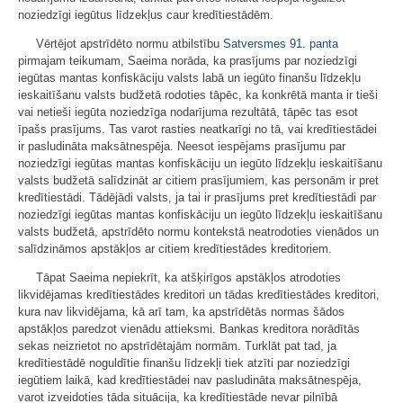
noziedzīgi iegūtus līdzekļus caur kredītiestādēm.
Vērtējot apstrīdēto normu atbilstību
Satversmes
91. panta
pirmajam teikumam, Saeima norāda, ka prasījums par noziedzīgi
iegūtas mantas konfiskāciju valsts labā un iegūto finanšu līdzekļu
ieskaitīšanu valsts budžetā rodoties tāpēc, ka konkrētā manta ir tieši
vai netieši iegūta noziedzīga nodarījuma rezultātā, tāpēc tas esot
īpašs prasījums. Tas varot rasties neatkarīgi no tā, vai kredītiestādei
ir pasludināta maksātnespēja. Neesot iespējams prasījumu par
noziedzīgi iegūtas mantas konfiskāciju un iegūto līdzekļu ieskaitīšanu
valsts budžetā salīdzināt ar citiem prasījumiem, kas personām ir pret
kredītiestādi. Tādējādi valsts, ja tai ir prasījums pret kredītiestādi par
noziedzīgi iegūtas mantas konfiskāciju un iegūto līdzekļu ieskaitīšanu
valsts budžetā, apstrīdēto normu kontekstā neatrodoties vienādos un
salīdzināmos apstākļos ar citiem kredītiestādes kreditoriem.
Tāpat Saeima nepiekrīt, ka atšķirīgos apstākļos atrodoties
likvidējamas kredītiestādes kreditori un tādas kredītiestādes kreditori,
kura nav likvidējama, kā arī tam, ka apstrīdētās normas šādos
apstākļos paredzot vienādu attieksmi. Bankas kreditora norādītās
sekas neizrietot no apstrīdētajām normām. Turklāt pat tad, ja
kredītiestādē noguldītie finanšu līdzekļi tiek atzīti par noziedzīgi
iegūtiem laikā, kad kredītiestādei nav pasludināta maksātnespēja,
varot izveidoties tāda situācija, ka kredītiestāde nevar pilnībā