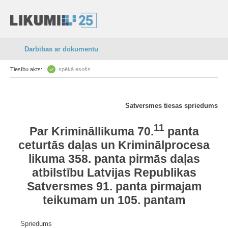
Darbības ar dokumentu
Tiesību akts:
spēkā esošs
Satversmes tiesas spriedums
11
Par
Krimināllikuma
70.
panta
ceturtās daļas un
Kriminālprocesa
likuma
358. panta
pirmās daļas
atbilstību
Latvijas Republikas
Satversmes
91. panta
pirmajam
teikumam un
105. pantam
Spriedums