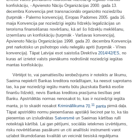
konfiskāciju, - Apvienoto Nāciju Organizācijas 2000. gada 13.
decembra Konvencija pret transnacionālo organizēto noziedzību
(turpmāk - Palermo konvencija), Eiropas Padomes 2005. gada 16.
maija Konvencija par noziedzīgi iegūtu līdzekļu legalizācijas un
terorisma finansēšanas novēršanu, kā arī šo līdzekļu meklēšanu,
izņemšanu un konfiskāciju (turpmāk - Varšavas konvencija),
Apvienoto Nāciju Organizācijas 1998. gada 20. decembra Konvencija
pret narkotisko un psihotropo vielu nelegālu apriti (turpmāk - Vīnes
konvencija). Tāpat Latvijai esot saistoša Direktīva
2014/42/ES
, no
kuras arī izrietot valsts pienākums nodrošināt noziedzīgi iegūtas
mantas konfiskāciju.
Vērtējot to, vai pamattiesību ierobežojums ir noteikts ar likumu,
Saeima nepiekrīt Bankas kreditora norādītajam, ka neesot saprotams
tas, ka par noziedzīgi iegūtu mantu būtu jāuzskata Bankā esošie
finanšu līdzekļi, nevis Bankas kreditora prasījuma tiesības pret
Banku. Apstrīdētās normas nenosakot to, kas ir noziedzīgi iegūta
11
manta, jo to skaidri nosakot
Krimināllikuma
70.
panta
pirmā daļa.
Tāpat apstrīdēto normu pieņemšanas apstākļi liecinot par to, ka tās
pieņemtas un izsludinātas
Satversmē
un Saeimas kārtības rullī
noteiktajā kārtībā. Lai gan pētījumi, sociālās ietekmes izvērtējums,
risku novērtēšanas pasākumi un citi analītiski instrumenti varot
uzlabot likumdošanas kvalitāti un veicināt tiesiskā regulējuma