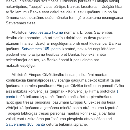
Bankai ir pienākums šos finanšu līdzekļus pārskaitīt Latvijas valstij
nekavējoties, "apejot" visus pārējos Bankas kreditorus. Tādējādi tikai
ar šo lēmumu Banka esot galīgi zaudējusi savu īpašumu un no šā
lēmuma esot skaitāms sešu mēnešu termiņš pieteikuma iesniegšanai
Satversmes tiesā.
Atbilstoši
Kredītiestāžu likuma
normām, Eiropas Savienības
tiesību aktu normām, kā arī tiesību doktrīnas un tiesu prakses
atziņām finanšu līdzekļi ar noguldījuma brīdi esot kļuvuši par Bankas
īpašumu
Satversmes
105. panta
izpratnē, savukārt noguldītājiem
piederot vien prasījuma tiesības pret Banku. Iepriekšminēto
neietekmējot arī tas, ka Banka šobrīd ir pasludināta par
maksātnespējīgu.
Atbilstoši Eiropas Cilvēktiesību tiesas judikatūrai mantas
konfiskācija kriminālprocesā vispārīgā gadījumā tiekot uzskatīta par
īpašuma kontroles pasākumu Eiropas Cilvēka tiesību un pamatbrīvību
aizsardzības konvencijas (turpmāk - Konvencija) Pirmā protokola
1.
panta
trešā teikuma izpratnē. Tomēr konfiskācijas piemērošanu
labticīgas trešās personas īpašumam Eiropas Cilvēktiesību tiesa
vērtējot kā īpašuma atņemšanu minētā panta otrā teikuma izpratnē.
Tādējādi labticīgas trešās personas mantas konfiskācija par labu
valstij esot uzskatāma par īpašuma piespiedu atsavināšanu arī
Satversmes
105. panta
ceturtā teikuma izpratnē.