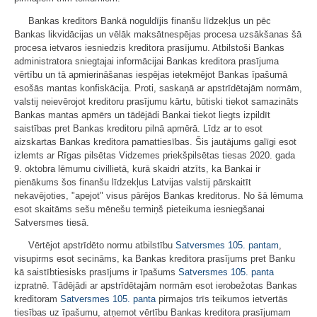
Bankas kreditors Bankā noguldījis finanšu līdzekļus un pēc
Bankas likvidācijas un vēlāk maksātnespējas procesa uzsākšanas šā
procesa ietvaros iesniedzis kreditora prasījumu. Atbilstoši Bankas
administratora sniegtajai informācijai Bankas kreditora prasījuma
vērtību un tā apmierināšanas iespējas ietekmējot Bankas īpašumā
esošās mantas konfiskācija. Proti, saskaņā ar apstrīdētajām normām,
valstij neievērojot kreditoru prasījumu kārtu, būtiski tiekot samazināts
Bankas mantas apmērs un tādējādi Bankai tiekot liegts izpildīt
saistības pret Bankas kreditoru pilnā apmērā. Līdz ar to esot
aizskartas Bankas kreditora pamattiesības. Šis jautājums galīgi esot
izlemts ar Rīgas pilsētas Vidzemes priekšpilsētas tiesas 2020. gada
9. oktobra lēmumu civillietā, kurā skaidri atzīts, ka Bankai ir
pienākums šos finanšu līdzekļus Latvijas valstij pārskaitīt
nekavējoties, "apejot" visus pārējos Bankas kreditorus. No šā lēmuma
esot skaitāms sešu mēnešu termiņš pieteikuma iesniegšanai
Satversmes tiesā.
Vērtējot apstrīdēto normu atbilstību
Satversmes
105. pantam
,
visupirms esot secināms, ka Bankas kreditora prasījums pret Banku
kā saistībtiesisks prasījums ir īpašums
Satversmes
105. panta
izpratnē. Tādējādi ar apstrīdētajām normām esot ierobežotas Bankas
kreditoram
Satversmes
105. panta
pirmajos trīs teikumos ietvertās
tiesības uz īpašumu, atņemot vērtību Bankas kreditora prasījumam