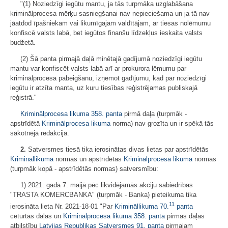
"(1) Noziedzīgi iegūtu mantu, ja tās turpmāka uzglabāšana
kriminālprocesa mērķu sasniegšanai nav nepieciešama un ja tā nav
jāatdod īpašniekam vai likumīgajam valdītājam, ar tiesas nolēmumu
konfiscē valsts labā, bet iegūtos finanšu līdzekļus ieskaita valsts
budžetā.
(2) Šā panta pirmajā daļā minētajā gadījumā noziedzīgi iegūtu
mantu var konfiscēt valsts labā arī ar prokurora lēmumu par
kriminālprocesa pabeigšanu, izņemot gadījumu, kad par noziedzīgi
iegūtu ir atzīta manta, uz kuru tiesības reģistrējamas publiskajā
reģistrā."
Kriminālprocesa likuma
358. panta
pirmā daļa (turpmāk -
apstrīdētā
Kriminālprocesa likuma
norma) nav grozīta un ir spēkā tās
sākotnējā redakcijā.
2.
Satversmes tiesā tika ierosinātas divas lietas par apstrīdētās
Krimināllikuma
normas un apstrīdētās
Kriminālprocesa likuma
normas
(turpmāk kopā - apstrīdētās normas) satversmību:
1) 2021. gada 7. maijā pēc likvidējamās akciju sabiedrības
"TRASTA KOMERCBANKA" (turpmāk - Banka) pieteikuma tika
11
ierosināta lieta Nr. 2021-18-01 "Par
Krimināllikuma
70.
panta
ceturtās daļas un
Kriminālprocesa likuma
358. panta
pirmās daļas
atbilstību
Latvijas Republikas Satversmes
91. panta
pirmajam