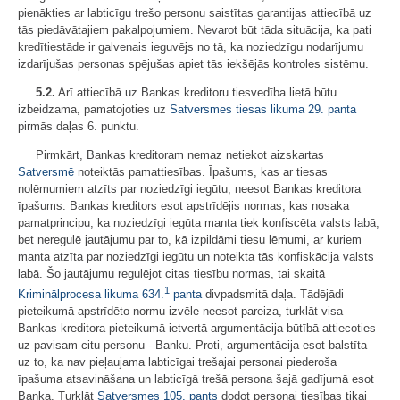
pienākties ar labticīgu trešo personu saistītas garantijas attiecībā uz
tās piedāvātajiem pakalpojumiem. Nevarot būt tāda situācija, ka pati
kredītiestāde ir galvenais ieguvējs no tā, ka noziedzīgu nodarījumu
izdarījušas personas spējušas apiet tās iekšējās kontroles sistēmu.
5.2.
Arī attiecībā uz Bankas kreditoru tiesvedība lietā būtu
izbeidzama, pamatojoties uz
Satversmes tiesas likuma
29. panta
pirmās daļas 6. punktu.
Pirmkārt, Bankas kreditoram nemaz netiekot aizskartas
Satversmē
noteiktās pamattiesības. Īpašums, kas ar tiesas
nolēmumiem atzīts par noziedzīgi iegūtu, neesot Bankas kreditora
īpašums. Bankas kreditors esot apstrīdējis normas, kas nosaka
pamatprincipu, ka noziedzīgi iegūta manta tiek konfiscēta valsts labā,
bet neregulē jautājumu par to, kā izpildāmi tiesu lēmumi, ar kuriem
manta atzīta par noziedzīgi iegūtu un noteikta tās konfiskācija valsts
labā. Šo jautājumu regulējot citas tiesību normas, tai skaitā
1
Kriminālprocesa likuma
634.
panta
divpadsmitā daļa. Tādējādi
pieteikumā apstrīdēto normu izvēle neesot pareiza, turklāt visa
Bankas kreditora pieteikumā ietvertā argumentācija būtībā attiecoties
uz pavisam citu personu - Banku. Proti, argumentācija esot balstīta
uz to, ka nav pieļaujama labticīgai trešajai personai piederoša
īpašuma atsavināšana un labticīgā trešā persona šajā gadījumā esot
Banka. Turklāt
Satversmes
105. pants
dodot personai tiesības tikai