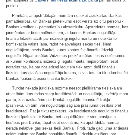
pamatojoties uz
Satversmes tiesas likuma
29. panta
pirmās daļas 6.
punktu.
Pirmkārt, ar apstrīdētajām normām netiekot aizskartas Bankas
pamattiesības, un Bankas pieteikums esot vērsts uz citu personu -
Bankas kreditoru - pamattiesību aizsardzību. Apstrīdētās normas, kas
piemērotas ar tiesu nolēmumiem, ar kuriem Bankas noguldītāju
finanšu līdzekļi atzīti par noziedzīgi iegūtu mantu un noteikta to
konfiskācija valsts labā, radot nelabvēlīgas sekas tieši šiem
noguldītājiem, nevis Bankai, kuras kontos šie finanšu līdzekļi
noguldīti. Rīgas pilsētas Vidzemes priekšpilsētas tiesas nolēmumos,
ar kuriem konfiscēta noziedzīgi iegūtā manta, nepārprotami esot
norādīts tas, ka par noziedzīgi iegūtiem tiek atzīti tieši finanšu
līdzekļi, kas glabājas noguldītāju kontos, nevis tas, ka tiktu konfiscēti
Bankas īpašumā esoši finanšu līdzekļi.
Turklāt nekāda juridiska nozīme neesot piešķirama tiesiskajām
attiecībām, kas rodas starp kredītiestādi un noguldītāju, izvērtējumam
par to, kas uzskatāms par Bankā noguldīto finanšu līdzekļu
īpašnieku, un tam, vai noguldītājs saglabā prasījuma tiesības pret
kredītiestādi. Pat ja tiktu uzskatīts, ka kredītiestādē noguldīto finanšu
līdzekļu īpašnieks ir Banka, bet noguldītājiem ir vien prasījuma
tiesības pret Banku, tāpat esot secināms, ka apstrīdētās normas
nerada nelabvēlīgas sekas tieši Bankai. Proti, tādā gadījumā ar tiesas
nolēmumiem par Bankā noguldīto finanšu līdzekļu atzīšanu par