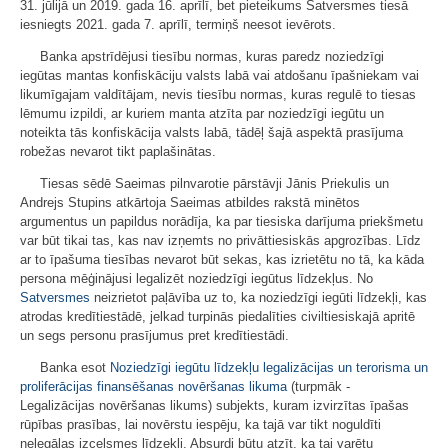
31. jūlijā un 2019. gada 16. aprīlī, bet pieteikums Satversmes tiesā
iesniegts 2021. gada 7. aprīlī, termiņš neesot ievērots.
Banka apstrīdējusi tiesību normas, kuras paredz noziedzīgi
iegūtas mantas konfiskāciju valsts labā vai atdošanu īpašniekam vai
likumīgajam valdītājam, nevis tiesību normas, kuras regulē to tiesas
lēmumu izpildi, ar kuriem manta atzīta par noziedzīgi iegūtu un
noteikta tās konfiskācija valsts labā, tādēļ šajā aspektā prasījuma
robežas nevarot tikt paplašinātas.
Tiesas sēdē Saeimas pilnvarotie pārstāvji Jānis Priekulis un
Andrejs Stupins atkārtoja Saeimas atbildes rakstā minētos
argumentus un papildus norādīja, ka par tiesiska darījuma priekšmetu
var būt tikai tas, kas nav izņemts no privāttiesiskās apgrozības. Līdz
ar to īpašuma tiesības nevarot būt sekas, kas izrietētu no tā, ka kāda
persona mēģinājusi legalizēt noziedzīgi iegūtus līdzekļus. No
Satversmes
neizrietot paļāvība uz to, ka noziedzīgi iegūti līdzekļi, kas
atrodas kredītiestādē, jelkad turpinās piedalīties civiltiesiskajā apritē
un segs personu prasījumus pret kredītiestādi.
Banka esot
Noziedzīgi iegūtu līdzekļu legalizācijas un terorisma un
proliferācijas finansēšanas novēršanas likuma
(turpmāk -
Legalizācijas novēršanas likums) subjekts, kuram izvirzītas īpašas
rūpības prasības, lai novērstu iespēju, ka tajā var tikt noguldīti
nelegālas izcelsmes līdzekļi. Absurdi būtu atzīt, ka tai varētu