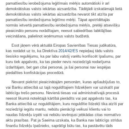
pamattiesību ierobežojuma leģitīmais mērķis automātiski ir arī
demokrātiskas valsts iekārtas aizsardzība. Tādējādi izskatāmajā lietā
demokrātiskas valsts iekārtas aizsardzība nevarot tikt atzīta par
pamattiesību ierobežojuma leģitīmo mērķi. Tāpat apstrīdētajās
normās ietvertā pamattiesību ierobežojuma mērķis, pretēji atsevišķu
pieaicināto personu norādītajam, neesot sabiedrības labklājības
veicināšana, palielinot ieņēmumus valsts budžetā.
Esot jāņem vērā aktuālā Eiropas Savienības Tiesas judikatūra,
kas norādot uz to, ka Direktīva
2014/42/ES
nepieļauj tādu valsts
tiesisko regulējumu, ka par labu valstij varētu konfiscēt īpašumu, par
kuru tiek apgalvots, ka tas pieder nevis noziedzīgā nodarījuma
izdarītājam, bet gan citai personai, ja šai personai nav iespējas
piedalīties konfiskācijas procedūrā.
Nevarot piekrist pieaicinātajām personām, kuras apšaubījušas to,
vai Banku attiecībā uz tajā noguldītajiem līdzekļiem var uzskatīt par
labticīgu trešo personu. Nevienā tiesas vai administratīvajā procesā
neesot likumā noteiktajā kārtībā pierādīts vai pat apgalvots tas, ka
Banka attiecībā uz noguldītājiem, kuru noguldītie līdzekļi tika atzīti par
noziedzīgi iegūtu mantu, nebūtu pienācīgi veikusi klientu vai to
naudas līdzekļu izpēti vai nebūtu ievērojusi jebkādas citas normatīvo
aktu prasības. Pat ja Saeima uzskata, ka Banka nav labticīgs strīdus
finanšu līdzekļu īpašnieks, saprātīgi būtu tas, ka pastāvētu tāds