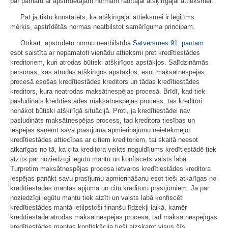
par pamatu ar apstrīdētajām normām radītajai atšķirīgajai attieksmei.
Pat ja tiktu konstatēts, ka atšķirīgajai attieksmei ir leģitīms
mērķis, apstrīdētās normas neatbilstot samērīguma principam.
Otrkārt, apstrīdēto normu neatbilstība
Satversmes
91. pantam
esot saistīta ar nepamatoti vienādu attieksmi pret kredītiestādes
kreditoriem, kuri atrodas būtiski atšķirīgos apstākļos. Salīdzināmās
personas, kas atrodas atšķirīgos apstākļos, esot maksātnespējas
procesā esošas kredītiestādes kreditors un tādas kredītiestādes
kreditors, kura neatrodas maksātnespējas procesā. Brīdī, kad tiek
pasludināts kredītiestādes maksātnespējas process, tās kreditori
nonākot būtiski atšķirīgā situācijā. Proti, ja kredītiestādei nav
pasludināts maksātnespējas process, tad kreditora tiesības un
iespējas saņemt sava prasījuma apmierinājumu neietekmējot
kredītiestādes attiecības ar citiem kreditoriem, tai skaitā neesot
atkarīgas no tā, ka cita kreditora veikts noguldījums kredītiestādē tiek
atzīts par noziedzīgi iegūtu mantu un konfiscēts valsts labā.
Turpretim maksātnespējas procesa ietvaros kredītiestādes kreditora
iespējas panākt savu prasījumu apmierināšanu esot tieši atkarīgas no
kredītiestādes mantas apjoma un citu kreditoru prasījumiem. Ja par
noziedzīgi iegūtu mantu tiek atzīti un valsts labā konfiscēti
kredītiestādes mantā ietilpstoši finanšu līdzekļi laikā, kamēr
kredītiestāde atrodas maksātnespējas procesā, tad maksātnespējīgās
kredītiestādes mantas konfiskācija tieši aizskarot visus šīs