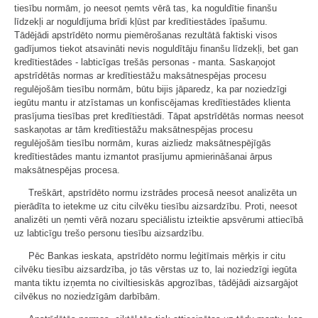
tiesību normām, jo neesot ņemts vērā tas, ka noguldītie finanšu
līdzekļi ar noguldījuma brīdi kļūst par kredītiestādes īpašumu.
Tādējādi apstrīdēto normu piemērošanas rezultātā faktiski visos
gadījumos tiekot atsavināti nevis noguldītāju finanšu līdzekļi, bet gan
kredītiestādes - labticīgas trešās personas - manta. Saskaņojot
apstrīdētās normas ar kredītiestāžu maksātnespējas procesu
regulējošām tiesību normām, būtu bijis jāparedz, ka par noziedzīgi
iegūtu mantu ir atzīstamas un konfiscējamas kredītiestādes klienta
prasījuma tiesības pret kredītiestādi. Tāpat apstrīdētās normas neesot
saskaņotas ar tām kredītiestāžu maksātnespējas procesu
regulējošām tiesību normām, kuras aizliedz maksātnespējīgās
kredītiestādes mantu izmantot prasījumu apmierināšanai ārpus
maksātnespējas procesa.
Treškārt, apstrīdēto normu izstrādes procesā neesot analizēta un
pierādīta to ietekme uz citu cilvēku tiesību aizsardzību. Proti, neesot
analizēti un ņemti vērā nozaru speciālistu izteiktie apsvērumi attiecībā
uz labticīgu trešo personu tiesību aizsardzību.
Pēc Bankas ieskata, apstrīdēto normu leģitīmais mērķis ir citu
cilvēku tiesību aizsardzība, jo tās vērstas uz to, lai noziedzīgi iegūta
manta tiktu izņemta no civiltiesiskās apgrozības, tādējādi aizsargājot
cilvēkus no noziedzīgām darbībām.