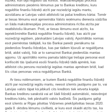
līdzekļi, kuri bija noguldīti tās kontos. Maksātnespējas procesa
administrators pieņēmis lēmumus par to Bankas kreditoru, kuru
noguldītie finanšu līdzekļi atzīti par noziedzīgi iegūtu mantu,
aizstāšanu ar Latvijas valsti atbilstoši tai pašai kreditoru kārtai. Tomēr
ar tiesas lēmumu esot apmierināta Valsts ieņēmumu dienesta sūdzība
un šāda maksātnespējas procesa administratora rīcība atzīta par
neatbilstošu likumam. Proti, ar tiesas lēmumu esot atzīts, ka
iepriekšminētie Bankā noguldītie finanšu līdzekļi, kas atzīti par
noziedzīgi iegūtiem, pārskaitāmi Latvijas valstij. Apstrīdētās normas
esot piemērotas tādējādi, ka tās Bankai paredz pienākumu tai
piederošos finanšu līdzekļus, kas par tādiem kļuvuši ar noguldījuma
brīdi, atdot valstij, līdz ar to samazinot Bankai piederošās mantas
apjomu. Uz apstrīdēto normu pamata labticīgai trešajai personai esot
konfiscēti tās īpašumā esoši finanšu līdzekļi tādā apmērā, kas
atbilstot citu personu noziedzīgi iegūtas mantas apmēram brīdī, kad
šīs citas personas veica noguldījumus Bankā.
Ar tiesu nolēmumiem, ar kuriem Bankā noguldītie finanšu līdzekļi
atzīti par noziedzīgi iegūtu mantu, neesot izlemts jautājums par to, vai
Latvijas valsts tāpat kā jebkurš cits kreditors tiek ietverta kopējā
Bankas kreditoru sarakstā vai arī šādi līdzekļi automātiski, neievērojot
kreditoru kārtu, tiek pārskaitīti valsts budžetā. Šis jautājums galīgi
esot izlemts ar Rīgas pilsētas Vidzemes priekšpilsētas tiesas 2020.
gada 9. oktobra lēmumu civillietā, ar kuru esot skaidri atzīts tas, ka