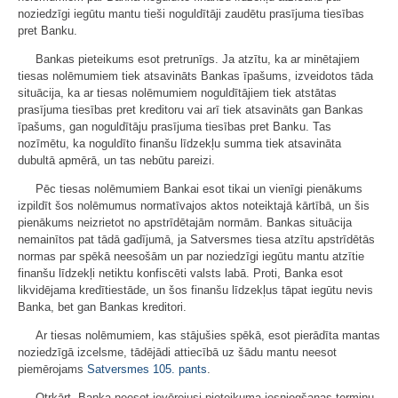
noziedzīgi iegūtu mantu tieši noguldītāji zaudētu prasījuma tiesības
pret Banku.
Bankas pieteikums esot pretrunīgs. Ja atzītu, ka ar minētajiem
tiesas nolēmumiem tiek atsavināts Bankas īpašums, izveidotos tāda
situācija, ka ar tiesas nolēmumiem noguldītājiem tiek atstātas
prasījuma tiesības pret kreditoru vai arī tiek atsavināts gan Bankas
īpašums, gan noguldītāju prasījuma tiesības pret Banku. Tas
nozīmētu, ka noguldīto finanšu līdzekļu summa tiek atsavināta
dubultā apmērā, un tas nebūtu pareizi.
Pēc tiesas nolēmumiem Bankai esot tikai un vienīgi pienākums
izpildīt šos nolēmumus normatīvajos aktos noteiktajā kārtībā, un šis
pienākums neizrietot no apstrīdētajām normām. Bankas situācija
nemainītos pat tādā gadījumā, ja Satversmes tiesa atzītu apstrīdētās
normas par spēkā neesošām un par noziedzīgi iegūtu mantu atzītie
finanšu līdzekļi netiktu konfiscēti valsts labā. Proti, Banka esot
likvidējama kredītiestāde, un šos finanšu līdzekļus tāpat iegūtu nevis
Banka, bet gan Bankas kreditori.
Ar tiesas nolēmumiem, kas stājušies spēkā, esot pierādīta mantas
noziedzīgā izcelsme, tādējādi attiecībā uz šādu mantu neesot
piemērojams
Satversmes
105. pants
.
Otrkārt, Banka neesot ievērojusi pieteikuma iesniegšanas termiņu.