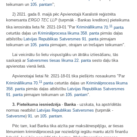
teikumam un
105. pantam
";
2) 2021. gada 8. maijā pēc Apvienotajā Karalistē reģistrēta
komersanta
ERGO TEC LLP
(turpmāk - Bankas kreditors) pieteikuma
11
tika ierosināta lieta Nr. 2021-19-01 "Par
Krimināllikuma
70.
panta
ceturtās daļas un
Kriminālprocesa likuma
358. panta
pirmās daļas
atbilstību
Latvijas Republikas Satversmes
91. panta
pirmajam
teikumam un
105. panta
pirmajam, otrajam un trešajam teikumam".
Lai veicinātu šo lietu vispusīgāku un ātrāku iztiesāšanu, tās
saskaņā ar
Satversmes tiesas likuma
22. panta
sesto daļu tika
apvienotas vienā lietā.
Apvienotajai lietai Nr. 2021-18-01 tika piešķirts nosaukums "Par
11
Krimināllikuma
70.
panta
ceturtās daļas un
Kriminālprocesa likuma
358. panta
pirmās daļas atbilstību
Latvijas Republikas Satversmes
91. panta
pirmajam teikumam un
105. pantam
".
3. Pieteikuma iesniedzēja
-
Banka
- uzskata, ka apstrīdētās
normas neatbilst
Latvijas Republikas Satversmes
(turpmāk -
Satversme
)
91.
un
105. pantam
.
Pēc tam, kad Banka tika atzīta par maksātnespējīgu, ar tiesas
lēmumiem kriminālprocesā par noziedzīgi iegūtu mantu atzīti finanšu