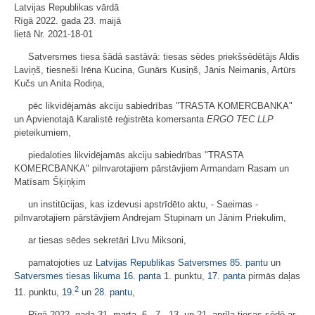
Latvijas Republikas vārdā
Rīgā 2022. gada 23. maijā
lietā Nr. 2021-18-01
Satversmes tiesa šādā sastāvā: tiesas sēdes priekšsēdētājs Aldis
Laviņš, tiesneši Irēna Kucina, Gunārs Kusiņš, Jānis Neimanis, Artūrs
Kučs un Anita Rodiņa,
pēc likvidējamās akciju sabiedrības "TRASTA KOMERCBANKA"
un Apvienotajā Karalistē reģistrēta komersanta
ERGO TEC LLP
pieteikumiem,
piedaloties likvidējamās akciju sabiedrības "TRASTA
KOMERCBANKA" pilnvarotajiem pārstāvjiem Armandam Rasam un
Matīsam Šķiņķim
un institūcijas, kas izdevusi apstrīdēto aktu, - Saeimas -
pilnvarotajiem pārstāvjiem Andrejam Stupinam un Jānim Priekulim,
ar tiesas sēdes sekretāri Līvu Miksoni,
pamatojoties uz
Latvijas Republikas Satversmes
85. pantu
un
Satversmes tiesas likuma
16. panta
1. punktu,
17. panta
pirmās daļas
2
11. punktu,
19.
un
28. pantu
,
Rīgā 2022. gada 31. marta, 6., 7., 13. un 21. aprīļa tiesas sēdē ar