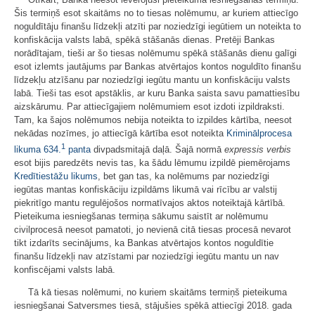
Šis termiņš esot skaitāms no to tiesas nolēmumu, ar kuriem attiecīgo
noguldītāju finanšu līdzekļi atzīti par noziedzīgi iegūtiem un noteikta to
konfiskācija valsts labā, spēkā stāšanās dienas. Pretēji Bankas
norādītajam, tieši ar šo tiesas nolēmumu spēkā stāšanās dienu galīgi
esot izlemts jautājums par Bankas atvērtajos kontos noguldīto finanšu
līdzekļu atzīšanu par noziedzīgi iegūtu mantu un konfiskāciju valsts
labā. Tieši tas esot apstāklis, ar kuru Banka saista savu pamattiesību
aizskārumu. Par attiecīgajiem nolēmumiem esot izdoti izpildraksti.
Tam, ka šajos nolēmumos nebija noteikta to izpildes kārtība, neesot
nekādas nozīmes, jo attiecīgā kārtība esot noteikta
Kriminālprocesa
1
likuma
634.
panta
divpadsmitajā daļā. Šajā normā
expressis verbis
esot bijis paredzēts nevis tas, ka šādu lēmumu izpildē piemērojams
Kredītiestāžu likums
, bet gan tas, ka nolēmums par noziedzīgi
iegūtas mantas konfiskāciju izpildāms likumā vai rīcību ar valstij
piekritīgo mantu regulējošos normatīvajos aktos noteiktajā kārtībā.
Pieteikuma iesniegšanas termiņa sākumu saistīt ar nolēmumu
civilprocesā neesot pamatoti, jo nevienā citā tiesas procesā nevarot
tikt izdarīts secinājums, ka Bankas atvērtajos kontos noguldītie
finanšu līdzekļi nav atzīstami par noziedzīgi iegūtu mantu un nav
konfiscējami valsts labā.
Tā kā tiesas nolēmumi, no kuriem skaitāms termiņš pieteikuma
iesniegšanai Satversmes tiesā, stājušies spēkā attiecīgi 2018. gada