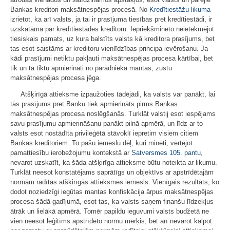
Bankas kreditori maksātnespējas procesā. No
Kredītiestāžu likuma
izrietot, ka arī valsts, ja tai ir prasījuma tiesības pret kredītiestādi, ir
uzskatāma par kredītiestādes kreditoru. Iepriekšminēto neietekmējot
tiesiskais pamats, uz kura balstīts valsts kā kreditora prasījums, bet
tas esot saistāms ar kreditoru vienlīdzības principa ievērošanu. Ja
kādi prasījumi netiktu pakļauti maksātnespējas procesa kārtībai, bet
tik un tā tiktu apmierināti no parādnieka mantas, zustu
maksātnespējas procesa jēga.
Atšķirīgā attieksme izpaužoties tādējādi, ka valsts var panākt, lai
tās prasījums pret Banku tiek apmierināts pirms Bankas
maksātnespējas procesa noslēgšanās. Turklāt valstij esot iespējams
savu prasījumu apmierināšanu panākt pilnā apmērā, un līdz ar to
valsts esot nostādīta privileģētā stāvoklī iepretim visiem citiem
Bankas kreditoriem. To pašu iemeslu dēļ, kuri minēti, vērtējot
pamattiesību ierobežojumu kontekstā ar
Satversmes
105. pantu
,
nevarot uzskatīt, ka šāda atšķirīga attieksme būtu noteikta ar likumu.
Turklāt neesot konstatējams saprātīgs un objektīvs ar apstrīdētajām
normām radītās atšķirīgās attieksmes iemesls. Vienīgais rezultāts, ko
dodot noziedzīgi iegūtas mantas konfiskācija ārpus maksātnespējas
procesa šādā gadījumā, esot tas, ka valsts saņem finanšu līdzekļus
ātrāk un lielākā apmērā. Tomēr papildu ieguvumi valsts budžetā ne
vien neesot leģitīms apstrīdēto normu mērķis, bet arī nevarot kalpot