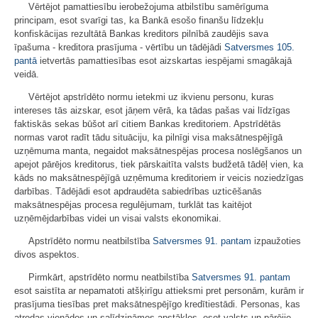
Vērtējot pamattiesību ierobežojuma atbilstību samērīguma
principam, esot svarīgi tas, ka Bankā esošo finanšu līdzekļu
konfiskācijas rezultātā Bankas kreditors pilnībā zaudējis sava
īpašuma - kreditora prasījuma - vērtību un tādējādi
Satversmes
105.
pantā
ietvertās pamattiesības esot aizskartas iespējami smagākajā
veidā.
Vērtējot apstrīdēto normu ietekmi uz ikvienu personu, kuras
intereses tās aizskar, esot jāņem vērā, ka tādas pašas vai līdzīgas
faktiskās sekas būšot arī citiem Bankas kreditoriem. Apstrīdētās
normas varot radīt tādu situāciju, ka pilnīgi visa maksātnespējīgā
uzņēmuma manta, negaidot maksātnespējas procesa noslēgšanos un
apejot pārējos kreditorus, tiek pārskaitīta valsts budžetā tādēļ vien, ka
kāds no maksātnespējīgā uzņēmuma kreditoriem ir veicis noziedzīgas
darbības. Tādējādi esot apdraudēta sabiedrības uzticēšanās
maksātnespējas procesa regulējumam, turklāt tas kaitējot
uzņēmējdarbības videi un visai valsts ekonomikai.
Apstrīdēto normu neatbilstība
Satversmes
91. pantam
izpaužoties
divos aspektos.
Pirmkārt, apstrīdēto normu neatbilstība
Satversmes
91. pantam
esot saistīta ar nepamatoti atšķirīgu attieksmi pret personām, kurām ir
prasījuma tiesības pret maksātnespējīgo kredītiestādi. Personas, kas
atrodas vienādos un salīdzināmos apstākļos, esot valsts un pārējie