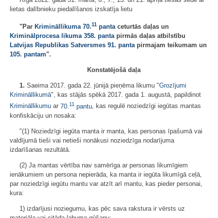
lietas dalībnieku piedalīšanos izskatīja lietu
11
"Par
Krimināllikuma
70.
panta
ceturtās daļas un
Kriminālprocesa likuma
358. panta
pirmās daļas atbilstību
Latvijas Republikas Satversmes
91. panta
pirmajam teikumam un
105. pantam
".
Konstatējošā daļa
1.
Saeima 2017. gada 22. jūnijā pieņēma likumu "
Grozījumi
Krimināllikumā
", kas stājās spēkā 2017. gada 1. augustā, papildinot
11
Krimināllikumu
ar
70.
pantu
, kas regulē noziedzīgi iegūtas mantas
konfiskāciju un nosaka:
"(1) Noziedzīgi iegūta manta ir manta, kas personas īpašumā vai
valdījumā tieši vai netieši nonākusi noziedzīga nodarījuma
izdarīšanas rezultātā.
(2) Ja mantas vērtība nav samērīga ar personas likumīgiem
ienākumiem un persona nepierāda, ka manta ir iegūta likumīgā ceļā,
par noziedzīgi iegūtu mantu var atzīt arī mantu, kas pieder personai,
kura:
1) izdarījusi noziegumu, kas pēc sava rakstura ir vērsts uz
materiāla vai citāda labuma gūšanu;