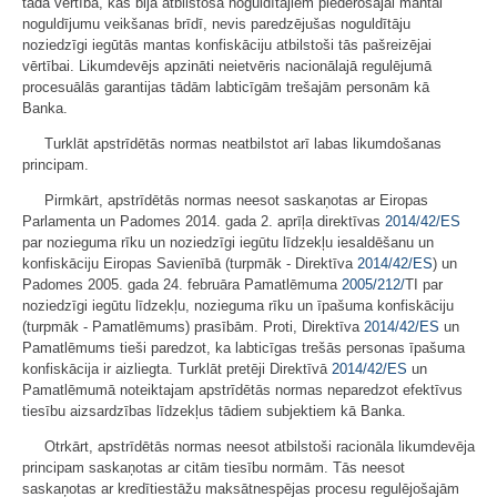
tādā vērtībā, kas bija atbilstoša noguldītājiem piederošajai mantai
noguldījumu veikšanas brīdī, nevis paredzējušas noguldītāju
noziedzīgi iegūtās mantas konfiskāciju atbilstoši tās pašreizējai
vērtībai. Likumdevējs apzināti neietvēris nacionālajā regulējumā
procesuālās garantijas tādām labticīgām trešajām personām kā
Banka.
Turklāt apstrīdētās normas neatbilstot arī labas likumdošanas
principam.
Pirmkārt, apstrīdētās normas neesot saskaņotas ar Eiropas
Parlamenta un Padomes 2014. gada 2. aprīļa direktīvas
2014/42/ES
par nozieguma rīku un noziedzīgi iegūtu līdzekļu iesaldēšanu un
konfiskāciju Eiropas Savienībā (turpmāk - Direktīva
2014/42/ES
) un
Padomes 2005. gada 24. februāra Pamatlēmuma
2005/212/
TI par
noziedzīgi iegūtu līdzekļu, nozieguma rīku un īpašuma konfiskāciju
(turpmāk - Pamatlēmums) prasībām. Proti, Direktīva
2014/42/ES
un
Pamatlēmums tieši paredzot, ka labticīgas trešās personas īpašuma
konfiskācija ir aizliegta. Turklāt pretēji Direktīvā
2014/42/ES
un
Pamatlēmumā noteiktajam apstrīdētās normas neparedzot efektīvus
tiesību aizsardzības līdzekļus tādiem subjektiem kā Banka.
Otrkārt, apstrīdētās normas neesot atbilstoši racionāla likumdevēja
principam saskaņotas ar citām tiesību normām. Tās neesot
saskaņotas ar kredītiestāžu maksātnespējas procesu regulējošajām