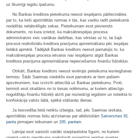
uz likumīgi iegūtu īpašumu.
No Bankas kreditora pieteikuma neesot iespējams pārliecināties
par to, ka tieši apstrīdētās normas ir tās, kas varētu radīt pieteikumā
norādītās nelabvēlīgās sekas. Pieteikumam esot pievienots
dokuments, no kura izrietot, ka maksātnespējas procesa
administrators veic vairākas darbības, kas vērstas uz to, lai šajā
procesā nodrošinātu kreditora prasījuma apmierināšanu pēc iespējas
lielākā apmērā. Tādējādi Bankas kreditors neesot pamatojis to, ka
maksātnespējas procesa ietvaros nav iespējams atgūt Bankas
kreditora prasījuma apmierināšanai nepieciešamos finanšu līdzekļus.
Otrkārt, Bankas kreditors neesot ievērojis pieteikuma iesniegšanas
termiņu. Šāds Saeimas viedoklis esot pamatots ar tiem pašiem
apsvērumiem, kas izvirzīti attiecībā uz Bankas pieteikumu. Proti,
termiņš esot skaitāms no to tiesas nolēmumu, ar kuriem attiecīgo
noguldītāju finanšu līdzekļi atzīti par noziedzīgi iegūtiem un noteikta to
konfiskācija valsts labā, spēkā stāšanās dienas.
Ja tiesvedība lietā netiktu izbeigta, tad, pēc Saeimas ieskata,
apstrīdētās normas būtu atzīstamas par atbilstošām
Satversmes
91.
panta
pirmajam teikumam un
105. pantam
.
Latvijai esot saistoši vairāki starptautiskie līgumi, no kuriem
izrietot valsts pienākums nodrošināt noziedzīgi iegūtas mantas