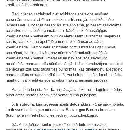
kredītiestādes kreditorus.
Šādu vienādu attieksmi pret atšķirīgos apstākļos esošām
personām nevarot atzīt par noteiktu ar likumu jau iepriekšminēto
iemeslu dēļ. Turklāt tā neesot arī attaisnojama, jo neesot saskatāms
objektīvs un racionāls pamats tam, kādēļ maksātnespējīgas
kredītiestādes kreditoriem būtu kā vienīgajiem jāuzņemas negatīvās
sekas, kas izriet no apstrīdēto normu piemērošanas šādai
kredītiestādei. Ņemot vērā apstrīdēto normu izstrādes gaitu, esot
secināms, ka likumdevējs nav ņēmis vērā maksātnespējīgās
kredītiestādes kreditoru intereses un nav apsvēris sekas, ko
apstrīdētās normas radīs šādā situācijā. Taču likumdevējam esot bijis
pienākums izstrādāt tādas tiesību normas, kas diferencētu apstrīdēto
normu radītās sekas atkarībā no tā, vai tiek konfiscēta kredītiestādes
manta un vai kredītiestāde atrodas maksātnespējas procesā.
Pat ja tiktu konstatēts, ka vienādajai attieksmei ir leģitīms mērķis,
apstrīdētās normas neatbilstot samērīguma principam.
5. Institūcija, kas izdevusi apstrīdētos aktus,
-
Saeima
- norāda,
ka tiesvedība lietā gan attiecībā uz Banku, gan Bankas kreditoru
(turpmāk arī - Pieteikumu iesniedzēji) būtu izbeidzama.
5.1.
Attiecībā uz Banku tiesvedība lietā būtu izbeidzama,