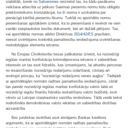
stabilitāti, tomēr no
Satversmes
neizrietot tas, ka šādu pasākumu
veikšana attiecībā uz jebkuru Saeimas pieņemtu normu būtu obligāts
priekšnoteikums konstatācijai, ka šī norma ir uzskatāma par
pienācīgā kārtībā pieņemtu likumu. Turklāt no apstrīdēto normu
pieņemšanas apstākļiem izrietot, ka to pieņemšanā ir ievēroti ne vien
vairāki starptautiskie tiesību dokumenti, bet arī dažādi pētījumi. Tas,
vai apstrīdētās normas atbilst Direktīvas
2014/42/ES
prasībām,
neesot izvērtējams konkrētā pamattiesību ierobežojuma izvērtēšanas
metodoloģijas elementa ietvaros.
No Eiropas Cilvēktiesību tiesas judikatūras izrietot, ka noziedzīgi
iegūtas mantas konfiskācija kriminālprocesa ietvaros ir sabiedrības
interesēs un tas esot līdzeklis, kas izmantojams, lai atturētu personas
no iesaistīšanās noziedzīgu nodarījumu izdarīšanā, citstarp arī
ievērojot principu, ka "noziedzīgs nodarījums nenes augļus". Tādējādi
ar apstrīdētajām normām radītais pamattiesību ierobežojums, ciktāl
tas paredz noziedzīgi iegūtas mantas konfiskāciju valsts labā un
noziedzīgi iegūtu finanšu līdzekļu ieskaitīšanu valsts budžetā, esot
vērsts uz Latvijas starptautisko saistību ievērošanu. Tādā veidā tiekot
nodrošināta demokrātiskas valsts iekārtas un sabiedrības drošības
aizsardzība.
Bez juridiskas ievērības esot atstājams Bankas kreditora
arguments, ka ar apstrīdētajām normām radītais pamattiesību