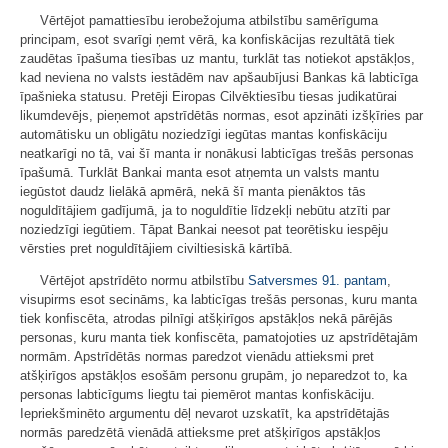
Vērtējot pamattiesību ierobežojuma atbilstību samērīguma
principam, esot svarīgi ņemt vērā, ka konfiskācijas rezultātā tiek
zaudētas īpašuma tiesības uz mantu, turklāt tas notiekot apstākļos,
kad neviena no valsts iestādēm nav apšaubījusi Bankas kā labticīga
īpašnieka statusu. Pretēji Eiropas Cilvēktiesību tiesas judikatūrai
likumdevējs, pieņemot apstrīdētās normas, esot apzināti izšķīries par
automātisku un obligātu noziedzīgi iegūtas mantas konfiskāciju
neatkarīgi no tā, vai šī manta ir nonākusi labticīgas trešās personas
īpašumā. Turklāt Bankai manta esot atņemta un valsts mantu
iegūstot daudz lielākā apmērā, nekā šī manta pienāktos tās
noguldītājiem gadījumā, ja to noguldītie līdzekļi nebūtu atzīti par
noziedzīgi iegūtiem. Tāpat Bankai neesot pat teorētisku iespēju
vērsties pret noguldītājiem civiltiesiskā kārtībā.
Vērtējot apstrīdēto normu atbilstību
Satversmes
91. pantam
,
visupirms esot secināms, ka labticīgas trešās personas, kuru manta
tiek konfiscēta, atrodas pilnīgi atšķirīgos apstākļos nekā pārējās
personas, kuru manta tiek konfiscēta, pamatojoties uz apstrīdētajām
normām. Apstrīdētās normas paredzot vienādu attieksmi pret
atšķirīgos apstākļos esošām personu grupām, jo neparedzot to, ka
personas labticīgums liegtu tai piemērot mantas konfiskāciju.
Iepriekšminēto argumentu dēļ nevarot uzskatīt, ka apstrīdētajās
normās paredzētā vienādā attieksme pret atšķirīgos apstākļos