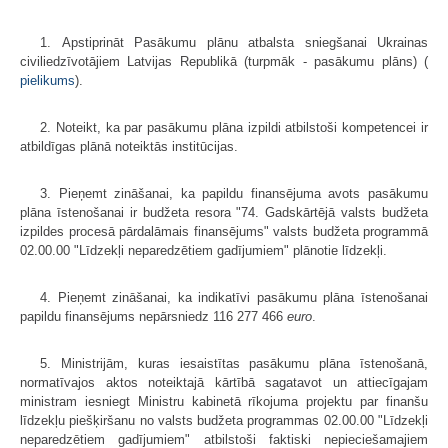
1. Apstiprināt Pasākumu plānu atbalsta sniegšanai Ukrainas
civiliedzīvotājiem Latvijas Republikā (turpmāk - pasākumu plāns)
(
pielikums
).
2. Noteikt, ka par pasākumu plāna izpildi atbilstoši kompetencei ir
atbildīgas plānā noteiktās institūcijas.
3. Pieņemt zināšanai, ka papildu finansējuma avots pasākumu
plāna īstenošanai ir budžeta resora "74. Gadskārtējā valsts budžeta
izpildes procesā pārdalāmais finansējums" valsts budžeta programmā
02.00.00 "Līdzekļi neparedzētiem gadījumiem" plānotie līdzekļi.
4. Pieņemt zināšanai, ka indikatīvi pasākumu plāna īstenošanai
papildu finansējums nepārsniedz 116 277 466
euro
.
5. Ministrijām, kuras iesaistītas pasākumu plāna īstenošanā,
normatīvajos aktos noteiktajā kārtībā sagatavot un attiecīgajam
ministram iesniegt Ministru kabinetā rīkojuma projektu par finanšu
līdzekļu piešķiršanu no valsts budžeta programmas 02.00.00 "Līdzekļi
neparedzētiem gadījumiem" atbilstoši faktiski nepieciešamajiem