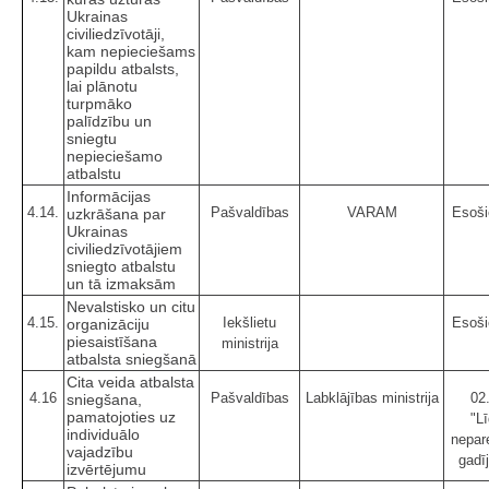
Ukrainas
civiliedzīvotāji,
kam nepieciešams
papildu atbalsts,
lai plānotu
turpmāko
palīdzību un
sniegtu
nepieciešamo
atbalstu
Informācijas
4.14.
Pašvaldības
VARAM
Esoši
uzkrāšana par
Ukrainas
civiliedzīvotājiem
sniegto atbalstu
un tā izmaksām
Nevalstisko un citu
4.15.
Iekšlietu
Esoši
organizāciju
piesaistīšana
ministrija
atbalsta sniegšanā
Cita veida atbalsta
4.16
Pašvaldības
Labklājības ministrija
02
sniegšana,
pamatojoties uz
"Lī
individuālo
nepar
vajadzību
gadī
izvērtējumu