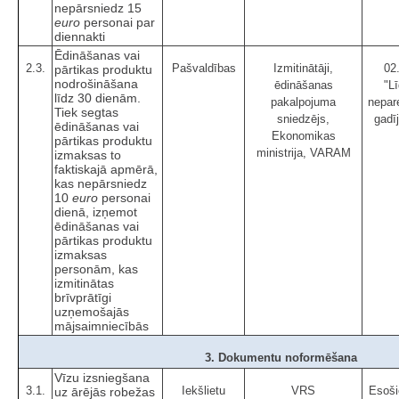
nepārsniedz 15
euro
personai par
diennakti
Ēdināšanas vai
2.3.
Pašvaldības
Izmitinātāji,
02
pārtikas produktu
nodrošināšana
ēdināšanas
"Lī
līdz 30 dienām.
pakalpojuma
nepar
Tiek segtas
sniedzējs,
gadī
ēdināšanas vai
Ekonomikas
pārtikas produktu
ministrija, VARAM
izmaksas to
faktiskajā apmērā,
kas nepārsniedz
10
euro
personai
dienā, izņemot
ēdināšanas vai
pārtikas produktu
izmaksas
personām, kas
izmitinātas
brīvprātīgi
uzņemošajās
mājsaimniecībās
3. Dokumentu noformēšana
Vīzu izsniegšana
3.1.
Iekšlietu
VRS
Esoši
uz ārējās robežas