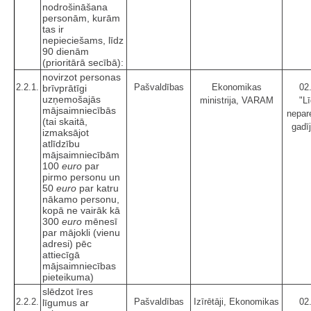
nodrošināšana
personām, kurām
tas ir
nepieciešams, līdz
90 dienām
(prioritārā secībā):
novirzot personas
2.2.1.
Pašvaldības
Ekonomikas
02
brīvprātīgi
uzņemošajās
ministrija, VARAM
"Lī
mājsaimniecībās
nepar
(tai skaitā,
gadī
izmaksājot
atlīdzību
mājsaimniecībām
100
euro
par
pirmo personu un
50
euro
par katru
nākamo personu,
kopā ne vairāk kā
300
euro
mēnesī
par mājokli (vienu
adresi) pēc
attiecīgā
mājsaimniecības
pieteikuma)
slēdzot īres
2.2.2.
Pašvaldības
Izīrētāji, Ekonomikas
02
līgumus ar