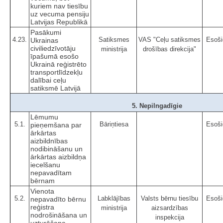
kuriem nav tiesību
uz vecuma pensiju
Latvijas Republikā
Pasākumi
4.23.
Satiksmes
VAS "Ceļu satiksmes
Esoši
Ukrainas
civiliedzīvotāju
ministrija
drošības direkcija"
īpašumā esošo
Ukrainā reģistrēto
transportlīdzekļu
dalībai ceļu
satiksmē Latvijā
5. Nepilngadīgie
Lēmumu
5.1.
Bāriņtiesa
Esoši
pieņemšana par
ārkārtas
aizbildnības
nodibināšanu un
ārkārtas aizbildņa
iecelšanu
nepavadītam
bērnam
Vienota
5.2.
Labklājības
Valsts bērnu tiesību
Esoši
nepavadīto bērnu
reģistra
ministrija
aizsardzības
nodrošināšana un
inspekcija