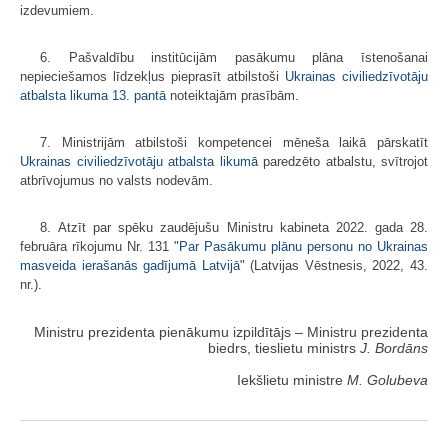
izdevumiem.
6. Pašvaldību institūcijām pasākumu plāna īstenošanai
nepieciešamos līdzekļus pieprasīt atbilstoši
Ukrainas civiliedzīvotāju
atbalsta likuma
13. pantā
noteiktajām prasībām.
7. Ministrijām atbilstoši kompetencei mēneša laikā pārskatīt
Ukrainas civiliedzīvotāju atbalsta likumā
paredzēto atbalstu, svītrojot
atbrīvojumus no valsts nodevām.
8. Atzīt par spēku zaudējušu Ministru kabineta 2022. gada 28.
februāra rīkojumu Nr. 131 "
Par Pasākumu plānu personu no Ukrainas
masveida ierašanās gadījumā Latvijā
" (Latvijas Vēstnesis, 2022, 43.
nr.).
Ministru prezidenta pienākumu izpildītājs ‒ Ministru prezidenta
biedrs, tieslietu ministrs
J. Bordāns
Iekšlietu ministre
M. Golubeva