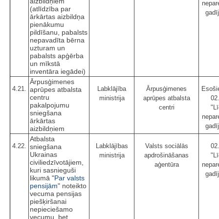
aizbildņiem
nepar
(atlīdzība par
gadī
ārkārtas aizbildņa
pienākumu
pildīšanu, pabalsts
nepavadīta bērna
uzturam un
pabalsts apģērba
un mīkstā
inventāra iegādei)
Ārpusģimenes
4.21.
Labklājība
Ārpusģimenes
Esošie
aprūpes atbalsta
centru
ministrija
aprūpes atbalsta
02
pakalpojumu
centri
"Lī
sniegšana
nepar
ārkārtas
gadī
aizbildņiem
Atbalsta
4.22.
Labklājības
Valsts sociālās
02
sniegšana
Ukrainas
ministrija
apdrošināšanas
"Lī
civiliedzīvotājiem,
aģentūra
nepar
kuri sasnieguši
gadī
likumā "
Par valsts
pensijām
" noteikto
vecuma pensijas
piešķiršanai
nepieciešamo
vecumu, bet