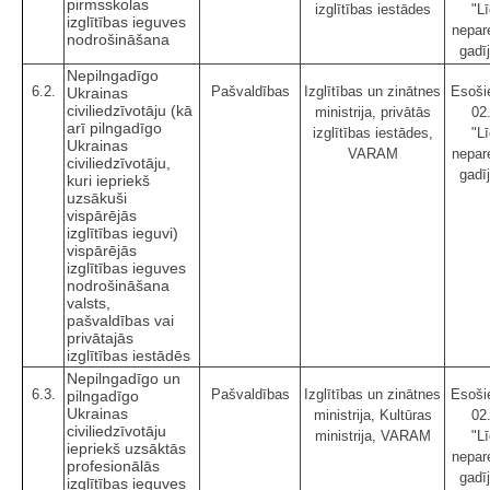
pirmsskolas
izglītības iestādes
"Lī
izglītības ieguves
nepar
nodrošināšana
gadī
Nepilngadīgo
6.2.
Pašvaldības
Izglītības un zinātnes
Esošie
Ukrainas
civiliedzīvotāju (kā
ministrija, privātās
02
arī pilngadīgo
izglītības iestādes,
"Lī
Ukrainas
VARAM
nepar
civiliedzīvotāju,
gadī
kuri iepriekš
uzsākuši
vispārējās
izglītības ieguvi)
vispārējās
izglītības ieguves
nodrošināšana
valsts,
pašvaldības vai
privātajās
izglītības iestādēs
Nepilngadīgo un
6.3.
Pašvaldības
Izglītības un zinātnes
Esošie
pilngadīgo
Ukrainas
ministrija, Kultūras
02
civiliedzīvotāju
ministrija, VARAM
"Lī
iepriekš uzsāktās
nepar
profesionālās
gadī
izglītības ieguves