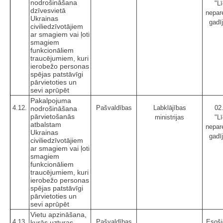
nodrošināšana
"Lī
dzīvesvietā
nepar
Ukrainas
gadī
civiliedzīvotājiem
ar smagiem vai ļoti
smagiem
funkcionāliem
traucējumiem, kuri
ierobežo personas
spējas patstāvīgi
pārvietoties un
sevi aprūpēt
Pakalpojuma
4.12.
Pašvaldības
Labklājības
02
nodrošināšana
pārvietošanās
ministrijas
"Lī
atbalstam
nepar
Ukrainas
gadī
civiliedzīvotājiem
ar smagiem vai ļoti
smagiem
funkcionāliem
traucējumiem, kuri
ierobežo personas
spējas patstāvīgi
pārvietoties un
sevi aprūpēt
Vietu apzināšana,
4.13.
Pašvaldības
Esoši
kurās uzturas