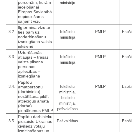
personām, kurām
ministrija
ieceļošanai
Eiropas Savienībā
nepieciešams
saņemt vīzu
Ilgtermiņa vīzu ar
3.2.
Iekšlietu
PMLP
Esoši
tiesībām uz
nodarbināšanu
ministrija
izsniegšana valsts
iekšienē
Uzturēšanās
3.3.
Iekšlietu
PMLP
Esoši
atļaujas – trešās
valsts pilsoņa
ministrija
personas
apliecības –
izsniegšana
Papildu
3.4.
Iekšlietu
PMLP
Esoši
amatpersonu
(darbinieku)
ministrija,
nosūtīšana pildīt
Tieslietu
attiecīgus amata
ministrija,
(darba)
pašvaldības
pienākumus PMLP
Papildu darbinieku
3.5.
Pašvaldības
Esoši
piesaiste Ukrainas
civiliedzīvotāju
izmitināšanas un