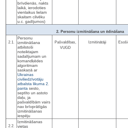
brīvdienās, nakts
laikā, ierodoties
vienlaikus lielam
skaitam cilvēku
u.c. gadījumos)
2. Personu izmitināšana un ēdināšana
Personu
2.1.
Pašvaldības,
Izmitinātāji
Esoši
izmitināšana
atbilstoši
VUGD
noteiktajam
sadalījumam un
komandķēdes
algoritmam
saskaņā ar
Ukrainas
civiliedzīvotāju
atbalsta likuma
2.
panta
sesto,
septīto un astoto
daļu, ja
pašvaldībām vairs
nav brīvprātīgās
izmitināšanas
iespēju
Izmitināšanas
2.2.
vietas