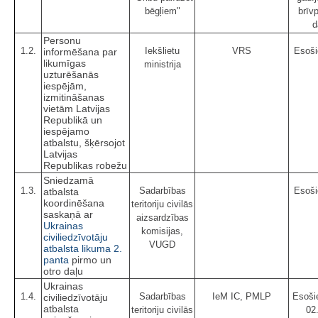
bēgļiem"
brīvp
d
Personu
1.2.
Iekšlietu
VRS
Esoši
informēšana par
likumīgas
ministrija
uzturēšanās
iespējām,
izmitināšanas
vietām Latvijas
Republikā un
iespējamo
atbalstu, šķērsojot
Latvijas
Republikas robežu
Sniedzamā
1.3.
Sadarbības
Esoši
atbalsta
koordinēšana
teritoriju civilās
saskaņā ar
aizsardzības
Ukrainas
komisijas,
civiliedzīvotāju
VUGD
atbalsta likuma
2.
panta
pirmo un
otro daļu
Ukrainas
1.4.
Sadarbības
IeM IC, PMLP
Esošie
civiliedzīvotāju
atbalsta
teritoriju civilās
02