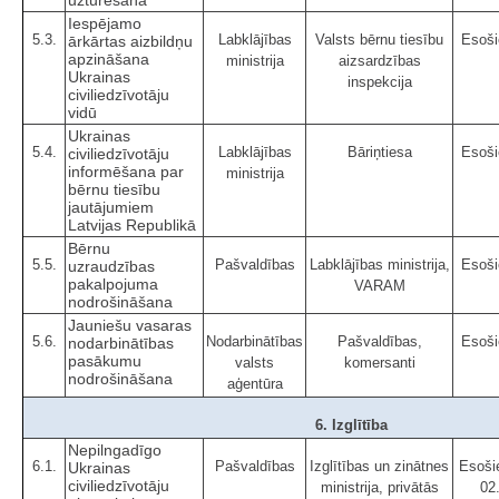
uzturēšana
Iespējamo
5.3.
Labklājības
Valsts bērnu tiesību
Esoši
ārkārtas aizbildņu
apzināšana
ministrija
aizsardzības
Ukrainas
inspekcija
civiliedzīvotāju
vidū
Ukrainas
5.4.
Labklājības
Bāriņtiesa
Esoši
civiliedzīvotāju
informēšana par
ministrija
bērnu tiesību
jautājumiem
Latvijas Republikā
Bērnu
5.5.
Pašvaldības
Labklājības ministrija,
Esoši
uzraudzības
pakalpojuma
VARAM
nodrošināšana
Jauniešu vasaras
5.6.
Nodarbinātības
Pašvaldības,
Esoši
nodarbinātības
pasākumu
valsts
komersanti
nodrošināšana
aģentūra
6. Izglītība
Nepilngadīgo
6.1.
Pašvaldības
Izglītības un zinātnes
Esošie
Ukrainas
civiliedzīvotāju
ministrija, privātās
02