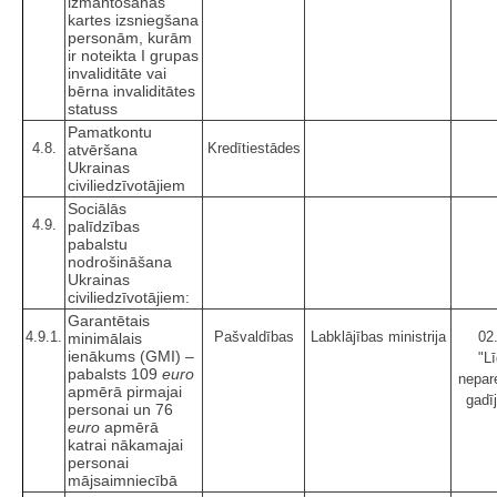
izmantošanas
kartes izsniegšana
personām, kurām
ir noteikta I grupas
invaliditāte vai
bērna invaliditātes
statuss
Pamatkontu
4.8.
Kredītiestādes
atvēršana
Ukrainas
civiliedzīvotājiem
Sociālās
4.9.
palīdzības
pabalstu
nodrošināšana
Ukrainas
civiliedzīvotājiem:
Garantētais
4.9.1.
Pašvaldības
Labklājības ministrija
02
minimālais
ienākums (GMI) –
"Lī
pabalsts 109
euro
nepar
apmērā pirmajai
gadī
personai un 76
euro
apmērā
katrai nākamajai
personai
mājsaimniecībā