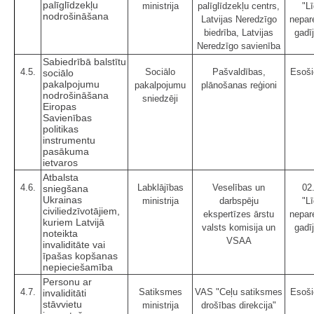
palīglīdzekļu
ministrija
palīglīdzekļu centrs,
"Lī
nodrošināšana
Latvijas Neredzīgo
nepar
biedrība, Latvijas
gadī
Neredzīgo savienība
Sabiedrībā balstītu
4.5.
Sociālo
Pašvaldības,
Esoši
sociālo
pakalpojumu
pakalpojumu
plānošanas reģioni
nodrošināšana
sniedzēji
Eiropas
Savienības
politikas
instrumentu
pasākuma
ietvaros
Atbalsta
4.6.
Labklājības
Veselības un
02
sniegšana
Ukrainas
ministrija
darbspēju
"Lī
civiliedzīvotājiem,
ekspertīzes ārstu
nepar
kuriem Latvijā
valsts komisija un
gadī
noteikta
VSAA
invaliditāte vai
īpašas kopšanas
nepieciešamība
Personu ar
4.7.
Satiksmes
VAS "Ceļu satiksmes
Esoši
invaliditāti
stāvvietu
ministrija
drošības direkcija"