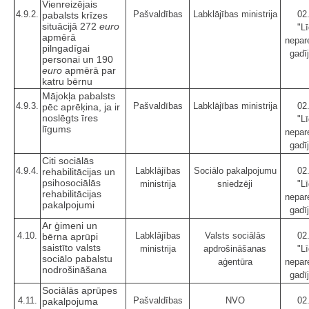
Vienreizējais
4.9.2.
Pašvaldības
Labklājības ministrija
02
pabalsts krīzes
situācijā 272
euro
"Lī
apmērā
nepar
pilngadīgai
gadī
personai un 190
euro
apmērā par
katru bērnu
Mājokļa pabalsts
4.9.3.
Pašvaldības
Labklājības ministrija
02
pēc aprēķina, ja ir
noslēgts īres
"Lī
līgums
nepar
gadī
Citi sociālās
4.9.4.
Labklājības
Sociālo pakalpojumu
02
rehabilitācijas un
psihosociālās
ministrija
sniedzēji
"Lī
rehabilitācijas
nepar
pakalpojumi
gadī
Ar ģimeni un
4.10.
Labklājības
Valsts sociālās
02
bērna aprūpi
saistīto valsts
ministrija
apdrošināšanas
"Lī
sociālo pabalstu
aģentūra
nepar
nodrošināšana
gadī
Sociālās aprūpes
4.11.
Pašvaldības
NVO
02
pakalpojuma