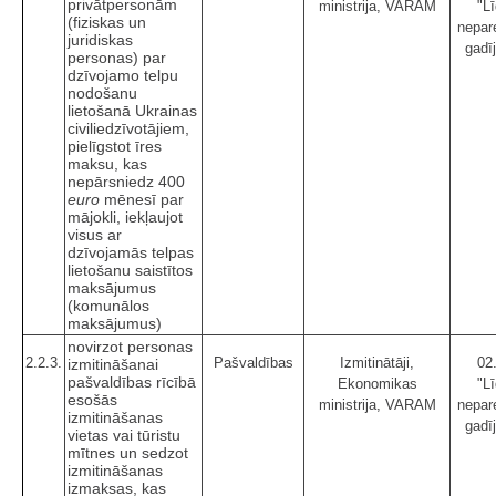
privātpersonām
ministrija, VARAM
"Lī
(fiziskas un
nepar
juridiskas
gadī
personas) par
dzīvojamo telpu
nodošanu
lietošanā Ukrainas
civiliedzīvotājiem,
pielīgstot īres
maksu, kas
nepārsniedz 400
euro
mēnesī par
mājokli, iekļaujot
visus ar
dzīvojamās telpas
lietošanu saistītos
maksājumus
(komunālos
maksājumus)
novirzot personas
2.2.3.
Pašvaldības
Izmitinātāji,
02
izmitināšanai
pašvaldības rīcībā
Ekonomikas
"Lī
esošās
ministrija, VARAM
nepar
izmitināšanas
gadī
vietas vai tūristu
mītnes un sedzot
izmitināšanas
izmaksas, kas