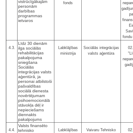
vistrūcīgākajām
fonds
nepar
personām
gadīju
darbības
pa
programmas
finan
ietvaros
Ei
Sav
fondu
Līdz 30 dienām
4.3.
Labklājības
Sociālās integrācijas
02
ilga sociālās
rehabilitācijas
ministrija
valsts aģentūra
"Lī
pakalpojuma
nepar
sniegšana
gadī
Sociālās
integrācijas valsts
aģentūrā, ja
personai atbilstoši
pašvaldības
sociālā dienesta
novērtējumam
psihoemocionālā
stāvokļa dēļ ir
nepieciešams
diennakts
pakalpojums
Valsts finansēto
4.4.
Labklājības
Vaivaru Tehnisko
02
tehnisko