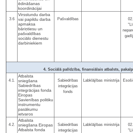
ēdināšanas
koordinācijai
Virsstundu darba
3.6
Pašvaldības
02
vai papildu darba
apmaksa
"Lī
bāriņtiesu un
nepar
pašvaldības
gadī
sociālo dienestu
darbiniekiem
4. Sociālā palīdzība, finansiālais atbalsts, pakal
Atbalsta
4.1.
Sabiedrības
Labklājības ministrija
Esoši
sniegšana
Sabiedrības
integrācijas
integrācijas fonda
fonds
Eiropas
Savienības politiku
instrumentu
pasākumu
ietvaros
Atbalsta
4.2.
Sabiedrības
Labklājības ministrija
02
sniegšana Eiropas
Atbalsta fonda
integrācijas
"Lī