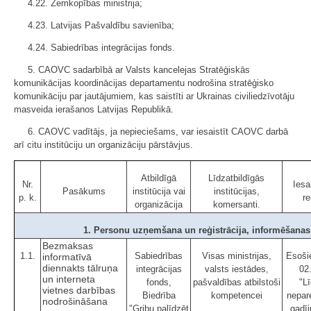
4.22. Zemkopības ministrija;
4.23. Latvijas Pašvaldību savienība;
4.24. Sabiedrības integrācijas fonds.
5. CAOVC sadarbībā ar Valsts kancelejas Stratēģiskās
komunikācijas koordinācijas departamentu nodrošina stratēģisko
komunikāciju par jautājumiem, kas saistīti ar Ukrainas civiliedzīvotāju
masveida ierašanos Latvijas Republikā.
6. CAOVC vadītājs, ja nepieciešams, var iesaistīt CAOVC darbā
arī citu institūciju un organizāciju pārstāvjus.
Atbildīgā
Līdzatbildīgās
Nr.
Iesa
Pasākums
institūcija vai
institūcijas,
p. k.
re
organizācija
komersanti.
1. Personu uzņemšana un reģistrācija, informēšana
Bezmaksas
1.1.
Sabiedrības
Visas ministrijas,
Esošie
informatīvā
diennakts tālruņa
integrācijas
valsts iestādes,
02
un interneta
fonds,
pašvaldības atbilstoši
"Lī
vietnes darbības
Biedrība
kompetencei
nepar
nodrošināšana
"Gribu palīdzēt
gadī