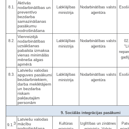
Aktīvās
8.1.
Labklājības
Nodarbinātības valsts
Esoši
nodarbinātības un
preventīvo
ministrija
aģentūra
bezdarba
samazināšanas
pasākumu
nodrošināšana
Vienreizējā
8.2.
Labklājības
Nodarbinātības valsts
02
nodarbinātības
uzsākšanas
ministrija
aģentūra
"Lī
pabalsta izmaksa
nepar
vienas minimālās
gadī
mēneša algas
apmērā
Latviešu valodas
8.3.
Labklājības
Nodarbinātības valsts
Esoši
apguves pasākumi
bezdarbniekiem,
ministrija
aģentūra
darba meklētājiem
un bezdarba
riskam
pakļautajām
personām
9. Sociālās integrācijas pasākumi
Latviešu valodas
3
Kultūras
Izglītības un zinātnes
Pat
mācību
9.1.
nodrošināšana
ministrija
ministrija, Valsts
migrā