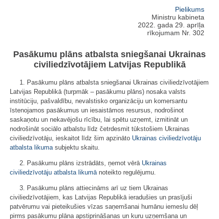
Pielikums
Ministru kabineta
2022. gada 29. aprīļa
rīkojumam Nr. 302
Pasākumu plāns atbalsta sniegšanai Ukrainas
civiliedzīvotājiem Latvijas Republikā
1. Pasākumu plāns atbalsta sniegšanai Ukrainas civiliedzīvotājiem
Latvijas Republikā (turpmāk – pasākumu plāns) nosaka valsts
institūciju, pašvaldību, nevalstisko organizāciju un komersantu
īstenojamos pasākumus un iesaistāmos resursus, nodrošinot
saskaņotu un nekavējošu rīcību, lai spētu uzņemt, izmitināt un
nodrošināt sociālo atbalstu līdz četrdesmit tūkstošiem Ukrainas
civiliedzīvotāju, ieskaitot līdz šim apzināto
Ukrainas civiliedzīvotāju
atbalsta likuma
subjektu skaitu.
2. Pasākumu plāns izstrādāts, ņemot vērā
Ukrainas
civiliedzīvotāju atbalsta likumā
noteikto regulējumu.
3. Pasākumu plāns attiecināms arī uz tiem Ukrainas
civiliedzīvotājiem, kas Latvijas Republikā ieradušies un prasījuši
patvērumu vai pieteikušies vīzas saņemšanai humānu iemeslu dēļ
pirms pasākumu plāna apstiprināšanas un kuru uzņemšana un