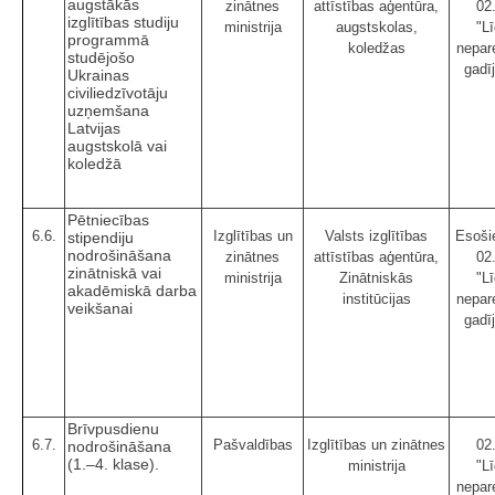
augstākās
zinātnes
attīstības aģentūra,
02
izglītības studiju
ministrija
augstskolas,
"Lī
programmā
koledžas
nepar
studējošo
gadī
Ukrainas
civiliedzīvotāju
uzņemšana
Latvijas
augstskolā vai
koledžā
Pētniecības
6.6.
Izglītības un
Valsts izglītības
Esošie
stipendiju
nodrošināšana
zinātnes
attīstības aģentūra,
02
zinātniskā vai
ministrija
Zinātniskās
"Lī
akadēmiskā darba
institūcijas
nepar
veikšanai
gadī
Brīvpusdienu
6.7.
Pašvaldības
Izglītības un zinātnes
02
nodrošināšana
(1.–4. klase).
ministrija
"Lī
nepar