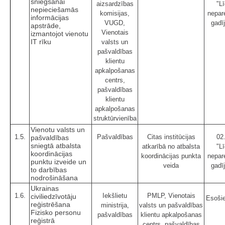
sniegšanai
aizsardzības
"Lī
nepieciešamās
komisijas,
nepar
informācijas
VUGD,
gadī
apstrāde,
Vienotais
izmantojot vienotu
IT rīku
valsts un
pašvaldības
klientu
apkalpošanas
centrs,
pašvaldības
klientu
apkalpošanas
struktūrvienība
Vienotu valsts un
1.5.
Pašvaldības
Citas institūcijas
02
pašvaldības
sniegtā atbalsta
atkarībā no atbalsta
"Lī
koordinācijas
koordinācijas punkta
nepar
punktu izveide un
veida
gadī
to darbības
nodrošināšana
Ukrainas
1.6.
Iekšlietu
PMLP, Vienotais
civiliedzīvotāju
Esošie
reģistrēšana
ministrija,
valsts un pašvaldības
Fizisko personu
pašvaldības
klientu apkalpošanas
reģistrā
centrs, pašvaldības