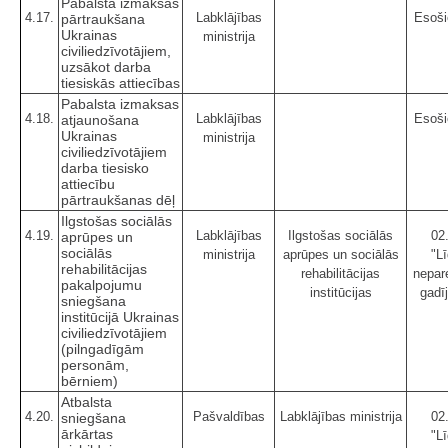
Pabalsta izmaksas
4.17.
Labklājības
Esoši
pārtraukšana
Ukrainas
ministrija
civiliedzīvotājiem,
uzsākot darba
tiesiskās attiecības
Pabalsta izmaksas
4.18.
Labklājības
Esoši
atjaunošana
Ukrainas
ministrija
civiliedzīvotājiem
darba tiesisko
attiecību
pārtraukšanas dēļ
Ilgstošas sociālās
4.19.
Labklājības
Ilgstošas sociālās
02
aprūpes un
sociālās
ministrija
aprūpes un sociālās
"Lī
rehabilitācijas
rehabilitācijas
nepar
pakalpojumu
institūcijas
gadī
sniegšana
institūcijā Ukrainas
civiliedzīvotājiem
(pilngadīgām
personām,
bērniem)
Atbalsta
4.20.
Pašvaldības
Labklājības ministrija
02
sniegšana
ārkārtas
"Lī