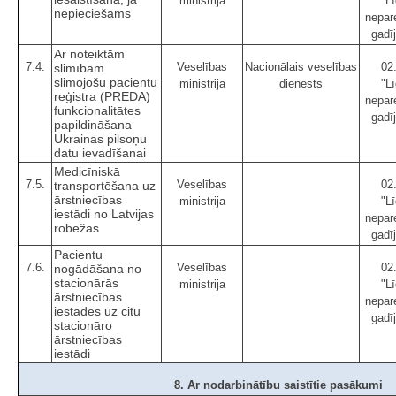
ministrija
"Lī
nepieciešams
nepar
gadī
Ar noteiktām
7.4.
Veselības
Nacionālais veselības
02
slimībām
slimojošu pacientu
ministrija
dienests
"Lī
reģistra (PREDA)
nepar
funkcionalitātes
gadī
papildināšana
Ukrainas pilsoņu
datu ievadīšanai
Medicīniskā
7.5.
Veselības
02
transportēšana uz
ārstniecības
ministrija
"Lī
iestādi no Latvijas
nepar
robežas
gadī
Pacientu
7.6.
Veselības
02
nogādāšana no
stacionārās
ministrija
"Lī
ārstniecības
nepar
iestādes uz citu
gadī
stacionāro
ārstniecības
iestādi
8. Ar nodarbinātību saistītie pasākumi