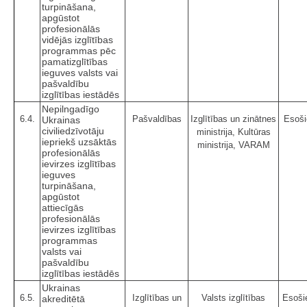
turpināšana,
apgūstot
profesionālās
vidējās izglītības
programmas pēc
pamatizglītības
ieguves valsts vai
pašvaldību
izglītības iestādēs
Nepilngadīgo
6.4.
Pašvaldības
Izglītības un zinātnes
Esoši
Ukrainas
civiliedzīvotāju
ministrija, Kultūras
iepriekš uzsāktās
ministrija, VARAM
profesionālās
ievirzes izglītības
ieguves
turpināšana,
apgūstot
attiecīgās
profesionālās
ievirzes izglītības
programmas
valsts vai
pašvaldību
izglītības iestādēs
Ukrainas
6.5.
Izglītības un
Valsts izglītības
Esošie
akreditētā