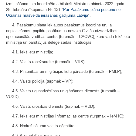
izmitināšana tika koordinēta atbilstoši Ministru kabineta 2022. gada
28. februāra rīkojumam Nr. 131 "
Par Pasākumu plānu personu no
Ukrainas masveida ierašanās gadījumā Latvijā
".
4. Pasākumu plānā iekļautos pasākumus koordinē un, ja
nepieciešams, papildu pasākumus nosaka Civilās aizsardzības
operacionālās vadības centrs (turpmāk – CAOVC), kuru vada Iekšlietu
ministrija un pārstāvjus deleģē šādas institūcijas:
4.1. Iekšlietu ministrija;
4.2. Valsts robežsardze (turpmāk – VRS);
4.3. Pilsonības un migrācijas lietu pārvalde (turpmāk – PMLP);
4.4. Valsts policija (turpmāk – VP);
4.5. Valsts ugunsdzēsības un glābšanas dienests (turpmāk –
VUGD);
4.6. Valsts drošības dienests (turpmāk – VDD);
4.7. Iekšlietu ministrijas Informācijas centrs (turpmāk – IeM IC);
4.8. Nodrošinājuma valsts aģentūra;
4.9. Aizsardzības ministrija;