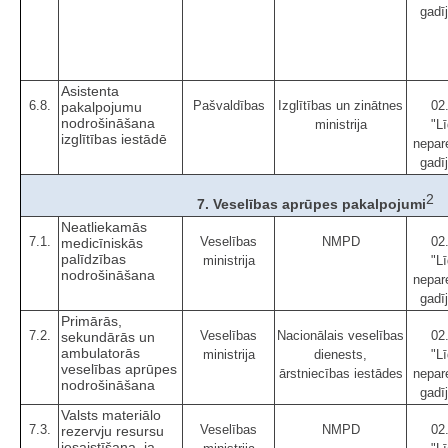
gadī
Asistenta
6.8.
Pašvaldības
Izglītības un zinātnes
02
pakalpojumu
nodrošināšana
ministrija
"Lī
izglītības iestādē
nepar
gadī
2
7. Veselības aprūpes pakalpojumi
Neatliekamās
7.1.
Veselības
NMPD
02
medicīniskās
palīdzības
ministrija
"Lī
nodrošināšana
nepar
gadī
Primārās,
7.2.
Veselības
Nacionālais veselības
02
sekundārās un
ambulatorās
ministrija
dienests,
"Lī
veselības aprūpes
ārstniecības iestādes
nepar
nodrošināšana
gadī
Valsts materiālo
7.3.
Veselības
NMPD
02
rezervju resursu
iesaistīšana, ja