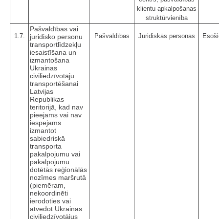
klientu apkalpošanas
struktūrvienība
Pašvaldības vai
1.7.
Pašvaldības
Juridiskās personas
Esoši
juridisko personu
transportlīdzekļu
iesaistīšana un
izmantošana
Ukrainas
civiliedzīvotāju
transportēšanai
Latvijas
Republikas
teritorijā, kad nav
pieejams vai nav
iespējams
izmantot
sabiedriskā
transporta
pakalpojumu vai
pakalpojumu
dotētās reģionālās
nozīmes maršrutā
(piemēram,
nekoordinēti
ierodoties vai
atvedot Ukrainas
civiliedzīvotājus