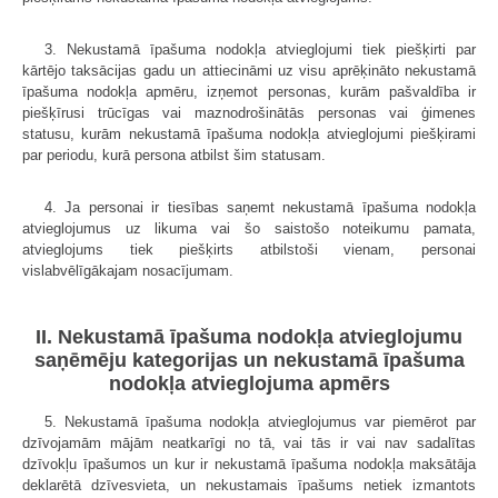
3. Nekustamā īpašuma nodokļa atvieglojumi tiek piešķirti par
kārtējo taksācijas gadu un attiecināmi uz visu aprēķināto nekustamā
īpašuma nodokļa apmēru, izņemot personas, kurām pašvaldība ir
piešķīrusi trūcīgas vai maznodrošinātās personas vai ģimenes
statusu, kurām nekustamā īpašuma nodokļa atvieglojumi piešķirami
par periodu, kurā persona atbilst šim statusam.
4. Ja personai ir tiesības saņemt nekustamā īpašuma nodokļa
atvieglojumus uz likuma vai šo saistošo noteikumu pamata,
atvieglojums tiek piešķirts atbilstoši vienam, personai
vislabvēlīgākajam nosacījumam.
II. Nekustamā īpašuma nodokļa atvieglojumu
saņēmēju kategorijas un nekustamā īpašuma
nodokļa atvieglojuma apmērs
5. Nekustamā īpašuma nodokļa atvieglojumus var piemērot par
dzīvojamām mājām neatkarīgi no tā, vai tās ir vai nav sadalītas
dzīvokļu īpašumos un kur ir nekustamā īpašuma nodokļa maksātāja
deklarētā dzīvesvieta, un nekustamais īpašums netiek izmantots