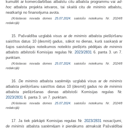
kumulēt ar komercdarbības atbalstu citu atbalsta programmu vai
ad-
hoc
atbalsta projekta ietvaros, tai skaitā citu
de minimis
atbalstu,
neatkarīgi no finansējuma avota.
(Krāslavas novada domes
25.07.2024.
saistošo noteikumu Nr. 2024/8
redakcijā)
15. Pašvaldība uzglabā visus ar
de minimis
atbalsta piešķiršanu
saistītos datus 10 (desmit) gadus, sākot no dienas, kurā saskaņā ar
šajos saistošajos noteikumos noteikto piešķirts pēdējais
de minimis
atbalsts atbilstoši Komisijas regulas Nr.
2023/2831
6. panta 3. un 7.
punktam.
(Krāslavas novada domes
25.07.2024.
saistošo noteikumu Nr. 2024/8
redakcijā)
16.
De minimis
atbalsta saņēmējs uzglabā visus ar
de minimis
atbalsta piešķiršanu saistītos datus 10 (desmit) gadus no
de minimis
atbalsta piešķiršanas dienas atbilstoši Komisijas regulas Nr.
2023/2831
6. panta 3. un 7. punktam.
(Krāslavas novada domes
25.07.2024.
saistošo noteikumu Nr. 2024/8
redakcijā)
17. Ja tiek pārkāpti Komisijas regulas Nr.
2023/2831
nosacījumi,
de minimis
atbalsta saņēmējam ir pienākums atmaksāt Pašvaldībai