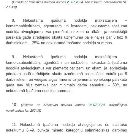
(Grozīts ar Krāslavas novada domes
25.07.2024.
saistošajiem noteikumiem Nr.
2024/8)
8. Nekustamā īpašuma nodokļa maksātājiem –
komercsabiedrībām, aģentūrām un iestādēm, nekustamā īpašuma
nodokļa atvieglojumus var piemērot par zemi un ēkām, ja iepriekšējā
pārskata gadā strādājošo skaits uzņēmumā palielinājies par 5 līdz 9
darbiniekiem – 25% no nekustamā īpašuma nodokļa summas.
9. Nekustamā īpašuma nodokļa maksātājiem –
komercsabiedrībām, aģentūrām un iestādēm, nekustamā īpašuma
nodokļa atvieglojumus var piemērot par zemi un ēkām, ja iepriekšējā
pārskata gadā strādājošo skaits uzņēmumā palielinājies vairāk par 9
darbiniekiem un vidējais algas līmenis uzņēmumā iepriekšējā pārskata
gadā nav bijis zemāks par minimālo darba samaksu – 50% no
nekustamā īpašuma nodokļa summas.
10.
(Svītrots ar Krāslavas novada domes
25.07.2024.
saistošajiem
noteikumiem Nr. 2024/8)
11. Nekustamā īpašuma nodokļa atvieglojumus šo saistošo
noteikumu 6.–9. punktā minēto kategoriju saimnieciskās darbības