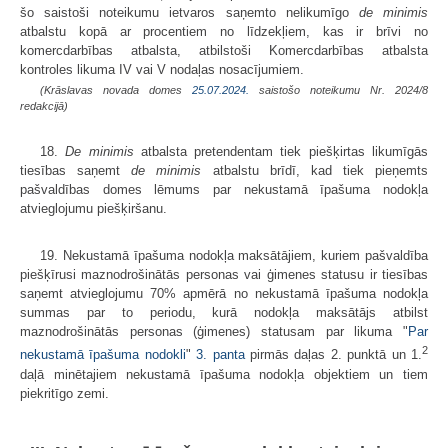
šo saistoši noteikumu ietvaros saņemto nelikumīgo
de minimis
atbalstu kopā ar procentiem no līdzekļiem, kas ir brīvi no
komercdarbības atbalsta, atbilstoši Komercdarbības atbalsta
kontroles likuma IV vai V nodaļas nosacījumiem.
(Krāslavas novada domes
25.07.2024.
saistošo noteikumu Nr. 2024/8
redakcijā)
18.
De minimis
atbalsta pretendentam tiek piešķirtas likumīgās
tiesības saņemt
de minimis
atbalstu brīdī, kad tiek pieņemts
pašvaldības domes lēmums par nekustamā īpašuma nodokļa
atvieglojumu piešķiršanu.
19. Nekustamā īpašuma nodokļa maksātājiem, kuriem pašvaldība
piešķīrusi maznodrošinātās personas vai ģimenes statusu ir tiesības
saņemt atvieglojumu 70% apmērā no nekustamā īpašuma nodokļa
summas par to periodu, kurā nodokļa maksātājs atbilst
maznodrošinātās personas (ģimenes) statusam par likuma "
Par
2
nekustamā īpašuma nodokli
"
3. panta
pirmās daļas 2. punktā un 1.
daļā minētajiem nekustamā īpašuma nodokļa objektiem un tiem
piekritīgo zemi.