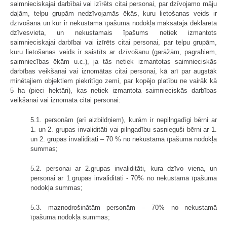
saimnieciskajai darbībai vai izīrēts citai personai, par dzīvojamo māju
daļām, telpu grupām nedzīvojamās ēkās, kuru lietošanas veids ir
dzīvošana un kur ir nekustamā īpašuma nodokļa maksātāja deklarētā
dzīvesvieta, un nekustamais īpašums netiek izmantots
saimnieciskajai darbībai vai izīrēts citai personai, par telpu grupām,
kuru lietošanas veids ir saistīts ar dzīvošanu (garāžām, pagrabiem,
saimniecības ēkām u.c.), ja tās netiek izmantotas saimnieciskās
darbības veikšanai vai iznomātas citai personai, kā arī par augstāk
minētajiem objektiem piekritīgo zemi, par kopējo platību ne vairāk kā
5 ha (pieci hektāri), kas netiek izmantota saimnieciskās darbības
veikšanai vai iznomāta citai personai:
5.1. personām (arī aizbildņiem), kurām ir nepilngadīgi bērni ar
1. un 2. grupas invaliditāti vai pilngadību sasnieguši bērni ar 1.
un 2. grupas invaliditāti – 70 % no nekustamā īpašuma nodokļa
summas;
5.2. personai ar 2.grupas invaliditāti, kura dzīvo viena, un
personai ar 1.grupas invaliditāti - 70% no nekustamā īpašuma
nodokļa summas;
5.3. maznodrošinātām personām – 70% no nekustamā
īpašuma nodokļa summas;