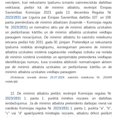
veicējiem, kuri nekustamo īpašumu izmanto saimnieciskās darbības
veikšanai, piešķir kā
de minimis
atbalstu, ievērojot Eiropas
Savienības Komisijas 2023. gada 13. decembra Regulas Nr.
2023/2831
par Līguma par Eiropas Savienības darbību 107. un 108.
panta piemērošanu
de minimis
atbalstam (turpmāk – Komisijas regula
Nr.
2023/2831
) un normatīvo aktu par
de minimis
atbalsta uzskaites
un piešķiršanas kārtību un
de minimis
atbalsta uzskaites veidlapu
paraugiem nosacījumus.
De minimis
atbalstu šo saistošo noteikumu
ietvaros piešķir līdz 2031. gada 30. jūnijam. Pretendējot uz nekustamā
īpašuma nodokļa atvieglojumu, iesniegumam pievieno
de minimis
atbalsta uzskaites sistēmā sagatavotās veidlapas izdruku vai norāda
de minimis
sistēmā izveidotās un apstiprinātās pretendenta veidlapas
identifikācijas numuru, kura izveidota atbilstoši normatīvajiem aktiem
par
de minimis
atbalsta uzskaites un piešķiršanas kārtību un
de
minimis
atbalsta uzskaites veidlapu paraugiem.
(Krāslavas novada domes
25.07.2024.
saistošo noteikumu Nr. 2024/8
redakcijā)
12.
De minimis
atbalstu piešķir, ievērojot Komisijas regulas Nr.
2023/2831
1. panta 1. punktā minētos nozares un darbības
ierobežojumus. Ja
de minimis
atbalsta pretendents darbojas vienā vai
vairākās Komisijas regulas Nr.
2023/2831
1. panta 1. punkta "a", "b",
"c" vai "d" apakšpunktā minētajās nozarēs, atbalstu drīkst piešķirt