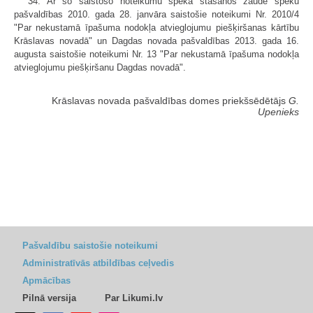
34. Ar šo saistošo noteikumu spēkā stāšanos zaudē spēku
pašvaldības 2010. gada 28. janvāra saistošie noteikumi Nr. 2010/4
"Par nekustamā īpašuma nodokļa atvieglojumu piešķiršanas kārtību
Krāslavas novadā" un Dagdas novada pašvaldības 2013. gada 16.
augusta saistošie noteikumi Nr. 13 "Par nekustamā īpašuma nodokļa
atvieglojumu piešķiršanu Dagdas novadā".
Krāslavas novada pašvaldības domes priekšsēdētājs
G.
Upenieks
Pašvaldību saistošie noteikumi
Administratīvās atbildības ceļvedis
Apmācības
Pilnā versija
Par Likumi.lv