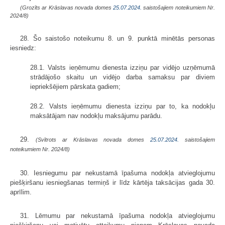
(Grozīts ar Krāslavas novada domes
25.07.2024.
saistošajiem noteikumiem Nr.
2024/8)
28. Šo saistošo noteikumu 8. un 9. punktā minētās personas
iesniedz:
28.1. Valsts ieņēmumu dienesta izziņu par vidējo uzņēmumā
strādājošo skaitu un vidējo darba samaksu par diviem
iepriekšējiem pārskata gadiem;
28.2. Valsts ieņēmumu dienesta izziņu par to, ka nodokļu
maksātājam nav nodokļu maksājumu parādu.
29.
(Svītrots ar Krāslavas novada domes
25.07.2024.
saistošajiem
noteikumiem Nr. 2024/8)
30. Iesniegumu par nekustamā īpašuma nodokļa atvieglojumu
piešķiršanu iesniegšanas termiņš ir līdz kārtēja taksācijas gada 30.
aprīlim.
31. Lēmumu par nekustamā īpašuma nodokļa atvieglojumu