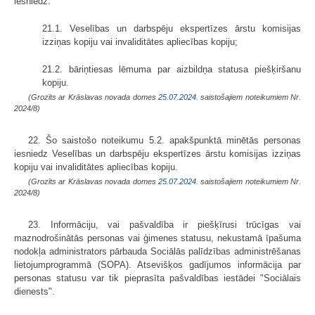
iesniedz:
21.1. Veselības un darbspēju ekspertīzes ārstu komisijas
izziņas kopiju vai invaliditātes apliecības kopiju;
21.2. bāriņtiesas lēmuma par aizbildņa statusa piešķiršanu
kopiju.
(Grozīts ar Krāslavas novada domes
25.07.2024.
saistošajiem noteikumiem Nr.
2024/8)
22. Šo saistošo noteikumu 5.2. apakšpunktā minētās personas
iesniedz Veselības un darbspēju ekspertīzes ārstu komisijas izziņas
kopiju vai invaliditātes apliecības kopiju.
(Grozīts ar Krāslavas novada domes
25.07.2024.
saistošajiem noteikumiem Nr.
2024/8)
23. Informāciju, vai pašvaldība ir piešķīrusi trūcīgas vai
maznodrošinātās personas vai ģimenes statusu, nekustamā īpašuma
nodokļa administrators pārbauda Sociālās palīdzības administrēšanas
lietojumprogrammā (SOPA). Atsevišķos gadījumos informācija par
personas statusu var tik pieprasīta pašvaldības iestādei "Sociālais
dienests".