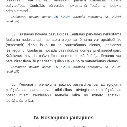
piešķiršanu vai motivētu atteikumu pieņem Krāslavas novada
pašvaldības Centrālās pārvaldes nekustamā īpašuma nodokļa
administratori.
(Krāslavas novada domes
25.07.2024.
saistošo noteikumu Nr. 2024/8
redakcijā)
32. Krāslavas novada pašvaldības Centrālās pārvaldes nekustamā
īpašuma nodokļa administratora pieņemto lēmumu var apstrīdēt 30
(trīsdesmit) dienu laikā no tā saņemšanas dienas, iesniedzot
iesniegumu Krāslavas novada pašvaldības domes priekšsēdētājam.
Krāslavas novada pašvaldības domes priekšsēdētāja lēmumu var
pārsūdzēt tiesā 30 (trīsdesmit) dienu laikā no tā saņemšanas dienas.
(Krāslavas novada domes
25.07.2024.
saistošo noteikumu Nr. 2024/8
redakcijā)
33. Personai ir pienākums paziņot pašvaldībai par atvieglojuma
piešķiršanas pamata vai atbilstības atvieglojumu piešķiršanas
nosacījumiem zaudēšanu mēneša laikā no minēto apstākļu
iestāšanās brīža.
IV. Noslēguma jautājums