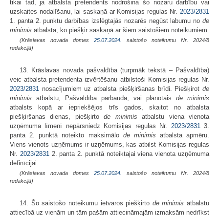
tikai tad, ja atbalsta pretendents nodrošina šo nozaru darbību vai
uzskaites nodalīšanu, lai saskaņā ar Komisijas regulas Nr.
2023/2831
1. panta 2. punktu darbības izslēgtajās nozarēs negūst labumu no
de
minimis
atbalsta, ko piešķir saskaņā ar šiem saistošiem noteikumiem.
(Krāslavas novada domes
25.07.2024.
saistošo noteikumu Nr. 2024/8
redakcijā)
13. Krāslavas novada pašvaldība (turpmāk tekstā – Pašvaldība)
veic atbalsta pretendenta izvērtēšanu atbilstoši Komisijas regulas Nr.
2023/2831
nosacījumiem uz atbalsta piešķiršanas brīdi. Piešķirot
de
minimis
atbalstu, Pašvaldība pārbauda, vai plānotais
de minimis
atbalsts kopā ar iepriekšējos trīs gados, skaitot no atbalsta
piešķiršanas dienas, piešķirto
de minimis
atbalstu viena vienota
uzņēmuma līmenī nepārsniedz Komisijas regulas Nr.
2023/2831
3.
panta 2. punktā noteikto maksimālo
de minimis
atbalsta apmēru.
Viens vienots uzņēmums ir uzņēmums, kas atbilst Komisijas regulas
Nr.
2023/2831
2. panta 2. punktā noteiktajai viena vienota uzņēmuma
definīcijai.
(Krāslavas novada domes
25.07.2024.
saistošo noteikumu Nr. 2024/8
redakcijā)
14. Šo saistošo noteikumu ietvaros piešķirto
de minimis
atbalstu
attiecībā uz vienām un tām pašām attiecināmajām izmaksām nedrīkst