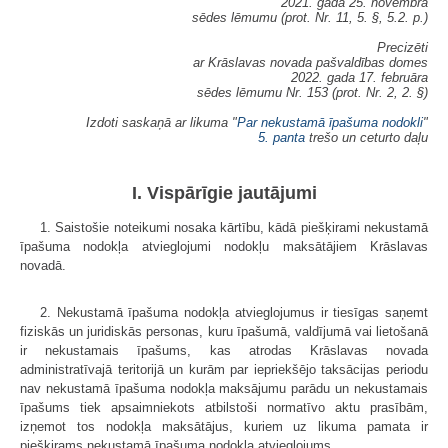
2021. gada 25. novembra
sēdes lēmumu (prot. Nr. 11, 5. §, 5.2. p.)
Precizēti
ar Krāslavas novada pašvaldības domes
2022. gada 17. februāra
sēdes lēmumu Nr. 153 (prot. Nr. 2, 2. §)
Izdoti saskaņā ar likuma "
Par nekustamā īpašuma nodokli
"
5. panta
trešo un ceturto daļu
I. Vispārīgie jautājumi
1. Saistošie noteikumi nosaka kārtību, kādā piešķirami nekustamā
īpašuma nodokļa atvieglojumi nodokļu maksātājiem Krāslavas
novadā.
2. Nekustamā īpašuma nodokļa atvieglojumus ir tiesīgas saņemt
fiziskās un juridiskās personas, kuru īpašumā, valdījumā vai lietošanā
ir nekustamais īpašums, kas atrodas Krāslavas novada
administratīvajā teritorijā un kurām par iepriekšējo taksācijas periodu
nav nekustamā īpašuma nodokļa maksājumu parādu un nekustamais
īpašums tiek apsaimniekots atbilstoši normatīvo aktu prasībām,
izņemot tos nodokļa maksātājus, kuriem uz likuma pamata ir
piešķirams nekustamā īpašuma nodokļa atvieglojums.