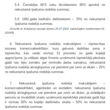
5.4. Černobiļas AES seku likvidatoriem 90% apmērā no
nekustamā īpašuma nodokļa summas;
5.5. 1991.gada barikāžu dalībniekiem – 70% no nekustamā
īpašuma nodokļa summas.
(Grozīts ar Krāslavas novada domes
25.07.2024.
saistošajiem noteikumiem Nr.
2024/8)
6. Nekustamā īpašuma nodokļa maksātājiem – rūpniecības
nozares komercsabiedrībām, kuru galvenā darbības joma ir
rūpniecība, kas veido vismaz 51 procentu no gada kopējā
apgrozījuma, ja vidējais algas līmenis uzņēmumā iepriekšējā pārskata
gadā nav bijis zemāks par minimālo darba samaksu, nekustamā
īpašuma nodokļa atvieglojumus var piemērot par zemi un ēkām – 25%
no nekustamā īpašuma nodokļa summas.
7. Nekustamā īpašuma nodokļa maksātājiem –
komercsabiedrībām, aģentūrām un iestādēm, nekustamā īpašuma
nodokļa atvieglojumus var piemērot par zemi un ēkām, ja strādājošo
personu ar invaliditāti skaits uzņēmumā iepriekšējā pārskata gadā bija
ir vismaz 30% no kopējo darbinieku skaita – 50% no nekustamā
īpašuma nodokļa summas.