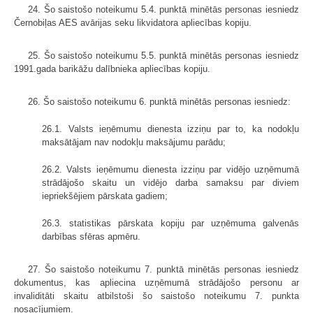
24. Šo saistošo noteikumu 5.4. punktā minētās personas iesniedz
Černobiļas AES avārijas seku likvidatora apliecības kopiju.
25. Šo saistošo noteikumu 5.5. punktā minētās personas iesniedz
1991.gada barikāžu dalībnieka apliecības kopiju.
26. Šo saistošo noteikumu 6. punktā minētās personas iesniedz:
26.1. Valsts ieņēmumu dienesta izziņu par to, ka nodokļu
maksātājam nav nodokļu maksājumu parādu;
26.2. Valsts ieņēmumu dienesta izziņu par vidējo uzņēmumā
strādājošo skaitu un vidējo darba samaksu par diviem
iepriekšējiem pārskata gadiem;
26.3. statistikas pārskata kopiju par uzņēmuma galvenās
darbības sfēras apmēru.
27. Šo saistošo noteikumu 7. punktā minētās personas iesniedz
dokumentus, kas apliecina uzņēmumā strādājošo personu ar
invaliditāti skaitu atbilstoši šo saistošo noteikumu 7. punkta
nosacījumiem.