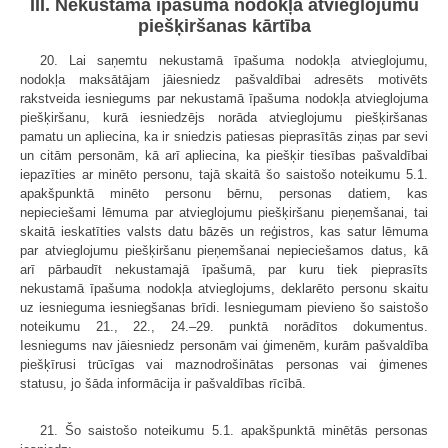
III. Nekustamā īpašuma nodokļa atvieglojumu
piešķiršanas kārtība
20. Lai saņemtu nekustamā īpašuma nodokļa atvieglojumu,
nodokļa maksātājam jāiesniedz pašvaldībai adresēts motivēts
rakstveida iesniegums par nekustamā īpašuma nodokļa atvieglojuma
piešķiršanu, kurā iesniedzējs norāda atvieglojumu piešķiršanas
pamatu un apliecina, ka ir sniedzis patiesas pieprasītās ziņas par sevi
un citām personām, kā arī apliecina, ka piešķir tiesības pašvaldībai
iepazīties ar minēto personu, tajā skaitā šo saistošo noteikumu 5.1.
apakšpunktā minēto personu bērnu, personas datiem, kas
nepieciešami lēmuma par atvieglojumu piešķiršanu pieņemšanai, tai
skaitā ieskatīties valsts datu bāzēs un reģistros, kas satur lēmuma
par atvieglojumu piešķiršanu pieņemšanai nepieciešamos datus, kā
arī pārbaudīt nekustamajā īpašumā, par kuru tiek pieprasīts
nekustamā īpašuma nodokļa atvieglojums, deklarēto personu skaitu
uz iesnieguma iesniegšanas brīdi. Iesniegumam pievieno šo saistošo
noteikumu 21., 22., 24.–29. punktā norādītos dokumentus.
Iesniegums nav jāiesniedz personām vai ģimenēm, kurām pašvaldība
piešķīrusi trūcīgas vai maznodrošinātas personas vai ģimenes
statusu, jo šāda informācija ir pašvaldības rīcībā.
21. Šo saistošo noteikumu 5.1. apakšpunktā minētās personas