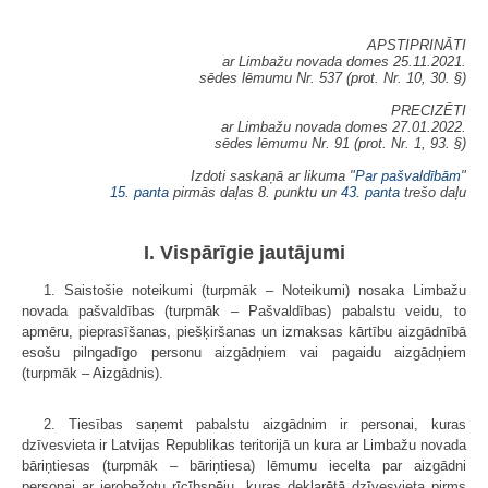
APSTIPRINĀTI
ar Limbažu novada domes 25.11.2021.
sēdes lēmumu Nr. 537 (prot. Nr. 10, 30. §)
PRECIZĒTI
ar Limbažu novada domes 27.01.2022.
sēdes lēmumu Nr. 91 (prot. Nr. 1, 93. §)
Izdoti saskaņā ar likuma "
Par pašvaldībām
"
15. panta
pirmās daļas 8. punktu un
43. panta
trešo daļu
I. Vispārīgie jautājumi
1. Saistošie noteikumi (turpmāk – Noteikumi) nosaka Limbažu
novada pašvaldības (turpmāk – Pašvaldības) pabalstu veidu, to
apmēru, pieprasīšanas, piešķiršanas un izmaksas kārtību aizgādnībā
esošu pilngadīgo personu aizgādņiem vai pagaidu aizgādņiem
(turpmāk – Aizgādnis).
2. Tiesības saņemt pabalstu aizgādnim ir personai, kuras
dzīvesvieta ir Latvijas Republikas teritorijā un kura ar Limbažu novada
bāriņtiesas (turpmāk – bāriņtiesa) lēmumu iecelta par aizgādni
personai ar ierobežotu rīcībspēju, kuras deklarētā dzīvesvieta pirms