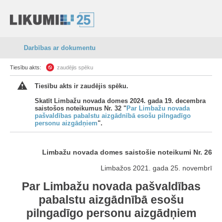
Darbības ar dokumentu
Tiesību akts:
zaudējis spēku
Tiesību akts ir zaudējis spēku.
Skatīt Limbažu novada domes 2024. gada 19. decembra
saistošos noteikumus Nr. 32 "
Par Limbažu novada
pašvaldības pabalstu aizgādnībā esošu pilngadīgo
personu aizgādņiem
".
Limbažu novada domes saistošie noteikumi Nr. 26
Limbažos 2021. gada 25. novembrī
Par Limbažu novada pašvaldības
pabalstu aizgādnībā esošu
pilngadīgo personu aizgādņiem