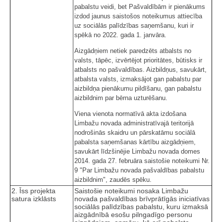
pabalstu veidi, bet Pašvaldībām ir pienākums
izdod jaunus saistošos noteikumus attiecība
uz sociālās palīdzības saņemšanu, kuri ir
spēkā no 2022. gada 1. janvāra.
Aizgādņiem netiek paredzēts atbalsts no
valsts, tāpēc, izvērtējot prioritātes, būtisks ir
atbalsts no pašvaldības. Aizbildņus, savukārt,
atbalsta valsts, izmaksājot gan pabalstu par
aizbildņa pienākumu pildīšanu, gan pabalstu
aizbildnim par bērna uzturēšanu.
Viena vienota normatīvā akta izdošana
Limbažu novada administratīvajā teritorijā
nodrošinās skaidru un pārskatāmu sociālā
pabalsta saņemšanas kārtību aizgādņiem,
savukārt līdzšinējie Limbažu novada domes
2014. gada 27. februāra saistošie noteikumi Nr.
9 "Par Limbažu novada pašvaldības pabalstu
aizbildnim", zaudēs spēku.
2. Īss projekta
Saistošie noteikumi nosaka Limbažu
satura izklāsts
novada pašvaldības brīvprātīgās iniciatīvas
sociālās palīdzības pabalstu, kuru izmaksā
aizgādnībā esošu pilngadīgo personu