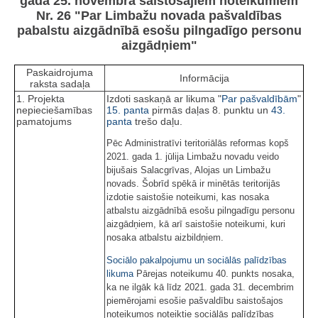
gada 25. novembra saistošajiem noteikumiem
Nr. 26 "Par Limbažu novada pašvaldības
pabalstu aizgādnībā esošu pilngadīgo personu
aizgādņiem"
Paskaidrojuma
Informācija
raksta sadaļa
1. Projekta
Izdoti saskaņā ar likuma "
Par pašvaldībām
"
nepieciešamības
15. panta
pirmās daļas 8. punktu un
43.
pamatojums
panta
trešo daļu.
Pēc Administratīvi teritoriālās reformas kopš
2021. gada 1. jūlija Limbažu novadu veido
bijušais Salacgrīvas, Alojas un Limbažu
novads. Šobrīd spēkā ir minētās teritorijās
izdotie saistošie noteikumi, kas nosaka
atbalstu aizgādnībā esošu pilngadīgu personu
aizgādņiem, kā arī saistošie noteikumi, kuri
nosaka atbalstu aizbildņiem.
Sociālo pakalpojumu un sociālās palīdzības
likuma
Pārejas noteikumu 40. punkts nosaka,
ka ne ilgāk kā līdz 2021. gada 31. decembrim
piemērojami esošie pašvaldību saistošajos
noteikumos noteiktie sociālās palīdzības