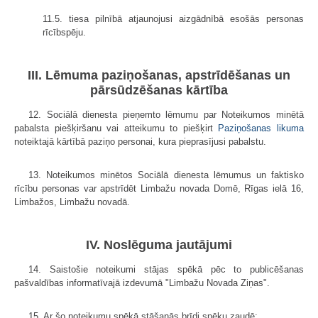
11.5. tiesa pilnībā atjaunojusi aizgādnībā esošās personas
rīcībspēju.
III. Lēmuma paziņošanas, apstrīdēšanas un
pārsūdzēšanas kārtība
12. Sociālā dienesta pieņemto lēmumu par Noteikumos minētā
pabalsta piešķiršanu vai atteikumu to piešķirt
Paziņošanas likuma
noteiktajā kārtībā paziņo personai, kura pieprasījusi pabalstu.
13. Noteikumos minētos Sociālā dienesta lēmumus un faktisko
rīcību personas var apstrīdēt Limbažu novada Domē, Rīgas ielā 16,
Limbažos, Limbažu novadā.
IV. Noslēguma jautājumi
14. Saistošie noteikumi stājas spēkā pēc to publicēšanas
pašvaldības informatīvajā izdevumā "Limbažu Novada Ziņas".
15. Ar šo noteikumu spēkā stāšanās brīdi spēku zaudē: