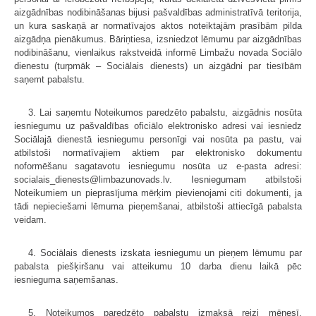
aizgādnības nodibināšanas bijusi pašvaldības administratīvā teritorija,
un kura saskaņā ar normatīvajos aktos noteiktajām prasībām pilda
aizgādņa pienākumus. Bāriņtiesa, izsniedzot lēmumu par aizgādnības
nodibināšanu, vienlaikus rakstveidā informē Limbažu novada Sociālo
dienestu (turpmāk – Sociālais dienests) un aizgādni par tiesībām
saņemt pabalstu.
3. Lai saņemtu Noteikumos paredzēto pabalstu, aizgādnis nosūta
iesniegumu uz pašvaldības oficiālo elektronisko adresi vai iesniedz
Sociālajā dienestā iesniegumu personīgi vai nosūta pa pastu, vai
atbilstoši normatīvajiem aktiem par elektronisko dokumentu
noformēšanu sagatavotu iesniegumu nosūta uz e-pasta adresi:
socialais_dienests@limbazunovads.lv. Iesniegumam atbilstoši
Noteikumiem un pieprasījuma mērķim pievienojami citi dokumenti, ja
tādi nepieciešami lēmuma pieņemšanai, atbilstoši attiecīgā pabalsta
veidam.
4. Sociālais dienests izskata iesniegumu un pieņem lēmumu par
pabalsta piešķiršanu vai atteikumu 10 darba dienu laikā pēc
iesnieguma saņemšanas.
5. Noteikumos paredzēto pabalstu izmaksā reizi mēnesī,