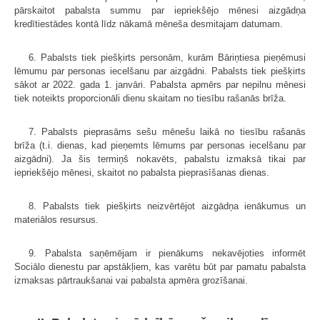
pārskaitot pabalsta summu par iepriekšējo mēnesi aizgādņa
kredītiestādes kontā līdz nākamā mēneša desmitajam datumam.
6. Pabalsts tiek piešķirts personām, kurām Bāriņtiesa pieņēmusi
lēmumu par personas iecelšanu par aizgādni. Pabalsts tiek piešķirts
sākot ar 2022. gada 1. janvāri. Pabalsta apmērs par nepilnu mēnesi
tiek noteikts proporcionāli dienu skaitam no tiesību rašanās brīža.
7. Pabalsts pieprasāms sešu mēnešu laikā no tiesību rašanās
brīža (t.i. dienas, kad pieņemts lēmums par personas iecelšanu par
aizgādni). Ja šis termiņš nokavēts, pabalstu izmaksā tikai par
iepriekšējo mēnesi, skaitot no pabalsta pieprasīšanas dienas.
8. Pabalsts tiek piešķirts neizvērtējot aizgādņa ienākumus un
materiālos resursus.
9. Pabalsta saņēmējam ir pienākums nekavējoties informēt
Sociālo dienestu par apstākļiem, kas varētu būt par pamatu pabalsta
izmaksas pārtraukšanai vai pabalsta apmēra grozīšanai.