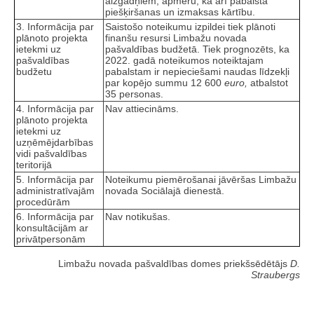
aizgādņiem, apmēru, kā arī pabalsta
piešķiršanas un izmaksas kārtību.
3. Informācija par
Saistošo noteikumu izpildei tiek plānoti
plānoto projekta
finanšu resursi Limbažu novada
ietekmi uz
pašvaldības budžetā. Tiek prognozēts, ka
pašvaldības
2022. gadā noteikumos noteiktajam
budžetu
pabalstam ir nepieciešami naudas līdzekļi
par kopējo summu 12 600
euro,
atbalstot
35 personas.
4. Informācija par
Nav attiecināms.
plānoto projekta
ietekmi uz
uzņēmējdarbības
vidi pašvaldības
teritorijā
5. Informācija par
Noteikumu piemērošanai jāvēršas Limbažu
administratīvajām
novada Sociālajā dienestā.
procedūrām
6. Informācija par
Nav notikušas.
konsultācijām ar
privātpersonām
Limbažu novada pašvaldības domes priekšsēdētājs
D.
Straubergs