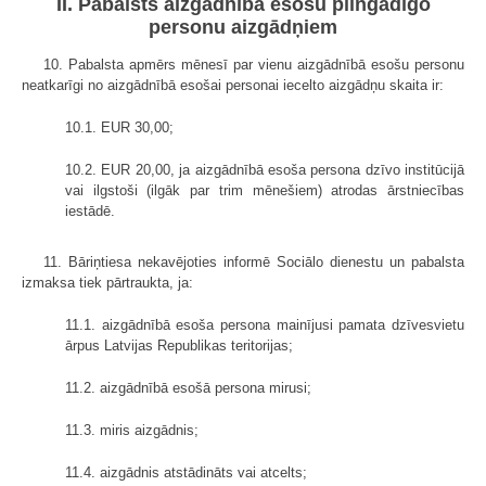
II. Pabalsts aizgādnībā esošu pilngadīgo
personu aizgādņiem
10. Pabalsta apmērs mēnesī par vienu aizgādnībā esošu personu
neatkarīgi no aizgādnībā esošai personai iecelto aizgādņu skaita ir:
10.1. EUR 30,00;
10.2. EUR 20,00, ja aizgādnībā esoša persona dzīvo institūcijā
vai ilgstoši (ilgāk par trim mēnešiem) atrodas ārstniecības
iestādē.
11. Bāriņtiesa nekavējoties informē Sociālo dienestu un pabalsta
izmaksa tiek pārtraukta, ja:
11.1. aizgādnībā esoša persona mainījusi pamata dzīvesvietu
ārpus Latvijas Republikas teritorijas;
11.2. aizgādnībā esošā persona mirusi;
11.3. miris aizgādnis;
11.4. aizgādnis atstādināts vai atcelts;