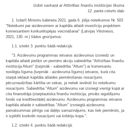
Izdoti saskaņā ar Attīstības finanšu institūcijas likuma
12. panta ceturto daļu
1. Izdarīt Ministru kabineta 2021. gada 6. jūlija noteikumos Nr. 503
"Noteikumi par aizdevumiem ar kapitāla atlaidi investīciju projektiem
komersantiem konkurētspējas veicināšanai" (Latvijas Vēstnesis,
2021, 130. nr.) šādus grozījumus:
1.1. izteikt 3. punktu šādā redakcijā:
"3. Aizdevumu programmas ietvaros aizdevumus izsniedz un
kapitāla atlaidi piešķir un piemēro akciju sabiedrība "Attīstības finanšu
institūcija Altum" (turpmāk - sabiedrība "Altum") ar komersantu
noslēgta līguma (turpmāk - aizdevuma līgums) ietvaros, kurā cita
starpā iekļauti kapitāla atlaides piemērošanas nosacījumi,
pēcuzraudzības kārtība un sekas, ja netiek ievēroti šo noteikumu
nosacījumi. Sabiedrība "Altum" aizdevumu var izsniegt vienīgi kopā ar
cita finansētāja (starptautiska finanšu institūcija, privāts ieguldījumu
fonds vai kredītiestāde) aizdevumu. Aizdevumu programmas ietvaros
kapitāla atlaide ir sabiedrības "Altum" izsniegtā aizdevuma
pamatsummas pilnīgs vai daļējs samazinājums, kas tiek piemērots, ja
ir izpildīti konkrēti nosacījumi vai kritēriju kopa.";
1.2. izteikt 4. punktu šādā redakcijā: