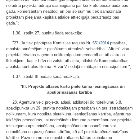
norādītā projekta rādītāju sasniegšanu par konkrēto pēcuzraudzības
gadu, komersantam neatdod, un par šo summu tiek samazināta
projektam pieejamā kapitāla atlaide attiecīgajā pēcuzraudzības
gadā.";
1.36. izteikt 27. punktu šādā redakcijā:
"27. Ja tiek pārkāptas Komisijas regulas Nr.
651/2014
prasības,
atbalsta saņēmējam ir pienākums atmaksāt sabiedrībai "Altum" visu
projekta ietvaros saņemto nelikumīgo komercdarbības atbalstu no
līdzekļiem, kas ir brīvi no valsts atbalsta, atbilstoši Komercdarbības
atbalsta kontroles likuma IV vai V nodaļā minētajiem nosacījumiem.";
1.37. izteikt III nodaļu šādā redakcijā:
"
III. Projektu atlases kārtu pieteikuma iesniegšanas un
apstiprināšanas kārtība
28. Aģentūra veic projektu atlasi, atbilstoši šo noteikumu 5.8.
apakšpunktā un 29. punktā noteiktajām prasībām un tās izstrādātajam
nolikumam, kurā noteikta pieteikumu iesniegšanas kārtība, aģentūras
iekšējās procedūras, lai nodrošinātu lēmuma pieņemšanu par projekta
iesniegumu apstiprināšanu, apstiprināšanu ar nosacījumu vai
noraidīšanu un paziņošanas kārtību, kā arī projekta pēcuzraudzības
kārtību. Paziņojumu par projektu atlases kārtas pieteikumu