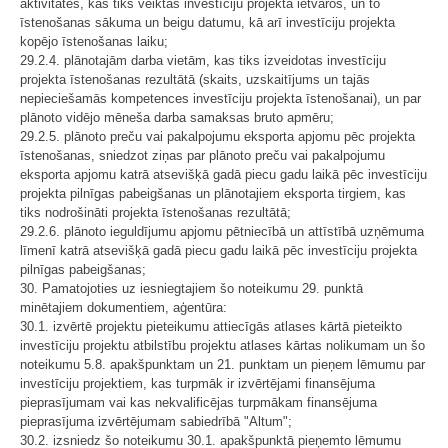
aktivitātes, kas tiks veiktas investīciju projekta ietvaros, un to
īstenošanas sākuma un beigu datumu, kā arī investīciju projekta
kopējo īstenošanas laiku;
29.2.4. plānotajām darba vietām, kas tiks izveidotas investīciju
projekta īstenošanas rezultātā (skaits, uzskaitījums un tajās
nepieciešamās kompetences investīciju projekta īstenošanai), un par
plānoto vidējo mēneša darba samaksas bruto apmēru;
29.2.5. plānoto preču vai pakalpojumu eksporta apjomu pēc projekta
īstenošanas, sniedzot ziņas par plānoto preču vai pakalpojumu
eksporta apjomu katrā atsevišķā gadā piecu gadu laikā pēc investīciju
projekta pilnīgas pabeigšanas un plānotajiem eksporta tirgiem, kas
tiks nodrošināti projekta īstenošanas rezultātā;
29.2.6. plānoto ieguldījumu apjomu pētniecībā un attīstībā uzņēmuma
līmenī katrā atsevišķā gadā piecu gadu laikā pēc investīciju projekta
pilnīgas pabeigšanas;
30. Pamatojoties uz iesniegtajiem šo noteikumu 29. punktā
minētajiem dokumentiem, aģentūra:
30.1. izvērtē projektu pieteikumu attiecīgās atlases kārtā pieteikto
investīciju projektu atbilstību projektu atlases kārtas nolikumam un šo
noteikumu 5.8. apakšpunktam un ​21. punktam un pieņem lēmumu par
investīciju projektiem, kas turpmāk ir izvērtējami finansējuma
pieprasījumam vai kas nekvalificējas turpmākam finansējuma
pieprasījuma izvērtējumam sabiedrībā "Altum";
30.2. izsniedz šo noteikumu 30.1. apakšpunktā pieņemto lēmumu