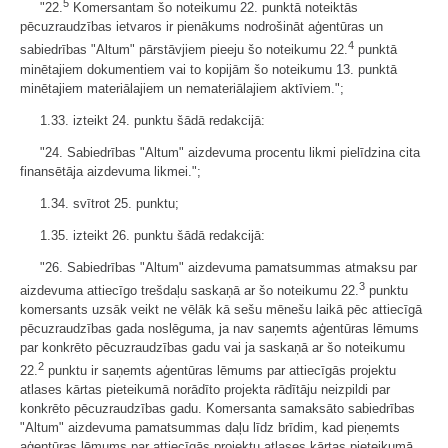
5
"22.
Komersantam šo noteikumu 22. punktā noteiktās
pēcuzraudzības ietvaros ir pienākums nodrošināt aģentūras un
4
sabiedrības "Altum" pārstāvjiem pieeju šo noteikumu 22.
punktā
minētajiem dokumentiem vai to kopijām šo noteikumu 13. punktā
minētajiem materiālajiem un nemateriālajiem aktīviem.";
1.33. izteikt 24. punktu šādā redakcijā:
"24. Sabiedrības "Altum" aizdevuma procentu likmi pielīdzina cita
finansētāja aizdevuma likmei.";
1.34. svītrot 25. punktu;
1.35. izteikt 26. punktu šādā redakcijā:
"26. Sabiedrības "Altum" aizdevuma pamatsummas atmaksu par
3
aizdevuma attiecīgo trešdaļu saskaņā ar šo noteikumu 22.
punktu
komersants uzsāk veikt ne vēlāk kā sešu mēnešu laikā pēc attiecīgā
pēcuzraudzības gada noslēguma, ja nav saņemts aģentūras lēmums
par konkrēto pēcuzraudzības gadu vai ja saskaņā ar šo noteikumu
2
22.
punktu ir saņemts aģentūras lēmums par attiecīgās projektu
atlases kārtas pieteikumā norādīto projekta rādītāju neizpildi par
konkrēto pēcuzraudzības gadu. Komersanta samaksāto sabiedrības
"Altum" aizdevuma pamatsummas daļu līdz brīdim, kad pieņemts
aģentūras lēmums par attiecīgās projektu atlases kārtas pieteikumā