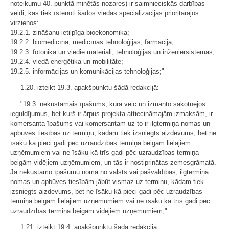
noteikumu ​40. punktā minētās nozares) ir saimnieciskās darbības
veidi, kas tiek īstenoti šādos viedās specializācijas prioritārajos
virzienos:
19.2.1. zināšanu ietilpīga bioekonomika;
19.2.2. biomedicīna, medicīnas tehnoloģijas, farmācija;
19.2.3. fotonika un viedie materiāli, tehnoloģijas un inženiersistēmas;
19.2.4. viedā enerģētika un mobilitāte;
19.2.5. informācijas un komunikācijas tehnoloģijas;"
1.20. izteikt 19.3. apakšpunktu šādā redakcijā:
"19.3. nekustamais īpašums, kurā veic un izmanto sākotnējos
ieguldījumus, bet kurš ir ārpus projekta attiecināmajām izmaksām, ir
komersanta īpašums vai komersantam uz to ir ilgtermiņa nomas un
apbūves tiesības uz termiņu, kādam tiek izsniegts aizdevums, bet ne
īsāku kā pieci gadi pēc uzraudzības termiņa beigām lielajiem
uzņēmumiem vai ne īsāku kā trīs gadi pēc uzraudzības termiņa
beigām vidējiem uzņēmumiem, un tās ir nostiprinātas zemesgrāmatā.
Ja nekustamo īpašumu nomā no valsts vai pašvaldības, ilgtermiņa
nomas un apbūves tiesībām jābūt vismaz uz termiņu, kādam tiek
izsniegts aizdevums, bet ne īsāku kā pieci gadi pēc uzraudzības
termiņa beigām lielajiem uzņēmumiem vai ne īsāku kā trīs gadi pēc
uzraudzības termiņa beigām vidējiem uzņēmumiem;"
1.21. izteikt 19.4. apakšpunktu šādā redakcijā: