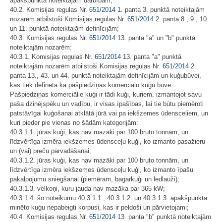
apakšpunktā noteiktajām darbībām;
40.2. Komisijas regulas Nr.
651/2014
1. panta 3. punktā noteiktajām
nozarēm atbilstoši Komisijas regulas Nr.
651/2014
2. panta 8., 9., 10.
un 11. punktā noteiktajām definīcijām;
40.3. Komisijas regulas Nr.
651/2014
13. panta "a" un "b" punktā
noteiktajām nozarēm:
40.3.1. Komisijas regulas Nr.
651/2014
13. panta "a" punktā
noteiktajām nozarēm atbilstoši Komisijas regulas Nr.
651/2014
2.
panta 13., 43. un 44. punktā noteiktajām definīcijām un kuģubūvei,
kas tiek definēta kā pašpiedziņas komerciālo kuģu būve.
Pašpiedziņas komerciālie kuģi ir tādi kuģi, kuriem, izmantojot savu
paša dzinējspēku un vadību, ir visas īpašības, lai tie būtu piemēroti
patstāvīgai kuģošanai atklātā jūrā vai pa iekšzemes ūdensceļiem, un
kuri pieder pie vienas no šādām kategorijām:
40.3.1.1. jūras kuģi, kas nav mazāki par 100 bruto tonnām, un
līdzvērtīga izmēra iekšzemes ūdensceļu kuģi, ko izmanto pasažieru
un (vai) preču pārvadāšanai;
40.3.1.2. jūras kuģi, kas nav mazāki par 100 bruto tonnām, un
līdzvērtīga izmēra iekšzemes ūdensceļu kuģi, ko izmanto īpašu
pakalpojumu sniegšanai (piemēram, bagarkuģi un ledlauži);
40.3.1.3. velkoņi, kuru jauda nav mazāka par 365 kW;
40.3.1.4. šo noteikumu 40.3.1.1., 40.3.1.2. un 40.3.1.3. apakšpunktā
minēto kuģu nepabeigti korpusi, kas ir peldoši un pārvietojami;
40.4. Komisijas regulas Nr.
651/2014
13. panta "b" punktā noteiktajām