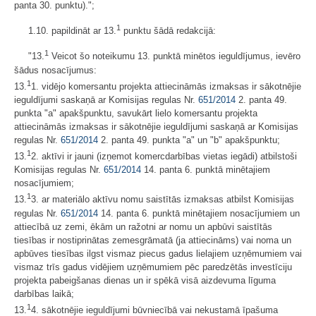
panta 30. punktu).";
1
1.10. papildināt ar 13.
punktu šādā redakcijā:
1
"13.
Veicot šo noteikumu 13. punktā minētos ieguldījumus, ievēro
šādus nosacījumus:
1
13.
1. vidējo komersantu projekta attiecināmās izmaksas ir sākotnējie
ieguldījumi saskaņā ar Komisijas regulas Nr.
651/2014
2. panta 49.
punkta "a" apakšpunktu, savukārt lielo komersantu projekta
attiecināmās izmaksas ir sākotnējie ieguldījumi saskaņā ar Komisijas
regulas Nr.
651/2014
2. panta 49. punkta "a" un "b" apakšpunktu;
1
13.
2. aktīvi ir jauni (izņemot komercdarbības vietas iegādi) atbilstoši
Komisijas regulas Nr.
651/2014
14. panta 6. punktā minētajiem
nosacījumiem;
1
13.
3. ar materiālo aktīvu nomu saistītās izmaksas atbilst Komisijas
regulas Nr.
651/2014
14. panta 6. punktā minētajiem nosacījumiem un
attiecībā uz zemi, ēkām un ražotni ar nomu un apbūvi saistītās
tiesības ir nostiprinātas zemesgrāmatā (ja attiecināms) vai noma un
apbūves tiesības ilgst vismaz piecus gadus lielajiem uzņēmumiem vai
vismaz trīs gadus vidējiem uzņēmumiem pēc paredzētās investīciju
projekta pabeigšanas dienas un ir spēkā visā aizdevuma līguma
darbības laikā;
1
13.
4. sākotnējie ieguldījumi būvniecībā vai nekustamā īpašuma