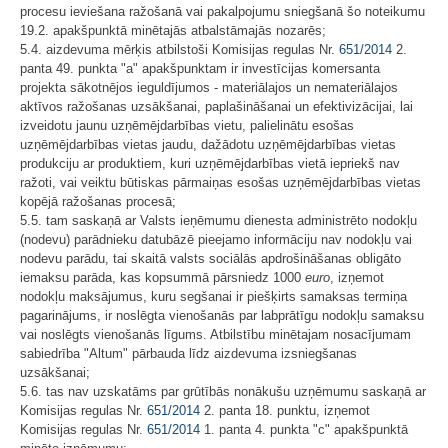
procesu ieviešana ražošanā vai pakalpojumu sniegšanā šo noteikumu
19.2. apakšpunktā minētajās atbalstāmajās nozarēs;
5.4. aizdevuma mērķis atbilstoši Komisijas regulas Nr.
651/2014
2.
panta 49. punkta "a" apakšpunktam ir investīcijas komersanta
projekta sākotnējos ieguldījumos - materiālajos un nemateriālajos
aktīvos ražošanas uzsākšanai, paplašināšanai un efektivizācijai, lai
izveidotu jaunu uzņēmējdarbības vietu, palielinātu esošas
uzņēmējdarbības vietas jaudu, dažādotu uzņēmējdarbības vietas
produkciju ar produktiem, kuri uzņēmējdarbības vietā iepriekš nav
ražoti, vai veiktu būtiskas pārmaiņas esošas uzņēmējdarbības vietas
kopējā ražošanas procesā;
5.5. tam saskaņā ar Valsts ieņēmumu dienesta administrēto nodokļu
(nodevu) parādnieku datubāzē pieejamo informāciju nav nodokļu vai
nodevu parādu, tai skaitā valsts sociālās apdrošināšanas obligāto
iemaksu parāda, kas kopsummā pārsniedz 1000
euro
, izņemot
nodokļu maksājumus, kuru segšanai ir piešķirts samaksas termiņa
pagarinājums, ir noslēgta vienošanās par labprātīgu nodokļu samaksu
vai noslēgts vienošanās līgums. Atbilstību minētajam nosacījumam
sabiedrība "Altum" pārbauda līdz aizdevuma izsniegšanas
uzsākšanai;
5.6. tas nav uzskatāms par grūtībās nonākušu uzņēmumu saskaņā ar
Komisijas regulas Nr.
651/2014
2. panta 18. punktu, izņemot
Komisijas regulas Nr.
651/2014
1. panta 4. punkta "c" apakšpunktā