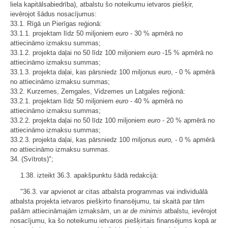
liela kapitālsabiedrība), atbalstu šo noteikumu ietvaros piešķir,
ievērojot šādus nosacījumus:
33.1. Rīgā un Pierīgas reģionā:
33.1.1. projektam līdz 50 miljoniem
euro
- 30 % apmērā no
attiecināmo izmaksu summas;
33.1.2. projekta daļai no 50 līdz 100 miljoniem
euro
-15 % apmērā no
attiecināmo izmaksu summas;
33.1.3. projekta daļai, kas pārsniedz 100 miljonus
euro
, - 0 % apmērā
no attiecināmo izmaksu summas;
33.2. Kurzemes, Zemgales, Vidzemes un Latgales reģionā:
33.2.1. projektam līdz 50 miljoniem
euro
- 40 % apmērā no
attiecināmo izmaksu summas;
33.2.2. projekta daļai no 50 līdz 100 miljoniem
euro
- 20 % apmērā no
attiecināmo izmaksu summas;
33.2.3. projekta daļai, kas pārsniedz 100 miljonus
euro,
- 0 % apmērā
no attiecināmo izmaksu summas.
34. (Svītrots)";
1.38. izteikt 36.3. apakšpunktu šādā redakcijā:
"36.3. var apvienot ar citas atbalsta programmas vai individuālā
atbalsta projekta ietvaros piešķirto finansējumu, tai skaitā par tām
pašām attiecināmajām izmaksām, un ar
de minimis
atbalstu, ievērojot
nosacījumu, ka šo noteikumu ietvaros piešķirtais finansējums kopā ar