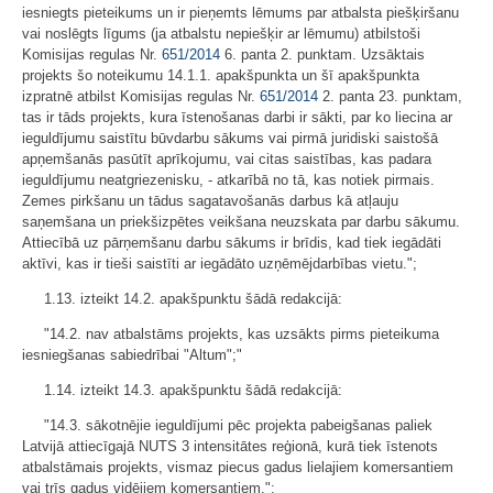
iesniegts pieteikums un ir pieņemts lēmums par atbalsta piešķiršanu
vai noslēgts līgums (ja atbalstu nepiešķir ar lēmumu) atbilstoši
Komisijas regulas Nr.
651/2014
6. panta 2. punktam. Uzsāktais
projekts šo noteikumu 14.1.1. apakšpunkta un šī apakšpunkta
izpratnē atbilst Komisijas regulas Nr.
651/2014
2. panta 23. punktam,
tas ir tāds projekts, kura īstenošanas darbi ir sākti, par ko liecina ar
ieguldījumu saistītu būvdarbu sākums vai pirmā juridiski saistošā
apņemšanās pasūtīt aprīkojumu, vai citas saistības, kas padara
ieguldījumu neatgriezenisku, - atkarībā no tā, kas notiek pirmais.
Zemes pirkšanu un tādus sagatavošanās darbus kā atļauju
saņemšana un priekšizpētes veikšana neuzskata par darbu sākumu.
Attiecībā uz pārņemšanu darbu sākums ir brīdis, kad tiek iegādāti
aktīvi, kas ir tieši saistīti ar iegādāto uzņēmējdarbības vietu.";
1.13. izteikt 14.2. apakšpunktu šādā redakcijā:
"14.2. nav atbalstāms projekts, kas uzsākts pirms pieteikuma
iesniegšanas sabiedrībai "Altum";"
1.14. izteikt 14.3. apakšpunktu šādā redakcijā:
"14.3. sākotnējie ieguldījumi pēc projekta pabeigšanas paliek
Latvijā attiecīgajā NUTS 3 intensitātes reģionā, kurā tiek īstenots
atbalstāmais projekts, vismaz piecus gadus lielajiem komersantiem
vai trīs gadus vidējiem komersantiem.";