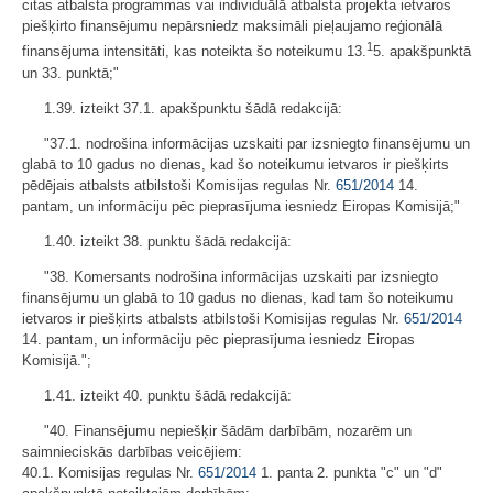
citas atbalsta programmas vai individuālā atbalsta projekta ietvaros
piešķirto finansējumu nepārsniedz maksimāli pieļaujamo reģionālā
1
finansējuma intensitāti, kas noteikta šo noteikumu 13.
5. apakšpunktā
un 33. punktā;"
1.39. izteikt 37.1. apakšpunktu šādā redakcijā:
"37.1. nodrošina informācijas uzskaiti par izsniegto finansējumu un
glabā to 10 gadus no dienas, kad šo noteikumu ietvaros ir piešķirts
pēdējais atbalsts atbilstoši Komisijas regulas Nr.
651/2014
14.
pantam, un informāciju pēc pieprasījuma iesniedz Eiropas Komisijā;"
1.40. izteikt 38. punktu šādā redakcijā:
"38. Komersants nodrošina informācijas uzskaiti par izsniegto
finansējumu un glabā to 10 gadus no dienas, kad tam šo noteikumu
ietvaros ir piešķirts atbalsts atbilstoši Komisijas regulas Nr.
651/2014
14. pantam, un informāciju pēc pieprasījuma iesniedz Eiropas
Komisijā.";
1.41. izteikt 40. punktu šādā redakcijā:
"40. Finansējumu nepiešķir šādām darbībām, nozarēm un
saimnieciskās darbības veicējiem:
40.1. Komisijas regulas Nr.
651/2014
1. panta 2. punkta "c" un "d"