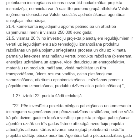
pieteikuma iesniegšanas dienas nevar tikt nodarbinātas projekta
iesniedzēja, nomnieka vai tā saistīto personu grupā atbilstoši Valsts
ieņēmumu dienesta vai Valsts sociālās apdrošināšanas aģentūras
sniegtajai informācijai;
21.4. komersanta ieguldījumu apjoms pētniecībā un attīstībā
uzņēmuma līmenī ir vismaz 250 000
euro
gadā;
21.5. vismaz 20 % no investīciju projektā plānotajiem ieguldījumiem ir
vērsti uz ieguldījumiem zaļo tehnoloģiju izmantošanā produktu
ražošanas un pakalpojumu sniegšanas procesā un citu uz klimata
pārmaiņu ietekmes mazināšanu vērstu produktu ražošanā (piemēram,
enerģijas uzkrāšana un atguve, videi draudzīgu un energoefektīvu
materiālu un produktu radīšana, viedā mobilitāte un tīra
transportēšana, ūdens resursu vadība, gaisa piesārņojuma
samazināšana, atkritumu apsaimniekošana - ražošanas procesu
pārpalikumu izmantošana, produktu dzīves cikla paildzināšana).";
1.27. izteikt 22. punktu šādā redakcijā:
"22. Pēc investīciju projekta pilnīgas pabeigšanas un komersanta
iesnieguma saņemšanas par pēcuzraudzības uzsākšanu, bet ne vēlāk
kā pēc diviem gadiem kopš investīciju projekta pilnīgas pabeigšanas
aģentūra uzsāk un trīs gadus īsteno attiecīgā investīciju projekta
attiecīgās atlases kārtas ietvaros iesniegtajā pieteikumā norādīto
projekta rādītāju pēcuzraudzību. Aģentūra katru pēcuzraudzības gadu