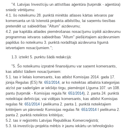
"4. Latvijas Investīciju un attīstības aģentūra (turpmāk - aģentūra)
sniedz vērtējumu:
4.1. šo noteikumu 28. punktā minētās atlases kārtas ietvaros par
komersanta un tā īstenotā projekta atbilstību, lai saņemtu tiesības
pretendēt uz sabiedrības "Altum" aizdevumu;
4.2. par kapitāla atlaides piemērošanas nosacījumu izpildi aizdevumu
programmas ietvaros sabiedrības "Altum" piešķirtajiem aizdevumiem
papildus šo noteikumu 3. punktā norādītajā aizdevuma līgumā
ietvertajiem nosacījumiem.";
1.3. izteikt 5. punktu šādā redakcijā:
"5. Šo noteikumu izpratnē finansējumu var saņemt komersants,
kas atbilst šādiem nosacījumiem:
5.1. tas ir lielais komersants, kas atbilst Komisijas 2014. gada 17.
jūnija Regulas (ES) Nr.
651/2014
, ar ko noteiktas atbalsta kategorijas
atzīst par saderīgām ar iekšējo tirgu, piemērojot Līguma 107. un 108.
pantu (turpmāk - Komisijas regula Nr.
651/2014
), 2. panta 24. punktā
noteiktajai definīcijai, vai vidējais komersants, kas atbilst Komisijas
regulas Nr.
651/2014
I pielikuma 2. panta 1. punktā noteiktajiem
kritērijiem un pārsniedz Komisijas regulas Nr.
651/2014
I pielikuma 2.
panta 2. punktā noteiktos kritērijus;
5.2. tas ir reģistrēts Latvijas Republikas Komercreģistrā;
5.3. tā investīciju projekta mērķis ir jaunu iekārtu un tehnoloģisko