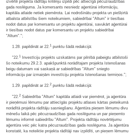
izvērtē projekta rādītāju kritēriju izpildi pēc attiecīgā pēcuzraudzības
gada noslēguma. Ja komersants nesniedz aģentūrai informāciju,
kapitāla atlaide netiek piemērota. Lai nodrošinātu projekta un piešķirtā
atbalsta atbilstību šiem noteikumiem, sabiedrībai "Altum" ir tiesības
nodot datus par komersantu un projektu aģentūrai, savukārt aģentūrai
ir tiesības nodot datus par komersantu un projektu sabiedrībai
"Altum".";
1
1.28. papildināt ar 22.
punktu šādā redakcijā:
1
"22.
Investīciju projekts uzskatāms par pilnībā pabeigtu atbilstoši
šo noteikumu 29.2.3. apakšpunktā norādītajam projekta īstenošanas
beigu datumam vai saskaņā ar sabiedrības "Altum" sniegto
informāciju par izmaiņām investīciju projekta īstenošanas termiņos.";
2
1.29. papildināt ar 22.
punktu šādā redakcijā:
2
"22.
Sabiedrība "Altum" kapitāla atlaidi var piemērot, ja aģentūra
ir pieņēmusi lēmumu par attiecīgās projektu atlases kārtas pieteikumā
norādītā projekta rādītāju sasniegšanu. Aģentūra pieņem lēmumu divu
mēnešu laikā pēc pēcuzraudzības gada noslēguma un par pieņemto
lēmumu informē sabiedrību "Altum". Projekta rādītāju novērtējumu
aģentūra veic pēc katra pēcuzraudzības gada noslēguma. Ja aģentūra
konstatē, ka noteiktie projekta rādītāji nav izpildīti, un pieņem lēmumu