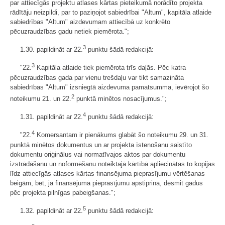
par attiecīgās projektu atlases kārtas pieteikumā norādīto projekta
rādītāju neizpildi, par to paziņojot sabiedrībai "Altum", kapitāla atlaide
sabiedrības "Altum" aizdevumam attiecībā uz konkrēto
pēcuzraudzības gadu netiek piemērota.";
3
1.30. papildināt ar 22.
punktu šādā redakcijā:
3
"22.
Kapitāla atlaide tiek piemērota trīs daļās. Pēc katra
pēcuzraudzības gada par vienu trešdaļu var tikt samazināta
sabiedrības "Altum" izsniegtā aizdevuma pamatsumma, ievērojot šo
2
noteikumu 21. un 22.
punktā minētos nosacījumus.";
4
1.31. papildināt ar 22.
punktu šādā redakcijā:
4
"22.
Komersantam ir pienākums glabāt šo noteikumu 29. un 31.
punktā minētos dokumentus un ar projekta īstenošanu saistīto
dokumentu oriģinālus vai normatīvajos aktos par dokumentu
izstrādāšanu un noformēšanu noteiktajā kārtībā apliecinātas to kopijas
līdz attiecīgās atlases kārtas finansējuma pieprasījumu vērtēšanas
beigām, bet, ja finansējuma pieprasījumu apstiprina, desmit gadus
pēc projekta pilnīgas pabeigšanas.";
5
1.32. papildināt ar 22.
punktu šādā redakcijā: