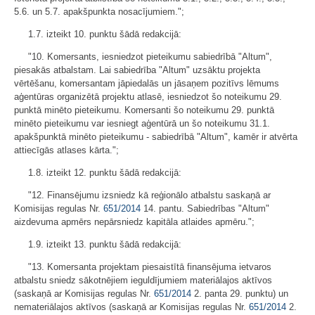
5.6. un 5.7. apakšpunkta nosacījumiem.";
1.7. izteikt 10. punktu šādā redakcijā:
"10. Komersants, iesniedzot pieteikumu sabiedrībā "Altum",
piesakās atbalstam. Lai sabiedrība "Altum" uzsāktu projekta
vērtēšanu, komersantam jāpiedalās un jāsaņem pozitīvs lēmums
aģentūras organizētā projektu atlasē, iesniedzot šo noteikumu 29.
punktā minēto pieteikumu. Komersanti šo noteikumu 29. punktā
minēto pieteikumu var iesniegt aģentūrā un šo noteikumu 31.1.
apakšpunktā minēto pieteikumu - sabiedrībā "Altum", kamēr ir atvērta
attiecīgās atlases kārta.";
1.8. izteikt 12. punktu šādā redakcijā:
"12. Finansējumu izsniedz kā reģionālo atbalstu saskaņā ar
Komisijas regulas Nr.
651/2014
14. pantu. Sabiedrības "Altum"
aizdevuma apmērs nepārsniedz kapitāla atlaides apmēru.";
1.9. izteikt 13. punktu šādā redakcijā:
"13. Komersanta projektam piesaistītā finansējuma ietvaros
atbalstu sniedz sākotnējiem ieguldījumiem materiālajos aktīvos
(saskaņā ar Komisijas regulas Nr.
651/2014
2. panta 29. punktu) un
nemateriālajos aktīvos (saskaņā ar Komisijas regulas Nr.
651/2014
2.