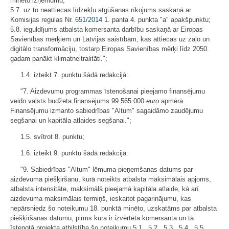
minēto izņēmumu;
5.7. uz to neattiecas līdzekļu atgūšanas rīkojums saskaņā ar
Komisijas regulas Nr.
651/2014
1. panta 4. punkta "a" apakšpunktu;
5.8. ieguldījums atbalsta komersanta darbību saskaņā ar Eiropas
Savienības mērķiem un Latvijas saistībām, kas attiecas uz zaļo un
digitālo transformāciju, tostarp Eiropas Savienības mērķi līdz 2050.
gadam panākt klimatneitralitāti.";
1.4. izteikt 7. punktu šādā redakcijā:
"7. Aizdevumu programmas īstenošanai pieejamo finansējumu
veido valsts budžeta finansējums 99 565 000
euro
apmērā.
Finansējumu izmanto sabiedrības "Altum" sagaidāmo zaudējumu
segšanai un kapitāla atlaides segšanai.";
1.5. svītrot 8. punktu;
1.6. izteikt 9. punktu šādā redakcijā:
"9. Sabiedrības "Altum" lēmuma pieņemšanas datums par
aizdevuma piešķiršanu, kurā noteikts atbalsta maksimālais apjoms,
atbalsta intensitāte, maksimālā pieejamā kapitāla atlaide, kā arī
aizdevuma maksimālais termiņš, ieskaitot pagarinājumu, kas
nepārsniedz šo noteikumu 18. punktā minēto, uzskatāms par atbalsta
piešķiršanas datumu, pirms kura ir izvērtēta komersanta un tā
īstenotā projekta atbilstība šo noteikumu 5.1., 5.2., 5.3., 5.4., 5.5.,