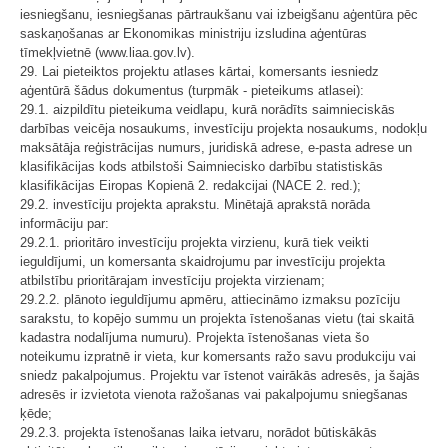
iesniegšanu, iesniegšanas pārtraukšanu vai izbeigšanu aģentūra pēc
saskaņošanas ar Ekonomikas ministriju izsludina aģentūras
tīmekļvietnē (www.liaa.gov.lv).
29. Lai pieteiktos projektu atlases kārtai, komersants iesniedz
aģentūrā šādus dokumentus (turpmāk - pieteikums atlasei):
29.1. aizpildītu pieteikuma veidlapu, kurā norādīts saimnieciskās
darbības veicēja nosaukums, investīciju projekta nosaukums, nodokļu
maksātāja reģistrācijas numurs, juridiskā adrese, e-pasta adrese un
klasifikācijas kods atbilstoši Saimniecisko darbību statistiskās
klasifikācijas Eiropas Kopienā 2. redakcijai (NACE 2. red.);
29.2. investīciju projekta aprakstu. Minētajā aprakstā norāda
informāciju par:
29.2.1. prioritāro investīciju projekta virzienu, kurā tiek veikti
ieguldījumi, un komersanta skaidrojumu par investīciju projekta
atbilstību prioritārajam investīciju projekta virzienam;
29.2.2. plānoto ieguldījumu apmēru, attiecināmo izmaksu pozīciju
sarakstu, to kopējo summu un projekta īstenošanas vietu (tai skaitā
kadastra nodalījuma numuru). Projekta īstenošanas vieta šo
noteikumu izpratnē ir vieta, kur komersants ražo savu produkciju vai
sniedz pakalpojumus. Projektu var īstenot vairākās adresēs, ja šajās
adresēs ir izvietota vienota ražošanas vai pakalpojumu sniegšanas
ķēde;
29.2.3. projekta īstenošanas laika ietvaru, norādot būtiskākās