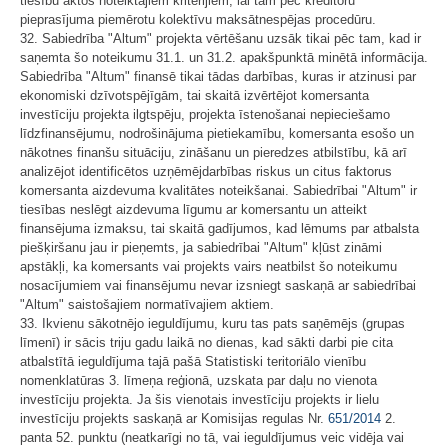
tiesību aktos noteiktajiem kritērijiem, lai tam pēc kreditoru
pieprasījuma piemērotu kolektīvu maksātnespējas procedūru.
32. Sabiedrība "Altum" projekta vērtēšanu uzsāk tikai pēc tam, kad ir
saņemta šo noteikumu 31.1. un 31.2. apakšpunktā minētā informācija.
Sabiedrība "Altum" finansē tikai tādas darbības, kuras ir atzinusi par
ekonomiski dzīvotspējīgām, tai skaitā izvērtējot komersanta
investīciju projekta ilgtspēju, projekta īstenošanai nepieciešamo
līdzfinansējumu, nodrošinājuma pietiekamību, komersanta esošo un
nākotnes finanšu situāciju, zināšanu un pieredzes atbilstību, kā arī
analizējot identificētos uzņēmējdarbības riskus un citus faktorus
komersanta aizdevuma kvalitātes noteikšanai. Sabiedrībai "Altum" ir
tiesības neslēgt aizdevuma līgumu ar komersantu un atteikt
finansējuma izmaksu, tai skaitā gadījumos, kad lēmums par atbalsta
piešķiršanu jau ir pieņemts, ja sabiedrībai "Altum" kļūst zināmi
apstākļi, ka komersants vai projekts vairs neatbilst šo noteikumu
nosacījumiem
vai finansējumu nevar izsniegt saskaņā ar sabiedrībai
"Altum" saistošajiem normatīvajiem aktiem.
33. Ikvienu sākotnējo ieguldījumu, kuru tas pats saņēmējs (grupas
līmenī) ir sācis triju gadu laikā no dienas, kad sākti darbi pie cita
atbalstītā ieguldījuma tajā pašā Statistiski teritoriālo vienību
nomenklatūras 3. līmeņa reģionā, uzskata par daļu no vienota
investīciju projekta. Ja šis vienotais investīciju projekts ir lielu
investīciju projekts saskaņā ar Komisijas regulas Nr.
651/2014
2.
panta 52. punktu (neatkarīgi no tā, vai ieguldījumus veic vidēja vai