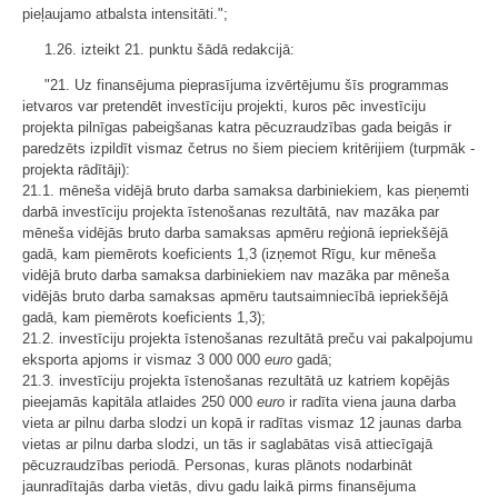
pieļaujamo atbalsta intensitāti.";
1.26. izteikt 21. punktu šādā redakcijā:
"21. Uz finansējuma pieprasījuma izvērtējumu šīs programmas
ietvaros var pretendēt investīciju projekti, kuros pēc investīciju
projekta pilnīgas pabeigšanas katra pēcuzraudzības gada beigās ir
paredzēts izpildīt vismaz četrus no šiem pieciem kritērijiem (turpmāk -
projekta rādītāji):
21.1. mēneša vidējā bruto darba samaksa darbiniekiem, kas pieņemti
darbā investīciju projekta īstenošanas rezultātā, nav mazāka par
mēneša vidējās bruto darba samaksas apmēru reģionā iepriekšējā
gadā, kam piemērots koeficients 1,3 (izņemot Rīgu, kur mēneša
vidējā bruto darba samaksa darbiniekiem nav mazāka par mēneša
vidējās bruto darba samaksas apmēru tautsaimniecībā iepriekšējā
gadā, kam piemērots koeficients 1,3);
21.2. investīciju projekta īstenošanas rezultātā preču vai pakalpojumu
eksporta apjoms ir vismaz 3 000 000
euro
gadā;
21.3. investīciju projekta īstenošanas rezultātā uz katriem kopējās
pieejamās kapitāla atlaides 250 000
euro
ir radīta viena jauna darba
vieta ar pilnu darba slodzi un kopā ir radītas vismaz 12 jaunas darba
vietas ar pilnu darba slodzi, un tās ir saglabātas visā attiecīgajā
pēcuzraudzības periodā. Personas, kuras plānots nodarbināt
jaunradītajās darba vietās, divu gadu laikā pirms finansējuma