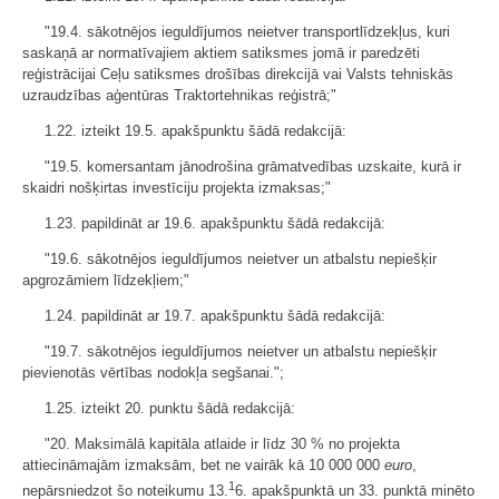
"19.4. sākotnējos ieguldījumos neietver transportlīdzekļus, kuri
saskaņā ar normatīvajiem aktiem satiksmes jomā ir paredzēti
reģistrācijai Ceļu satiksmes drošības direkcijā vai Valsts tehniskās
uzraudzības aģentūras Traktortehnikas reģistrā;"
1.22. izteikt 19.5. apakšpunktu šādā redakcijā:
"19.5. komersantam jānodrošina grāmatvedības uzskaite, kurā ir
skaidri nošķirtas investīciju projekta izmaksas;"
1.23. papildināt ar 19.6. apakšpunktu šādā redakcijā:
"19.6. sākotnējos ieguldījumos neietver un atbalstu nepiešķir
apgrozāmiem līdzekļiem;"
1.24. papildināt ar 19.7. apakšpunktu šādā redakcijā:
"19.7. sākotnējos ieguldījumos neietver un atbalstu nepiešķir
pievienotās vērtības nodokļa segšanai.";
1.25. izteikt 20. punktu šādā redakcijā:
"20. Maksimālā kapitāla atlaide ir līdz 30 % no projekta
attiecināmajām izmaksām, bet ne vairāk kā 10 000 000
euro
,
1
nepārsniedzot šo noteikumu 13.
6. apakšpunktā un ​33. punktā minēto