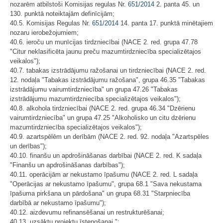
nozarēm atbilstoši Komisijas regulas Nr.
651/2014
2. panta 45. un
130. punktā noteiktajām definīcijām;
40.5. Komisijas Regulas Nr.
651/2014
14. panta 17. punktā minētajiem
nozaru ierobežojumiem;
40.6. ieroču un munīcijas tirdzniecībai (NACE 2. red. grupa 47.78
"Citur neklasificēta jaunu preču mazumtirdzniecība specializētajos
veikalos");
40.7. tabakas izstrādājumu ražošanai un tirdzniecībai (NACE 2. red.
12. nodaļa "Tabakas izstrādājumu ražošana", grupa 46.35 "Tabakas
izstrādājumu vairumtirdzniecība" un grupa 47.26 "Tabakas
izstrādājumu mazumtirdzniecība specializētajos veikalos");
40.8. alkohola tirdzniecībai (NACE 2. red. grupa 46.34 "Dzērienu
vairumtirdzniecība" un grupa 47.25 "Alkoholisko un citu dzērienu
mazumtirdzniecība specializētajos veikalos");
40.9. azartspēlēm un derībām (NACE 2. red. 92. nodaļa "Azartspēles
un derības");
40.10. finanšu un apdrošināšanas darbībai (NACE 2. red. K sadaļa
"Finanšu un apdrošināšanas darbības");
40.11. operācijām ar nekustamo īpašumu (NACE 2. red. L sadaļa
"Operācijas ar nekustamo īpašumu", grupa 68.1 "Sava nekustama
īpašuma pirkšana un pārdošana" un grupa 68.31 "Starpniecība
darbībā ar nekustamo īpašumu");
40.12. aizdevumu refinansēšanai un restrukturēšanai;
40.13. uzsāktu projektu īstenošanai.";