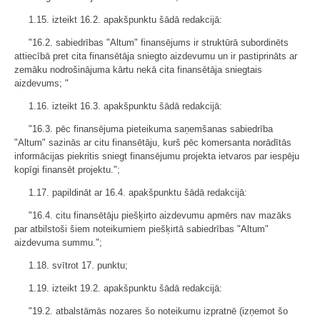
1.15. izteikt 16.2. apakšpunktu šādā redakcijā:
"16.2. sabiedrības "Altum" finansējums ir struktūrā subordinēts
attiecībā pret cita finansētāja sniegto aizdevumu un ir pastiprināts ar
zemāku nodrošinājuma kārtu nekā cita finansētāja sniegtais
aizdevums; "
1.16. izteikt 16.3. apakšpunktu šādā redakcijā:
"16.3. pēc finansējuma pieteikuma saņemšanas sabiedrība
"Altum" sazinās ar citu finansētāju, kurš pēc komersanta norādītās
informācijas piekritis sniegt finansējumu projekta ietvaros par iespēju
kopīgi finansēt projektu.";
1.17. papildināt ar 16.4. apakšpunktu šādā redakcijā:
"16.4. citu finansētāju piešķirto aizdevumu apmērs nav mazāks
par atbilstoši šiem noteikumiem piešķirtā sabiedrības "Altum"
aizdevuma summu.";
1.18. svītrot 17. punktu;
1.19. izteikt 19.2. apakšpunktu šādā redakcijā:
"19.2. atbalstāmās nozares šo noteikumu izpratnē (izņemot šo