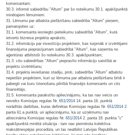
komersantam;
30.3. informē sabiedrību "Altum" par šo noteikumu 30.1. apakšpunktā
minētajiem lēmumiem.
31. Lēmumu par atbalsta piešķiršanu sabiedrība "Altum" pieņem,
pamatojoties uz:
31.1. komersanta iesniegto pieteikumu sabiedrībā "Altum", kurā
ietverts biznesa projekta apraksts;
31.2. informāciju par investīciju projektiem, kas turpmāk ir izvērtējami
finansējuma pieprasījumam sabiedrībā "Altum", kas saņemta no
aģentūras atbilstoši šo noteikumu 30.3. apakšpunktam;
31.3. citu sabiedrības "Altum" pieprasīto informāciju saistībā ar
projektu izvērtēšanu;
31.4. projekta ieviešanas stadiju, proti, sabiedrība "Altum" atbalstu
nepiešķir projektiem, kuri uz lēmuma par atbalsta piešķiršanu brīdi ir
pabeigti vai kuru īstenošanu pilnībā finansējis komersants un cits
finansētājs;
31.5. komersanta parakstītu apliecinājumu, ka tas nav veicis un
neveiks Komisijas regulas Nr.
651/2014
14. panta 16. punktā
norādītās darbības, kuras definētas Komisijas regulas Nr.
651/2014
2.
panta 61.a punktā, un apliecinājumu, ka uz uzņēmumu nav
attiecināma Komisijas regulas Nr.
651/2014
2. panta 18. punkta "c"
apakšpunktā minētā situācija - tam nav piemērota kolektīva
maksātnespējas procedūra, un tas neatbilst Latvijas Republikas