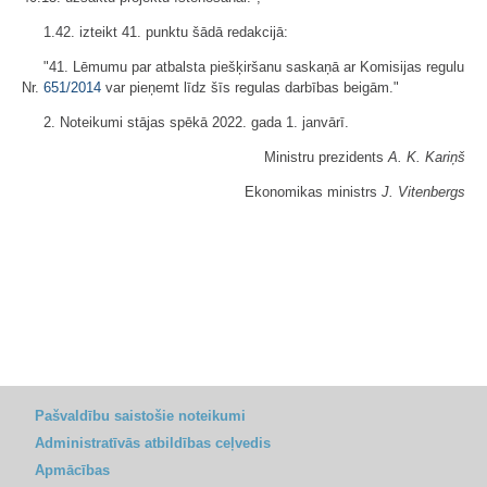
1.42. izteikt 41. punktu šādā redakcijā:
"41. Lēmumu par atbalsta piešķiršanu saskaņā ar Komisijas regulu
Nr.
651/2014
var pieņemt līdz šīs regulas darbības beigām."
2. Noteikumi stājas spēkā 2022. gada 1. janvārī.
Ministru prezidents
A. K. Kariņš
Ekonomikas ministrs
J. Vitenbergs
Pašvaldību saistošie noteikumi
Administratīvās atbildības ceļvedis
Apmācības