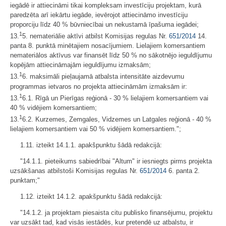
iegādē ir attiecināmi tikai kompleksam investīciju projektam, kurā
paredzēta arī iekārtu iegāde, ievērojot attiecināmo investīciju
proporciju līdz 40 % būvniecībai un nekustamā īpašuma iegādei;
1
13.
5. nemateriālie aktīvi atbilst Komisijas regulas Nr.
651/2014
14.
panta 8. punktā minētajiem nosacījumiem. Lielajiem komersantiem
nemateriālos aktīvus var finansēt līdz 50 % no sākotnējo ieguldījumu
kopējām attiecināmajām ieguldījumu izmaksām;
1
13.
6. maksimāli pieļaujamā atbalsta intensitāte aizdevumu
programmas ietvaros no projekta attiecināmām izmaksām ir:
1
13.
6.1. Rīgā un Pierīgas reģionā - 30 % lielajiem komersantiem vai
40 % vidējiem komersantiem;
1
13.
6.2. Kurzemes, Zemgales, Vidzemes un Latgales reģionā - 40 %
lielajiem komersantiem vai 50 % vidējiem komersantiem.";
1.11. izteikt 14.1.1. apakšpunktu šādā redakcijā:
"14.1.1. pieteikums sabiedrībai "Altum" ir iesniegts pirms projekta
uzsākšanas atbilstoši Komisijas regulas Nr.
651/2014
6. panta 2.
punktam;"
1.12. izteikt 14.1.2. apakšpunktu šādā redakcijā:
"14.1.2. ja projektam piesaista citu publisko finansējumu, projektu
var uzsākt tad, kad visās iestādēs, kur pretendē uz atbalstu, ir