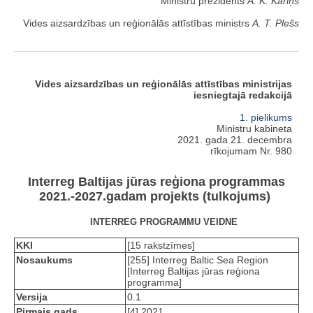
Ministru prezidents
A. K. Kariņš
Vides aizsardzības un reģionālās attīstības ministrs
A. T. Plešs
Vides aizsardzības un reģionālās attīstības ministrijas
iesniegtajā redakcijā
1. pielikums
Ministru kabineta
2021. gada 21. decembra
rīkojumam Nr. 980
Interreg Baltijas jūras reģiona programmas
2021.-2027.gadam projekts (tulkojums)
INTERREG PROGRAMMU VEIDNE
KKI
[15 rakstzīmes]
Nosaukums
[255] Interreg Baltic Sea Region
[Interreg Baltijas jūras reģiona
programma]
Versija
0.1
Pirmais gads
[4] 2021