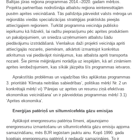
Baltijas jūras reģiona programmas 2014.–2020. gadam mērķos.
Projekta partnerības nodrošināja atbalstu reģiona ieinteresētajām
pusēm aprites veicināšanā. Tās palīdzēja pārveidot valsts mēroga un
reģionālās viedās specializācijas stratēģijas praktiskās pieejās
attiecīgajiem reģioniem. Turklāt programma veicināja publisko
iepirkumu kā līdzekli, lai radītu pieprasījumu pēc aprites produktiem
un pakalpojumiem, un sniedza uzņēmumiem atbalstu šādu
piedāvājumu izstrādāšanā. Vienlaikus daži projekti veicināja apriti
attiecīgajās nozarēs, piemēram, atkārtoti izmantojot konkrētus
atkritumus vai piedāvājot risinājumus, kas atbalsta apriti transporta
nozarē. Šie pirmie mēģinājumi norādīja uz iespējām, kā arī zināmiem
aprites ierobežojumiem, kas sīkāk jāizpēta šīs programmas ietvaros.
Aprakstītās problēmas un vajadzības tiks aplūkotas programmas
3. prioritātē ‘Klimata neitrālas sabiedrības’, politikas mērķī Nr. 2 un
konkrētajā mērķī vi) ‘Pārejas uz aprites un resursu ziņā efektīvas
ekonomikas veicināšana’ un ir pārveidotas programmas mērķī 3.1)
‘Aprites ekonomika’.
Enerģijas patēriņš un siltumnīcefekta gāzu emisijas
Aplūkojot energoresursu patēriņa līmeni, atjaunojamo
energoresursu izmantošanu un siltumnīcefekta gāzu emisiju apjoma
samazināšanu, mēs BJR iegūstam jauktu ainu. Kopš 1990. gada
kopējais energoresursu patēriņš ir nedaudz samazinājies. To ir