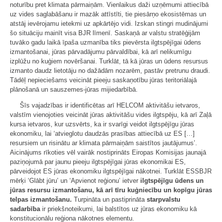
noturību pret klimata pārmaiņām. Vienlaikus daži uzņēmumi attiecībā
uz vides saglabāšanu ir mazāk attīstīti, tie piesārņo ekosistēmas un
atstāj ievērojamu ietekmi uz apkārtējo vidi. Izskan stingri mudinājumi
šo situāciju mainīt visa BJR līmenī. Saskaņā ar valstu stratēģijām
tuvāko gadu laikā īpaša uzmanība tiks pievērsta ilgtspējīgai ūdens
izmantošanai, jūras pārvadājumu pārvaldībai, kā arī nelikumīgu
izplūžu no kuģiem novēršanai. Turklāt, tā kā jūras un ūdens resursus
izmanto daudz lietotāju no dažādām nozarēm, pastāv pretrunu draudi.
Tādēļ nepieciešams veicināt pieeju saskaņotību jūras teritoriālajā
plānošanā un sauszemes-jūras mijiedarbībā.
Šīs vajadzības ir identificētas arī HELCOM aktivitāšu ietvaros,
valstīm vienojoties veicināt jūras aktivitāšu vides ilgtspēju, kā arī Zaļā
kursa ietvaros, kur uzsvērts, ka ir svarīgi veidot ilgtspējīgu jūras
ekonomiku, lai ‘atvieglotu daudzās prasības attiecībā uz ES […]
resursiem un risinātu ar klimata pārmaiņām saistītos jautājumus’.
Aicinājums rīkoties vēl vairāk nostiprināts Eiropas Komisijas jaunajā
paziņojumā par jaunu pieeju ilgtspējīgai jūras ekonomikai ES,
pārveidojot ES jūras ekonomiku ilgtspējīgai nākotnei. Turklāt ESSBJR
mērķi ‘Glābt jūru’ un ‘Apvienot reģionu’ ietver
ilgtspējīgu ūdens un
jūras resursu izmantošanu, kā arī tīru kuģniecību un kopīgu jūras
telpas izmantošanu.
Turpināta un pastiprināta
starpvalstu
sadarbība
ir priekšnoteikumi, lai balstītos uz jūras ekonomiku kā
konstitucionālu reģiona nākotnes elementu.