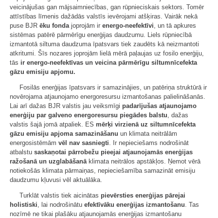
veicinājušas gan mājsaimniecības, gan rūpnieciskais sektors. Tomēr
attīstības līmenis dažādās valstīs ievērojami atšķiras. Vairāk nekā
puse BJR
ēku fonda
joprojām ir
energo-neefektīvi
, un tā apkures
sistēmas patērē pārmērīgu enerģijas daudzumu. Liels rūpniecībā
izmantotā siltuma daudzuma īpatsvars tiek zaudēts kā neizmantoti
atkritumi. Šīs nozares joprojām lielā mērā paļaujas uz fosilo enerģiju,
tās
ir
energo-neefektīvas un veicina pārmērīgu siltumnīcefekta
gāzu emisiju apjomu.
Fosilās enerģijas īpatsvars ir samazinājies, un patēriņa struktūrā ir
novērojama atjaunojamo energoresursu izmantošanas palielināšanās.
Lai arī dažas BJR valstis jau veiksmīgi
padarījušas atjaunojamo
enerģiju par galveno energoresursu piegādes balstu
, dažas
valstis šajā jomā atpaliek. ES
mērķi virzienā uz siltumnīcefekta
gāzu emisiju apjoma samazināšanu
un klimata neitrālām
energosistēmām
vēl nav sasniegti
. Ir nepieciešams nodrošināt
atbalstu
saskaņotai pārrobežu pieejai atjaunojamās enerģijas
ražošanā un uzglabāšanā
klimata neitrālos apstākļos. Ņemot vērā
notiekošās klimata pārmaiņas, nepieciešamība samazināt emisiju
daudzumu kļuvusi vēl aktuālāka.
Turklāt valstis tiek aicinātas
pievērsties enerģijas pārejai
holistiski
, lai nodrošinātu
efektīvāku enerģijas izmantošanu
. Tas
nozīmē ne tikai plašāku atjaunojamās enerģijas izmantošanu