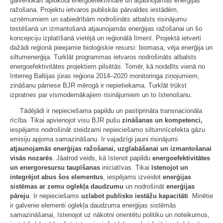
galvenokārt aplūkota energoefektivitāte un atjaunojamās enerģijas
ražošana. Projektu ietvaros publiskās pārvaldes iestādēm,
uzņēmumiem un sabiedrībām nodrošināts atbalsts risinājumu
testēšanā un izmantošanā atjaunojamās enerģijas ražošanai un šo
koncepciju izplatīšanā vietējā un reģionālā līmenī. Projektā ietverti
dažādi reģionā pieejamie bioloģiskie resursi: biomasa, vēja enerģija un
siltumenerģija. Turklāt programmas ietvaros nodrošināts atbalsts
energoefektivitātes projektiem pilsētās. Tomēr, kā norādīts vienā no
Interreg Baltijas jūras reģiona 2014–2020 monitoringa ziņojumiem,
zināšanu pārnese BJR mērogā ir nepietiekama. Turklāt trūkst
izpratnes par vismodernākajiem risinājumiem un to īstenošanu.
Tādējādi ir nepieciešama papildu un pastiprināta transnacionāla
rīcība. Tikai apvienojot visu BJR pušu
zināšanas un kompetenci,
iespējams nodrošināt steidzami nepieciešamo siltumnīcefekta gāzu
emisiju apjoma samazināšanu. Ir vajadzīgi jauni risinājumi
atjaunojamās enerģijas ražošanai, uzglabāšanai un izmantošanai
visās nozarēs
. Jāatrod veids, kā īstenot papildu
energoefektivitātes
un energoresursu taupīšanas
iniciatīvas. Tikai
īstenojot un
integrējot abus šos elementus
, iespējams izveidot
enerģijas
sistēmas ar zemu oglekļa daudzumu
un nodrošināt
enerģijas
pāreju
. Ir nepieciešams
uzlabot publisko iestāžu kapacitāti
. Minētie
ir galvenie elementi oglekļa daudzuma enerģijas sistēmās
samazināšanai, īstenojot uz nākotni orientētu politiku un noteikumus,