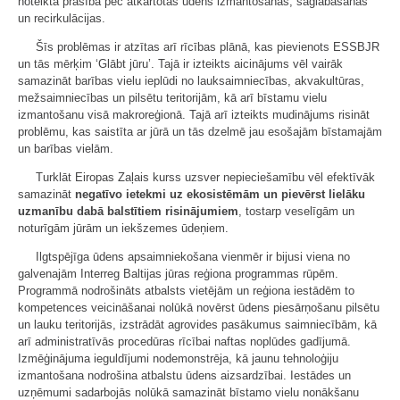
noteikta prasība pēc atkārtotas ūdens izmantošanas, saglabāšanas
un recirkulācijas.
Šīs problēmas ir atzītas arī rīcības plānā, kas pievienots ESSBJR
un tās mērķim ‘Glābt jūru’. Tajā ir izteikts aicinājums vēl vairāk
samazināt barības vielu ieplūdi no lauksaimniecības, akvakultūras,
mežsaimniecības un pilsētu teritorijām, kā arī bīstamu vielu
izmantošanu visā makroreģionā. Tajā arī izteikts mudinājums risināt
problēmu, kas saistīta ar jūrā un tās dzelmē jau esošajām bīstamajām
un barības vielām.
Turklāt Eiropas Zaļais kurss uzsver nepieciešamību vēl efektīvāk
samazināt
negatīvo ietekmi uz ekosistēmām un pievērst lielāku
uzmanību dabā balstītiem risinājumiem
, tostarp veselīgām un
noturīgām jūrām un iekšzemes ūdeņiem.
Ilgtspējīga ūdens apsaimniekošana vienmēr ir bijusi viena no
galvenajām Interreg Baltijas jūras reģiona programmas rūpēm.
Programmā nodrošināts atbalsts vietējām un reģiona iestādēm to
kompetences veicināšanai nolūkā novērst ūdens piesārņošanu pilsētu
un lauku teritorijās, izstrādāt agrovides pasākumus saimniecībām, kā
arī administratīvās procedūras rīcībai naftas noplūdes gadījumā.
Izmēģinājuma ieguldījumi nodemonstrēja, kā jaunu tehnoloģiju
izmantošana nodrošina atbalstu ūdens aizsardzībai. Iestādes un
uzņēmumi sadarbojās nolūkā samazināt bīstamo vielu nonākšanu