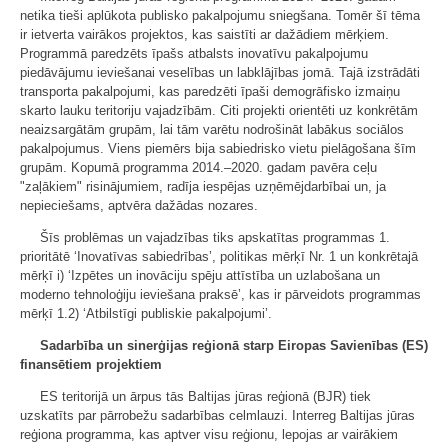
netika tieši aplūkota publisko pakalpojumu sniegšana. Tomēr šī tēma
ir ietverta vairākos projektos, kas saistīti ar dažādiem mērķiem.
Programmā paredzēts īpašs atbalsts inovatīvu pakalpojumu
piedāvājumu ieviešanai veselības un labklājības jomā. Tajā izstrādāti
transporta pakalpojumi, kas paredzēti īpaši demogrāfisko izmaiņu
skarto lauku teritoriju vajadzībām. Citi projekti orientēti uz konkrētām
neaizsargātām grupām, lai tām varētu nodrošināt labākus sociālos
pakalpojumus. Viens piemērs bija sabiedrisko vietu pielāgošana šīm
grupām. Kopumā programma 2014.–2020. gadam pavēra ceļu
"zaļākiem" risinājumiem, radīja iespējas uzņēmējdarbībai un, ja
nepieciešams, aptvēra dažādas nozares.
Šīs problēmas un vajadzības tiks apskatītas programmas 1.
prioritātē ‘Inovatīvas sabiedrības’, politikas mērķī Nr. 1 un konkrētajā
mērķī i) ‘Izpētes un inovāciju spēju attīstība un uzlabošana un
moderno tehnoloģiju ieviešana praksē’, kas ir pārveidots programmas
mērķī 1.2) ‘Atbilstīgi publiskie pakalpojumi’.
Sadarbība un sinerģijas reģionā starp Eiropas Savienības (ES)
finansētiem projektiem
ES teritorijā un ārpus tās Baltijas jūras reģionā (BJR) tiek
uzskatīts par pārrobežu sadarbības celmlauzi. Interreg Baltijas jūras
reģiona programma, kas aptver visu reģionu, lepojas ar vairākiem