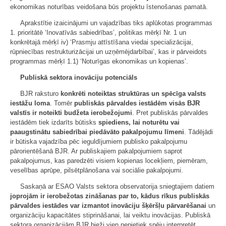
ekonomikas noturības veidošana būs projektu īstenošanas pamatā.
Aprakstītie izaicinājumi un vajadzības tiks aplūkotas programmas
1. prioritātē ‘Inovatīvās sabiedrības’, politikas mērķī Nr. 1 un
konkrētajā mērķī iv) ‘Prasmju attīstīšana viedai specializācijai,
rūpniecības restrukturizācijai un uzņēmējdarbībai’, kas ir pārveidots
programmas mērķī 1.1) ‘Noturīgas ekonomikas un kopienas’.
Publiskā sektora inovāciju potenciāls
BJR raksturo
konkrēti noteiktas struktūras un spēcīga valsts
iestāžu loma
. Tomēr
publiskās pārvaldes iestādēm visās BJR
valstīs ir noteikti budžeta ierobežojumi
. Pret publiskās pārvaldes
iestādēm tiek izdarīts būtisks
spiediens, lai noturētu vai
paaugstinātu sabiedrībai piedāvāto pakalpojumu līmeni
. Tādējādi
ir būtiska vajadzība pēc ieguldījumiem publisko pakalpojumu
pārorientēšanā BJR. Ar publiskajiem pakalpojumiem saprot
pakalpojumus, kas paredzēti visiem kopienas locekļiem, piemēram,
veselības aprūpe, pilsētplānošana vai sociālie pakalpojumi.
Saskaņā ar ESAO Valsts sektora observatorija sniegtajiem datiem
joprojām ir ierobežotas zināšanas par to, kādus rīkus publiskās
pārvaldes iestādes var izmantot inovāciju šķēršļu pārvarēšanai
un
organizāciju kapacitātes stiprināšanai, lai veiktu inovācijas. Publiskā
sektora organizācijām BJR bieži vien nepietiek spēju interpretēt