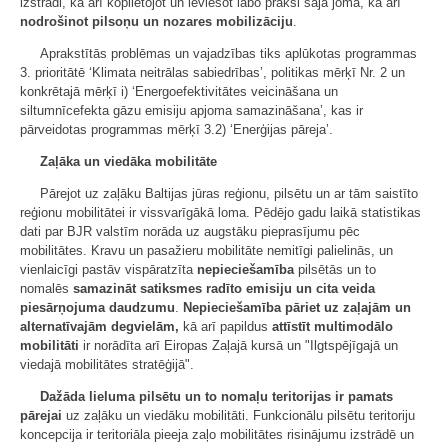
izstrādi, kā arī koplietojot un ieviešot labo praksi šajā jomā, kā arī
nodrošinot pilsoņu un nozares mobilizāciju
.
Aprakstītās problēmas un vajadzības tiks aplūkotas programmas
3. prioritātē ‘Klimata neitrālas sabiedrības’, politikas mērķī Nr. 2 un
konkrētajā mērķī i) ‘Energoefektivitātes veicināšana un
siltumnīcefekta gāzu emisiju apjoma samazināšana’, kas ir
pārveidotas programmas mērķī 3.2) ‘Enerģijas pāreja’.
Zaļāka un viedāka mobilitāte
Pārejot uz zaļāku Baltijas jūras reģionu, pilsētu un ar tām saistīto
reģionu mobilitātei ir vissvarīgākā loma. Pēdējo gadu laikā statistikas
dati par BJR valstīm norāda uz augstāku pieprasījumu pēc
mobilitātes. Kravu un pasažieru mobilitāte nemitīgi palielinās, un
vienlaicīgi pastāv vispāratzīta
nepieciešamība
pilsētās un to
nomalēs
samazināt satiksmes radīto emisiju un cita veida
piesārņojuma daudzumu
.
Nepieciešamība pāriet uz zaļajām un
alternatīvajām degvielām,
kā arī papildus
attīstīt multimodālo
mobilitāti
ir norādīta arī Eiropas Zaļajā kursā un "Ilgtspējīgajā un
viedajā mobilitātes stratēģijā".
Dažāda lieluma pilsētu un to nomaļu teritorijas ir pamats
pārejai
uz zaļāku un viedāku mobilitāti. Funkcionālu pilsētu teritoriju
koncepcija ir teritoriāla pieeja zaļo mobilitātes risinājumu izstrādē un