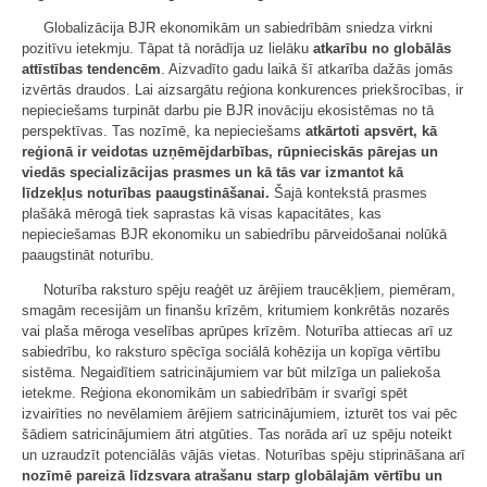
Globalizācija BJR ekonomikām un sabiedrībām sniedza virkni
pozitīvu ietekmju. Tāpat tā norādīja uz lielāku
atkarību no globālās
attīstības tendencēm
. Aizvadīto gadu laikā šī atkarība dažās jomās
izvērtās draudos. Lai aizsargātu reģiona konkurences priekšrocības, ir
nepieciešams turpināt darbu pie BJR inovāciju ekosistēmas no tā
perspektīvas. Tas nozīmē, ka nepieciešams
atkārtoti apsvērt, kā
reģionā ir veidotas uzņēmējdarbības, rūpnieciskās pārejas un
viedās specializācijas prasmes un kā tās var izmantot kā
līdzekļus noturības paaugstināšanai.
Šajā kontekstā prasmes
plašākā mērogā tiek saprastas kā visas kapacitātes, kas
nepieciešamas BJR ekonomiku un sabiedrību pārveidošanai nolūkā
paaugstināt noturību.
Noturība raksturo spēju reaģēt uz ārējiem traucēkļiem, piemēram,
smagām recesijām un finanšu krīzēm, kritumiem konkrētās nozarēs
vai plaša mēroga veselības aprūpes krīzēm. Noturība attiecas arī uz
sabiedrību, ko raksturo spēcīga sociālā kohēzija un kopīga vērtību
sistēma. Negaidītiem satricinājumiem var būt milzīga un paliekoša
ietekme. Reģiona ekonomikām un sabiedrībām ir svarīgi spēt
izvairīties no nevēlamiem ārējiem satricinājumiem, izturēt tos vai pēc
šādiem satricinājumiem ātri atgūties. Tas norāda arī uz spēju noteikt
un uzraudzīt potenciālās vājās vietas. Noturības spēju stiprināšana arī
nozīmē pareizā līdzsvara atrašanu starp globālajām vērtību un