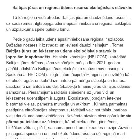
Baltijas jūras un reģiona ūdens resursu ekoloģiskais
stāvoklis
Tā kā reģiona vidū atrodas Baltijas jūra un daudzi ūdens resursi –
uz sauszemes, ilgtspējīga ūdens apsaimniekošana reģiona labklājībā
un uzplaukumā spēlē būtisku lomu.
Pēdējo gadu laikā ūdens apsaimniekošana reģionā ir uzlabota.
Dažādās nozarēs ir izstrādāti un ieviesti daudzi risinājumi. Tomēr
Baltijas jūras un iekšzemes ūdeņu ekoloģiskais stāvoklis
joprojām ir apdraudēts
. Helsinku komisijas (HELCOM) izstrādātā
Baltijas jūras rīcības plāna vispārējais mērķis līdz 2021. gadam
panākt atbilstošu Baltijas jūras ekoloģisko statusu nav sasniegts.
Saskaņa ar HELCOM sniegto informāciju 97% reģiona ir novērtēti kā
eitroficēti agrāk un šobrīd izmantoto pārmērīgo slāpekļa un fosfora
daudzumu izmantošanas dēļ. Skābekļa līmenis jūras dziļajos ūdeņos
samazinās. Piesārņojuma radītais spiediens uz jūras vidi un
iekšzemes ūdenstilpēm ir augsts. Ekosistēmu joprojām ietekmē
bīstamas vielas, pamesta munīcija un atkritumi. Klimata pārmaiņas
pastiprina eitrofikācijas simptomus, tādējādi veicinot tālāku barības
vielu daudzuma samazināšanos. Novērota aizvien pieaugoša
klimata
pārmaiņu ietekme
uz ūdeņiem, kā arī piekrastēm, piemēram,
biežākas vētras, plūdi, sausuma periodi un piekrastes erozija. Aizvien
pieaugoša spiediena un ierobežotu ūdens resursu dēļ reģionā ir arī