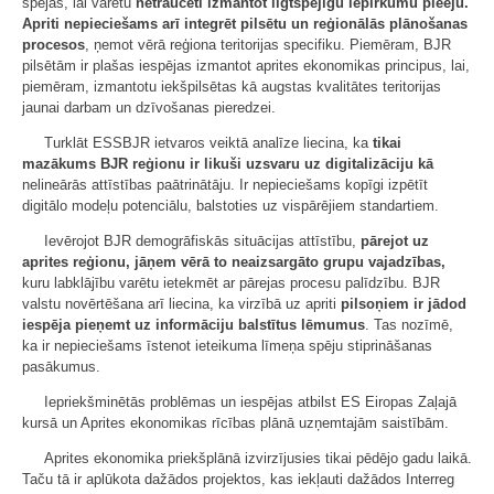
spējas, lai varētu
netraucēti izmantot ilgtspējīgu iepirkumu pieeju.
Apriti nepieciešams arī integrēt pilsētu un reģionālās plānošanas
procesos
, ņemot vērā reģiona teritorijas specifiku. Piemēram, BJR
pilsētām ir plašas iespējas izmantot aprites ekonomikas principus, lai,
piemēram, izmantotu iekšpilsētas kā augstas kvalitātes teritorijas
jaunai darbam un dzīvošanas pieredzei.
Turklāt ESSBJR ietvaros veiktā analīze liecina, ka
tikai
mazākums BJR reģionu ir likuši uzsvaru uz digitalizāciju kā
nelineārās attīstības paātrinātāju. Ir nepieciešams kopīgi izpētīt
digitālo modeļu potenciālu, balstoties uz vispārējiem standartiem.
Ievērojot BJR demogrāfiskās situācijas attīstību,
pārejot uz
aprites reģionu, jāņem vērā to neaizsargāto grupu vajadzības,
kuru labklājību varētu ietekmēt ar pārejas procesu palīdzību. BJR
valstu novērtēšana arī liecina, ka virzībā uz apriti
pilsoņiem ir jādod
iespēja pieņemt uz informāciju balstītus lēmumus
. Tas nozīmē,
ka ir nepieciešams īstenot ieteikuma līmeņa spēju stiprināšanas
pasākumus.
Iepriekšminētās problēmas un iespējas atbilst ES Eiropas Zaļajā
kursā un Aprites ekonomikas rīcības plānā uzņemtajām saistībām.
Aprites ekonomika priekšplānā izvirzījusies tikai pēdējo gadu laikā.
Taču tā ir aplūkota dažādos projektos, kas iekļauti dažādos Interreg