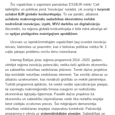
Šīs vajadzības ir saprotami pamatotas ESSBJR mērķī ‘Celt
labklājību’ un politikas jomā ‘Inovācijas’ norādot, cik svarīgi ir
turpināt
uzlabot BJR globālo konkurētspēju
. To var panākt, atbalstot
uzlabotu makroreģionālu sadarbības ekosistēmu nolūkā
nodrošināt inovācijas, izpēti, MVU darbību un digitalizāciju
.
Akcentēts, ka reģiona globālā konkurētspēja ir lielā mērā atkarīga arī
no
spējas pielāgoties mainīgajiem apstākļiem
.
Uzsvars uz iepriekšminētajām vajadzībām ļauj izveidot inovāciju
ietvaru, balstoties uz prasmēm, kas ir būtiskas politikas mērķa Nr. 2
zaļās pārejas problēmu virzītu tēmu īstenošanai.
Interreg Baltijas jūras reģiona programmā 2014.–2020. gadam,
vērtējot reģiona inovāciju potenciālu, netika tieši aplūkots ekonomiku
un sabiedrību noturības veidošanas jēdziens. Tomēr dažos projektos
bija iestrādāti noturības veidošanas elementi. Tas sevišķi attiecas uz
atbalstu uzņēmumiem, kas nonākuši grūtībās un meklē pārņēmējus.
Turklāt programmā aplūkots, kā veidot viedās specializācijas pieejas,
lai sasniegtu makroreģionāla līmeņa izaugsmi un nodrošinātu
ekonomikas ilgtspēju ilgtermiņā. Paralēli dažos projektos kā
ekonomiku un sabiedrību stiprināšanas veids tika norādīta iespēja
lietot vietējās izcelsmes preces. Šie mēģinājumi demonstrēja
noturības veidošanas iespējas starpvalstu kontekstā. Pašreizējā
programma ir vērsta uz
sistemātiskākām pieejām
. Sabiedrības un