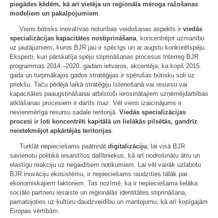
piegādes ķēdēm, kā arī vietēja un reģionāla mēroga ražošanas
modeļiem un pakalpojumiem
.
Viens būtisks inovatīvas noturības veidošanas aspekts ir
viedās
specializācijas kapacitātes nostiprināšana
, koncentrējot uzmanību
uz jautājumiem, kuros BJR jau ir spēcīgs un ar augstu konkurētspēju.
Eksperti, kuri pārskatīja spēju stiprināšanas procesus Interreg BJR
programmas 2014.–2020. gadam ietvaros, akcentēja, ka kopš 2015.
gada un turpmākajos gados stratēģijas ir spērušas būtisku soli uz
priekšu. Taču pēdējā laikā stratēģiju īstenošanā vai resursu vai
kapacitātes paaugstināšanai atbilstoši ierosinātajiem uzņēmējdarbības
atklāšanas procesiem ir darīts maz. Vēl viens izaicinājums ir
nevienmērīga resursu sadale teritorijā.
Viedās specializācijas
procesi ir ļoti koncentrēti kapitālā un lielākās pilsētās, gandrīz
neietekmējot apkārtējās teritorijas
.
Turklāt nepieciešams paātrināt
digitalizāciju
, lai visā BJR
savienotu politikā iesaistītos dalībniekus, kā arī nodrošinātu ātru un
elastīgu reakciju uz negaidītiem notikumiem. Lai vēl vairāk uzlabotu
BJR inovāciju ekosistēmu, ir nepieciešams raudzīties tālāk par
ekonomiskajiem faktoriem. Tas nozīmē, ka ir nepieciešama lielāka
sociālo partneru iesaiste un reģionālās identitātes stiprināšana,
pamatojoties uz kultūru daudzveidību un mantojumu, kā arī kopīgajām
Eiropas vērtībām.