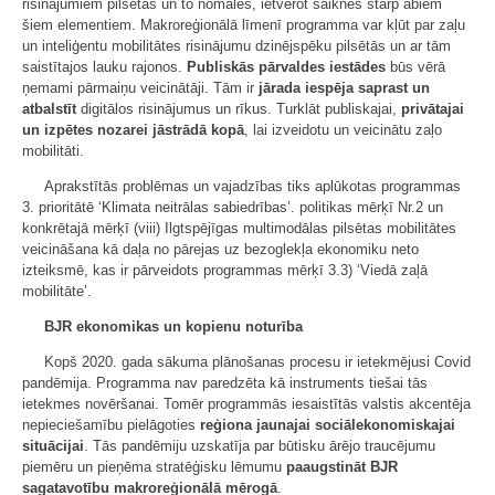
risinājumiem pilsētās un to nomalēs, ietverot saiknes starp abiem
šiem elementiem. Makroreģionālā līmenī programma var kļūt par zaļu
un inteliģentu mobilitātes risinājumu dzinējspēku pilsētās un ar tām
saistītajos lauku rajonos.
Publiskās pārvaldes iestādes
būs vērā
ņemami pārmaiņu veicinātāji. Tām ir
jārada iespēja saprast un
atbalstīt
digitālos risinājumus un rīkus. Turklāt publiskajai,
privātajai
un izpētes nozarei jāstrādā kopā
, lai izveidotu un veicinātu zaļo
mobilitāti.
Aprakstītās problēmas un vajadzības tiks aplūkotas programmas
3. prioritātē ‘Klimata neitrālas sabiedrības’. politikas mērķī Nr.2 un
konkrētajā mērķī (viii) Ilgtspējīgas multimodālas pilsētas mobilitātes
veicināšana kā daļa no pārejas uz bezoglekļa ekonomiku neto
izteiksmē, kas ir pārveidots programmas mērķī 3.3) ‘Viedā zaļā
mobilitāte’.
BJR ekonomikas un kopienu noturība
Kopš 2020. gada sākuma plānošanas procesu ir ietekmējusi Covid
pandēmija. Programma nav paredzēta kā instruments tiešai tās
ietekmes novēršanai. Tomēr programmās iesaistītās valstis akcentēja
nepieciešamību pielāgoties
reģiona jaunajai sociālekonomiskajai
situācijai
. Tās pandēmiju uzskatīja par būtisku ārējo traucējumu
piemēru un pieņēma stratēģisku lēmumu
paaugstināt BJR
sagatavotību makroreģionālā mērogā
.