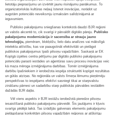
lietotāju pieprasījumu un izvērtēt jaunu risinājumu panākumus. To
organizatoriskās kultūras neļauj īstenot inovācijas, norādot uz
augstām potenciālo neveiksmju izmaksām salīdzinājumā ar
ieguvumiem.
Publisko pakalpojumu sniegšanas kontekstā daudzi BJR reģioni
un valstis akcentē to, cik svarīgi ir pārvaldīt digitālo pāreju.
Publisko
pakalpojumu modernizācija ir sacensība ar strauju jauno
tehnoloģiju,
piemēram, blokķēžu, lielo datu analīzes vai mākslīgā
intelekta attīstību, kas var paaugstināt efektivitāti un pielāgot
publiskos pakalpojumus īpaši pilsoņu vajadzībām. Saskaņā ar EK
Kopīgā izpētes centra pētījumu par digitālo publisko pakalpojumu
potenciālu parasti iestādes un aģentūras savu procesu inovācijas veic
kā maza mēroga izmēģinājuma darbības. Tomēr izmēģinājuma
darbību īpašniekiem ir ierobežota iespēja strukturēti kopīgot rezultātus
un gūtās atziņas. No reģionāla un valsts līmeņa lēmumu pieņēmēju
perspektīvas to iespējams efektīvi sasniegt tikai ar starpvalstu
zināšanu pārnesi un sadarbību starp publiskās pārvaldes iestādēm
dažādās BJR daļās.
Vēl viens aspekts ir BJR iestāžu ierobežotā pieredze pilsoņu
iesaistīšanā publisko pakalpojumu pārveidē. Šis jautājums ir kļuvis
svarīgs pēdējā laikā. Tas izrādījās galvenais elements pakalpojumu
pielāgošanai konkrētām pilsoņu vajadzībām reģionos ar atšķirīgu