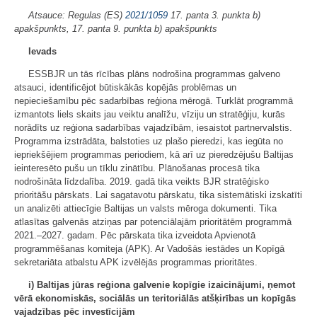
Atsauce: Regulas (ES)
2021/1059
17. panta 3. punkta b)
apakšpunkts, 17. panta 9. punkta b) apakšpunkts
Ievads
ESSBJR un tās rīcības plāns nodrošina programmas galveno
atsauci, identificējot būtiskākās kopējās problēmas un
nepieciešamību pēc sadarbības reģiona mērogā. Turklāt programmā
izmantots liels skaits jau veiktu analīžu, vīziju un stratēģiju, kurās
norādīts uz reģiona sadarbības vajadzībām, iesaistot partnervalstis.
Programma izstrādāta, balstoties uz plašo pieredzi, kas iegūta no
iepriekšējiem programmas periodiem, kā arī uz pieredzējušu Baltijas
ieinteresēto pušu un tīklu zinātību. Plānošanas procesā tika
nodrošināta līdzdalība. 2019. gadā tika veikts BJR stratēģisko
prioritāšu pārskats. Lai sagatavotu pārskatu, tika sistemātiski izskatīti
un analizēti attiecīgie Baltijas un valsts mēroga dokumenti. Tika
atlasītas galvenās atziņas par potenciālajām prioritātēm programmā
2021.–2027. gadam. Pēc pārskata tika izveidota Apvienotā
programmēšanas komiteja (APK). Ar Vadošās iestādes un Kopīgā
sekretariāta atbalstu APK izvēlējās programmas prioritātes.
i) Baltijas jūras reģiona galvenie kopīgie izaicinājumi, ņemot
vērā ekonomiskās, sociālās un teritoriālās atšķirības un kopīgās
vajadzības pēc investīcijām