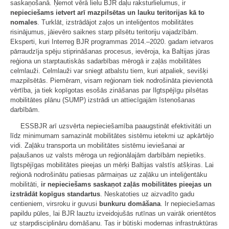
saskaņošanā. Ņemot vērā lielu BJR daļu raksturlielumus, ir
nepieciešams ietvert arī mazpilsētas un lauku teritorijas kā to
nomales
. Turklāt, izstrādājot zaļos un inteliģentos mobilitātes
risinājumus, jāievēro saiknes starp pilsētu teritoriju vajadzībām.
Eksperti, kuri Interreg BJR programmas 2014.–2020. gadam ietvaros
pārraudzīja spēju stiprināšanas procesus, ievēroja, ka Baltijas jūras
reģiona un starptautiskās sadarbības mērogā ir zaļās mobilitātes
celmlauži. Celmlauži var sniegt atbalstu tiem, kuri atpaliek, sevišķi
mazpilsētās. Piemēram, visam reģionam tiek nodrošināta pievienotā
vērtība, ja tiek kopīgotas esošās zināšanas par Ilgtspējīgu pilsētas
mobilitātes plānu (SUMP) izstrādi un attiecīgajām īstenošanas
darbībām.
ESSBJR arī uzsvērta nepieciešamība paaugstināt efektivitāti un
līdz minimumam samazināt mobilitātes sistēmu ietekmi uz apkārtējo
vidi. Zaļāku transporta un mobilitātes sistēmu ieviešanai ar
paļaušanos uz valsts mēroga un reģionālajām darbībām nepietiks.
Ilgtspējīgas mobilitātes pieejas un mērķi Baltijas valstīs atšķiras. Lai
reģionā nodrošinātu patiesas pārmaiņas uz zaļāku un inteliģentāku
mobilitāti,
ir nepieciešams saskaņot zaļās mobilitātes pieejas un
izstrādāt kopīgus standartus
. Neskatoties uz aizvadīto gadu
centieniem, virsroku ir guvusi
bunkuru domāšana
. Ir nepieciešamas
papildu pūles, lai BJR lauztu izveidojušās rutīnas un vairāk orientētos
uz starpdisciplināru domāšanu. Tas ir būtiski modernas infrastruktūras