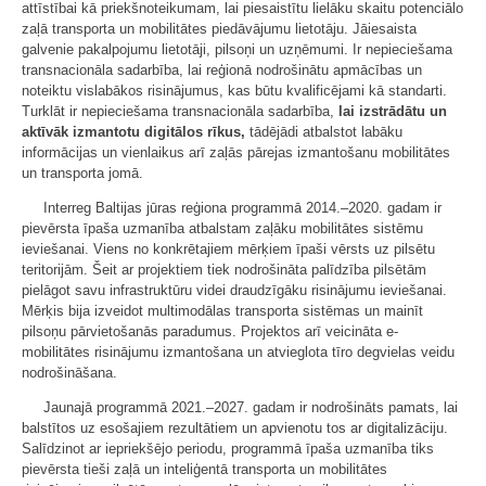
attīstībai kā priekšnoteikumam, lai piesaistītu lielāku skaitu potenciālo
zaļā transporta un mobilitātes piedāvājumu lietotāju. Jāiesaista
galvenie pakalpojumu lietotāji, pilsoņi un uzņēmumi. Ir nepieciešama
transnacionāla sadarbība, lai reģionā nodrošinātu apmācības un
noteiktu vislabākos risinājumus, kas būtu kvalificējami kā standarti.
Turklāt ir nepieciešama transnacionāla sadarbība,
lai izstrādātu un
aktīvāk izmantotu digitālos rīkus,
tādējādi atbalstot labāku
informācijas un vienlaikus arī zaļās pārejas izmantošanu mobilitātes
un transporta jomā.
Interreg Baltijas jūras reģiona programmā 2014.–2020. gadam ir
pievērsta īpaša uzmanība atbalstam zaļāku mobilitātes sistēmu
ieviešanai. Viens no konkrētajiem mērķiem īpaši vērsts uz pilsētu
teritorijām. Šeit ar projektiem tiek nodrošināta palīdzība pilsētām
pielāgot savu infrastruktūru videi draudzīgāku risinājumu ieviešanai.
Mērķis bija izveidot multimodālas transporta sistēmas un mainīt
pilsoņu pārvietošanās paradumus. Projektos arī veicināta e-
mobilitātes risinājumu izmantošana un atvieglota tīro degvielas veidu
nodrošināšana.
Jaunajā programmā 2021.–2027. gadam ir nodrošināts pamats, lai
balstītos uz esošajiem rezultātiem un apvienotu tos ar digitalizāciju.
Salīdzinot ar iepriekšējo periodu, programmā īpaša uzmanība tiks
pievērsta tieši zaļā un inteliģentā transporta un mobilitātes