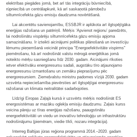
elektrības piegādes jomā, bet arī tās integrāciju būvniecībā,
rūpniecībā un centrālapkurē, kā arī saskaņotā pārrobežu
siltumnīcefekta gāzu emisiju daudzuma novērtēšanā.
Lai akcentētu savienojamību, ESSBJR ir aplūkota arī ilgtspējīgāka
enerģijas ražošana un patēriņš. Mērķis ‘Apvienot reģionu’ paredzēts,
lai nodrošinātu vispārēju siltumnīcefekta gāzu emisiju apjoma
samazināšanu. Ir izteikti aicinājumi politikas plānošanā un investīciju
lēmumu pieņemšanā veicināt principa "Energoefektivitāte vispirms"
piemērošanu, kā arī nodrošināt valstu mērogā enerģētikas jomā
noteikto mērķu sasniegšanu līdz 2030. gadam. Aicinājumi rīkoties
ietver efektīvāku energoresursu sadali, augstāku tīro atjaunojamo
energoresursu izmantošanu un zemāku pieprasījumu pēc
energoresursiem. Ziemeļvalstu ministru padomes vīzijā 2030. gadam
uzsvērta nepieciešamība pievērsties arī ilgtspējīgai energoresursu
ražošanai un klimata neitralitātei sadarbojoties.
Līdzīgi Eiropas Zaļajā kursā ir uzsvērts mērķis nodrošināt ES
energosistēmas ar mazāku oglekļa emisiju daudzumu. Zaļais kurss
veicina pāreju uz tīras enerģijas ražošanu, paaugstinātu
energoefektivitāti un viedu un inovatīvu tehnoloģiju un infrastruktūru
nodrošinājumu (piemēram, viedie tīkli, nozaru integrācija).
Interreg Baltijas jūras reģiona programmā 2014.–2020. gadam