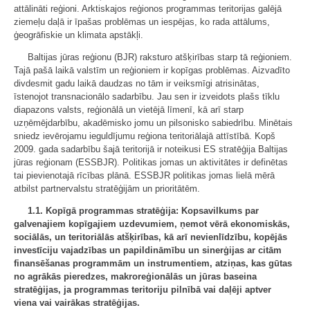
attālināti reģioni. Arktiskajos reģionos programmas teritorijas galējā
ziemeļu daļā ir īpašas problēmas un iespējas, ko rada attālums,
ģeogrāfiskie un klimata apstākļi.
Baltijas jūras reģionu (BJR) raksturo atšķirības starp tā reģioniem.
Tajā pašā laikā valstīm un reģioniem ir kopīgas problēmas. Aizvadīto
divdesmit gadu laikā daudzas no tām ir veiksmīgi atrisinātas,
īstenojot transnacionālo sadarbību. Jau sen ir izveidots plašs tīklu
diapazons valsts, reģionālā un vietējā līmenī, kā arī starp
uzņēmējdarbību, akadēmisko jomu un pilsonisko sabiedrību. Minētais
sniedz ievērojamu ieguldījumu reģiona teritoriālajā attīstībā. Kopš
2009. gada sadarbību šajā teritorijā ir noteikusi ES stratēģija Baltijas
jūras reģionam (ESSBJR). Politikas jomas un aktivitātes ir definētas
tai pievienotajā rīcības plānā. ESSBJR politikas jomas lielā mērā
atbilst partnervalstu stratēģijām un prioritātēm.
1.1. Kopīgā programmas stratēģija: Kopsavilkums par
galvenajiem kopīgajiem uzdevumiem, ņemot vērā ekonomiskās,
sociālās, un teritoriālās atšķirības, kā arī nevienlīdzību, kopējās
investīciju vajadzības un papildināmību un sinerģijas ar citām
finansēšanas programmām un instrumentiem, atziņas, kas gūtas
no agrākās pieredzes, makroreģionālās un jūras baseina
stratēģijas, ja programmas teritoriju pilnībā vai daļēji aptver
viena vai vairākas stratēģijas.