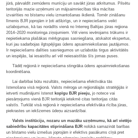
jūrā, pārvaldīt zemūdens munīciju un savākt jūras atkritumus. Pilsētu
teritorijās mazie uzņēmumi un mājsaimniecības tika mācītas
izvairīties no bīstamu vielu izmantošanas ikdienā. Tomēr zināšanu
līmenis BJR joprojām ir ļoti atšķirīgs, un ir nepieciešams veikt
uzlabojumus, kā tas norādīts vienā no Interreg Baltijas jūras reģiona
2014–2020 monitoringa ziņojumiem. Vēl viens ievērojams trūkums ir
nepietiekama plašākas mērķgrupas sasniegšana, atskaitot ekspertus,
kuri jau sadarbojas ilgtspējīgas ūdens apsaimniekošanas jautājumos.
Ir nepieciešams dalīties sasniegumos un uzlabotās tirgus aktivitātēs
un iespējās, lai iesaistītu arī vēl neiesaistītās šīs jomas puses.
Tādēļ reģionā ir nepieciešama stingrāka ūdens apsaimniekošanas
koordinēšana.
Lai darbībai būtu rezultāts, nepieciešama efektīvāka tās
īstenošana visā reģionā. Valsts mēroga un reģionālajās stratēģijās ir
ietverti mudinājumi īstenot
kopīgu BJR pieeju,
jo notece vai
piesārņojums vienā BJR teritorijā ietekmē citas teritorijas citās
valstīs. Turklāt visā reģionā ir nepieciešama efektīvāka rīcība jūras,
piekrastes un iekšzemes ūdeņu aizsardzībai.
Valsts institūciju, nozaru un mazāku uzņēmumu, kā arī vietējo
sabiedrību kapacitātes stiprināšana BJR
nolūkā samazināt barības
un bīstamo vielu izmešus joprojām ir efektīvs pasākums cīņā pret