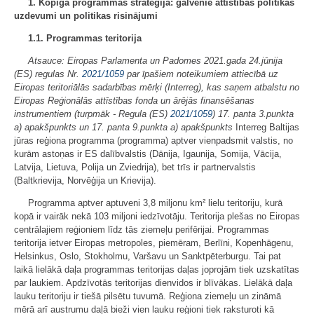
1. Kopīgā programmas stratēģija: galvenie attīstības politikas
uzdevumi un politikas risinājumi
1.1. Programmas teritorija
Atsauce: Eiropas Parlamenta un Padomes 2021.gada 24.jūnija
(ES) regulas Nr.
2021/1059
par īpašiem noteikumiem attiecībā uz
Eiropas teritoriālās sadarbības mērķi (Interreg), kas saņem atbalstu no
Eiropas Reģionālās attīstības fonda un ārējās finansēšanas
instrumentiem (turpmāk - Regula (ES)
2021/1059
) 17. panta 3.punkta
a) apakšpunkts un 17. panta 9.punkta a) apakšpunkts
Interreg Baltijas
jūras reģiona programma (programma) aptver vienpadsmit valstis, no
kurām astoņas ir ES dalībvalstis (Dānija, Igaunija, Somija, Vācija,
Latvija, Lietuva, Polija un Zviedrija), bet trīs ir partnervalstis
(Baltkrievija, Norvēģija un Krievija).
Programma aptver aptuveni 3,8 miljonu km² lielu teritoriju, kurā
kopā ir vairāk nekā 103 miljoni iedzīvotāju. Teritorija plešas no Eiropas
centrālajiem reģioniem līdz tās ziemeļu perifērijai. Programmas
teritorija ietver Eiropas metropoles, piemēram, Berlīni, Kopenhāgenu,
Helsinkus, Oslo, Stokholmu, Varšavu un Sanktpēterburgu. Tai pat
laikā lielākā daļa programmas teritorijas daļas joprojām tiek uzskatītas
par laukiem. Apdzīvotās teritorijas dienvidos ir blīvākas. Lielākā daļa
lauku teritoriju ir tiešā pilsētu tuvumā. Reģiona ziemeļu un zināmā
mērā arī austrumu daļā bieži vien lauku reģioni tiek raksturoti kā