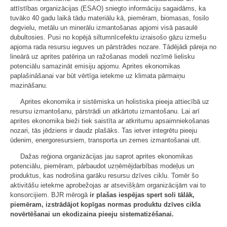
attīstības organizācijas (ESAO) sniegto informāciju sagaidāms, ka
tuvāko 40 gadu laikā tādu materiālu kā, piemēram, biomasas, fosilo
degvielu, metālu un minerālu izmantošanas apjomi visā pasaulē
dubultosies. Pusi no kopējā siltumnīcefektu izraisošo gāzu izmešu
apjoma rada resursu ieguves un pārstrādes nozare. Tādējādi pāreja no
lineārā uz aprites patēriņa un ražošanas modeli nozīmē lielisku
potenciālu samazināt emisiju apjomu. Aprites ekonomikas
paplašināšanai var būt vērtīga ietekme uz klimata pārmaiņu
mazināšanu.
Aprites ekonomika ir sistēmiska un holistiska pieeja attiecībā uz
resursu izmantošanu, pārstrādi un atkārtotu izmantošanu. Lai arī
aprites ekonomika bieži tiek saistīta ar atkritumu apsaimniekošanas
nozari, tās jēdziens ir daudz plašāks. Tas ietver integrētu pieeju
ūdenim, energoresursiem, transporta un zemes izmantošanai utt.
Dažas reģiona organizācijas jau saprot aprites ekonomikas
potenciālu, piemēram, pārbaudot uzņēmējdarbības modeļus un
produktus, kas nodrošina garāku resursu dzīves ciklu. Tomēr šo
aktivitāšu ietekme aprobežojas ar atsevišķām organizācijām vai to
konsorcijiem. BJR mērogā
ir plašas iespējas spert soli tālāk,
piemēram, izstrādājot kopīgas normas produktu dzīves cikla
novērtēšanai un ekodizaina pieeju sistematizēšanai.