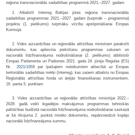
reģiona transnacionālās sadarbības programmā 2021.–2027. gadam:
1. Atbalstīt Interreg Baltijas jūras reģiona transnacionālās
sadarbības programmas 2021.–2027. gadam (turpmāk – programma)
projekta (1. pielikums) turpmāku virzību apstiprināšanai Eiropas
Komisijā.
2. Vides aizsardzības un reģionālās attīstības ministram parakstīt
dokumentu, kas apliecina piekrišanu programmas saturam un
nacionālā līdzfinansējuma nodrošināšanai (2. pielikums) atbilstoši
Eiropas Parlamenta un Padomes 2021. gada 24. jūnija Regulas (ES)
Nr.
2021/1059
par īpašajiem noteikumiem attiecībā uz Eiropas
teritoriālās sadarbības mērķi (Interreg), kas saņem atbalstu no Eiropas
Reģionālās attīstības fonda un ārējās finansēšanas instrumentiem,
16. panta 5. punktam.
3. Vides aizsardzības un reģionālās attīstības ministrijai 2022.–
2028. gadā veikt ikgadējos maksājumus programmas tehniskās
palīdzības budžetā nacionālā līdzfinansējuma nodrošināšanai saskaņā
ar šā rīkojuma 2. punktā minēto dokumentu, nepārsniedzot kopējo
nacionālā līdzfinansējuma summu.