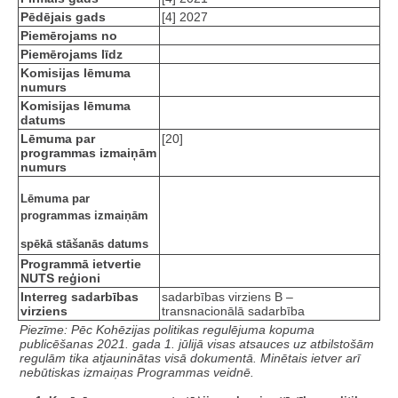
Pēdējais gads
[4] 2027
Piemērojams no
Piemērojams līdz
Komisijas lēmuma
numurs
Komisijas lēmuma
datums
Lēmuma par
[20]
programmas izmaiņām
numurs
Lēmuma par
programmas izmaiņām
spēkā stāšanās datums
Programmā ietvertie
NUTS reģioni
Interreg sadarbības
sadarbības virziens B –
virziens
transnacionālā sadarbība
Piezīme: Pēc Kohēzijas politikas regulējuma kopuma
publicēšanas 2021. gada 1. jūlijā visas atsauces uz atbilstošām
regulām tika atjauninātas visā dokumentā. Minētais ietver arī
nebūtiskas izmaiņas Programmas veidnē.