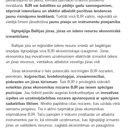
piesārņojumu un jaunu, klimata pārmaiņu izraisītu problēmu
risināšanā.
BJR var balstīties uz pēdējo gadu sasniegumiem,
stiprināt īstenošanu un efektīvi atbalstīt pozitīvas tendences
jaunu risinājumu testēšanā.
Turklāt visā BJR valsts, reģionālā un
vietējā līmenī jānodrošina
jaunu pieeju un instrumentu pieejamība
.
Ilgtspējīga Baltijas jūras, jūras un ūdens resursu ekonomiskā
izmantošana
Baltijas jūra un reģionālie ūdens resursi sniedz arī bagātīgas
iespējas ilgtspējīgai visa BJR ekonomiskajai izaugsmei. Jūras
ekonomika ļauj inovatīviem uzņēmumiem efektīvāk izmantot ūdens
un jūras resursus, vienlaikus atbalstot veselīgu jūras vidi.
Jūras ekonomikai ir liels potenciāls nozīmīgām BJR nozarēm,
piemēram,
kuģniecībai, biotehnoloģijai, zivsaimniecībai,
piekrastes un jūras tūrismam
. Šeit BJR ir privileģētā stāvoklī:
noteiktas jūras ekonomikas nozares BJR jau ieņem spēcīgas
pozīcijas
. Jau šobrīd pastāv augstas konkurētspējas un
inovatīvas
izpētes un uzņēmējdarbības nozares apvienojumā ar spēcīgiem
sadarbības tīkliem
. Minēto papildina citas nozares, kas uzrāda vērā
ņemamu progresu. Tie ir aktīvi turpmākai jūras ekonomikas
stiprināšanai BJR. Taču joprojām ir trūkumi zināšanās un atbalsta
instrumentos par to, kā stimulēt uzņēmumus, kas ilgtspējīgi izmanto
jūras un saldūdens resursus, saglabā ekosistēmas un paaugstina