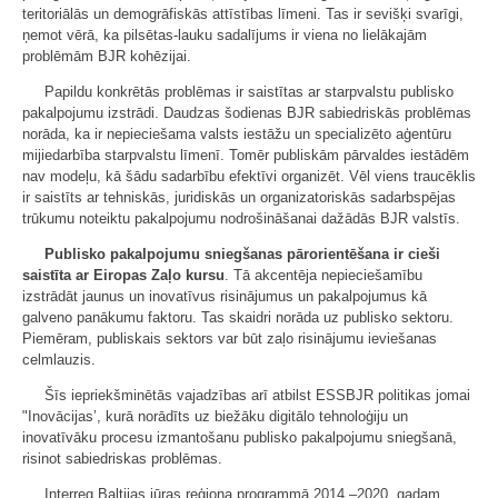
teritoriālās un demogrāfiskās attīstības līmeni. Tas ir sevišķi svarīgi,
ņemot vērā, ka pilsētas-lauku sadalījums ir viena no lielākajām
problēmām BJR kohēzijai.
Papildu konkrētās problēmas ir saistītas ar starpvalstu publisko
pakalpojumu izstrādi. Daudzas šodienas BJR sabiedriskās problēmas
norāda, ka ir nepieciešama valsts iestāžu un specializēto aģentūru
mijiedarbība starpvalstu līmenī. Tomēr publiskām pārvaldes iestādēm
nav modeļu, kā šādu sadarbību efektīvi organizēt. Vēl viens traucēklis
ir saistīts ar tehniskās, juridiskās un organizatoriskās sadarbspējas
trūkumu noteiktu pakalpojumu nodrošināšanai dažādās BJR valstīs.
Publisko pakalpojumu sniegšanas pārorientēšana ir cieši
saistīta ar Eiropas Zaļo kursu
. Tā akcentēja nepieciešamību
izstrādāt jaunus un inovatīvus risinājumus un pakalpojumus kā
galveno panākumu faktoru. Tas skaidri norāda uz publisko sektoru.
Piemēram, publiskais sektors var būt zaļo risinājumu ieviešanas
celmlauzis.
Šīs iepriekšminētās vajadzības arī atbilst ESSBJR politikas jomai
"Inovācijas’, kurā norādīts uz biežāku digitālo tehnoloģiju un
inovatīvāku procesu izmantošanu publisko pakalpojumu sniegšanā,
risinot sabiedriskas problēmas.
Interreg Baltijas jūras reģiona programmā 2014.–2020. gadam