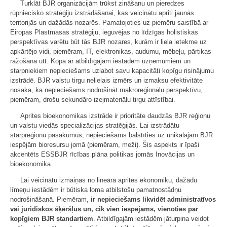
Turklāt BJR organizācijām trūkst zināšanu un pieredzes
rūpniecisko stratēģiju izstrādāšanai, kas veicinātu apriti jaunās
teritorijās un dažādās nozarēs. Pamatojoties uz piemēru saistībā ar
Eiropas Plastmasas stratēģiju, ieguvējas no līdzīgas holistiskas
perspektīvas varētu būt tās BJR nozares, kurām ir liela ietekme uz
apkārtējo vidi, piemēram, IT, elektronikas, audumu, mēbeļu, pārtikas
ražošana utt. Kopā ar atbildīgajām iestādēm uzņēmumiem un
starpniekiem nepieciešams uzlabot savu kapacitāti kopīgu risinājumu
izstrādē. BJR valstu tirgu nelielais izmērs un izmaksu efektivitāte
nosaka, ka nepieciešams nodrošināt makroreģionālu perspektīvu,
piemēram, drošu sekundāro izejmateriālu tirgu attīstībai.
Aprites bioekonomikas izstrāde ir prioritāte daudzās BJR reģionu
un valstu viedās specializācijas stratēģijās. Lai izstrādātu
starpreģionu pasākumus, nepieciešams balstīties uz unikālajām BJR
iespējām bioresursu jomā (piemēram, meži). Šis aspekts ir īpaši
akcentēts ESSBJR rīcības plāna politikas jomās Inovācijas un
bioekonomika.
Lai veicinātu izmaiņas no lineārā aprites ekonomiku, dažādu
līmeņu iestādēm ir būtiska loma atbilstošu pamatnostādņu
nodrošināšanā. Piemēram,
ir nepieciešams likvidēt administratīvos
vai juridiskos šķēršļus un, cik vien iespējams, vienoties par
kopīgiem BJR standartiem
. Atbildīgajām iestādēm jāturpina veidot