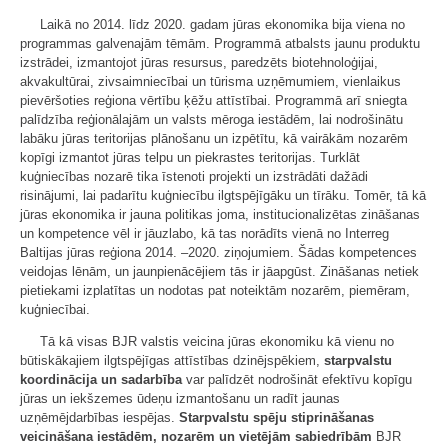
Laikā no 2014. līdz 2020. gadam jūras ekonomika bija viena no
programmas galvenajām tēmām. Programmā atbalsts jaunu produktu
izstrādei, izmantojot jūras resursus, paredzēts biotehnoloģijai,
akvakultūrai, zivsaimniecībai un tūrisma uzņēmumiem, vienlaikus
pievēršoties reģiona vērtību ķēžu attīstībai. Programmā arī sniegta
palīdzība reģionālajām un valsts mēroga iestādēm, lai nodrošinātu
labāku jūras teritorijas plānošanu un izpētītu, kā vairākām nozarēm
kopīgi izmantot jūras telpu un piekrastes teritorijas. Turklāt
kuģniecības nozarē tika īstenoti projekti un izstrādāti dažādi
risinājumi, lai padarītu kuģniecību ilgtspējīgāku un tīrāku. Tomēr, tā kā
jūras ekonomika ir jauna politikas joma, institucionalizētas zināšanas
un kompetence vēl ir jāuzlabo, kā tas norādīts vienā no Interreg
Baltijas jūras reģiona 2014. –2020. ziņojumiem. Šādas kompetences
veidojas lēnām, un jaunpienācējiem tās ir jāapgūst. Zināšanas netiek
pietiekami izplatītas un nodotas pat noteiktām nozarēm, piemēram,
kuģniecībai.
Tā kā visas BJR valstis veicina jūras ekonomiku kā vienu no
būtiskākajiem ilgtspējīgas attīstības dzinējspēkiem,
starpvalstu
koordinācija un sadarbība
var palīdzēt nodrošināt efektīvu kopīgu
jūras un iekšzemes ūdeņu izmantošanu un radīt jaunas
uzņēmējdarbības iespējas.
Starpvalstu spēju stiprināšanas
veicināšana iestādēm, nozarēm un vietējām sabiedrībām
BJR