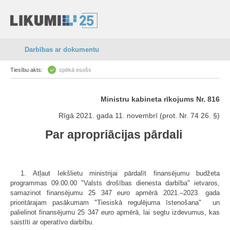
Darbības ar dokumentu
Tiesību akts:
spēkā esošs
Ministru kabineta rīkojums Nr. 816
Rīgā 2021. gada 11. novembrī (prot. Nr. 74 26. §)
Par apropriācijas pārdali
1. Atļaut Iekšlietu ministrijai pārdalīt finansējumu budžeta
programmas 09.00.00 "Valsts drošības dienesta darbība" ietvaros,
samazinot finansējumu 25 347
euro
apmērā 2021.–2023. gada
prioritārajam pasākumam "Tiesiskā regulējuma īstenošana" un
palielinot finansējumu 25 347
euro
apmērā, lai segtu izdevumus, kas
saistīti ar operatīvo darbību.