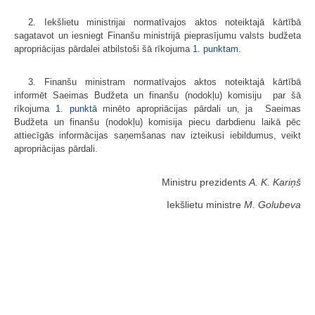
2. Iekšlietu ministrijai normatīvajos aktos noteiktajā kārtībā
sagatavot un iesniegt Finanšu ministrijā pieprasījumu valsts budžeta
apropriācijas pārdalei atbilstoši šā rīkojuma
1. punktam
.
3. Finanšu ministram normatīvajos aktos noteiktajā kārtībā
informēt Saeimas Budžeta un finanšu (nodokļu) komisiju par šā
rīkojuma
1. punktā
minēto apropriācijas pārdali un, ja Saeimas
Budžeta un finanšu (nodokļu) komisija piecu darbdienu laikā pēc
attiecīgās informācijas saņemšanas nav izteikusi iebildumus, veikt
apropriācijas pārdali.
Ministru prezidents
A. K. Kariņš
Iekšlietu ministre
M. Golubeva