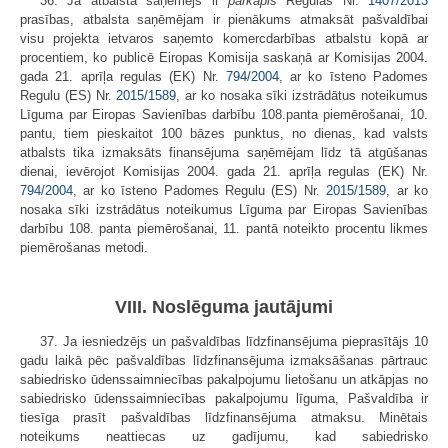
36. Ja atbalsta saņēmējs ir
pārkāpis
Regulas Nr.
1407/2013
prasības, atbalsta saņēmējam ir pienākums atmaksāt pašvaldībai
visu projekta ietvaros saņemto komercdarbības atbalstu kopā ar
procentiem, ko publicē Eiropas Komisija saskaņā ar Komisijas 2004.
gada 21. aprīļa regulas (EK) Nr.
794/2004
, ar ko īsteno Padomes
Regulu (ES) Nr.
2015/1589
, ar ko nosaka sīki izstrādātus noteikumus
Līguma par Eiropas Savienības darbību 108.panta piemērošanai, 10.
pantu, tiem pieskaitot 100 bāzes punktus, no dienas, kad valsts
atbalsts tika izmaksāts finansējuma saņēmējam līdz tā atgūšanas
dienai, ievērojot Komisijas 2004. gada 21. aprīļa regulas (EK) Nr.
794/2004
, ar ko īsteno Padomes Regulu (ES) Nr.
2015/1589
, ar ko
nosaka sīki izstrādātus noteikumus Līguma par Eiropas Savienības
darbību 108. panta piemērošanai, 11. pantā noteikto procentu likmes
piemērošanas metodi.
VIII. Noslēguma jautājumi
37. Ja iesniedzējs un pašvaldības līdzfinansējuma pieprasītājs 10
gadu laikā pēc pašvaldības līdzfinansējuma izmaksāšanas pārtrauc
sabiedrisko ūdenssaimniecības pakalpojumu lietošanu un atkāpjas no
sabiedrisko ūdenssaimniecības pakalpojumu līguma, Pašvaldība ir
tiesīga prasīt pašvaldības līdzfinansējuma atmaksu. Minētais
noteikums neattiecas uz gadījumu, kad sabiedrisko