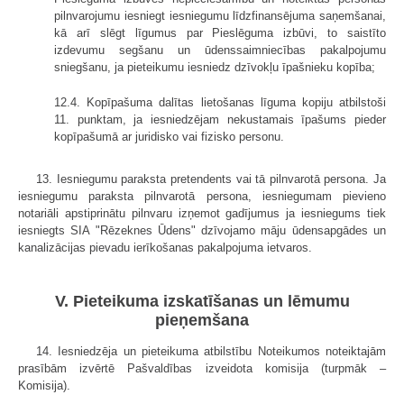
pilnvarojumu iesniegt iesniegumu līdzfinansējuma saņemšanai,
kā arī slēgt līgumus par Pieslēguma izbūvi, to saistīto
izdevumu segšanu un ūdenssaimniecības pakalpojumu
sniegšanu, ja pieteikumu iesniedz dzīvokļu īpašnieku kopība;
12.4. Kopīpašuma dalītas lietošanas līguma kopiju atbilstoši
11. punktam, ja iesniedzējam nekustamais īpašums pieder
kopīpašumā ar juridisko vai fizisko personu.
13. Iesniegumu paraksta pretendents vai tā pilnvarotā persona. Ja
iesniegumu paraksta pilnvarotā persona, iesniegumam pievieno
notariāli apstiprinātu pilnvaru izņemot gadījumus ja iesniegums tiek
iesniegts SIA "Rēzeknes Ūdens" dzīvojamo māju ūdensapgādes un
kanalizācijas pievadu ierīkošanas pakalpojuma ietvaros.
V. Pieteikuma izskatīšanas un lēmumu
pieņemšana
14. Iesniedzēja un pieteikuma atbilstību Noteikumos noteiktajām
prasībām izvērtē Pašvaldības izveidota komisija (turpmāk –
Komisija).