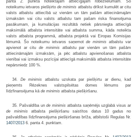
panta 2. punktā noteiktajam attiecīgajam robežlielumam. Šo
noteikumu ietvaros piešķirto
de minimis
atbalstu drīkst kumulēt ar citu
valsts atbalstu attiecībā uz vienām un tām pašām attiecināmajām
izmaksām vai citu valsts atbalstu tam pašam riska finansējuma
pasākumam, ja kumulācijas rezultātā netiek pārsniegta attiecīgā
maksimālā atbalsta intensitāte vai atbalsta summa, kāda noteikta
valsts atbalsta programmā, atbalsta projektā vai Eiropas Komisijas
lēmumā. Šo noteikumu ietvaros saņemot
de minimis
atbalstu var
apvienot ar citu
de minimis
atbalstu par vienām un tām pašām
attiecināmajām izmaksām, ja pēc atbalstu apvienošanas atbalsta
vienībai vai izmaksu pozīcijai attiecīgā maksimālā atbalsta intensitāte
nepārsniedz 100 %.
34.
De minimis
atbalstu uzskata par piešķirtu ar dienu, kad
pieņemts Rēzeknes valstspilsētas domes lēmums par
līdzfinansējuma kā
de minimis
atbalsta piešķiršanu.
35. Pašvaldība un
de minimis
atbalsta saņēmējs uzglabā visus ar
de minimis
atbalsta piešķiršanu saistītos datus 10 gadus no
pašvaldības līdzfinansējuma piešķiršanas brīža, atbilstoši Regulas Nr.
1407/2013
6. panta 4. punktam.