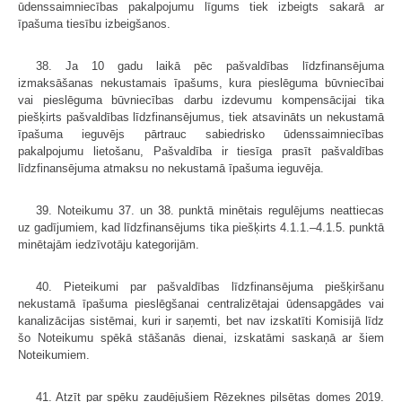
ūdenssaimniecības pakalpojumu līgums tiek izbeigts sakarā ar
īpašuma tiesību izbeigšanos.
38. Ja 10 gadu laikā pēc pašvaldības līdzfinansējuma
izmaksāšanas nekustamais īpašums, kura pieslēguma būvniecībai
vai pieslēguma būvniecības darbu izdevumu kompensācijai tika
piešķirts pašvaldības līdzfinansējumus, tiek atsavināts un nekustamā
īpašuma ieguvējs pārtrauc sabiedrisko ūdenssaimniecības
pakalpojumu lietošanu, Pašvaldība ir tiesīga prasīt pašvaldības
līdzfinansējuma atmaksu no nekustamā īpašuma ieguvēja.
39. Noteikumu 37. un 38. punktā minētais regulējums neattiecas
uz gadījumiem, kad līdzfinansējums tika piešķirts 4.1.1.–4.1.5. punktā
minētajām iedzīvotāju kategorijām.
40. Pieteikumi par pašvaldības līdzfinansējuma piešķiršanu
nekustamā īpašuma pieslēgšanai centralizētajai ūdensapgādes vai
kanalizācijas sistēmai, kuri ir saņemti, bet nav izskatīti Komisijā līdz
šo Noteikumu spēkā stāšanās dienai, izskatāmi saskaņā ar šiem
Noteikumiem.
41. Atzīt par spēku zaudējušiem Rēzeknes pilsētas domes 2019.