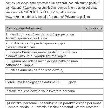
domes personas datu apstrādes un aizsardzības privātuma politiku"
vai klātienē Rēzeknes valstspilsētas domes klientu apkalpošanas
vietā un SIA "RĒZEKNES ŪDENS" tīmekļa vietnē
www.rezeknesudens.lv sadaļā Par mums/ Privātuma politika.
Pievienotie dokumenti
Lapu skaits
1. Pieslēguma izbūves darbu būvprojekta vai
Apliecinājuma kartes kopija.
2. Būvkomersantu piedāvājumu kopijas
pieslēguma izbūvei.
3. Izvēlētā būvkomersanta pieslēguma izbūves
piedāvājums un būvdarbu līguma kopija.
5. Līguma par ūdenssaimniecības pakalpojuma
saņemšanu kopija
6. (citi dokumenti, norāda iesniedzējs)
Pieteikuma iesniegšanas datums 20____.gada
____._________
Pieteikuma iesniedzējs vai pilnvarotā persona
(Juridiskai personai - nosaukums un paraksttiesīgās personas
amats, vārds un uzvārds, fiziskai personai - vārds, uzvārds)