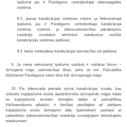
īpašumā jau ir Pieslēgums centralizētajai ūdensapgādes
sistēmai;
8.3. jaunas kanalizācijas sistēmas izbūve, ja Nekustamajā
īpašumā jau ir Pieslēgums centralizētajai kanalizācijai
sistēmai, izņemot, ja ūdenssaimniecības pakalpojumu
sniedzējs izsniedzis tehniskos noteikumus esošās
kanalizācijas sistēmas pārbūvei;
8.4. lietus notekūdeņu kanalizācijas būvniecībai vai pārbūvei.
9. Ja viena nekustamā īpašuma sastāvā ir vairākas būves –
dzīvojamā māja, saimniecības ēkas, pirtis un tml. Pašvaldība
līdzfinansē Pieslēguma izbūvi tikai līdz dzīvojamajai mājai.
10. Pie ūdensvada pievada un/vai kanalizācijas izvada, kas
izbūvēts kopīpašumā esošā daudzdzīvokļu dzīvojamās mājas kādai
no kopīpašumā esošām domājām daļām ar pašvaldības
līdzfinansējuma atbalstu, ir tiesības pieslēgties arī pārējiem
kopīpašuma esošo domājamo daļu īpašniekiem saskaņā ar
sabiedrisko ūdenssaimniecības sniedzēja izsniegtajiem tehniskajiem
noteikumiem.