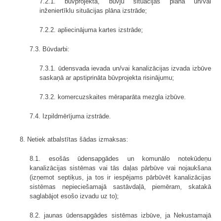
7.2.1. būvprojekta, būvju situācijas plāna un/vai
inženiertīklu situācijas plāna izstrāde;
7.2.2. apliecinājuma kartes izstrāde;
7.3. Būvdarbi:
7.3.1. ūdensvada ievada un/vai kanalizācijas izvada izbūve
saskaņā ar apstiprināta būvprojekta risinājumu;
7.3.2. komercuzskaites mēraparāta mezgla izbūve.
7.4. Izpildmērījuma izstrāde.
8. Netiek atbalstītas šādas izmaksas:
8.1. esošās ūdensapgādes un komunālo notekūdeņu
kanalizācijas sistēmas vai tās daļas pārbūve vai nojaukšana
(izņemot septiķus, ja tos ir iespējams pārbūvēt kanalizācijas
sistēmas nepieciešamajā sastāvdaļā, piemēram, skatakā
saglabājot esošo izvadu uz to);
8.2. jaunas ūdensapgādes sistēmas izbūve, ja Nekustamajā