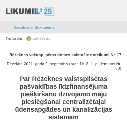
Darbības ar dokumentu
Tiesību akts:
spēkā esošs
Rēzeknes valstspilsētas domes saistošie noteikumi Nr. 17
Rēzeknē 2021. gada 9. septembrī (prot. Nr. 8, 1. p., lēmums Nr.
83)
Par Rēzeknes valstspilsētas
pašvaldības līdzfinansējuma
piešķiršanu dzīvojamo māju
pieslēgšanai centralizētajai
ūdensapgādes un kanalizācijas
sistēmām