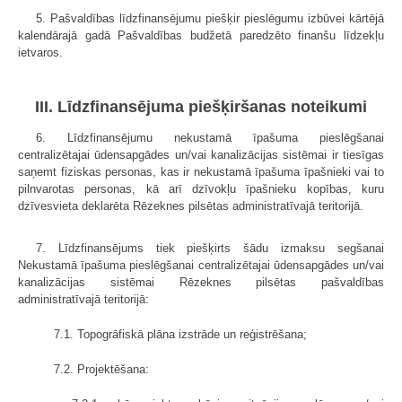
5. Pašvaldības līdzfinansējumu piešķir pieslēgumu izbūvei kārtējā
kalendārajā gadā Pašvaldības budžetā paredzēto finanšu līdzekļu
ietvaros.
III. Līdzfinansējuma piešķiršanas noteikumi
6. Līdzfinansējumu nekustamā īpašuma pieslēgšanai
centralizētajai ūdensapgādes un/vai kanalizācijas sistēmai ir tiesīgas
saņemt fiziskas personas, kas ir nekustamā īpašuma īpašnieki vai to
pilnvarotas personas, kā arī dzīvokļu īpašnieku kopības, kuru
dzīvesvieta deklarēta Rēzeknes pilsētas administratīvajā teritorijā.
7. Līdzfinansējums tiek piešķirts šādu izmaksu segšanai
Nekustamā īpašuma pieslēgšanai centralizētajai ūdensapgādes un/vai
kanalizācijas sistēmai Rēzeknes pilsētas pašvaldības
administratīvajā teritorijā:
7.1. Topogrāfiskā plāna izstrāde un reģistrēšana;
7.2. Projektēšana: