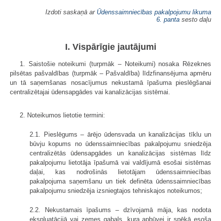
Izdoti saskaņā ar
Ūdenssaimniecības pakalpojumu likuma
6. panta
sesto daļu
I. Vispārīgie jautājumi
1. Saistošie noteikumi (turpmāk – Noteikumi) nosaka Rēzeknes
pilsētas pašvaldības (turpmāk – Pašvaldība) līdzfinansējuma apmēru
un tā saņemšanas nosacījumus nekustamā īpašuma pieslēgšanai
centralizētajai ūdensapgādes vai kanalizācijas sistēmai.
2. Noteikumos lietotie termini:
2.1. Pieslēgums – ārējo ūdensvada un kanalizācijas tīklu un
būvju kopums no ūdenssaimniecības pakalpojumu sniedzēja
centralizētās ūdensapgādes un kanalizācijas sistēmas līdz
pakalpojumu lietotāja īpašumā vai valdījumā esošai sistēmas
daļai, kas nodrošinās lietotājam ūdenssaimniecības
pakalpojuma saņemšanu un tiek definēta ūdenssaimniecības
pakalpojumu sniedzēja izsniegtajos tehniskajos noteikumos;
2.2. Nekustamais īpašums – dzīvojamā māja, kas nodota
ekspluatācijā vai zemes gabals, kura apbūvei ir spēkā esoša