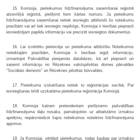
15. Komisija, pieteikumus līdzfinansējuma saņemšanai reģistrē
atsevišķā reģistrā, piešķirot tiem kārtas numuru. Ja pieteikums
līdzfinansējuma saņemšanai netiek iesniegts atbilstoši šo noteikumu
prasībām vai arī tiek iesniegts nepilnīgs, Komisijai ir tiesības pieprasīt
iesniedzējam papildu informāciju vai precizēt iesniegtos dokumentus.
16. Lai izvērtētu pieteicēja un pieteikuma atbilstību Noteikumos
noteiktajām prasībām, Komisijai ir tiesības iegūt informāciju,
izmantojot Pašvaldībai pieejamās datubāzes, kā arī pieprasīt un
saņemt informāciju no Rēzeknes valstspilsētas domes pārvaldes
"Sociālais dienests" un Rēzeknes pilsētas būvvaldes.
17. Pieteikuma izskatīšana notiek to reģistrācijas secībā. Par
iesniegšanas brīdi uzskatāma pieteikuma reģistrācija Komisijā.
18. Komisija katram pretendentam piešķiramo pašvaldības
līdzfinansējuma daļu nosaka, pamatojoties uz atbalstāmo izmaksu
aprēķinu, nepārsniedzot šajos noteikumos noteiktos līdzfinansējuma
apjomus.
19. Ja Komisijai, vērtējot pieteikumus, rodas šaubas par izmaksu