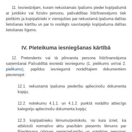
11. Iesniedzējam, kuram nekustamais īpašums pieder kopīpašumā
ar juridisko vai fizisko personu, pašvaldības līdzfinansējums tiek
piešķirts ja kopīpašnieki ir vienojušies par nekustamā īpašuma dalītas
lietošanas kārtību un par to noslēgts savstarpējs kopīpašuma dalītas
lietošanas līgums.
IV. Pieteikuma iesniegšanas kārtībā
12. Pretendents vai tā pilnvarota persona līdzfinansējuma
saņemšanai Pašvaldībā iesniedz iesniegumu (
1.
pielikums un/vai
2.
pielikums
), papildus iesniegumā norādītajiem dokumentiem
pievienojot:
12.1. nekustamā īpašuma piederību apliecinošu dokumenta
kopiju;
12.2. noteikumu 4.1.1. un 4.1.2. punktā norādīto attiecīgo
kategoriju apliecinošu dokumenta kopiju;
12.3. kopīpašnieku lēmumu/protokolu, no kura izriet, ka
atbilstoši normatīvo aktu prasībām pieņemts lēmums par
Pieslēguma izbūves nepieciešamību un noteiktas personas