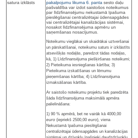
satura izklāsts
pakalpojumu likuma
6. panta
sesto daļu
pašvaldība var izdot saistošos noteikumus
par līdzfinansējumu nekustamā īpašuma
pieslēgšanai centralizētajai ūdensapgādes
vai centralizētajai kanalizācijas sistēmai,
nosakot līdzfinansējuma apmēru un
saņemšanas nosacījumus.
Noteikumu vieglākai un skaidrākai uztveršanai
un pārskatīšanai, noteikumu saturs ir izklāstīts
atsevišķās nodaļās, paredzot tādas nodaļas,
kā, 1) Līdzfinansējuma piešķiršanas noteikumi;
2) Pieteikuma iesniegšanas kārtība; 3)
Pieteikuma izskatīšanas un lēmumu
pieņemšanas kārtība; 4) Līdzfinansējuma
izmaksāšanas kārtība.
Ar saistošo noteikumu projektu tiek paredzēta
šāda līdzfinansējuma maksimālā apmēra
palielināšana:
1) 90 % apmērā, bet ne vairāk kā 4000,00
euro
euro
(iepriekš 2500,00
), viena
Nekustamā īpašuma pieslēgšanai
centralizētajai ūdensapgādes un kanalizācijas
sistēmai un dzīvokļu īpašnieki daudzdzīvokļu