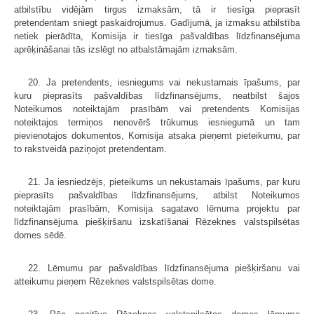
atbilstību vidējām tirgus izmaksām, tā ir tiesīga pieprasīt
pretendentam sniegt paskaidrojumus. Gadījumā, ja izmaksu atbilstība
netiek pierādīta, Komisija ir tiesīga pašvaldības līdzfinansējuma
aprēķināšanai tās izslēgt no atbalstāmajām izmaksām.
20. Ja pretendents, iesniegums vai nekustamais īpašums, par
kuru pieprasīts pašvaldības līdzfinansējums, neatbilst šajos
Noteikumos noteiktajām prasībām vai pretendents Komisijas
noteiktajos termiņos nenovērš trūkumus iesniegumā un tam
pievienotajos dokumentos, Komisija atsaka pieņemt pieteikumu, par
to rakstveidā paziņojot pretendentam.
21. Ja iesniedzējs, pieteikums un nekustamais īpašums, par kuru
pieprasīts pašvaldības līdzfinansējums, atbilst Noteikumos
noteiktajām prasībām, Komisija sagatavo lēmuma projektu par
līdzfinansējuma piešķiršanu izskatīšanai Rēzeknes valstspilsētas
domes sēdē.
22. Lēmumu par pašvaldības līdzfinansējuma piešķiršanu vai
atteikumu pieņem Rēzeknes valstspilsētas dome.