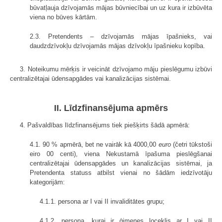
būvatļauja dzīvojamās mājas būvniecībai un uz kura ir izbūvēta
viena no būves kārtām.
2.3. Pretendents – dzīvojamās mājas īpašnieks, vai
daudzdzīvokļu dzīvojamās mājas dzīvokļu īpašnieku kopība.
3. Noteikumu mērķis ir veicināt dzīvojamo māju pieslēgumu izbūvi
centralizētajai ūdensapgādes vai kanalizācijas sistēmai.
II. Līdzfinansējuma apmērs
4. Pašvaldības līdzfinansējums tiek piešķirts šādā apmērā:
4.1. 90 % apmērā, bet ne vairāk kā 4000,00
euro
(četri tūkstoši
eiro 00 centi), viena Nekustamā īpašuma pieslēgšanai
centralizētajai ūdensapgādes un kanalizācijas sistēmai, ja
Pretendenta statuss atbilst vienai no šādām iedzīvotāju
kategorijām:
4.1.1. persona ar I vai II invaliditātes grupu;
4.1.2. persona, kurai ir ģimenes loceklis ar I vai II