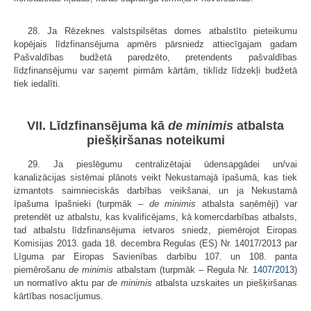
28. Ja Rēzeknes valstspilsētas domes atbalstīto pieteikumu
kopējais līdzfinansējuma apmērs pārsniedz attiecīgajam gadam
Pašvaldības budžetā paredzēto, pretendents pašvaldības
līdzfinansējumu var saņemt pirmām kārtām, tiklīdz līdzekļi budžetā
tiek iedalīti.
VII. Līdzfinansējuma kā
de minimis
atbalsta
piešķiršanas noteikumi
29. Ja pieslēgumu centralizētajai ūdensapgādei un/vai
kanalizācijas sistēmai plānots veikt Nekustamajā īpašumā, kas tiek
izmantots saimnieciskās darbības veikšanai, un ja Nekustamā
īpašuma īpašnieki (turpmāk –
de minimis
atbalsta saņēmēji) var
pretendēt uz atbalstu, kas kvalificējams, kā komercdarbības atbalsts,
tad atbalstu līdzfinansējuma ietvaros sniedz, piemērojot Eiropas
Komisijas 2013. gada 18. decembra Regulas (ES) Nr. 14017/2013 par
Līguma par Eiropas Savienības darbību 107. un 108. panta
piemērošanu
de minimis
atbalstam (turpmāk – Regula Nr.
1407/2013
)
un normatīvo aktu par
de minimis
atbalsta uzskaites un piešķiršanas
kārtības nosacījumus.