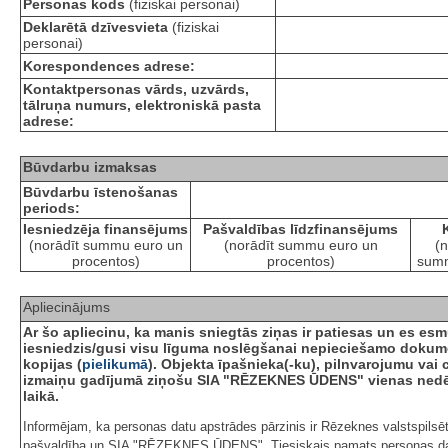
Personas kods
(fiziskai personai)
Deklarētā dzīvesvieta
(fiziskai
personai)
Korespondences adrese:
Kontaktpersonas vārds, uzvārds,
tālruņa numurs, elektroniskā pasta
adrese:
Būvdarbu izmaksas
Būvdarbu īstenošanas
periods:
Iesniedzēja finansējums
Pašvaldības līdzfinansējums
(norādīt summu euro un
(norādīt summu euro un
(n
procentos)
procentos)
summ
Apliecinājums
Ar šo apliecinu, ka manis sniegtās ziņas ir patiesas un es es
iesniedzis/gusi visu līguma noslēgšanai nepieciešamo doku
kopijas (
pielikumā
). Objekta īpašnieka(-ku), pilnvarojumu vai c
izmaiņu gadījumā ziņošu SIA "RĒZEKNES ŪDENS" vienas ned
laikā.
Informējam, ka personas datu apstrādes pārzinis ir Rēzeknes valstspilsē
pašvaldība un SIA "RĒZEKNES ŪDENS". Tiesiskais pamats personas d