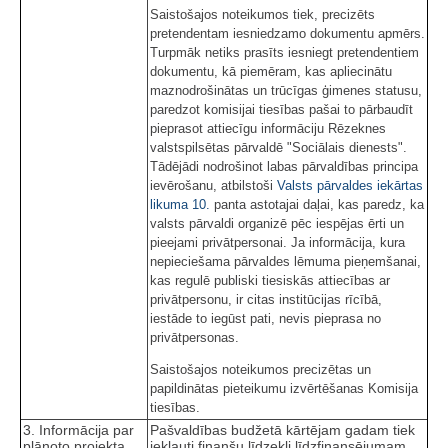
Saistošajos noteikumos tiek, precizēts
pretendentam iesniedzamo dokumentu apmērs.
Turpmāk netiks prasīts iesniegt pretendentiem
dokumentu, kā piemēram, kas apliecinātu
maznodrošinātas un trūcīgas ģimenes statusu,
paredzot komisijai tiesības pašai to pārbaudīt
pieprasot attiecīgu informāciju Rēzeknes
valstspilsētas pārvaldē "Sociālais dienests".
Tādējādi nodrošinot labas pārvaldības principa
ievērošanu, atbilstoši
Valsts pārvaldes iekārtas
likuma
10.
panta astotajai daļai, kas paredz, ka
valsts pārvaldi organizē pēc iespējas ērti un
pieejami privātpersonai. Ja informācija, kura
nepieciešama pārvaldes lēmuma pieņemšanai,
kas regulē publiski tiesiskās attiecības ar
privātpersonu, ir citas institūcijas rīcībā,
iestāde to iegūst pati, nevis pieprasa no
privātpersonas.
Saistošajos noteikumos precizētas un
papildinātas pieteikumu izvērtēšanas Komisija
tiesības.
3. Informācija par
Pašvaldības budžetā kārtējam gadam tiek
plānoto projekta
iekļauti finanšu līdzekļi līdzfinansējumam