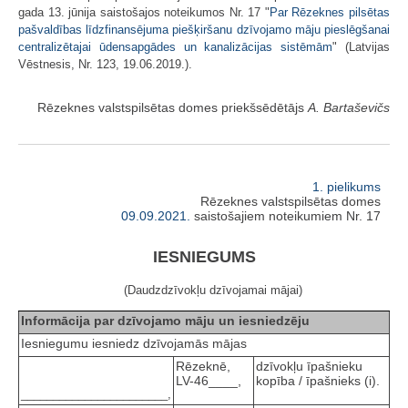
gada 13. jūnija saistošajos noteikumos Nr. 17 "
Par Rēzeknes pilsētas
pašvaldības līdzfinansējuma piešķiršanu dzīvojamo māju pieslēgšanai
centralizētajai ūdensapgādes un kanalizācijas sistēmām
" (Latvijas
Vēstnesis, Nr. 123, 19.06.2019.).
Rēzeknes valstspilsētas domes priekšsēdētājs
A. Bartaševičs
1. pielikums
Rēzeknes valstspilsētas domes
09.09.2021.
saistošajiem noteikumiem Nr. 17
IESNIEGUMS
(Daudzdzīvokļu dzīvojamai mājai)
Informācija par dzīvojamo māju un iesniedzēju
Iesniegumu iesniedz dzīvojamās mājas
Rēzeknē,
dzīvokļu īpašnieku
LV-46____,
kopība / īpašnieks (i).
_______________________,