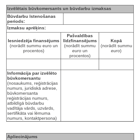
Izvēlētais būvkomersants un būvdarbu izmaksas
Būvdarbu īstenošanas
periods:
Izmaksu aprēķins:
Pašvaldības
Iesniedzēja finansējums
līdzfinansējums
Kopā
(norādīt summu euro un
(norādīt summu
(norādīt summu
procentos)
euro
un
euro
)
procentos)
Informācija par izvēlēto
būvkomersantu
(nosaukums, reģistrācijas
numurs, juridiskā adrese,
būvkomersanta
reģistrācijas numurs,
atbildīgā būvdarbu
vadītāja vārds, uzvārds,
sertifikāta vai lēmuma
numurs, kontaktpersona)
Apliecinājums