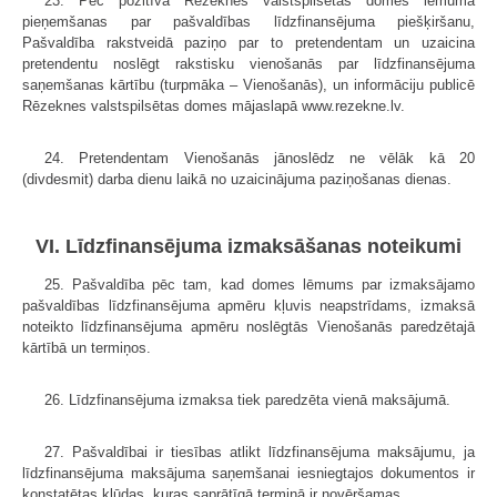
23. Pēc pozitīva Rēzeknes valstspilsētas domes lēmuma
pieņemšanas par pašvaldības līdzfinansējuma piešķiršanu,
Pašvaldība rakstveidā paziņo par to pretendentam un uzaicina
pretendentu noslēgt rakstisku vienošanās par līdzfinansējuma
saņemšanas kārtību (turpmāka – Vienošanās), un informāciju publicē
Rēzeknes valstspilsētas domes mājaslapā www.rezekne.lv.
24. Pretendentam Vienošanās jānoslēdz ne vēlāk kā 20
(divdesmit) darba dienu laikā no uzaicinājuma paziņošanas dienas.
VI. Līdzfinansējuma izmaksāšanas noteikumi
25. Pašvaldība pēc tam, kad domes lēmums par izmaksājamo
pašvaldības līdzfinansējuma apmēru kļuvis neapstrīdams, izmaksā
noteikto līdzfinansējuma apmēru noslēgtās Vienošanās paredzētajā
kārtībā un termiņos.
26. Līdzfinansējuma izmaksa tiek paredzēta vienā maksājumā.
27. Pašvaldībai ir tiesības atlikt līdzfinansējuma maksājumu, ja
līdzfinansējuma maksājuma saņemšanai iesniegtajos dokumentos ir
konstatētas kļūdas, kuras saprātīgā termiņā ir novēršamas.