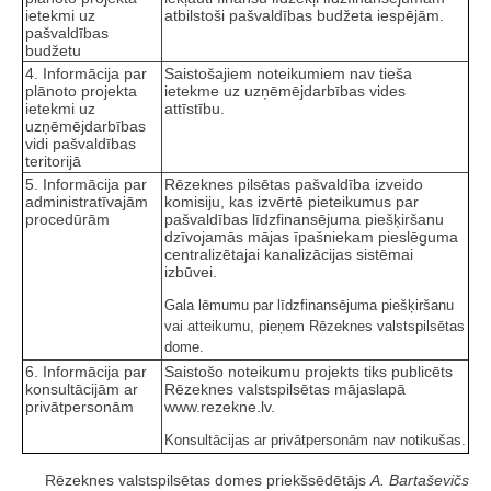
ietekmi uz
atbilstoši pašvaldības budžeta iespējām.
pašvaldības
budžetu
4. Informācija par
Saistošajiem noteikumiem nav tieša
plānoto projekta
ietekme uz uzņēmējdarbības vides
ietekmi uz
attīstību.
uzņēmējdarbības
vidi pašvaldības
teritorijā
5. Informācija par
Rēzeknes pilsētas pašvaldība izveido
administratīvajām
komisiju, kas izvērtē pieteikumus par
procedūrām
pašvaldības līdzfinansējuma piešķiršanu
dzīvojamās mājas īpašniekam pieslēguma
centralizētajai kanalizācijas sistēmai
izbūvei.
Gala lēmumu par līdzfinansējuma piešķiršanu
vai atteikumu, pieņem Rēzeknes valstspilsētas
dome.
6. Informācija par
Saistošo noteikumu projekts tiks publicēts
konsultācijām ar
Rēzeknes valstspilsētas mājaslapā
privātpersonām
www.rezekne.lv.
Konsultācijas ar privātpersonām nav notikušas.
Rēzeknes valstspilsētas domes priekšsēdētājs
A. Bartaševičs