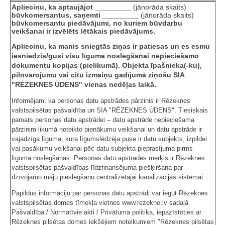
Apliecinu, ka aptaujājot _________
(jānorāda skaits)
būvkomersantus, saņemti _________
(jānorāda skaits)
būvkomersantu piedāvājumi, no kuriem būvdarbu
veikšanai ir izvēlēts lētākais piedāvājums.
Apliecinu, ka manis sniegtās ziņas ir patiesas un es esmu
iesniedzis/gusi visu līguma noslēgšanai nepieciešamo
dokumentu kopijas (pielikumā). Objekta īpašnieka(-ku),
pilnvarojumu vai citu izmaiņu gadījumā ziņošu SIA
"RĒZEKNES ŪDENS" vienas nedēļas laikā.
Informējam, ka personas datu apstrādes pārzinis ir Rēzeknes
valstspilsētas pašvaldība un SIA "RĒZEKNES ŪDENS". Tiesiskais
pamats personas datu apstrādei – datu apstrāde nepieciešama
pārzinim likumā noteikto pienākumu veikšanai un datu apstrāde ir
vajadzīga līguma, kura līgumslēdzēja puse ir datu subjekts, izpildei
vai pasākumu veikšanai pēc datu subjekta pieprasījuma pirms
līguma noslēgšanas. Personas datu apstrādes mērķis ir Rēzeknes
valstspilsētas pašvaldības līdzfinansējuma piešķiršana par
dzīvojamo māju pieslēgšanu centralizētajai kanalizācijas sistēmai.
Papildus informāciju par personas datu apstrādi var iegūt Rēzeknes
valstspilsētas domes tīmekļa vietnes www.rezekne.lv sadaļā
Pašvaldība / Normatīvie akti / Privātuma politika, iepazīstoties ar
Rēzeknes pilsētas domes iekšējiem noteikumiem "Rēzeknes pilsētas