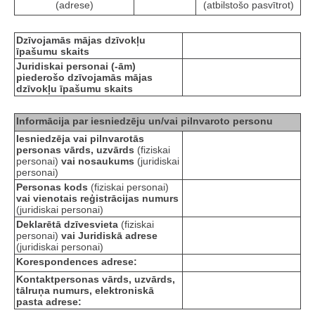
(adrese)
(atbilstošo pasvītrot)
Dzīvojamās mājas dzīvokļu
īpašumu skaits
Juridiskai personai (-ām)
piederošo dzīvojamās mājas
dzīvokļu īpašumu skaits
Informācija par iesniedzēju un/vai pilnvaroto personu
Iesniedzēja vai pilnvarotās
personas vārds, uzvārds
(fiziskai
personai)
vai nosaukums
(juridiskai
personai)
Personas kods
(fiziskai personai)
vai vienotais reģistrācijas numurs
(juridiskai personai)
Deklarētā dzīvesvieta
(fiziskai
personai)
vai Juridiskā adrese
(juridiskai personai)
Korespondences adrese:
Kontaktpersonas vārds, uzvārds,
tālruņa numurs, elektroniskā
pasta adrese: