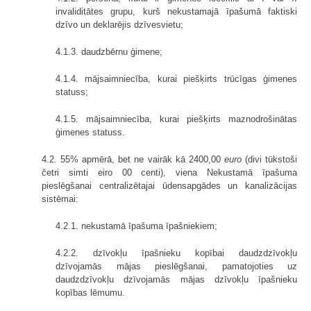
invaliditātes grupu, kurš nekustamajā īpašumā faktiski
dzīvo un deklarējis dzīvesvietu;
4.1.3. daudzbērnu ģimene;
4.1.4. mājsaimniecība, kurai piešķirts trūcīgas ģimenes
statuss;
4.1.5. mājsaimniecība, kurai piešķirts maznodrošinātas
ģimenes statuss.
4.2. 55% apmērā, bet ne vairāk kā 2400,00
euro
(divi tūkstoši
četri simti eiro 00 centi), viena Nekustamā īpašuma
pieslēgšanai centralizētajai ūdensapgādes un kanalizācijas
sistēmai:
4.2.1. nekustamā īpašuma īpašniekiem;
4.2.2. dzīvokļu īpašnieku kopībai daudzdzīvokļu
dzīvojamās mājas pieslēgšanai, pamatojoties uz
daudzdzīvokļu dzīvojamās mājas dzīvokļu īpašnieku
kopības lēmumu.