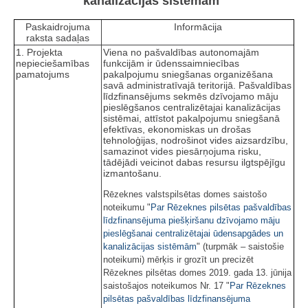
kanalizācijas sistēmām"
Paskaidrojuma
Informācija
raksta sadaļas
1. Projekta
Viena no pašvaldības autonomajām
nepieciešamības
funkcijām ir ūdenssaimniecības
pamatojums
pakalpojumu sniegšanas organizēšana
savā administratīvajā teritorijā. Pašvaldības
līdzfinansējums sekmēs dzīvojamo māju
pieslēgšanos centralizētajai kanalizācijas
sistēmai, attīstot pakalpojumu sniegšanā
efektīvas, ekonomiskas un drošas
tehnoloģijas, nodrošinot vides aizsardzību,
samazinot vides piesārņojuma risku,
tādējādi veicinot dabas resursu ilgtspējīgu
izmantošanu.
Rēzeknes valstspilsētas domes saistošo
noteikumu "
Par Rēzeknes pilsētas pašvaldības
līdzfinansējuma piešķiršanu dzīvojamo māju
pieslēgšanai centralizētajai ūdensapgādes un
kanalizācijas sistēmām
" (turpmāk – saistošie
noteikumi) mērķis ir grozīt un precizēt
Rēzeknes pilsētas domes 2019. gada 13. jūnija
saistošajos noteikumos Nr. 17 "
Par Rēzeknes
pilsētas pašvaldības līdzfinansējuma