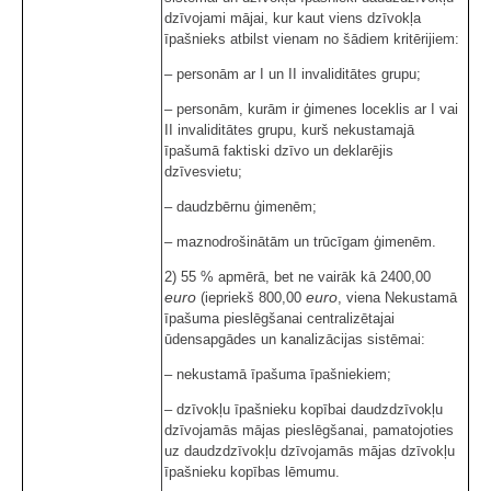
dzīvojami mājai, kur kaut viens dzīvokļa
īpašnieks atbilst vienam no šādiem kritērijiem:
– personām ar I un II invaliditātes grupu;
– personām, kurām ir ģimenes loceklis ar I vai
II invaliditātes grupu, kurš nekustamajā
īpašumā faktiski dzīvo un deklarējis
dzīvesvietu;
– daudzbērnu ģimenēm;
– maznodrošinātām un trūcīgam ģimenēm.
2) 55 % apmērā, bet ne vairāk kā 2400,00
euro
euro
(iepriekš 800,00
, viena Nekustamā
īpašuma pieslēgšanai centralizētajai
ūdensapgādes un kanalizācijas sistēmai:
– nekustamā īpašuma īpašniekiem;
– dzīvokļu īpašnieku kopībai daudzdzīvokļu
dzīvojamās mājas pieslēgšanai, pamatojoties
uz daudzdzīvokļu dzīvojamās mājas dzīvokļu
īpašnieku kopības lēmumu.