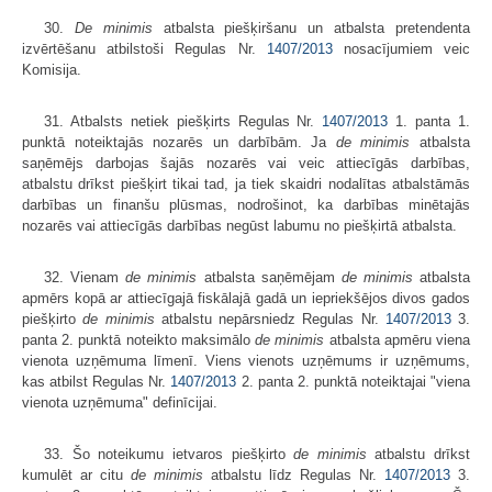
30.
De minimis
atbalsta piešķiršanu un atbalsta pretendenta
izvērtēšanu atbilstoši Regulas Nr.
1407/2013
nosacījumiem veic
Komisija.
31. Atbalsts netiek piešķirts Regulas Nr.
1407/2013
1. panta 1.
punktā noteiktajās nozarēs un darbībām. Ja
de minimis
atbalsta
saņēmējs darbojas šajās nozarēs vai veic attiecīgās darbības,
atbalstu drīkst piešķirt tikai tad, ja tiek skaidri nodalītas atbalstāmās
darbības un finanšu plūsmas, nodrošinot, ka darbības minētajās
nozarēs vai attiecīgās darbības negūst labumu no piešķirtā atbalsta.
32. Vienam
de minimis
atbalsta saņēmējam
de minimis
atbalsta
apmērs kopā ar attiecīgajā fiskālajā gadā un iepriekšējos divos gados
piešķirto
de minimis
atbalstu nepārsniedz Regulas Nr.
1407/2013
3.
panta 2. punktā noteikto maksimālo
de minimis
atbalsta apmēru viena
vienota uzņēmuma līmenī. Viens vienots uzņēmums ir uzņēmums,
kas atbilst Regulas Nr.
1407/2013
2. panta 2. punktā noteiktajai "viena
vienota uzņēmuma" definīcijai.
33. Šo noteikumu ietvaros piešķirto
de minimis
atbalstu drīkst
kumulēt ar citu
de minimis
atbalstu līdz Regulas Nr.
1407/2013
3.