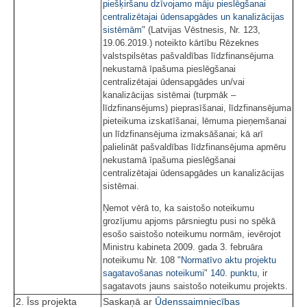
piešķiršanu dzīvojamo māju pieslēgšanai
centralizētajai ūdensapgādes un kanalizācijas
sistēmām
" (Latvijas Vēstnesis, Nr. 123,
19.06.2019.) noteikto kārtību Rēzeknes
valstspilsētas pašvaldības līdzfinansējuma
nekustamā īpašuma pieslēgšanai
centralizētajai ūdensapgādes un/vai
kanalizācijas sistēmai (turpmāk –
līdzfinansējums) pieprasīšanai, līdzfinansējuma
pieteikuma izskatīšanai, lēmuma pieņemšanai
un līdzfinansējuma izmaksāšanai; kā arī
palielināt pašvaldības līdzfinansējuma apmēru
nekustamā īpašuma pieslēgšanai
centralizētajai ūdensapgādes un kanalizācijas
sistēmai.
Ņemot vērā to, ka saistošo noteikumu
grozījumu apjoms pārsniegtu pusi no spēkā
esošo saistošo noteikumu normām, ievērojot
Ministru kabineta 2009. gada 3. februāra
noteikumu Nr. 108 "
Normatīvo aktu projektu
sagatavošanas noteikumi
"
140. punktu
, ir
sagatavots jauns saistošo noteikumu projekts.
2. Īss projekta
Saskaņā ar
Ūdenssaimniecības