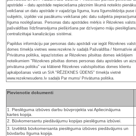
apstrādei – datu apstrāde nepieciešama pārzinim likumā noteikto pienāk
veikšanai un datu apstrāde ir vajadzīga līguma, kura līgumslēdzēja puse i
subjekts, izpildei vai pasākumu veikšanai pēc datu subjekta pieprasījum
līguma noslēgšanas. Personas datu apstrādes mērķis ir Rēzeknes valsts
pašvaldības līdzfinansējuma piešķiršana par dzīvojamo māju pieslēgšan
centralizētajai kanalizācijas sistēmai.
Papildus informāciju par personas datu apstrādi var iegūt Rēzeknes valst
domes tīmekļa vietnes www.rezekne.lv sadaļā Pašvaldība / Normatīvie ak
Privātuma politika, iepazīstoties ar Rēzeknes pilsētas domes iekšējiem
noteikumiem "Rēzeknes pilsētas domes personas datu apstrādes un aiz
privātuma politiku" vai klātienē Rēzeknes valstspilsētas domes klientu
apkalpošanas vietā un SIA "RĒZEKNES ŪDENS" tīmekļa vietnē
www.rezeknesudens.lv sadaļā Par mums/ Privātuma politika.
Pievienotie dokumenti
1. Pieslēguma izbūves darbu būvprojekta vai Apliecinājuma
kartes kopija.
2. Būvkomersantu piedāvājumu kopijas pieslēguma izbūvei.
3. Izvēlētā būvkomersanta pieslēguma izbūves piedāvājums un
būvdarbu līguma kopija.