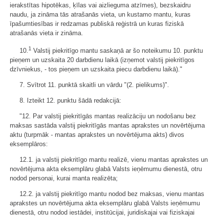
ierakstītas hipotēkas, ķīlas vai aizlieguma atzīmes), bezskaidru
naudu, ja zināma tās atrašanās vieta, un kustamo mantu, kuras
īpašumtiesības ir redzamas publiskā reģistrā un kuras fiziskā
atrašanās vieta ir zināma.
1
10.
Valstij piekritīgo mantu saskaņā ar šo noteikumu 10. punktu
pieņem un uzskaita 20 darbdienu laikā (izņemot valstij piekritīgos
dzīvniekus, - tos pieņem un uzskaita piecu darbdienu laikā)."
7. Svītrot 11. punktā skaitli un vārdu "(2. pielikums)".
8. Izteikt 12. punktu šādā redakcijā:
"12. Par valstij piekritīgās mantas realizāciju un nodošanu bez
maksas sastāda valstij piekritīgās mantas aprakstes un novērtējuma
aktu (turpmāk - mantas aprakstes un novērtējuma akts) divos
eksemplāros:
12.1. ja valstij piekritīgo mantu realizē, vienu mantas aprakstes un
novērtējuma akta eksemplāru glabā Valsts ieņēmumu dienestā, otru
nodod personai, kurai manta realizēta;
12.2. ja valstij piekritīgo mantu nodod bez maksas, vienu mantas
aprakstes un novērtējuma akta eksemplāru glabā Valsts ieņēmumu
dienestā, otru nodod iestādei, institūcijai, juridiskajai vai fiziskajai