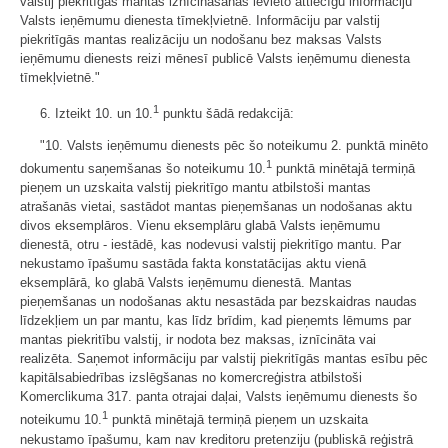
valstij piekritīgās mantas iznīcināšanas ievieto attiecīgu informāciju
Valsts ieņēmumu dienesta tīmekļvietnē. Informāciju par valstij
piekritīgās mantas realizāciju un nodošanu bez maksas Valsts
ieņēmumu dienests reizi mēnesī publicē Valsts ieņēmumu dienesta
tīmekļvietnē."
1
6. Izteikt 10. un 10.
punktu šādā redakcijā:
"10. Valsts ieņēmumu dienests pēc šo noteikumu 2. punktā minēto
1
dokumentu saņemšanas šo noteikumu 10.
punktā minētajā termiņā
pieņem un uzskaita valstij piekritīgo mantu atbilstoši mantas
atrašanās vietai, sastādot mantas pieņemšanas un nodošanas aktu
divos eksemplāros. Vienu eksemplāru glabā Valsts ieņēmumu
dienestā, otru - iestādē, kas nodevusi valstij piekritīgo mantu. Par
nekustamo īpašumu sastāda fakta konstatācijas aktu vienā
eksemplārā, ko glabā Valsts ieņēmumu dienestā. Mantas
pieņemšanas un nodošanas aktu nesastāda par bezskaidras naudas
līdzekļiem un par mantu, kas līdz brīdim, kad pieņemts lēmums par
mantas piekritību valstij, ir nodota bez maksas, iznīcināta vai
realizēta. Saņemot informāciju par valstij piekritīgās mantas esību pēc
kapitālsabiedrības izslēgšanas no komercreģistra atbilstoši
Komerclikuma 317. panta otrajai daļai, Valsts ieņēmumu dienests šo
1
noteikumu 10.
punktā minētajā termiņā pieņem un uzskaita
nekustamo īpašumu, kam nav kreditoru pretenziju (publiskā reģistrā