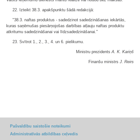
22. Izteikt 38.3. apakšpunktu šādā redakcijā:
"38.3. naftas produktus - sadedzinot sadedzināšanas iekārtās,
kuras saņēmušas piesārņojošas darbības atļauju naftas produktu
atkritumu sadedzināšanai vai līdzsadedzināšanai."
23. Svītrot 1., 2., 3., 4. un 6. pielikumu.
Ministru prezidents
A. K. Kariņš
Finanšu ministrs
J. Reirs
Pašvaldību saistošie noteikumi
Administratīvās atbildības ceļvedis