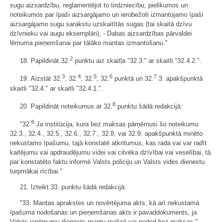
sugu aizsardzību, reglamentējot to tirdzniecību, pielikumos un
noteikumos par īpaši aizsargājamo un ierobežoti izmantojamo īpaši
aizsargājamo sugu sarakstu uzskaitītās sugas (tai skaitā dzīvu
dzīvnieku vai augu eksemplāri), - Dabas aizsardzības pārvaldei
lēmuma pieņemšanai par tālāko mantas izmantošanu."
2
18. Papildināt 32.
punktu aiz skaitļa "32.3." ar skaitli "32.4.2.".
3
4
5
6
7
19. Aizstāt 32.
, 32.
, 32.
, 32.
punktā un 32.
3. apakšpunktā
skaitli "32.4." ar skaitli "32.4.1.".
8
20. Papildināt noteikumus ar 32.
punktu šādā redakcijā:
8
"32.
Ja institūcija, kura bez maksas pārņēmusi šo noteikumu
32.3., 32.4., 32.5., 32.6., 32.7., 32.8. vai 32.9. apakšpunktā minēto
nekustamo īpašumu, tajā konstatē atkritumus, kas rada vai var radīt
kaitējumu vai apdraudējumu videi vai cilvēka dzīvībai vai veselībai, tā
par konstatēto faktu informē Valsts policiju un Valsts vides dienestu
turpmākai rīcībai."
21. Izteikt 33. punktu šādā redakcijā:
"33. Mantas aprakstes un novērtējuma akts, kā arī nekustamā
īpašuma nodošanas un pieņemšanas akts ir pavaddokuments, ja
Valsts ieņēmumu dienests mantu realizē vai nodod bez maksas."