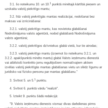
1
3.1. šo noteikumu 10. un 10.
punktā minētajā kārtībā pieņem un
uzskaita valstij piekritīgo mantu;
3.2. līdz valstij piekritīgās mantas realizācijai, nodošanai bez
maksas vai iznīcināšanai:
3.2.1. valstij piekritīgo mantu, kas novietota glabāšanai
Nodrošinājuma valsts aģentūrā, nodod glabāšanā Nodrošinājuma
valsts aģentūrai;
3.2.2. valstij piekritīgos dzīvniekus glabā vietā, kur tie atrodas;
3.2.3. valstij piekritīgo mantu (izņemot šo noteikumu 3.2.1. un
3.2.2. apakšpunktā minēto mantu) glabā Valsts ieņēmumu dienestā
vai atbilstoši konkrēto jomu regulējošiem normatīvajiem aktiem
izvēlas valstij piekritīgās mantas glabāšanas vietu un slēdz līgumu ar
juridisko vai fizisko personu par mantas glabāšanu."
1
3. Svītrot 5. un 5.
punktu.
4. Svītrot 6. punktā vārdu "realizē".
5. Izteikt 9. punktu šādā redakcijā:
"9. Valsts ieņēmumu dienests vismaz divas darbdienas pirms