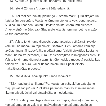
13. Svītrot 25. punktā skaitli un vārdu "(6. pielikums)".
14. Izteikt 26. un 27. punktu šādā redakcijā:
"26. Lai realizētu valstij piekritīgo kustamo mantu juridiskajām un
fiziskajām personām, Valsts ieņēmumu dienests veic cenu aptauju.
Sludinājumu par cenu aptauju ievieto Valsts ieņēmumu dienesta
tīmekļvietnē, norādot saprātīgu pieteikšanās termiņu, bet ne mazāk
kā trīs darbdienas.
27. Valsts ieņēmumu dienests cenu aptaujas veikšanai izveido
komisiju ne mazāk kā triju cilvēku sastāvā. Cenu aptaujā komisija
izvēlas finansiāli izdevīgāko piedāvājumu. Valstij piekritīgo kustamo
mantu nerealizē personai, kurai uz piedāvājuma iesniegšanas dienu ir
Valsts ieņēmumu dienesta administrēto nodokļu (nodevu) parāds, kas
pārsniedz 150
euro
, vai ar tiesas nolēmumu ir pasludināts
maksātnespējas process."
15. Izteikt 32.4. apakšpunktu šādā redakcijā:
"32.4. saskaņā ar likumu "Par valsts un pašvaldību dzīvojamo
māju privatizāciju" vai Publiskas personas mantas atsavināšanas
likumu privatizācijai vai atsavināšanai nododamās:
32.4.1. valstij piekritīgās dzīvojamās mājas, dzīvokļu īpašumus,
kopīpašuma daļas valsts un pašvaldības kopīpašumā esošajās