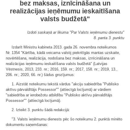
bez maksas, iznīcināšana un
realizācijas ieņēmumu ieskaitīšana
valsts budžetā"
Izdoti saskaņā ar likuma "Par Valsts ieņēmumu dienestu"
8. panta 3. punktu
Izdarīt Ministru kabineta 2013. gada 26. novembra noteikumos
Nr. 1354 "Kārtība, kādā veicama valstij piekritīgās mantas uzskaite,
novērtēšana, realizācija, nodošana bez maksas, iznīcināšana un
realizācijas ieņēmumu ieskaitīšana valsts budžetā" (Latvijas
Vēstnesis, 2013, 233. nr.; 2016, 159. nr.; 2017, 158. nr.; 2019, 13.,
206. nr.; 2020, 66. nr.) šādus grozījumus:
1. Aizstāt noteikumu tekstā vārdus "akciju sabiedrība "Publisko
aktīvu pārvaldītājs Possessor"" (attiecīgā locījumā) ar vārdiem
"sabiedrība ar ierobežotu atbildību "Publisko aktīvu pārvaldītājs
Possessor"" (attiecīgā locījumā).
2. Izteikt 3. punktu šādā redakcijā:
"3. Valsts ieņēmumu dienests pēc šo noteikumu 2. punktā minēto
dokumentu saņemšanas: