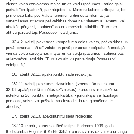
viendzīvokļa dzīvojamās mājās un dzīvokļu īpašumos - attiecīgajai
pašvaldībai īpašumā, pamatojoties uz Ministru kabineta rīkojumu, bet,
ja mēneša laikā pēc Valsts ieņēmumu dienesta informācijas
saņemšanas attiecīgā pašvaldības dome nav pieņēmusi lēmumu vai
atsakās pārņemt, - sabiedrības ar ierobežotu atbildību "Publisko
aktīvu pārvaldītājs Possessor" valdījumā;
32.4.2. valstij piekritīgās kopīpašuma daļas valsts, pašvaldības un
privātpersonas, kā arī valsts un privātpersonas kopīpašumā esošajās
viendzīvokļa dzīvojamās mājās un dzīvokļu īpašumos - sabiedrības
ar ierobežotu atbildību "Publisko aktīvu pārvaldītājs Possessor"
valdījumā;".
16. Izteikt 32.11. apakšpunktu šādā redakcijā:
"32.11. valstij piekritīgos dzīvniekus (izņemot šo noteikumu
32.13. apakšpunktā minētos dzīvniekus), kurus nevar realizēt šo
noteikumu 26. punktā minētajā kārtībā, - juridiskajai vai fiziskajai
personai, valsts vai pašvaldības iestādei, kuras glabāšanā tie
atrodas;".
17. Izteikt 32.13. apakšpunktu šādā redakcijā:
"32.13. mantu, kuras sastāvā ietilpst Padomes 1996. gada
9. decembra Regulas (EK) Nr. 338/97 par savvaļas dzīvnieku un augu