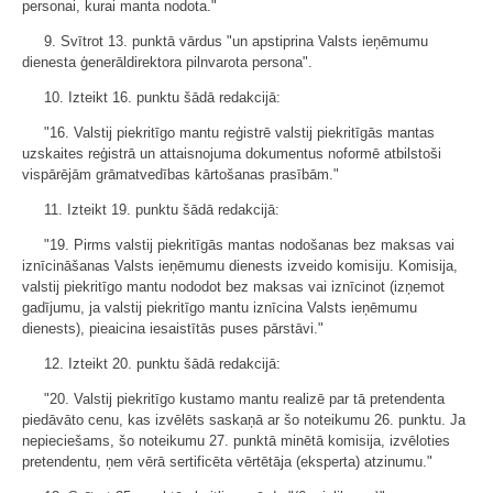
personai, kurai manta nodota."
9. Svītrot 13. punktā vārdus "un apstiprina Valsts ieņēmumu
dienesta ģenerāldirektora pilnvarota persona".
10. Izteikt 16. punktu šādā redakcijā:
"16. Valstij piekritīgo mantu reģistrē valstij piekritīgās mantas
uzskaites reģistrā un attaisnojuma dokumentus noformē atbilstoši
vispārējām grāmatvedības kārtošanas prasībām."
11. Izteikt 19. punktu šādā redakcijā:
"19. Pirms valstij piekritīgās mantas nodošanas bez maksas vai
iznīcināšanas Valsts ieņēmumu dienests izveido komisiju. Komisija,
valstij piekritīgo mantu nododot bez maksas vai iznīcinot (izņemot
gadījumu, ja valstij piekritīgo mantu iznīcina Valsts ieņēmumu
dienests), pieaicina iesaistītās puses pārstāvi."
12. Izteikt 20. punktu šādā redakcijā:
"20. Valstij piekritīgo kustamo mantu realizē par tā pretendenta
piedāvāto cenu, kas izvēlēts saskaņā ar šo noteikumu 26. punktu. Ja
nepieciešams, šo noteikumu 27. punktā minētā komisija, izvēloties
pretendentu, ņem vērā sertificēta vērtētāja (eksperta) atzinumu."