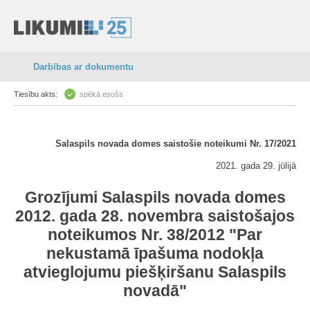
Darbības ar dokumentu
Tiesību akts:
spēkā esošs
Salaspils novada domes saistošie noteikumi Nr. 17/2021
2021. gada 29. jūlijā
Grozījumi Salaspils novada domes
2012. gada 28. novembra saistošajos
noteikumos Nr. 38/2012 "Par
nekustamā īpašuma nodokļa
atvieglojumu piešķiršanu Salaspils
novadā"