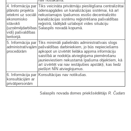
nav nosakāma.
4. Informācija par
Tiks veicināta privātmāju pieslēgšana centralizētai
plānoto projekta
ūdensapgādes un kanalizācijas sistēmai, kā arī
ietekmi uz sociāli
nekustamajos īpašumos esošo decentralizēto
ekonomisko
kanalizācijas sistēmu reģistrēšana pašvaldības
stāvokli
reģistrā, tādējādi uzlabojot vides situāciju
(uzņēmējdarbības
Salaspils novadā kopumā.
vidi) pašvaldības
teritorijā.
5. Informācija par
Tiks minimāli palielināts administratīvais slogs
administratīvajām
pašvaldības darbiniekiem, jo būs nepieciešams
procedūrām
apkopot un izvērtēt lielāka apjoma informāciju
saistībā ar nodokļa atvieglojuma piemērošanu
jaunieviestiem nekustamā īpašuma objektiem, kā
arī izvērtēt vai nav iestājušies apstākļi, kas liedz
piešķirt NĪN atvieglojumus.
6. Informācija par
Konsultācijas nav notikušas.
konsultācijām ar
privātpersonām
Salaspils novada domes priekšsēdētājs
R. Čudars