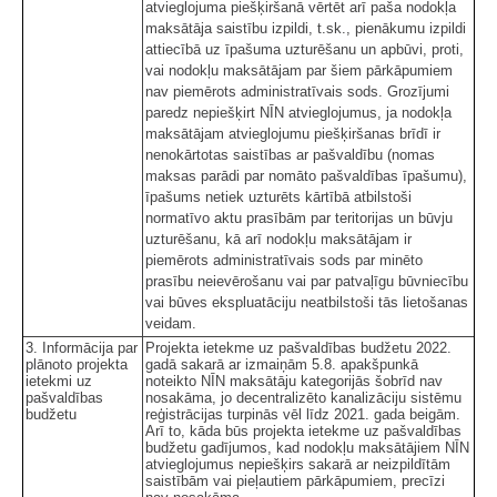
atvieglojuma piešķiršanā vērtēt arī paša nodokļa
maksātāja saistību izpildi, t.sk., pienākumu izpildi
attiecībā uz īpašuma uzturēšanu un apbūvi, proti,
vai nodokļu maksātājam par šiem pārkāpumiem
nav piemērots administratīvais sods. Grozījumi
paredz nepiešķirt NĪN atvieglojumus, ja nodokļa
maksātājam atvieglojumu piešķiršanas brīdī ir
nenokārtotas saistības ar pašvaldību (nomas
maksas parādi par nomāto pašvaldības īpašumu),
īpašums netiek uzturēts kārtībā atbilstoši
normatīvo aktu prasībām par teritorijas un būvju
uzturēšanu, kā arī nodokļu maksātājam ir
piemērots administratīvais sods par minēto
prasību neievērošanu vai par patvaļīgu būvniecību
vai būves ekspluatāciju neatbilstoši tās lietošanas
veidam.
3. Informācija par
Projekta ietekme uz pašvaldības budžetu 2022.
plānoto projekta
gadā sakarā ar izmaiņām 5.8. apakšpunkā
ietekmi uz
noteikto NĪN maksātāju kategorijās šobrīd nav
pašvaldības
nosakāma, jo decentralizēto kanalizāciju sistēmu
budžetu
reģistrācijas turpinās vēl līdz 2021. gada beigām.
Arī to, kāda būs projekta ietekme uz pašvaldības
budžetu gadījumos, kad nodokļu maksātājiem NĪN
atvieglojumus nepiešķirs sakarā ar neizpildītām
saistībām vai pieļautiem pārkāpumiem, precīzi