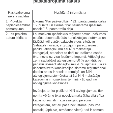
paskaidrojuma raksts
Paskaidrojuma
Norādāmā informācija
raksta sadaļas
1. Projekta
Likuma "Par pašvaldībām" 21. panta pirmās daļas
nepieciešamības
15. punkts un likuma "Par nekustamā īpašuma
pamatojums
nodokli" 5. panta trešā daļa.
2. Īss projekta
Lai motivētu īpašniekus reģistrēt savos īpašumos
satura izklāsts
esošās decentralizētās kanalizācijas sistēmas un
tādējādi vēl vairāk uzlabotu vides situāciju
Salaspils novadā, ir grozījumi paredz ieviest
papildu atvieglojumu šai NĪN maksātāju
kategorijai, attiecinot to tieši uz īpašumā esošo
ēku, nevis uz visu īpašumu kopumā. Attiecīgi par
zemi saglabājot atvieglojumu 50 % apmērā, bet
par ēku ieviešot atvieglojumu 90 % apmērā. Tā kā
decentralizēto kanalizācijas sistēmu reģistrēšanai
tiesību aktos ir noteikts termiņš, arī NĪN
atvieglojuma piemērošanai šai NĪN maksātāju
kategorijai ir nosakāms termiņš - 10 gadi no
atvieglojuma ieviešanas.
Ievērojot to, ka piešķirot NĪN atvieglojumus, tiek
ņemta vērā ne tikai nodokļa maksātāja atbilstība
kādai no sociāli mazaizsargāto personu
kategorijām, bet arī paša nekustamā īpašuma
apstākļi (apbūve, atrašanās vieta), tad ir pamats