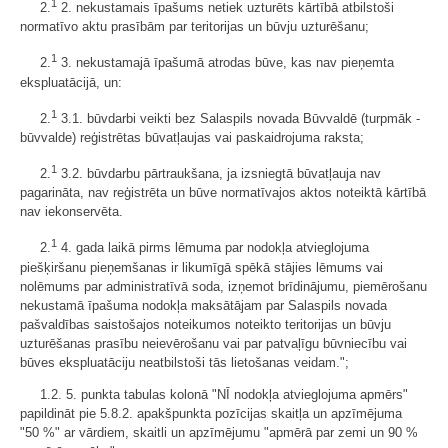
1
2.
2. nekustamais īpašums netiek uzturēts kārtībā atbilstoši
normatīvo aktu prasībām par teritorijas un būvju uzturēšanu;
1
2.
3. nekustamajā īpašumā atrodas būve, kas nav pieņemta
ekspluatācijā, un:
1
2.
3.1. būvdarbi veikti bez Salaspils novada Būvvaldē (turpmāk -
būvvalde) reģistrētas būvatļaujas vai paskaidrojuma raksta;
1
2.
3.2. būvdarbu pārtraukšana, ja izsniegtā būvatļauja nav
pagarināta, nav reģistrēta un būve normatīvajos aktos noteiktā kārtībā
nav iekonservēta.
1
2.
4. gada laikā pirms lēmuma par nodokļa atvieglojuma
piešķiršanu pieņemšanas ir likumīgā spēkā stājies lēmums vai
nolēmums par administratīvā soda, izņemot brīdinājumu, piemērošanu
nekustamā īpašuma nodokļa maksātājam par Salaspils novada
pašvaldības saistošajos noteikumos noteikto teritorijas un būvju
uzturēšanas prasību neievērošanu vai par patvaļīgu būvniecību vai
būves ekspluatāciju neatbilstoši tās lietošanas veidam.";
1.2. 5. punkta tabulas kolonā "NĪ nodokļa atvieglojuma apmērs"
papildināt pie 5.8.2. apakšpunkta pozīcijas skaitļa un apzīmējuma
"50 %" ar vārdiem, skaitli un apzīmējumu "apmērā par zemi un 90 %