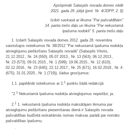
Apstiprināti Salaspils novada domes sēdē
2021. gada 29. jūlijā (prot. Nr. 4/JDPP, 2. §)
Izdoti saskaņā ar likuma "Par pašvaldībām"
14. panta trešo daļu un likuma "Par nekustamā
īpašuma nodokli" 5. panta trešo daļu
1. Izdarīt Salaspils novada domes 2012. gada 28. novembra
saistošajos noteikumos Nr. 38/2012 "Par nekustamā īpašuma nodokļa
atvieglojumu piešķiršanu Salaspils novadā" (Salaspils Vēstis,
21.12.2012., Nr. 24 (550); 05.07.2013., Nr. 13 (563); 06.12.2013.,
Nr. 23 (573); 09.01.2015., Nr. 1 (599); 19.06.2015., Nr. 12 (610);
02.12.2016., Nr. 23 (645); 22.12.2017., Nr. 25 (671); 16.02.2018., Nr. 4
(675); 31.01.2020., Nr. 1 (719)), šādus grozījumus:
1
1.1. papildināt noteikumus ar 2.
punktu šādā redakcijā:
1
"2.
Nekustamā īpašuma nodokļa atvieglojumus nepiešķir, ja:
1
2.
1. nekustamā īpašuma nodokļa maksātājam lēmuma par
atvieglojumu piešķiršanu pieņemšanas dienā ir Salaspils novada
pašvaldības budžetā ieskaitāmās nomas maksas parādi par nomāto
pašvaldības īpašumu;