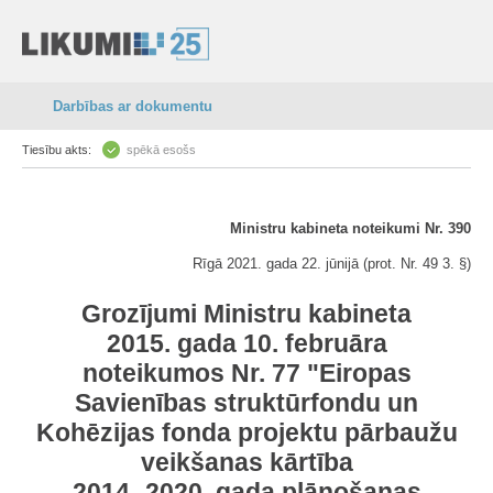
Darbības ar dokumentu
Tiesību akts:
spēkā esošs
Ministru kabineta noteikumi Nr. 390
Rīgā 2021. gada 22. jūnijā (prot. Nr. 49 3. §)
Grozījumi Ministru kabineta
2015. gada 10. februāra
noteikumos Nr. 77 "Eiropas
Savienības struktūrfondu un
Kohēzijas fonda projektu pārbaužu
veikšanas kārtība
2014.-2020. gada plānošanas