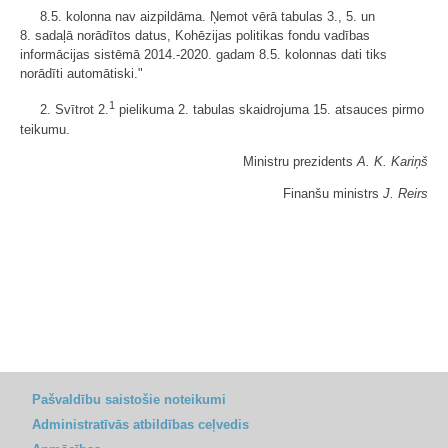
8.5. kolonna nav aizpildāma. Ņemot vērā tabulas 3., 5. un
8. sadaļā norādītos datus, Kohēzijas politikas fondu vadības
informācijas sistēmā 2014.-2020. gadam 8.5. kolonnas dati tiks
norādīti automātiski."
1
2. Svītrot 2.
pielikuma 2. tabulas skaidrojuma 15. atsauces pirmo
teikumu.
Ministru prezidents
A. K. Kariņš
Finanšu ministrs
J. Reirs
Pašvaldību saistošie noteikumi
Administratīvās atbildības ceļvedis