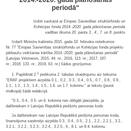
periodā"
Izdoti saskaņā ar Eiropas Savienības struktūrfondu un
Kohēzijas fonda 2014.-2020. gada plānošanas perioda
vadības likuma 20. panta 3., 4., 7. un 8. punktu
Izdarīt Ministru kabineta 2015. gada 10. februāra noteikumos
Nr. 77 "Eiropas Savienības struktūrfondu un Kohēzijas fonda projektu
pārbaužu veikšanas kārtība 2014.-2020. gada plānošanas periodā"
(Latvijas Vēstnesis, 2015, 44. nr.; 2016, 113. nr.; 2017, 187.
nr.; 2018, 133. nr.; 2019, 63. nr.) šādus grozījumus:
1
1. Papildināt 2.
pielikuma 2. tabulas skaidrojumu aiz teikuma
"ERAF projektiem aizpilda 0.1., 0.2., 0.3., 0.4., 0.5., 0.7., 0.8., 0.9.,
1.1., 1.2., 1.3., 1.4., 1.5., 1.6. un 1.7. kolonnu." ar tekstu (jaunā
rindkopā) šādā redakcijā:
"0.3., 0.4., 0.5. un 6. kolonna nav obligāti jāaizpilda, ja
dalībniekam ir Latvijas Republikā piešķirts personas kods.
Ja dalībniekam nav Latvijas Republikā piešķirta personas koda,
finansējuma saņēmējs aizpilda 0.3., 0.4., 0.5., 2.1., 2.2., 2.2.1., 3.2.,
3.2.1., 3.2.2., 3.2.3., 3.2.4., 3.2.5., 6., 8.1. un 8.4. kolonnu.