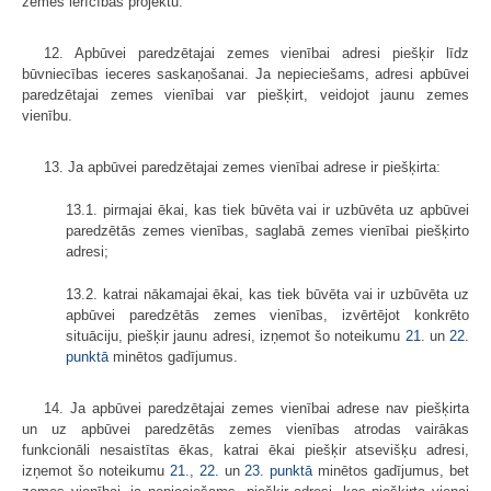
zemes ierīcības projektu.
12. Apbūvei paredzētajai zemes vienībai adresi piešķir līdz
būvniecības ieceres saskaņošanai. Ja nepieciešams, adresi apbūvei
paredzētajai zemes vienībai var piešķirt, veidojot jaunu zemes
vienību.
13. Ja apbūvei paredzētajai zemes vienībai adrese ir piešķirta:
13.1. pirmajai ēkai, kas tiek būvēta vai ir uzbūvēta uz apbūvei
paredzētās zemes vienības, saglabā zemes vienībai piešķirto
adresi;
13.2. katrai nākamajai ēkai, kas tiek būvēta vai ir uzbūvēta uz
apbūvei paredzētās zemes vienības, izvērtējot konkrēto
situāciju, piešķir jaunu adresi, izņemot šo noteikumu
21.
un
22.
punktā
minētos gadījumus.
14. Ja apbūvei paredzētajai zemes vienībai adrese nav piešķirta
un uz apbūvei paredzētās zemes vienības atrodas vairākas
funkcionāli nesaistītas ēkas, katrai ēkai piešķir atsevišķu adresi,
izņemot šo noteikumu
21.
,
22.
un
23. punktā
minētos gadījumus, bet