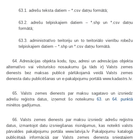
63.1. adrešu teksta datiem – *.csv datņu formātā;
63.2. adrešu telpiskajiem datiem – *.shp un *.csv datņu
formātā;
63.3. administratīvo teritoriju un to teritoriālo vienību robežu
telpiskajiem datiem – *.shp un *.csv datņu formātā.
64. Adresācijas objekta kodu, tipu, adresi un adresācijas objekta
alternatīvo vai vēsturisko nosaukumu (ja tāds ir) Valsts zemes
dienests bez maksas publicē pārlūkojamā veidā Valsts zemes
dienesta datu publicēšanas un e-pakalpojumu portālā www.kadastrs.lv.
65. Valsts zemes dienests par maksu sagatavo un izsniedz
adrešu reģistra datus, izņemot šo noteikumu
63.
un
64. punktā
minētos gadījumus.
66. Valsts zemes dienests par maksu izsniedz adrešu reģistra
datus, izmantojot datu izsniegšanas risinājumus, kas noteikti valsts
pārvaldes pakalpojumu portāla www.latvija.lv Pakalpojumu katalogā
publicētajā informācijā par Valsts zemes dienesta sniegtajiem