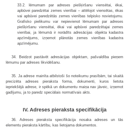
33.2. lēmumam par adreses piešķiršanu viensētai, ēkai,
apbūvei paredzētai zemes vienībai – attēlojot viensētas, ēkas
vai apbūvei paredzētās zemes vienības telpisko novietojumu.
Grafisko pielikumu var nepievienot lēmumam par adreses
piešķiršanu viensētai, ēkai vai apbūvei paredzētajai zemes
vienībai, ja lēmumā ir norādīts adresācijas objekta kadastra
apzīmējums, izņemot plānotās zemes vienības kadastra
apzīmējumu.
34. Beidzot pastāvēt adresācijas objektam, pašvaldība pieņem
lēmumu par adreses likvidēšanu.
35. Ja adrese mainīta atbilstoši šo noteikumu prasībām, tai skaitā
precizēta adreses pieraksta forma, dokumenti, kuros lietota
iepriekšējā adrese, ir spēkā un dokumentu maiņa nav jāveic, izņemot
gadījumu, ja to paredz speciālais normatīvais akts.
IV. Adreses pieraksta specifikācija
36. Adreses pieraksta specifikācija nosaka adreses un tās
elementu pieraksta kārtību, kas lietojama dokumentos.