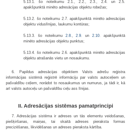
5.13.1. šo noteikumu 2.1., 2.2., 2.3., 2.4. un 2.5.
apakšpunktā minēto adresācijas objektu robežas;
5.13.2. šo noteikumu 2.7. apakšpunktā minēto adresācijas
objektu viduslīnijas, laukumu kontūras;
5.13.3. šo noteikumu
2.8
.,
2.9
. un
2.10
. apakšpunktā
minēto adresācijas objektu punktus;
5.13.4. šo noteikumu 2.6. apakšpunktā minēto adresācijas
objektu atrašanās vietu un nosaukumu.
6. Papildus adresācijas objektiem Valsts adrešu reģistra
informācijas sistēmā reģistrē informāciju par valsts autoceļiem un
pašvaldību ceļiem, norādot to nosaukumus un numurus, ja tādi ir, kā
arī valsts autoceļu un pašvaldību ceļu ass līnijas.
II. Adresācijas sistēmas pamatprincipi
7. Adresācijas sistēma ir adreses un tās elementu veidošanas,
piešķiršanas, maiņas, tai skaitā adreses pieraksta formas
precizēšanas, likvidēšanas un adreses pieraksta kārtība.