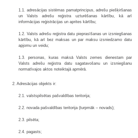
1.1. adresācijas sistēmas pamatprincipus, adrešu piešķiršanas
un Valsts adrešu reģistra uzturēšanas kārtību, kā arī
informācijas reģistrācijas un aprites kārtību;
1.2. Valsts adrešu reģistra datu pieprasīšanas un izsniegšanas
kārtību, kā arī bez maksas un par maksu izsniedzamo datu
apjomu un veidu;
1.3. personas, kuras maksā Valsts zemes dienestam par
Valsts adrešu reģistra datu sagatavošanu un izsniegšanu
normatīvajos aktos noteiktajā apmērā.
2. Adresācijas objekts ir:
2.1. valstspilsētas pašvaldības teritorija;
2.2. novada pašvaldības teritorija (turpmāk – novads);
2.3. pilsēta;
2.4. pagasts;