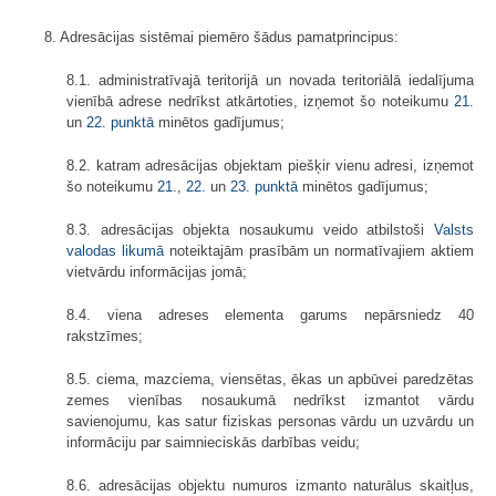
8. Adresācijas sistēmai piemēro šādus pamatprincipus:
8.1. administratīvajā teritorijā un novada teritoriālā iedalījuma
vienībā adrese nedrīkst atkārtoties, izņemot šo noteikumu
21.
un
22. punktā
minētos gadījumus;
8.2. katram adresācijas objektam piešķir vienu adresi, izņemot
šo noteikumu
21.
,
22.
un
23. punktā
minētos gadījumus;
8.3. adresācijas objekta nosaukumu veido atbilstoši
Valsts
valodas likumā
noteiktajām prasībām un normatīvajiem aktiem
vietvārdu informācijas jomā;
8.4. viena adreses elementa garums nepārsniedz 40
rakstzīmes;
8.5. ciema, mazciema, viensētas, ēkas un apbūvei paredzētas
zemes vienības nosaukumā nedrīkst izmantot vārdu
savienojumu, kas satur fiziskas personas vārdu un uzvārdu un
informāciju par saimnieciskās darbības veidu;
8.6. adresācijas objektu numuros izmanto naturālus skaitļus,