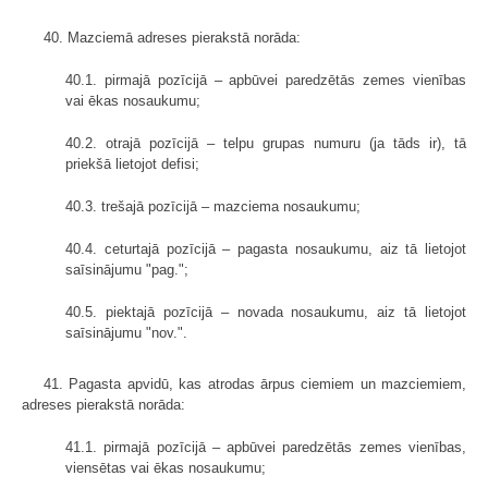
40. Mazciemā adreses pierakstā norāda:
40.1. pirmajā pozīcijā – apbūvei paredzētās zemes vienības
vai ēkas nosaukumu;
40.2. otrajā pozīcijā – telpu grupas numuru (ja tāds ir), tā
priekšā lietojot defisi;
40.3. trešajā pozīcijā – mazciema nosaukumu;
40.4. ceturtajā pozīcijā – pagasta nosaukumu, aiz tā lietojot
saīsinājumu "pag.";
40.5. piektajā pozīcijā – novada nosaukumu, aiz tā lietojot
saīsinājumu "nov.".
41. Pagasta apvidū, kas atrodas ārpus ciemiem un mazciemiem,
adreses pierakstā norāda:
41.1. pirmajā pozīcijā – apbūvei paredzētās zemes vienības,
viensētas vai ēkas nosaukumu;