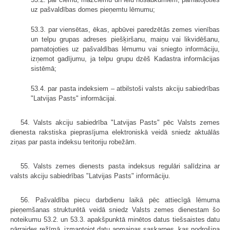
uz pašvaldības domes pieņemtu lēmumu;
53.3. par viensētas, ēkas, apbūvei paredzētās zemes vienības
un telpu grupas adreses piešķiršanu, maiņu vai likvidēšanu,
pamatojoties uz pašvaldības lēmumu vai sniegto informāciju,
izņemot gadījumu, ja telpu grupu dzēš Kadastra informācijas
sistēmā;
53.4. par pasta indeksiem – atbilstoši valsts akciju sabiedrības
"Latvijas Pasts" informācijai.
54. Valsts akciju sabiedrība "Latvijas Pasts" pēc Valsts zemes
dienesta rakstiska pieprasījuma elektroniskā veidā sniedz aktuālās
ziņas par pasta indeksu teritoriju robežām.
55. Valsts zemes dienests pasta indeksus regulāri salīdzina ar
valsts akciju sabiedrības "Latvijas Pasts" informāciju.
56. Pašvaldība piecu darbdienu laikā pēc attiecīgā lēmuma
pieņemšanas strukturētā veidā sniedz Valsts zemes dienestam šo
noteikumu 53.2. un 53.3. apakšpunktā minētos datus tiešsaistes datu
pārraides režīmā, izmantojot datu apmaiņas saskarnes, kas nodrošina