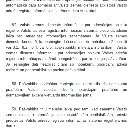
automātisku datu apmaiņu ar Valsts zemes dienestu atbilstoši Valsts
adrešu reģistra informācijas sistēmas datu struktūrai.
57. Valsts zemes dienests informāciju par adresācijas objektu
reģistrē Valsts adrešu reģistra informācijas sistēmā piecu darbdienu
laikā pēc attiecīgās informācijas saņemšanas. Ja Valsts zemes
dienests konstatē, ka iesniegtie dati neatbilst šo noteikumu
2. punktā
vai 8.1., 8.2., 8.4. vai 8.6. apakšpunktā minētajām prasībām, Valsts
zemes dienests informāciju par adresācijas objektu Valsts adrešu
reģistra informācijas sistēmā nereģistrē un par to paziņo pašvaldībai.
Ja iesniegtie dati neatbilst citām šo noteikumu prasībām, adresi
reģistrē un par neatbilstību paziņo pašvaldībai.
58. Pašvaldība nodrošina iesniegto datu atbilstību šo noteikumu
prasībām,
Valsts valodas likumā
noteiktajām prasībām un
normatīvajiem aktiem vietvārdu informācijas jomā.
59. Pašvaldība triju mēnešu laikā pēc tam, kad saņemta Valsts
zemes dienesta informācija par konstatētajām neatbilstībām, sniedz
precizētus Valsts adrešu reģistra informācijas sistēmā reģistrējamos
datus.