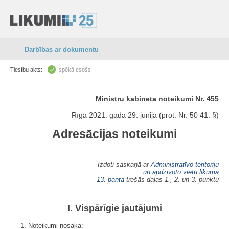
Darbības ar dokumentu
Tiesību akts:
spēkā esošs
Ministru kabineta noteikumi Nr. 455
Rīgā 2021. gada 29. jūnijā (prot. Nr. 50 41. §)
Adresācijas noteikumi
Izdoti saskaņā ar
Administratīvo teritoriju
un apdzīvoto vietu likuma
13. panta
trešās daļas 1., 2. un 3. punktu
I. Vispārīgie jautājumi
1. Noteikumi nosaka: