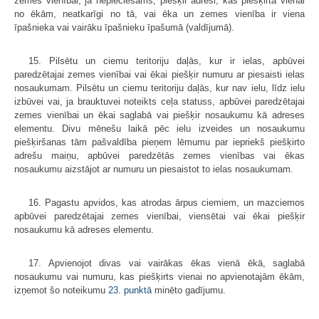
zemes vienībai, ja nepieciešams, piešķir adresi, kas piešķirta vienai
no ēkām, neatkarīgi no tā, vai ēka un zemes vienība ir viena
īpašnieka vai vairāku īpašnieku īpašumā (valdījumā).
15. Pilsētu un ciemu teritoriju daļās, kur ir ielas, apbūvei
paredzētajai zemes vienībai vai ēkai piešķir numuru ar piesaisti ielas
nosaukumam. Pilsētu un ciemu teritoriju daļās, kur nav ielu, līdz ielu
izbūvei vai, ja brauktuvei noteikts ceļa statuss, apbūvei paredzētajai
zemes vienībai un ēkai saglabā vai piešķir nosaukumu kā adreses
elementu. Divu mēnešu laikā pēc ielu izveides un nosaukumu
piešķiršanas tām pašvaldība pieņem lēmumu par iepriekš piešķirto
adrešu maiņu, apbūvei paredzētās zemes vienības vai ēkas
nosaukumu aizstājot ar numuru un piesaistot to ielas nosaukumam.
16. Pagastu apvidos, kas atrodas ārpus ciemiem, un mazciemos
apbūvei paredzētajai zemes vienībai, viensētai vai ēkai piešķir
nosaukumu kā adreses elementu.
17. Apvienojot divas vai vairākas ēkas vienā ēkā, saglabā
nosaukumu vai numuru, kas piešķirts vienai no apvienotajām ēkām,
izņemot šo noteikumu
23. punktā
minēto gadījumu.