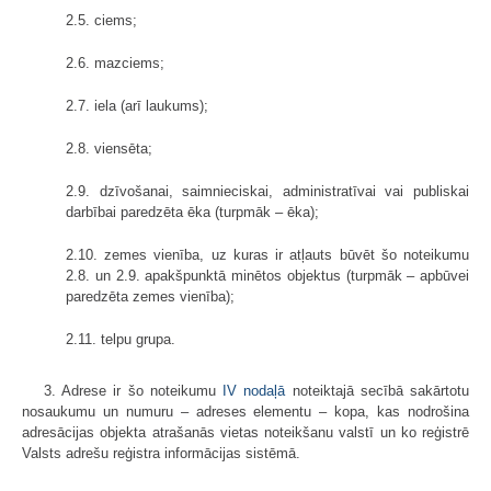
2.5. ciems;
2.6. mazciems;
2.7. iela (arī laukums);
2.8. viensēta;
2.9. dzīvošanai, saimnieciskai, administratīvai vai publiskai
darbībai paredzēta ēka (turpmāk – ēka);
2.10. zemes vienība, uz kuras ir atļauts būvēt šo noteikumu
2.8. un 2.9. apakšpunktā minētos objektus (turpmāk – apbūvei
paredzēta zemes vienība);
2.11. telpu grupa.
3. Adrese ir šo noteikumu
IV nodaļā
noteiktajā secībā sakārtotu
nosaukumu un numuru – adreses elementu – kopa, kas nodrošina
adresācijas objekta atrašanās vietas noteikšanu valstī un ko reģistrē
Valsts adrešu reģistra informācijas sistēmā.