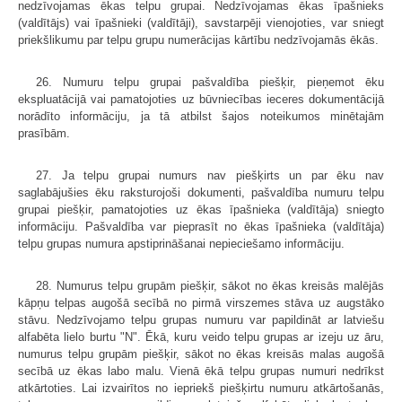
nedzīvojamas ēkas telpu grupai. Nedzīvojamas ēkas īpašnieks
(valdītājs) vai īpašnieki (valdītāji), savstarpēji vienojoties, var sniegt
priekšlikumu par telpu grupu numerācijas kārtību nedzīvojamās ēkās.
26. Numuru telpu grupai pašvaldība piešķir, pieņemot ēku
ekspluatācijā vai pamatojoties uz būvniecības ieceres dokumentācijā
norādīto informāciju, ja tā atbilst šajos noteikumos minētajām
prasībām.
27. Ja telpu grupai numurs nav piešķirts un par ēku nav
saglabājušies ēku raksturojoši dokumenti, pašvaldība numuru telpu
grupai piešķir, pamatojoties uz ēkas īpašnieka (valdītāja) sniegto
informāciju. Pašvaldība var pieprasīt no ēkas īpašnieka (valdītāja)
telpu grupas numura apstiprināšanai nepieciešamo informāciju.
28. Numurus telpu grupām piešķir, sākot no ēkas kreisās malējās
kāpņu telpas augošā secībā no pirmā virszemes stāva uz augstāko
stāvu. Nedzīvojamo telpu grupas numuru var papildināt ar latviešu
alfabēta lielo burtu "N". Ēkā, kuru veido telpu grupas ar izeju uz āru,
numurus telpu grupām piešķir, sākot no ēkas kreisās malas augošā
secībā uz ēkas labo malu. Vienā ēkā telpu grupas numuri nedrīkst
atkārtoties. Lai izvairītos no iepriekš piešķirtu numuru atkārtošanās,