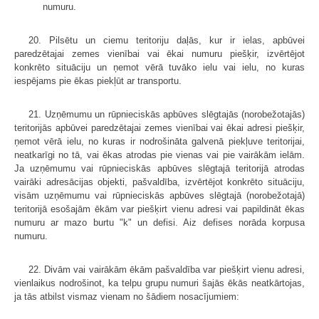
numuru.
20. Pilsētu un ciemu teritoriju daļās, kur ir ielas, apbūvei
paredzētajai zemes vienībai vai ēkai numuru piešķir, izvērtējot
konkrēto situāciju un ņemot vērā tuvāko ielu vai ielu, no kuras
iespējams pie ēkas piekļūt ar transportu.
21. Uzņēmumu un rūpnieciskās apbūves slēgtajās (norobežotajās)
teritorijās apbūvei paredzētajai zemes vienībai vai ēkai adresi piešķir,
ņemot vērā ielu, no kuras ir nodrošināta galvenā piekļuve teritorijai,
neatkarīgi no tā, vai ēkas atrodas pie vienas vai pie vairākām ielām.
Ja uzņēmumu vai rūpnieciskās apbūves slēgtajā teritorijā atrodas
vairāki adresācijas objekti, pašvaldība, izvērtējot konkrēto situāciju,
visām uzņēmumu vai rūpnieciskās apbūves slēgtajā (norobežotajā)
teritorijā esošajām ēkām var piešķirt vienu adresi vai papildināt ēkas
numuru ar mazo burtu "k" un defisi. Aiz defises norāda korpusa
numuru.
22. Divām vai vairākām ēkām pašvaldība var piešķirt vienu adresi,
vienlaikus nodrošinot, ka telpu grupu numuri šajās ēkās neatkārtojas,
ja tās atbilst vismaz vienam no šādiem nosacījumiem: