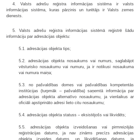
4. Valsts adrešu reģistra informācijas sistēma ir valsts
informācijas sistēma, kuras pārzinis un turētājs ir Valsts zemes
dienests.
5. Valsts adrešu reģistra informācijas sistēmā reģistrē šādu
informāciju par adresācijas objektu:
5.1. adresācijas objekta tips;
5.2. adresācijas objekta nosaukums vai numurs, saglabājot
vēsturisko nosaukumu vai numuru, ja ir notikusi nosaukuma
vai numura maiņa;
5.3. no pašvaldības domes vai pašvaldības kompetentās
institūcijas (turpmāk – pašvaldība) saņemtā informācija par
adresācijas objekta alternatīvo nosaukumu, ja vienlaikus ar
oficiāli apstiprināto adresi lieto citu nosaukumu;
5.4. adresācijas objekta statuss – eksistējošs vai likvidēts;
5.5. adresācijas objekta izveidošanas vai pirmreizējās
reģistrācijas datums, ja nav zināms precīzs adresācijas
objekta izveides datums, un likvidēšanas datums, ja