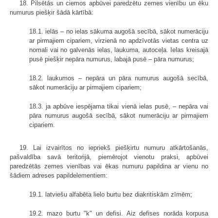
18. Pilsētās un ciemos apbūvei paredzētu zemes vienību un ēku
numurus piešķir šādā kārtībā:
18.1. ielās – no ielas sākuma augošā secībā, sākot numerāciju
ar pirmajiem cipariem, virzienā no apdzīvotās vietas centra uz
nomali vai no galvenās ielas, laukuma, autoceļa. Ielas kreisajā
pusē piešķir nepāra numurus, labajā pusē – pāra numurus;
18.2. laukumos – nepāra un pāra numurus augošā secībā,
sākot numerāciju ar pirmajiem cipariem;
18.3. ja apbūve iespējama tikai vienā ielas pusē, – nepāra vai
pāra numurus augošā secībā, sākot numerāciju ar pirmajiem
cipariem.
19. Lai izvairītos no iepriekš piešķirtu numuru atkārtošanās,
pašvaldība savā teritorijā, piemērojot vienotu praksi, apbūvei
paredzētās zemes vienības vai ēkas numuru papildina ar vienu no
šādiem adreses papildelementiem:
19.1. latviešu alfabēta lielo burtu bez diakritiskām zīmēm;
19.2. mazo burtu "k" un defisi. Aiz defises norāda korpusa