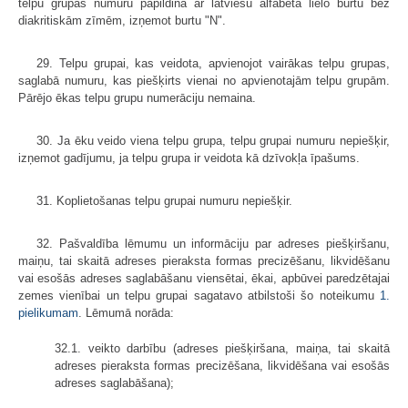
telpu grupas numuru papildina ar latviešu alfabēta lielo burtu bez
diakritiskām zīmēm, izņemot burtu "N".
29. Telpu grupai, kas veidota, apvienojot vairākas telpu grupas,
saglabā numuru, kas piešķirts vienai no apvienotajām telpu grupām.
Pārējo ēkas telpu grupu numerāciju nemaina.
30. Ja ēku veido viena telpu grupa, telpu grupai numuru nepiešķir,
izņemot gadījumu, ja telpu grupa ir veidota kā dzīvokļa īpašums.
31. Koplietošanas telpu grupai numuru nepiešķir.
32. Pašvaldība lēmumu un informāciju par adreses piešķiršanu,
maiņu, tai skaitā adreses pieraksta formas precizēšanu, likvidēšanu
vai esošās adreses saglabāšanu viensētai, ēkai, apbūvei paredzētajai
zemes vienībai un telpu grupai sagatavo atbilstoši šo noteikumu
1.
pielikumam
. Lēmumā norāda:
32.1. veikto darbību (adreses piešķiršana, maiņa, tai skaitā
adreses pieraksta formas precizēšana, likvidēšana vai esošās
adreses saglabāšana);