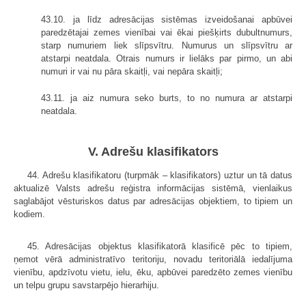
43.10. ja līdz adresācijas sistēmas izveidošanai apbūvei
paredzētajai zemes vienībai vai ēkai piešķirts dubultnumurs,
starp numuriem liek slīpsvītru. Numurus un slīpsvītru ar
atstarpi neatdala. Otrais numurs ir lielāks par pirmo, un abi
numuri ir vai nu pāra skaitļi, vai nepāra skaitļi;
43.11. ja aiz numura seko burts, to no numura ar atstarpi
neatdala.
V. Adrešu klasifikators
44. Adrešu klasifikatoru (turpmāk – klasifikators) uztur un tā datus
aktualizē Valsts adrešu reģistra informācijas sistēmā, vienlaikus
saglabājot vēsturiskos datus par adresācijas objektiem, to tipiem un
kodiem.
45. Adresācijas objektus klasifikatorā klasificē pēc to tipiem,
ņemot vērā administratīvo teritoriju, novadu teritoriālā iedalījuma
vienību, apdzīvotu vietu, ielu, ēku, apbūvei paredzēto zemes vienību
un telpu grupu savstarpējo hierarhiju.