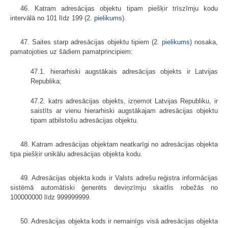
46. Katram adresācijas objektu tipam piešķir trīszīmju kodu
intervālā no 101 līdz 199 (
2. pielikums
).
47. Saites starp adresācijas objektu tipiem (
2. pielikums
) nosaka,
pamatojoties uz šādiem pamatprincipiem:
47.1. hierarhiski augstākais adresācijas objekts ir Latvijas
Republika;
47.2. katrs adresācijas objekts, izņemot Latvijas Republiku, ir
saistīts ar vienu hierarhiski augstākajam adresācijas objektu
tipam atbilstošu adresācijas objektu.
48. Katram adresācijas objektam neatkarīgi no adresācijas objekta
tipa piešķir unikālu adresācijas objekta kodu.
49. Adresācijas objekta kods ir Valsts adrešu reģistra informācijas
sistēmā automātiski ģenerēts deviņzīmju skaitlis robežās no
100000000 līdz 999999999.
50. Adresācijas objekta kods ir nemainīgs visā adresācijas objekta