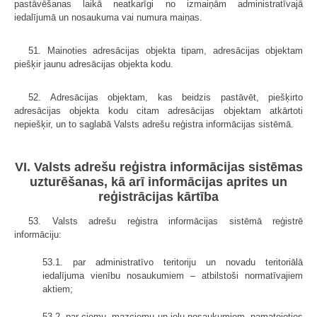
pastāvēšanas laikā neatkarīgi no izmaiņām administratīvajā
iedalījumā un nosaukuma vai numura maiņas.
51. Mainoties adresācijas objekta tipam, adresācijas objektam
piešķir jaunu adresācijas objekta kodu.
52. Adresācijas objektam, kas beidzis pastāvēt, piešķirto
adresācijas objekta kodu citam adresācijas objektam atkārtoti
nepiešķir, un to saglabā Valsts adrešu reģistra informācijas sistēmā.
VI. Valsts adrešu reģistra informācijas sistēmas
uzturēšanas, kā arī informācijas aprites un
reģistrācijas kārtība
53. Valsts adrešu reģistra informācijas sistēmā reģistrē
informāciju:
53.1. par administratīvo teritoriju un novadu teritoriālā
iedalījuma vienību nosaukumiem – atbilstoši normatīvajiem
aktiem;
53.2. par ciemu, mazciemu un ielu nosaukumiem, pamatojoties