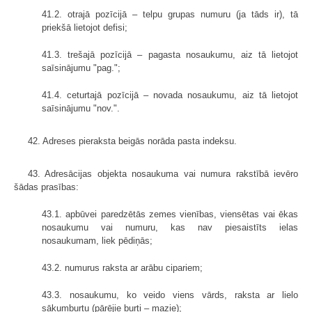
41.2. otrajā pozīcijā – telpu grupas numuru (ja tāds ir), tā
priekšā lietojot defisi;
41.3. trešajā pozīcijā – pagasta nosaukumu, aiz tā lietojot
saīsinājumu "pag.";
41.4. ceturtajā pozīcijā – novada nosaukumu, aiz tā lietojot
saīsinājumu "nov.".
42. Adreses pieraksta beigās norāda pasta indeksu.
43. Adresācijas objekta nosaukuma vai numura rakstībā ievēro
šādas prasības:
43.1. apbūvei paredzētās zemes vienības, viensētas vai ēkas
nosaukumu vai numuru, kas nav piesaistīts ielas
nosaukumam, liek pēdiņās;
43.2. numurus raksta ar arābu cipariem;
43.3. nosaukumu, ko veido viens vārds, raksta ar lielo
sākumburtu (pārējie burti – mazie);