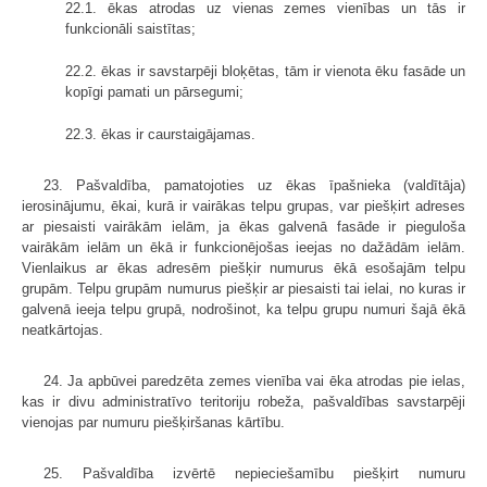
22.1. ēkas atrodas uz vienas zemes vienības un tās ir
funkcionāli saistītas;
22.2. ēkas ir savstarpēji bloķētas, tām ir vienota ēku fasāde un
kopīgi pamati un pārsegumi;
22.3. ēkas ir caurstaigājamas.
23. Pašvaldība, pamatojoties uz ēkas īpašnieka (valdītāja)
ierosinājumu, ēkai, kurā ir vairākas telpu grupas, var piešķirt adreses
ar piesaisti vairākām ielām, ja ēkas galvenā fasāde ir pieguloša
vairākām ielām un ēkā ir funkcionējošas ieejas no dažādām ielām.
Vienlaikus ar ēkas adresēm piešķir numurus ēkā esošajām telpu
grupām. Telpu grupām numurus piešķir ar piesaisti tai ielai, no kuras ir
galvenā ieeja telpu grupā, nodrošinot, ka telpu grupu numuri šajā ēkā
neatkārtojas.
24. Ja apbūvei paredzēta zemes vienība vai ēka atrodas pie ielas,
kas ir divu administratīvo teritoriju robeža, pašvaldības savstarpēji
vienojas par numuru piešķiršanas kārtību.
25. Pašvaldība izvērtē nepieciešamību piešķirt numuru