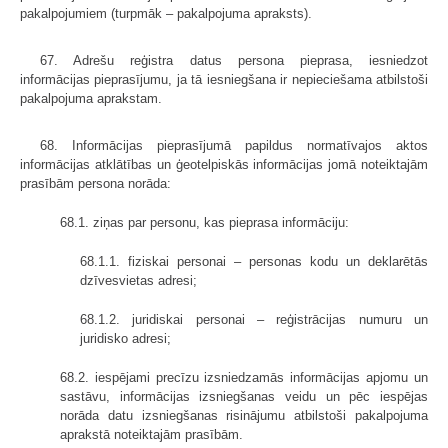
pakalpojumiem (turpmāk – pakalpojuma apraksts).
67. Adrešu reģistra datus persona pieprasa, iesniedzot
informācijas pieprasījumu, ja tā iesniegšana ir nepieciešama atbilstoši
pakalpojuma aprakstam.
68. Informācijas pieprasījumā papildus normatīvajos aktos
informācijas atklātības un ģeotelpiskās informācijas jomā noteiktajām
prasībām persona norāda:
68.1. ziņas par personu, kas pieprasa informāciju:
68.1.1. fiziskai personai – personas kodu un deklarētās
dzīvesvietas adresi;
68.1.2. juridiskai personai – reģistrācijas numuru un
juridisko adresi;
68.2. iespējami precīzu izsniedzamās informācijas apjomu un
sastāvu, informācijas izsniegšanas veidu un pēc iespējas
norāda datu izsniegšanas risinājumu atbilstoši pakalpojuma
aprakstā noteiktajām prasībām.