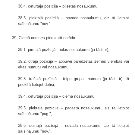
38.4. ceturtajā pozīcijā – pilsētas nosaukumu;
38.5. piektajā pozīcijā – novada nosaukumu, aiz tā lietojot
saīsinājumu "nov.".
39. Ciemā adreses pierakstā norāda:
39.1. pirmajā pozīcijā – ielas nosaukumu (ja tāds ir);
39.2. otrajā pozīcijā – apbūvei paredzētās zemes vienības vai
ēkas numuru vai nosaukumu;
39.3. trešajā pozīcijā – telpu grupas numuru (ja tāds ir), tā
priekšā lietojot defisi;
39.4. ceturtajā pozīcijā – ciema nosaukumu;
39.5. piektajā pozīcijā – pagasta nosaukumu, aiz tā lietojot
saīsinājumu "pag.";
39.6. sestajā pozīcijā – novada nosaukumu, aiz tā lietojot
saīsinājumu "nov.".