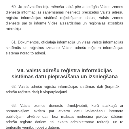
60. Ja pašvaldība triju mēnešu laikā pēc attiecīgās Valsts zemes
dienesta informācijas saņemšanas nesniedz precizētus Valsts adrešu
reģistra informācijas sistēmā reģistrējamos datus, Valsts zemes
dienests par to informē Vides aizsardzības un reģionālās attīstības
ministriju.
61. Dokumentos, oficiālajā informācijā un visās valsts informācijas
sistēmās un reģistros izmanto Valsts adrešu reģistra informācijas
sistēmā norādīto adresi.
VII. Valsts adrešu reģistra informācijas
sistēmas datu pieprasīšana un izsniegšana
62. Valsts adrešu reģistra informācijas sistēmas dati (turpmāk –
adrešu reģistra dati) ir vispārpieejami.
63. Valsts zemes dienests tīmekļvietnē, kurā saskaņā ar
normatīvajiem aktiem par atvērto datu ievietošanu internetā
publicējami atvērtie dati, bez maksas nodrošina piekļuvi šādiem
adrešu reģistra datiem, tai skaitā administratīvo teritoriju un to
teritoriālo vienību robežu datiem: