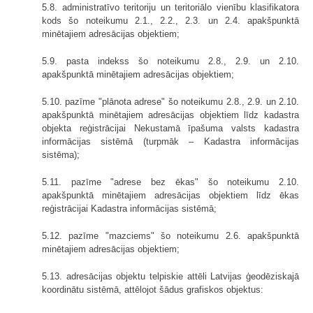
5.8. administratīvo teritoriju un teritoriālo vienību klasifikatora
kods šo noteikumu 2.1., 2.2., 2.3. un 2.4. apakšpunktā
minētajiem adresācijas objektiem;
5.9. pasta indekss šo noteikumu 2.8., 2.9. un 2.10.
apakšpunktā minētajiem adresācijas objektiem;
5.10. pazīme "plānota adrese" šo noteikumu 2.8., 2.9. un 2.10.
apakšpunktā minētajiem adresācijas objektiem līdz kadastra
objekta reģistrācijai Nekustamā īpašuma valsts kadastra
informācijas sistēmā (turpmāk – Kadastra informācijas
sistēma);
5.11. pazīme "adrese bez ēkas" šo noteikumu 2.10.
apakšpunktā minētajiem adresācijas objektiem līdz ēkas
reģistrācijai Kadastra informācijas sistēmā;
5.12. pazīme "mazciems" šo noteikumu 2.6. apakšpunktā
minētajiem adresācijas objektiem;
5.13. adresācijas objektu telpiskie attēli Latvijas ģeodēziskajā
koordinātu sistēmā, attēlojot šādus grafiskos objektus: