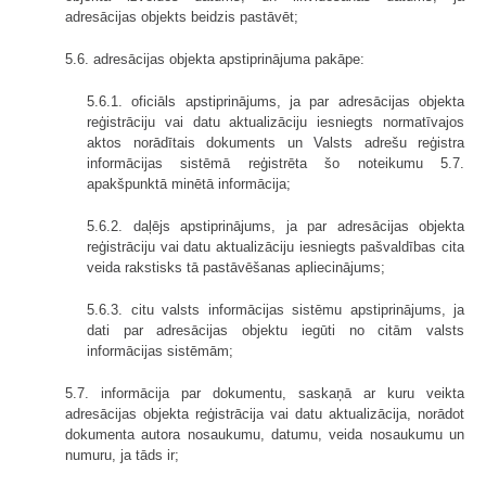
adresācijas objekts beidzis pastāvēt;
5.6. adresācijas objekta apstiprinājuma pakāpe:
5.6.1. oficiāls apstiprinājums, ja par adresācijas objekta
reģistrāciju vai datu aktualizāciju iesniegts normatīvajos
aktos norādītais dokuments un Valsts adrešu reģistra
informācijas sistēmā reģistrēta šo noteikumu 5.7.
apakšpunktā minētā informācija;
5.6.2. daļējs apstiprinājums, ja par adresācijas objekta
reģistrāciju vai datu aktualizāciju iesniegts pašvaldības cita
veida rakstisks tā pastāvēšanas apliecinājums;
5.6.3. citu valsts informācijas sistēmu apstiprinājums, ja
dati par adresācijas objektu iegūti no citām valsts
informācijas sistēmām;
5.7. informācija par dokumentu, saskaņā ar kuru veikta
adresācijas objekta reģistrācija vai datu aktualizācija, norādot
dokumenta autora nosaukumu, datumu, veida nosaukumu un
numuru, ja tāds ir;