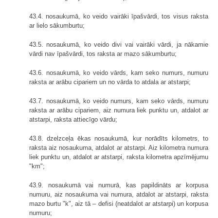
43.4. nosaukumā, ko veido vairāki īpašvārdi, tos visus raksta
ar lielo sākumburtu;
43.5. nosaukumā, ko veido divi vai vairāki vārdi, ja nākamie
vārdi nav īpašvārdi, tos raksta ar mazo sākumburtu;
43.6. nosaukumā, ko veido vārds, kam seko numurs, numuru
raksta ar arābu cipariem un no vārda to atdala ar atstarpi;
43.7. nosaukumā, ko veido numurs, kam seko vārds, numuru
raksta ar arābu cipariem, aiz numura liek punktu un, atdalot ar
atstarpi, raksta attiecīgo vārdu;
43.8. dzelzceļa ēkas nosaukumā, kur norādīts kilometrs, to
raksta aiz nosaukuma, atdalot ar atstarpi. Aiz kilometra numura
liek punktu un, atdalot ar atstarpi, raksta kilometra apzīmējumu
"km";
43.9. nosaukumā vai numurā, kas papildināts ar korpusa
numuru, aiz nosaukuma vai numura, atdalot ar atstarpi, raksta
mazo burtu "k", aiz tā – defisi (neatdalot ar atstarpi) un korpusa
numuru;