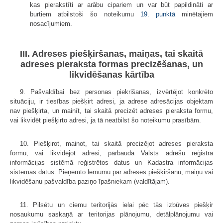
kas pierakstīti ar arābu cipariem un var būt papildināti ar
burtiem atbilstoši šo noteikumu
19. punktā
minētajiem
nosacījumiem.
III. Adreses piešķiršanas, maiņas, tai skaitā
adreses pieraksta formas precizēšanas, un
likvidēšanas kārtība
9. Pašvaldībai bez personas piekrišanas, izvērtējot konkrēto
situāciju, ir tiesības piešķirt adresi, ja adrese adresācijas objektam
nav piešķirta, un mainīt, tai skaitā precizēt adreses pieraksta formu,
vai likvidēt piešķirto adresi, ja tā neatbilst šo noteikumu prasībām.
10. Piešķirot, mainot, tai skaitā precizējot adreses pieraksta
formu, vai likvidējot adresi, pārbauda Valsts adrešu reģistra
informācijas sistēmā reģistrētos datus un Kadastra informācijas
sistēmas datus. Pieņemto lēmumu par adreses piešķiršanu, maiņu vai
likvidēšanu pašvaldība paziņo īpašniekam (valdītājam).
11. Pilsētu un ciemu teritorijās ielai pēc tās izbūves piešķir
nosaukumu saskaņā ar teritorijas plānojumu, detālplānojumu vai