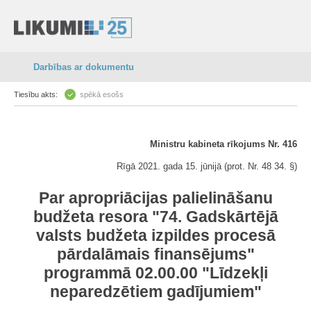
Darbības ar dokumentu
Tiesību akts:
spēkā esošs
Ministru kabineta rīkojums Nr. 416
Rīgā 2021. gada 15. jūnijā (prot. Nr. 48 34. §)
Par apropriācijas palielināšanu
budžeta resora "74. Gadskārtējā
valsts budžeta izpildes procesā
pārdalāmais finansējums"
programmā 02.00.00 "Līdzekļi
neparedzētiem gadījumiem"