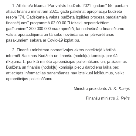
1. Atbilstoši likuma "Par valsts budžetu 2021. gadam" 55. pantam
atļaut finanšu ministram 2021. gadā palielināt apropriāciju budžeta
resora "74. Gadskārtējā valsts budžeta izpildes procesā pārdalāmais
finansējums" programmā 02.00.00 "Līdzekļi neparedzētiem
gadījumiem" 300 000 000
euro
apmērā, lai nodrošinātu finansējumu
valsts apdraudējuma un tā seku novēršanas un pārvarēšanas
pasākumiem sakarā ar Covid-19 izplatību.
2. Finanšu ministram normatīvajos aktos noteiktajā kārtībā
informēt Saeimas Budžeta un finanšu (nodokļu) komisiju par šā
rīkojuma 1. punktā minēto apropriācijas palielināšanu un, ja Saeimas
Budžeta un finanšu (nodokļu) komisija piecu darbdienu laikā pēc
attiecīgās informācijas saņemšanas nav izteikusi iebildumus, veikt
apropriācijas palielināšanu.
Ministru prezidents
A. K. Kariņš
Finanšu ministrs
J. Reirs