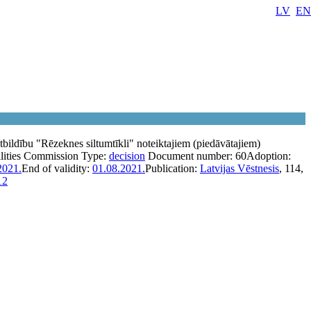
LV
EN
atbildību "Rēzeknes siltumtīkli" noteiktajiem (piedāvātajiem)
ilities Commission
Type:
decision
Document number:
60
Adoption:
2021.
End of validity:
01.08.2021.
Publication:
Latvijas Vēstnesis
, 114,
12