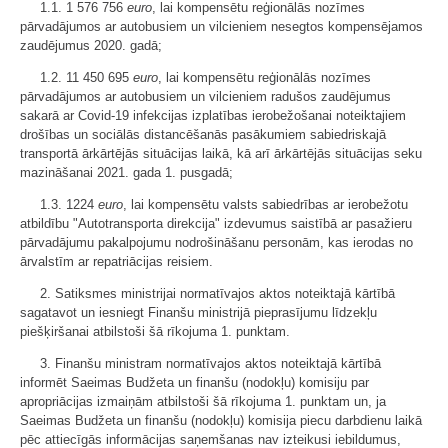
1.1. 1 576 756
euro
, lai kompensētu reģionālās nozīmes
pārvadājumos ar autobusiem un vilcieniem nesegtos kompensējamos
zaudējumus 2020. gadā;
1.2. 11 450 695
euro
, lai kompensētu reģionālās nozīmes
pārvadājumos ar autobusiem un vilcieniem radušos zaudējumus
sakarā ar Covid-19 infekcijas izplatības ierobežošanai noteiktajiem
drošības un sociālās distancēšanās pasākumiem sabiedriskajā
transportā ārkārtējās situācijas laikā, kā arī ārkārtējās situācijas seku
mazināšanai 2021. gada 1. pusgadā;
1.3. 1224
euro
, lai kompensētu valsts sabiedrības ar ierobežotu
atbildību "Autotransporta direkcija" izdevumus saistībā ar pasažieru
pārvadājumu pakalpojumu nodrošināšanu personām, kas ierodas no
ārvalstīm ar repatriācijas reisiem.
2. Satiksmes ministrijai normatīvajos aktos noteiktajā kārtībā
sagatavot un iesniegt Finanšu ministrijā pieprasījumu līdzekļu
piešķiršanai atbilstoši šā rīkojuma 1. punktam.
3. Finanšu ministram normatīvajos aktos noteiktajā kārtībā
informēt Saeimas Budžeta un finanšu (nodokļu) komisiju par
apropriācijas izmaiņām atbilstoši šā rīkojuma 1. punktam un, ja
Saeimas Budžeta un finanšu (nodokļu) komisija piecu darbdienu laikā
pēc attiecīgās informācijas saņemšanas nav izteikusi iebildumus,