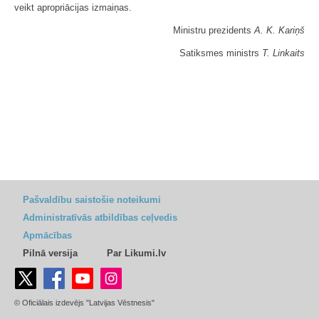
veikt apropriācijas izmaiņas.
Ministru prezidents
A. K. Kariņš
Satiksmes ministrs
T. Linkaits
Pašvaldību saistošie noteikumi
Administratīvās atbildības ceļvedis
Apmācības
Pilnā versija
Par Likumi.lv
© Oficiālais izdevējs "Latvijas Vēstnesis"