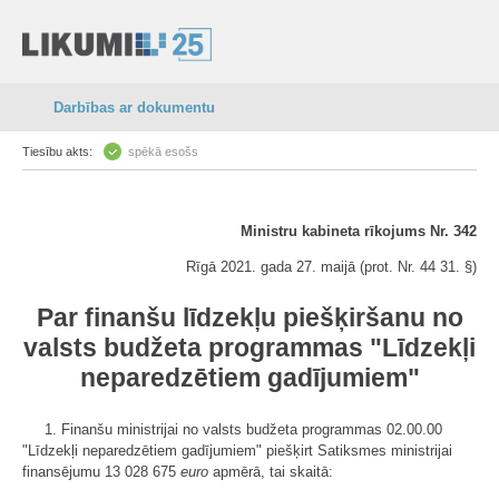
Darbības ar dokumentu
Tiesību akts:
spēkā esošs
Ministru kabineta rīkojums Nr. 342
Rīgā 2021. gada 27. maijā (prot. Nr. 44 31. §)
Par finanšu līdzekļu piešķiršanu no
valsts budžeta programmas "Līdzekļi
neparedzētiem gadījumiem"
1. Finanšu ministrijai no valsts budžeta programmas 02.00.00
"Līdzekļi neparedzētiem gadījumiem" piešķirt Satiksmes ministrijai
finansējumu 13 028 675
euro
apmērā, tai skaitā: