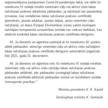
reglamentējuma jautājumiem Covid-19 pandēmijas laikā, var atlikt šo
noteikumu IV nodaļā minēto veterināro zāļu vai aktīvo vielu labas
ražošanas prakses atkārtotas pārbaudes, ja ražošanā nav paredzētas
izmaiņas, kas norādāmas labas ražošanas prakses sertifikātā
(piemēram, jaunas iekārtas, jaunas telpas, jaunu veterināro zāļu
ražošana), un ārpus Eiropas Ekonomikas zonas valsts esošajam
ražotājam kompetentā uzraudzības iestāde nav veikusi darbības, kas
ietekmē konkrētā labas ražošanas prakses sertifikāta derīgumu.
43. Ja dienests un aģentūra saskaņā ar šo noteikumu 42. punktu
atliek pārbaudes, attiecīgo veterināro zāļu un aktīvo vielu ražotājiem
labas ražošanas prakses sertifikātu derīgums automātiski pagarinās
līdz 2021. gada 31. decembrim.
44. Ja dienests un aģentūra veic šo noteikumu IV nodaļā minētās
veterināro zāļu vai aktīvo vielu ražotāju labas ražošanas prakses
pārbaudes attālināti, pēc pārbaudes izsniegtajā labas ražošanas
prakses sertifikātā atbilstoši pārbaudes norisei un rezultātiem norāda
īstenojamās prasības."
Ministru prezidents
A. K. Kariņš
Zemkopības ministrs
K. Gerhards