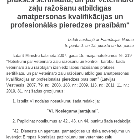
zāļu ražošanu atbildīgās
amatpersonas kvalifikācijas un
profesionālās pieredzes prasībām"
Izdoti saskaņā ar Farmācijas likuma
5. panta 3. un 13. punktu un 52. pantu
Izdarīt Ministru kabineta 2007. gada 15. maija noteikumos Nr. 319
"Noteikumi par veterināro zāļu ražošanu un kontroli, kārtību, kādā
veterināro zāļu ražotājam izsniedz labas ražošanas prakses
sertifikātu, un par veterināro zāļu ražošanu atbildīgās amatpersonas
kvalifikācijas un profesionālās pieredzes prasībām" (Latvijas
Vēstnesis, 2007, 79. nr.; 2008, 183. nr.; 2009, 113. nr.; 2011, 11. nr.;
2019, 81. nr.) šādus grozījumus:
1. Izteikt VI nodaļas nosaukumu šādā redakcijā:
"
VI. Noslēguma jautājumi
".
2. Papildināt noteikumus ar 42., 43. un 44. punktu šādā redakcijā:
"42. Dienests un aģentūra, pamatojoties uz riska novērtējumu un
ievērojot Eiropas Komisijas paziņojumu par veterināro zāļu