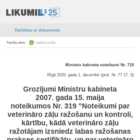
Darbības ar dokumentu
Tiesību akts:
spēkā esošs
Ministru kabineta noteikumi Nr. 718
Rīgā 2020. gada 1. decembrī (prot. Nr. 77 17. §)
Grozījumi Ministru kabineta
2007. gada 15. maija
noteikumos Nr. 319 "Noteikumi par
veterināro zāļu ražošanu un kontroli,
kārtību, kādā veterināro zāļu
ražotājam izsniedz labas ražošanas
prakses sertifikātu, un par veterināro