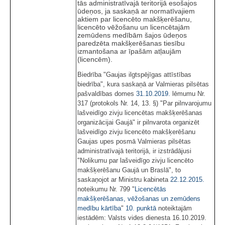
tās administratīvajā teritorijā esošajos
ūdeņos, ja saskaņā ar normatīvajiem
aktiem par licencēto makšķerēšanu,
licencēto vēžošanu un licencētajām
zemūdens medībām šajos ūdeņos
paredzēta makšķerēšanas tiesību
izmantošana ar īpašām atļaujām
(licencēm).
Biedrība "Gaujas ilgtspējīgas attīstības
biedrība", kura saskaņā ar Valmieras pilsētas
pašvaldības domes
31.10.2019.
lēmumu Nr.
317 (protokols Nr. 14, 13. §) "Par pilnvarojumu
lašveidīgo zivju licencētas makšķerēšanas
organizācijai Gaujā" ir pilnvarota organizēt
lašveidīgo zivju licencēto makšķerēšanu
Gaujas upes posmā Valmieras pilsētas
administratīvajā teritorijā, ir izstrādājusi
"Nolikumu par lašveidīgo zivju licencēto
makšķerēšanu Gaujā un Braslā", to
saskaņojot ar Ministru kabineta
22.12.2015.
noteikumu Nr. 799 "
Licencētās
makšķerēšanas, vēžošanas un zemūdens
medību kārtība
"
10. punktā
noteiktajām
iestādēm: Valsts vides dienesta 16.10.2019.