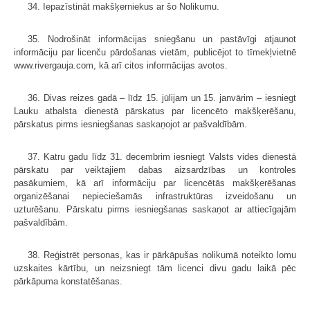
34. Iepazīstināt makšķerniekus ar šo Nolikumu.
35. Nodrošināt informācijas sniegšanu un pastāvīgi atjaunot
informāciju par licenču pārdošanas vietām, publicējot to tīmekļvietnē
www.rivergauja.com, kā arī citos informācijas avotos.
36. Divas reizes gadā – līdz 15. jūlijam un 15. janvārim – iesniegt
Lauku atbalsta dienestā pārskatus par licencēto makšķerēšanu,
pārskatus pirms iesniegšanas saskaņojot ar pašvaldībām.
37. Katru gadu līdz 31. decembrim iesniegt Valsts vides dienestā
pārskatu par veiktajiem dabas aizsardzības un kontroles
pasākumiem, kā arī informāciju par licencētās makšķerēšanas
organizēšanai nepieciešamās infrastruktūras izveidošanu un
uzturēšanu. Pārskatu pirms iesniegšanas saskaņot ar attiecīgajām
pašvaldībām.
38. Reģistrēt personas, kas ir pārkāpušas nolikumā noteikto lomu
uzskaites kārtību, un neizsniegt tām licenci divu gadu laikā pēc
pārkāpuma konstatēšanas.