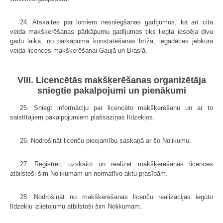
24. Atskaites par lomiem nesniegšanas gadījumos, kā arī cita
veida makšķerēšanas pārkāpumu gadījumos tiks liegta iespēja divu
gadu laikā, no pārkāpuma konstatēšanas brīža, iegādāties jebkura
veida licences makšķerēšanai Gaujā un Braslā.
VIII. Licencētās makšķerēšanas organizētāja
sniegtie pakalpojumi un pienākumi
25. Sniegt informāciju par licencēto makšķerēšanu un ar to
saistītajiem pakalpojumiem plašsaziņas līdzekļos.
26. Nodrošināt licenču pieejamību saskaņā ar šo Nolikumu.
27. Reģistrēt, uzskaitīt un realizēt makšķerēšanas licences
atbilstoši šim Nolikumam un normatīvo aktu prasībām.
28. Nodrošināt no makšķerēšanas licenču realizācijas iegūto
līdzekļu izlietojumu atbilstoši šim Nolikumam.