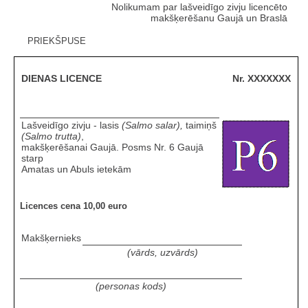
Nolikumam par lašveidīgo zivju licencēto
makšķerēšanu Gaujā un Braslā
PRIEKŠPUSE
DIENAS LICENCE
Nr. XXXXXXX
Lašveidīgo zivju - lasis
(Salmo salar),
taimiņš
(Salmo trutta)
,
makšķerēšanai Gaujā. Posms Nr. 6 Gaujā
starp
Amatas un Abuls ietekām
Licences cena 10,00 euro
Makšķernieks
(vārds, uzvārds)
(personas kods)