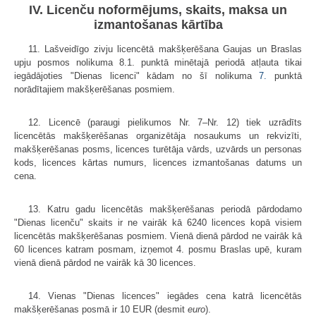
IV. Licenču noformējums, skaits, maksa un
izmantošanas kārtība
11. Lašveidīgo zivju licencētā makšķerēšana Gaujas un Braslas
upju posmos nolikuma 8.1. punktā minētajā periodā atļauta tikai
iegādājoties "Dienas licenci" kādam no šī nolikuma
7.
punktā
norādītajiem makšķerēšanas posmiem.
12. Licencē (paraugi pielikumos Nr. 7–Nr. 12) tiek uzrādīts
licencētās makšķerēšanas organizētāja nosaukums un rekvizīti,
makšķerēšanas posms, licences turētāja vārds, uzvārds un personas
kods, licences kārtas numurs, licences izmantošanas datums un
cena.
13. Katru gadu licencētās makšķerēšanas periodā pārdodamo
"Dienas licenču" skaits ir ne vairāk kā 6240 licences kopā visiem
licencētās makšķerēšanas posmiem. Vienā dienā pārdod ne vairāk kā
60 licences katram posmam, izņemot 4. posmu Braslas upē, kuram
vienā dienā pārdod ne vairāk kā 30 licences.
14. Vienas "Dienas licences" iegādes cena katrā licencētās
makšķerēšanas posmā ir 10 EUR (desmit
euro
).