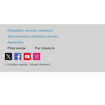
Pašvaldību saistošie noteikumi
Administratīvās atbildības ceļvedis
Apmācības
Pilnā versija
Par Likumi.lv
© Oficiālais izdevējs "Latvijas Vēstnesis"