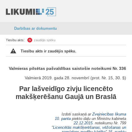
Darbības ar dokumentu
Tiesību akts:
zaudējis spēku
Tiesību akts ir zaudējis spēku.
Valmieras pilsētas pašvaldības saistošie noteikumi Nr. 336
Valmierā 2019. gada 28. novembrī (prot. Nr. 15, 30. §)
Par lašveidīgo zivju licencēto
makšķerēšanu Gaujā un Braslā
Izdoti saskaņā ar
Zvejniecības likuma
10. panta
piekto daļu un Ministru kabineta
22.12.2015.
noteikumu Nr. 799
"
Licencētās makšķerēšanas, vēžošanas un
zemūdens medību kārtība
"
15. punktu