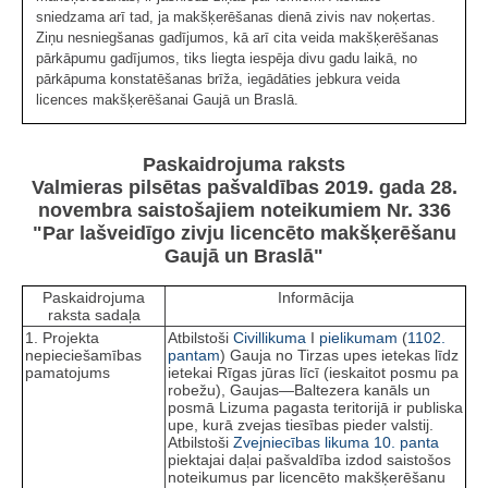
sniedzama arī tad, ja makšķerēšanas dienā zivis nav noķertas.
Ziņu nesniegšanas gadījumos, kā arī cita veida makšķerēšanas
pārkāpumu gadījumos, tiks liegta iespēja divu gadu laikā, no
pārkāpuma konstatēšanas brīža, iegādāties jebkura veida
licences makšķerēšanai Gaujā un Braslā.
Paskaidrojuma raksts
Valmieras pilsētas pašvaldības 2019. gada 28.
novembra saistošajiem noteikumiem Nr. 336
"Par lašveidīgo zivju licencēto makšķerēšanu
Gaujā un Braslā"
Paskaidrojuma
Informācija
raksta sadaļa
1. Projekta
Atbilstoši
Civillikuma
I
pielikumam
(
1102.
nepieciešamības
pantam
) Gauja no Tirzas upes ietekas līdz
pamatojums
ietekai Rīgas jūras līcī (ieskaitot posmu pa
robežu), Gaujas—Baltezera kanāls un
posmā Lizuma pagasta teritorijā ir publiska
upe, kurā zvejas tiesības pieder valstij.
Atbilstoši
Zvejniecības likuma
10. panta
piektajai daļai pašvaldība izdod saistošos
noteikumus par licencēto makšķerēšanu