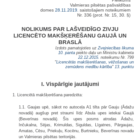
Pielikums
Valmieras pilsētas pašvaldības
domes
28.11.2019.
saistošajiem noteikumiem
Nr. 336 (prot. Nr. 15, 30. §)
NOLIKUMS PAR LAŠVEIDĪGO ZIVJU
LICENCĒTO MAKŠĶERĒŠANU GAUJĀ UN
BRASLĀ
Izdots pamatojoties uz
Zvejniecības likuma
10. panta
piekto daļu un Ministru kabineta
22.12.2015.
noteikumu Nr. 799
"
Licencētās makšķerēšanas, vēžošanas un
zemūdens medību kārtība
"
13. punktu
I. Vispārīgie jautājumi
1. Licencētā makšķerēšana paredzēta:
1.1. Gaujas upē, sākot no autoceļa A1 tilta pār Gauju (Ādažu
novadā) augšup pret straumi līdz Abula upes ietekai Gaujā
(Beverīnas novadā). Šis upes posms atrodas Ādažu,
Inčukalna, Sējas, Krimuldas, Siguldas, Līgatnes, Pārgaujas,
Amatas, Cēsu, Priekuļu, Kocēnu, Burtnieku, Beverīnas novadu
un Valmieras pilsētas teritorijās.