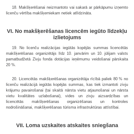
18. Makšķerēšanai neizmantoto vai sakarā ar pārkāpumu izņemto
licenču vērtība makšķerniekam netiek atlīdzināta.
VI. No makšķerēšanas licencēm iegūto līdzekļu
izlietojums
19. No licenču realizācijas iegūtās kopējās summas licencētās
makšķerēšanas organizētājs līdz 10. janvārim un 10. jūlijam valsts
pamatbudžetā Zivju fonda dotācijas ieņēmumu veidošanai pārskaita
20 %.
20. Licencētās makšķerēšanas organizētāja rīcībā paliek 80 % no
licenču realizācijā iegūtās kopējās summas, kas tiek izmantoti zivju
krājumu pavairošanai (tai skaitā nārsta vietu atjaunošanai un nārsta
vietu kvalitātes uzlabošanai), vides un zivju aizsardzības un
licencētās makšķerēšanas organizēšanas un kontroles
nodrošināšanai, makšķerēšanas tūrisma infrastruktūras attīstībai.
VII. Loma uzskaites atskaites sniegšana