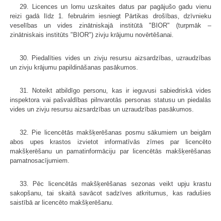
29. Licences un lomu uzskaites datus par pagājušo gadu vienu
reizi gadā līdz 1. februārim iesniegt Pārtikas drošības, dzīvnieku
veselības un vides zinātniskajā institūtā "BIOR" (turpmāk –
zinātniskais institūts "BIOR") zivju krājumu novērtēšanai.
30. Piedalīties vides un zivju resursu aizsardzības, uzraudzības
un zivju krājumu papildināšanas pasākumos.
31. Noteikt atbildīgo personu, kas ir ieguvusi sabiedriskā vides
inspektora vai pašvaldības pilnvarotās personas statusu un piedalās
vides un zivju resursu aizsardzības un uzraudzības pasākumos.
32. Pie licencētās makšķerēšanas posmu sākumiem un beigām
abos upes krastos izvietot informatīvās zīmes par licencēto
makšķerēšanu un pamatinformāciju par licencētās makšķerēšanas
pamatnosacījumiem.
33. Pēc licencētās makšķerēšanas sezonas veikt upju krastu
sakopšanu, tai skaitā savācot sadzīves atkritumus, kas radušies
saistībā ar licencēto makšķerēšanu.