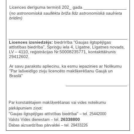
Licences derīguma termiņš
202_ gada __________________
(
no astronomiskā saullēkta brīža līdz astronomiskā saulrieta
brīdim)
Licences izsniedzējs:
biedrīrība "Gaujas ilgtspējīgas
attīstības biedrība", Spriņģu iela 4, Līgatne, Līgatnes novads,
LV – 4110, reģistrācijas Nr.50008235771, kontakttālrunis
29412602.
Ar savu parakstu apliecinu, ka esmu iepazinies ar Nolikumu
"Par lašveidīgo zivju licencēto makšķerēšanu Gaujā un
Braslā"
Par konstatētajiem makšķerēšanas vai vides noteikumu
pārkāpumiem ziņot:
"Gaujas ilgtspējīgas attīstības biedrībai" – tel. 25442000
26338800
Valsts Vides dienestam – tel.
Dabas aizsardzības pārvaldei – tel. 29433226