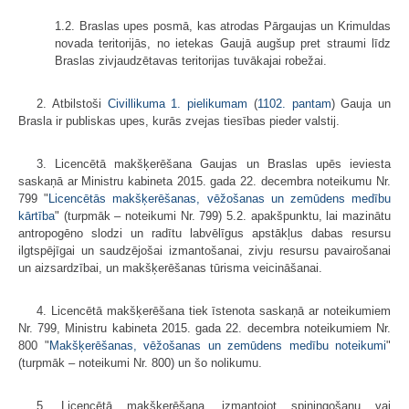
1.2. Braslas upes posmā, kas atrodas Pārgaujas un Krimuldas
novada teritorijās, no ietekas Gaujā augšup pret straumi līdz
Braslas zivjaudzētavas teritorijas tuvākajai robežai.
2. Atbilstoši
Civillikuma
1. pielikumam
(
1102. pantam
) Gauja un
Brasla ir publiskas upes, kurās zvejas tiesības pieder valstij.
3. Licencētā makšķerēšana Gaujas un Braslas upēs ieviesta
saskaņā ar Ministru kabineta 2015. gada 22. decembra noteikumu Nr.
799 "
Licencētās makšķerēšanas, vēžošanas un zemūdens medību
kārtība
" (turpmāk – noteikumi Nr. 799) 5.2. apakšpunktu, lai mazinātu
antropogēno slodzi un radītu labvēlīgus apstākļus dabas resursu
ilgtspējīgai un saudzējošai izmantošanai, zivju resursu pavairošanai
un aizsardzībai, un makšķerēšanas tūrisma veicināšanai.
4. Licencētā makšķerēšana tiek īstenota saskaņā ar noteikumiem
Nr. 799, Ministru kabineta 2015. gada 22. decembra noteikumiem Nr.
800 "
Makšķerēšanas, vēžošanas un zemūdens medību noteikumi
"
(turpmāk – noteikumi Nr. 800) un šo nolikumu.
5. Licencētā makšķerēšana, izmantojot spiningošanu vai