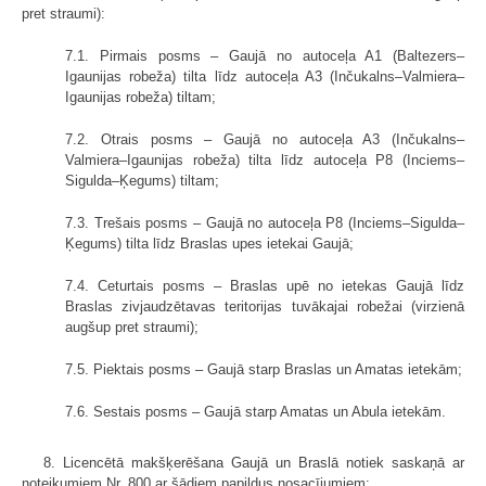
pret straumi):
7.1. Pirmais posms – Gaujā no autoceļa A1 (Baltezers–
Igaunijas robeža) tilta līdz autoceļa A3 (Inčukalns–Valmiera–
Igaunijas robeža) tiltam;
7.2. Otrais posms – Gaujā no autoceļa A3 (Inčukalns–
Valmiera–Igaunijas robeža) tilta līdz autoceļa P8 (Inciems–
Sigulda–Ķegums) tiltam;
7.3. Trešais posms – Gaujā no autoceļa P8 (Inciems–Sigulda–
Ķegums) tilta līdz Braslas upes ietekai Gaujā;
7.4. Ceturtais posms – Braslas upē no ietekas Gaujā līdz
Braslas zivjaudzētavas teritorijas tuvākajai robežai (virzienā
augšup pret straumi);
7.5. Piektais posms – Gaujā starp Braslas un Amatas ietekām;
7.6. Sestais posms – Gaujā starp Amatas un Abula ietekām.
8. Licencētā makšķerēšana Gaujā un Braslā notiek saskaņā ar
noteikumiem Nr. 800 ar šādiem papildus nosacījumiem: