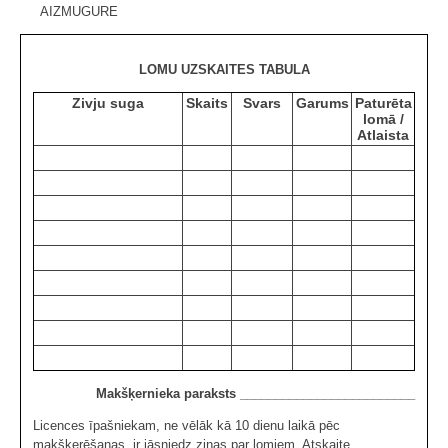
AIZMUGURE
LOMU UZSKAITES TABULA
Zivju suga
Skaits
Svars
Garums
Paturēta
lomā /
Atlaista
Makšķernieka paraksts _________________________
Licences īpašniekam, ne vēlāk kā 10 dienu laikā pēc
makšķerēšanas, ir jāsniedz ziņas par lomiem. Atskaite