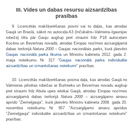
III. Vides un dabas resursu aizsardzības
prasības
9. Licencētās makšķerēšanas posmi vai to daļas, kas atrodas
Gaujā un Braslā, sākot no autoceļa A3 (Inčukalns–Valmiera–Igaunijas
robeža) tilta pār Gauju augšup pret straumi līdz P18 autoceļam
Kocēnu un Beverīnas novadā, atrodas Eiropas nozīmes aizsargājamā
dabas teritorijā
Natura 2000
– Gaujas nacionālais parks, kurā jāievēro
Gaujas nacionālā parka likuma
un Ministru kabineta 2012. gada 2.
maija noteikumu Nr. 317 "
Gaujas nacionālā parka individuālie
aizsardzības un izmantošanas noteikumi
" prasības.
10. Licencētās makšķerēšanas posma daļa, kas atrodas Gaujā no
Valmieras pilsētas robežas ar Burtnieku un Beverīnas novadu augšup
pret straumi līdz Abula upes ietekai Gaujā, atrodas Eiropas nozīmes
aizsargājamā dabas teritorijā
Natura 2000
– aizsargājamo ainavu
apvidū "Ziemeļgauja", kurā jāievēro Ministru kabineta 2008. gada 20.
novembra noteikumu Nr. 957 "Aizsargājamo ainavu apvidus
"Ziemeļgauja" individuālie aizsardzības un izmantošanas noteikumi"
prasības.