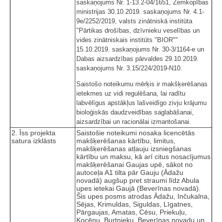
saskaņojums Nr. 1-13.2-04/1651, Zemkopības
ministrijas 30.10.2019. saskaņojums Nr. 4.1-
9e/2252/2019, valsts zinātniskā institūta
"Pārtikas drošības, dzīvnieku veselības un
vides zinātniskais institūts "BIOR""
15.10.2019. saskaņojums Nr. 30-3/1164-e un
Dabas aizsardzības pārvaldes 29.10.2019.
saskaņojums Nr. 3.15/224/2019-N10.
Saistošo noteikumu mērķis ir makšķerēšanas
ietekmes uz vidi regulēšana, lai radītu
labvēlīgus apstākļus lašveidīgo zivju krājumu
bioloģiskās daudzveidības saglabāšanai,
aizsardzībai un racionālai izmantošanai.
2. Īss projekta
Saistošie noteikumi nosaka licencētās
satura izklāsts
makšķerēšanas kārtību, limitus,
makšķerēšanas atļauju izsniegšanas
kārtību un maksu, kā arī citus nosacījumus
makšķerēšanai Gaujas upē, sākot no
autoceļa A1 tilta pār Gauju (Ādažu
novadā) augšup pret straumi līdz Abula
upes ietekai Gaujā (Beverīnas novadā).
Šis upes posms atrodas Ādažu, Inčukalna,
Sējas, Krimuldas, Siguldas, Līgatnes,
Pārgaujas, Amatas, Cēsu, Priekuļu,
Kocēnu, Burtnieku, Beverīnas novadu un