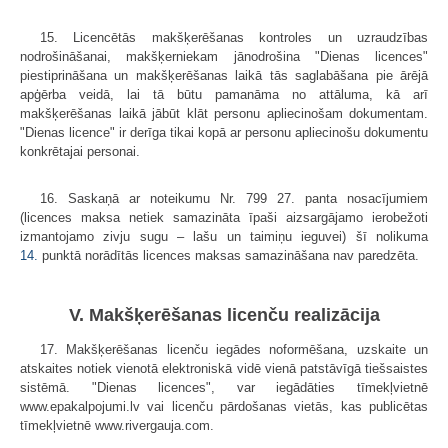
15. Licencētās makšķerēšanas kontroles un uzraudzības
nodrošināšanai, makšķerniekam jānodrošina "Dienas licences"
piestiprināšana un makšķerēšanas laikā tās saglabāšana pie ārējā
apģērba veidā, lai tā būtu pamanāma no attāluma, kā arī
makšķerēšanas laikā jābūt klāt personu apliecinošam dokumentam.
"Dienas licence" ir derīga tikai kopā ar personu apliecinošu dokumentu
konkrētajai personai.
16. Saskaņā ar noteikumu Nr. 799 27. panta nosacījumiem
(licences maksa netiek samazināta īpaši aizsargājamo ierobežoti
izmantojamo zivju sugu – lašu un taimiņu ieguvei) šī nolikuma
14.
punktā norādītās licences maksas samazināšana nav paredzēta.
V. Makšķerēšanas licenču realizācija
17. Makšķerēšanas licenču iegādes noformēšana, uzskaite un
atskaites notiek vienotā elektroniskā vidē vienā patstāvīgā tiešsaistes
sistēmā. "Dienas licences", var iegādāties tīmekļvietnē
www.epakalpojumi.lv vai licenču pārdošanas vietās, kas publicētas
tīmekļvietnē www.rivergauja.com.