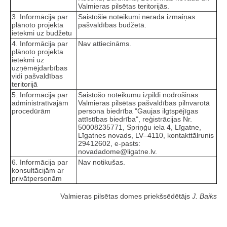
Valmieras pilsētas teritorijās.
3. Informācija par
Saistošie noteikumi nerada izmaiņas
plānoto projekta
pašvaldības budžetā.
ietekmi uz budžetu
4. Informācija par
Nav attiecināms.
plānoto projekta
ietekmi uz
uzņēmējdarbības
vidi pašvaldības
teritorijā
5. Informācija par
Saistošo noteikumu izpildi nodrošinās
administratīvajām
Valmieras pilsētas pašvaldības pilnvarotā
procedūrām
persona biedrība "Gaujas ilgtspējīgas
attīstības biedrība", reģistrācijas Nr.
50008235771, Spriņģu iela 4, Līgatne,
Līgatnes novads, LV–4110, kontakttālrunis
29412602, e-pasts:
novadadome@ligatne.lv.
6. Informācija par
Nav notikušas.
konsultācijām ar
privātpersonām
Valmieras pilsētas domes priekšsēdētājs
J. Baiks