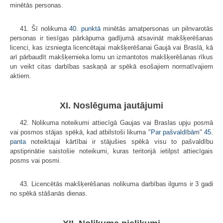
minētās personas.
41. Šī nolikuma
40. punktā
minētās amatpersonas un pilnvarotās
personas ir tiesīgas pārkāpuma gadījumā atsavināt makšķerēšanas
licenci, kas izsniegta licencētajai makšķerēšanai Gaujā vai Braslā, kā
arī pārbaudīt makšķernieka lomu un izmantotos makšķerēšanas rīkus
un veikt citas darbības saskaņā ar spēkā esošajiem normatīvajiem
aktiem.
XI. Noslēguma jautājumi
42. Nolikuma noteikumi attiecīgā Gaujas vai Braslas upju posmā
vai posmos stājas spēkā, kad atbilstoši likuma "
Par pašvaldībām
"
45.
panta
noteiktajai kārtībai ir stājušies spēkā visu to pašvaldību
apstiprinātie saistošie noteikumi, kuras teritorijā ietilpst attiecīgais
posms vai posmi.
43. Licencētās makšķerēšanas nolikuma darbības ilgums ir 3 gadi
no spēkā stāšanās dienas.