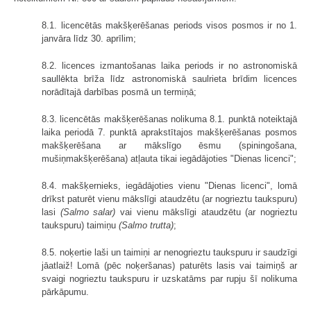
8.1. licencētās makšķerēšanas periods visos posmos ir no 1.
janvāra līdz 30. aprīlim;
8.2. licences izmantošanas laika periods ir no astronomiskā
saullēkta brīža līdz astronomiskā saulrieta brīdim licences
norādītajā darbības posmā un termiņā;
8.3. licencētās makšķerēšanas nolikuma 8.1. punktā noteiktajā
laika periodā 7. punktā aprakstītajos makšķerēšanas posmos
makšķerēšana ar mākslīgo ēsmu (spiningošana,
mušiņmakšķerēšana) atļauta tikai iegādājoties "Dienas licenci";
8.4. makšķernieks, iegādājoties vienu "Dienas licenci", lomā
drīkst paturēt vienu mākslīgi ataudzētu (ar nogrieztu taukspuru)
lasi
(Salmo salar)
vai vienu mākslīgi ataudzētu (ar nogrieztu
taukspuru) taimiņu
(Salmo trutta)
;
8.5. noķertie laši un taimiņi ar nenogrieztu taukspuru ir saudzīgi
jāatlaiž! Lomā (pēc noķeršanas) paturēts lasis vai taimiņš ar
svaigi nogrieztu taukspuru ir uzskatāms par rupju šī nolikuma
pārkāpumu.