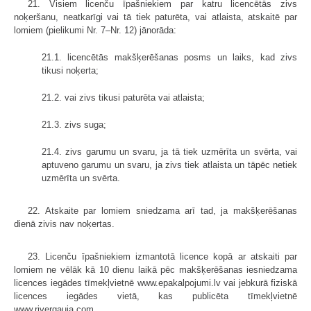
21. Visiem licenču īpašniekiem par katru licencētās zivs
noķeršanu, neatkarīgi vai tā tiek paturēta, vai atlaista, atskaitē par
lomiem (pielikumi Nr. 7–Nr. 12) jānorāda:
21.1. licencētās makšķerēšanas posms un laiks, kad zivs
tikusi noķerta;
21.2. vai zivs tikusi paturēta vai atlaista;
21.3. zivs suga;
21.4. zivs garumu un svaru, ja tā tiek uzmērīta un svērta, vai
aptuveno garumu un svaru, ja zivs tiek atlaista un tāpēc netiek
uzmērīta un svērta.
22. Atskaite par lomiem sniedzama arī tad, ja makšķerēšanas
dienā zivis nav noķertas.
23. Licenču īpašniekiem izmantotā licence kopā ar atskaiti par
lomiem ne vēlāk kā 10 dienu laikā pēc makšķerēšanas iesniedzama
licences iegādes tīmekļvietnē www.epakalpojumi.lv vai jebkurā fiziskā
licences iegādes vietā, kas publicēta tīmekļvietnē
www.rivergauja.com.