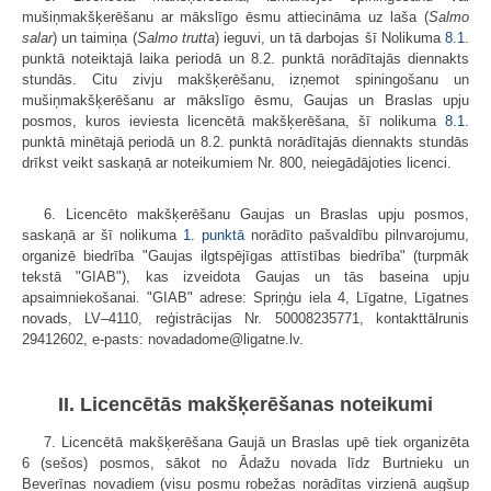
mušiņmakšķerēšanu ar mākslīgo ēsmu attiecināma uz laša (
Salmo
salar
) un taimiņa (
Salmo trutta
) ieguvi, un tā darbojas šī Nolikuma
8.1
.
punktā noteiktajā laika periodā un 8.2. punktā norādītajās diennakts
stundās. Citu zivju makšķerēšanu, izņemot spiningošanu un
mušiņmakšķerēšanu ar mākslīgo ēsmu, Gaujas un Braslas upju
posmos, kuros ieviesta licencētā makšķerēšana, šī nolikuma
8.1
.
punktā minētajā periodā un 8.2. punktā norādītajās diennakts stundās
drīkst veikt saskaņā ar noteikumiem Nr. 800, neiegādājoties licenci.
6. Licencēto makšķerēšanu Gaujas un Braslas upju posmos,
saskaņā ar šī nolikuma
1. punktā
norādīto pašvaldību pilnvarojumu,
organizē biedrība "Gaujas ilgtspējīgas attīstības biedrība" (turpmāk
tekstā "GIAB"), kas izveidota Gaujas un tās baseina upju
apsaimniekošanai. "GIAB" adrese: Spriņģu iela 4, Līgatne, Līgatnes
novads, LV–4110, reģistrācijas Nr. 50008235771, kontakttālrunis
29412602, e-pasts: novadadome@ligatne.lv.
II. Licencētās makšķerēšanas noteikumi
7. Licencētā makšķerēšana Gaujā un Braslas upē tiek organizēta
6 (sešos) posmos, sākot no Ādažu novada līdz Burtnieku un
Beverīnas novadiem (visu posmu robežas norādītas virzienā augšup