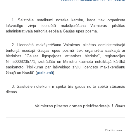
1. Saistošie noteikumi nosaka kārtību, kādā tiek organizēta
lašveidīgo zivju licencētā makšķerēšana Valmieras pilsētas
administratīvajā teritorijā esošajā Gaujas upes posmā.
2. Licencētā makšķerēšana Valmieras pilsētas administratīvajā
teritorijā esošajā Gaujas upes posmā tiek organizēta saskaņā ar
biedrības "Gaujas ilgtspējīgas attīstības biedrība", reģistrācijas
Nr. 50008235771, izstrādāto un Ministru kabineta noteiktajā kārtībā
saskaņoto "Nolikumu par lašveidīgo zivju licencēto makšķerēšanu
Gaujā un Braslā" (
pielikumā
).
3. Saistošie noteikumi ir spēkā trīs gadus no to spēkā stāšanās
dienas.
Valmieras pilsētas domes priekšsēdētājs
J. Baiks