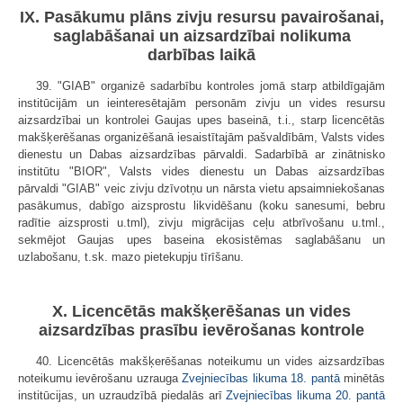
IX. Pasākumu plāns zivju resursu pavairošanai,
saglabāšanai un aizsardzībai nolikuma
darbības laikā
39. "GIAB" organizē sadarbību kontroles jomā starp atbildīgajām
institūcijām un ieinteresētajām personām zivju un vides resursu
aizsardzībai un kontrolei Gaujas upes baseinā, t.i., starp licencētās
makšķerēšanas organizēšanā iesaistītajām pašvaldībām, Valsts vides
dienestu un Dabas aizsardzības pārvaldi. Sadarbībā ar zinātnisko
institūtu "BIOR", Valsts vides dienestu un Dabas aizsardzības
pārvaldi "GIAB" veic zivju dzīvotņu un nārsta vietu apsaimniekošanas
pasākumus, dabīgo aizsprostu likvidēšanu (koku sanesumi, bebru
radītie aizsprosti u.tml), zivju migrācijas ceļu atbrīvošanu u.tml.,
sekmējot Gaujas upes baseina ekosistēmas saglabāšanu un
uzlabošanu, t.sk. mazo pietekupju tīrīšanu.
X. Licencētās makšķerēšanas un vides
aizsardzības prasību ievērošanas kontrole
40. Licencētās makšķerēšanas noteikumu un vides aizsardzības
noteikumu ievērošanu uzrauga
Zvejniecības likuma
18. pantā
minētās
institūcijas, un uzraudzībā piedalās arī
Zvejniecības likuma
20. pantā