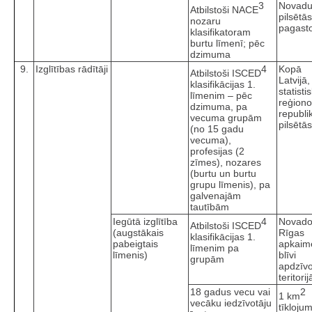
3
Novad
Atbilstoši NACE
pilsētā
nozaru
pagast
klasifikatoram
burtu līmenī; pēc
dzimuma
9.
Izglītības rādītāji
4
Kopā
Atbilstoši ISCED
Latvijā,
klasifikācijas 1.
statisti
līmenim – pēc
reģiono
dzimuma, pa
republi
vecuma grupām
pilsētās
(no 15 gadu
vecuma),
profesijas (2
zīmes), nozares
(burtu un burtu
grupu līmenis), pa
galvenajām
tautībām
Iegūtā izglītība
4
Novado
Atbilstoši ISCED
(augstākais
Rīgas
klasifikācijas 1.
pabeigtais
apkaim
līmenim pa
līmenis)
blīvi
grupām
apdzīv
teritorij
18 gadus vecu vai
2
1 km
vecāku iedzīvotāju
tīkloju