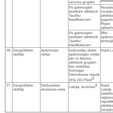
pilsētās
vecuma grupām
Pa galvenajām
Novado
tautībām atbilstoši
novadu
Tautību
pilsētā
klasifikatoram
pagast
Rīgas
apkaim
Pa galvenajām
Blīvi
tautībām atbilstoši
apdzīv
Tautību
teritorij
klasifikatoram
36.
Ģeogrāfiskie
Apdzīvotas
Iedzīvotāju skaits
Kopā La
rādītāji
vietas
apdzīvotajās vietās
pēc to lieluma
atbilstoši grupām,
kas noteiktas
Komisijas
Īstenošanas regulā
9
(ES)
2017/543
37.
Ģeogrāfiskie
Darbavietas
9
Kopā
Latvija, ārzemes
rādītāji
atrašanās vieta
Latvijā,
statisti
reģiono
republi
pilsētā
novado