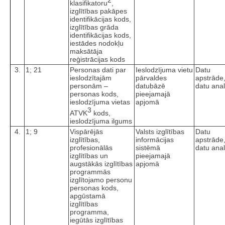
klasifikatoru
,
izglītības pakāpes
identifikācijas kods,
izglītības grāda
identifikācijas kods,
iestādes nodokļu
maksātāja
reģistrācijas kods
3.
1; 21
Personas dati par
Ieslodzījuma vietu
Datu
ieslodzītajām
pārvaldes
apstrāde
personām –
datubāzē
datu anal
personas kods,
pieejamajā
ieslodzījuma vietas
apjomā
3
ATVK
kods,
ieslodzījuma ilgums
4.
1; 9
Vispārējās
Valsts izglītības
Datu
izglītības,
informācijas
apstrāde
profesionālās
sistēmā
datu anal
izglītības un
pieejamajā
augstākās izglītības
apjomā
programmās
izglītojamo personu
personas kods,
apgūstamā
izglītības
programma,
iegūtās izglītības