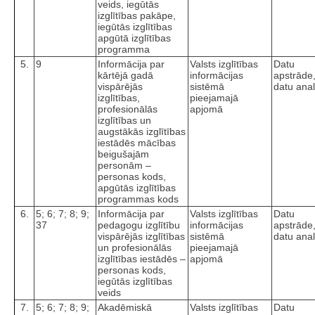
veids, iegūtās
izglītības pakāpe,
iegūtās izglītības
apgūtā izglītības
programma
5.
9
Informācija par
Valsts izglītības
Datu
kārtējā gadā
informācijas
apstrāde
vispārējās
sistēmā
datu anal
izglītības,
pieejamajā
profesionālās
apjomā
izglītības un
augstākās izglītības
iestādēs mācības
beigušajām
personām –
personas kods,
apgūtās izglītības
programmas kods
6.
5; 6; 7; 8; 9;
Informācija par
Valsts izglītības
Datu
37
pedagogu izglītību
informācijas
apstrāde
vispārējās izglītības
sistēmā
datu anal
un profesionālās
pieejamajā
izglītības iestādēs –
apjomā
personas kods,
iegūtās izglītības
veids
7.
5; 6; 7; 8; 9;
Akadēmiskā
Valsts izglītības
Datu