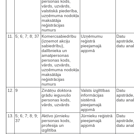
personas kods,
vārds, uzvārds,
valstiskā piederība,
uzņēmuma nodokļa
maksātāja
reģistrācijas
numurs
11.
5; 6; 7; 8; 37
Komercsabiedrību
Uzņēmumu
Datu
(izņemot akciju
reģistrā
apstrāde
sabiedrību),
pieejamajā
datu anal
dalībnieka un
apjomā
amatpersonas
personas kods,
vārds, uzvārds,
uzņēmuma nodokļa
maksātāja
reģistrācijas
numurs
12.
9
Zinātņu doktora
Valsts izglītības
Datu
grādu ieguvušo
informācijas
apstrāde
personas kods,
sistēmā
datu anal
vārds, uzvārds
pieejamajā
apjomā
13.
5; 6; 7; 8; 9;
Aktīvo jūrnieku
Jūrnieku reģistrā
Datu
37
personas kods,
pieejamajā
apstrāde
profesija un
apjomā
datu anal
izglītība