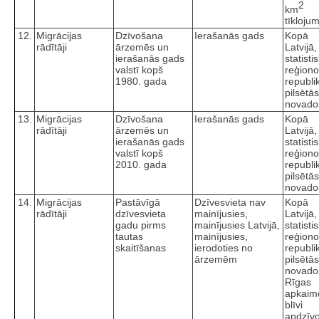
2
km
tīkloju
12.
Migrācijas
Dzīvošana
Ierašanās gads
Kopā
rādītāji
ārzemēs un
Latvijā,
ierašanās gads
statisti
valstī kopš
reģiono
1980. gada
republi
pilsētā
novado
13.
Migrācijas
Dzīvošana
Ierašanās gads
Kopā
rādītāji
ārzemēs un
Latvijā,
ierašanās gads
statisti
valstī kopš
reģiono
2010. gada
republi
pilsētā
novado
14.
Migrācijas
Pastāvīgā
Dzīvesvieta nav
Kopā
rādītāji
dzīvesvieta
mainījusies,
Latvijā,
gadu pirms
mainījusies Latvijā,
statisti
tautas
mainījusies,
reģiono
skaitīšanas
ierodoties no
republi
ārzemēm
pilsētā
novado
Rīgas
apkaim
blīvi
apdzīv