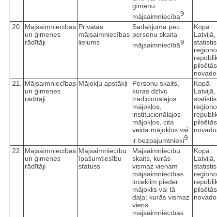
ģimeņu
9
mājsaimniecība
20.
Mājsaimniecības
Privātās
Sadalījumā pēc
Kopā
un ģimenes
mājsaimniecības
personu skaita
Latvijā,
rādītāji
lielums
9
statisti
mājsaimniecībā
reģiono
republi
pilsētā
novado
21.
Mājsaimniecības
Mājokļu apstākļi
Personu skaits,
Kopā
un ģimenes
kuras dzīvo
Latvijā,
rādītāji
tradicionālajos
statisti
mājokļos,
reģiono
institucionālajos
republi
mājokļos, cita
pilsētā
veida mājokļos vai
novado
9
ir bezpajumtnieki
22.
Mājsaimniecības
Mājsaimniecību
Mājsaimniecību
Kopā
un ģimenes
īpašumtiesību
skaits, kurās
Latvijā,
rādītāji
statuss
vismaz vienam
statisti
mājsaimniecības
reģiono
loceklim pieder
republi
mājoklis vai tā
pilsētā
daļa; kurās vismaz
novado
viens
mājsaimniecības