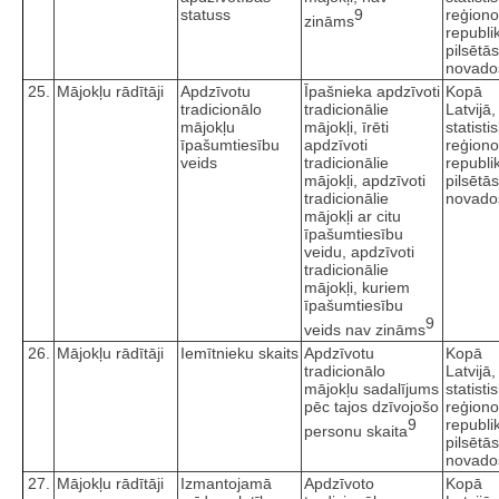
statuss
9
reģiono
zināms
republi
pilsētā
novado
25.
Mājokļu rādītāji
Apdzīvotu
Īpašnieka apdzīvoti
Kopā
tradicionālo
tradicionālie
Latvijā,
mājokļu
mājokļi, īrēti
statisti
īpašumtiesību
apdzīvoti
reģiono
veids
tradicionālie
republi
mājokļi, apdzīvoti
pilsētā
tradicionālie
novado
mājokļi ar citu
īpašumtiesību
veidu, apdzīvoti
tradicionālie
mājokļi, kuriem
īpašumtiesību
9
veids nav zināms
26.
Mājokļu rādītāji
Iemītnieku skaits
Apdzīvotu
Kopā
tradicionālo
Latvijā,
mājokļu sadalījums
statisti
pēc tajos dzīvojošo
reģiono
9
republi
personu skaita
pilsētā
novado
27.
Mājokļu rādītāji
Izmantojamā
Apdzīvoto
Kopā