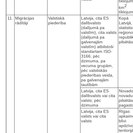
tīkloju
2
km
tīkloju
11.
Migrācijas
Valstiskā
Latvija, cita ES
Kopā
rādītāji
piederība
dalībvalsts
Latvijā,
(dalījumā pa
statisti
valstīm), cita valsts
reģiono
(dalījumā pa
republi
galvenajām
pilsētās
valstīm) atbilstoši
standartam ISO-
3166; pēc
dzimuma, pa
vecuma grupām,
pēc valstiskās
piederības veida,
pa galvenajām
tautībām
Latvija, cita ES
Novado
dalībvalsts vai cita
novadu
valsts; pēc
pilsētā
dzimuma
pagast
Latvija, cita ES
Rīgas
valsts vai cita
apkaim
valsts
blīvi
apdzīv
teritorij