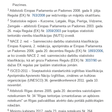
Piezīmes.
1
Atbilstoši Eiropas Parlamenta un Padomes 2008. gada 9. jūlija
Regulai (EK) Nr.
763/2008
par iedzīvotāju un mājokļu skaitīšanu.
2
Statistiskie reģioni – Kurzeme, Latgale, Rīga, Pierīga, Vidzeme,
Zemgale – atbilstoši Eiropas Parlamenta un Padomes 2003. gada
26. maija Regulai (EK) Nr.
1059/2003
par kopējas statistiski
teritoriālo vienību klasifikācijas (NUTS) izveidi.
3
NACE 2. red. – Saimniecisko darbību statistiskā klasifikācija
Eiropas Kopienā, 2. redakcija, apstiprināta ar Eiropas Parlamenta
un Padomes 2006. gada 20. decembra Regulu (EK) Nr.
1893/2006
,
ar ko izveido NACE 2. red. saimniecisko darbību statistisko
klasifikāciju, kā arī groza Padomes Regulu (EEK) Nr.
3037/90
un
dažas EK regulas par īpašām statistikas jomām.
4
ISCED-2011 – Starptautiskā standartizētā izglītības klasifikācija.
Apstiprināta Apvienoto Nāciju Izglītības, zinātnes un kultūras
organizācijas (UNESCO) 36. ģenerālkonferencē 2011. gada 10.
novembrī.
5
Atbilstoši Rīgas domes 2005. gada 20. decembra saistošajiem
noteikumiem Nr. 34 "Rīgas teritorijas izmantošanas un apbūves
noteikumi" un Rīgas pašvaldības atvērto datu portālā publicētajām
robežām.
6
Ministru kabineta 2017. gada 23. maija noteikumi Nr. 264