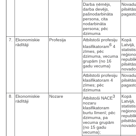
Darba ņēmējs,
Novad
darba devējs,
pilsētā
pašnodarbināta
pagast
persona, cita
nodarbināta
persona; pēc
dzimuma
7.
Ekonomiskie
Profesija
Atbilstoši profesiju
Kopā
rādītāji
6
Latvijā,
klasifikatoram
4
statisti
zīmes, pēc
reģiono
dzimuma, vecuma
republi
grupām (no 16
pilsētā
gadu vecuma)
novado
Atbilstoši profesiju
Novad
klasifikatoram 4
pilsētā
zīmes; pēc
pagast
dzimuma
8.
Ekonomiskie
Nozare
3
Kopā
Atbilstoši NACE
rādītāji
Latvijā,
nozaru
statisti
klasifikatoram
reģiono
burtu līmenī; pēc
republi
dzimuma, pa
pilsētā
vecuma grupām
novado
(no 15 gadu
vecuma);