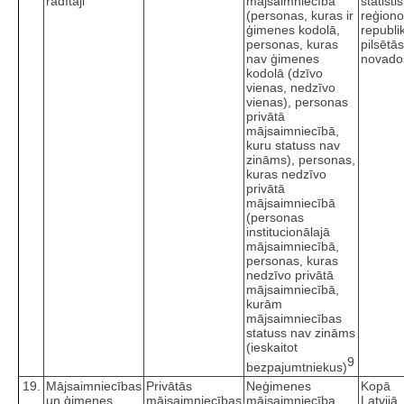
rādītāji
mājsaimniecībā
statisti
(personas, kuras ir
reģiono
ģimenes kodolā,
republi
personas, kuras
pilsētā
nav ģimenes
novado
kodolā (dzīvo
vienas, nedzīvo
vienas), personas
privātā
mājsaimniecībā,
kuru statuss nav
zināms), personas,
kuras nedzīvo
privātā
mājsaimniecībā
(personas
institucionālajā
mājsaimniecībā,
personas, kuras
nedzīvo privātā
mājsaimniecībā,
kurām
mājsaimniecības
statuss nav zināms
(ieskaitot
9
bezpajumtniekus)
19.
Mājsaimniecības
Privātās
Neģimenes
Kopā
un ģimenes
mājsaimniecības
mājsaimniecība
Latvijā,