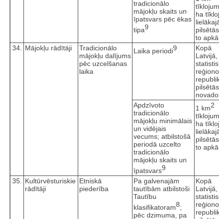
tradicionālo
tīkloju
mājokļu skaits un
ha tīkl
īpatsvars pēc ēkas
lielākaj
9
tipa
pilsētā
to apkā
34.
Mājokļu rādītāji
Tradicionālo
9
Kopā
Laika periodi
mājokļu dalījums
Latvijā,
pēc uzcelšanas
statisti
laika
reģiono
republi
pilsētā
novado
Apdzīvoto
2
1 km
tradicionālo
tīkloju
mājokļu minimālais
ha tīkl
un vidējais
lielākaj
vecums; atbilstošā
pilsētā
periodā uzcelto
to apkā
tradicionālo
mājokļu skaits un
9
īpatsvars
35.
Kultūrvēsturiskie
Etniskā
Pa galvenajām
Kopā
rādītāji
piederība
tautībām atbilstoši
Latvijā,
Tautību
statisti
8
reģiono
klasifikatoram
;
republi
pēc dzimuma, pa