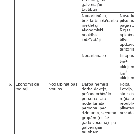
galvenajām
tautībām
Nodarbinātie,
Novad
bezdarbnieki/darba
pilsētā
meklētāji,
pagast
ekonomiski
Rīgas
neaktīvie
apkaim
iedzīvotāji
blīvi
apdzīv
teritorij
Nodarbinātie
Eiropas
2
km
tīkloju
2
km
tīkloju
6.
Ekonomiskie
Nodarbinātības
Darba ņēmējs,
Kopā
rādītāji
statuss
darba devējs,
Latvijā,
pašnodarbināta
statisti
persona, cita
reģiono
nodarbināta
republi
persona; pēc
pilsētā
dzimuma, vecuma
novado
grupām (no 15
gadu vecuma), pa
galvenajām
tautībām