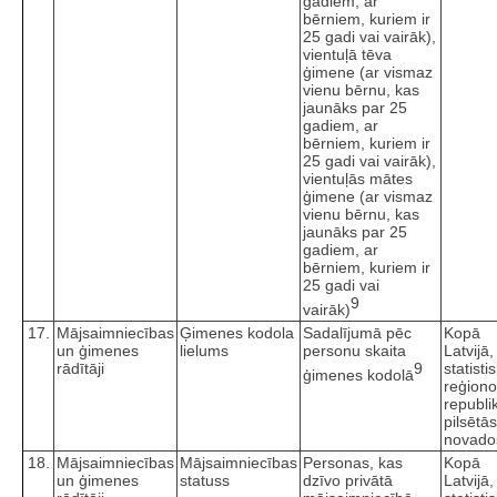
gadiem, ar
bērniem, kuriem ir
25 gadi vai vairāk),
vientuļā tēva
ģimene (ar vismaz
vienu bērnu, kas
jaunāks par 25
gadiem, ar
bērniem, kuriem ir
25 gadi vai vairāk),
vientuļās mātes
ģimene (ar vismaz
vienu bērnu, kas
jaunāks par 25
gadiem, ar
bērniem, kuriem ir
25 gadi vai
9
vairāk)
17.
Mājsaimniecības
Ģimenes kodola
Sadalījumā pēc
Kopā
un ģimenes
lielums
personu skaita
Latvijā,
rādītāji
9
statisti
ģimenes kodolā
reģiono
republi
pilsētā
novado
18.
Mājsaimniecības
Mājsaimniecības
Personas, kas
Kopā
un ģimenes
statuss
dzīvo privātā
Latvijā,