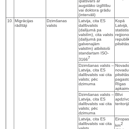
īpatsvars ar
augstāko izglītību
vai doktora grādu
(intervāli)
10.
Migrācijas
Dzimšanas
Latvija, cita ES
Kopā
rādītāji
valsts
dalībvalsts
Latvijā,
(dalījumā pa
statisti
valstīm), cita valsts
reģiono
(dalījumā pa
republi
galvenajām
pilsētās
valstīm) atbilstoši
standartam ISO-
7
3166
Dzimšanas valsts –
Novado
Latvija, cita ES
novadu
dalībvalsts vai cita
pilsētā
valsts; pēc
pagast
dzimuma
Rīgas
apkaim
Dzimšanas valsts –
Blīvi
Latvija, cita ES
apdzīv
dalībvalsts vai cita
teritorij
valsts; pēc
dzimuma
Latvija, cita ES
Eiropas
dalībvalsts vai cita
2
km
valsts