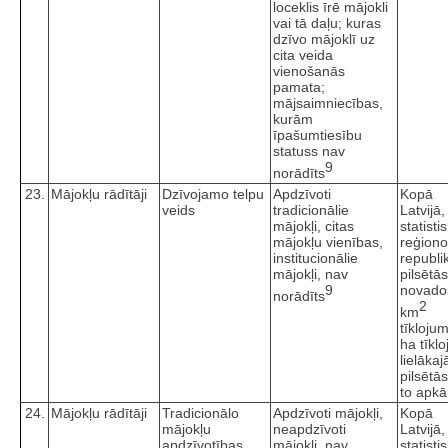
loceklis īrē mājokli
vai tā daļu; kuras
dzīvo mājoklī uz
cita veida
vienošanās
pamata;
mājsaimniecības,
kurām
īpašumtiesību
statuss nav
9
norādīts
23.
Mājokļu rādītāji
Dzīvojamo telpu
Apdzīvoti
Kopā
veids
tradicionālie
Latvijā,
mājokļi, citas
statisti
mājokļu vienības,
reģiono
institucionālie
republi
mājokļi, nav
pilsētā
9
novado
norādīts
2
km
tīkloju
ha tīkl
lielākaj
pilsētā
to apkā
24.
Mājokļu rādītāji
Tradicionālo
Apdzīvoti mājokļi,
Kopā
mājokļu
neapdzīvoti
Latvijā,
apdzīvotības
mājokļi, nav
statisti