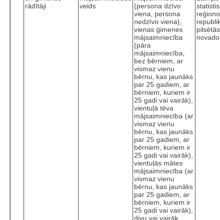
rādītāji
veids
(persona dzīvo
statisti
viena, persona
reģiono
nedzīvo viena),
republi
vienas ģimenes
pilsētā
mājsaimniecība
novado
(pāra
mājsaimniecība,
bez bērniem, ar
vismaz vienu
bērnu, kas jaunāks
par 25 gadiem, ar
bērniem, kuriem ir
25 gadi vai vairāk),
vientuļā tēva
mājsaimniecība (ar
vismaz vienu
bērnu, kas jaunāks
par 25 gadiem, ar
bērniem, kuriem ir
25 gadi vai vairāk),
vientuļās mātes
mājsaimniecība (ar
vismaz vienu
bērnu, kas jaunāks
par 25 gadiem, ar
bērniem, kuriem ir
25 gadi vai vairāk),
divu vai vairāk