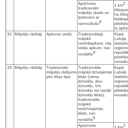
Apdzīvoto
2
1 km
tradicionālo
tīkloju
mājokļu skaits un
ha tīkl
īpatsvars ar
lielākaj
9
vannu/dušu
pilsētā
to apkā
32.
Mājokļu rādītāji
Apkures veids
Tradicionālajā
Kopā
mājoklī
Latvijā,
centrālapkure; cita
statisti
veida apkure; nav
reģiono
9
republi
norādīts
pilsētā
novado
33.
Mājokļu rādītāji
Tradicionālo
Tradicionālie
Kopā
mājokļu dalījums
mājokļi dzīvojamās
Latvijā,
pēc ēkas tipa
ēkās (viena
statisti
dzīvokļa, divu
reģiono
dzīvokļu, trīs
republi
dzīvokļu vai vairāk
pilsētā
dzīvokļu ēkās);
novado
tradicionālie
mājokļi
nedzīvojamās
ēkās; nav
9
norādīts
Apdzīvoto
2
1 km