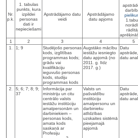
1. tabulas
apstrād
punkts, kura
darbīb
Nr.
izpildei
Apstrādājamo datu
Apstrādājamo
pielik
p.k.
personas
veidi
datu apjoms
1.tabu
dati ir
norādī
nepieciešami
rādītā
aprēķinā
1
2
3
4
5
1.
1; 9
Studējošo personas
Augstāko mācību
Datu
kods, izglītības
iestāžu iesniegto
apstrāde
programmas kods;
datu apjomā (no
datu anal
grādu vai
2011. g. līdz
kvalifikāciju
2017. g.)
ieguvušo personas
kods, studiju
programmas kods
2.
5; 6; 7; 8; 9;
Informācija par
Valsts un
Datu
37
ministriju un citu
pašvaldību
apstrāde
centrālo valsts
institūciju
datu anal
iestāžu institūciju
amatpersonu un
amatpersonām un
darbinieku
darbiniekiem –
atlīdzības
personas kods,
uzskaites sistēmā
amata kods
pieejamajā
saskaņā ar
apjomā
Profesiju
2