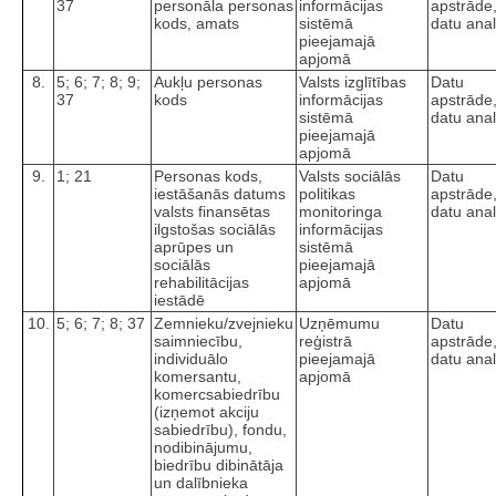
37
personāla personas
informācijas
apstrāde
kods, amats
sistēmā
datu anal
pieejamajā
apjomā
8.
5; 6; 7; 8; 9;
Aukļu personas
Valsts izglītības
Datu
37
kods
informācijas
apstrāde
sistēmā
datu anal
pieejamajā
apjomā
9.
1; 21
Personas kods,
Valsts sociālās
Datu
iestāšanās datums
politikas
apstrāde
valsts finansētas
monitoringa
datu anal
ilgstošas sociālās
informācijas
aprūpes un
sistēmā
sociālās
pieejamajā
rehabilitācijas
apjomā
iestādē
10.
5; 6; 7; 8; 37
Zemnieku/zvejnieku
Uzņēmumu
Datu
saimniecību,
reģistrā
apstrāde
individuālo
pieejamajā
datu anal
komersantu,
apjomā
komercsabiedrību
(izņemot akciju
sabiedrību), fondu,
nodibinājumu,
biedrību dibinātāja
un dalībnieka