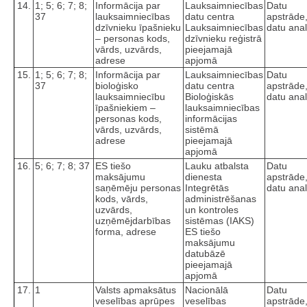
14.
1; 5; 6; 7; 8;
Informācija par
Lauksaimniecības
Datu
37
lauksaimniecības
datu centra
apstrāde
dzīvnieku īpašnieku
Lauksaimniecības
datu anal
– personas kods,
dzīvnieku reģistrā
vārds, uzvārds,
pieejamajā
adrese
apjomā
15.
1; 5; 6; 7; 8;
Informācija par
Lauksaimniecības
Datu
37
bioloģisko
datu centra
apstrāde
lauksaimniecību
Bioloģiskās
datu anal
īpašniekiem –
lauksaimniecības
personas kods,
informācijas
vārds, uzvārds,
sistēmā
adrese
pieejamajā
apjomā
16.
5; 6; 7; 8; 37
ES tiešo
Lauku atbalsta
Datu
maksājumu
dienesta
apstrāde
saņēmēju personas
Integrētās
datu anal
kods, vārds,
administrēšanas
uzvārds,
un kontroles
uzņēmējdarbības
sistēmas (IAKS)
forma, adrese
ES tiešo
maksājumu
datubāzē
pieejamajā
apjomā
17.
1
Valsts apmaksātus
Nacionālā
Datu
veselības aprūpes
veselības
apstrāde