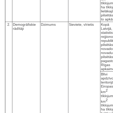
tīkloju
ha tīkl
lielākaj
pilsētā
to apkā
2.
Demogrāfiskie
Dzimums
Sieviete, vīrietis
Kopā
rādītāji
Latvijā,
statisti
reģiono
republi
pilsētā
novado
novadu
pilsētā
pagast
Rīgas
apkaim
Blīvi
apdzīv
teritorij
Eiropas
2
km
tīkloju
2
km
tīkloju
ha tīkl