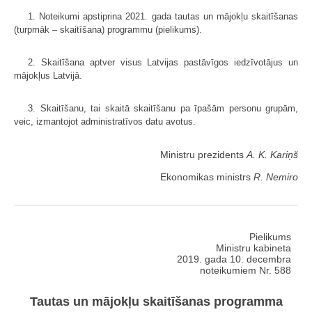
1. Noteikumi apstiprina 2021. gada tautas un mājokļu skaitīšanas
(turpmāk – skaitīšana) programmu (pielikums).
2. Skaitīšana aptver visus Latvijas pastāvīgos iedzīvotājus un
mājokļus Latvijā.
3. Skaitīšanu, tai skaitā skaitīšanu pa īpašām personu grupām,
veic, izmantojot administratīvos datu avotus.
Ministru prezidents
A. K. Kariņš
Ekonomikas ministrs
R. Nemiro
Pielikums
Ministru kabineta
2019. gada 10. decembra
noteikumiem Nr. 588
Tautas un mājokļu skaitīšanas programma