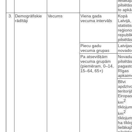
lielākaj
pilsētā
to apkā
3.
Demogrāfiskie
Vecums
Viena gada
Kopā
rādītāji
vecuma intervāls
Latvijā,
statisti
reģiono
republi
pilsētās
Piecu gadu
Latvijas
vecuma grupas
novado
Pa atsevišķām
Novad
vecuma grupām
pilsētā
(piemēram, 0–14,
pagast
15–64, 65+)
Rīgas
apkaim
Blīvi
apdzīv
teritorij
Eiropas
2
km
tīkloju
2
km
tīkloju
ha tīkl
lielākaj