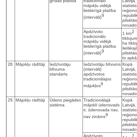
grīdas platība
tradicionālo
Latvijā,
mājokļu vidējā
statisti
lietderīgā platība
reģiono
9
republi
(intervāli)
pilsētā
novado
Apdzīvoto
2
1 km
tradicionālo
tīkloju
mājokļu vidējā
ha tīkl
lietderīgā platība
lielākaj
9
(intervāli)
pilsētā
to apkā
28.
Mājokļu rādītāji
Iedzīvotāju
Iedzīvotāju blīvums
Kopā
blīvuma
(intervāli)
Latvijā,
standarts
apdzīvotos
statisti
tradicionālajos
reģiono
9
republi
mājokļos
pilsētā
novado
29.
Mājokļu rādītāji
Ūdens piegādes
Tradicionālajā
Kopā
sistēma
mājoklī ūdensvads
Latvijā,
ir, ūdensvada nav,
statisti
9
reģiono
nav zināms
republi
pilsētā
novado
Apdzīvoto
2