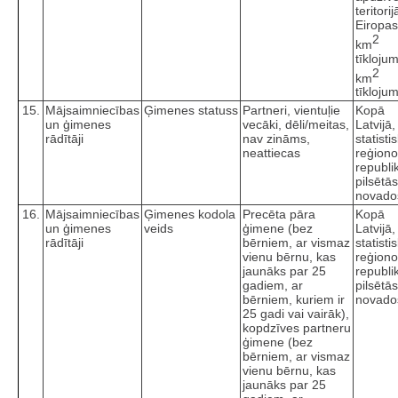
teritorij
Eiropas
2
km
tīkloju
2
km
tīkloju
15.
Mājsaimniecības
Ģimenes statuss
Partneri, vientuļie
Kopā
un ģimenes
vecāki, dēli/meitas,
Latvijā,
rādītāji
nav zināms,
statisti
neattiecas
reģiono
republi
pilsētā
novado
16.
Mājsaimniecības
Ģimenes kodola
Precēta pāra
Kopā
un ģimenes
veids
ģimene (bez
Latvijā,
rādītāji
bērniem, ar vismaz
statisti
vienu bērnu, kas
reģiono
jaunāks par 25
republi
gadiem, ar
pilsētā
bērniem, kuriem ir
novado
25 gadi vai vairāk),
kopdzīves partneru
ģimene (bez
bērniem, ar vismaz
vienu bērnu, kas
jaunāks par 25