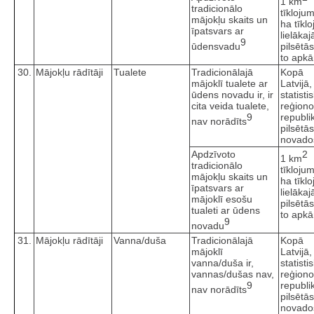
1 km
tradicionālo
tīkloju
mājokļu skaits un
ha tīkl
īpatsvars ar
lielākaj
9
ūdensvadu
pilsētā
to apkā
30.
Mājokļu rādītāji
Tualete
Tradicionālajā
Kopā
mājoklī tualete ar
Latvijā,
ūdens novadu ir, ir
statisti
cita veida tualete,
reģiono
9
republi
nav norādīts
pilsētā
novado
Apdzīvoto
2
1 km
tradicionālo
tīkloju
mājokļu skaits un
ha tīkl
īpatsvars ar
lielākaj
mājoklī esošu
pilsētā
tualeti ar ūdens
to apkā
9
novadu
31.
Mājokļu rādītāji
Vanna/duša
Tradicionālajā
Kopā
mājoklī
Latvijā,
vanna/duša ir,
statisti
vannas/dušas nav,
reģiono
9
republi
nav norādīts
pilsētā
novado