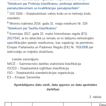
"
Noteikumi par Profesiju klasifikatoru, profesijai atbilstošiem
pamatuzdevumiem un kvalifikācijas pamatprasībām
".
7
ISO 3166 – Starptautiskais valstu kodu un to teritoriju kodu
standarts.
8
Ministru kabineta 2016. gada 31. maija noteikumi Nr. 329
"
Noteikumi par Tautību klasifikatoru
".
9
Komisijas 2017. gada 22. marta Īstenošanas regula (ES)
2017/543
, ar ko attiecībā uz tematu un to dalījumu tehniskajām
specifikācijām paredz noteikumus, kas vajadzīgi, lai piemērotu
Eiropas Parlamenta un Padomes Regulu (EK) Nr.
763/2008
par
iedzīvotāju un mājokļu skaitīšanu.
Lietotie saīsinājumi.
NACE – Saimniecisko darbību statistiskā klasifikācija
ISCED – Starptautiskā izglītības klasifikācija
ISO – Starptautiskā standartizācijas organizācija
ES – Eiropas Savienība
Apstrādājamo datu veidi, datu apjoms un datu apstrādes
darbības
2. tabula
Dat