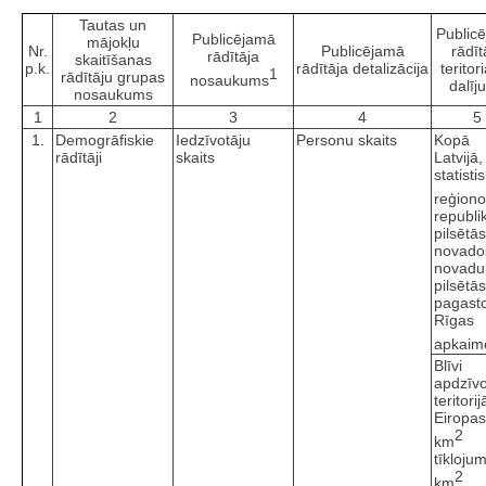
Tautas un
Public
Publicējamā
mājokļu
Nr.
Publicējamā
rādīt
rādītāja
skaitīšanas
p.k.
rādītāja detalizācija
teritori
1
rādītāju grupas
nosaukums
dalīj
nosaukums
1
2
3
4
5
1.
Demogrāfiskie
Iedzīvotāju
Personu skaits
Kopā
rādītāji
skaits
Latvijā,
statisti
reģion
republi
pilsētā
novado
novadu
pilsētā
pagast
Rīgas
apkaim
Blīvi
apdzīv
teritorij
Eiropas
2
km
tīkloju
2
km