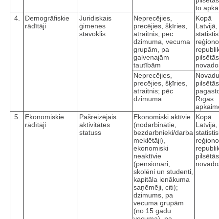
pilsētā
to apkā
4.
Demogrāfiskie
Juridiskais
Neprecējies,
Kopā
rādītāji
ģimenes
precējies, šķīries,
Latvijā,
stāvoklis
atraitnis; pēc
statisti
dzimuma, vecuma
reģiono
grupām, pa
republi
galvenajām
pilsētā
tautībām
novado
Neprecējies,
Novad
precējies, šķīries,
pilsētā
atraitnis; pēc
pagast
dzimuma
Rīgas
apkaim
5.
Ekonomiskie
Pašreizējais
Ekonomiski aktīvie
Kopā
rādītāji
aktivitātes
(nodarbinātie,
Latvijā,
statuss
bezdarbnieki/darba
statisti
meklētāji),
reģiono
ekonomiski
republi
neaktīvie
pilsētā
(pensionāri,
novado
skolēni un studenti,
kapitāla ienākuma
saņēmēji, citi);
dzimums, pa
vecuma grupām
(no 15 gadu
vecuma), pa