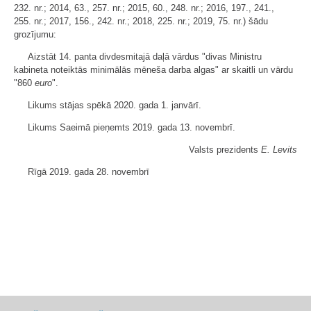
232. nr.; 2014, 63., 257. nr.; 2015, 60., 248. nr.; 2016, 197., 241.,
255. nr.; 2017, 156., 242. nr.; 2018, 225. nr.; 2019, 75. nr.) šādu
grozījumu:
Aizstāt 14. panta divdesmitajā daļā vārdus "divas Ministru
kabineta noteiktās minimālās mēneša darba algas" ar skaitli un vārdu
"860
euro
".
Likums stājas spēkā 2020. gada 1. janvārī.
Likums Saeimā pieņemts 2019. gada 13. novembrī.
Valsts prezidents
E. Levits
Rīgā 2019. gada 28. novembrī