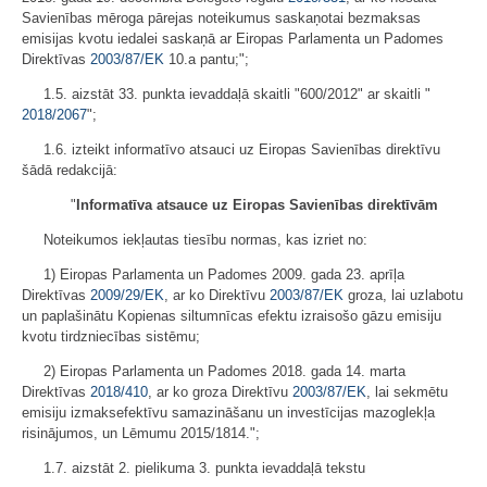
Savienības mēroga pārejas noteikumus saskaņotai bezmaksas
emisijas kvotu iedalei saskaņā ar Eiropas Parlamenta un Padomes
Direktīvas
2003/87/EK
10.a pantu;";
1.5. aizstāt 33. punkta ievaddaļā skaitli "600/2012" ar skaitli "
2018/2067
";
1.6. izteikt informatīvo atsauci uz Eiropas Savienības direktīvu
šādā redakcijā:
"
Informatīva atsauce uz Eiropas Savienības direktīvām
Noteikumos iekļautas tiesību normas, kas izriet no:
1) Eiropas Parlamenta un Padomes 2009. gada 23. aprīļa
Direktīvas
2009/29/EK
, ar ko Direktīvu
2003/87/EK
groza, lai uzlabotu
un paplašinātu Kopienas siltumnīcas efektu izraisošo gāzu emisiju
kvotu tirdzniecības sistēmu;
2) Eiropas Parlamenta un Padomes 2018. gada 14. marta
Direktīvas
2018/410
, ar ko groza Direktīvu
2003/87/EK
, lai sekmētu
emisiju izmaksefektīvu samazināšanu un investīcijas mazoglekļa
risinājumos, un Lēmumu 2015/1814.";
1.7. aizstāt 2. pielikuma 3. punkta ievaddaļā tekstu