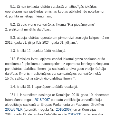
8.1. tā nav iekļauta iekārtu sarakstā un attiecīgās iekārtas
operatoram nav piešķirtas emisijas kvotas atbilstoši šo noteikumu
4. punktā minētajam lēmumam;
8.2. tā veic vienu vai vairākas likuma "Par piesārņojumu"
2. pielikumā minētās darbības;
8.3. atļauja iekārtas operatoram pirmo reizi izsniegta laikposmā no
2019. gada 31. jūlija līdz 2024. gada 31. jūlijam.";
1.3. izteikt 12. punktu šādā redakcijā:
"12. Emisijas kvotu apjomu esošai iekārtai groza saskaņā ar šo
noteikumu 2. pielikumu, pamatojoties uz operatora iesniegto ziņojumu
par iekārtas darbības līmeni, ja saskaņā ar divu gadu vidējo rādītāju
darbības līmenis ir palielinājies vai samazinājies par vairāk nekā
15 %, salīdzinot ar sākotnējo darbības līmeni.";
1.4. izteikt 31.1. apakšpunktu šādā redakcijā:
"31.1. ir akreditēts saskaņā ar Komisijas 2018. gada 19. decembra
Īstenošanas regulu
2018/2067
par datu verifikāciju un verificētāju
akreditāciju saskaņā ar Eiropas Parlamenta un Padomes Direktīvu
2003/87/EK
(turpmāk - regula Nr.
2018/2067
) un ar Komisijas
2018. gada 19. decembra Deleģēto regulu
2019/331
, ar ko nosaka