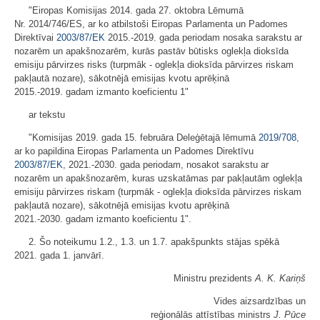
"Eiropas Komisijas 2014. gada 27. oktobra Lēmumā
Nr. 2014/746/ES, ar ko atbilstoši Eiropas Parlamenta un Padomes
Direktīvai
2003/87/EK
2015.-2019. gada periodam nosaka sarakstu ar
nozarēm un apakšnozarēm, kurās pastāv būtisks oglekļa dioksīda
emisiju pārvirzes risks (turpmāk - oglekļa dioksīda pārvirzes riskam
pakļautā nozare), sākotnējā emisijas kvotu aprēķinā
2015.-2019. gadam izmanto koeficientu 1"
ar tekstu
"Komisijas 2019. gada 15. februāra Deleģētajā lēmumā
2019/708
,
ar ko papildina Eiropas Parlamenta un Padomes Direktīvu
2003/87/EK
, 2021.-2030. gada periodam, nosakot sarakstu ar
nozarēm un apakšnozarēm, kuras uzskatāmas par pakļautām oglekļa
emisiju pārvirzes riskam (turpmāk - oglekļa dioksīda pārvirzes riskam
pakļautā nozare), sākotnējā emisijas kvotu aprēķinā
2021.-2030. gadam izmanto koeficientu 1".
2. Šo noteikumu 1.2., 1.3. un 1.7. apakšpunkts stājas spēkā
2021. gada 1. janvārī.
Ministru prezidents
A. K. Kariņš
Vides aizsardzības un
reģionālās attīstības ministrs
J. Pūce