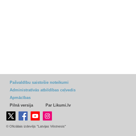
Pašvaldību saistošie noteikumi
Administratīvās atbildības ceļvedis
Apmācības
Pilnā versija
Par Likumi.lv
© Oficiālais izdevējs "Latvijas Vēstnesis"