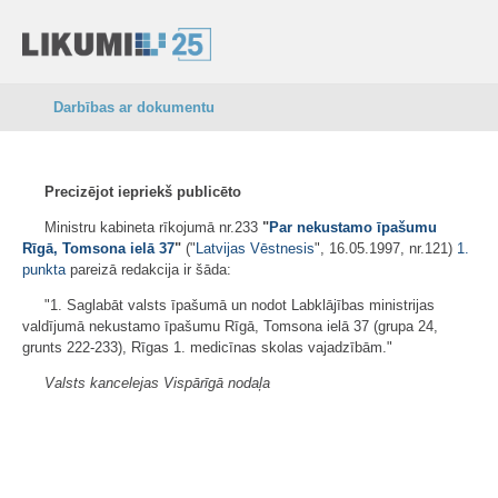
Darbības ar dokumentu
Precizējot iepriekš publicēto
Ministru kabineta rīkojumā nr.233
"
Par nekustamo īpašumu
Rīgā, Tomsona ielā 37
"
("
Latvijas Vēstnesis
", 16.05.1997, nr.121)
1.
punkta
pareizā redakcija ir šāda:
"1. Saglabāt valsts īpašumā un nodot Labklājības ministrijas
valdījumā nekustamo īpašumu Rīgā, Tomsona ielā 37 (grupa 24,
grunts 222-233), Rīgas 1. medicīnas skolas vajadzībām."
Valsts kancelejas Vispārīgā nodaļa