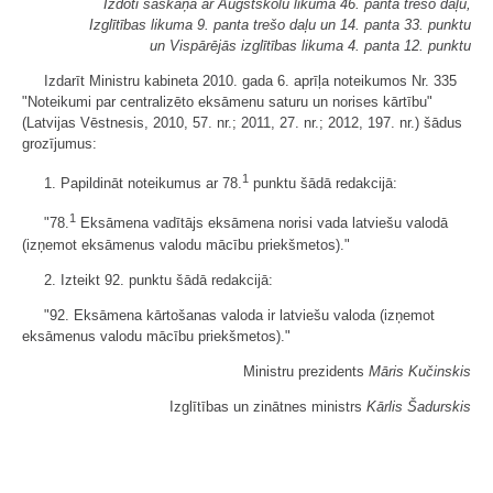
Izdoti saskaņā ar Augstskolu likuma 46. panta trešo daļu,
Izglītības likuma 9. panta trešo daļu un 14. panta 33. punktu
un Vispārējās izglītības likuma 4. panta 12. punktu
Izdarīt Ministru kabineta 2010. gada 6. aprīļa noteikumos Nr. 335
"Noteikumi par centralizēto eksāmenu saturu un norises kārtību"
(Latvijas Vēstnesis, 2010, 57. nr.; 2011, 27. nr.; 2012, 197. nr.) šādus
grozījumus:
1
1. Papildināt noteikumus ar 78.
punktu šādā redakcijā:
1
"78.
Eksāmena vadītājs eksāmena norisi vada latviešu valodā
(izņemot eksāmenus valodu mācību priekšmetos)."
2. Izteikt 92. punktu šādā redakcijā:
"92. Eksāmena kārtošanas valoda ir latviešu valoda (izņemot
eksāmenus valodu mācību priekšmetos)."
Ministru prezidents
Māris Kučinskis
Izglītības un zinātnes ministrs
Kārlis Šadurskis