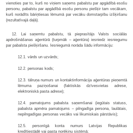
vienoties par to, kurš no viņiem saņems pabalstu par apgādībā esošu
personu, pabalstu par apgādībā esošu personu piešķir tam vecākam,
kurš norādīts bāriņtiesas lēmumā par vecāku domstarpību izšķiršanu
(rezultatīvajā daļā).
12. Lai saņemtu pabalstu, tā pieprasītājs Valsts sociālās
apdrošināšanas aģentūrā (turpmāk – aģentūra) iesniedz iesniegumu
par pabalsta piešķiršanu. Iesniegumā norāda šādu informāciju:
12.1. vārds un uzvārds;
12.2. personas kods;
12.3. tālruņa numurs un kontaktinformācija aģentūras pieņemtā
lēmuma paziņošanai (faktiskās dzīvesvietas adrese,
elektroniskā pasta adrese);
12.4. pamatojums pabalsta saņemšanai (iegūtais statuss,
pabalsta apmēra pamatojums – pilngadīga persona, laulātais,
nepilngadīgas personas vecāks vai likumiskais pārstāvis);
12.5. personīgā konta numurs Latvijas Republikas
kredītiestādē vai pasta norēķinu sistēmā;