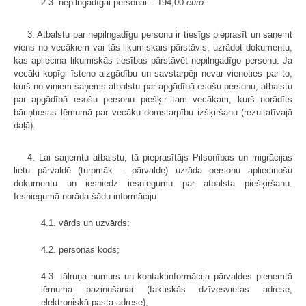
2.3. nepilngadīgai personai – 194,00
euro
.
3. Atbalstu par nepilngadīgu personu ir tiesīgs pieprasīt un saņemt
viens no vecākiem vai tās likumiskais pārstāvis, uzrādot dokumentu,
kas apliecina likumiskās tiesības pārstāvēt nepilngadīgo personu. Ja
vecāki kopīgi īsteno aizgādību un savstarpēji nevar vienoties par to,
kurš no viņiem saņems atbalstu par apgādībā esošu personu, atbalstu
par apgādībā esošu personu piešķir tam vecākam, kurš norādīts
bāriņtiesas lēmumā par vecāku domstarpību izšķiršanu (rezultatīvajā
daļā).
4. Lai saņemtu atbalstu, tā pieprasītājs Pilsonības un migrācijas
lietu pārvaldē (turpmāk – pārvalde) uzrāda personu apliecinošu
dokumentu un iesniedz iesniegumu par atbalsta piešķiršanu.
Iesniegumā norāda šādu informāciju:
4.1. vārds un uzvārds;
4.2. personas kods;
4.3. tālruņa numurs un kontaktinformācija pārvaldes pieņemtā
lēmuma paziņošanai (faktiskās dzīvesvietas adrese,
elektroniskā pasta adrese);