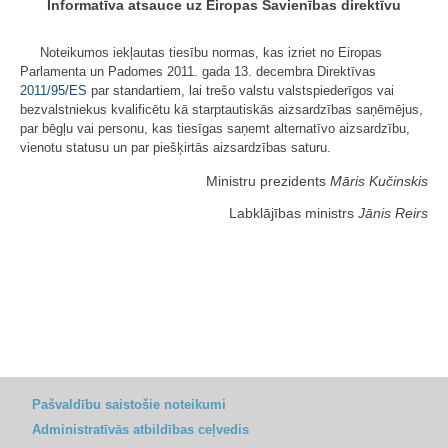
Informatīva atsauce uz Eiropas Savienības direktīvu
Noteikumos iekļautas tiesību normas, kas izriet no Eiropas
Parlamenta un Padomes 2011. gada 13. decembra Direktīvas
2011/95/ES
par standartiem, lai trešo valstu valstspiederīgos vai
bezvalstniekus kvalificētu kā starptautiskās aizsardzības saņēmējus,
par bēgļu vai personu, kas tiesīgas saņemt alternatīvo aizsardzību,
vienotu statusu un par piešķirtās aizsardzības saturu.
Ministru prezidents
Māris Kučinskis
Labklājības ministrs
Jānis Reirs
Pašvaldību saistošie noteikumi
Administratīvās atbildības ceļvedis