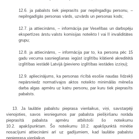
12.6. ja pabalsts tiek pieprasīts par nepilngadīgu personu, –
nepilngadīgās personas vārds, uzvārds un personas kods;
12.7. ja attiecināms, – informācija par Veselības un darbspēju
ekspertīzes ārstu valsts komisijas noteikto I vai II invaliditātes
grupu;
12.8. ja attiecināms, – informācija par to, ka persona pēc 15
gadu vecuma sasniegšanas iegūst izglītību klātienē akreditētā
izglītības iestādē Latvijā (pievieno izglītības iestādes izziņu);
12.9. apliecinājums, ka personas rīcībā esošie naudas līdzekļi
nepārsniedz normatīvajos aktos noteikto minimālās mēneša
darba algas apmēru uz katru personu, par kuru tiek pieprasīts
pabalsts.
13. Ja laulātie pabalstu pieprasa vienlaikus, viņi, savstarpēji
vienojoties, savos iesniegumos par pabalsta piešķiršanu norāda
pieprasītā pabalsta apmēru atbilstoši šo noteikumu
10.2. apakšpunktam. Šo noteikumu 10.2. apakšpunktā minētie
nosacījumi attiecināmi arī uz gadījumiem, kad laulātie pabalstu
nepieprasa vienlaikus.