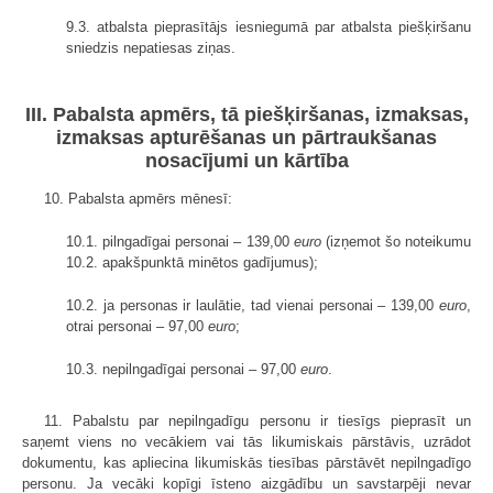
9.3. atbalsta pieprasītājs iesniegumā par atbalsta piešķiršanu
sniedzis nepatiesas ziņas.
III. Pabalsta apmērs, tā piešķiršanas, izmaksas,
izmaksas apturēšanas un pārtraukšanas
nosacījumi un kārtība
10. Pabalsta apmērs mēnesī:
10.1. pilngadīgai personai – 139,00
euro
(izņemot šo noteikumu
10.2. apakšpunktā minētos gadījumus);
10.2. ja personas ir laulātie, tad vienai personai – 139,00
euro
,
otrai personai – 97,00
euro
;
10.3. nepilngadīgai personai – 97,00
euro
.
11. Pabalstu par nepilngadīgu personu ir tiesīgs pieprasīt un
saņemt viens no vecākiem vai tās likumiskais pārstāvis, uzrādot
dokumentu, kas apliecina likumiskās tiesības pārstāvēt nepilngadīgo
personu. Ja vecāki kopīgi īsteno aizgādību un savstarpēji nevar