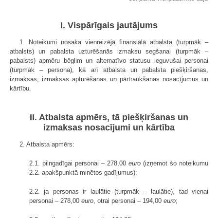
I. Vispārīgais jautājums
1. Noteikumi nosaka vienreizējā finansiālā atbalsta (turpmāk –
atbalsts) un pabalsta uzturēšanās izmaksu segšanai (turpmāk –
pabalsts) apmēru bēglim un alternatīvo statusu ieguvušai personai
(turpmāk – persona), kā arī atbalsta un pabalsta piešķiršanas,
izmaksas, izmaksas apturēšanas un pārtraukšanas nosacījumus un
kārtību.
II. Atbalsta apmērs, tā piešķiršanas un
izmaksas nosacījumi un kārtība
2. Atbalsta apmērs:
2.1. pilngadīgai personai – 278,00
euro
(izņemot šo noteikumu
2.2. apakšpunktā minētos gadījumus);
2.2. ja personas ir laulātie (turpmāk – laulātie), tad vienai
personai – 278,00
euro
, otrai personai – 194,00
euro
;