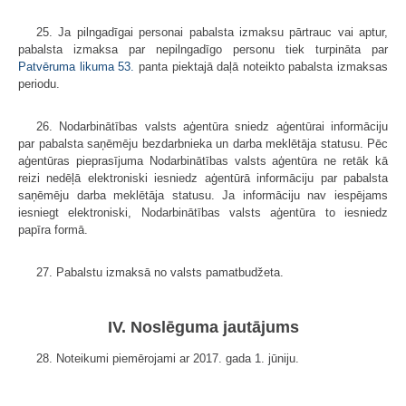
25. Ja pilngadīgai personai pabalsta izmaksu pārtrauc vai aptur,
pabalsta izmaksa par nepilngadīgo personu tiek turpināta par
Patvēruma likuma
53.
panta piektajā daļā noteikto pabalsta izmaksas
periodu.
26. Nodarbinātības valsts aģentūra sniedz aģentūrai informāciju
par pabalsta saņēmēju bezdarbnieka un darba meklētāja statusu. Pēc
aģentūras pieprasījuma Nodarbinātības valsts aģentūra ne retāk kā
reizi nedēļā elektroniski iesniedz aģentūrā informāciju par pabalsta
saņēmēju darba meklētāja statusu. Ja informāciju nav iespējams
iesniegt elektroniski, Nodarbinātības valsts aģentūra to iesniedz
papīra formā.
27. Pabalstu izmaksā no valsts pamatbudžeta.
IV. Noslēguma jautājums
28. Noteikumi piemērojami ar 2017. gada 1. jūniju.