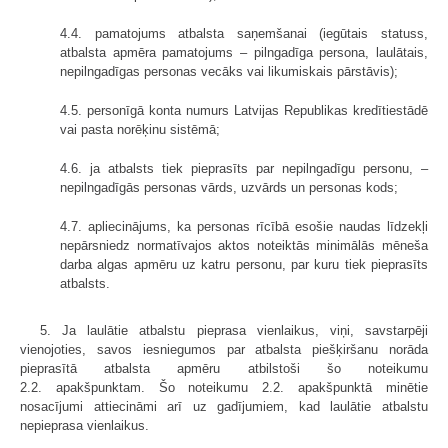
4.4. pamatojums atbalsta saņemšanai (iegūtais statuss,
atbalsta apmēra pamatojums – pilngadīga persona, laulātais,
nepilngadīgas personas vecāks vai likumiskais pārstāvis);
4.5. personīgā konta numurs Latvijas Republikas kredītiestādē
vai pasta norēķinu sistēmā;
4.6. ja atbalsts tiek pieprasīts par nepilngadīgu personu, –
nepilngadīgās personas vārds, uzvārds un personas kods;
4.7. apliecinājums, ka personas rīcībā esošie naudas līdzekļi
nepārsniedz normatīvajos aktos noteiktās minimālās mēneša
darba algas apmēru uz katru personu, par kuru tiek pieprasīts
atbalsts.
5. Ja laulātie atbalstu pieprasa vienlaikus, viņi, savstarpēji
vienojoties, savos iesniegumos par atbalsta piešķiršanu norāda
pieprasītā atbalsta apmēru atbilstoši šo noteikumu
2.2. apakšpunktam. Šo noteikumu 2.2. apakšpunktā minētie
nosacījumi attiecināmi arī uz gadījumiem, kad laulātie atbalstu
nepieprasa vienlaikus.