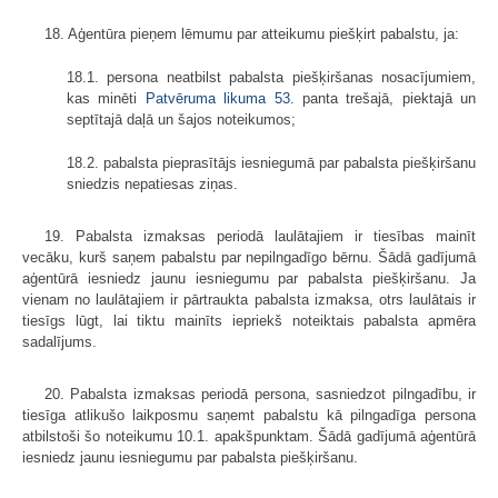
18. Aģentūra pieņem lēmumu par atteikumu piešķirt pabalstu, ja:
18.1. persona neatbilst pabalsta piešķiršanas nosacījumiem,
kas minēti
Patvēruma likuma
53.
panta trešajā, piektajā un
septītajā daļā un šajos noteikumos;
18.2. pabalsta pieprasītājs iesniegumā par pabalsta piešķiršanu
sniedzis nepatiesas ziņas.
19. Pabalsta izmaksas periodā laulātajiem ir tiesības mainīt
vecāku, kurš saņem pabalstu par nepilngadīgo bērnu. Šādā gadījumā
aģentūrā iesniedz jaunu iesniegumu par pabalsta piešķiršanu. Ja
vienam no laulātajiem ir pārtraukta pabalsta izmaksa, otrs laulātais ir
tiesīgs lūgt, lai tiktu mainīts iepriekš noteiktais pabalsta apmēra
sadalījums.
20. Pabalsta izmaksas periodā persona, sasniedzot pilngadību, ir
tiesīga atlikušo laikposmu saņemt pabalstu kā pilngadīga persona
atbilstoši šo noteikumu 10.1. apakšpunktam. Šādā gadījumā aģentūrā
iesniedz jaunu iesniegumu par pabalsta piešķiršanu.