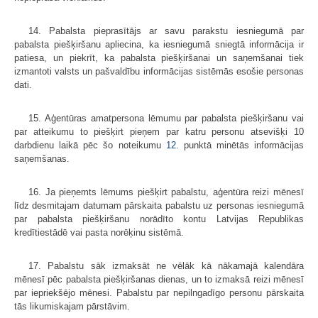
14. Pabalsta pieprasītājs ar savu parakstu iesniegumā par
pabalsta piešķiršanu apliecina, ka iesniegumā sniegtā informācija ir
patiesa, un piekrīt, ka pabalsta piešķiršanai un saņemšanai tiek
izmantoti valsts un pašvaldību informācijas sistēmās esošie personas
dati.
15. Aģentūras amatpersona lēmumu par pabalsta piešķiršanu vai
par atteikumu to piešķirt pieņem par katru personu atsevišķi 10
darbdienu laikā pēc šo noteikumu
12.
punktā minētās informācijas
saņemšanas.
16. Ja pieņemts lēmums piešķirt pabalstu, aģentūra reizi mēnesī
līdz desmitajam datumam pārskaita pabalstu uz personas iesniegumā
par pabalsta piešķiršanu norādīto kontu Latvijas Republikas
kredītiestādē vai pasta norēķinu sistēmā.
17. Pabalstu sāk izmaksāt ne vēlāk kā nākamajā kalendāra
mēnesī pēc pabalsta piešķiršanas dienas, un to izmaksā reizi mēnesī
par iepriekšējo mēnesi. Pabalstu par nepilngadīgo personu pārskaita
tās likumiskajam pārstāvim.