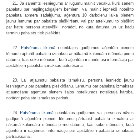
21. Ja saņemts iesniegums ar lūgumu mainīt vecāku, kurš saņem
pabalstu par nepilngadīgajiem bērniem, vai mainīt iepriekš noteikto
pabalsta apmēra sadalījumu, aģentūra 10 darbdienu laikā pieņem
jaunu lēmumu par pabalsta piešķiršanu vai par atteikumu to piešķirt
par katru personu atsevišķi, norādot, no kura datuma un uz kādu
termiņu pabalsts tiek piešķirts.
22.
Patvēruma likumā
noteiktajos gadījumos aģentūra pieņem
lēmumu apturēt pabalsta izmaksu ar nākamā kalendāra mēneša pirmo
datumu, kas seko mēnesim, kurā aģentūra ir saņēmusi informāciju par
apstākļiem pabalsta izmaksas apturēšanai.
23. Lai atjaunotu pabalsta izmaksu, persona iesniedz jaunu
iesniegumu par pabalsta piešķiršanu. Lēmumu par pabalsta izmaksas
atjaunošanu aģentūra pieņem šajos noteikumos noteiktajā kārtībā,
norādot pabalsta izmaksas periodu.
24.
Patvēruma likumā
noteiktajos gadījumos vai personas nāves
gadījumā aģentūra pieņem lēmumu pārtraukt pabalsta izmaksu ar
nākamā kalendāra mēneša pirmo datumu, kas seko mēnesim, kurā
aģentūra ir saņēmusi informāciju par apstākļiem pabalsta izmaksas
pārtraukšanai.