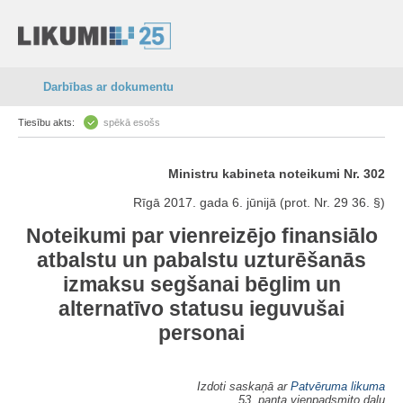
Darbības ar dokumentu
Tiesību akts:
spēkā esošs
Ministru kabineta noteikumi Nr. 302
Rīgā 2017. gada 6. jūnijā (prot. Nr. 29 36. §)
Noteikumi par vienreizējo finansiālo
atbalstu un pabalstu uzturēšanās
izmaksu segšanai bēglim un
alternatīvo statusu ieguvušai
personai
Izdoti saskaņā ar
Patvēruma likuma
53. panta vienpadsmito daļu