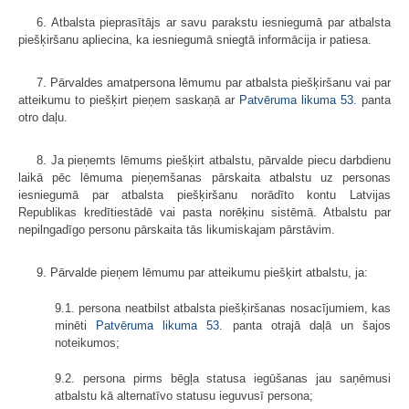
6. Atbalsta pieprasītājs ar savu parakstu iesniegumā par atbalsta
piešķiršanu apliecina, ka iesniegumā sniegtā informācija ir patiesa.
7. Pārvaldes amatpersona lēmumu par atbalsta piešķiršanu vai par
atteikumu to piešķirt pieņem saskaņā ar
Patvēruma likuma
53.
panta
otro daļu.
8. Ja pieņemts lēmums piešķirt atbalstu, pārvalde piecu darbdienu
laikā pēc lēmuma pieņemšanas pārskaita atbalstu uz personas
iesniegumā par atbalsta piešķiršanu norādīto kontu Latvijas
Republikas kredītiestādē vai pasta norēķinu sistēmā. Atbalstu par
nepilngadīgo personu pārskaita tās likumiskajam pārstāvim.
9. Pārvalde pieņem lēmumu par atteikumu piešķirt atbalstu, ja:
9.1. persona neatbilst atbalsta piešķiršanas nosacījumiem, kas
minēti
Patvēruma likuma
53.
panta otrajā daļā un šajos
noteikumos;
9.2. persona pirms bēgļa statusa iegūšanas jau saņēmusi
atbalstu kā alternatīvo statusu ieguvusī persona;