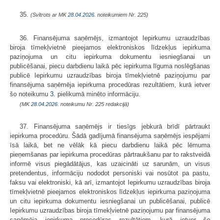
35.
(Svītrots ar MK
28.04.2026.
noteikumiem Nr. 225)
36. Finansējuma saņēmējs, izmantojot Iepirkumu uzraudzības
biroja tīmekļvietnē pieejamos elektroniskos līdzekļus iepirkuma
paziņojuma un citu iepirkuma dokumentu iesniegšanai un
publicēšanai, piecu darbdienu laikā pēc iepirkuma līguma noslēgšanas
publicē Iepirkumu uzraudzības biroja tīmekļvietnē paziņojumu par
finansējuma saņēmēja iepirkuma procedūras rezultātiem, kurā ietver
šo noteikumu
3.
pielikumā minēto informāciju.
(MK
28.04.2026.
noteikumu Nr. 225 redakcijā)
37. Finansējuma saņēmējs ir tiesīgs jebkurā brīdī pārtraukt
iepirkuma procedūru. Šādā gadījumā finansējuma saņēmējs iespējami
īsā laikā, bet ne vēlāk kā piecu darbdienu laikā pēc lēmuma
pieņemšanas par iepirkuma procedūras pārtraukšanu par to rakstveidā
informē visus piegādātājus, kas uzaicināti uz sarunām, un visus
pretendentus, informāciju nododot personiski vai nosūtot pa pastu,
faksu vai elektroniski, kā arī, izmantojot Iepirkumu uzraudzības biroja
tīmekļvietnē pieejamos elektroniskos līdzekļus iepirkuma paziņojuma
un citu iepirkuma dokumentu iesniegšanai un publicēšanai, publicē
Iepirkumu uzraudzības biroja tīmekļvietnē paziņojumu par finansējuma
saņēmēja iepirkuma procedūras rezultātiem, kurā ietver šo