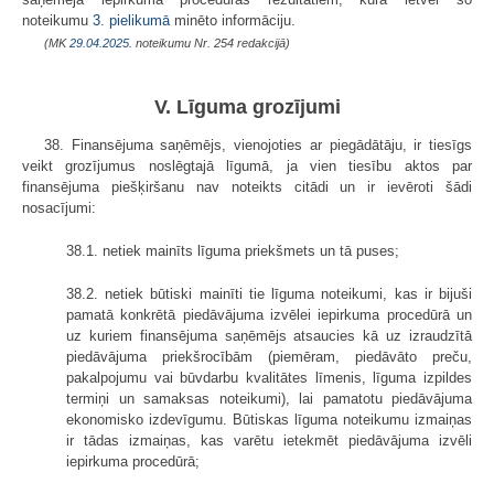
noteikumu
3. pielikumā
minēto informāciju.
(MK
29.04.2025.
noteikumu Nr. 254 redakcijā)
V. Līguma grozījumi
38. Finansējuma saņēmējs, vienojoties ar piegādātāju, ir tiesīgs
veikt grozījumus noslēgtajā līgumā, ja vien tiesību aktos par
finansējuma piešķiršanu nav noteikts citādi un ir ievēroti šādi
nosacījumi:
38.1. netiek mainīts līguma priekšmets un tā puses;
38.2. netiek būtiski mainīti tie līguma noteikumi, kas ir bijuši
pamatā konkrētā piedāvājuma izvēlei iepirkuma procedūrā un
uz kuriem finansējuma saņēmējs atsaucies kā uz izraudzītā
piedāvājuma priekšrocībām (piemēram, piedāvāto preču,
pakalpojumu vai būvdarbu kvalitātes līmenis, līguma izpildes
termiņi un samaksas noteikumi), lai pamatotu piedāvājuma
ekonomisko izdevīgumu. Būtiskas līguma noteikumu izmaiņas
ir tādas izmaiņas, kas varētu ietekmēt piedāvājuma izvēli
iepirkuma procedūrā;