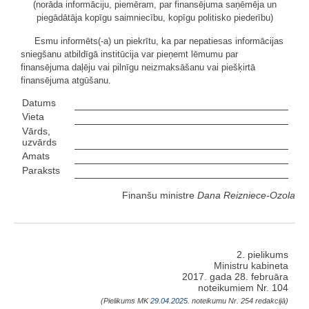
(norāda informāciju, piemēram, par finansējuma saņēmēja un
piegādātāja kopīgu saimniecību, kopīgu politisko piederību)
Esmu informēts(-a) un piekrītu, ka par nepatiesas informācijas
sniegšanu atbildīgā institūcija var pieņemt lēmumu par
finansējuma daļēju vai pilnīgu neizmaksāšanu vai piešķirtā
finansējuma atgūšanu.
Datums
Vieta
Vārds,
uzvārds
Amats
Paraksts
Finanšu ministre
Dana Reizniece-Ozola
2. pielikums
Ministru kabineta
2017. gada 28. februāra
noteikumiem Nr. 104
(Pielikums MK
29.04.2025.
noteikumu Nr. 254 redakcijā)