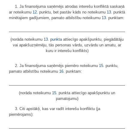
1. Ja finansējuma saņēmējs atrodas interešu konfliktā saskaņā
ar noteikumu
12.
punktu, bet pastāv kāds no noteikumu
13.
punktā
minētajiem gadījumiem, pamato atbilstību noteikumu
13.
punktam:
(norāda noteikumu
13. punkta
attiecīgo apakšpunktu, piegādātāju
vai apakšuzņēmēju, tās personas vārdu, uzvārdu un amatu, ar
kuru ir interešu konflikts)
2. Ja finansējuma saņēmējs piemēro noteikumu
15.
punktu,
pamato atbilstību noteikumu
16.
punktam:
(norāda noteikumu
15.
punkta attiecīgo apakšpunktu un
pamatojumu)
3. Citi apstākļi, kas var radīt interešu konfliktu (ja
piemērojams):