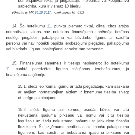
komercpilnvarnieks, ja piegādātājs ir biedrība vai kooperatīvā
sabiedrība, kurā ir vismaz 10 biedru.
(Grozīts ar MK
24.10.2017.
noteikumiem Nr. 631)
14. Šo noteikumu
11.
punktu piemēro tiktāl, ciktāl citos ārējos
normatīvajos aktos nav noteiktas finansējuma saņēmēja tiesības
noslēgt piegādes, pakalpojumu vai būvdarbu līgumu ar saistītu
personu vai nav noteikti papildu ierobežojumi piegādes, pakalpojumu
vai būvdarbu līgumu noslēgšanai ar saistītām personām.
15. Finansējuma saņēmējs ir tiesīgs nepiemērot šo noteikumu
11.
punktā paredzētos līguma slēgšanas ierobežojumus, ja
finansējuma saņēmējs:
15.1. slēdz iepirkuma līgumu ar tādu piegādātāju, kam saskaņā
ar ārējiem normatīvajiem aktiem ir izņēmuma tiesība sniegt
attiecīgo pakalpojumu;
15.2. slēdz līgumu par zemes, esošās būves vai cita
nekustamā īpašuma pirkšanu vai nomu vai citu tiesību
iegūšanu uz šādu nekustamo īpašumu ar jebkuriem finanšu
līdzekļiem. Šis izņēmums neattiecas uz finanšu pakalpojumu
līgumiem, kas saistīti ar nekustamā īpašuma pirkšanu vai