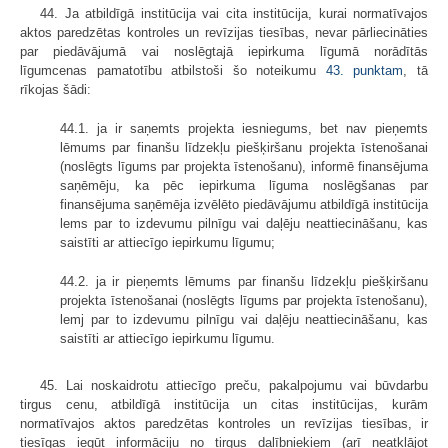
44. Ja atbildīgā institūcija vai cita institūcija, kurai normatīvajos
aktos paredzētas kontroles un revīzijas tiesības, nevar pārliecināties
par piedāvājumā vai noslēgtajā iepirkuma līgumā norādītās
līgumcenas pamatotību atbilstoši šo noteikumu
43. punktam
, tā
rīkojas šādi:
44.1. ja ir saņemts projekta iesniegums, bet nav pieņemts
lēmums par finanšu līdzekļu piešķiršanu projekta īstenošanai
(noslēgts līgums par projekta īstenošanu), informē finansējuma
saņēmēju, ka pēc iepirkuma līguma noslēgšanas par
finansējuma saņēmēja izvēlēto piedāvājumu atbildīgā institūcija
lems par to izdevumu pilnīgu vai daļēju neattiecināšanu, kas
saistīti ar attiecīgo iepirkumu līgumu;
44.2. ja ir pieņemts lēmums par finanšu līdzekļu piešķiršanu
projekta īstenošanai (noslēgts līgums par projekta īstenošanu),
lemj par to izdevumu pilnīgu vai daļēju neattiecināšanu, kas
saistīti ar attiecīgo iepirkumu līgumu.
45. Lai noskaidrotu attiecīgo preču, pakalpojumu vai būvdarbu
tirgus cenu, atbildīgā institūcija un citas institūcijas, kurām
normatīvajos aktos paredzētas kontroles un revīzijas tiesības, ir
tiesīgas iegūt informāciju no tirgus dalībniekiem (arī neatklājot