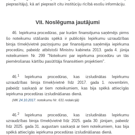
pieprasītāju), kā arī pieprasīt citu institūciju rīcībā esošu informāciju.
VII. Noslēguma jautājumi
46. Iepirkuma procedūras, par kurām finansējuma saņēmējs pirms
šo noteikumu stāšanās spēkā ir publicējis Iepirkumu uzraudzības
biroja tīmekļvietnē paziņojumu par finansējuma saņēmēja iepirkuma
procedūru, pabeidz atbilstoši Ministru kabineta 2013. gada 4. jūnija
noteikumiem Nr. 299 "Noteikumi par iepirkuma procedūru un tās
piemērošanas kārtību pasūtītāja finansētiem projektiem".
1
46.
Iepirkuma procedūras, kas izsludinātas Iepirkumu
uzraudzības biroja tīmekļvietnē līdz 2017. gada 1. novembrim,
pabeidz saskaņā ar tiem noteikumiem, kas bija spēkā attiecīgās
iepirkuma procedūras izsludināšanas dienā.
(MK
24.10.2017.
noteikumu Nr. 631 redakcijā)
2
46.
Iepirkuma procedūras, kas izsludinātas Iepirkumu
uzraudzības biroja tīmekļvietnē līdz 2025. gada 30. jūnijam, pabeidz
līdz 2025. gada 31. augustam saskaņā ar tiem noteikumiem, kas bija
spēkā attiecīgās iepirkuma procedūras izsludināšanas dienā.