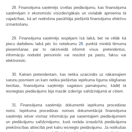
28. Finansējuma saņēmējs izvēlas piedāvājumu, kas finansējuma
saņēmējam ir ekonomiski visizdevīgākais un vislabāk apmierina tā
vajadzības, kā arī nodrošina pasūtītāja piešķirtā finansējuma efektīvu
izmantošanu.
29. Finansējuma saņēmējs iespējami īsā laikā, bet ne vēlāk kā
piecu darbdienu laikā pēc šo noteikumu
28.
punktā minētā lēmuma
pieņemšanas par to rakstveidā informē visus pretendentus,
informāciju nododot personiski vai nosūtot pa pastu, faksu vai
elektroniski.
30. Katram pretendentam, kas netika uzaicināts uz nākamajiem
sarunu posmiem un kam netika piešķirtas iepirkuma līguma slēgšanas
tiesības, finansējuma saņēmējs sagatavo pamatojumu, kādēļ tā
iesniegtais piedāvājums bija mazāk izdevīgs salīdzinājumā ar citiem.
31. Finansējuma saņēmējs dokumentē iepirkuma procedūras
norisi. Iepirkuma procedūras norises dokumentācijā finansējuma
saņēmējs ietver vismaz informāciju par saņemtajiem piedāvājumiem
un piedāvājumu salīdzinājumu, kurā norāda izraudzītā piedāvājuma
priekšrocības attiecībā pret katru iesniegto piedāvājumu. Ja notikušas