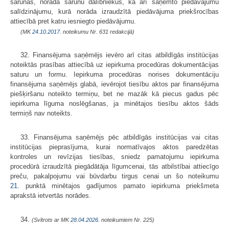
sarunas, norāda sarunu dalībniekus, kā arī saņemto piedāvājumu
salīdzinājumu, kurā norāda izraudzītā piedāvājuma priekšrocības
attiecībā pret katru iesniegto piedāvājumu.
(MK
24.10.2017.
noteikumu Nr. 631 redakcijā)
32. Finansējuma saņēmējs ievēro arī citas atbildīgās institūcijas
noteiktās prasības attiecībā uz iepirkuma procedūras dokumentācijas
saturu un formu. Iepirkuma procedūras norises dokumentāciju
finansējuma saņēmējs glabā, ievērojot tiesību aktos par finansējuma
piešķiršanu noteikto termiņu, bet ne mazāk kā piecus gadus pēc
iepirkuma līguma noslēgšanas, ja minētajos tiesību aktos šāds
termiņš nav noteikts.
33. Finansējuma saņēmējs pēc atbildīgās institūcijas vai citas
institūcijas pieprasījuma, kurai normatīvajos aktos paredzētas
kontroles un revīzijas tiesības, sniedz pamatojumu iepirkuma
procedūrā izraudzītā piegādātāja līgumcenai, tās atbilstībai attiecīgo
preču, pakalpojumu vai būvdarbu tirgus cenai un šo noteikumu
21.
punktā minētajos gadījumos pamato iepirkuma priekšmeta
aprakstā ietvertās norādes.
34.
(Svītrots ar MK
28.04.2026.
noteikumiem Nr. 225)