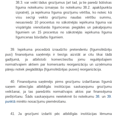
38.3. var veikt tādus grozījumus (arī tad, ja tie paredz būtiskas
līguma noteikumu izmaiņas šo noteikumu 38.2. apakšpunkta
izpratnē), ja iepirkuma līguma grozījumu vērtība, ko noteic kā
visu secīgi veikto grozījumu naudas vērtību summu,
nesasniedz 10 procentus no sākotnējās iepirkuma līguma vai
vispārīgās vienošanās līgumcenas piegādes un pakalpojumu
līgumiem un 15 procentus no sākotnējās iepirkuma līguma
līgumcenas būvdarbu līgumiem.
39. Iepirkuma procedūrā izraudzīto pretendentu (līgumslēdzēju
pusi) finansējuma saņēmējs ir tiesīgs aizstāt ar citu tikai tādā
gadījumā, ja atbilstoši komerctiesību jomu regulējošajiem
normatīvajiem aktiem par komersantu reorganizāciju un uzņēmuma
pāreju notiek piegādātāja (līgumslēdzējas puses) reorganizācija.
40. Finansējuma saņēmējs pirms grozījumu izdarīšanas līgumā
saņem attiecīgās atbildīgās institūcijas saskaņojumu grozījumu
veikšanai, ja tas paredzēts normatīvajos aktos par finansējuma
piešķiršanu. Šāds saskaņojums neietekmē šo noteikumu
38.
un
39.
punktā
minēto nosacījumu piemērošanu.
41. Ja grozījumi izdarīti pēc atbildīgās institūcijas lēmuma