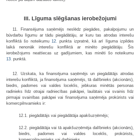
III. Līguma slēgšanas ierobežojumi
11. Finansējuma saņēmējs neslēdz piegādes, pakalpojumu un
būvdarbu līgumu ar tādu piegādātāju, ar kuru tas atrodas interešu
konfliktā šo noteikumu
12.
punkta izpratnē, kā arī līguma izpildes
laikā nenonāk interešu konfliktā ar minēto piegādātāju. Šis
ierobežojums neattiecas uz gadījumiem, kas minēti šo noteikumu
13.
punktā.
12. Uzskata, ka finansējuma saņēmējs un piegādātājs atrodas
interešu konfliktā, ja finansējuma saņēmējs, tā dalībnieks (akcionārs),
biedrs, padomes vai valdes loceklis, jebkuras minētās personas
radinieks līdz otrajai radniecības pakāpei, laulātais vai svainis līdz
pirmajai svainības pakāpei vai finansējuma saņēmēja prokūrists vai
komercpilnvarnieks ir:
12.1. piegādātājs vai piegādātāja apakšuzņēmējs;
12.2. piegādātāja vai tā apakšuzņēmēja dalībnieks (akcionārs),
biedrs, padomes vai valdes loceklis, prokūrists,
komercpilnvarnieks vai darbinieks.