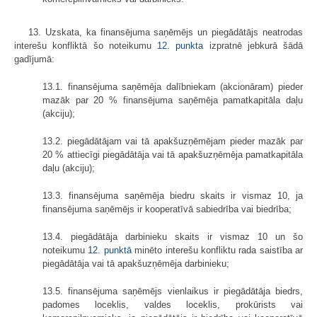
13. Uzskata, ka finansējuma saņēmējs un piegādātājs neatrodas
interešu konfliktā šo noteikumu
12. punkta
izpratnē jebkurā šādā
gadījumā:
13.1. finansējuma saņēmēja dalībniekam (akcionāram) pieder
mazāk par 20 % finansējuma saņēmēja pamatkapitāla daļu
(akciju);
13.2. piegādātājam vai tā apakšuzņēmējam pieder mazāk par
20 % attiecīgi piegādātāja vai tā apakšuzņēmēja pamatkapitāla
daļu (akciju);
13.3. finansējuma saņēmēja biedru skaits ir vismaz 10, ja
finansējuma saņēmējs ir kooperatīvā sabiedrība vai biedrība;
13.4. piegādātāja darbinieku skaits ir vismaz 10 un šo
noteikumu
12. punktā
minēto interešu konfliktu rada saistība ar
piegādātāja vai tā apakšuzņēmēja darbinieku;
13.5. finansējuma saņēmējs vienlaikus ir piegādātāja biedrs,
padomes loceklis, valdes loceklis, prokūrists vai