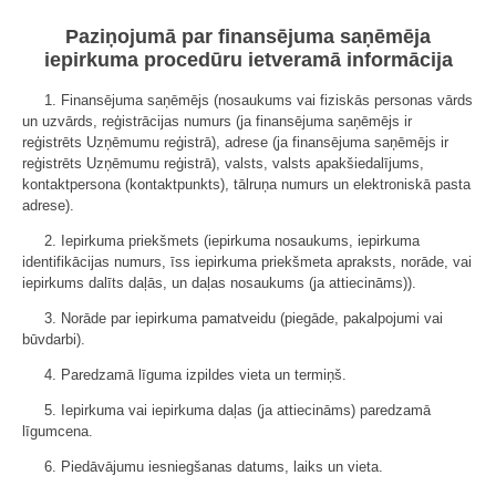
Paziņojumā par finansējuma saņēmēja
iepirkuma procedūru ietveramā informācija
1. Finansējuma saņēmējs (nosaukums vai fiziskās personas vārds
un uzvārds, reģistrācijas numurs (ja finansējuma saņēmējs ir
reģistrēts Uzņēmumu reģistrā), adrese (ja finansējuma saņēmējs ir
reģistrēts Uzņēmumu reģistrā), valsts, valsts apakšiedalījums,
kontaktpersona (kontaktpunkts), tālruņa numurs un elektroniskā pasta
adrese).
2. Iepirkuma priekšmets (iepirkuma nosaukums, iepirkuma
identifikācijas numurs, īss iepirkuma priekšmeta apraksts, norāde, vai
iepirkums dalīts daļās, un daļas nosaukums (ja attiecināms)).
3. Norāde par iepirkuma pamatveidu (piegāde, pakalpojumi vai
būvdarbi).
4. Paredzamā līguma izpildes vieta un termiņš.
5. Iepirkuma vai iepirkuma daļas (ja attiecināms) paredzamā
līgumcena.
6. Piedāvājumu iesniegšanas datums, laiks un vieta.