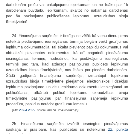
darbdienām preču vai pakalpojumu iepirkumam un ne īsāku par 15
darbdienām būvdarbu iepirkumam, skaitot no nākamās darbdienas
pēc šā paziņojuma publicēšanas Iepirkumu uzraudzības biroja
tīmekļvietnē.
24. Finansējuma saņēmējs ir tiesīgs ne vēlāk kā vienu dienu pirms
noteiktā piedāvājumu iesniegšanas termiņa beigām veikt grozījumus
iepirkuma dokumentācijā, tai skaitā pievienot papildu dokumentus vai
aktualizēt pievienotos dokumentus, kā arī pagarināt piedāvājumu
iesniegšanas termiņu, nodrošinot, ka piedāvājumu iesniegšanas
termiņš pēc tam, kad attiecīgs paziņojums publicēts Iepirkumu
uzraudzības biroja tīmekļvietnē, nav īsāks par piecām darbdienām.
Šādā gadījumā finansējuma saņēmējs, izmantojot Iepirkumu
uzraudzības biroja tīmekļvietnē pieejamos elektroniskos līdzekļus
iepirkuma paziņojuma un citu iepirkuma dokumentu iesniegšanai un
publicēšanai, atkārtoti publicē Iepirkumu uzraudzības biroja
tīmekļvietnē paziņojumu par finansējuma saņēmēja iepirkuma
procedūru, papildus norādot grozījumu iemeslu.
(MK
29.04.2025.
noteikumu Nr. 254 redakcijā)
25. Finansējuma saņēmējs izvērtē iesniegtos piedāvājumus
saskaņā ar prasībām, kas publicētas šo noteikumu
22. punktā