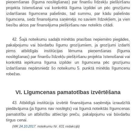
pieņemšanas (līguma noslēgšanas) par finanšu līdzekļu piešķiršanu
projekta īstenošanai vai konkrētā līguma izpildei un pēc grozījumu
izdarīšanas līgumcena palielinās, tad summu, par kādu palielinās
līgumcena, sedz finansējuma saņēmējs no saviem līdzekļiem, ja vien
tiesību aktos par finansējuma piešķiršanu nav noteikts citādi.
42. Šajā noteikumu sadaļā minētās prasības nepiemēro piegādes,
pakalpojumu vai būvdarbu līgumu grozījumiem, ja grozījumi izdarīti
pirms atbildīgās institūcijas lēmuma pieņemšanas (līguma
noslēgšanas) par finanšu līdzekļu piešķiršanu projekta īstenošanai vai
konkrētā iepirkuma līguma izpildei un līgumcena pēc grozījumu
izdarīšanas nepārsniedz šo noteikumu
5.
punktā minētās līgumcenu
robežas.
VI. Līgumcenas pamatotības izvērtēšana
43. Atbildīgā institūcija izvērtē finansējuma saņēmēja izraudzītā
piedāvājuma (ja līgums nav noslēgts) vai līgumā noteiktās līgumcenas
pamatotību un atbilstību attiecīgo preču, pakalpojumu vai būvdarbu
tirgus cenai.
(MK
24.10.2017.
noteikumu Nr. 631 redakcijā)