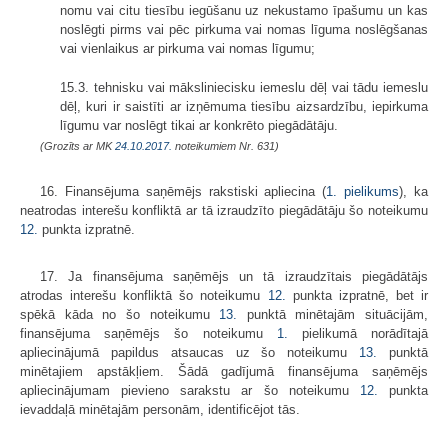
nomu vai citu tiesību iegūšanu uz nekustamo īpašumu un kas
noslēgti pirms vai pēc pirkuma vai nomas līguma noslēgšanas
vai vienlaikus ar pirkuma vai nomas līgumu;
15.3. tehnisku vai māksliniecisku iemeslu dēļ vai tādu iemeslu
dēļ, kuri ir saistīti ar izņēmuma tiesību aizsardzību, iepirkuma
līgumu var noslēgt tikai ar konkrēto piegādātāju.
(Grozīts ar MK
24.10.2017.
noteikumiem Nr. 631)
16. Finansējuma saņēmējs rakstiski apliecina (
1. pielikums
), ka
neatrodas interešu konfliktā ar tā izraudzīto piegādātāju šo noteikumu
12.
punkta izpratnē.
17. Ja finansējuma saņēmējs un tā izraudzītais piegādātājs
atrodas interešu konfliktā šo noteikumu
12.
punkta izpratnē, bet ir
spēkā kāda no šo noteikumu
13.
punktā minētajām situācijām,
finansējuma saņēmējs šo noteikumu
1.
pielikumā norādītajā
apliecinājumā papildus atsaucas uz šo noteikumu
13.
punktā
minētajiem apstākļiem. Šādā gadījumā finansējuma saņēmējs
apliecinājumam pievieno sarakstu ar šo noteikumu
12.
punkta
ievaddaļā minētajām personām, identificējot tās.