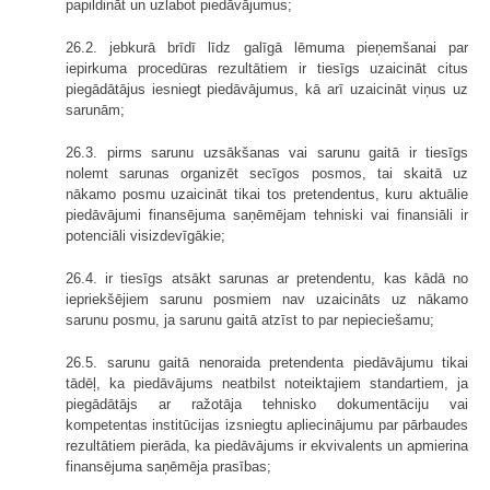
papildināt un uzlabot piedāvājumus;
26.2. jebkurā brīdī līdz galīgā lēmuma pieņemšanai par
iepirkuma procedūras rezultātiem ir tiesīgs uzaicināt citus
piegādātājus iesniegt piedāvājumus, kā arī uzaicināt viņus uz
sarunām;
26.3. pirms sarunu uzsākšanas vai sarunu gaitā ir tiesīgs
nolemt sarunas organizēt secīgos posmos, tai skaitā uz
nākamo posmu uzaicināt tikai tos pretendentus, kuru aktuālie
piedāvājumi finansējuma saņēmējam tehniski vai finansiāli ir
potenciāli visizdevīgākie;
26.4. ir tiesīgs atsākt sarunas ar pretendentu, kas kādā no
iepriekšējiem sarunu posmiem nav uzaicināts uz nākamo
sarunu posmu, ja sarunu gaitā atzīst to par nepieciešamu;
26.5. sarunu gaitā nenoraida pretendenta piedāvājumu tikai
tādēļ, ka piedāvājums neatbilst noteiktajiem standartiem, ja
piegādātājs ar ražotāja tehnisko dokumentāciju vai
kompetentas institūcijas izsniegtu apliecinājumu par pārbaudes
rezultātiem pierāda, ka piedāvājums ir ekvivalents un apmierina
finansējuma saņēmēja prasības;