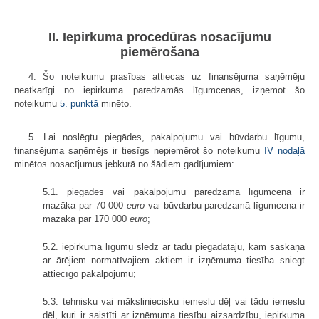
II. Iepirkuma procedūras nosacījumu
piemērošana
4. Šo noteikumu prasības attiecas uz finansējuma saņēmēju
neatkarīgi no iepirkuma paredzamās līgumcenas, izņemot šo
noteikumu
5. punktā
minēto.
5. Lai noslēgtu piegādes, pakalpojumu vai būvdarbu līgumu,
finansējuma saņēmējs ir tiesīgs nepiemērot šo noteikumu
IV nodaļā
minētos nosacījumus jebkurā no šādiem gadījumiem:
5.1. piegādes vai pakalpojumu paredzamā līgumcena ir
mazāka par 70 000
euro
vai būvdarbu paredzamā līgumcena ir
mazāka par 170 000
euro
;
5.2. iepirkuma līgumu slēdz ar tādu piegādātāju, kam saskaņā
ar ārējiem normatīvajiem aktiem ir izņēmuma tiesība sniegt
attiecīgo pakalpojumu;
5.3. tehnisku vai māksliniecisku iemeslu dēļ vai tādu iemeslu
dēļ, kuri ir saistīti ar izņēmuma tiesību aizsardzību, iepirkuma