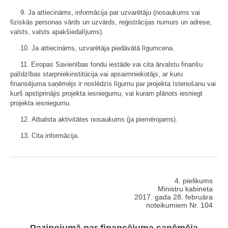
9. Ja attiecināms, informācija par uzvarētāju (nosaukums vai
fiziskās personas vārds un uzvārds, reģistrācijas numurs un adrese,
valsts, valsts apakšiedalījums).
10. Ja attiecināms, uzvarētāja piedāvātā līgumcena.
11. Eiropas Savienības fondu iestāde vai cita ārvalstu finanšu
palīdzības starpniekinstitūcija vai apsaimniekotājs, ar kuru
finansējuma saņēmējs ir noslēdzis līgumu par projekta īstenošanu vai
kurš apstiprinājis projekta iesniegumu, vai kuram plānots iesniegt
projekta iesniegumu.
12. Atbalsta aktivitātes nosaukums (ja piemērojams).
13. Cita informācija.
4. pielikums
Ministru kabineta
2017. gada 28. februāra
noteikumiem Nr. 104
Paziņojumā par finansējuma saņēmēja