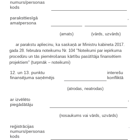
numurs/personas
kods
paraksttiesīgā
,
amatpersona
(amats)
(vārds, uzvārds)
ar parakstu apliecinu, ka saskaņā ar Ministru kabineta 2017.
gada 28. februāra noteikumu Nr. 104 "Noteikumi par iepirkuma
procedūru un tās piemērošanas kārtību pasūtītāja finansētiem
projektiem" (turpmāk – noteikumi)
12. un 13. punktu
interešu
finansējuma saņēmējs
konfliktā
(atrodas, neatrodas)
ar izvēlēto
,
piegādātāju
(nosaukums vai vārds, uzvārds)
reģistrācijas
.
numurs/personas
kods