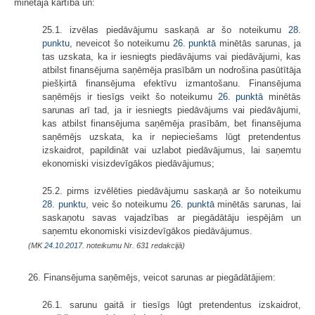
minētajā kārtībā un:
25.1. izvēlas piedāvājumu saskaņā ar šo noteikumu
28.
punktu
, neveicot šo noteikumu
26. punktā
minētās sarunas, ja
tas uzskata, ka ir iesniegts piedāvājums vai piedāvājumi, kas
atbilst finansējuma saņēmēja prasībām un nodrošina pasūtītāja
piešķirtā finansējuma efektīvu izmantošanu. Finansējuma
saņēmējs ir tiesīgs veikt šo noteikumu
26. punktā
minētās
sarunas arī tad, ja ir iesniegts piedāvājums vai piedāvājumi,
kas atbilst finansējuma saņēmēja prasībām, bet finansējuma
saņēmējs uzskata, ka ir nepieciešams lūgt pretendentus
izskaidrot, papildināt vai uzlabot piedāvājumus, lai saņemtu
ekonomiski visizdevīgākos piedāvājumus;
25.2. pirms izvēlēties piedāvājumu saskaņā ar šo noteikumu
28. punktu
, veic šo noteikumu
26. punktā
minētās sarunas, lai
saskaņotu savas vajadzības ar piegādātāju iespējām un
saņemtu ekonomiski visizdevīgākos piedāvājumus.
(MK
24.10.2017.
noteikumu Nr. 631 redakcijā)
26. Finansējuma saņēmējs, veicot sarunas ar piegādātājiem:
26.1. sarunu gaitā ir tiesīgs lūgt pretendentus izskaidrot,