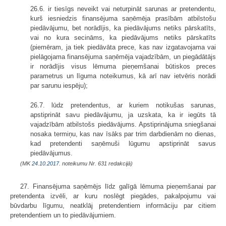
26.6. ir tiesīgs neveikt vai neturpināt sarunas ar pretendentu,
kurš iesniedzis finansējuma saņēmēja prasībām atbilstošu
piedāvājumu, bet norādījis, ka piedāvājums netiks pārskatīts,
vai no kura secināms, ka piedāvājums netiks pārskatīts
(piemēram, ja tiek piedāvāta prece, kas nav izgatavojama vai
pielāgojama finansējuma saņēmēja vajadzībām, un piegādātājs
ir norādījis visus lēmuma pieņemšanai būtiskos preces
parametrus un līguma noteikumus, kā arī nav ietvēris norādi
par sarunu iespēju);
26.7. lūdz pretendentus, ar kuriem notikušas sarunas,
apstiprināt savu piedāvājumu, ja uzskata, ka ir iegūts tā
vajadzībām atbilstošs piedāvājums. Apstiprinājuma sniegšanai
nosaka termiņu, kas nav īsāks par trim darbdienām no dienas,
kad pretendenti saņēmuši lūgumu apstiprināt savus
piedāvājumus.
(MK
24.10.2017.
noteikumu Nr. 631 redakcijā)
27. Finansējuma saņēmējs līdz galīgā lēmuma pieņemšanai par
pretendenta izvēli, ar kuru noslēgt piegādes, pakalpojumu vai
būvdarbu līgumu, neatklāj pretendentiem informāciju par citiem
pretendentiem un to piedāvājumiem.