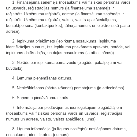
1. Finansējuma saņēmējs (nosaukums vai fiziskās personas vārds
un uzvārds, reģistrācijas numurs (ja finansējuma saņēmējs ir
reģistrēts Uzņēmumu reģistrā), adrese (ja finansējuma saņēmējs ir
reģistrēts Uzņēmumu reģistrā), valsts, valsts apakšiedalījums,
kontaktpersona (kontaktpunkts), tālruņa numurs un elektroniskā pasta
adrese).
2. Iepirkuma priekšmets (iepirkuma nosaukums, iepirkuma
identifikācijas numurs, īss iepirkuma priekšmeta apraksts, norāde, vai
iepirkums dalīts daļās, un daļas nosaukums (ja attiecināms)).
3. Norāde par iepirkuma pamatveidu (piegāde, pakalpojumi vai
būvdarbi).
4. Lēmuma pieņemšanas datums.
5. Nepiešķiršanas (pārtraukšanas) pamatojums (ja attiecināms).
6. Saņemto piedāvājumu skaits.
7. Informācija par piedāvājumus iesniegušajiem piegādātājiem
(nosaukums vai fiziskās personas vārds un uzvārds, reģistrācijas
numurs un adrese, valsts, valsts apakšiedalījums).
8. Līguma informācija (ja līgums noslēgts): noslēgšanas datums,
nosaukums, identifikators (numurs).