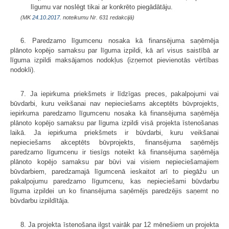
līgumu var noslēgt tikai ar konkrēto piegādātāju.
(MK
24.10.2017.
noteikumu Nr. 631 redakcijā)
6. Paredzamo līgumcenu nosaka kā finansējuma saņēmēja
plānoto kopējo samaksu par līguma izpildi, kā arī visus saistībā ar
līguma izpildi maksājamos nodokļus (izņemot pievienotās vērtības
nodokli).
7. Ja iepirkuma priekšmets ir līdzīgas preces, pakalpojumi vai
būvdarbi, kuru veikšanai nav nepieciešams akceptēts būvprojekts,
iepirkuma paredzamo līgumcenu nosaka kā finansējuma saņēmēja
plānoto kopējo samaksu par līguma izpildi visā projekta īstenošanas
laikā. Ja iepirkuma priekšmets ir būvdarbi, kuru veikšanai
nepieciešams akceptēts būvprojekts, finansējuma saņēmējs
paredzamo līgumcenu ir tiesīgs noteikt kā finansējuma saņēmēja
plānoto kopējo samaksu par būvi vai visiem nepieciešamajiem
būvdarbiem, paredzamajā līgumcenā ieskaitot arī to piegāžu un
pakalpojumu paredzamo līgumcenu, kas nepieciešami būvdarbu
līguma izpildei un ko finansējuma saņēmējs paredzējis saņemt no
būvdarbu izpildītāja.
8. Ja projekta īstenošana ilgst vairāk par 12 mēnešiem un projekta