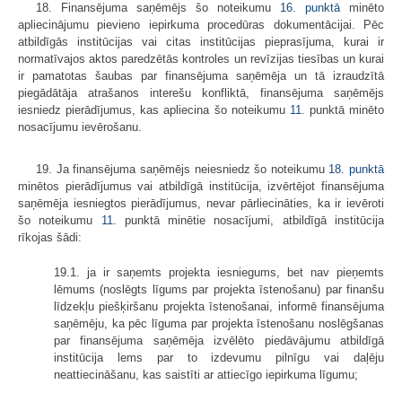
18. Finansējuma saņēmējs šo noteikumu
16. punktā
minēto
apliecinājumu pievieno iepirkuma procedūras dokumentācijai. Pēc
atbildīgās institūcijas vai citas institūcijas pieprasījuma, kurai ir
normatīvajos aktos paredzētās kontroles un revīzijas tiesības un kurai
ir pamatotas šaubas par finansējuma saņēmēja un tā izraudzītā
piegādātāja atrašanos interešu konfliktā, finansējuma saņēmējs
iesniedz pierādījumus, kas apliecina šo noteikumu
11.
punktā minēto
nosacījumu ievērošanu.
19. Ja finansējuma saņēmējs neiesniedz šo noteikumu
18. punktā
minētos pierādījumus vai atbildīgā institūcija, izvērtējot finansējuma
saņēmēja iesniegtos pierādījumus, nevar pārliecināties, ka ir ievēroti
šo noteikumu
11.
punktā minētie nosacījumi, atbildīgā institūcija
rīkojas šādi:
19.1. ja ir saņemts projekta iesniegums, bet nav pieņemts
lēmums (noslēgts līgums par projekta īstenošanu) par finanšu
līdzekļu piešķiršanu projekta īstenošanai, informē finansējuma
saņēmēju, ka pēc līguma par projekta īstenošanu noslēgšanas
par finansējuma saņēmēja izvēlēto piedāvājumu atbildīgā
institūcija lems par to izdevumu pilnīgu vai daļēju
neattiecināšanu, kas saistīti ar attiecīgo iepirkuma līgumu;