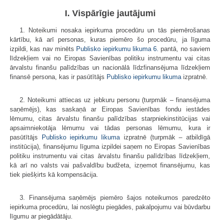
I. Vispārīgie jautājumi
1. Noteikumi nosaka iepirkuma procedūru un tās piemērošanas
kārtību, kā arī personas, kuras piemēro šo procedūru, ja līguma
izpildi, kas nav minēts
Publisko iepirkumu likuma
6.
pantā, no saviem
līdzekļiem vai no Eiropas Savienības politiku instrumentu vai citas
ārvalstu finanšu palīdzības un nacionālā līdzfinansējuma līdzekļiem
finansē persona, kas ir pasūtītājs
Publisko iepirkumu likuma
izpratnē.
2. Noteikumi attiecas uz jebkuru personu (turpmāk – finansējuma
saņēmējs), kas saskaņā ar Eiropas Savienības fondu iestādes
lēmumu, citas ārvalstu finanšu palīdzības starpniekinstitūcijas vai
apsaimniekotāja lēmumu vai tādas personas lēmumu, kura ir
pasūtītājs
Publisko iepirkumu likuma
izpratnē (turpmāk – atbildīgā
institūcija), finansējumu līguma izpildei saņem no Eiropas Savienības
politiku instrumentu vai citas ārvalstu finanšu palīdzības līdzekļiem,
kā arī no valsts vai pašvaldību budžeta, izņemot finansējumu, kas
tiek piešķirts kā kompensācija.
3. Finansējuma saņēmējs piemēro šajos noteikumos paredzēto
iepirkuma procedūru, lai noslēgtu piegādes, pakalpojumu vai būvdarbu
līgumu ar piegādātāju.