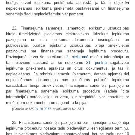
tiesīgs ietvert iepirkuma priekšmeta aprakstā, ja tās ir objektīvi
nepieciešamas iepirkuma priekšmeta pastāvēšanai un finansējuma
saņēmējs šādu nepieciešamību var pamatot.
22. Finansējuma saņēmējs, izmantojot Iepirkumu uzraudzības
biroja tīmekļvietnē pieejamos elektroniskos līdzekļus iepirkuma
paziņojuma un citu iepirkuma dokumentu iesniegšanai un
publicēšanai, publicē Iepirkumu uzraudzības biroja tīmekļvietnē
paziņojumu par finansējuma saņēmēja iepirkuma procedūru.
Paziņojumā ietver šo noteikumu
2. pielikumā
minēto informāciju un
tam pievieno saskaņā ar šo noteikumu
21. punktu
sagatavoto
iepirkuma priekšmeta aprakstu un citus dokumentus, ja tas ir
nepieciešams. Ja tehnisku iemeslu (piemēram, datnes apjoma) dēļ
nepieciešamos dokumentus nav iespējams publicēt Iepirkumu
uzraudzības biroja tīmekļvietnē, finansējuma saņēmējs paziņojumā
par finansējuma saņēmēja iepirkuma procedūru (sadaļā "cita
informācija") norāda laiku un vietu, kur piegādātāji var iepazīties ar
minētajiem dokumentiem un saņemt to kopijas.
(Grozīts ar MK
24.10.2017.
noteikumiem Nr. 631)
23. Finansējuma saņēmējs paziņojumā par finansējuma saņēmēja
iepirkuma procedūru nosaka tādu piedāvājumu iesniegšanas termiņu,
kas ir pietiekams piedāvājumu sagatavošanai, bet ne īsāku par 10