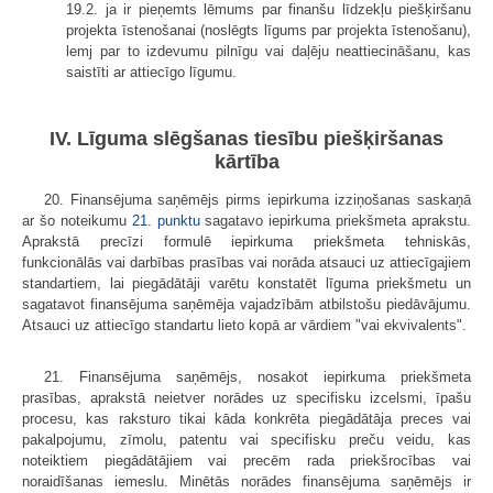
19.2. ja ir pieņemts lēmums par finanšu līdzekļu piešķiršanu
projekta īstenošanai (noslēgts līgums par projekta īstenošanu),
lemj par to izdevumu pilnīgu vai daļēju neattiecināšanu, kas
saistīti ar attiecīgo līgumu.
IV. Līguma slēgšanas tiesību piešķiršanas
kārtība
20. Finansējuma saņēmējs pirms iepirkuma izziņošanas saskaņā
ar šo noteikumu
21. punktu
sagatavo iepirkuma priekšmeta aprakstu.
Aprakstā precīzi formulē iepirkuma priekšmeta tehniskās,
funkcionālās vai darbības prasības vai norāda atsauci uz attiecīgajiem
standartiem, lai piegādātāji varētu konstatēt līguma priekšmetu un
sagatavot finansējuma saņēmēja vajadzībām atbilstošu piedāvājumu.
Atsauci uz attiecīgo standartu lieto kopā ar vārdiem "vai ekvivalents".
21. Finansējuma saņēmējs, nosakot iepirkuma priekšmeta
prasības, aprakstā neietver norādes uz specifisku izcelsmi, īpašu
procesu, kas raksturo tikai kāda konkrēta piegādātāja preces vai
pakalpojumu, zīmolu, patentu vai specifisku preču veidu, kas
noteiktiem piegādātājiem vai precēm rada priekšrocības vai
noraidīšanas iemeslu. Minētās norādes finansējuma saņēmējs ir