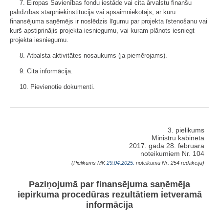
7. Eiropas Savienības fondu iestāde vai cita ārvalstu finanšu
palīdzības starpniekinstitūcija vai apsaimniekotājs, ar kuru
finansējuma saņēmējs ir noslēdzis līgumu par projekta īstenošanu vai
kurš apstiprinājis projekta iesniegumu, vai kuram plānots iesniegt
projekta iesniegumu.
8. Atbalsta aktivitātes nosaukums (ja piemērojams).
9. Cita informācija.
10. Pievienotie dokumenti.
3. pielikums
Ministru kabineta
2017. gada 28. februāra
noteikumiem Nr. 104
(Pielikums MK
29.04.2025.
noteikumu Nr. 254 redakcijā)
Paziņojumā par finansējuma saņēmēja
iepirkuma procedūras rezultātiem ietveramā
informācija