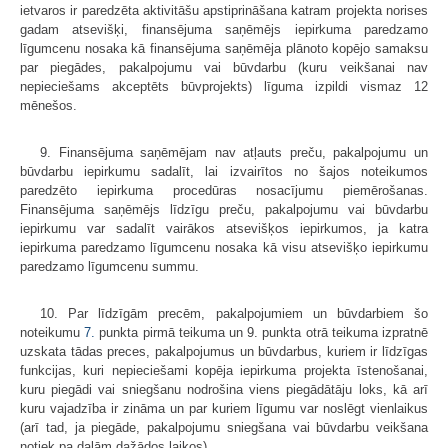
ietvaros ir paredzēta aktivitāšu apstiprināšana katram projekta norises
gadam atsevišķi, finansējuma saņēmējs iepirkuma paredzamo
līgumcenu nosaka kā finansējuma saņēmēja plānoto kopējo samaksu
par piegādes, pakalpojumu vai būvdarbu (kuru veikšanai nav
nepieciešams akceptēts būvprojekts) līguma izpildi vismaz 12
mēnešos.
9. Finansējuma saņēmējam nav atļauts preču, pakalpojumu un
būvdarbu iepirkumu sadalīt, lai izvairītos no šajos noteikumos
paredzēto iepirkuma procedūras nosacījumu piemērošanas.
Finansējuma saņēmējs līdzīgu preču, pakalpojumu vai būvdarbu
iepirkumu var sadalīt vairākos atsevišķos iepirkumos, ja katra
iepirkuma paredzamo līgumcenu nosaka kā visu atsevišķo iepirkumu
paredzamo līgumcenu summu.
10. Par līdzīgām precēm, pakalpojumiem un būvdarbiem šo
noteikumu
7.
punkta pirmā teikuma un 9. punkta otrā teikuma izpratnē
uzskata tādas preces, pakalpojumus un būvdarbus, kuriem ir līdzīgas
funkcijas, kuri nepieciešami kopēja iepirkuma projekta īstenošanai,
kuru piegādi vai sniegšanu nodrošina viens piegādātāju loks, kā arī
kuru vajadzība ir zināma un par kuriem līgumu var noslēgt vienlaikus
(arī tad, ja piegāde, pakalpojumu sniegšana vai būvdarbu veikšana
notiek pa daļām dažādos laikos).