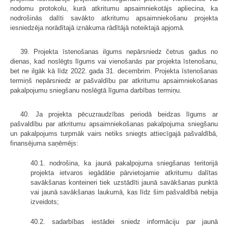
nodomu protokolu, kurā atkritumu apsaimniekotājs apliecina, ka
nodrošinās dalīti savākto atkritumu apsaimniekošanu projekta
iesniedzēja norādītajā iznākuma rādītājā noteiktajā apjomā.
39. Projekta īstenošanas ilgums nepārsniedz četrus gadus no
dienas, kad noslēgts līgums vai vienošanās par projekta īstenošanu,
bet ne ilgāk kā līdz 2022. gada 31. decembrim. Projekta īstenošanas
termiņš nepārsniedz ar pašvaldību par atkritumu apsaimniekošanas
pakalpojumu sniegšanu noslēgtā līguma darbības termiņu.
40. Ja projekta pēcuzraudzības periodā beidzas līgums ar
pašvaldību par atkritumu apsaimniekošanas pakalpojuma sniegšanu
un pakalpojums turpmāk vairs netiks sniegts attiecīgajā pašvaldībā,
finansējuma saņēmējs:
40.1. nodrošina, ka jaunā pakalpojuma sniegšanas teritorijā
projekta ietvaros iegādātie pārvietojamie atkritumu dalītas
savākšanas konteineri tiek uzstādīti jaunā savākšanas punktā
vai jaunā savākšanas laukumā, kas līdz šim pašvaldībā nebija
izveidots;
40.2. sadarbības iestādei sniedz informāciju par jaunā