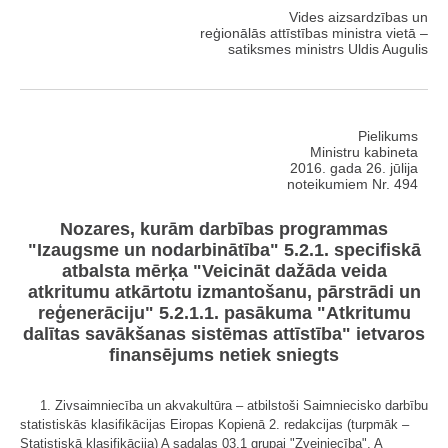
Vides aizsardzības un
reģionālās attīstības ministra vietā –
satiksmes ministrs Uldis Augulis
Pielikums
Ministru kabineta
2016. gada 26. jūlija
noteikumiem Nr. 494
Nozares, kurām darbības programmas
"Izaugsme un nodarbinātība" 5.2.1. specifiskā
atbalsta mērķa "Veicināt dažāda veida
atkritumu atkārtotu izmantošanu, pārstrādi un
reģenerāciju" 5.2.1.1. pasākuma "Atkritumu
dalītas savākšanas sistēmas attīstība" ietvaros
finansējums netiek sniegts
1. Zivsaimniecība un akvakultūra – atbilstoši Saimniecisko darbību
statistiskās klasifikācijas Eiropas Kopienā 2. redakcijas (turpmāk –
Statistiskā klasifikācija) A sadaļas 03.1 grupai "Zvejniecība", A