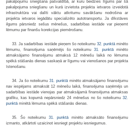
pakalpojumu sniegšana pašvaldībā, ar kuru beidzies līgums par šā
pakalpojuma sniegšanu un kurā izvietota projekta ietvaros izveidotā
infrastruktūra vai dalīti vāktu atkritumu savākšanu nodrošina ar
projekta ietvaros iegādātu specializēto autotransportu. Ja dīkstāves
ilgums pārsniedz sešus mēnešus, sadarbības iestāde var pieņemt
lēmumu par finanšu korekcijas piemērošanu.
33. Ja sadarbības iestāde pieņem šo noteikumu
32. punktā
minēto
lēmumu, finansējuma saņēmējs šo noteikumu
31. punktā
minēto
atmaksājamo finansējumu atmaksā 12 mēnešu laikā no lēmuma
spēkā stāšanās dienas saskaņā ar līgumu vai vienošanos par projekta
īstenošanu.
34. Ja šo noteikumu
31. punktā
minēto atmaksājamo finansējumu
nav iespējams atmaksāt 12 mēnešu laikā, finansējuma saņēmējs un
sadarbības iestāde vienojas par atmaksājamā finansējuma atmaksas
grafiku, kas kopumā nepārsniedz 24 mēnešus no šo noteikumu
32.
punktā
minētā lēmuma spēkā stāšanās dienas.
35. Šo noteikumu
31. punktā
minēto atmaksāto finansējumu
izmanto, atkārtoti uzaicinot iesniegt projektu iesniegumus.