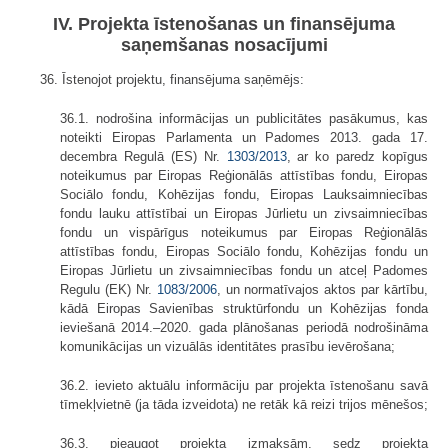
IV. Projekta īstenošanas un finansējuma
saņemšanas nosacījumi
36. Īstenojot projektu, finansējuma saņēmējs:
36.1. nodrošina informācijas un publicitātes pasākumus, kas
noteikti Eiropas Parlamenta un Padomes 2013. gada 17.
decembra Regulā (ES) Nr.
1303/2013
, ar ko paredz kopīgus
noteikumus par Eiropas Reģionālās attīstības fondu, Eiropas
Sociālo fondu, Kohēzijas fondu, Eiropas Lauksaimniecības
fondu lauku attīstībai un Eiropas Jūrlietu un zivsaimniecības
fondu un vispārīgus noteikumus par Eiropas Reģionālās
attīstības fondu, Eiropas Sociālo fondu, Kohēzijas fondu un
Eiropas Jūrlietu un zivsaimniecības fondu un atceļ Padomes
Regulu (EK) Nr.
1083/2006
, un normatīvajos aktos par kārtību,
kādā Eiropas Savienības struktūrfondu un Kohēzijas fonda
ieviešanā 2014.–2020. gada plānošanas periodā nodrošināma
komunikācijas un vizuālās identitātes prasību ievērošana;
36.2. ievieto aktuālu informāciju par projekta īstenošanu savā
tīmekļvietnē (ja tāda izveidota) ne retāk kā reizi trijos mēnešos;
36.3. pieaugot projekta izmaksām, sedz projekta