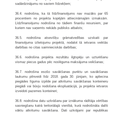
sadārdzinājumu no saviem līdzekļiem;
36.4. nodrošina, ka tā līdzfinansējums nav mazāks par 65
procentiem no projekta kopējām attiecināmajām izmaksām.
Līdzfinansējumu nodrošina no tādiem finanšu resursiem, par
kuriem nav saņemts nekāds publisks atbalsts;
36.5. nodrošina atsevišķu grāmatvedības uzskaiti par
finansējuma izlietojumu projektā, nodalot tā ietvaros veiktās
darbības no citas saimnieciskās darbības;
36.6. nodrošina projekta rezultātu ilgtspēju un uzturēšanu
vismaz piecus gadus pēc noslēguma maksājuma veikšanas;
36.7. nodrošina esošo savākšanas punktu un savākšanas
laukumu pilnveidi līdz 2018. gada 30. jūnijam, ko apliecina
piegādes līguma izpilde par atkritumu savākšanas konteineru
piegādi vai būvju nodošana ekspluatācijā, ja projekta ietvaros
izveidoti pazemes konteineri;
36.8. nodrošina datu uzkrāšanu par iznākuma rādītāja vērtības
sasniegšanu katrā teritoriālajā vienībā, kurā nodrošināta dalīti
vāktu atkritumu savākšana. Dati uzkrājami par republikas