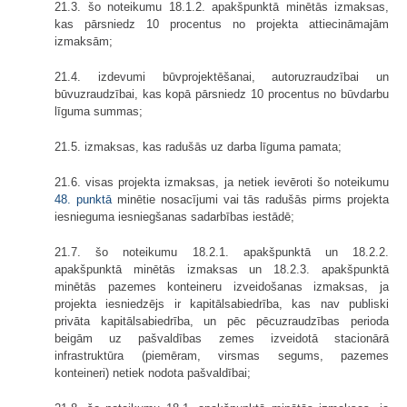
21.3. šo noteikumu 18.1.2. apakšpunktā minētās izmaksas,
kas pārsniedz 10 procentus no projekta attiecināmajām
izmaksām;
21.4. izdevumi būvprojektēšanai, autoruzraudzībai un
būvuzraudzībai, kas kopā pārsniedz 10 procentus no būvdarbu
līguma summas;
21.5. izmaksas, kas radušās uz darba līguma pamata;
21.6. visas projekta izmaksas, ja netiek ievēroti šo noteikumu
48. punktā
minētie nosacījumi vai tās radušās pirms projekta
iesnieguma iesniegšanas sadarbības iestādē;
21.7. šo noteikumu 18.2.1. apakšpunktā un 18.2.2.
apakšpunktā minētās izmaksas un 18.2.3. apakšpunktā
minētās pazemes konteineru izveidošanas izmaksas, ja
projekta iesniedzējs ir kapitālsabiedrība, kas nav publiski
privāta kapitālsabiedrība, un pēc pēcuzraudzības perioda
beigām uz pašvaldības zemes izveidotā stacionārā
infrastruktūra (piemēram, virsmas segums, pazemes
konteineri) netiek nodota pašvaldībai;