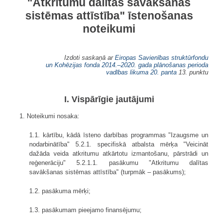
"Atkritumu dalītas savākšanas
sistēmas attīstība" īstenošanas
noteikumi
Izdoti saskaņā ar
Eiropas Savienības struktūrfondu
un Kohēzijas fonda 2014.–2020. gada plānošanas perioda
vadības likuma
20. panta
13. punktu
I. Vispārīgie jautājumi
1. Noteikumi nosaka:
1.1. kārtību, kādā īsteno darbības programmas "Izaugsme un
nodarbinātība" 5.2.1. specifiskā atbalsta mērķa "Veicināt
dažāda veida atkritumu atkārtotu izmantošanu, pārstrādi un
reģenerāciju" 5.2.1.1. pasākumu "Atkritumu dalītas
savākšanas sistēmas attīstība" (turpmāk – pasākums);
1.2. pasākuma mērķi;
1.3. pasākumam pieejamo finansējumu;