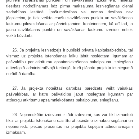
jauniem savākšanas punktiem un savākšanas laukumiem, minētās
tiesības nodrošināmas līdz pirmā maksājuma iesniegšanas dienai
sadarbības iestādē. Īpašumtiesības vai nomas tiesības nav
jāapliecina, ja tiek veikta esošu savākšanas punktu un savākšanas
laukumu pilnveidošana ar pārvietojamiem konteineriem, kā arī tad, ja
jaunu savākšanas punktu un savākšanas laukumu izveidei netiek
veikti būvdarbi.
26. Ja projekta iesniedzējs ir publiski privāta kapitālsabiedrība, tai
vismaz uz projekta īstenošanas laiku jābūt noslēgtam līgumam ar
pašvaldību par atkritumu apsaimniekošanas pakalpojumu sniegšanu
attiecīgajā administratīvajā teritorijā, kurā plānota projekta iesniegumā
norādītā darbība.
27. Ja projektā noteiktās darbības paredzēts veikt vairākās
pašvaldībās, ar katru pašvaldību jābūt noslēgtam līgumam par
attiecīgu atkritumu apsaimniekošanas pakalpojumu sniegšanu.
28. Neparedzētie izdevumi ir tādi izdevumi, kas var tikt izmantoti
tikai ar projekta īstenošanu saistītu attiecināmo izmaksu segšanai un
nepārsniedz piecus procentus no projekta kopējām attiecināmajām
izmaksām.