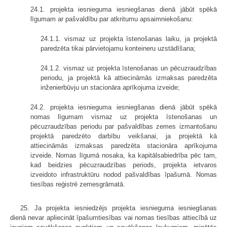
24.1. projekta iesnieguma iesniegšanas dienā jābūt spēkā
līgumam ar pašvaldību par atkritumu apsaimniekošanu:
24.1.1. vismaz uz projekta īstenošanas laiku, ja projektā
paredzēta tikai pārvietojamu konteineru uzstādīšana;
24.1.2. vismaz uz projekta īstenošanas un pēcuzraudzības
periodu, ja projektā kā attiecināmās izmaksas paredzēta
inženierbūvju un stacionāra aprīkojuma izveide;
24.2. projekta iesnieguma iesniegšanas dienā jābūt spēkā
nomas līgumam vismaz uz projekta īstenošanas un
pēcuzraudzības periodu par pašvaldības zemes izmantošanu
projektā paredzēto darbību veikšanai, ja projektā kā
attiecināmās izmaksas paredzēta stacionāra aprīkojuma
izveide. Nomas līgumā nosaka, ka kapitālsabiedrība pēc tam,
kad beidzies pēcuzraudzības periods, projekta ietvaros
izveidoto infrastruktūru nodod pašvaldības īpašumā. Nomas
tiesības reģistrē zemesgrāmatā.
25. Ja projekta iesniedzējs projekta iesnieguma iesniegšanas
dienā nevar apliecināt īpašumtiesības vai nomas tiesības attiecībā uz