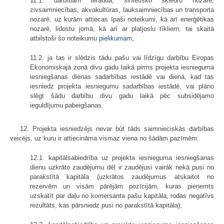
11.1. darbībām tērauda, sintētisko šķiedru nozarē,
zivsaimniecības, akvakultūras, lauksaimniecības un transporta
nozarē, uz kurām attiecas īpaši noteikumi, kā arī enerģētikas
nozarē, lidostu jomā, kā arī ar platjoslu tīkliem, tai skaitā
atbilstoši šo noteikumu
pielikumam
;
11.2. ja tas ir slēdzis tādu pašu vai līdzīgu darbību Eiropas
Ekonomiskajā zonā divu gadu laikā pirms projekta iesnieguma
iesniegšanas dienas sadarbības iestādē vai dienā, kad tas
iesniedz projekta iesniegumu sadarbības iestādē, vai plāno
slēgt šādu darbību divu gadu laikā pēc subsidējamo
ieguldījumu pabeigšanas.
12. Projekta iesniedzējs nevar būt tāds saimnieciskās darbības
veicējs, uz kuru ir attiecināma vismaz viena no šādām pazīmēm:
12.1. kapitālsabiedrība uz projekta iesnieguma iesniegšanas
dienu uzkrāto zaudējumu dēļ ir zaudējusi vairāk nekā pusi no
parakstītā kapitāla (uzkrātos zaudējumus atskaitot no
rezervēm un visām pārējām pozīcijām, kuras pieņemts
uzskatīt par daļu no komersanta pašu kapitāla, rodas negatīvs
rezultāts, kas pārsniedz pusi no parakstītā kapitāla);