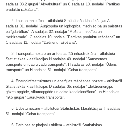
sadaļas 03.2 grupai "Akvakultūra" un C sadaļas 10. nodaļai "Pārtikas
produktu ražošana".
2. Lauksaimniecība – atbilstoši Statistiskās klasifikācijas A
sadaļas 01. nodaļai "Augkopība un lopkopība, medniecība un saistītās
palīgdarbības", A sadaļas 02. nodaļai "Mežsaimniecība un
mežizstrāde", C sadaļas 10. nodaļai "Pārtikas produktu ražošana" un
C sadaļas 11. nodaļai "Dzērienu ražošana".
3. Transporta nozare un ar to saistītā infrastruktūra – atbilstoši
Statistiskās klasifikācijas H sadaļas 49. nodaļai "Sauszemes
transports un cauruļvadu transports", H sadaļas 50. nodaļai "Ūdens
transports" un H sadaļas 51. nodaļai "Gaisa transports".
4. Energoinfrastruktūras un enerģijas ražošanas nozare – atbilstoši
Statistiskās klasifikācijas D sadaļas 35. nodaļai "Elektroenerģija,
gāzes apgāde, siltumapgāde un gaisa kondicionēšana" un H sadaļas
49.5 grupai "Cauruļvadu transports".
5. Lidostu nozare – atbilstoši Statistiskās klasifikācijas H sadaļas
51. nodaļai "Gaisa transports".
6. Darbības ar platjoslu tīkliem – atbilstoši Statistiskās