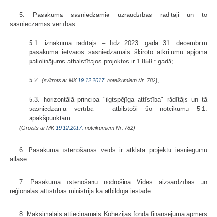
5. Pasākuma sasniedzamie uzraudzības rādītāji un to
sasniedzamās vērtības:
5.1. iznākuma rādītājs – līdz 2023. gada 31. decembrim
pasākuma ietvaros sasniedzamais šķiroto atkritumu apjoma
palielinājums atbalstītajos projektos ir 1 859 t gadā;
5.2.
);
(svītrots ar MK
19.12.2017.
noteikumiem Nr. 782
5.3. horizontālā principa "ilgtspējīga attīstība" rādītājs un tā
sasniedzamā vērtība – atbilstoši šo noteikumu 5.1.
apakšpunktam.
(Grozīts ar MK
19.12.2017.
noteikumiem Nr. 782)
6. Pasākuma īstenošanas veids ir atklāta projektu iesniegumu
atlase.
7. Pasākuma īstenošanu nodrošina Vides aizsardzības un
reģionālās attīstības ministrija kā atbildīgā iestāde.
8. Maksimālais attiecināmais Kohēzijas fonda finansējuma apmērs