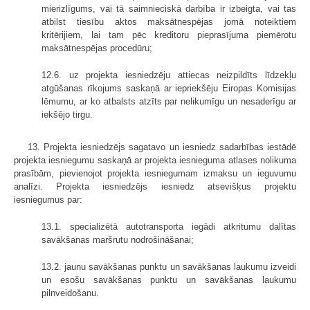
mierizlīgums, vai tā saimnieciskā darbība ir izbeigta, vai tas
atbilst tiesību aktos maksātnespējas jomā noteiktiem
kritērijiem, lai tam pēc kreditoru pieprasījuma piemērotu
maksātnespējas procedūru;
12.6. uz projekta iesniedzēju attiecas neizpildīts līdzekļu
atgūšanas rīkojums saskaņā ar iepriekšēju Eiropas Komisijas
lēmumu, ar ko atbalsts atzīts par nelikumīgu un nesaderīgu ar
iekšējo tirgu.
13. Projekta iesniedzējs sagatavo un iesniedz sadarbības iestādē
projekta iesniegumu saskaņā ar projekta iesnieguma atlases nolikuma
prasībām, pievienojot projekta iesniegumam izmaksu un ieguvumu
analīzi. Projekta iesniedzējs iesniedz atsevišķus projektu
iesniegumus par:
13.1. specializētā autotransporta iegādi atkritumu dalītas
savākšanas maršrutu nodrošināšanai;
13.2. jaunu savākšanas punktu un savākšanas laukumu izveidi
un esošu savākšanas punktu un savākšanas laukumu
pilnveidošanu.