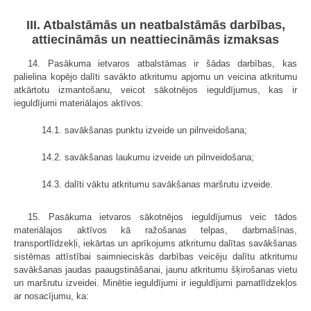
III. Atbalstāmās un neatbalstāmās darbības,
attiecināmās un neattiecināmās izmaksas
14. Pasākuma ietvaros atbalstāmas ir šādas darbības, kas
palielina kopējo dalīti savākto atkritumu apjomu un veicina atkritumu
atkārtotu izmantošanu, veicot sākotnējos ieguldījumus, kas ir
ieguldījumi materiālajos aktīvos:
14.1. savākšanas punktu izveide un pilnveidošana;
14.2. savākšanas laukumu izveide un pilnveidošana;
14.3. dalīti vāktu atkritumu savākšanas maršrutu izveide.
15. Pasākuma ietvaros sākotnējos ieguldījumus veic tādos
materiālajos aktīvos kā ražošanas telpas, darbmašīnas,
transportlīdzekļi, iekārtas un aprīkojums atkritumu dalītas savākšanas
sistēmas attīstībai saimnieciskās darbības veicēju dalītu atkritumu
savākšanas jaudas paaugstināšanai, jaunu atkritumu šķirošanas vietu
un maršrutu izveidei. Minētie ieguldījumi ir ieguldījumi pamatlīdzekļos
ar nosacījumu, ka: