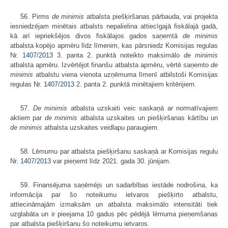
56. Pirms
de minimis
atbalsta piešķiršanas pārbauda, vai projekta
iesniedzējam minētais atbalsts nepalielina attiecīgajā fiskālajā gadā,
kā arī iepriekšējos divos fiskālajos gados saņemtā
de minimis
atbalsta kopējo apmēru līdz līmenim, kas pārsniedz Komisijas regulas
Nr.
1407/2013
3. panta 2. punktā noteikto maksimālo
de minimis
atbalsta apmēru. Izvērtējot finanšu atbalsta apmēru, vērtē saņemto
de
minimis
atbalstu viena vienota uzņēmuma līmenī atbilstoši Komisijas
regulas Nr.
1407/2013
2. panta 2. punktā minētajiem kritērijiem.
57.
De minimis
atbalsta uzskaiti veic saskaņā ar normatīvajiem
aktiem par
de minimis
atbalsta uzskaites un piešķiršanas kārtību un
de minimis
atbalsta uzskaites veidlapu paraugiem.
58. Lēmumu par atbalsta piešķiršanu saskaņā ar Komisijas regulu
Nr.
1407/2013
var pieņemt līdz 2021. gada 30. jūnijam.
59. Finansējuma saņēmējs un sadarbības iestāde nodrošina, ka
informācija par šo noteikumu ietvaros piešķirto atbalstu,
attiecināmajām izmaksām un atbalsta maksimālo intensitāti tiek
uzglabāta un ir pieejama 10 gadus pēc pēdējā lēmuma pieņemšanas
par atbalsta piešķiršanu šo noteikumu ietvaros.