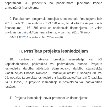
nepārsniedz 35 procentus no pasākumam pieejamā kopējā
attiecināmā finansējuma.
9. Pasākumam pieejamais kopējais attiecināmais finansējums līdz
2018. gada 31. decembrim ir 423 470
euro
, tai skaitā Kohēzijas fonda
finansējums – 161 891
euro
un nacionālais finansējums, ko veido
privātais un pašvaldības finansējums, – vismaz 261 579
euro
.
(MK
19.12.2017.
noteikumu Nr. 782 redakcijā)
II. Prasības projekta iesniedzējam
10. Pasākuma ietvaros projekta iesniedzējs var būt
kapitālsabiedrība, pašvaldība vai pašvaldības iestāde. Projekta
iesniedzēja darbība atbilstoši Saimniecisko darbību statistiskās
klasifikācijas Eiropas Kopienā
2.
redakcijai atbilst E sadaļas 38. vai
39. nodaļai, ja projekta iesniedzējs ir kapitālsabiedrība, vai O sadaļas
84.11 klasei, ja projekta iesniedzējs ir pašvaldība vai pašvaldības
iestāde.
11. Projekta iesniedzējs nevar pretendēt uz finansējumu: