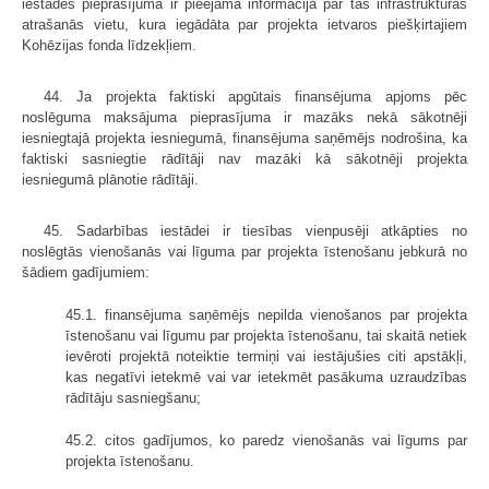
iestādes pieprasījuma ir pieejama informācija par tās infrastruktūras
atrašanās vietu, kura iegādāta par projekta ietvaros piešķirtajiem
Kohēzijas fonda līdzekļiem.
44. Ja projekta faktiski apgūtais finansējuma apjoms pēc
noslēguma maksājuma pieprasījuma ir mazāks nekā sākotnēji
iesniegtajā projekta iesniegumā, finansējuma saņēmējs nodrošina, ka
faktiski sasniegtie rādītāji nav mazāki kā sākotnēji projekta
iesniegumā plānotie rādītāji.
45. Sadarbības iestādei ir tiesības vienpusēji atkāpties no
noslēgtās vienošanās vai līguma par projekta īstenošanu jebkurā no
šādiem gadījumiem:
45.1. finansējuma saņēmējs nepilda vienošanos par projekta
īstenošanu vai līgumu par projekta īstenošanu, tai skaitā netiek
ievēroti projektā noteiktie termiņi vai iestājušies citi apstākļi,
kas negatīvi ietekmē vai var ietekmēt pasākuma uzraudzības
rādītāju sasniegšanu;
45.2. citos gadījumos, ko paredz vienošanās vai līgums par
projekta īstenošanu.