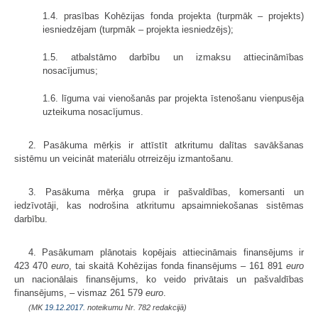
1.4. prasības Kohēzijas fonda projekta (turpmāk – projekts)
iesniedzējam (turpmāk – projekta iesniedzējs);
1.5. atbalstāmo darbību un izmaksu attiecināmības
nosacījumus;
1.6. līguma vai vienošanās par projekta īstenošanu vienpusēja
uzteikuma nosacījumus.
2. Pasākuma mērķis ir attīstīt atkritumu dalītas savākšanas
sistēmu un veicināt materiālu otrreizēju izmantošanu.
3. Pasākuma mērķa grupa ir pašvaldības, komersanti un
iedzīvotāji, kas nodrošina atkritumu apsaimniekošanas sistēmas
darbību.
4. Pasākumam plānotais kopējais attiecināmais finansējums ir
423 470
euro
, tai skaitā Kohēzijas fonda finansējums – 161 891
euro
un nacionālais finansējums, ko veido privātais un pašvaldības
finansējums, – vismaz 261 579
euro
.
(MK
19.12.2017.
noteikumu Nr. 782 redakcijā)