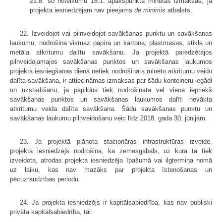
21.8. šo noteikumu 18.1. apakšpunktā minētās izmaksas, ja
projekta iesniedzējam nav pieejams
de minimis
atbalsts.
22. Izveidojot vai pilnveidojot savākšanas punktu un savākšanas
laukumu, nodrošina vismaz papīra un kartona, plastmasas, stikla un
metāla atkritumu dalītu savākšanu. Ja projektā paredzētajos
pilnveidojamajos savākšanas punktos un savākšanas laukumos
projekta iesniegšanas dienā netiek nodrošināta minēto atkritumu veidu
dalīta savākšana, ir attiecināmas izmaksas par šādu konteineru iegādi
un uzstādīšanu, ja papildus tiek nodrošināta vēl viena iepriekš
savākšanas punktos un savākšanas laukumos dalīti nevākta
atkritumu veida dalīta savākšana. Šādu savākšanas punktu un
savākšanas laukumu pilnveidošanu veic līdz 2018. gada 30. jūnijam.
23. Ja projektā plānota stacionāras infrastruktūras izveide,
projekta iesniedzējs nodrošina, ka zemesgabals, uz kura tā tiek
izveidota, atrodas projekta iesniedzēja īpašumā vai ilgtermiņa nomā
uz laiku, kas nav mazāks par projekta īstenošanas un
pēcuzraudzības periodu.
24. Ja projekta iesniedzējs ir kapitālsabiedrība, kas nav publiski
privāta kapitālsabiedrība, tai: