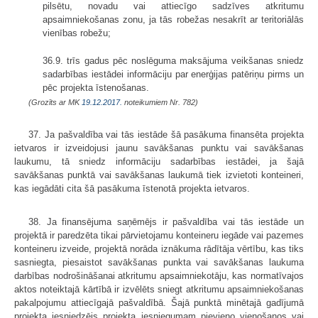
pilsētu, novadu vai attiecīgo sadzīves atkritumu
apsaimniekošanas zonu, ja tās robežas nesakrīt ar teritoriālās
vienības robežu;
36.9. trīs gadus pēc noslēguma maksājuma veikšanas sniedz
sadarbības iestādei informāciju par enerģijas patēriņu pirms un
pēc projekta īstenošanas.
(Grozīts ar MK
19.12.2017.
noteikumiem Nr. 782)
37. Ja pašvaldība vai tās iestāde šā pasākuma finansēta projekta
ietvaros ir izveidojusi jaunu savākšanas punktu vai savākšanas
laukumu, tā sniedz informāciju sadarbības iestādei, ja šajā
savākšanas punktā vai savākšanas laukumā tiek izvietoti konteineri,
kas iegādāti cita šā pasākuma īstenotā projekta ietvaros.
38. Ja finansējuma saņēmējs ir pašvaldība vai tās iestāde un
projektā ir paredzēta tikai pārvietojamu konteineru iegāde vai pazemes
konteineru izveide, projektā norāda iznākuma rādītāja vērtību, kas tiks
sasniegta, piesaistot savākšanas punkta vai savākšanas laukuma
darbības nodrošināšanai atkritumu apsaimniekotāju, kas normatīvajos
aktos noteiktajā kārtībā ir izvēlēts sniegt atkritumu apsaimniekošanas
pakalpojumu attiecīgajā pašvaldībā. Šajā punktā minētajā gadījumā
projekta iesniedzējs projekta iesniegumam pievieno vienošanos vai