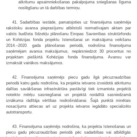
atkritumu apsaimniekošanas pakalpojuma sniegšanas līguma
noslēgšanu un tā darbības termiņu.
41. Sadarbības iestāde, pamatojoties uz finansējuma saņēmēja
rakstisku avansa pieprasījumu atbilstoši normatīvajam aktam par
valsts budžeta līdzekļu plānošanu Eiropas Savienības struktūrfondu
un Kohēzijas fonda projektu īstenošanai un maksājuma veikšanu
2014.–2020. gada plānošanas periodā, nodrošina finansējuma
saņēmējam avansa maksājumus, nepārsniedzot 30 procentus no
projektam piešķirtā Kohēzijas fonda finansējuma. Avansu var
izmaksāt vairākos maksājumos.
42. Finansējuma saņēmējs piecu gadu ilgā pēcuzraudzības
periodā katru gadu nodrošina, ka projekta ietvaros izveidotā atkritumu
dalītas savākšanas infrastruktūra pastāvīgi tiek izmantota projektā
noteikto mērķu sasniegšanai un projektā norādītā sasniedzamā
iznākuma rādītāja vērtības nodrošināšanai. Šajā punktā minētais
nosacījums attiecas arī uz projekta ietvaros iegādāto specializēto
autotransportu.
43. Finansējuma saņēmējs nodrošina, ka projekta īstenošanas un
piecu gadu pēcuzraudzības periodā pēc sadarbības vai atbildīgās