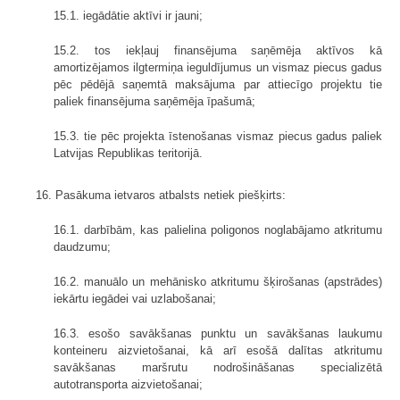
15.1. iegādātie aktīvi ir jauni;
15.2. tos iekļauj finansējuma saņēmēja aktīvos kā
amortizējamos ilgtermiņa ieguldījumus un vismaz piecus gadus
pēc pēdējā saņemtā maksājuma par attiecīgo projektu tie
paliek finansējuma saņēmēja īpašumā;
15.3. tie pēc projekta īstenošanas vismaz piecus gadus paliek
Latvijas Republikas teritorijā.
16. Pasākuma ietvaros atbalsts netiek piešķirts:
16.1. darbībām, kas palielina poligonos noglabājamo atkritumu
daudzumu;
16.2. manuālo un mehānisko atkritumu šķirošanas (apstrādes)
iekārtu iegādei vai uzlabošanai;
16.3. esošo savākšanas punktu un savākšanas laukumu
konteineru aizvietošanai, kā arī esošā dalītas atkritumu
savākšanas maršrutu nodrošināšanas specializētā
autotransporta aizvietošanai;