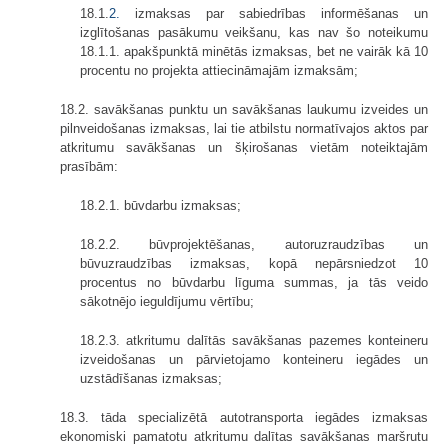
18.1.
2.
izmaksas par sabiedrības informēšanas un
izglītošanas pasākumu veikšanu, kas nav šo noteikumu
18.1.1. apakšpunktā minētās izmaksas, bet ne vairāk kā 10
procentu no projekta attiecināmajām izmaksām;
18.2. savākšanas punktu un savākšanas laukumu izveides un
pilnveidošanas izmaksas, lai tie atbilstu normatīvajos aktos par
atkritumu savākšanas un šķirošanas vietām noteiktajām
prasībām:
18.2.1. būvdarbu izmaksas;
18.2.2. būvprojektēšanas, autoruzraudzības un
būvuzraudzības izmaksas, kopā nepārsniedzot 10
procentus no būvdarbu līguma summas, ja tās veido
sākotnējo ieguldījumu vērtību;
18.2.3. atkritumu dalītās savākšanas pazemes konteineru
izveidošanas un pārvietojamo konteineru iegādes un
uzstādīšanas izmaksas;
18.3. tāda specializētā autotransporta iegādes izmaksas
ekonomiski pamatotu atkritumu dalītas savākšanas maršrutu