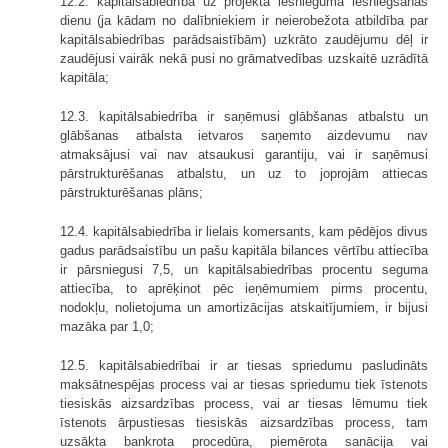
12.2. kapitālsabiedrība uz projekta iesnieguma iesniegšanas
dienu (ja kādam no dalībniekiem ir neierobežota atbildība par
kapitālsabiedrības parādsaistībām) uzkrāto zaudējumu dēļ ir
zaudējusi vairāk nekā pusi no grāmatvedības uzskaitē uzrādītā
kapitāla;
12.3. kapitālsabiedrība ir saņēmusi glābšanas atbalstu un
glābšanas atbalsta ietvaros saņemto aizdevumu nav
atmaksājusi vai nav atsaukusi garantiju, vai ir saņēmusi
pārstrukturēšanas atbalstu, un uz to joprojām attiecas
pārstrukturēšanas plāns;
12.4. kapitālsabiedrība ir lielais komersants, kam pēdējos divus
gadus parādsaistību un pašu kapitāla bilances vērtību attiecība
ir pārsniegusi 7,5, un kapitālsabiedrības procentu seguma
attiecība, to aprēķinot pēc ieņēmumiem pirms procentu,
nodokļu, nolietojuma un amortizācijas atskaitījumiem, ir bijusi
mazāka par 1,0;
12.5. kapitālsabiedrībai ir ar tiesas spriedumu pasludināts
maksātnespējas process vai ar tiesas spriedumu tiek īstenots
tiesiskās aizsardzības process, vai ar tiesas lēmumu tiek
īstenots ārpustiesas tiesiskās aizsardzības process, tam
uzsākta bankrota procedūra, piemērota sanācija vai