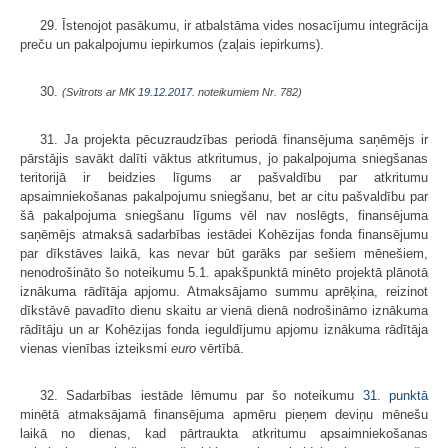
29. Īstenojot pasākumu, ir atbalstāma vides nosacījumu integrācija
preču un pakalpojumu iepirkumos (zaļais iepirkums).
30.
(Svītrots ar MK
19.12.2017.
noteikumiem Nr. 782)
31. Ja projekta pēcuzraudzības periodā finansējuma saņēmējs ir
pārstājis savākt dalīti vāktus atkritumus, jo pakalpojuma sniegšanas
teritorijā ir beidzies līgums ar pašvaldību par atkritumu
apsaimniekošanas pakalpojumu sniegšanu, bet ar citu pašvaldību par
šā pakalpojuma sniegšanu līgums vēl nav noslēgts, finansējuma
saņēmējs atmaksā sadarbības iestādei Kohēzijas fonda finansējumu
par dīkstāves laikā, kas nevar būt garāks par sešiem mēnešiem,
nenodrošināto šo noteikumu 5.1. apakšpunktā minēto projektā plānotā
iznākuma rādītāja apjomu. Atmaksājamo summu aprēķina, reizinot
dīkstāvē pavadīto dienu skaitu ar vienā dienā nodrošināmo iznākuma
rādītāju un ar Kohēzijas fonda ieguldījumu apjomu iznākuma rādītāja
vienas vienības izteiksmi
euro
vērtībā.
32. Sadarbības iestāde lēmumu par šo noteikumu
31. punktā
minētā atmaksājamā finansējuma apmēru pieņem deviņu mēnešu
laikā no dienas, kad pārtraukta atkritumu apsaimniekošanas