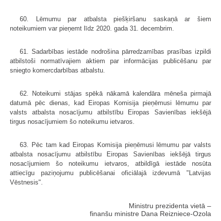
60. Lēmumu par atbalsta piešķiršanu saskaņā ar šiem
noteikumiem var pieņemt līdz 2020. gada 31. decembrim.
61. Sadarbības iestāde nodrošina pārredzamības prasības izpildi
atbilstoši normatīvajiem aktiem par informācijas publicēšanu par
sniegto komercdarbības atbalstu.
62. Noteikumi stājas spēkā nākamā kalendāra mēneša pirmajā
datumā pēc dienas, kad Eiropas Komisija pieņēmusi lēmumu par
valsts atbalsta nosacījumu atbilstību Eiropas Savienības iekšējā
tirgus nosacījumiem šo noteikumu ietvaros.
63. Pēc tam kad Eiropas Komisija pieņēmusi lēmumu par valsts
atbalsta nosacījumu atbilstību Eiropas Savienības iekšējā tirgus
nosacījumiem šo noteikumu ietvaros, atbildīgā iestāde nosūta
attiecīgu paziņojumu publicēšanai oficiālajā izdevumā "Latvijas
Vēstnesis".
Ministru prezidenta vietā –
finanšu ministre Dana Reizniece-Ozola