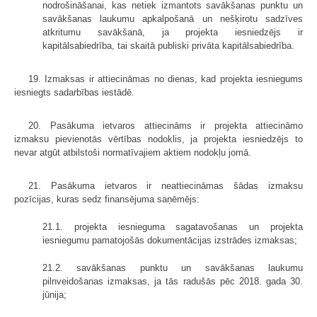
nodrošināšanai, kas netiek izmantots savākšanas punktu un
savākšanas laukumu apkalpošanā un nešķirotu sadzīves
atkritumu savākšanā, ja projekta iesniedzējs ir
kapitālsabiedrība, tai skaitā publiski privāta kapitālsabiedrība.
19. Izmaksas ir attiecināmas no dienas, kad projekta iesniegums
iesniegts sadarbības iestādē.
20. Pasākuma ietvaros attiecināms ir projekta attiecināmo
izmaksu pievienotās vērtības nodoklis, ja projekta iesniedzējs to
nevar atgūt atbilstoši normatīvajiem aktiem nodokļu jomā.
21. Pasākuma ietvaros ir neattiecināmas šādas izmaksu
pozīcijas, kuras sedz finansējuma saņēmējs:
21.1. projekta iesnieguma sagatavošanas un projekta
iesniegumu pamatojošās dokumentācijas izstrādes izmaksas;
21.2. savākšanas punktu un savākšanas laukumu
pilnveidošanas izmaksas, ja tās radušās pēc 2018. gada 30.
jūnija;