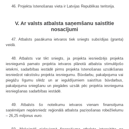
46. Projekta īstenošanas vieta ir Latvijas Republikas teritorija.
V. Ar valsts atbalsta saņemšanu saistītie
nosacījumi
47. Atbalsts pasākuma ietvaros tiek sniegts subsīdijas (granta)
veidā.
48. Atbalsts var tikt sniegts, ja projekta iesniedzējs projekta
iesniegumā pamato projekta ietvaros plānotā atbalsta stimulējošo
ietekmi, sadarbības iestādē pirms projekta īstenošanas uzsākšanas
iesniedzot rakstisku projekta iesniegumu. Būvdarbu, pakalpojuma vai
piegāžu līgumu slēdz un ar ieguldījumiem saistītus būvdarbus,
pakalpojuma sniegšanu un piegādes uzsāk pēc projekta iesnieguma
iesniegšanas sadarbības iestādē.
49. Atbalsts šo noteikumu ietvaros vienam finansējuma
saņēmējam nepārsniedz reģionālā atbalsta paziņošanas robežlielumu
– 26,25 miljonus
euro
.