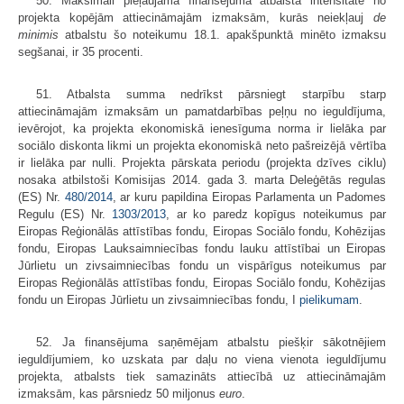
50. Maksimāli pieļaujamā finansējuma atbalsta intensitāte no
projekta kopējām attiecināmajām izmaksām, kurās neiekļauj
de
minimis
atbalstu šo noteikumu 18.1. apakšpunktā minēto izmaksu
segšanai, ir 35 procenti.
51. Atbalsta summa nedrīkst pārsniegt starpību starp
attiecināmajām izmaksām un pamatdarbības peļņu no ieguldījuma,
ievērojot, ka projekta ekonomiskā ienesīguma norma ir lielāka par
sociālo diskonta likmi un projekta ekonomiskā neto pašreizējā vērtība
ir lielāka par nulli. Projekta pārskata periodu (projekta dzīves ciklu)
nosaka atbilstoši Komisijas 2014. gada 3. marta Deleģētās regulas
(ES) Nr.
480/2014
, ar kuru papildina Eiropas Parlamenta un Padomes
Regulu (ES) Nr.
1303/2013
, ar ko paredz kopīgus noteikumus par
Eiropas Reģionālās attīstības fondu, Eiropas Sociālo fondu, Kohēzijas
fondu, Eiropas Lauksaimniecības fondu lauku attīstībai un Eiropas
Jūrlietu un zivsaimniecības fondu un vispārīgus noteikumus par
Eiropas Reģionālās attīstības fondu, Eiropas Sociālo fondu, Kohēzijas
fondu un Eiropas Jūrlietu un zivsaimniecības fondu, I
pielikumam
.
52. Ja finansējuma saņēmējam atbalstu piešķir sākotnējiem
ieguldījumiem, ko uzskata par daļu no viena vienota ieguldījumu
projekta, atbalsts tiek samazināts attiecībā uz attiecināmajām
izmaksām, kas pārsniedz 50 miljonus
euro
.