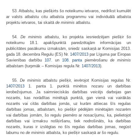
53. Atbalstu, kas piešķirts šo noteikumu ietvaros, nedrīkst kumulēt
ar valsts atbalstu citu atbalsta programmu vai individuālā atbalsta
projektu ietvaros, tai skaitā
de minimis
atbalstu.
54.
De minimis
atbalstu, ko projekta iesniedzējam piešķir šo
noteikumu 18.1. apakšpunktā paredzētajām informācijas un
publicitātes pasākumu izmaksām, sniedz saskaņā ar Komisijas 2013.
gada 18. decembra Regulu (ES) Nr.
1407/2013
par Līguma par Eiropas
Savienības darbību
107.
un
108. panta
piemērošanu
de minimis
atbalstam (turpmāk – Komisijas regula Nr.
1407/2013
).
55.
De minimis
atbalstu piešķir, ievērojot Komisijas regulas Nr.
1407/2013
1. panta 1. punktā minētos nozaru un darbības
ierobežojumus. Ja saimnieciskās darbības veicējs darbojas gan
nozarēs, kas norādītas minētajā punktā, gan vienā vai vairākās
nozarēs vai citās darbības jomās, uz kurām attiecas šīs regulas
darbības jomas, atbalstam, ko piešķir pēdējām minētajām nozarēm
vai darbības jomām, šo regulu piemēro ar nosacījumu, ka, pielietojot
darbības vai izmaksu nošķiršanu, tiek nodrošināts, ka darbības
nozarēs, kuras ir izslēgtas no šīs regulas darbības jomas, negūst
labumu no
de minimis
atbalsta, ko piešķir saskaņā ar šo regulu.