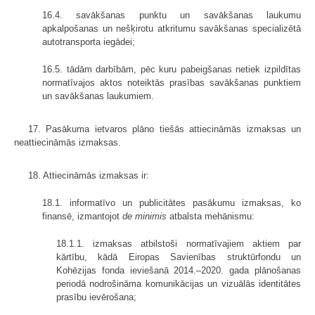
16.4. savākšanas punktu un savākšanas laukumu
apkalpošanas un nešķirotu atkritumu savākšanas specializētā
autotransporta iegādei;
16.5. tādām darbībām, pēc kuru pabeigšanas netiek izpildītas
normatīvajos aktos noteiktās prasības savākšanas punktiem
un savākšanas laukumiem.
17. Pasākuma ietvaros plāno tiešās attiecināmās izmaksas un
neattiecināmās izmaksas.
18. Attiecināmās izmaksas ir:
18.1. informatīvo un publicitātes pasākumu izmaksas, ko
finansē, izmantojot
de minimis
atbalsta mehānismu:
18.1.1. izmaksas atbilstoši normatīvajiem aktiem par
kārtību, kādā Eiropas Savienības struktūrfondu un
Kohēzijas fonda ieviešanā 2014.–2020. gada plānošanas
periodā nodrošināma komunikācijas un vizuālās identitātes
prasību ievērošana;