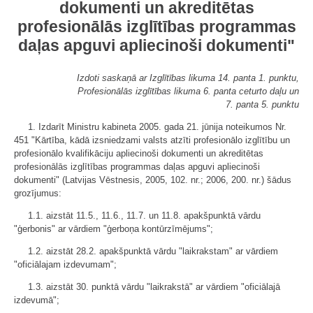
dokumenti un akreditētas
profesionālās izglītības programmas
daļas apguvi apliecinoši dokumenti"
Izdoti saskaņā ar Izglītības likuma 14. panta 1. punktu,
Profesionālās izglītības likuma 6. panta ceturto daļu un
7. panta 5. punktu
1. Izdarīt Ministru kabineta 2005. gada 21. jūnija noteikumos Nr.
451 "Kārtība, kādā izsniedzami valsts atzīti profesionālo izglītību un
profesionālo kvalifikāciju apliecinoši dokumenti un akreditētas
profesionālās izglītības programmas daļas apguvi apliecinoši
dokumenti" (Latvijas Vēstnesis, 2005, 102. nr.; 2006, 200. nr.) šādus
grozījumus:
1.1. aizstāt 11.5., 11.6., 11.7. un 11.8. apakšpunktā vārdu
"ģerbonis" ar vārdiem "ģerboņa kontūrzīmējums";
1.2. aizstāt 28.2. apakšpunktā vārdu "laikrakstam" ar vārdiem
"oficiālajam izdevumam";
1.3. aizstāt 30. punktā vārdu "laikrakstā" ar vārdiem "oficiālajā
izdevumā";