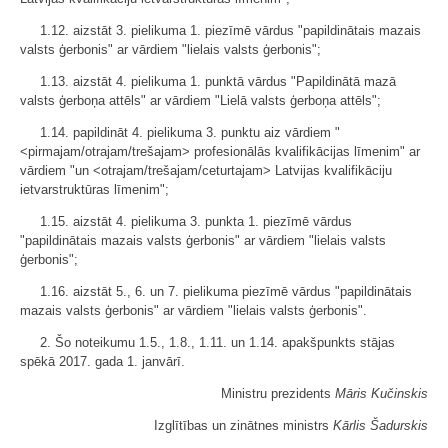
1.12. aizstāt 3. pielikuma 1. piezīmē vārdus "papildinātais mazais
valsts ģerbonis" ar vārdiem "lielais valsts ģerbonis";
1.13. aizstāt 4. pielikuma 1. punktā vārdus "Papildinātā mazā
valsts ģerboņa attēls" ar vārdiem "Lielā valsts ģerboņa attēls";
1.14. papildināt 4. pielikuma 3. punktu aiz vārdiem "
<pirmajam/otrajam/trešajam> profesionālās kvalifikācijas līmenim" ar
vārdiem "un <otrajam/trešajam/ceturtajam> Latvijas kvalifikāciju
ietvarstruktūras līmenim";
1.15. aizstāt 4. pielikuma 3. punkta 1. piezīmē vārdus
"papildinātais mazais valsts ģerbonis" ar vārdiem "lielais valsts
ģerbonis";
1.16. aizstāt 5., 6. un 7. pielikuma piezīmē vārdus "papildinātais
mazais valsts ģerbonis" ar vārdiem "lielais valsts ģerbonis".
2. Šo noteikumu 1.5., 1.8., 1.11. un 1.14. apakšpunkts stājas
spēkā 2017. gada 1. janvārī.
Ministru prezidents
Māris Kučinskis
Izglītības un zinātnes ministrs
Kārlis Šadurskis