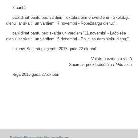
2.pantā:
papildināt pantu pēc vārdiem "oktobra pirmo svētdienu - Skolotāju
dienu" ar skaitli un vārdiem "7.novembri - Robežsargu dienu;";
papildināt pantu pēc skaitļa un vārdiem "11.novembri - Lāčplēša
dienu" ar skaitli un vārdiem "5.decembri - Policijas darbinieku dienu;".
Likums Saeimā pieņemts 2015.gada 22.oktobrī.
Valsts prezidenta vietā
Saeimas priekšsēdētāja
I.Mūrniece
Rīgā 2015.gada 27.oktobrī
Pašvaldību saistošie noteikumi