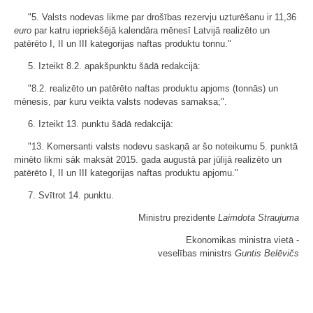
"5. Valsts nodevas likme par drošības rezervju uzturēšanu ir 11,36
euro
par katru iepriekšējā kalendāra mēnesī Latvijā realizēto un
patērēto I, II un III kategorijas naftas produktu tonnu."
5. Izteikt 8.2. apakšpunktu šādā redakcijā:
"8.2. realizēto un patērēto naftas produktu apjoms (tonnās) un
mēnesis, par kuru veikta valsts nodevas samaksa;".
6. Izteikt 13. punktu šādā redakcijā:
"13. Komersanti valsts nodevu saskaņā ar šo noteikumu 5. punktā
minēto likmi sāk maksāt 2015. gada augustā par jūlijā realizēto un
patērēto I, II un III kategorijas naftas produktu apjomu."
7. Svītrot 14. punktu.
Ministru prezidente
Laimdota Straujuma
Ekonomikas ministra vietā -
veselības ministrs
Guntis Belēvičs