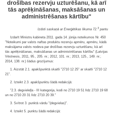
drošības rezervju uzturēšanu, kā arī
tās aprēķināšanas, maksāšanas un
administrēšanas kārtību"
3
Izdoti saskaņā ar Enerģētikas likuma 72.
pantu
Izdarīt Ministru kabineta 2011. gada 14. jūnija noteikumos Nr. 450
"Noteikumi par valsts naftas produktu rezervju apmēru, apmēru, kādā
maksājama valsts nodeva par drošības rezervju uzturēšanu, kā arī
tās aprēķināšanas, maksāšanas un administrēšanas kārtību" (Latvijas
Vēstnesis, 2011, 95., 205. nr.; 2012, 101. nr.; 2013, 125., 149. nr.;
2014, 138. nr.) šādus grozījumus:
1. Aizstāt 2.1. apakšpunktā skaitli "2710 12 25" ar skaitli "2710 12
21".
2. Izteikt 2.3. apakšpunktu šādā redakcijā:
"2.3. degvieleļļa - III kategorija, kodi no 2710 19 51 līdz 2710 19 68
un no 2710 20 31 līdz 2710 20 39."
3. Svītrot 3. punktā vārdu "(degvielas)".
4. Izteikt 5. punktu šādā redakcijā: