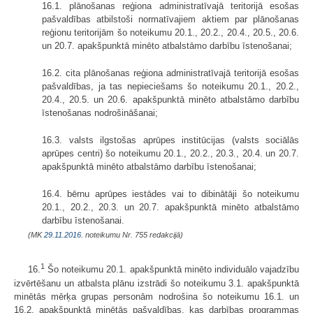
16.1. plānošanas reģiona administratīvajā teritorijā esošas
pašvaldības atbilstoši normatīvajiem aktiem par plānošanas
reģionu teritorijām šo noteikumu 20.1., 20.2., 20.4., 20.5., 20.6.
un 20.7. apakšpunktā minēto atbalstāmo darbību īstenošanai;
16.2. cita plānošanas reģiona administratīvajā teritorijā esošas
pašvaldības, ja tas nepieciešams šo noteikumu 20.1., 20.2.,
20.4., 20.5. un 20.6. apakšpunktā minēto atbalstāmo darbību
īstenošanas nodrošināšanai;
16.3. valsts ilgstošas aprūpes institūcijas (valsts sociālās
aprūpes centri) šo noteikumu 20.1., 20.2., 20.3., 20.4. un 20.7.
apakšpunktā minēto atbalstāmo darbību īstenošanai;
16.4. bērnu aprūpes iestādes vai to dibinātāji šo noteikumu
20.1., 20.2., 20.3. un 20.7. apakšpunktā minēto atbalstāmo
darbību īstenošanai.
(MK
29.11.2016.
noteikumu Nr. 755 redakcijā)
1
16.
Šo noteikumu 20.1. apakšpunktā minēto individuālo vajadzību
izvērtēšanu un atbalsta plānu izstrādi šo noteikumu 3.1. apakšpunktā
minētās mērķa grupas personām nodrošina šo noteikumu 16.1. un
16.2. apakšpunktā minētās pašvaldības, kas darbības programmas