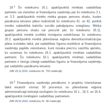
1
19.
Šo noteikumu 16.1. apakšpunktā minētais sadarbības
partneris var vienoties ar finansējuma saņēmēju par šo noteikumu 3.1.
un 3.3. apakšpunktā minēto mērķa grupas personu skaitu, kurām
pasākuma ietvaros plāno nodrošināt šo noteikumu
41.
un
42. punktā
minēto sabiedrībā balstītu sociālo pakalpojumu sniegšanu. Mērķa
grupas personu skaitu var precizēt pēc šo noteikumu 35.11.
apakšpunktā minētā izvēlētā risinājuma noteikšanas šo noteikumu
20.2. apakšpunktā minētā plānošanas reģiona deinstitucionalizācijas
plāna izstrādes laikā, pie sadarbības līguma noslēdzot ar finansējuma
saņēmēju papildu vienošanos, kurā nosaka precīzu saistību apmēru,
ko uzņemas šo noteikumu 16.1. apakšpunktā minētais sadarbības
partneris. Šo noteikumu 16.1. apakšpunktā minētais sadarbības
partneris ir tiesīgs izbeigt sadarbības līgumu ar finansējuma saņēmēju
par sadarbību pasākuma ietvaros.
(MK
29.11.2016.
noteikumu Nr. 755 redakcijā)
2
19.
Finansējuma saņēmēja pienākums ir projekta īstenošanas
laikā iesaistīt vismaz 50 procentus no plānošanas reģiona
administratīvajā teritorijā esošajiem šo noteikumu 16.1., 16.3. un 16.4.
apakšpunktā minētajiem sadarbības partneriem.
(MK
09.02.2016.
noteikumu Nr. 96 redakcijā)