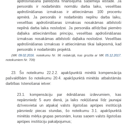
apdrošināšana paredzēta finansējuma saņēmēja iestādē. Ja
personāls ir nodarbināts normālu darba laiku, veselības
apdrošināšanas izmaksas ir attiecināmas 100 procentu
apmērā. Ja personāls ir nodarbināts nepilnu darba laiku,
veselības apdrošināšanas izmaksas nosakāmas atbilstoši
nepilnā darba laika noslodzei. Ja personāla atlīdzībai piemēro
daļlaika attiecināmības principu, veselības apdrošināšanas
izmaksas nosakāmas atbilstoši daļlaika noslodzei. Veselības
apdrošināšanas izmaksas ir attiecināmas tikai laikposmā, kad
personāls ir nodarbināts projektā.
(MK
09.02.2016.
noteikumu Nr. 96 redakcijā, kas grozīta ar MK
05.12.2017.
noteikumiem Nr. 709)
23. Šo noteikumu 22.2.2. apakšpunktā minētā kompensācija
pašvaldībām šo noteikumu 20.4. apakšpunktā minētās atbalstāmās
darbības īstenošanai ietver:
23.1. kompensāciju par ēdināšanas izdevumiem, kas
nepārsniedz 5
euro
dienā, ja laiks nokļūšanai līdz jaunajai
dzīvesvietai un atpakaļ valsts ilgstošas aprūpes institūcijā
pārsniedz piecas stundas, šo noteikumu 3.1. apakšpunktā
minētās mērķa grupas personām, kuras saņem valsts ilgstošas
aprūpes institūciju pakalpojumus;