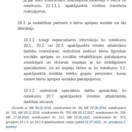
ja par šiem izdevumiem finansējuma saņēmējs ir veicis šo
noteikumu 22.1.1.1. apakšpunktā minētos transferta
maksājumus;
19.3. ja sadarbības partneris ir bērnu aprūpes iestāde vai tās
dibinātājs:
19.3.1. sniegt nepieciešamo informāciju šo noteikumu
20.1., 20.2. un 20.3. apakšpunktā minēto atbalstāmo
darbību īstenošanai, nodrošinot piekļuvi bērnu ilgstošas
sociālās aprūpes un sociālās rehabilitācijas pakalpojuma
sniedzējam un tikšanās iespējas ar tur strādājošiem
speciālistiem, kā arī iespēju tikties ar šo noteikumu 3.2.
apakšpunktā minētās mērķa grupas personām, kuras
saņem bērnu aprūpes iestādes pakalpojumus;
19.3.2. nodrošināt speciālistu dalību apmācībās šo
noteikumu 20.7. apakšpunktā minētās atbalstāmās
darbības ietvaros.
(Grozīts ar MK
09.02.2016.
noteikumiem Nr. 96; MK
07.06.2016.
noteikumiem
Nr. 351; MK
29.11.2016.
noteikumiem Nr. 755; MK
05.12.2017.
noteikumiem Nr. 709;
MK
17.04.2018.
noteikumiem Nr. 221; MK
15.06.2021.
noteikumiem Nr. 373;
grozījumi 19.1.5. un 19.1.9 apakšpunktos stājas spēkā
01.07.2021.
, sk.
grozījumu 2.
punktu
)