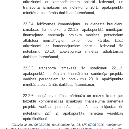
atlīdzināmi ar komandējumiem saistīti izdevumi, un
transporta izmaksām šo noteikumu 20.1. apakšpunktā
minētās atbalstāmās darbības īstenošanai;
22.2.4. iekšzemes komandējumu un dienesta braucienu
izmaksas šo noteikumu 22.1.2. apakšpunktā minētajam
finansējuma saņēmēja projekta vadības personālam
atbilstoši normatīvajiem aktiem par kārtību, kādā
atlīdzināmi ar komandējumiem saistīti izdevumi šo
noteikumu 20.10. apakšpunktā minētās atbalstāmās
darbības īstenošanai;
22.2.5. transporta izmaksas šo noteikumu 22.1.2.
apakšpunktā minētajam finansējuma saņēmēja projekta
vadības personālam šo noteikumu 20.10. apakšpunktā
minētās atbalstāmās darbības īstenošanai;
22.2.6. obligāto veselības pārbaužu un redzes korekcijas
līdzekļu kompensācijas izmaksas finansējuma saņēmēja
projekta vadības personālam, ja tās nav iekļautas šo
1
noteikumu 22.
2. apakšpunktā minētajā veselības
apdrošināšanā.
(Grozīts ar MK
09.02.2016.
noteikumiem Nr. 96; MK
07.06.2016.
noteikumiem