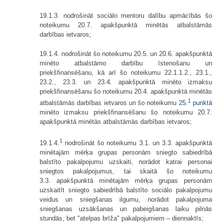
19.1.3. nodrošināt sociālo mentoru dalību apmācībās šo
noteikumu 20.7. apakšpunktā minētās atbalstāmās
darbības ietvaros;
19.1.4. nodrošināt šo noteikumu 20.5. un 20.6. apakšpunktā
minēto atbalstāmo darbību īstenošanu un
priekšfinansēšanu, kā arī šo noteikumu 22.1.1.2., 23.1.,
23.2., 23.3. un 23.4. apakšpunktā minēto izmaksu
priekšfinansēšanu šo noteikumu 20.4. apakšpunktā minētās
1
atbalstāmās darbības ietvaros un šo noteikumu
25.
punktā
minēto izmaksu priekšfinansēšanu šo noteikumu 20.7.
apakšpunktā minētās atbalstāmās darbības ietvaros;
1
19.1.4.
nodrošināt šo noteikumu 3.1. un 3.3. apakšpunktā
minētajām mērķa grupas personām sniegto sabiedrībā
balstīto pakalpojumu uzskaiti, norādot katrai personai
sniegtos pakalpojumus, tai skaitā šo noteikumu
3.3. apakšpunktā minētajām mērķa grupas personām
uzskaitīt sniegto sabiedrībā balstīto sociālo pakalpojumu
veidus un sniegšanas ilgumu, norādot pakalpojuma
sniegšanas uzsākšanas un pabeigšanas laiku pilnās
stundās, bet "atelpas brīža" pakalpojumiem – diennaktīs;