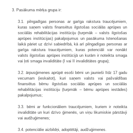
3. Pasākuma mērķa grupa ir:
3.1. pilngadīgas personas ar garīga rakstura traucējumiem,
kuras saņem valsts finansētus ilgstošas sociālās aprūpes un
sociālās rehabilitācijas institūciju (turpmāk – valsts ilgstošas
aprūpes institūcijas) pakalpojumus un pasākuma īstenošanas
laikā pāriet uz dzīvi sabiedrībā, kā arī pilngadīgas personas ar
garīga rakstura traucējumiem, kuras potenciāli var nonākt
valsts ilgstošas aprūpes institūcijā un kurām ir noteikta smaga
vai ļoti smaga invaliditāte (I vai II invaliditātes grupa);
3.2. ārpusģimenes aprūpē esoši bērni un jaunieši līdz 17 gadu
vecumam (ieskaitot), kuri saņem valsts vai pašvaldības
finansētus bērnu ilgstošas sociālās aprūpes un sociālās
rehabilitācijas institūciju (turpmāk – bērnu aprūpes iestādes)
pakalpojumus;
3.3. bērni ar funkcionāliem traucējumiem, kuriem ir noteikta
invaliditāte un kuri dzīvo ģimenēs, un viņu likumiskie pārstāvji
vai audžuģimenes;
3.4. potenciālie aizbildņi, adoptētāji, audžuģimenes.