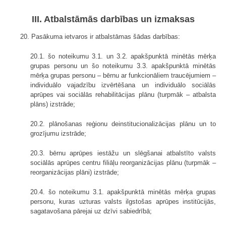
III. Atbalstāmās darbības un izmaksas
20. Pasākuma ietvaros ir atbalstāmas šādas darbības:
20.1. šo noteikumu 3.1. un 3.2. apakšpunktā minētās mērķa
grupas personu un šo noteikumu 3.3. apakšpunktā minētās
mērķa grupas personu – bērnu ar funkcionāliem traucējumiem –
individuālo vajadzību izvērtēšana un individuālo sociālās
aprūpes vai sociālās rehabilitācijas plānu (turpmāk – atbalsta
plāns) izstrāde;
20.2. plānošanas reģionu deinstitucionalizācijas plānu un to
grozījumu izstrāde;
20.3. bērnu aprūpes iestāžu un slēgšanai atbalstīto valsts
sociālās aprūpes centru filiāļu reorganizācijas plānu (turpmāk –
reorganizācijas plāni) izstrāde;
20.4. šo noteikumu 3.1. apakšpunktā minētās mērķa grupas
personu, kuras uzturas valsts ilgstošas aprūpes institūcijās,
sagatavošana pārejai uz dzīvi sabiedrībā;