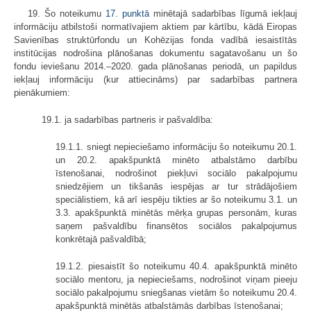
19. Šo noteikumu
17. punktā
minētajā sadarbības līgumā iekļauj
informāciju atbilstoši normatīvajiem aktiem par kārtību, kādā Eiropas
Savienības struktūrfondu un Kohēzijas fonda vadībā iesaistītās
institūcijas nodrošina plānošanas dokumentu sagatavošanu un šo
fondu ieviešanu 2014.–2020. gada plānošanas periodā, un papildus
iekļauj informāciju (kur attiecināms) par sadarbības partnera
pienākumiem:
19.1. ja sadarbības partneris ir pašvaldība:
19.1.1. sniegt nepieciešamo informāciju šo noteikumu 20.1.
un 20.2. apakšpunktā minēto atbalstāmo darbību
īstenošanai, nodrošinot piekļuvi sociālo pakalpojumu
sniedzējiem un tikšanās iespējas ar tur strādājošiem
speciālistiem, kā arī iespēju tikties ar šo noteikumu 3.1. un
3.3. apakšpunktā minētās mērķa grupas personām, kuras
saņem pašvaldību finansētos sociālos pakalpojumus
konkrētajā pašvaldībā;
19.1.2. piesaistīt šo noteikumu 40.4. apakšpunktā minēto
sociālo mentoru, ja nepieciešams, nodrošinot viņam pieeju
sociālo pakalpojumu sniegšanas vietām šo noteikumu 20.4.
apakšpunktā minētās atbalstāmās darbības īstenošanai;