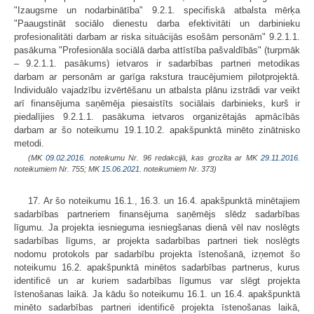
"Izaugsme un nodarbinātība" 9.2.1. specifiskā atbalsta mērķa
"Paaugstināt sociālo dienestu darba efektivitāti un darbinieku
profesionalitāti darbam ar riska situācijās esošām personām" 9.2.1.1.
pasākuma "Profesionāla sociālā darba attīstība pašvaldībās" (turpmāk
– 9.2.1.1. pasākums) ietvaros ir sadarbības partneri metodikas
darbam ar personām ar garīga rakstura traucējumiem pilotprojektā.
Individuālo vajadzību izvērtēšanu un atbalsta plānu izstrādi var veikt
arī finansējuma saņēmēja piesaistīts sociālais darbinieks, kurš ir
piedalījies 9.2.1.1. pasākuma ietvaros organizētajās apmācībās
darbam ar šo noteikumu 19.1.10.2. apakšpunktā minēto zinātnisko
metodi.
(MK
09.02.2016.
noteikumu Nr. 96 redakcijā, kas grozīta ar MK
29.11.2016.
noteikumiem Nr. 755; MK
15.06.2021.
noteikumiem Nr. 373)
17. Ar šo noteikumu 16.1., 16.3. un 16.4. apakšpunktā minētajiem
sadarbības partneriem finansējuma saņēmējs slēdz sadarbības
līgumu. Ja projekta iesnieguma iesniegšanas dienā vēl nav noslēgts
sadarbības līgums, ar projekta sadarbības partneri tiek noslēgts
nodomu protokols par sadarbību projekta īstenošanā, izņemot šo
noteikumu 16.2. apakšpunktā minētos sadarbības partnerus, kurus
identificē un ar kuriem sadarbības līgumus var slēgt projekta
īstenošanas laikā. Ja kādu šo noteikumu 16.1. un 16.4. apakšpunktā
minēto sadarbības partneri identificē projekta īstenošanas laikā,