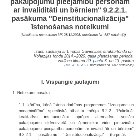
pakalpojumu pieejamību personām
ar invaliditāti un bērniem" 9.2.2.1.
pasākuma "Deinstitucionalizācija"
īstenošanas noteikumi
(Noteikumu nosaukums MK
28.11.2023.
noteikumu Nr. 687 redakcijā)
Izdoti saskaņā ar Eiropas Savienības struktūrfondu un
Kohēzijas fonda 2014.–2020. gada plānošanas perioda
vadības likuma
20. panta
6. un 13. punktu
(MK
28.11.2023.
noteikumu Nr. 687 redakcijā)
I. Vispārīgie jautājumi
1. Noteikumi nosaka:
1.1. kārtību, kādā īsteno darbības programmas "Izaugsme un
nodarbinātība" specifiskā atbalsta mērķa 9.2.2. "Palielināt
kvalitatīvu institucionālai aprūpei alternatīvu sociālo
pakalpojumu dzīvesvietā un ģimeniskai videi pietuvinātu
pakalpojumu pieejamību personām ar invaliditāti un bērniem"
9.2.2.1. pasākumu "Deinstitucionalizācija" (turpmāk –