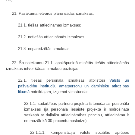
21. Pasākuma ietvaros plāno šādas izmaksas:
21.1. tiešās attiecināmās izmaksas;
21.2. netiešās attiecināmās izmaksas;
21.3. neparedzētās izmaksas.
22. Šo noteikumu 21.1. apakšpunktā minētās tiešās attiecināmās
izmaksas ietver šādas izmaksu pozīcijas:
22.1. tiešās personāla izmaksas atbilstoši
Valsts un
pašvaldību institūciju amatpersonu un darbinieku atlīdzības
likumā
noteiktajam, izņemot virsstundas:
22.1.1. sadarbības partneru projekta īstenošanas personāla
izmaksas (ja personāla iesaiste projektā ir nodrošināta
saskaņā ar daļlaika attiecināmības principu, attiecināma ir
ne mazāk kā 30 procentu noslodze):
22.1.1.1. kompensācija valsts sociālās aprūpes