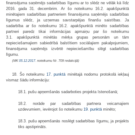
finansējuma saņēmējs sadarbības līgumu ar to slēdz ne vēlāk kā līdz
2016. gada 31. decembrim. Ar šo noteikumu 16.2. apakšpunktā
minētajiem sadarbības partneriem finansējuma saņēmējs sadarbības
līgumus slēdz, ja uzņemas savstarpējas finanšu saistības. Ja
sadarbība ar šo noteikumu 16.2. apakšpunktā minēto sadarbības
partneri paredz tikai informācijas apmaiņu par šo noteikumu
3.1. apakšpunktā minētās mērķa grupas personām un tām
nepieciešamajiem sabiedrībā balstītiem sociālajiem pakalpojumiem,
finansējuma saņēmējs izvērtē nepieciešamību slēgt sadarbības
līgumu.
(MK
05.12.2017.
noteikumu Nr. 709 redakcijā)
18. Šo noteikumu
17. punktā
minētajā nodomu protokolā iekļauj
vismaz šādu informāciju:
18.1. pušu apņemšanās sadarboties projekta īstenošanā;
18.2. norāde par sadarbības partnera veicamajiem
uzdevumiem, ievērojot šo noteikumu
19. punktā
minēto;
18.3. pušu apņemšanās noslēgt sadarbības līgumu, ja projekts
tiks apstiprināts.