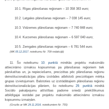
10.1. Rīgas plānošanas reģionam – 10 358 383
euro
;
10.2. Latgales plānošanas reģionam – 7 038 145
euro
;
10.3. Vidzemes plānošanas reģionam – 7 740 848
euro
;
10.4. Kurzemes plānošanas reģionam – 6 597 040
euro
;
10.5. Zemgales plānošanas reģionam – 6 781 544
euro
.
(MK
05.12.2017.
noteikumu Nr. 709 redakcijā)
11. Šo noteikumu
10. punktā
minētās projektu maksimālo
attiecināmo izmaksu kopsummas pa plānošanas reģioniem tiek
pārskatītas un, ja nepieciešams, precizētas pēc plānošanas reģionu
deinstitucionalizācijas plānu izstrādes atbilstoši precizētajam mērķa
grupas izvietojumam. Balstoties uz izstrādātajiem plānošanas reģionu
deinstitucionalizācijas plāniem, šo noteikumu
29. punktā
minētā
Sociālo pakalpojumu attīstības padome sniedz priekšlikumus
atbildīgajai iestādei par projektu maksimālo attiecināmo izmaksu
kopsummu izmaiņām.
(Grozīts ar MK
29.11.2016.
noteikumiem Nr. 755)