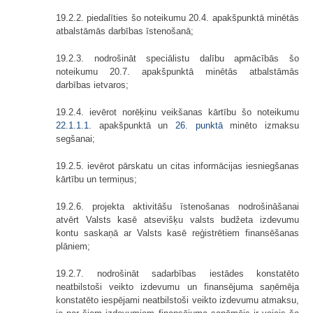
19.2.2. piedalīties šo noteikumu 20.4. apakšpunktā minētās
atbalstāmās darbības īstenošanā;
19.2.3. nodrošināt speciālistu dalību apmācībās šo
noteikumu 20.7. apakšpunktā minētās atbalstāmās
darbības ietvaros;
19.2.4. ievērot norēķinu veikšanas kārtību šo noteikumu
22.1
.
1.1
. apakšpunktā un
26. punktā
minēto izmaksu
segšanai;
19.2.5. ievērot pārskatu un citas informācijas iesniegšanas
kārtību un termiņus;
19.2.6. projekta aktivitāšu īstenošanas nodrošināšanai
atvērt Valsts kasē atsevišķu valsts budžeta izdevumu
kontu saskaņā ar Valsts kasē reģistrētiem finansēšanas
plāniem;
19.2.7. nodrošināt sadarbības iestādes konstatēto
neatbilstoši veikto izdevumu un finansējuma saņēmēja
konstatēto iespējami neatbilstoši veikto izdevumu atmaksu,