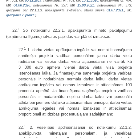
Nr. 351; MK
05.12.2017.
noteikumiem Nr. 709; MK
13.11.2018.
noteikumiem Nr. 704;
MK
04.06.2020.
noteikumiem Nr. 357; MK
15.06.2021.
noteikumiem Nr. 373;
grozījums par 22.1.1.3. apakšpunkta svītrošanu stājas spēkā
01.07.2021.
, sk.
grozījumu 2. punktu
)
1
22.
Šo noteikumu 22.2.1. apakšpunktā minēto pakalpojumu
(uzņēmuma līgumu) ietvaros papildus var plānot izmaksas:
1
22.
1. darba vietas aprīkojuma iegādei vai nomai finansējuma
saņēmēja projekta vadības personālam jaunu darba vietu
radīšanai vai esošo darba vietu atjaunošanai ne vairāk kā
3 000
euro
apmērā vienai darba vietai visā projekta
īstenošanas laikā. Ja finansējuma saņēmēja projekta vadības
personāls ir nodarbināts normālu darba laiku, darba vietas
aprīkojuma iegādes vai nomas izmaksas ir attiecināmas 100
procentu apmērā. Ja finansējuma saņēmēja projekta vadības
personāls ir nodarbinātu nepilnu darba laiku vai personāla
atlīdzībai piemēro daļlaika attiecināmības principu, darba vietas
aprīkojuma iegādes vai nomas izmaksas ir attiecināmas
proporcionāli atlīdzības procentuālajam sadalījumam;
1
22.
2. veselības apdrošināšanai šo noteikumu 22.1.2.
apakšpunktā minētajam personālam, ja veselības