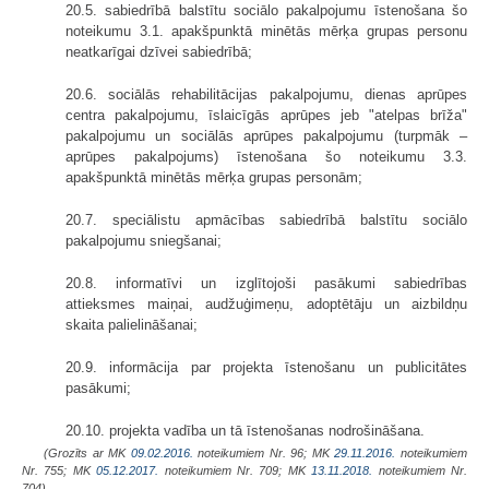
20.5. sabiedrībā balstītu sociālo pakalpojumu īstenošana šo
noteikumu 3.1. apakšpunktā minētās mērķa grupas personu
neatkarīgai dzīvei sabiedrībā;
20.6. sociālās rehabilitācijas pakalpojumu, dienas aprūpes
centra pakalpojumu, īslaicīgās aprūpes jeb "atelpas brīža"
pakalpojumu un sociālās aprūpes pakalpojumu (turpmāk –
aprūpes pakalpojums) īstenošana šo noteikumu 3.3.
apakšpunktā minētās mērķa grupas personām;
20.7. speciālistu apmācības sabiedrībā balstītu sociālo
pakalpojumu sniegšanai;
20.8. informatīvi un izglītojoši pasākumi sabiedrības
attieksmes maiņai, audžuģimeņu, adoptētāju un aizbildņu
skaita palielināšanai;
20.9. informācija par projekta īstenošanu un publicitātes
pasākumi;
20.10. projekta vadība un tā īstenošanas nodrošināšana.
(Grozīts ar MK
09.02.2016.
noteikumiem Nr. 96; MK
29.11.2016.
noteikumiem
Nr. 755; MK
05.12.2017.
noteikumiem Nr. 709; MK
13.11.2018.
noteikumiem Nr.
704)