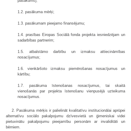
pasākums);
1.2. pasākuma mērķi;
1.3. pasākumam pieejamo finansējumu;
1.4. prasības Eiropas Sociālā fonda projekta iesniedzējam un
sadarbības partnerim;
1.5. atbalstāmo darbību un izmaksu attiecināmības
nosacījumus;
1.6. vienkāršoto izmaksu piemērošanas nosacījumus un
kārtību;
1.7. pasākuma īstenošanas nosacījumus, tai skaitā
vienošanās par projekta īstenošanu vienpusējā uzteikuma
nosacījumus.
2. Pasākuma mērķis ir palielināt kvalitatīvu institucionālai aprūpei
alternatīvu sociālo pakalpojumu dzīvesvietā un ģimeniskai videi
pietuvinātu pakalpojumu pieejamību personām ar invaliditāti un
bērniem.