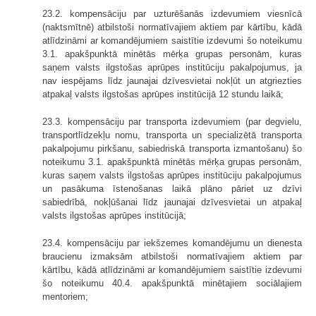
23.2. kompensāciju par uzturēšanās izdevumiem viesnīcā
(naktsmītnē) atbilstoši normatīvajiem aktiem par kārtību, kādā
atlīdzināmi ar komandējumiem saistītie izdevumi šo noteikumu
3.1. apakšpunktā minētās mērķa grupas personām, kuras
saņem valsts ilgstošas aprūpes institūciju pakalpojumus, ja
nav iespējams līdz jaunajai dzīvesvietai nokļūt un atgriezties
atpakaļ valsts ilgstošas aprūpes institūcijā 12 stundu laikā;
23.3. kompensāciju par transporta izdevumiem (par degvielu,
transportlīdzekļu nomu, transporta un specializētā transporta
pakalpojumu pirkšanu, sabiedriskā transporta izmantošanu) šo
noteikumu 3.1. apakšpunktā minētās mērķa grupas personām,
kuras saņem valsts ilgstošas aprūpes institūciju pakalpojumus
un pasākuma īstenošanas laikā plāno pāriet uz dzīvi
sabiedrībā, nokļūšanai līdz jaunajai dzīvesvietai un atpakaļ
valsts ilgstošas aprūpes institūcijā;
23.4. kompensāciju par iekšzemes komandējumu un dienesta
braucienu izmaksām atbilstoši normatīvajiem aktiem par
kārtību, kādā atlīdzināmi ar komandējumiem saistītie izdevumi
šo noteikumu 40.4. apakšpunktā minētajiem sociālajiem
mentoriem;