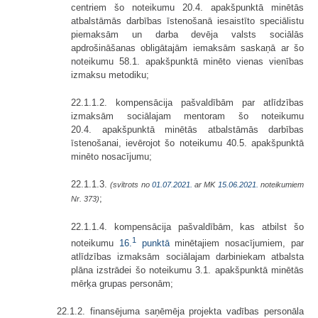
centriem šo noteikumu 20.4. apakšpunktā minētās
atbalstāmās darbības īstenošanā iesaistīto speciālistu
piemaksām un darba devēja valsts sociālās
apdrošināšanas obligātajām iemaksām saskaņā ar šo
noteikumu 58.1. apakšpunktā minēto vienas vienības
izmaksu metodiku;
22.1.1.2. kompensācija pašvaldībām par atlīdzības
izmaksām sociālajam mentoram šo noteikumu
20.4. apakšpunktā minētās atbalstāmās darbības
īstenošanai, ievērojot šo noteikumu 40.5. apakšpunktā
minēto nosacījumu;
22.1.1.3.
(svītrots no
01.07.2021.
ar MK
15.06.2021.
noteikumiem
;
Nr. 373)
22.1.1.4. kompensācija pašvaldībām, kas atbilst šo
1
noteikumu
16.
punktā
minētajiem nosacījumiem, par
atlīdzības izmaksām sociālajam darbiniekam atbalsta
plāna izstrādei šo noteikumu 3.1. apakšpunktā minētās
mērķa grupas personām;
22.1.2. finansējuma saņēmēja projekta vadības personāla