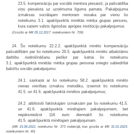
23.5. kompensāciju par sociālā mentora piesaisti, ja pašvaldība
viņu piesaista uz uzņēmuma līguma pamata. Pakalpojuma
izmaksas sociālajam mentoram nosaka par vienu šo
noteikumu 3.1. apakšpunktā minētās mērķa grupas personu,
kura saņem valsts ilgstošas aprūpes institūciju pakalpojumus.
(Grozīts ar MK
05.12.2017.
noteikumiem Nr. 709)
24. Šo noteikumu 22.2.2. apakšpunktā minēto kompensāciju
pašvaldībām par šo noteikumu 20.5. apakšpunktā minēto atbalstāmo
darbību nodrošināšanu piešķir par katrai šo noteikumu
3.1. apakšpunktā minētās mērķa grupas personai sniegto sabiedrībā
balstītu sociālo pakalpojumu:
24.1. saskaņā ar šo noteikumu 58.2. apakšpunktā minēto
vienas vienības izmaksu metodiku, izņemot šo noteikumu
41.5. un 41.6. apakšpunktā minētos pakalpojumus;
24.2. atbilstoši faktiskajām izmaksām par šo noteikumu 41.5.
un 41.6. apakšpunktā minētajiem pakalpojumiem, bet
nepārsniedzot 116
euro
diennaktī šo noteikumu
41.5. apakšpunktā minētajam pakalpojumam.
(MK
15.06.2021.
noteikumu Nr. 373 redakcijā, kas grozīta ar MK
31.01.2023.
noteikumiem Nr. 40)