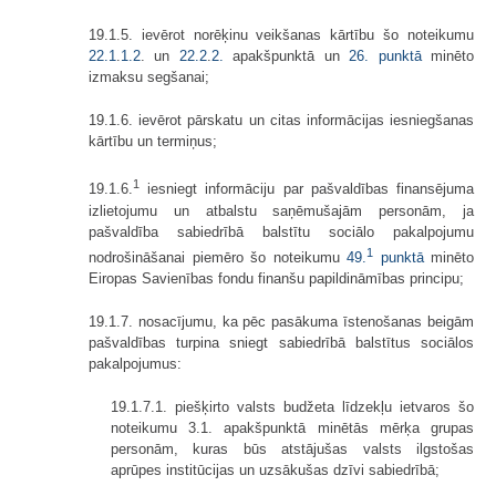
19.1.5. ievērot norēķinu veikšanas kārtību šo noteikumu
22.1
.
1.2
. un
22.2
.
2.
apakšpunktā un
26. punktā
minēto
izmaksu segšanai;
19.1.6. ievērot pārskatu un citas informācijas iesniegšanas
kārtību un termiņus;
1
19.1.6.
iesniegt informāciju par pašvaldības finansējuma
izlietojumu un atbalstu saņēmušajām personām, ja
pašvaldība sabiedrībā balstītu sociālo pakalpojumu
1
nodrošināšanai piemēro šo noteikumu
49.
punktā
minēto
Eiropas Savienības fondu finanšu papildināmības principu;
19.1.7. nosacījumu, ka pēc pasākuma īstenošanas beigām
pašvaldības turpina sniegt sabiedrībā balstītus sociālos
pakalpojumus:
19.1.7.1. piešķirto valsts budžeta līdzekļu ietvaros šo
noteikumu 3.1. apakšpunktā minētās mērķa grupas
personām, kuras būs atstājušas valsts ilgstošas
aprūpes institūcijas un uzsākušas dzīvi sabiedrībā;