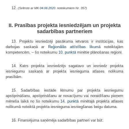
12.
(Svītrots ar MK
04.06.2020.
noteikumiem Nr. 357)
II. Prasības projekta iesniedzējam un projekta
sadarbības partneriem
13. Projektu iesniedzēji pasākuma ietvaros ir institūcijas, kas
darbojas saskaņā ar
Reģionālās attīstības likumā
noteiktajām
kompetencēm, – šo noteikumu
10. punktā
minētie plānošanas reģioni.
14. Katrs projekta iesniedzējs sagatavo un iesniedz projekta
iesniegumu saskaņā ar projekta iesnieguma atlases nolikuma
prasībām.
15. Sadarbības iestāde lēmumu par projekta iesniegumu
apstiprināšanu, apstiprināšanu ar nosacījumu vai noraidīšanu pieņem
mēneša laikā no šo noteikumu
14. punktā
minētajā projekta atlases
nolikumā noteiktā projekta iesnieguma iesniegšanas beigu datuma.
16. Finansējuma saņēmēja sadarbības partneri var būt: