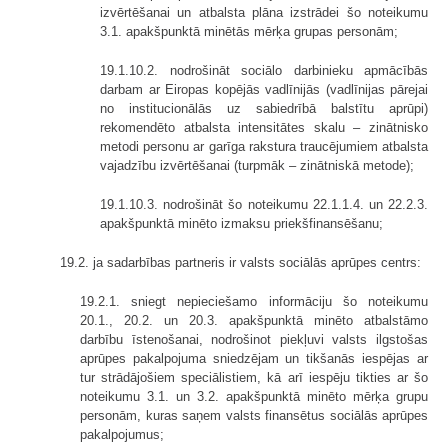
izvērtēšanai un atbalsta plāna izstrādei šo noteikumu
3.1. apakšpunktā minētās mērķa grupas personām;
19.1.10.2. nodrošināt sociālo darbinieku apmācībās
darbam ar Eiropas kopējās vadlīnijās (vadlīnijas pārejai
no institucionālās uz sabiedrībā balstītu aprūpi)
rekomendēto atbalsta intensitātes skalu – zinātnisko
metodi personu ar garīga rakstura traucējumiem atbalsta
vajadzību izvērtēšanai (turpmāk – zinātniskā metode);
19.1.10.3. nodrošināt šo noteikumu 22.1.1.4. un 22.2.3.
apakšpunktā minēto izmaksu priekšfinansēšanu;
19.2. ja sadarbības partneris ir valsts sociālās aprūpes centrs:
19.2.1. sniegt nepieciešamo informāciju šo noteikumu
20.1., 20.2. un 20.3. apakšpunktā minēto atbalstāmo
darbību īstenošanai, nodrošinot piekļuvi valsts ilgstošas
aprūpes pakalpojuma sniedzējam un tikšanās iespējas ar
tur strādājošiem speciālistiem, kā arī iespēju tikties ar šo
noteikumu 3.1. un 3.2. apakšpunktā minēto mērķa grupu
personām, kuras saņem valsts finansētus sociālās aprūpes
pakalpojumus;