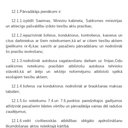
12.1.Pārvadātāja pienākumi ir:
12.1.1.izpildīt Saeimas, Ministru kabineta, Satiksmes ministrijas
un attiecīgo pašvaldību izdoto tiesību aktu prasības;
12.1.2.iepazīstināt šoferus, konduktorus, kontrolierus, kasierus un
citus darbiniekus ar šiem noteikumiem,kā arī ar citiem tiesību aktiem
(pielikums nr.4),kas saistīti ar pasažieru pārvadāšanu un nodrošināt
šo prasību ievērošanu;
12.1.3.nodrošināt autobusa sagatavošanu darbam uz līnijas,Ceļu
satiksmes noteikumu prasībām atbilstošu autobusa tehnisko
stāvokli,kā arī ārējo un iekšējo noformējumu atbilstoši spēkā
esošajiem tiesību aktiem;
12.1.4.šoferus vai konduktorus nodrošināt ar braukšanas maksas
tabulām;
12.1.5.šo noteikumu 7.4.un 7.6.punktos paredzētajos gadījumos
atlīdzināt pasažierim biļetes vērtību un pārvadātāja vainas dēļ radušos
zaudējumus;
12.1.6.veikt civiltiesiskās atbildības obligāto apdrošināšanu
likumdošanas aktos noteiktajā kārtībā.