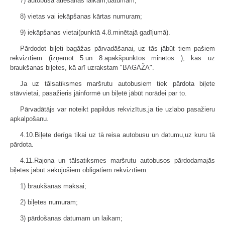
7) autobusa atiešanas laikam,datumam;
8) vietas vai iekāpšanas kārtas numuram;
9) iekāpšanas vietai(punktā 4.8.minētajā gadījumā).
Pārdodot biļeti bagāžas pārvadāšanai, uz tās jābūt tiem pašiem
rekvizītiem (izņemot 5.un 8.apakšpunktos minētos ), kas uz
braukšanas biļetes, kā arī uzrakstam "BAGĀŽA".
Ja uz tālsatiksmes maršrutu autobusiem tiek pārdota biļete
stāvvietai, pasažieris jāinformē un biļetē jābūt norādei par to.
Pārvadātājs var noteikt papildus rekvizītus,ja tie uzlabo pasažieru
apkalpošanu.
4.10.Biļete derīga tikai uz tā reisa autobusu un datumu,uz kuru tā
pārdota.
4.11.Rajona un tālsatiksmes maršrutu autobusos pārdodamajās
biļetēs jābūt sekojošiem obligātiem rekvizītiem:
1) braukšanas maksai;
2) biļetes numuram;
3) pārdošanas datumam un laikam;