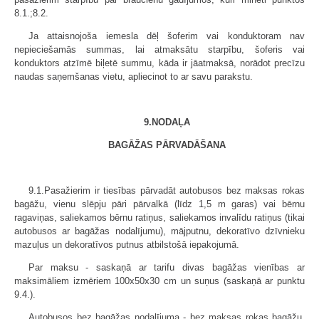
8.1.;8.2.
Ja attaisnojoša iemesla dēļ šoferim vai konduktoram nav
nepieciešamās summas, lai atmaksātu starpību, šoferis vai
konduktors atzīmē biļetē summu, kāda ir jāatmaksā, norādot precīzu
naudas saņemšanas vietu, apliecinot to ar savu parakstu.
9.NODAĻA
BAGĀŽAS PĀRVADĀŠANA
9.1.Pasažierim ir tiesības pārvadāt autobusos bez maksas rokas
bagāžu, vienu slēpju pāri pārvalkā (līdz 1,5 m garas) vai bērnu
ragaviņas, saliekamos bērnu ratiņus, saliekamos invalīdu ratiņus (tikai
autobusos ar bagāžas nodalījumu), mājputnu, dekoratīvo dzīvnieku
mazuļus un dekoratīvos putnus atbilstošā iepakojumā.
Par maksu - saskaņā ar tarifu divas bagāžas vienības ar
maksimāliem izmēriem 100x50x30 cm un suņus (saskaņā ar punktu
9.4.).
Autobusos bez bagāžas nodalījuma - bez maksas rokas bagāžu,