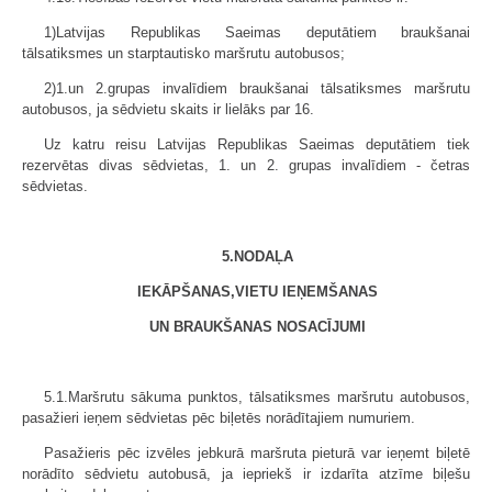
1)Latvijas Republikas Saeimas deputātiem braukšanai
tālsatiksmes un starptautisko maršrutu autobusos;
2)1.un 2.grupas invalīdiem braukšanai tālsatiksmes maršrutu
autobusos, ja sēdvietu skaits ir lielāks par 16.
Uz katru reisu Latvijas Republikas Saeimas deputātiem tiek
rezervētas divas sēdvietas, 1. un 2. grupas invalīdiem - četras
sēdvietas.
5.NODAĻA
IEKĀPŠANAS,VIETU IEŅEMŠANAS
UN BRAUKŠANAS NOSACĪJUMI
5.1.Maršrutu sākuma punktos, tālsatiksmes maršrutu autobusos,
pasažieri ieņem sēdvietas pēc biļetēs norādītajiem numuriem.
Pasažieris pēc izvēles jebkurā maršruta pieturā var ieņemt biļetē
norādīto sēdvietu autobusā, ja iepriekš ir izdarīta atzīme biļešu