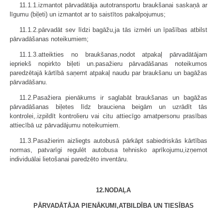
11.1.1.izmantot pārvadātāja autotransportu braukšanai saskaņā ar
līgumu (biļeti) un izmantot ar to saistītos pakalpojumus;
11.1.2.pārvadāt sev līdzi bagāžu,ja tās izmēri un īpašības atbilst
pārvadāšanas noteikumiem;
11.1.3.atteikties no braukšanas,nodot atpakaļ pārvadātājam
iepriekš nopirkto biļeti un.pasažieru pārvadāšanas noteikumos
paredzētajā kārtībā saņemt atpakaļ naudu par braukšanu un bagāžas
pārvadāšanu.
11.2.Pasažiera pienākums ir saglabāt braukšanas un bagāžas
pārvadāšanas biļetes līdz brauciena beigām un uzrādīt tās
kontrolei,.izpildīt kontrolieru vai citu attiecīgo amatpersonu prasības
attiecībā uz pārvadājumu noteikumiem.
11.3.Pasažierim aizliegts autobusā pārkāpt sabiedriskās kārtības
normas, patvarīgi regulēt autobusa tehnisko aprīkojumu,izņemot
individuālai lietošanai paredzēto inventāru.
12.NODAĻA
PĀRVADĀTĀJA PIENĀKUMI,ATBILDĪBA UN TIESĪBAS