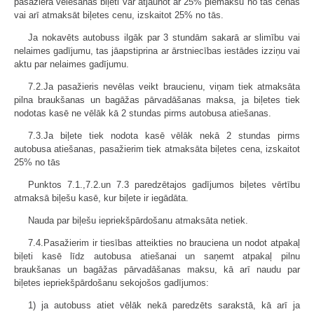
pasažiera vēlēšanās biļeti var atjaunot ar 25% piemaksu no tās cenas
vai arī atmaksāt biļetes cenu, izskaitot 25% no tās.
Ja nokavēts autobuss ilgāk par 3 stundām sakarā ar slimību vai
nelaimes gadījumu, tas jāapstiprina ar ārstniecības iestādes izziņu vai
aktu par nelaimes gadījumu.
7.2.Ja pasažieris nevēlas veikt braucienu, viņam tiek atmaksāta
pilna braukšanas un bagāžas pārvadāšanas maksa, ja biļetes tiek
nodotas kasē ne vēlāk kā 2 stundas pirms autobusa atiešanas.
7.3.Ja biļete tiek nodota kasē vēlāk nekā 2 stundas pirms
autobusa atiešanas, pasažierim tiek atmaksāta biļetes cena, izskaitot
25% no tās
Punktos 7.1.,7.2.un 7.3 paredzētajos gadījumos biļetes vērtību
atmaksā biļešu kasē, kur biļete ir iegādāta.
Nauda par biļešu iepriekšpārdošanu atmaksāta netiek.
7.4.Pasažierim ir tiesības atteikties no brauciena un nodot atpakaļ
biļeti kasē līdz autobusa atiešanai un saņemt atpakaļ pilnu
braukšanas un bagāžas pārvadāšanas maksu, kā arī naudu par
biļetes iepriekšpārdošanu sekojošos gadījumos:
1) ja autobuss atiet vēlāk nekā paredzēts sarakstā, kā arī ja