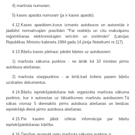
4) maršruta numuram;
5) kases aparāta numuram (ja ir kases aparāti).
4.12.Kases aparātiem,kurus izmanto autobusos un autoostās ir
jāatbilst normatīvajām prasībām "Par nodokļu un citu maksājumu
reģistrēšanas elektroniskajām ierīcēm un sistēmām" (Latvijas
Republikas Ministru kabineta 1994.gada 14.jūnija Noteikumi nr.117).
4.13.Biļešu kases pārtrauc pārdot biļetes uz autobusiem:
1) maršruta sākuma punktos - ne ātrāk kā 10 minūtes pirms
autobusa atiešanas;
2) maršruta starppunktos - ar brīdi,kad šoferis paņem biļešu
uzskaites dokumentus.
4.14.Biļešu iepriekšpārdošana tiek organizēta maršruta sākuma
punktos, kur ir autoostas uz tālsatiksmes maršrutu autobusiem.Tā
sākas vismaz 5 diennaktis pirms autobusa atiešanas un beidzas
iepriekšējā dienā pirms autobusa atiešanas.
4.15.Pie kasēm jābūt izliktai informācijai par biļešu
iepriekšpārdošanas kārtību.
4.16.Tiesības rezervēt vietu maršruta sākuma punktos ir: