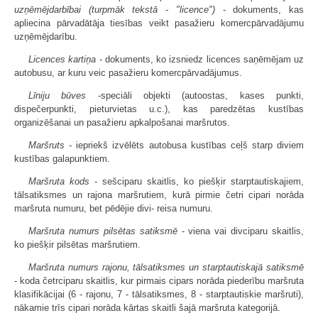
uzņēmējdarbībai (turpmāk tekstā - "licence")
- dokuments, kas
apliecina pārvadātāja tiesības veikt pasažieru komercpārvadājumu
uzņēmējdarību.
Licences kartiņa
- dokuments, ko izsniedz licences saņēmējam uz
autobusu, ar kuru veic pasažieru komercpārvadājumus.
Līniju būves
-speciāli objekti (autoostas, kases punkti,
dispečerpunkti, pieturvietas u.c.), kas paredzētas kustības
organizēšanai un pasažieru apkalpošanai maršrutos.
Maršruts
- iepriekš izvēlēts autobusa kustības ceļš starp diviem
kustības galapunktiem.
Maršruta kods
- sešciparu skaitlis, ko piešķir starptautiskajiem,
tālsatiksmes un rajona maršrutiem, kurā pirmie četri cipari norāda
maršruta numuru, bet pēdējie divi- reisa numuru.
Maršruta numurs pilsētas satiksmē
- viena vai divciparu skaitlis,
ko piešķir pilsētas maršrutiem.
Maršruta numurs rajonu, tālsatiksmes un starptautiskajā satiksmē
- koda četrciparu skaitlis, kur pirmais cipars norāda piederību maršruta
klasifikācijai (6 - rajonu, 7 - tālsatiksmes, 8 - starptautiskie maršruti),
nākamie trīs cipari norāda kārtas skaitli šajā maršruta kategorijā.