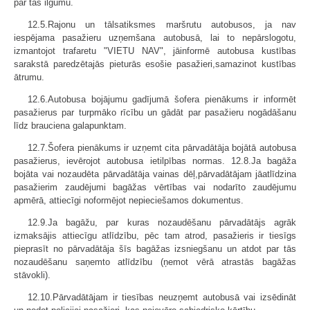
par tās ilgumu.
12.5.Rajonu un tālsatiksmes maršrutu autobusos, ja nav
iespējama pasažieru uzņemšana autobusā, lai to nepārslogotu,
izmantojot trafaretu "VIETU NAV", jāinformē autobusa kustības
sarakstā paredzētajās pieturās esošie pasažieri,samazinot kustības
ātrumu.
12.6.Autobusa bojājumu gadījumā šofera pienākums ir informēt
pasažierus par turpmāko rīcību un gādāt par pasažieru nogādāšanu
līdz brauciena galapunktam.
12.7.Šofera pienākums ir uzņemt cita pārvadātāja bojātā autobusa
pasažierus, ievērojot autobusa ietilpības normas. 12.8.Ja bagāža
bojāta vai nozaudēta pārvadātāja vainas dēļ,pārvadātājam jāatlīdzina
pasažierim zaudējumi bagāžas vērtības vai nodarīto zaudējumu
apmērā, attiecīgi noformējot nepieciešamos dokumentus.
12.9.Ja bagāžu, par kuras nozaudēšanu pārvadātājs agrāk
izmaksājis attiecīgu atlīdzību, pēc tam atrod, pasažieris ir tiesīgs
pieprasīt no pārvadātāja šīs bagāžas izsniegšanu un atdot par tās
nozaudēšanu saņemto atlīdzību (ņemot vērā atrastās bagāžas
stāvokli).
12.10.Pārvadātājam ir tiesības neuzņemt autobusā vai izsēdināt