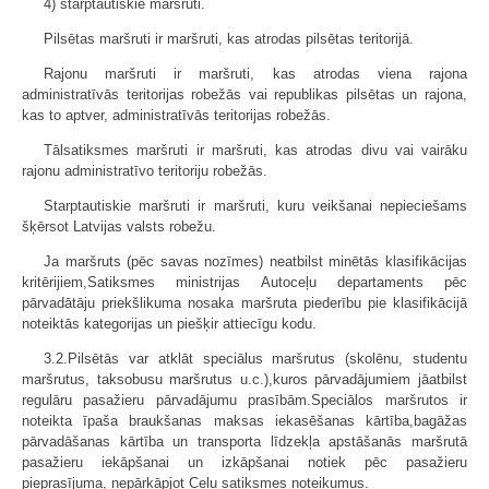
4) starptautiskie maršruti.
Pilsētas maršruti ir maršruti, kas atrodas pilsētas teritorijā.
Rajonu maršruti ir maršruti, kas atrodas viena rajona
administratīvās teritorijas robežās vai republikas pilsētas un rajona,
kas to aptver, administratīvās teritorijas robežās.
Tālsatiksmes maršruti ir maršruti, kas atrodas divu vai vairāku
rajonu administratīvo teritoriju robežās.
Starptautiskie maršruti ir maršruti, kuru veikšanai nepieciešams
šķērsot Latvijas valsts robežu.
Ja maršruts (pēc savas nozīmes) neatbilst minētās klasifikācijas
kritērijiem,Satiksmes ministrijas Autoceļu departaments pēc
pārvadātāju priekšlikuma nosaka maršruta piederību pie klasifikācijā
noteiktās kategorijas un piešķir attiecīgu kodu.
3.2.Pilsētās var atklāt speciālus maršrutus (skolēnu, studentu
maršrutus, taksobusu maršrutus u.c.),kuros pārvadājumiem jāatbilst
regulāru pasažieru pārvadājumu prasībām.Speciālos maršrutos ir
noteikta īpaša braukšanas maksas iekasēšanas kārtība,bagāžas
pārvadāšanas kārtība un transporta līdzekļa apstāšanās maršrutā
pasažieru iekāpšanai un izkāpšanai notiek pēc pasažieru
pieprasījuma, nepārkāpjot Ceļu satiksmes noteikumus.