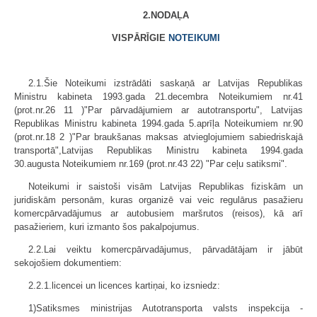
2.NODAĻA
VISPĀRĪGIE
NOTEIKUMI
2.1.Šie Noteikumi izstrādāti saskaņā ar Latvijas Republikas
Ministru kabineta 1993.gada 21.decembra Noteikumiem nr.41
(prot.nr.26 11 )"Par pārvadājumiem ar autotransportu", Latvijas
Republikas Ministru kabineta 1994.gada 5.aprīļa Noteikumiem nr.90
(prot.nr.18 2 )"Par braukšanas maksas atvieglojumiem sabiedriskajā
transportā",Latvijas Republikas Ministru kabineta 1994.gada
30.augusta Noteikumiem nr.169 (prot.nr.43 22) "Par ceļu satiksmi".
Noteikumi ir saistoši visām Latvijas Republikas fiziskām un
juridiskām personām, kuras organizē vai veic regulārus pasažieru
komercpārvadājumus ar autobusiem maršrutos (reisos), kā arī
pasažieriem, kuri izmanto šos pakalpojumus.
2.2.Lai veiktu komercpārvadājumus, pārvadātājam ir jābūt
sekojošiem dokumentiem:
2.2.1.licencei un licences kartiņai, ko izsniedz:
1)Satiksmes ministrijas Autotransporta valsts inspekcija -