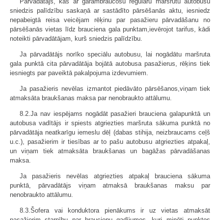
Pārvadātājs, kas ar garāmbraucošu regulāru maršrutu autobusu
sniedzis palīdzību saskaņā ar sastādīto pārsēšanās aktu, iesniedz
nepabeigtā reisa veicējam rēķinu par pasažieru pārvadāšanu no
pārsēšanās vietas līdz brauciena gala punktam,ievērojot tarifus, kādi
noteikti pārvadātājam, kurš sniedzis palīdzību.
Ja pārvadātājs norīko speciālu autobusu, lai nogādātu maršruta
gala punktā cita pārvadātāja bojātā autobusa pasažierus, rēķins tiek
iesniegts par paveiktā pakalpojuma izdevumiem.
Ja pasažieris nevēlas izmantot piedāvāto pārsēšanos,viņam tiek
atmaksāta braukšanas maksa par nenobraukto attālumu.
8.2.Ja nav iespējams nogādāt pasažieri brauciena galapunktā un
autobusa vadītājs ir spiests atgriezties maršruta sākuma punktā no
pārvadātāja neatkarīgu iemeslu dēļ (dabas stihija, neizbraucams ceļš
u.c.), pasažierim ir tiesības ar to pašu autobusu atgriezties atpakaļ,
un viņam tiek atmaksāta braukšanas un bagāžas pārvadāšanas
maksa.
Ja pasažieris nevēlas atgriezties atpakaļ brauciena sākuma
punktā, pārvadātājs viņam atmaksā braukšanas maksu par
nenobraukto attālumu.
8.3.Šofera vai konduktora pienākums ir uz vietas atmaksāt
pasažierim starpību par braucienu gadījumos, kuri minēti punktos