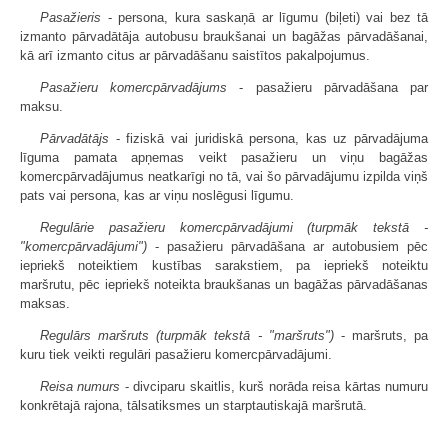
Pasažieris
- persona, kura saskaņā ar līgumu (biļeti) vai bez tā
izmanto pārvadātāja autobusu braukšanai un bagāžas pārvadāšanai,
kā arī izmanto citus ar pārvadāšanu saistītos pakalpojumus.
Pasažieru komercpārvadājums
- pasažieru pārvadāšana par
maksu.
Pārvadātājs
- fiziskā vai juridiskā persona, kas uz pārvadājuma
līguma pamata apņemas veikt pasažieru un viņu bagāžas
komercpārvadājumus neatkarīgi no tā, vai šo pārvadājumu izpilda viņš
pats vai persona, kas ar viņu noslēgusi līgumu.
Regulārie pasažieru komercpārvadājumi (turpmāk tekstā -
"komercpārvadājumi")
- pasažieru pārvadāšana ar autobusiem pēc
iepriekš noteiktiem kustības sarakstiem, pa iepriekš noteiktu
maršrutu, pēc iepriekš noteikta braukšanas un bagāžas pārvadāšanas
maksas.
Regulārs maršruts (turpmāk tekstā - "maršruts")
- maršruts, pa
kuru tiek veikti regulāri pasažieru komercpārvadājumi.
Reisa numurs
- divciparu skaitlis, kurš norāda reisa kārtas numuru
konkrētajā rajona, tālsatiksmes un starptautiskajā maršrutā.