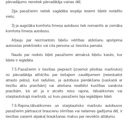
pārvadājums nenotiek pārvadātāja vainas dēļ;
2)ja pasažierim netiek sagādāta iespēja ieņemt biļetē norādīto
vietu;
3) ja augstāka komforta līmeņa autobuss tiek nomainīts ar zemāka
komforta līmeņa autobusu.
Atļauju par neizmantoto biļešu vērtības atdošanu apstiprina
autoostas priekšnieks vai cita persona uz tiesiska pamata.
Naudu par nodoto biļeti pasažierim atmaksā biļešu kasēs, kur
biļete ir iegādāta.
7.5.Pasažierim ir tiesības pieprasīt (izņemot pilsētas maršrutos)
no pārvadātāja atlīdzību par tiešajiem zaudējumiem (neieskaitot
atrauto peļņu), kuri radušies, ja autobusa pienākšana (saskaņā ar
tiesību aktu prasībām) vai atiešana neatbilst kustības saraksta
prasībām, kā arī ja ir atcelts reiss rajona, tālsatiksmes vai
starptautiskajā maršrutā, uz kuru pasažieris bija iegādājies biļeti.
7.6.Rajona,tālsatiksmes un starptautisko maršrutu autobusos
pasažierim pārtraucot braucienu slimības vai nelaimes gadījuma dēļ, ir
tiesības saņemt atpakaļ braukšanas maksu par neveikto attālumu.