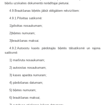
biļešu uzskaites dokumentā norādītajai pieturai.
4.9.Braukšanas biļetēs jābūt obligātiem rekvizītiem:
4.9.1.Pilsētas satiksmē:
1)pilsētas nosaukumam;
2)biļetes numuram;
3)braukšanas maksai.
4.9.2.Autoostu kasēs pārdotajās biļetēs tālsatiksmē un rajona
satiksmē:
1) maršruta nosaukumam;
2) autoostas nosaukumam;
3) kases aparāta numuram;
4) pārdošanas datumam;
5) biļetes numuram;
6) braukšanas maksai;