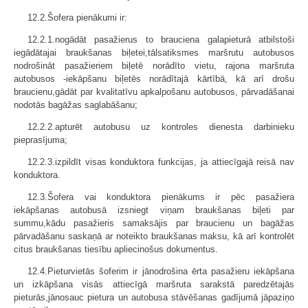
12.2.Šofera pienākumi ir:
12.2.1.nogādāt pasažierus to brauciena galapieturā atbilstoši
iegādātajai braukšanas biļetei,tālsatiksmes maršrutu autobusos
nodrošināt pasažieriem biļetē norādīto vietu, rajona maršruta
autobusos -iekāpšanu biļetēs norādītajā kārtībā, kā arī drošu
braucienu,gādāt par kvalitatīvu apkalpošanu autobusos, pārvadāšanai
nodotās bagāžas saglabāšanu;
12.2.2.apturēt autobusu uz kontroles dienesta darbinieku
pieprasījuma;
12.2.3.izpildīt visas konduktora funkcijas, ja attiecīgajā reisā nav
konduktora.
12.3.Šofera vai konduktora pienākums ir pēc pasažiera
iekāpšanas autobusā izsniegt viņam braukšanas biļeti par
summu,kādu pasažieris samaksājis par braucienu un bagāžas
pārvadāšanu saskaņā ar noteikto braukšanas maksu, kā arī kontrolēt
citus braukšanas tiesību apliecinošus dokumentus.
12.4.Pieturvietās šoferim ir jānodrošina ērta pasažieru iekāpšana
un izkāpšana visās attiecīgā maršruta sarakstā paredzētajās
pieturās,jānosauc pietura un autobusa stāvēšanas gadījumā jāpaziņo