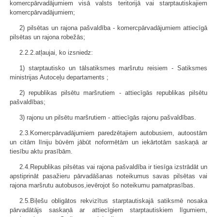
komercpārvadājumiem visā valsts teritorijā vai starptautiskajiem
komercpārvadājumiem;
2) pilsētas un rajona pašvaldība - komercpārvadājumiem attiecīgā
pilsētas un rajona robežās;
2.2.2.atļaujai, ko izsniedz:
1) starptautisko un tālsatiksmes maršrutu reisiem - Satiksmes
ministrijas Autoceļu departaments ;
2) republikas pilsētu maršrutiem - attiecīgās republikas pilsētu
pašvaldības;
3) rajonu un pilsētu maršrutiem - attiecīgās rajonu pašvaldības.
2.3.Komercpārvadājumiem paredzētajiem autobusiem, autoostām
un citām līniju būvēm jābūt noformētām un iekārtotām saskaņā ar
tiesību aktu prasībām.
2.4.Republikas pilsētas vai rajona pašvaldība ir tiesīga izstrādāt un
apstiprināt pasažieru pārvadāšanas noteikumus savas pilsētas vai
rajona maršrutu autobusos,ievērojot šo noteikumu pamatprasības.
2.5.Biļešu obligātos rekvizītus starptautiskajā satiksmē nosaka
pārvadātājs saskaņā ar attiecīgiem starptautiskiem līgumiem,