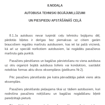
8.NODAĻA
AUTOBUSA TEHNISKI BOJĀJUMI,LŪZUMI
UN PIESPIEDU APSTĀŠĀNĀŠ CEĻĀ
8.1.Ja autobuss nevar turpināt ceļu tehnisku bojājumu dēļ,
pārdotās biļetes ir derīgas bez piemaksas uz citiem garām
braucošiem regulāru maršrutu autobusiem, kas iet tai pašā virzienā,
kā arī uz speciāli norīkotiem autobusiem, lai nogādātu pasažierus
maršruta gala punktā.
Pasažieru pārsēšanos un bagāžas pārvietošanu no viena autobusa
uz otru organizē bojātā autobusa šoferis vai konduktors, sastādot
noteiktas formas aktu divos eksemplāros (pielikums Nr.2).
Pēc pasažieru pārsēšanās pie katra pārvadātāja paliek viens akta
eksemplārs.
Pasažieru pārsēšanās pieļaujama tikai uz tādiem autobusiem, kuri
nodrošina pasažiera nokļūšanu un bagāžas nogādāšanu biļetē
paredzētajā pieturā.