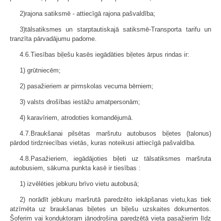
2)rajona satiksmē - attiecīgā rajona pašvaldība;
3)tālsatiksmes un starptautiskajā satiksmē-Transporta tarifu un
tranzīta pārvadājumu padome.
4.6.Tiesības biļešu kasēs iegādāties biļetes ārpus rindas ir:
1) grūtniecēm;
2) pasažieriem ar pirmskolas vecuma bērniem;
3) valsts drošības iestāžu amatpersonām;
4) karavīriem, atrodoties komandējumā.
4.7.Braukšanai pilsētas maršrutu autobusos biļetes (talonus)
pārdod tirdzniecības vietās, kuras noteikusi attiecīgā pašvaldība.
4.8.Pasažieriem, iegādājoties biļeti uz tālsatiksmes maršruta
autobusiem, sākuma punkta kasē ir tiesības :
1) izvēlēties jebkuru brīvo vietu autobusā;
2) norādīt jebkuru maršrutā paredzēto iekāpšanas vietu,kas tiek
atzīmēta uz braukšanas biļetes un biļešu uzskaites dokumentos.
Šoferim vai konduktoram jānodrošina paredzētā vieta pasažierim līdz