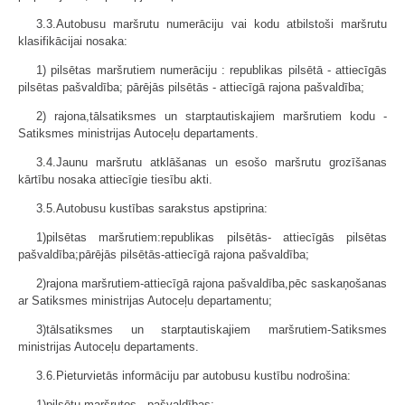
3.3.Autobusu maršrutu numerāciju vai kodu atbilstoši maršrutu
klasifikācijai nosaka:
1) pilsētas maršrutiem numerāciju : republikas pilsētā - attiecīgās
pilsētas pašvaldība; pārējās pilsētās - attiecīgā rajona pašvaldība;
2) rajona,tālsatiksmes un starptautiskajiem maršrutiem kodu -
Satiksmes ministrijas Autoceļu departaments.
3.4.Jaunu maršrutu atklāšanas un esošo maršrutu grozīšanas
kārtību nosaka attiecīgie tiesību akti.
3.5.Autobusu kustības sarakstus apstiprina:
1)pilsētas maršrutiem:republikas pilsētās- attiecīgās pilsētas
pašvaldība;pārējās pilsētās-attiecīgā rajona pašvaldība;
2)rajona maršrutiem-attiecīgā rajona pašvaldība,pēc saskaņošanas
ar Satiksmes ministrijas Autoceļu departamentu;
3)tālsatiksmes un starptautiskajiem maršrutiem-Satiksmes
ministrijas Autoceļu departaments.
3.6.Pieturvietās informāciju par autobusu kustību nodrošina:
1)pilsētu maršrutos - pašvaldības;