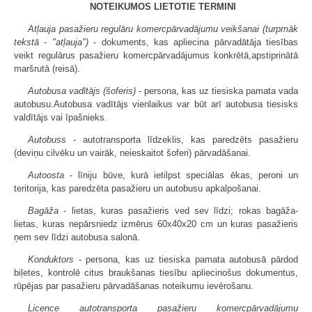
NOTEIKUMOS LIETOTIE TERMINI
Atļauja pasažieru regulāru komercpārvadājumu veikšanai (turpmāk
tekstā - "atļauja")
- dokuments, kas apliecina pārvadātāja tiesības
veikt regulārus pasažieru komercpārvadājumus konkrētā,apstiprinātā
maršrutā (reisā).
Autobusa vadītājs (šoferis)
- persona, kas uz tiesiska pamata vada
autobusu.Autobusa vadītājs vienlaikus var būt arī autobusa tiesisks
valdītājs vai īpašnieks.
Autobuss
- autotransporta līdzeklis, kas paredzēts pasažieru
(deviņu cilvēku un vairāk, neieskaitot šoferi) pārvadāšanai.
Autoosta
- līniju būve, kurā ietilpst speciālas ēkas, peroni un
teritorija, kas paredzēta pasažieru un autobusu apkalpošanai.
Bagāža
- lietas, kuras pasažieris ved sev līdzi; rokas bagāža-
lietas, kuras nepārsniedz izmērus 60x40x20 cm un kuras pasažieris
ņem sev līdzi autobusa salonā.
Konduktors
- persona, kas uz tiesiska pamata autobusā pārdod
biļetes, kontrolē citus braukšanas tiesību apliecinošus dokumentus,
rūpējas par pasažieru pārvadāšanas noteikumu ievērošanu.
Licence autotransporta pasažieru komercpārvadājumu