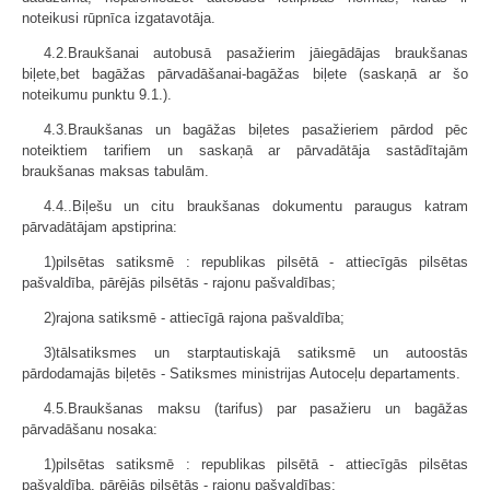
noteikusi rūpnīca izgatavotāja.
4.2.Braukšanai autobusā pasažierim jāiegādājas braukšanas
biļete,bet bagāžas pārvadāšanai-bagāžas biļete (saskaņā ar šo
noteikumu punktu 9.1.).
4.3.Braukšanas un bagāžas biļetes pasažieriem pārdod pēc
noteiktiem tarifiem un saskaņā ar pārvadātāja sastādītajām
braukšanas maksas tabulām.
4.4..Biļešu un citu braukšanas dokumentu paraugus katram
pārvadātājam apstiprina:
1)pilsētas satiksmē : republikas pilsētā - attiecīgās pilsētas
pašvaldība, pārējās pilsētās - rajonu pašvaldības;
2)rajona satiksmē - attiecīgā rajona pašvaldība;
3)tālsatiksmes un starptautiskajā satiksmē un autoostās
pārdodamajās biļetēs - Satiksmes ministrijas Autoceļu departaments.
4.5.Braukšanas maksu (tarifus) par pasažieru un bagāžas
pārvadāšanu nosaka:
1)pilsētas satiksmē : republikas pilsētā - attiecīgās pilsētas
pašvaldība, pārējās pilsētās - rajonu pašvaldības;