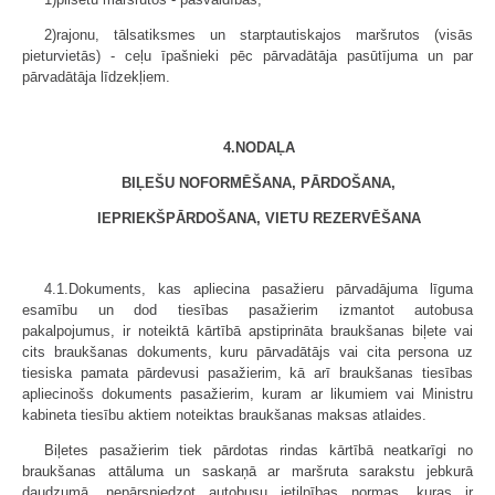
2)rajonu, tālsatiksmes un starptautiskajos maršrutos (visās
pieturvietās) - ceļu īpašnieki pēc pārvadātāja pasūtījuma un par
pārvadātāja līdzekļiem.
4.NODAĻA
BIĻEŠU NOFORMĒŠANA, PĀRDOŠANA,
IEPRIEKŠPĀRDOŠANA, VIETU REZERVĒŠANA
4.1.Dokuments, kas apliecina pasažieru pārvadājuma līguma
esamību un dod tiesības pasažierim izmantot autobusa
pakalpojumus, ir noteiktā kārtībā apstiprināta braukšanas biļete vai
cits braukšanas dokuments, kuru pārvadātājs vai cita persona uz
tiesiska pamata pārdevusi pasažierim, kā arī braukšanas tiesības
apliecinošs dokuments pasažierim, kuram ar likumiem vai Ministru
kabineta tiesību aktiem noteiktas braukšanas maksas atlaides.
Biļetes pasažierim tiek pārdotas rindas kārtībā neatkarīgi no
braukšanas attāluma un saskaņā ar maršruta sarakstu jebkurā
daudzumā, nepārsniedzot autobusu ietilpības normas, kuras ir