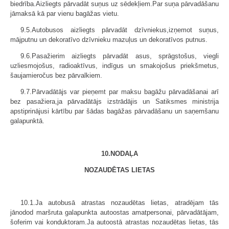
biedrība.Aizliegts pārvadāt suņus uz sēdekļiem.Par suņa pārvadāšanu
jāmaksā kā par vienu bagāžas vietu.
9.5.Autobusos aizliegts pārvadāt dzīvniekus,izņemot suņus,
mājputnu un dekoratīvo dzīvnieku mazuļus un dekoratīvos putnus.
9.6.Pasažierim aizliegts pārvadāt asus, sprāgstošus, viegli
uzliesmojošus, radioaktīvus, indīgus un smakojošus priekšmetus,
šaujamieročus bez pārvalkiem.
9.7.Pārvadātājs var pieņemt par maksu bagāžu pārvadāšanai arī
bez pasažiera,ja pārvadātājs izstrādājis un Satiksmes ministrija
apstiprinājusi kārtību par šādas bagāžas pārvadāšanu un saņemšanu
galapunktā.
10.NODAĻA
NOZAUDĒTAS LIETAS
10.1.Ja autobusā atrastas nozaudētas lietas, atradējam tās
jānodod maršruta galapunkta autoostas amatpersonai, pārvadātājam,
šoferim vai konduktoram.Ja autoostā atrastas nozaudētas lietas, tās