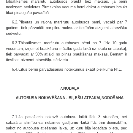
tālsatiksmes maršrutu autobusos braukt bez maksas, ja bērni
neaizņem sēdvietas.Pirmskolas vecuma bērni drīkst autobusos braukt
tikai pieaugušo pavadībā.
6.2.Pilsētas un rajona maršrutu autobusos bērni, vecāki par 7
gadiem, tiek pārvadāti par pilnu maksu ar tiesībām aizņemt atsevišķu
sēdvietu.
6.3.Tālsatiksmes maršrutu autobusos bērni no 7 līdz 10 gadu
vecumam, izņemot braukšanu mācību gada laikā uz skolu un atpakaļ,
tiek pārvadāti ar 50% atlaidi no pilnas braukšanas maksas. Bērnam ir
tiesības aizņemt atsevišķu sēdvietu.
6.4.Citus bērnu pārvadāšanas noteikumus skatīt pielikumā Nr.1.
7.NODAĻA
AUTOBUSA NOKAVĒŠANA . BIĻEŠU ATPAKAĻNODOŠANA
7.1.Ja pasažieris nokavē autobusu laikā līdz 3 stundām, bet
sakarā ar slimību vai nelaimes gadījumu -laikā līdz trim diennaktīm,
sākot no autobusa atiešanas laika, uz kuru bija iegādāta biļete, pēc