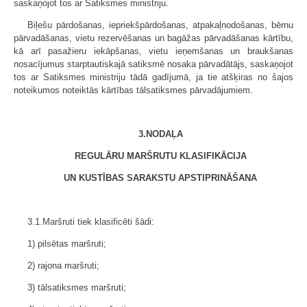
saskaņojot tos ar Satiksmes ministriju.
Biļešu pārdošanas, iepriekšpārdošanas, atpakaļnodošanas, bērnu
pārvadāšanas, vietu rezervēšanas un bagāžas pārvadāšanas kārtību,
kā arī pasažieru iekāpšanas, vietu ieņemšanas un braukšanas
nosacījumus starptautiskajā satiksmē nosaka pārvadātājs, saskaņojot
tos ar Satiksmes ministriju tādā gadījumā, ja tie atšķiras no šajos
noteikumos noteiktās kārtības tālsatiksmes pārvadājumiem.
3.NODAĻA
REGULĀRU MARŠRUTU KLASIFIKĀCIJA
UN KUSTĪBAS SARAKSTU APSTIPRINĀŠANA
3.1.Maršruti tiek klasificēti šādi:
1) pilsētas maršruti;
2) rajona maršruti;
3) tālsatiksmes maršruti;