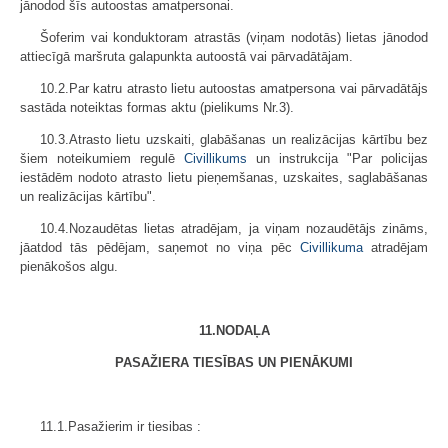
jānodod šīs autoostas amatpersonai.
Šoferim vai konduktoram atrastās (viņam nodotās) lietas jānodod
attiecīgā maršruta galapunkta autoostā vai pārvadātājam.
10.2.Par katru atrasto lietu autoostas amatpersona vai pārvadātājs
sastāda noteiktas formas aktu (pielikums Nr.3).
10.3.Atrasto lietu uzskaiti, glabāšanas un realizācijas kārtību bez
šiem noteikumiem regulē
Civillikums
un instrukcija "Par policijas
iestādēm nodoto atrasto lietu pieņemšanas, uzskaites, saglabāšanas
un realizācijas kārtību".
10.4.Nozaudētas lietas atradējam, ja viņam nozaudētājs zināms,
jāatdod tās pēdējam, saņemot no viņa pēc
Civillikuma
atradējam
pienākošos algu.
11.NODAĻA
PASAŽIERA TIESĪBAS UN PIENĀKUMI
11.1.Pasažierim ir tiesibas :