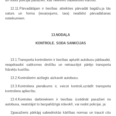
un nodot policijai pasažieri, kas neievēro sabiedrisko kārtību.
12.11.Pārvadātājam ir tiesības atteikties pārvadāt bagāžu,ja tās
saturs un forma (iesaiņojums, tara) neatbilst pārvadāšanas
noteikumiem.
13.NODAĻA
KONTROLE. SODA SANKCIJAS
13.1.Transporta kontrolierim ir tiesības apturēt autobusu pārbaudei,
neapdraudot satiksmes drošību un netraucējot pārējo transporta
līdzekļu kustību.
13.2.Kontrolierim aizliegts aizkavēt autobusu.
13.3.Kontroliera pienākums ir, veicot kontroli,uzrādīt transporta
kontroliera apliecību.
13.4.Kontroles darbiniekiem ir tiesības izsēdināt pasažieri no
autobusa, neatstājot to bezpalīdzīgā stāvoklī, vai nodot policijai, ja:
1)pasažieris pārkāpj sabiedriskās kārtības normas un traucē citu