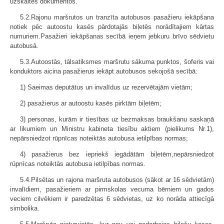
uzskaites dokumentos.
5.2.Rajonu maršrutos un tranzīta autobusos pasažieru iekāpšana
notiek pēc autoostu kasēs pārdotajās biļetēs norādītajiem kārtas
numuriem.Pasažieri iekāpšanas secībā ieņem jebkuru brīvo sēdvietu
autobusā.
5.3.Autoostās, tālsatiksmes maršrutu sākuma punktos, šoferis vai
konduktors aicina pasažierus iekāpt autobusos sekojošā secībā:
1) Saeimas deputātus un invalīdus uz rezervētajām vietām;
2) pasažierus ar autoostu kasēs pirktām biļetēm;
3) personas, kurām ir tiesības uz bezmaksas braukšanu saskaņā
ar likumiem un Ministru kabineta tiesību aktiem (pielikums Nr.1),
nepārsniedzot rūpnīcas noteiktās autobusa ietilpības normas;
4) pasažierus bez iepriekš iegādātām biļetēm,nepārsniedzot
rūpnīcas noteiktās autobusa ietilpības normas.
5.4.Pilsētas un rajona maršruta autobusos (sākot ar 16 sēdvietām)
invalīdiem, pasažieriem ar pirmskolas vecuma bērniem un gados
veciem cilvēkiem ir paredzētas 6 sēdvietas, uz ko norāda attiecīgā
simbolika.