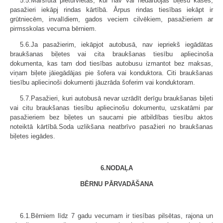
5.5.Maršruta pieturvietās, kur nav vai nedarbojas biļešu kases,
pasažieri iekāpj rindas kārtībā. Ārpus rindas tiesības iekāpt ir
grūtniecēm, invalīdiem, gados veciem cilvēkiem, pasažieriem ar
pirmsskolas vecuma bērniem.
5.6.Ja pasažierim, iekāpjot autobusā, nav iepriekš iegādātas
braukšanas biļetes vai cita braukšanas tiesību apliecinoša
dokumenta, kas tam dod tiesības autobusu izmantot bez maksas,
viņam biļete jāiegādājas pie šofera vai konduktora. Citi braukšanas
tiesību apliecinoši dokumenti jāuzrāda šoferim vai konduktoram.
5.7.Pasažieri, kuri autobusā nevar uzrādīt derīgu braukšanas biļeti
vai citu braukšanas tiesību apliecinošu dokumentu, uzskatāmi par
pasažieriem bez biļetes un saucami pie atbildības tiesību aktos
noteiktā kārtībā.Soda uzlikšana neatbrīvo pasažieri no braukšanas
biļetes iegādes.
6.NODAĻA
BĒRNU PĀRVADĀŠANA
6.1.Bērniem līdz 7 gadu vecumam ir tiesības pilsētas, rajona un