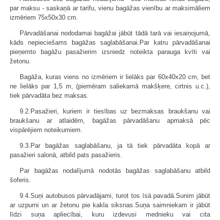
par maksu - saskaņā ar tarifu, vienu bagāžas vienību ar maksimāliem
izmēriem 75x50x30 cm.
Pārvadāšanai nododamai bagāžai jābūt tādā tarā vai iesaiņojumā,
kāds nepieciešams bagāžas saglabāšanai.Par katru pārvadāšanai
pieņemto bagāžu pasažierim izsniedz noteikta parauga kvīti vai
žetonu.
Bagāža, kuras viens no izmēriem ir lielāks par 60x40x20 cm, bet
ne lielāks par 1,5 m, (piemēram saliekamā makšķere, cirtnis u.c.),
tiek pārvadāta bez maksas.
9.2.Pasažieri, kuriem ir tiesības uz bezmaksas braukšanu vai
braukšanu ar atlaidēm, bagāžas pārvadāšanu apmaksā pēc
vispārējiem noteikumiem.
9.3.Par bagāžas saglabāšanu, ja tā tiek pārvadāta kopā ar
pasažieri salonā, atbild pats pasažieris.
Par bagāžas nodalījumā nodotās bagāžas saglabāšanu atbild
šoferis.
9.4.Suņi autobusos pārvadājami, turot tos īsā pavadā.Sunim jābūt
ar uzpurni un ar žetonu pie kakla siksnas.Suņa saimniekam ir jābūt
līdzi suņa apliecībai, kuru izdevusi mednieku vai cita