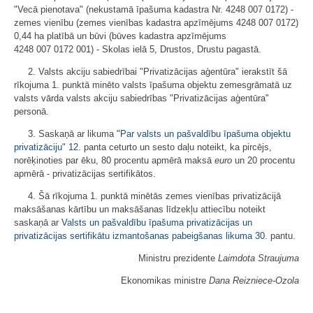
"Vecā pienotava" (nekustamā īpašuma kadastra Nr. 4248 007 0172) -
zemes vienību (zemes vienības kadastra apzīmējums 4248 007 0172)
0,44 ha platībā un būvi (būves kadastra apzīmējums
4248 007 0172 001) - Skolas ielā 5, Drustos, Drustu pagastā.
2. Valsts akciju sabiedrībai "Privatizācijas aģentūra" ierakstīt šā
rīkojuma 1. punktā minēto valsts īpašuma objektu zemesgrāmatā uz
valsts vārda valsts akciju sabiedrības "Privatizācijas aģentūra"
personā.
3. Saskaņā ar likuma "
Par valsts un pašvaldību īpašuma objektu
privatizāciju
"
12.
panta ceturto un sesto daļu noteikt, ka pircējs,
norēķinoties par ēku, 80 procentu apmērā maksā
euro
un 20 procentu
apmērā - privatizācijas sertifikātos.
4. Šā rīkojuma 1. punktā minētās zemes vienības privatizācijā
maksāšanas kārtību un maksāšanas līdzekļu attiecību noteikt
saskaņā ar
Valsts un pašvaldību īpašuma privatizācijas un
privatizācijas sertifikātu izmantošanas pabeigšanas likuma
30.
pantu.
Ministru prezidente
Laimdota Straujuma
Ekonomikas ministre
Dana Reizniece-Ozola