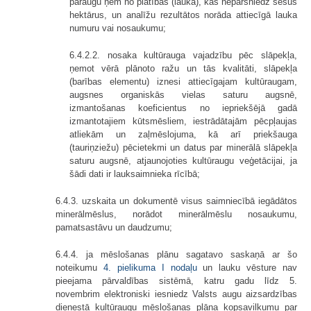
paraugu ņem no platības (lauka), kas nepārsniedz sešus
hektārus, un analīžu rezultātos norāda attiecīgā lauka
numuru vai nosaukumu;
6.4.2.2. nosaka kultūrauga vajadzību pēc slāpekļa,
ņemot vērā plānoto ražu un tās kvalitāti, slāpekļa
(barības elementu) iznesi attiecīgajam kultūraugam,
augsnes organiskās vielas saturu augsnē,
izmantošanas koeficientus no iepriekšējā gadā
izmantotajiem kūtsmēsliem, iestrādātajām pēcpļaujas
atliekām un zaļmēslojuma, kā arī priekšauga
(tauriņziežu) pēcietekmi un datus par minerālā slāpekļa
saturu augsnē, atjaunojoties kultūraugu veģetācijai, ja
šādi dati ir lauksaimnieka rīcībā;
6.4.3. uzskaita un dokumentē visus saimniecībā iegādātos
minerālmēslus, norādot minerālmēslu nosaukumu,
pamatsastāvu un daudzumu;
6.4.4. ja mēslošanas plānu sagatavo saskaņā ar šo
noteikumu
4. pielikuma
I nodaļu
un lauku vēsture nav
pieejama pārvaldības sistēmā, katru gadu līdz 5.
novembrim elektroniski iesniedz Valsts augu aizsardzības
dienestā kultūraugu mēslošanas plāna kopsavilkumu par