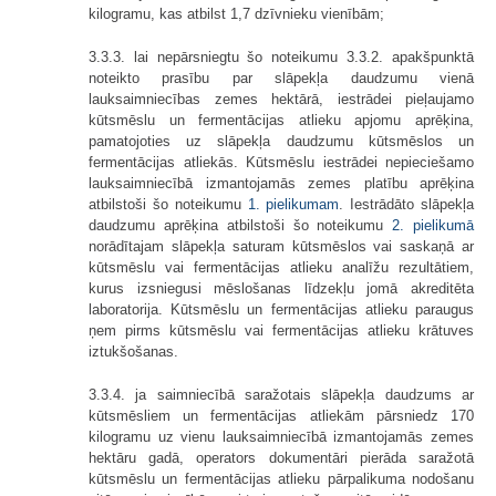
kilogramu, kas atbilst 1,7 dzīvnieku vienībām;
3.3.3. lai nepārsniegtu šo noteikumu 3.3.2. apakšpunktā
noteikto prasību par slāpekļa daudzumu vienā
lauksaimniecības zemes hektārā, iestrādei pieļaujamo
kūtsmēslu un fermentācijas atlieku apjomu aprēķina,
pamatojoties uz slāpekļa daudzumu kūtsmēslos un
fermentācijas atliekās. Kūtsmēslu iestrādei nepieciešamo
lauksaimniecībā izmantojamās zemes platību aprēķina
atbilstoši šo noteikumu
1. pielikumam
. Iestrādāto slāpekļa
daudzumu aprēķina atbilstoši šo noteikumu
2. pielikumā
norādītajam slāpekļa saturam kūtsmēslos vai saskaņā ar
kūtsmēslu vai fermentācijas atlieku analīžu rezultātiem,
kurus izsniegusi mēslošanas līdzekļu jomā akreditēta
laboratorija. Kūtsmēslu un fermentācijas atlieku paraugus
ņem pirms kūtsmēslu vai fermentācijas atlieku krātuves
iztukšošanas.
3.3.4. ja saimniecībā saražotais slāpekļa daudzums ar
kūtsmēsliem un fermentācijas atliekām pārsniedz 170
kilogramu uz vienu lauksaimniecībā izmantojamās zemes
hektāru gadā, operators dokumentāri pierāda saražotā
kūtsmēslu un fermentācijas atlieku pārpalikuma nodošanu