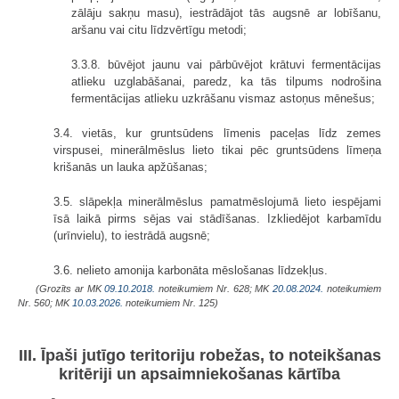
zālāju sakņu masu), iestrādājot tās augsnē ar lobīšanu,
aršanu vai citu līdzvērtīgu metodi;
3.3.8. būvējot jaunu vai pārbūvējot krātuvi fermentācijas
atlieku uzglabāšanai, paredz, ka tās tilpums nodrošina
fermentācijas atlieku uzkrāšanu vismaz astoņus mēnešus;
3.4. vietās, kur gruntsūdens līmenis paceļas līdz zemes
virspusei, minerālmēslus lieto tikai pēc gruntsūdens līmeņa
krišanās un lauka apžūšanas;
3.5. slāpekļa minerālmēslus pamatmēslojumā lieto iespējami
īsā laikā pirms sējas vai stādīšanas. Izkliedējot karbamīdu
(urīnvielu), to iestrādā augsnē;
3.6. nelieto amonija karbonāta mēslošanas līdzekļus.
(Grozīts ar MK
09.10.2018.
noteikumiem Nr. 628; MK
20.08.2024.
noteikumiem
Nr. 560; MK
10.03.2026.
noteikumiem Nr. 125)
III. Īpaši jutīgo teritoriju robežas, to noteikšanas
kritēriji un apsaimniekošanas kārtība