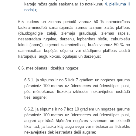
kārtējo ražas gadu saskaņā ar šo noteikumu
4. pielikuma
II
nodaļu
;
6.5. rudens un ziemas periodā vismaz 50 % saimniecības
lauksaimniecībā izmantojamās zemes aizņem zaļās platības
(daudzgadīgie zālāji, ziemāju graudaugi, ziemas rapsis,
nesastrādāta rugaine, dārzeņu, lopbarības biešu, cukurbiešu
laksti (lapas)), izņemot saimniecības, kurās vismaz 50 % no
saimniecības kopējās sējumu vai stādījumu platības audzē
kartupeļus, augļu kokus, ogulājus un dārzeņus;
6.6. mēslošanas līdzekļus nogāzē:
6.6.1. ja slīpums ir no 5 līdz 7 grādiem un nogāzes garums
pārsniedz 100 metrus uz ūdensteces vai ūdenstilpes pusi,
pēc mēslošanas līdzekļa izkliedes nekavējoties iestrādā
tieši augsnē;
6.6.2. ja slīpums ir no 7 līdz 10 grādiem un nogāzes garums
pārsniedz 100 metrus uz ūdensteces vai ūdenstilpes pusi,
augsni apstrādā šķērsām nogāzes virzienam un izkliedē
tikai tad, ja lauku klāj augu sega vai mēslošanas līdzeklis
nekavējoties tiek iestrādāts tieši augsnē;