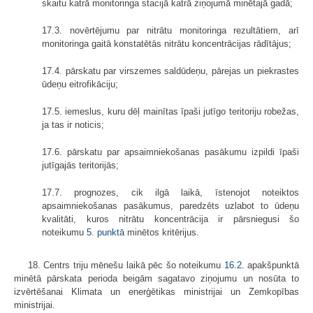
skaitu katrā monitoringa stacijā katrā ziņojumā minētajā gadā;
17.3. novērtējumu par nitrātu monitoringa rezultātiem, arī
monitoringa gaitā konstatētās nitrātu koncentrācijas rādītājus;
17.4. pārskatu par virszemes saldūdeņu, pārejas un piekrastes
ūdeņu eitrofikāciju;
17.5. iemeslus, kuru dēļ mainītas īpaši jutīgo teritoriju robežas,
ja tas ir noticis;
17.6. pārskatu par apsaimniekošanas pasākumu izpildi īpaši
jutīgajās teritorijās;
17.7. prognozes, cik ilgā laikā, īstenojot noteiktos
apsaimniekošanas pasākumus, paredzēts uzlabot to ūdeņu
kvalitāti, kuros nitrātu koncentrācija ir pārsniegusi šo
noteikumu
5. punktā
minētos kritērijus.
18. Centrs triju mēnešu laikā pēc šo noteikumu
16.2.
apakšpunktā
minētā pārskata perioda beigām sagatavo ziņojumu un nosūta to
izvērtēšanai Klimata un enerģētikas ministrijai un Zemkopības
ministrijai.