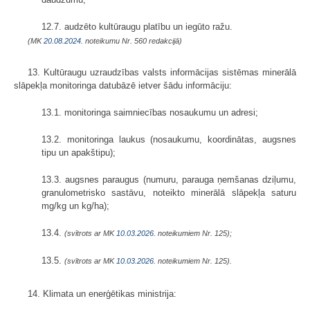
12.7. audzēto kultūraugu platību un iegūto ražu.
(MK
20.08.2024.
noteikumu Nr. 560 redakcijā)
13. Kultūraugu uzraudzības valsts informācijas sistēmas minerālā
slāpekļa monitoringa datubāzē ietver šādu informāciju:
13.1. monitoringa saimniecības nosaukumu un adresi;
13.2. monitoringa laukus (nosaukumu, koordinātas, augsnes
tipu un apakštipu);
13.3. augsnes paraugus (numuru, parauga ņemšanas dziļumu,
granulometrisko sastāvu, noteikto minerālā slāpekļa saturu
mg/kg un kg/ha);
13.4.
(svītrots ar MK
10.03.2026.
noteikumiem Nr. 125);
13.5.
(svītrots ar MK
10.03.2026.
noteikumiem Nr. 125).
14. Klimata un enerģētikas ministrija: