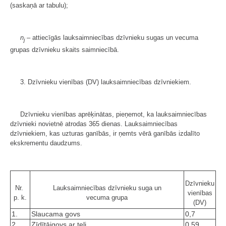
(saskaņā ar tabulu);
n
– attiecīgās lauksaimniecības dzīvnieku sugas un vecuma
j
grupas dzīvnieku skaits saimniecībā.
3. Dzīvnieku vienības (DV) lauksaimniecības dzīvniekiem.
Dzīvnieku vienības aprēķinātas, pieņemot, ka lauksaimniecības
dzīvnieki novietnē atrodas 365 dienas. Lauksaimniecības
dzīvniekiem, kas uzturas ganībās, ir ņemts vērā ganībās izdalīto
ekskrementu daudzums.
Dzīvnieku
Nr.
Lauksaimniecības dzīvnieku suga un
vienības
p. k.
vecuma grupa
(DV)
1.
Slaucama govs
0,7
2.
Zīdītājgovs ar teli
0,59