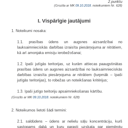
2.punktu
(Grozīta ar MK
09.10.2018.
noteikumiem Nr. 628)
I. Vispārīgie jautājumi
1. Noteikumi nosaka:
1.1. prasības ūdens un augsnes aizsardzībai no
lauksaimnieciskās darbības izraisīta piesārņojuma ar nitrātiem,
kā arī amonjaka emisiju ierobežošanai;
1.2. īpaši jutīgās teritorijas, uz kurām attiecas paaugstinātas
prasības ūdens un augsnes aizsardzībai no lauksaimnieciskās
darbības izraisīta piesārņojuma ar nitrātiem (turpmāk – īpaši
jutīgās teritorijas), to robežas un noteikšanas kritērijus;
1.3. īpaši jutīgo teritoriju apsaimniekošanas kārtību.
(Grozīts ar MK
09.10.2018.
noteikumiem Nr. 628)
2. Noteikumos lietoti šādi termini:
2.1. saldūdens – ūdens ar nelielu sāļu koncentrāciju, kurš
sastopams dabā un kuru parasti uzskata par piemērotu