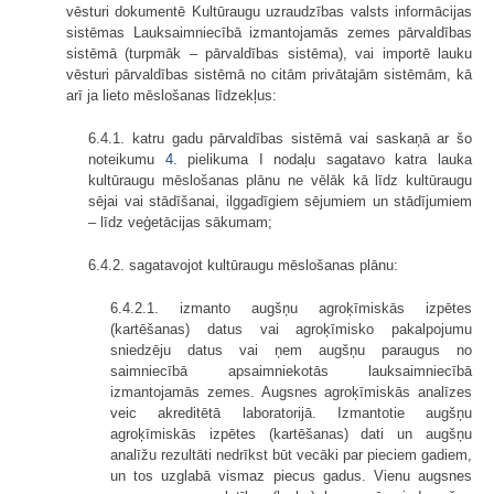
vēsturi dokumentē Kultūraugu uzraudzības valsts informācijas
sistēmas Lauksaimniecībā izmantojamās zemes pārvaldības
sistēmā (turpmāk – pārvaldības sistēma), vai importē lauku
vēsturi pārvaldības sistēmā no citām privātajām sistēmām, kā
arī ja lieto mēslošanas līdzekļus:
6.4.1. katru gadu pārvaldības sistēmā vai saskaņā ar šo
noteikumu
4.
pielikuma I nodaļu sagatavo katra lauka
kultūraugu mēslošanas plānu ne vēlāk kā līdz kultūraugu
sējai vai stādīšanai, ilggadīgiem sējumiem un stādījumiem
– līdz veģetācijas sākumam;
6.4.2. sagatavojot kultūraugu mēslošanas plānu:
6.4.2.1. izmanto augšņu agroķīmiskās izpētes
(kartēšanas) datus vai agroķīmisko pakalpojumu
sniedzēju datus vai ņem augšņu paraugus no
saimniecībā apsaimniekotās lauksaimniecībā
izmantojamās zemes. Augsnes agroķīmiskās analīzes
veic akreditētā laboratorijā. Izmantotie augšņu
agroķīmiskās izpētes (kartēšanas) dati un augšņu
analīžu rezultāti nedrīkst būt vecāki par pieciem gadiem,
un tos uzglabā vismaz piecus gadus. Vienu augsnes