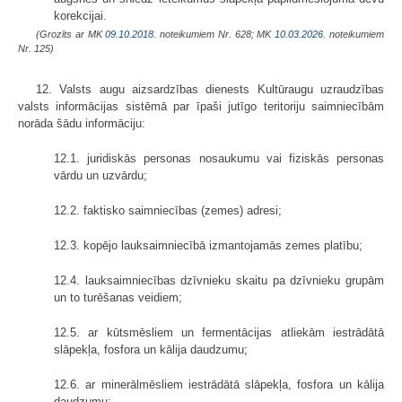
korekcijai.
(Grozīts ar MK
09.10.2018.
noteikumiem Nr. 628; MK
10.03.2026.
noteikumiem
Nr. 125)
12. Valsts augu aizsardzības dienests Kultūraugu uzraudzības
valsts informācijas sistēmā par īpaši jutīgo teritoriju saimniecībām
norāda šādu informāciju:
12.1. juridiskās personas nosaukumu vai fiziskās personas
vārdu un uzvārdu;
12.2. faktisko saimniecības (zemes) adresi;
12.3. kopējo lauksaimniecībā izmantojamās zemes platību;
12.4. lauksaimniecības dzīvnieku skaitu pa dzīvnieku grupām
un to turēšanas veidiem;
12.5. ar kūtsmēsliem un fermentācijas atliekām iestrādātā
slāpekļa, fosfora un kālija daudzumu;
12.6. ar minerālmēsliem iestrādātā slāpekļa, fosfora un kālija
daudzumu;