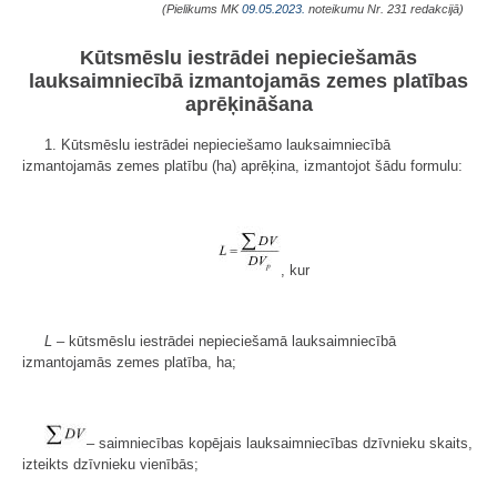
(Pielikums MK
09.05.2023.
noteikumu Nr. 231 redakcijā)
Kūtsmēslu iestrādei nepieciešamās
lauksaimniecībā izmantojamās zemes platības
aprēķināšana
1. Kūtsmēslu iestrādei nepieciešamo lauksaimniecībā
izmantojamās zemes platību (ha) aprēķina, izmantojot šādu formulu:
, kur
L
– kūtsmēslu iestrādei nepieciešamā lauksaimniecībā
izmantojamās zemes platība, ha;
– saimniecības kopējais lauksaimniecības dzīvnieku skaits,
izteikts dzīvnieku vienībās;