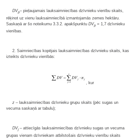
DV
– pieļaujamais lauksaimniecības dzīvnieku vienību skaits,
p
rēķinot uz vienu lauksaimniecībā izmantojamās zemes hektāru.
Saskaņā ar šo noteikumu 3.3.2. apakšpunktu
DV
= 1,7 dzīvnieku
p
vienības.
2. Saimniecības kopējais lauksaimniecības dzīvnieku skaits, kas
izteikts dzīvnieku vienībās:
, kur
z
– lauksaimniecības dzīvnieku grupu skaits (pēc sugas un
vecuma saskaņā ar tabulu);
DV
– attiecīgās lauksaimniecības dzīvnieku sugas un vecuma
j
grupas vienam dzīvniekam atbilstošais dzīvnieku vienību skaits