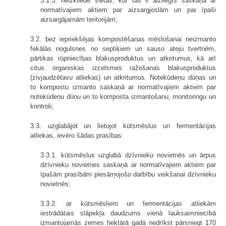
3.1.3. neizkliedē vietās, kur tas ir aizliegts saskaņā ar
normatīvajiem aktiem par aizsargjoslām un par īpaši
aizsargājamām teritorijām;
3.2. bez iepriekšējas kompostēšanas mēslošanai neizmanto
fekālās nogulsnes no septiķiem un sauso ateju tvertnēm,
pārtikas rūpniecības blakusproduktus un atkritumus, kā arī
citus organiskas izcelsmes ražošanas blakusproduktus
(zivjaudzētavu atliekas) un atkritumus. Notekūdeņu dūņas un
to kompostu izmanto saskaņā ar normatīvajiem aktiem par
notekūdeņu dūņu un to komposta izmantošanu, monitoringu un
kontroli;
3.3. uzglabājot un lietojot kūtsmēslus un fermentācijas
atliekas, ievēro šādas prasības:
3.3.1. kūtsmēslus uzglabā dzīvnieku novietnēs un ārpus
dzīvnieku novietnes saskaņā ar normatīvajiem aktiem par
īpašām prasībām piesārņojošo darbību veikšanai dzīvnieku
novietnēs;
3.3.2. ar kūtsmēsliem un fermentācijas atliekām
iestrādātais slāpekļa daudzums vienā lauksaimniecībā
izmantojamās zemes hektārā gadā nedrīkst pārsniegt 170