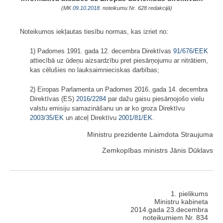
(MK
09.10.2018.
noteikumu Nr. 628 redakcijā)
Noteikumos iekļautas tiesību normas, kas izriet no:
1) Padomes 1991. gada 12. decembra Direktīvas
91/676/EEK
attiecībā uz ūdeņu aizsardzību pret piesārņojumu ar nitrātiem,
kas cēlušies no lauksaimnieciskas darbības;
2) Eiropas Parlamenta un Padomes 2016. gada 14. decembra
Direktīvas (ES)
2016/2284
par dažu gaisu piesārņojošo vielu
valstu emisiju samazināšanu un ar ko groza Direktīvu
2003/35/EK
un atceļ Direktīvu
2001/81/EK
.
Ministru prezidente Laimdota Straujuma
Zemkopības ministrs Jānis Dūklavs
1. pielikums
Ministru kabineta
2014.gada 23.decembra
noteikumiem Nr. 834