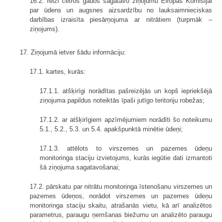
16.2. reizi četros gados sagatavo ziņojumu Eiropas Komisijai
par ūdens un augsnes aizsardzību no lauksaimnieciskas
darbības izraisīta piesārņojuma ar nitrātiem (turpmāk –
ziņojums).
17. Ziņojumā ietver šādu informāciju:
17.1. kartes, kurās:
17.1.1. atšķirīgi norādītas pašreizējās un kopš iepriekšējā
ziņojuma papildus noteiktās īpaši jutīgo teritoriju robežas;
17.1.2. ar atšķirīgiem apzīmējumiem norādīti šo noteikumu
5.1., 5.2., 5.3. un 5.4. apakšpunktā minētie ūdeņi;
17.1.3. attēlots to virszemes un pazemes ūdeņu
monitoringa staciju izvietojums, kurās iegūtie dati izmantoti
šā ziņojuma sagatavošanai;
17.2. pārskatu par nitrātu monitoringa īstenošanu virszemes un
pazemes ūdeņos, norādot virszemes un pazemes ūdeņu
monitoringa staciju skaitu, atrašanās vietu, kā arī analizētos
parametrus, paraugu ņemšanas biežumu un analizēto paraugu