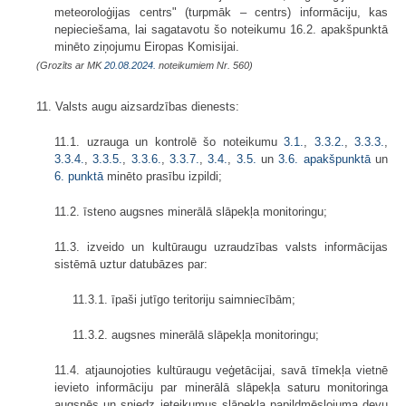
meteoroloģijas centrs" (turpmāk – centrs) informāciju, kas
nepieciešama, lai sagatavotu šo noteikumu 16.2. apakšpunktā
minēto ziņojumu Eiropas Komisijai.
(Grozīts ar MK
20.08.2024.
noteikumiem Nr. 560)
11. Valsts augu aizsardzības dienests:
11.1. uzrauga un kontrolē šo noteikumu
3.1.
,
3.3.2.
,
3.3.3.
,
3.3.4.
,
3.3.5.
,
3.3.6.
,
3.3.7.
,
3.4.
,
3.5.
un
3.6. apakšpunktā
un
6. punktā
minēto prasību izpildi;
11.2. īsteno augsnes minerālā slāpekļa monitoringu;
11.3. izveido un kultūraugu uzraudzības valsts informācijas
sistēmā uztur datubāzes par:
11.3.1. īpaši jutīgo teritoriju saimniecībām;
11.3.2. augsnes minerālā slāpekļa monitoringu;
11.4. atjaunojoties kultūraugu veģetācijai, savā tīmekļa vietnē
ievieto informāciju par minerālā slāpekļa saturu monitoringa
augsnēs un sniedz ieteikumus slāpekļa papildmēslojuma devu