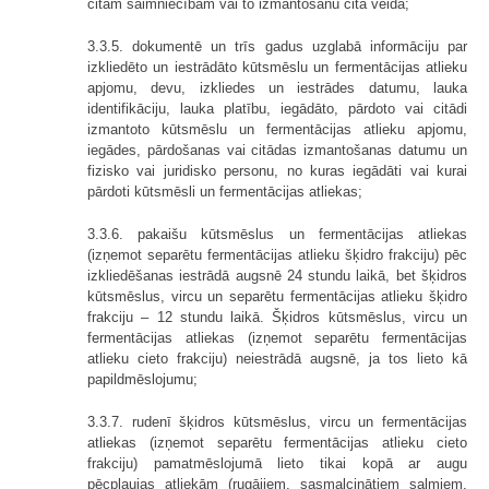
citām saimniecībām vai to izmantošanu citā veidā;
3.3.5. dokumentē un trīs gadus uzglabā informāciju par
izkliedēto un iestrādāto kūtsmēslu un fermentācijas atlieku
apjomu, devu, izkliedes un iestrādes datumu, lauka
identifikāciju, lauka platību, iegādāto, pārdoto vai citādi
izmantoto kūtsmēslu un fermentācijas atlieku apjomu,
iegādes, pārdošanas vai citādas izmantošanas datumu un
fizisko vai juridisko personu, no kuras iegādāti vai kurai
pārdoti kūtsmēsli un fermentācijas atliekas;
3.3.6. pakaišu kūtsmēslus un fermentācijas atliekas
(izņemot separētu fermentācijas atlieku šķidro frakciju) pēc
izkliedēšanas iestrādā augsnē 24 stundu laikā, bet šķidros
kūtsmēslus, vircu un separētu fermentācijas atlieku šķidro
frakciju – 12 stundu laikā. Šķidros kūtsmēslus, vircu un
fermentācijas atliekas (izņemot separētu fermentācijas
atlieku cieto frakciju) neiestrādā augsnē, ja tos lieto kā
papildmēslojumu;
3.3.7. rudenī šķidros kūtsmēslus, vircu un fermentācijas
atliekas (izņemot separētu fermentācijas atlieku cieto
frakciju) pamatmēslojumā lieto tikai kopā ar augu
pēcpļaujas atliekām (rugājiem, sasmalcinātiem salmiem,