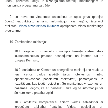
ūdeņu, pazemes ūdeņu un aizsargājamo teritoriju monitoringam un
monitoringa programmu izstrādei.
9. Lai novērtētu virszemes saldūdeņu un upes grīvu (pārejas
ūdeņu) eitrofikāciju, izmanto informāciju, kas iegūta, īstenojot
atbilstoši
Vides aizsardzības likumam
apstiprināto Vides monitoringa
programmu.
10. Zemkopības ministrija:
10.1. sagatavo un ievieto ministrijas tīmekļa vietnē labas
lauksaimniecības prakses nosacījumus un informē par to
Eiropas Komisiju;
10.2. sadarbībā ar Klimata un enerģētikas ministriju ne retāk kā
reizi četros gados izvērtē šajos noteikumos minēto
apsaimniekošanas pasākumu efektivitāti, pamatojoties uz
rezultātiem, kas iegūti, veicot nitrātu monitoringu virszemes un
pazemes ūdeņos, kā arī pārbaužu laikā iegūto informāciju par
šo noteikumu prasību izpildi;
10.3. atbilstoši kompetencei sniedz valsts sabiedrībai ar
ierobežotu atbildību "Latvijas Vides, ģeoloģijas un