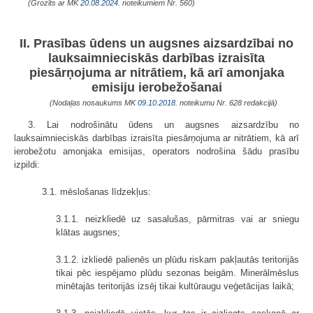
(Grozīts ar MK
20.08.2024.
noteikumiem Nr. 560)
II. Prasības ūdens un augsnes aizsardzībai no
lauksaimnieciskās darbības izraisīta
piesārņojuma ar nitrātiem, kā arī amonjaka
emisiju ierobežošanai
(Nodaļas nosaukums MK
09.10.2018.
noteikumu Nr. 628 redakcijā)
3. Lai nodrošinātu ūdens un augsnes aizsardzību no
lauksaimnieciskās darbības izraisīta piesārņojuma ar nitrātiem, kā arī
ierobežotu amonjaka emisijas, operators nodrošina šādu prasību
izpildi:
3.1. mēslošanas līdzekļus:
3.1.1. neizkliedē uz sasalušas, pārmitras vai ar sniegu
klātas augsnes;
3.1.2. izkliedē palienēs un plūdu riskam pakļautās teritorijās
tikai pēc iespējamo plūdu sezonas beigām. Minerālmēslus
minētajās teritorijās izsēj tikai kultūraugu veģetācijas laikā;