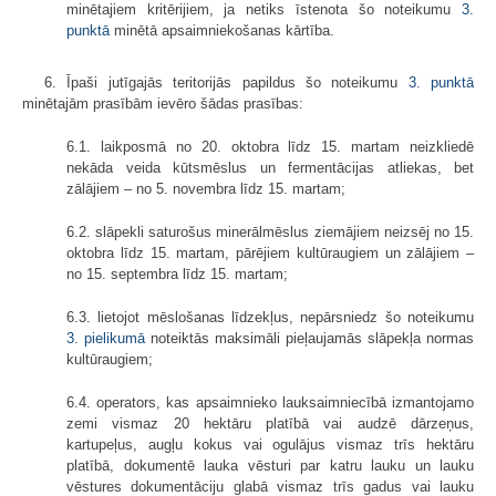
minētajiem kritērijiem, ja netiks īstenota šo noteikumu
3.
punktā
minētā apsaimniekošanas kārtība.
6. Īpaši jutīgajās teritorijās papildus šo noteikumu
3. punktā
minētajām prasībām ievēro šādas prasības:
6.1. laikposmā no 20. oktobra līdz 15. martam neizkliedē
nekāda veida kūtsmēslus un fermentācijas atliekas, bet
zālājiem – no 5. novembra līdz 15. martam;
6.2. slāpekli saturošus minerālmēslus ziemājiem neizsēj no 15.
oktobra līdz 15. martam, pārējiem kultūraugiem un zālājiem –
no 15. septembra līdz 15. martam;
6.3. lietojot mēslošanas līdzekļus, nepārsniedz šo noteikumu
3. pielikumā
noteiktās maksimāli pieļaujamās slāpekļa normas
kultūraugiem;
6.4. operators, kas apsaimnieko lauksaimniecībā izmantojamo
zemi vismaz 20 hektāru platībā vai audzē dārzeņus,
kartupeļus, augļu kokus vai ogulājus vismaz trīs hektāru
platībā, dokumentē lauka vēsturi par katru lauku un lauku
vēstures dokumentāciju glabā vismaz trīs gadus vai lauku