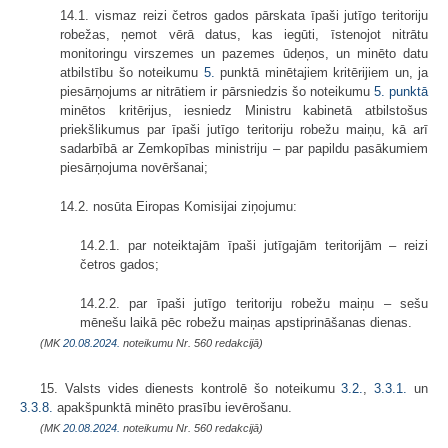
14.1. vismaz reizi četros gados pārskata īpaši jutīgo teritoriju
robežas, ņemot vērā datus, kas iegūti, īstenojot nitrātu
monitoringu virszemes un pazemes ūdeņos, un minēto datu
atbilstību šo noteikumu
5.
punktā minētajiem kritērijiem un, ja
piesārņojums ar nitrātiem ir pārsniedzis šo noteikumu
5. punktā
minētos kritērijus, iesniedz Ministru kabinetā atbilstošus
priekšlikumus par īpaši jutīgo teritoriju robežu maiņu, kā arī
sadarbībā ar Zemkopības ministriju – par papildu pasākumiem
piesārņojuma novēršanai;
14.2. nosūta Eiropas Komisijai ziņojumu:
14.2.1. par noteiktajām īpaši jutīgajām teritorijām – reizi
četros gados;
14.2.2. par īpaši jutīgo teritoriju robežu maiņu – sešu
mēnešu laikā pēc robežu maiņas apstiprināšanas dienas.
(MK
20.08.2024.
noteikumu Nr. 560 redakcijā)
15. Valsts vides dienests kontrolē šo noteikumu
3.2.
,
3.3.1.
un
3.3.8.
apakšpunktā minēto prasību ievērošanu.
(MK
20.08.2024.
noteikumu Nr. 560 redakcijā)