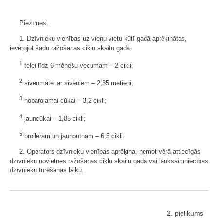
Piezīmes.
1. Dzīvnieku vienības uz vienu vietu kūtī gadā aprēķinātas,
ievērojot šādu ražošanas ciklu skaitu gadā:
1
telei līdz 6 mēnešu vecumam – 2 cikli;
2
sivēnmātei ar sivēniem – 2,35 metieni;
3
nobarojamai cūkai – 3,2 cikli;
4
jauncūkai – 1,85 cikli;
5
broileram un jaunputnam – 6,5 cikli.
2. Operators dzīvnieku vienības aprēķina, ņemot vērā attiecīgās
dzīvnieku novietnes ražošanas ciklu skaitu gadā vai lauksaimniecības
dzīvnieku turēšanas laiku.
2. pielikums