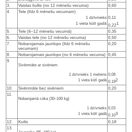
3.
Vaislas bullis (no 12 mēnešu vecuma)
0,60
4.
Tele (līdz 6 mēnešu vecumam)
1 dzīvnieks
0,11
1 vieta kūtī gadā
1
0,22
5.
Tele (6–12 mēnešu vecumā)
0,35
6.
Vaislas tele (no 12 mēnešu vecuma)
0,50
7.
Nobarojamais jaunlops (līdz 6 mēnešu
0,20
vecumam)
8.
Nobarojamais jaunlops (no 6 mēnešu vecuma)
0,45
9.
Sivēnmāte ar sivēniem
1 dzīvnieks 1 metiens
0,08
2
1 vieta kūtī gadā
0,19
10.
Sivēnmāte bez sivēniem
0,20
11.
Nobarojamā cūka (30–100 kg)
1 dzīvnieks
0,03
3
1 vieta kūtī gadā
0,10
12.
Kuilis
0,18
13.