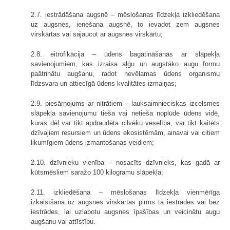
2.7. iestrādāšana augsnē – mēslošanas līdzekļa izkliedēšana
uz augsnes, ienešana augsnē, to ievadot zem augsnes
virskārtas vai sajaucot ar augsnes virskārtu;
2.8. eitrofikācija – ūdens bagātināšanās ar slāpekļa
savienojumiem, kas izraisa aļģu un augstāko augu formu
paātrinātu augšanu, radot nevēlamas ūdens organismu
līdzsvara un attiecīgā ūdens kvalitātes izmaiņas;
2.9. piesārņojums ar nitrātiem – lauksaimnieciskas izcelsmes
slāpekļa savienojumu tieša vai netieša noplūde ūdens vidē,
kuras dēļ var tikt apdraudēta cilvēku veselība, var tikt kaitēts
dzīvajiem resursiem un ūdens ekosistēmām, ainavai vai citiem
likumīgiem ūdens izmantošanas veidiem;
2.10. dzīvnieku vienība – nosacīts dzīvnieks, kas gadā ar
kūtsmēsliem saražo 100 kilogramu slāpekļa;
2.11. izkliedēšana – mēslošanas līdzekļa vienmērīga
izkaisīšana uz augsnes virskārtas pirms tā iestrādes vai bez
iestrādes, lai uzlabotu augsnes īpašības un veicinātu augu
augšanu vai attīstību.