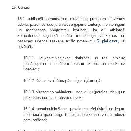
16. Centrs:
16.1. atbilstoši normatīvajiem aktiem par prasībām virszemes
ūdeņu, pazemes ūdeņu un aizsargājamo teritoriju monitoringam
un monitoringa programmu izstrādei, kā arī atbilstoši
kompetencei organizē nitrātu monitoringu virszemes un
pazemes ūdeņos saskaņā ar šo noteikumu
5. pielikumu
, lai
novērtētu:
16.1.1. lauksaimnieciskās darbības un tās izraisīta
piesārņojuma ar nitrātiem ietekmi uz vidi un slodzi uz
ūdeņiem;
16.1.2. ūdens kvalitātes pārmaiņas ilgtermiņā;
16.1.3. virszemes saldūdeņu, upes grīvu (pārejas ūdeņu) un
piekrastes ūdeņu eitrofisko stāvokli;
16.1.4. apsaimniekošanas pasākumu efektivitāti un iegūtu
informāciju īpaši jutīgo teritoriju noteikšanai vai to robežu
pārskatīšanai;