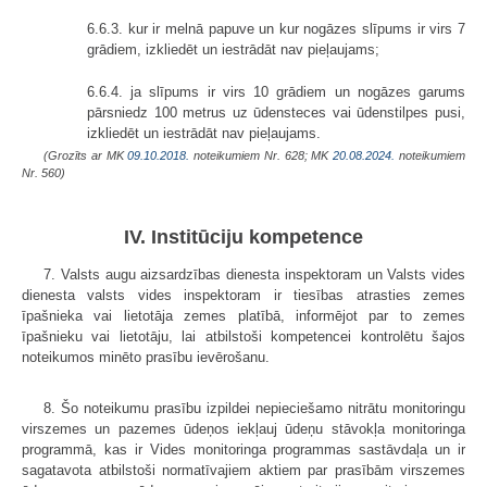
6.6.3. kur ir melnā papuve un kur nogāzes slīpums ir virs 7
grādiem, izkliedēt un iestrādāt nav pieļaujams;
6.6.4. ja slīpums ir virs 10 grādiem un nogāzes garums
pārsniedz 100 metrus uz ūdensteces vai ūdenstilpes pusi,
izkliedēt un iestrādāt nav pieļaujams.
(Grozīts ar MK
09.10.2018.
noteikumiem Nr. 628; MK
20.08.2024.
noteikumiem
Nr. 560)
IV. Institūciju kompetence
7. Valsts augu aizsardzības dienesta inspektoram un Valsts vides
dienesta valsts vides inspektoram ir tiesības atrasties zemes
īpašnieka vai lietotāja zemes platībā, informējot par to zemes
īpašnieku vai lietotāju, lai atbilstoši kompetencei kontrolētu šajos
noteikumos minēto prasību ievērošanu.
8. Šo noteikumu prasību izpildei nepieciešamo nitrātu monitoringu
virszemes un pazemes ūdeņos iekļauj ūdeņu stāvokļa monitoringa
programmā, kas ir Vides monitoringa programmas sastāvdaļa un ir
sagatavota atbilstoši normatīvajiem aktiem par prasībām virszemes