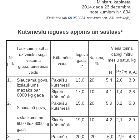
Ministru kabineta
2014.gada 23.decembra
noteikumiem Nr. 834
(Pielikums MK
09.05.2023.
noteikumu Nr. 231 redakcijā)
Kūtsmēslu ieguves apjoms un sastāvs*
Viena tonna
Lauksaimniecības
dabīgi mitru
dzīvnieku suga,
Ieguve
Nr.
Kūtsmēslu
Sausna,
mēslu satur, kg
vecuma
gadā,
p. k.
veids
%
grupa, turēšanas
t*
P
O
K
O
veids
N
2
5
2
1.
Slaucamā govs,
Pakaišu
13,0
20
5,4
2,6
3,9
izslaukums
kūtsmēsli
mazāks par
Šķidrie
17,0
10
4,1
1,4
2,8
6000 kg gadā
kūtsmēsli
2.
Pakaišu
15,0
20
5,9
3,2
5,3
Slaucamā govs,
kūtsmēsli
izslaukums no
Šķidrie
19,0
10
4,2
2,1
2,9
6000 līdz 8000 kg
kūtsmēsli
gadā
3.
Pakaišu
20,0
20
6,0
2,9
4,3