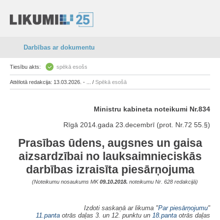
Darbības ar dokumentu
Tiesību akts:
spēkā esošs
Attēlotā redakcija: 13.03.2026. - ... /
Spēkā esošā
Ministru kabineta noteikumi Nr.834
Rīgā 2014.gada 23.decembrī (prot. Nr.72 55.§)
Prasības ūdens, augsnes un gaisa
aizsardzībai no lauksaimnieciskās
darbības izraisīta piesārņojuma
(Noteikumu nosaukums MK
09.10.2018.
noteikumu Nr. 628 redakcijā)
Izdoti saskaņā ar likuma "
Par piesārņojumu
"
11.panta
otrās daļas 3. un 12. punktu un
18.panta
otrās daļas