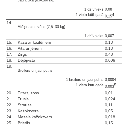
Jauncūka (85–180 kg)
1 dzīvnieks
0,08
4
1 vieta kūtī gadā
0,15
14.
Atšķirtais sivēns (7,5–30 kg)
1 dzīvnieks
0,007
15.
Kaza ar kazlēniem
0,13
16.
Aita ar jēriem
0,13
17.
Zirgs
0,48
18.
Dējējvista
0,006
19.
Broilers un jaunputns
1 broilers un jaunputns
0,0004
5
1 vieta kūtī gadā
0,003
20.
Tītars, zoss
0,01
21.
Trusis
0,024
22.
Strauss
0,11
23.
Kažokzvērs
0,05
24.
Mazais kažokzvērs
0,018
25.
Briedis
0,15