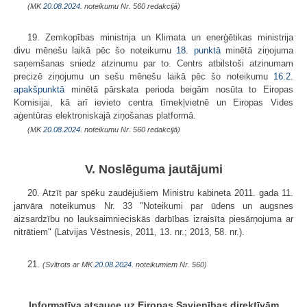
(MK
20.08.2024.
noteikumu Nr. 560 redakcijā)
19. Zemkopības ministrija un Klimata un enerģētikas ministrija
divu mēnešu laikā pēc šo noteikumu
18. punktā
minētā ziņojuma
saņemšanas sniedz atzinumu par to. Centrs atbilstoši atzinumam
precizē ziņojumu un sešu mēnešu laikā pēc šo noteikumu
16.2.
apakšpunktā
minētā pārskata perioda beigām nosūta to Eiropas
Komisijai, kā arī ievieto centra tīmekļvietnē un Eiropas Vides
aģentūras elektroniskajā ziņošanas platformā.
(MK
20.08.2024.
noteikumu Nr. 560 redakcijā)
V. Noslēguma jautājumi
20. Atzīt par spēku zaudējušiem Ministru kabineta 2011. gada 11.
janvāra noteikumus Nr. 33 "Noteikumi par ūdens un augsnes
aizsardzību no lauksaimnieciskās darbības izraisīta piesārņojuma ar
nitrātiem" (Latvijas Vēstnesis, 2011, 13. nr.; 2013, 58. nr.).
21.
(Svītrots ar MK
20.08.2024.
noteikumiem Nr. 560)
Informatīva atsauce uz Eiropas Savienības direktīvām