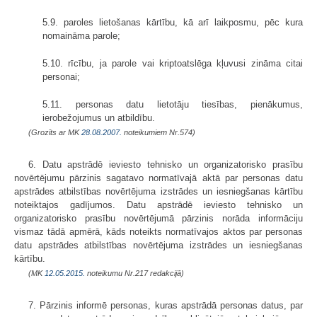
5.9. paroles lietošanas kārtību, kā arī laikposmu, pēc kura
nomaināma parole;
5.10. rīcību, ja parole vai kriptoatslēga kļuvusi zināma citai
personai;
5.11. personas datu lietotāju tiesības, pienākumus,
ierobežojumus un atbildību.
(Grozīts ar MK
28.08.2007.
noteikumiem Nr.574)
6. Datu apstrādē ieviesto tehnisko un organizatorisko prasību
novērtējumu pārzinis sagatavo normatīvajā aktā par personas datu
apstrādes atbilstības novērtējuma izstrādes un iesniegšanas kārtību
noteiktajos gadījumos. Datu apstrādē ieviesto tehnisko un
organizatorisko prasību novērtējumā pārzinis norāda informāciju
vismaz tādā apmērā, kāds noteikts normatīvajos aktos par personas
datu apstrādes atbilstības novērtējuma izstrādes un iesniegšanas
kārtību.
(MK
12.05.2015.
noteikumu Nr.217 redakcijā)
7. Pārzinis informē personas, kuras apstrādā personas datus, par