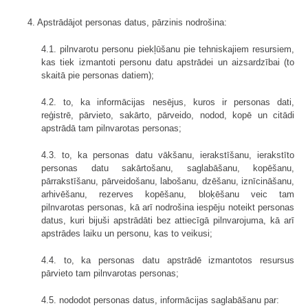
4. Apstrādājot personas datus, pārzinis nodrošina:
4.1. pilnvarotu personu piekļūšanu pie tehniskajiem resursiem,
kas tiek izmantoti personu datu apstrādei un aizsardzībai (to
skaitā pie personas datiem);
4.2. to, ka informācijas nesējus, kuros ir personas dati,
reģistrē, pārvieto, sakārto, pārveido, nodod, kopē un citādi
apstrādā tam pilnvarotas personas;
4.3. to, ka personas datu vākšanu, ierakstīšanu, ierakstīto
personas datu sakārtošanu, saglabāšanu, kopēšanu,
pārrakstīšanu, pārveidošanu, labošanu, dzēšanu, iznīcināšanu,
arhivēšanu, rezerves kopēšanu, bloķēšanu veic tam
pilnvarotas personas, kā arī nodrošina iespēju noteikt personas
datus, kuri bijuši apstrādāti bez attiecīgā pilnvarojuma, kā arī
apstrādes laiku un personu, kas to veikusi;
4.4. to, ka personas datu apstrādē izmantotos resursus
pārvieto tam pilnvarotas personas;
4.5. nododot personas datus, informācijas saglabāšanu par: