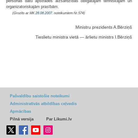
personas datu apstrādes aizsardzības obligātajām tehniskajām un
organizatoriskajām prasībām.
(Grozīts ar MK
28.08.2007.
noteikumiem Nr.574)
Ministru prezidents A.Bērziņš
Tieslietu ministra vietā — ārlietu ministrs I.Bērziņš
Pašvaldību saistošie noteikumi
Administratīvās atbildības ceļvedis
Apmācības
Pilnā versija
Par Likumi.lv