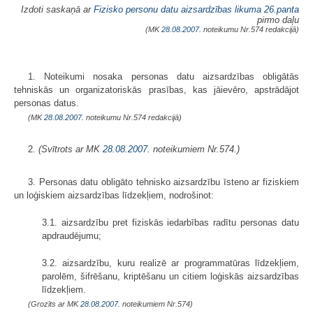
Izdoti saskaņā ar
Fizisko personu datu aizsardzības likuma
26.panta
pirmo daļu
(MK
28.08.2007.
noteikumu Nr.574 redakcijā)
1. Noteikumi nosaka personas datu aizsardzības obligātās
tehniskās un organizatoriskās prasības, kas jāievēro, apstrādājot
personas datus.
(MK
28.08.2007.
noteikumu Nr.574 redakcijā)
2.
(Svītrots ar MK
28.08.2007.
noteikumiem Nr.574.)
3. Personas datu obligāto tehnisko aizsardzību īsteno ar fiziskiem
un loģiskiem aizsardzības līdzekļiem, nodrošinot:
3.1. aizsardzību pret fiziskās iedarbības radītu personas datu
apdraudējumu;
3.2. aizsardzību, kuru realizē ar programmatūras līdzekļiem,
parolēm, šifrēšanu, kriptēšanu un citiem loģiskās aizsardzības
līdzekļiem.
(Grozīts ar MK
28.08.2007.
noteikumiem Nr.574)