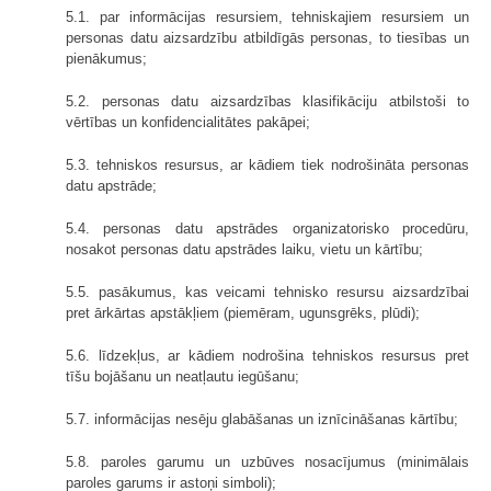
5.1. par informācijas resursiem, tehniskajiem resursiem un
personas datu aizsardzību atbildīgās personas, to tiesības un
pienākumus;
5.2. personas datu aizsardzības klasifikāciju atbilstoši to
vērtības un konfidencialitātes pakāpei;
5.3. tehniskos resursus, ar kādiem tiek nodrošināta personas
datu apstrāde;
5.4. personas datu apstrādes organizatorisko procedūru,
nosakot personas datu apstrādes laiku, vietu un kārtību;
5.5. pasākumus, kas veicami tehnisko resursu aizsardzībai
pret ārkārtas apstākļiem (piemēram, ugunsgrēks, plūdi);
5.6. līdzekļus, ar kādiem nodrošina tehniskos resursus pret
tīšu bojāšanu un neatļautu iegūšanu;
5.7. informācijas nesēju glabāšanas un iznīcināšanas kārtību;
5.8. paroles garumu un uzbūves nosacījumus (minimālais
paroles garums ir astoņi simboli);