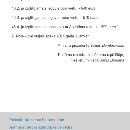
43.2. ja izglītojamais ieguvis otro vietu, - 640
euro
;
43.3. ja izglītojamais ieguvis trešo vietu, - 570
euro
;
43.4. ja izglītojamais apbalvots ar Atzinības rakstu, - 500
euro
."
2. Noteikumi stājas spēkā 2014.gada 1.janvārī.
Ministru prezidents
Valdis Dombrovskis
Kultūras ministra pienākumu izpildītājs,
tieslietu ministrs
Jānis Bordāns
Pašvaldību saistošie noteikumi
Administratīvās atbildības ceļvedis