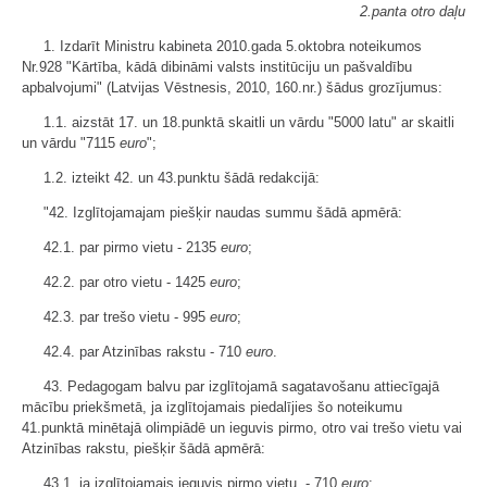
2.panta otro daļu
1. Izdarīt Ministru kabineta 2010.gada 5.oktobra noteikumos
Nr.928 "Kārtība, kādā dibināmi valsts institūciju un pašvaldību
apbalvojumi" (Latvijas Vēstnesis, 2010, 160.nr.) šādus grozījumus:
1.1. aizstāt 17. un 18.punktā skaitli un vārdu "5000 latu" ar skaitli
un vārdu "7115
euro
";
1.2. izteikt 42. un 43.punktu šādā redakcijā:
"42. Izglītojamajam piešķir naudas summu šādā apmērā:
42.1. par pirmo vietu - 2135
euro
;
42.2. par otro vietu - 1425
euro
;
42.3. par trešo vietu - 995
euro
;
42.4. par Atzinības rakstu - 710
euro
.
43. Pedagogam balvu par izglītojamā sagatavošanu attiecīgajā
mācību priekšmetā, ja izglītojamais piedalījies šo noteikumu
41.punktā minētajā olimpiādē un ieguvis pirmo, otro vai trešo vietu vai
Atzinības rakstu, piešķir šādā apmērā:
43.1. ja izglītojamais ieguvis pirmo vietu, - 710
euro
;