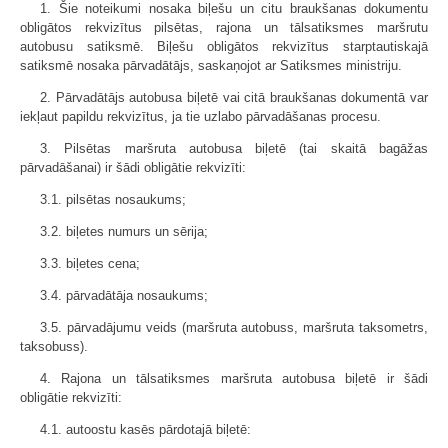
1. Šie noteikumi nosaka biļešu un citu braukšanas dokumentu
obligātos rekvizītus pilsētas, rajona un tālsatiksmes maršrutu
autobusu satiksmē. Biļešu obligātos rekvizītus starptautiskajā
satiksmē nosaka pārvadātājs, saskaņojot ar Satiksmes ministriju.
2. Pārvadātājs autobusa biļetē vai citā braukšanas dokumentā var
iekļaut papildu rekvizītus, ja tie uzlabo pārvadāšanas procesu.
3. Pilsētas maršruta autobusa biļetē (tai skaitā bagāžas
pārvadāšanai) ir šādi obligātie rekvizīti:
3.1. pilsētas nosaukums;
3.2. biļetes numurs un sērija;
3.3. biļetes cena;
3.4. pārvadātāja nosaukums;
3.5. pārvadājumu veids (maršruta autobuss, maršruta taksometrs,
taksobuss).
4. Rajona un tālsatiksmes maršruta autobusa biļetē ir šādi
obligātie rekvizīti:
4.1. autoostu kasēs pārdotajā biļetē: