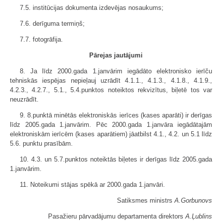
7.5. institūcijas dokumenta izdevējas nosaukums;
7.6. derīguma termiņš;
7.7. fotogrāfija.
Pārejas jautājumi
8. Ja līdz 2000.gada 1.janvārim iegādāto elektronisko ierīču
tehniskās iespējas nepieļauj uzrādīt 4.1.1., 4.1.3., 4.1.8., 4.1.9.,
4.2.3., 4.2.7., 5.1., 5.4.punktos noteiktos rekvizītus, biļetē tos var
neuzrādīt.
9. 8.punktā minētās elektroniskās ierīces (kases aparāti) ir derīgas
līdz 2005.gada 1.janvārim. Pēc 2000.gada 1.janvāra iegādātajām
elektroniskām ierīcēm (kases aparātiem) jāatbilst 4.1., 4.2. un 5.1 līdz
5.6. punktu prasībām.
10. 4.3. un 5.7.punktos noteiktās biļetes ir derīgas līdz 2005.gada
1.janvārim.
11. Noteikumi stājas spēkā ar 2000.gada 1.janvāri.
Satiksmes ministrs
A.Gorbunovs
Pasažieru pārvadājumu departamenta direktors
A.Ļublins