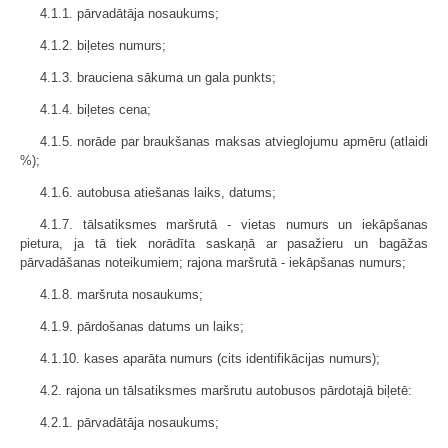
4.1.1. pārvadātāja nosaukums;
4.1.2. biļetes numurs;
4.1.3. brauciena sākuma un gala punkts;
4.1.4. biļetes cena;
4.1.5. norāde par braukšanas maksas atvieglojumu apmēru (atlaidi
%);
4.1.6. autobusa atiešanas laiks, datums;
4.1.7. tālsatiksmes maršrutā - vietas numurs un iekāpšanas
pietura, ja tā tiek norādīta saskaņā ar pasažieru un bagāžas
pārvadāšanas noteikumiem; rajona maršrutā - iekāpšanas numurs;
4.1.8. maršruta nosaukums;
4.1.9. pārdošanas datums un laiks;
4.1.10. kases aparāta numurs (cits identifikācijas numurs);
4.2. rajona un tālsatiksmes maršrutu autobusos pārdotajā biļetē:
4.2.1. pārvadātāja nosaukums;