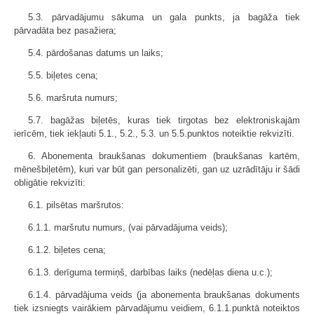
5.3. pārvadājumu sākuma un gala punkts, ja bagāža tiek
pārvadāta bez pasažiera;
5.4. pārdošanas datums un laiks;
5.5. biļetes cena;
5.6. maršruta numurs;
5.7. bagāžas biļetēs, kuras tiek tirgotas bez elektroniskajām
ierīcēm, tiek iekļauti 5.1., 5.2., 5.3. un 5.5.punktos noteiktie rekvizīti.
6. Abonementa braukšanas dokumentiem (braukšanas kartēm,
mēnešbiļetēm), kuri var būt gan personalizēti, gan uz uzrādītāju ir šādi
obligātie rekvizīti:
6.1. pilsētas maršrutos:
6.1.1. maršrutu numurs, (vai pārvadājuma veids);
6.1.2. biļetes cena;
6.1.3. derīguma termiņš, darbības laiks (nedēļas diena u.c.);
6.1.4. pārvadājuma veids (ja abonementa braukšanas dokuments
tiek izsniegts vairākiem pārvadājumu veidiem, 6.1.1.punktā noteiktos