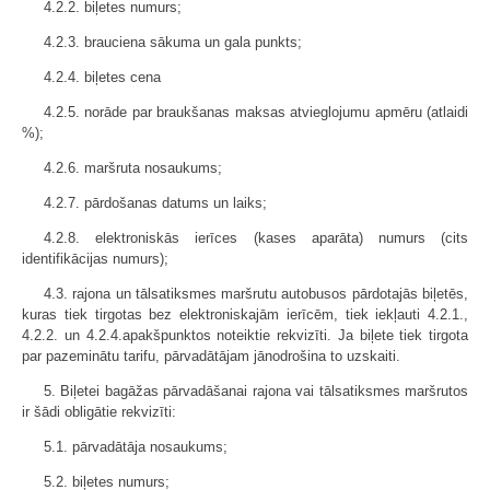
4.2.2. biļetes numurs;
4.2.3. brauciena sākuma un gala punkts;
4.2.4. biļetes cena
4.2.5. norāde par braukšanas maksas atvieglojumu apmēru (atlaidi
%);
4.2.6. maršruta nosaukums;
4.2.7. pārdošanas datums un laiks;
4.2.8. elektroniskās ierīces (kases aparāta) numurs (cits
identifikācijas numurs);
4.3. rajona un tālsatiksmes maršrutu autobusos pārdotajās biļetēs,
kuras tiek tirgotas bez elektroniskajām ierīcēm, tiek iekļauti 4.2.1.,
4.2.2. un 4.2.4.apakšpunktos noteiktie rekvizīti. Ja biļete tiek tirgota
par pazeminātu tarifu, pārvadātājam jānodrošina to uzskaiti.
5. Biļetei bagāžas pārvadāšanai rajona vai tālsatiksmes maršrutos
ir šādi obligātie rekvizīti:
5.1. pārvadātāja nosaukums;
5.2. biļetes numurs;