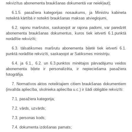
rekvizītus abonementa braukšanas dokumentā var neiekļaut);
6.1.5. pasažiera kategorijas nosaukums, ja Ministru kabineta
noteiktā kārtībā ir noteikti braukšanas maksas atvieglojumi,
6.2. rajonu maršrutos, saskaņojot ar rajona padomi, var paredzēt
abonementa braukšanas dokumentus, kuros tiek ietverti 6.1.punktā
norādītie rekvizīti;
6.3. tālsatiksmes maršrutu abonementa biļetē tiek ietverti 6.1.
punktā norādītie rekvizīti, saskaņojot ar Satiksmes ministriju.
6.4. ja 6.1., 6.2. un 6.3.punktos minētajos pārvadājumu veidos
abonementa biļete ir personalizēta, ir nepieciešama pasažiera
fotogrāfija.
7. Normatīvos aktos noteiktajiem citiem braukšanas dokumentiem
(invalīda apliecība, skolnieka apliecība u.c.) ir šādi obligātie rekvizīti:
7.1. pasažiera kategorija;
7.2. vārds, uzvārds;
7.3. personas kods;
7.4. dokumenta izdošanas pamats;